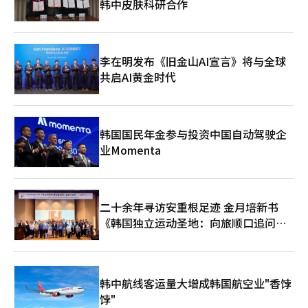
韩中皮肤科研合作
李在明发布《旧金山AI宣言》将与全球
共启AI黄金时代
韩国国民年金参与投资中国自动驾驶企
业Momenta
二十余年寻访安重根足迹 金月培新书
《韩国独立运动圣地：向旅顺口追问历
史》出版
韩中航线客运量大增成韩国航空业"香饽
饽"