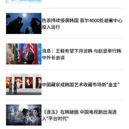
热浪持续侵袭韩国 首尔4000处避暑中心
投入运行
消息：王毅有望下月访韩 与赵显举行韩
中外长会谈
中国藏家成韩国艺术收藏市场新"金主"
《逐玉》在韩破圈 中国电视剧出海进
入"平台时代"