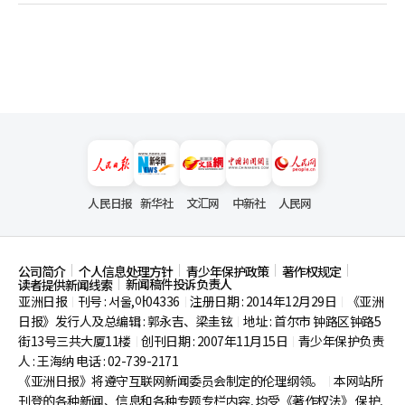
人民日报
新华社
文汇网
中新社
人民网
公司简介
个人信息处理方针
青少年保护政策
著作权规定
新闻稿件投诉负责人
读者提供新闻线索
亚洲日报
刊号 : 서울,아04336
注册日期 : 2014年12月29日
《亚洲
|
|
|
日报》发行人及总编辑 : 郭永吉、梁圭铉
地址 : 首尔市
钟路区钟路5
|
街13号三共大厦11楼
创刊日期 : 2007年11月15日
青少年保护负责
|
|
人 : 王海纳 电话 : 02-739-2171
《亚洲日报》将遵守互联网新闻委员会制定的伦理纲领。
本网站所
|
刊登的各种新闻、信息和各种专题专栏内容, 均受《著作权法》
保护,