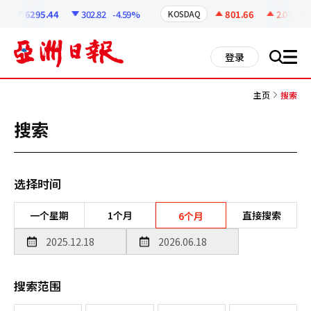
코
인
6295.44
302.82
-4.59%
801.66
2.07
+0.
KOSDAQ
정
보
all
登录
搜
men
索
主页
搜索
搜索
选择时间
一个星期
1个月
直接搜索
6个月
搜索范围