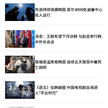
感受到了舞台带来的喜悦，同时也重新思考了真正的歌手所承受的
热浪持续侵袭韩国 首尔4000处避暑中心
压力。“我觉得我在舞台上拍摄的时间只有两天，感到有些遗憾。
我想再次感受在舞台上站立时的喜悦。实际上，我有些幻想的梦
投入运行
想。电影是经过剪辑的作品，而站在舞台上的歌手则需要独自承
担，没有任何帮助。我之前没有想到这一点。”朴智贤认为，多美
与自己相似的地方在于诚实和对当下的忠实。然而，当被问及是否
能像多美那样生活时，她却划清了界限。因为她认为现实中需要礼
消息：王毅有望下月访韩 与赵显举行韩
仪、规范和秩序。“我认为诚实和对当下的忠实是相似之处。但我
觉得我不能像多美那样生活。虽然我也有代入感，但我不能像多美
中外长会谈
那样生活。作为社会动物，如果像多美那样生活，虽然她会幸福，
但我觉得她并不是每个人都喜欢的朋友。因为我们需要遵守礼仪、
规范和秩序。我会梦想像多美那样生活。虽然我也有多美的某些方
面，但我觉得我不如她。”喜剧演技对朴智贤来说是一个新的挑
极端高温席卷韩国 连续五天报告中暑死
战。她认为，比起努力搞笑，更重要的是让场景和角色真实地感受
亡病例
到情感。由于缺乏喜剧演出的经验，她在拍摄过程中常常问自己这
样做是否正确。“在喜剧以及所有演技中，我主要思考如何在某些
方面有所不同。为了让日常对话或情感演出看起来不那么像演技，
而是更真实，我认为这些方面很重要。通过演出，我意识到喜剧尤
《逐玉》在韩破圈 中国电视剧出海进
其重要。由于我没有太多喜剧演出的经验，所以在演出时我不断问
自己‘这样做对吗’。看完电影后，我也不知道自己是否做得好。
入"平台时代"
我与导演讨论如何让多美更有趣，而不是如何让她看起来搞
笑。”对朴智贤来说，《野生事物》是一个巨大的挑战。这不仅仅
意味着展示她从未展现过的面貌，更是她认为最困难的演技之一，