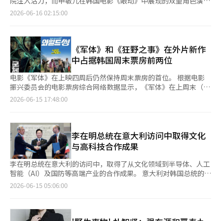
院注入活力，而申敏儿在韩国电影《眼动》中展现的双重角色演技
他人建立联系。无论孩子们与什么对象玩耍，想象力的发挥都是不
映。 CJ 4DPLEX的代表方俊植表示：“《军体》的成绩展示了韩
这一反应超越了简单的原声带消费，观众们以真实歌手的方式享受
备受关注，大家都在期待这部电影能否延续影院的热潮。15日下
2026-06-16 02:15:00
变的元素。”对于韩国观众来说，博尼的孤独感和对友谊的渴望是
国内容与韩国开发的技术特别放映厅在全球市场的协同效应。未
电影中的角色。社交媒体上，《你喜欢》挑战活动正在进行。演员
午，在首尔龙山区的CGV龙山I-Park Mall举行了电影《眼动》的媒
共鸣点。博尼渴望与朋友们交往，努力使用相同的设备和语言，但
来，我们将继续通过SCREENX和4DX扩展K电影和技术特别放映厅
柳承龙以“崔成军”的形象开启了活动，随后李成民、金武烈、珍
体试映会。此次记者见面会邀请了导演廉志浩及演员申敏儿、金南
却无法真正建立真诚的联系。哈里斯导演指出：“博尼渴望与他人
的生态系统。” 另一方面，根据16日电影振兴委员会的电影票房
基周、P.O、柳承秀、金善浩等同事演员也纷纷参与。包括aespa
熙出席。《眼动》是一部悬疑惊悚片，讲述了因遗传病逐渐失去视
建立联系、共鸣和友谊。她的友谊和人际关系的思考方式受到周围
综合计算系统，《军体》在前一天15日吸引了33,836名观众，保
的冬季、MONSTA X的基贤、Boynextdoor的泰山、STAYC的秀敏
力的女主角徐珍在调查双胞胎妹妹之死的过程中，逐渐揭开真相的
《军体》和《狂野之事》在外片新作
朋友的影响。博尼努力拥有别人拥有的设备，使用别人使用的技
持了票房第一的位置。累计观众人数为524万6648人。※ 本报道
等K-pop偶像，以及歌手、舞蹈家、主持人、厨师、棒球运动员等
故事。导演廉志浩表示：“由于《眼动》是一部惊悚片，因此我特
中占据韩国周末票房前两位
术，尽量使用朋友们的语言。尽管如此，她却面临无法实现真正渴
经人工智能（AI）系统翻译与编辑。
各领域的参与者络绎不绝。在这一过程中，“崔成坤”不仅是一个
别注重让观众能够顺利跟随故事的发展，努力在模糊与清晰之间保
望的真诚连接的困境。这对博尼和杰西来说都是巨大的挑战。杰西
简单的角色，而是成为了一个粉丝文化的象征。电影中的粉丝
持平衡。”他接着说：“虽然这部电影是惊悚片，但我认为它也是
电影《军体》在上映四周后仍然保持周末票房的首位。 根据电影
重视友谊和连接，但她认为为了此不能失去自己的真诚。希望韩国
名“坤队”在社交媒体上如游戏般传播，吴政世也以“崔成坤”的
一部关于爱的电影。我思考了在表现爱的行为时，究竟什么才是真
振兴委员会的电影票房综合网络数据显示，《军体》在上周末（12
观众能对此有所共鸣。”本作品中，杰西的故事也是重要的一部
形象积极参与。他不仅参加了“无物时间”的采访，还与Risen
正的爱，希望观众在观看时也能思考这些问题。”《眼动》改编自
日至14日）吸引了301052名观众，继续位居周末票房第一。累计
分。她渴望作为玩具陪伴孩子，但又不得不面对孩子逐渐走向另一
2026-06-15 17:48:00
Jenna一起展示了“Boompala”挑战，增强了角色的现实感。观
2011年上映的西班牙电影《朱莉亚的眼睛》。导演廉志浩提
观众人数达到52112823人。 《军体》讲述了一场神秘感染事件导
个世界的焦虑。乔安·库萨克表示：“这部电影在描绘杰西的旅程
众们似乎不仅仅在看演员吴政世，而是在体验真实的情歌王子“崔
到“西班牙和韩国在情感上的差异”，并指出了与原作的不同之
致的封闭大楼内，孤立的幸存者们与不断进化的感染者们展开斗争
方面做得非常出色和美丽。我认为成长过程中的痛苦也被美丽地展
成坤”的活动，这种构成引发了观众的沉浸感。乐天娱乐的相关人
处。廉导演表示：“欧洲的情感与我们的情感有着微妙的不同。我
的故事。尽管已上映四周，但仍保持着周末票房的领先地位，进入
现出来。随着孩子的成长，作为父母也会感同身受，必须放下他
士在接受采访时表示：“《狂野之声》不仅仅是一部电影，而是希
考虑到这种差异，努力让故事的推进方式更符合韩国观众的感受，
了长期热映阶段。 第二位是《狂野之事》。在同一时期，该片吸
李在明总统在意大利访问中取得文化
们。对于沉迷于智能设备、无法像以前那样玩耍的孩子来说，像杰
望观众能够在影院之外持续享受和消费角色及其世界观，因此我们
尽量消除情感上的隔阂。”在影片中，申敏儿饰演的徐珍是一名因
引了205103名观众，累计观众人数为869723人。《狂野之事》是
西一样告诉他们‘孩子们应该快乐、玩耍和享受’的存在是非常重
与高科技合作成果
设立了多种接触点。”他还表示：“在崔成坤的线下粉丝见面会
遗传性视神经病逐渐失去视力的摄影师，她在调查双胞胎妹妹的死
一部喜剧电影，讲述了曾在乐坛风靡一时的三人混合舞蹈组合“三
要的。与好朋友见面、分享心情和建立联系的主题在电影中并不容
上，观众们如同与真实艺术家见面一样，跨越了电影与现实的界
因时，面临重重挑战。而她的双胞胎妹妹徐仁则是一名成功的陶艺
角”因意外事件解散后，20年后重新寻求复出的冒险故事。 第三
易呈现，但这部作品做得非常好。”饰演伍迪的汤姆·汉克斯谈到
李在明总统在意大利的访问中，取得了从文化领域到半导体、人工
限，令我们感到非常欣慰。”在音乐排行榜上也出现了有趣的结
家，却因神秘的死因而离世。申敏儿表示：“我努力表现出徐珍逐
位是《披露日》。该片在周末吸引了112389名观众，累计观众人
了角色所经历的时间和重新回归的责任感。他说：“伍迪经历了很
智能（AI）及国防等高端产业的合作成果。 意大利对韩国总统的国
果。根据Melon HOT100排行榜（截至6月9日下午2点），崔成坤
渐失去视力时的情感和恐惧，同时也希望观众能感受到她与徐仁之
数为194671人。《披露日》是斯蒂芬·斯皮尔伯格执导的科幻新
多事情。最初，他是安迪房间里玩具的领导者，稍显权威和规范，
宾访问给予了最高级别的礼遇，并决定将两国关系提升为“特别战
2026-06-15 05:06:00
的《你喜欢》排名第34位。特别是与电影中设定的连续39周保持
间复杂的关系。”她补充道：“随着剧情逐渐走向高潮，我也在努
作，围绕着颠覆世界的爆料展开。 《后室》在同一时期吸引了
但后来走出更广阔的世界，拯救了被遗弃的玩具。然而，作为玩具
略伙伴关系”。 李总统于14日在社交媒体平台X（前身为推特）上
第2位的情节相呼应，崔成坤的排名高于对手“三角形”的《Love
力引导观众对徐珍的恐惧和凶手身份的好奇。”在这部作品中，申
108741名观众，累计观众人数为976074人。该片在上映19天后即
的本分，给孩子们带来快乐的责任依然在伍迪的内心深处。伍迪是
表示，他在托斯卡纳大区首府佛罗伦萨的乌菲兹美术馆感受到
is》（第62位），这为观众带来了另一种乐趣。曾在电影中“屡屡
敏儿挑战了双重角色的演绎。虽然两人面容相似，但却有着不同的
将突破100万观众。 《后室》讲述了在黄色墙壁和无尽荧光灯下，
一个经历岁月洗礼的玩具。我认为他是所有玩具角色中最有经验的
了“高尚文化的力量”。 李总统指出：“作为当代最顶尖的国际
第二”的崔成坤在现实排行榜上超越了对手。线下的世界观扩展也
缺陷和欲望，创造出紧张的悬疑氛围。申敏儿表示：“我认为这两
克拉克和梅里面临无法解释的事件的故事。平日的多次观影需求和
老将。”他补充道：“作为与角色共同度过30年的演员，我意识到
贸易城市和金融中心，佛罗伦萨的实力源于其吸引人类的文化力