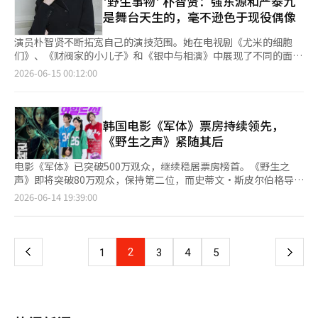
'野生事物' 朴智贤：强东源和严泰九
在继续。6月13日，为庆祝崔成坤的生日而举行的“成坤诞辰
个角色完全不同。徐珍和徐仁虽然长得相似，但性格和追求截然不
周末的新观众涌入，使得该片在外片惊悚类型中展现出异常的票房
所有学习的过程，并以更大的责任感投入其中。”巴斯也迎来了新
量。”他强调：“文化和艺术是跨越时代和国界，连接人心、增进
是舞台天生的，毫不逊色于现役偶像
日”特别放映会和舞台问候活动全场售罄。吴政世身着崔成坤的发
同。徐珍在进行相同的艺术创作时，内心有缺失，同时又对保护徐
走势。 在《军体》突破500万观众并保持票房领先的同时，《狂野
的变化。蒂姆·艾伦预告此次作品中巴斯的情感线将更加突出。他
理解的最强大力量。” 这是李总统就任后首次访问欧洲，他选择
型和服装出现在影院，并演唱《你喜欢》，引发观众的热烈欢呼。
仁有复杂的情感。”她继续说道：“徐仁专注于艺术，但又担心自
之事》也在向90万观众迈进。此外，《披露日》和《后室》等外片
表示：“这次观众将看到巴斯感受到情感的一面，他的心因某人而
了非首都罗马的城市进行访问，符合意大利国宾访问的惯例。意大
演员朴智贤不断拓宽自己的演技范围。她在电视剧《尤米的细胞
身穿粉色物品的观众们也齐声合唱，并准备了应援横幅，反应几乎
己的欲望会给姐姐带来麻烦。由于这两个人物有明显的区别，所以
也在吸引观众，夏季影院的竞争仍在继续。※ 本报道经人工智能
怦怦跳动，杰西对他来说的心意将更加明显。”他还谈到多种版本
利总统塞尔吉奥·马塔雷拉在2023年访问韩国时曾参观过板门店
们》、《财阀家的小儿子》和《银中与相演》中展现了不同的面
如同真实的粉丝见面会。这一趋势展示了电影角色在作品之外的再
我在演绎时将其视为不同的作品和角色。”表现失去视力的角色过
（AI）系统翻译与编辑。
的巴斯的配音过程：“演绎这些角色非常有趣。我自己也喜欢每次
和合川海印寺，而前总统金大中在2000年3月访问意大利时则访问
貌，赢得了观众的信任，而在电影《野生事物》中，她再次迎接新
消费方式。过去，电影中的歌曲往往局限于原声带或宣传内容，而
2026-06-15 00:12:00
程并不容易。申敏儿与廉导演密切讨论了徐珍视野和感官变化的细
演出时进行升级，这次大家将见到的巴斯是经过实际升级的玩
了米兰。 李总统当日下午出席了在梵蒂冈圣保罗大教堂举行
的挑战。《野生事物》讲述了一度风靡乐坛但因意外事件解散的三
《狂野之声》则通过角色、音乐、挑战和粉丝名的结合，为观众参
节。她说：“我们讨论了逐渐失去视力的关键点，尝试调整眼球的
具。”新角色莉莉帕德由在《快闪人生》中为国内观众所熟悉的韩
的“和平与团结特别弥撒”，并发表了纪念演讲。他在演讲中阐明
人混合舞蹈组合“三角”在20年后重返舞台的故事。朴智贤通过饰
与世界观提供了通道。观众们不再仅仅将崔成坤视为电影中的角
位置，但我努力保留徐珍所处情境的细节。”她补充道：“在后半
裔美国演员格蕾塔·李饰演。他表示，他并没有将博尼所吸引的智
了在国际形势急剧变化的背景下，韩国对和平与团结的决心，并请
演主唱多美，展现了幽默的喜剧演技，进一步拓宽了自己的演技范
色，而是像真实活动的歌手一样进行消费。电影中的音乐活动也在
部分，徐珍手术后包着绷带拍摄的场景，实际上看不见的情况下，
能平板简单地解读为反派。格蕾塔·李表示：“导演希望我在演绎
求教廷的支持。李总统于13日与国立中央博物馆和佛罗伦萨乌菲兹
围。“我觉得作为中心需要自信。虽然有些担心，因为我没有舞台
韩国电影《军体》票房持续领先，
实际权利认知上得到了体现。根据韩国音乐表演者联合会的消息，
听觉变得敏感。我在闭上眼睛前就努力感知位置和环境，但由于听
莉莉帕德时关注人性，这对我帮助很大。实际上，怎么演绎一个机
美术馆达成了关于展品交流等相互合作的意向。双方签署了关
经验，而且身边有很多外貌出众的人，我在想我能否胜任这个角
《狂野之声》的主演演员姜东元、严泰九、朴志贤、吴政世等最近
《野生之声》紧随其后
觉和恐惧感，感觉位置似乎发生了变化。”她表示：“我在演绎时
器呢？这让我感到压力，同时也很荣幸能与如此多优秀的演员合
于“博物馆项目及服务领域合作的谅解备忘录（MOU）”，并决
色。不过，我还是决定要积极面对，带着自信去做。我观看了很多
已加入音实联。演员的歌曲和表演超越了作品中的演出元素，逐渐
想象徐珍会感到非常恐惧和困难，希望观众能感受到她的内心恐
作。”他补充道：“我试图关注智能设备和技术在我生活中的表
定在展览、讲解与教育、藏品管理与修复及出版等领域加强交流。
在舞台上表演的艺术家的视频，试图消除自我意识，放下所有，享
被消费为音源和视频内容，音乐表演者的权利保护需求也随之增
电影《军体》已突破500万观众，继续稳居票房榜首。《野生之
惧。”申敏儿表示，《眼动》是一部提出关系问题的作品。她
现。实际上，我有两个孩子，技术和智能设备是一个非常复杂的问
佛罗伦萨的乌菲兹美术馆是世界著名的美术馆，馆内藏有桑德罗·
受这个过程。事后我觉得有些遗憾，应该更投入一些。”朴智贤出
加。最终，崔成坤的热潮展示了电影角色在作品之外如何被重新消
声》即将突破80万观众，保持第二位，而史蒂文·斯皮尔伯格导演
说：“在演绎徐珍和徐仁时，我思考了我所感受到的爱、执念、保
题。我思考作为成年人如何处理这些设备和技术，如何培养孩子的
波提切利的《维纳斯的诞生》和列奥纳多·达·芬奇的《天使报
生于1994年，并不是完全“经历”过电影中时代的一代。尽管如
费。电影中的设定通过音源和挑战转化为现实的娱乐活动，舞台问
的新作《揭露日》紧随其后。 根据电影振兴委员会的综合统计数
护对象，以及在一起时和之后的关系。”金南熙则饰演负责追查徐
页
2026-06-14 19:39:00
童年。”他还通过电影中的一个场景指出了与当今现实的联
喜》等众多文艺复兴时期的杰作。在此之前，李总统还会见了托斯
此，她凭借对童年记忆和偶像文化的深刻理解，成功地再现了“那
候和特别放映会将观众的沉浸感延续到线下。在银幕内外的界限逐
据，《军体》在12日吸引了132016名观众，登上票房榜首，累计
仁死亡的警察道赫，他在警惕徐珍的执念的同时，也逐渐接近事件
系：“有一个场景是玩具们第一次爬到高处，可以看到整个社区。
卡纳州州长尤金尼奥·扎尼，并特别要求关注海外侨胞的便利与安
个时代”。“虽然比那个时代晚了一些，但我喜欢那时的音乐和歌
渐模糊的情况下，电影的消费方式将扩展到何种程度，值得我们关
观众人数达到5097853人。 《军体》讲述了一场神秘感染事件导
的真相，增加了观众的疑惑和混乱。金南熙表示：“从看到剧本的
一
在那里，社区看起来就像经历了僵尸末日一样，黑暗而且街上没有
全。李总统评价道：“托斯卡纳是文艺复兴的发源地，拥有世界著
手。因此，感受那个时代的情感和氛围并没有太大困难。我进行了
注。※ 本报道经人工智能（AI）系统翻译与编辑。
致的封闭大楼内，幸存者们与不断进化的感染者们展开斗争的故
那一刻起，我就一直在思考我的角色和电影是否能够如预期那样被
孩子，所有人都独自坐在沙发上盯着屏幕。我认为这个场景象征性
名的乌菲兹美术馆，自2003年以来通过佛罗伦萨韩国电影节向欧
大量的资料调查，并努力参考当时活跃的歌手。”那个时代的氛围
事。自上映以来，该片在100万、200万、300万、400万观众的基
很好地呈现。”他坦言：“我曾经也有过放弃的想法，思考非常
上
2
下
1
3
4
5
地展示了当今的现实。技术和设备并不是简单的好与坏，而只是现
洲和世界展示了韩国电影的艺术性和作品性。”他表示：“希望此
很难用语言简单描述。发型、服装、音乐节目采访时的语气、舞台
础上，连续打破了今年上映影片的最短记录，并成功突破500万，
多。但在导演和制作人的解释下，我鼓起勇气去演绎，努力展现道
实。”最后，汤姆·汉克斯谈到了这个系列长期以来受到观众喜爱
次访问促成的韩意‘电影共同制作协议’能够基于两国优秀的制作
上的态度，都是塑造角色的材料。“如您所见，我努力再现当时流
保持了良好的票房势头。 第二位是《野生之声》，在同一天吸引
赫的变化。”他表示：“今天第一次在影院看到完整的电影，感觉
的持续性。他对韩国观众表示：“‘玩具总动员5’这个数字可以
一
能力，制作出更多优秀作品。”李总统还呼吁持续关注和支持佛罗
行的发型和服装。那时在节目中接受采访的人有特定的说话方式。
了92191名观众，累计观众人数为793137人。 《野生之声》是一
不像是自己的电影，而是作为观众观看。前辈们的演技让我惊讶，
忽略。我们都是‘玩具总动员’。我认为这一切都是与笑声的速度
伦萨韩国电影节，使其成为托斯卡纳的国际文化盛事，迎来第24
我在音乐节目采访时也努力使用那种语气。其实不是我一个人在努
部喜剧电影，讲述了曾在音乐界风靡一时的三人混合舞蹈组合“三
最后的场景也很震撼。”他补充道：“从观众的角度来看，我完全
一样一致的故事。”此外，《玩具总动员5》将于6月17日在韩国
届。在12日，李总统在罗马举行了首脑会议，决定加强在人工智
页
力，很多工作人员帮助再现了那个时代的背景、布景和道具，因此
角”因意外事件而解散，20年后重新寻求复出的故事。影片中，情
沉浸在其中，时间过得飞快。演员们的表演也很出色，听觉和视觉