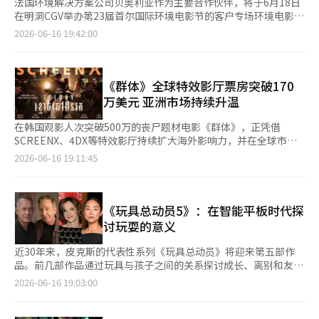
法国环境解决方案公司贝奥利亚作为主要合作伙伴，将于6月18日
在明洞CGV举办第23届首尔国际环境电影节的客户专场环境电影首
映。 此次首映旨在与热爱环境和文化的客户共同回顾生物多样性
2026-06-16 19:42:00
的价值，分享新的灵感。这不仅是一次简单的观影活动，更是贝奥
利亚分享其生态转型愿景的重要交流平台。 本次活动的放映影片
为全球知名野生动物摄影师及导演文森特·穆尼耶（Vincent
Munier）的最新作品《森林的低语，2025》。该作品记录了在法
《群体》全球特效影厅票房突破170
国博若莱山脉深处，一家三代人与自然互动的奇妙瞬间，并在
万美元 亚洲市场持续升温
2026年塞萨尔电影节上获得最佳纪录片奖和最佳音响奖，作品质
量得到了认可。 首映活动将于下午6时开始，包含接待、首席执行
在韩国观影人次突破500万的丧尸题材电影《群体》，正凭借
官欢迎致辞及嘉宾祝辞，最后进行电影观赏。特别的是，今年还将
SCREENX、4DX等特效影厅持续扩大海外影响力，并在全球市场
举行庆祝韩法建交140周年的特别颁奖典礼等活动，进一步提升活
取得亮眼成绩。 希杰（CJ）CGV旗下电影技术公司CJ 4DPLEX于
2026-06-16 19:11:45
动的意义。 贝奥利亚韩国首席执行官埃尔维·佩诺（Hervé
16日表示，《群体》通过SCREENX、4DX等特效影厅放映，已在
Peneau）表示：“能够邀请一直陪伴我们走向可持续未来的宝贵
全球累计吸引约16万人次观众，票房收入达到170万美元。其中，
客户，共同分享生态转型的愿景，我感到非常荣幸。特别是在庆祝
SCREENX和4DX分别吸引约7万人次观众，SCREENX·4DX融合
韩法建交140周年之际，希望通过放映的作品，大家能重新思考大
观影人数约为2万人次。目前，该片已在包括韩国在内的亚洲、大
《玩具总动员5》：在智能平板时代探
自然的壮丽和生物多样性的重要价值。” 成立于1853年的贝奥利
洋洲及欧洲等12个国家，通过118个特效影厅上映。 《群体》在多
讨玩耍的意义
亚是全球领先的环境服务公司，专注于水质与水处理技术、废物处
个亚洲市场表现尤为突出。在中国台湾地区，该片创下历代韩国电
理（包括有害废物管理）、碳排放及资源再生等领域。自1999年
影特效影厅上映作品最高票房纪录；在马来西亚，则超越《挽救计
近30年来，皮克斯的代表性系列《玩具总动员》将迎来第五部作
进入韩国以来，贝奥利亚韩国在首尔总部及全国46个运营场所雇佣
划》和《超级马力欧银河大电影》等作品，登上2026年特效影厅
品。前几部作品通过玩具与孩子之间的关系探讨成长、离别和友谊
了1100多名员工，提供工业用水服务、污水处理、废物回收及废
上映影片票房榜首；在泰国，不仅创下今年特效影厅上映作品最高
的意义，而《玩具总动员5》则直面数字设备和屏幕如何改变孩子
2026-06-16 19:03:00
资源回收、能源管理等综合环境解决方案。 与此同时，第23届首
开画票房成绩，同时刷新韩国电影特效影厅历史票房纪录。 除特
们的玩耍方式。这一次，玩具们面临的对手不是陌生的坏蛋，而是
尔国际环境电影节将于6月5日至30日在首尔全境举行，主题
效影厅市场表现亮眼外，《群体》在亚洲主要市场的整体票房同样
深入孩子日常生活的智能平板。8日上午，电影《玩具总动员5》的
为“Ready, Climate, Action（准备，气候，行动）2026”，共放
持续走高。据发行公司SHOWBOX日前公布的数据，自5月22日在