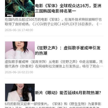
视频记者见面会举行。此次见面会邀请了导演麦肯娜·哈里斯，以
映来自31个国家的120部作品。 特别的是，今年恰逢韩法建交140
马来西亚上映以来，截至本月14日，累计观影人次已达151.1802
及配音演员汤姆·汉克斯（饰演伍迪）、蒂姆·艾伦（饰演巴
电影《军体》全球观众达16万，亚洲
周年，贝奥利亚将与电影节共同推出特别项目“法国聚焦”单元，
万，正式超越连续10年稳居榜首的《釜山行》，登顶马来西亚历代
斯）、乔安·库萨克（饰演杰西）和新角色莉莉帕德的格蕾塔·
三国韩国电影排名第一
选定11部与法国相关的作品，深入介绍法国电影界对环境、生态和
韩国电影票房榜。 值得关注的是，目前马来西亚韩国电影票房榜
李，共同讨论作品。《玩具总动员5》讲述了因新朋友智能平
社区问题的多层次看法。
前三位分别为《群体》《釜山行》及《釜山行2：半岛》，且均由
板“莉莉帕德”的出现，杰西、伍迪、巴斯等玩具面临前所未有的
在国内观众超过500万的电影《军体》，在海外技术特别放映厅也
延尚昊执导，展现出其作品在当地市场的持续号召力。 在印度尼
危机，重新团结在一起，展开不可预测的旅程。曾凭借《海底总动
取得了良好成绩。 CJ CGV的子公司CJ 4DPLEX于16日表示，《军
西亚，《群体》上映仅12天，累计观影人次便达到106.2394万，
员》和《机器人总动员》两度获得美国奥斯卡最佳动画长片奖的安
体》通过SCREENX和4DX等技术特别放映厅，全球累计观众约16
2026-06-16 17:48:00
升至当地历代韩国电影票房榜第二位。此外，该片在菲律宾、新加
德鲁·斯坦顿担任导演，曾担任《元素方程式》制片人的麦肯娜·
万人，票房收入约170万美元。 按格式划分，SCREENX和4DX各
坡、泰国和中国台湾地区的韩国电影票房榜中也分别位列第2位、
哈里斯则作为联合导演加入。本作品与之前系列最大的不同在于，
自吸引了约7万观众，SCREENX和4DX的综合放映厅观众人数约为
第4位和第5位，持续扩大韩国电影在亚洲市场的影响力。 借助亚
直接关注当今孩子们所处的现实。玩具陪伴的玩耍时间，正在迅速
2万。目前，《军体》在包括韩国在内的亚洲、大洋洲和欧洲等12
洲市场的强劲势头，《群体》已于本月11日在老挝、澳大利亚和新
被智能设备和屏幕的时间所取代。麦肯娜·哈里斯导演表
个国家的55个SCREENX放映厅、53个4DX放映厅和10个
《狂野之声》：虚拟歌手崔成坤引发
西兰上映，并于12日登陆越南市场。影片还计划于今年8月进军北
示：“《玩具总动员5》中最大的进展是直接探讨当今儿童的生活
SCREENX与4DX综合放映厅共118个技术特别放映厅上映。 在主
的热潮
美市场，全球票房版图有望进一步扩大。
现实。如今的孩子们花在iPad、各种设备和屏幕上的时间远远超过
要的亚洲市场上，成绩也在持续。台湾地区创下了历年来韩国电影
与玩具玩耍的时间。”他进一步指出：“这种困难比之前电影中玩
在技术特别放映厅上映的最高票房成绩。在马来西亚，《军体》超
虚拟歌手崔成坤（吴政世饰）从电影《狂野之声》中走出银幕，凭
具们所面临的任何困难都要大。因此，作为主角的杰西会感到很大
越了《项目海梅里》和《超级马里奥银河》等影片，成为2026年
借代表作《你喜欢》在网络和社交媒体上引发热议，吸引了观众的
的担忧。这一次，我们以全新的方式展现了主角孩子的想象力。虽
技术特别放映厅上映影片的票房冠军。在泰国，今年技术特别放映
关注。观众们不仅仅停留在观看电影，还开始听角色的歌曲，参与
2026-06-16 02:21:00
然之前的作品也有趣地处理了孩子们的玩耍方式和想象力，但这次
厅上映影片中，《军体》也取得了最佳首周票房，并创下了历年来
挑战，并以虚拟粉丝名自称，延续作品的世界观。《狂野之声》是
我们将以完全不同的方式展示孩子的想象力。”然而，电影并没有
韩国电影在技术特别放映厅的最高票房记录。 《军体》讲述了一
一部喜剧电影，讲述了曾经风靡乐坛但因意外事件解散的三人混合
将技术简单地描绘成反派。在看似是数字设备与玩具之间的对抗
场神秘感染事件导致封闭大楼内，孤立生存者与不断进化的感染者
舞蹈组合“三角形”在20年后重新崛起的故事。吴政世在片中饰演
中，作品所关注的是在变化的时代中玩耍和连接的意义。哈里斯导
之间的对抗。大规模的群体场景和追逐序列通过SCREENX和4DX
的“情歌王子”崔成坤演唱了代表作《你喜欢》。虽然在电影中
演表示：“技术改变了每个人的生活。我们在思考这对我们和孩子
新片《眼动》能否延续6月影院热潮？
格式得以呈现，吸引了海外观众的选择。 此次成绩的意义在于，
是“三角形”的对手，但在现实中却成为了最受观众欢迎的角色。
们意味着什么。我们不能简单地将技术描绘成坏人。无论时代如何
韩国电影与国内开发的技术特别放映厅格式在海外市场的共同消
反响从数据中可见一斑。6月2日下午6点发布的《你喜欢》音乐视
变化，玩耍都是人类的本能。我认为儿童时期的好奇心和想象力是
费。这不仅是内容出口的体现，也是扩展影院观影体验的案例。
频，截至6月15日上午10点已获得229万次观看。该曲的舞台剪辑
6月的影院又迎来一部惊悚片。《军体》和《野生生物》为夏季影
与生俱来的。《玩具总动员5》的关键词是连接。每个人都渴望与
《军体》将在澳大利亚、越南和柬埔寨之后，预计于8月在北美上
达到了160万次观看，而1小时循环播放的视频也超过了24万次。