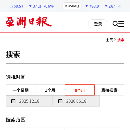
코
인
6258.57
37.81
-0.6%
798.8
2.87
-0.36%
KOSDAQ
정
보
all
登录
搜
men
索
主页
搜索
搜索
选择时间
一个星期
1个月
直接搜索
6个月
搜索范围