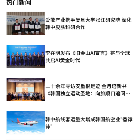
热门新闻
上映。※ 本报道经人工智能（AI）系统翻译与编辑。
能、量子技术、航天技术等科学技术与创新领域的合作。这是将高
我感觉自己仿佛真的存在于那个时代。我所查找的过去的场所也被
歌王子崔成坤（由吴政世饰演）的代表作《你喜欢》在银幕外也引
上都带来了震撼的乐趣。”最后，廉导演表示：“这是一部在声音
端产业提升为“特别战略伙伴关系”的韩意关系的新合作支柱。两
完美再现，感觉就像身处其中。”在准备多美的过程中，朴智贤最
发了热议，进一步推动了口碑传播。 《你喜欢》的音乐视频、舞
和影像上都下了很多功夫的作品。希望观众在影院观看时能感受到
国在首脑会议上签署了包括韩意开发合作谅解备忘录（MOU）在
常参考的人物是李孝利的粉红色时代和单曲活动时期。她认为从清
台剪辑和一小时循环播放的视频在网上获得了高点击率，同时社交
更多。”申敏儿表示：“我个人非常高兴能在影院上映。最近韩国
爱敬产业携手复旦大学张江研究院 深化
内的四项MOU，并通过了“韩意战略行动计划”文件。 首脑会议
新纯真的概念到强烈华丽的表演的转变与多美的角色相吻合。“我
媒体挑战活动也在扩散。演员柳承龙、李成民、金武烈、陈基周、
电影受到很多关注，希望《眼动》作为一部惊悚片也能受到喜
在罗马总理官邸举行，依次进行了欢迎仪式、小范围会谈、扩大午
韩中皮肤科研合作
喜欢god和Fin.K.L。因为有这样的经历，我对（电影背景）有了理
P.O、金善浩等同伴演员，以及K-pop偶像、歌手、主持人和体育
爱。”另外，《眼动》将于6月24日上映。※ 本报道经人工智能
餐会和MOU交换。李总统与梅洛尼总理的正式会谈是自去年9月联
解。作为多美的参考，我选择了李孝利前辈。多美这个角色不仅与
明星纷纷参与挑战，为影片中的粉丝团体“昆都”增添了热度。
（AI）系统翻译与编辑。
合国大会以来的第三次，前两次分别是今年1月梅洛尼总理正式访
三角组合的第一张专辑的清新纯真概念相似，第二张专辑则转变为
第三位是《揭露日》，在12日吸引了49791名观众，累计观众人数
韩时的会谈。 两国当天签署了在非洲开展农业与农村发展、数字
强烈华丽的形象，我认为这与李孝利前辈也很相似。李孝利在
为159436人。 《揭露日》是史蒂文·斯皮尔伯格导演的科幻新
与教育培训等示范项目的韩意开发合作MOU，目标国包括埃及、
Fin.K.L活动时的形象与第一张专辑相似，而在单曲活动时则是性感
作。斯皮尔伯格以《未知的接触》、《E.T.》、《宇宙战争》等作
李在明发布《旧金山AI宣言》将与全球
乌干达、埃塞俄比亚和科特迪瓦等四国。 青瓦台表示：“此次协
而强烈的概念。我认为如果多美能同时展现这两种风格，就能很好
品在科幻领域留下了深刻的印记，此次再次回归该类型电影。大卫
共启AI黄金时代
议为实现意大利对非洲的核心对外战略‘马泰计划’所追求的互惠
地呈现第一张和第二张专辑。”与她同台的演员们的努力也给朴智
·科埃普参与了剧本创作，艾米莉·布朗特、乔什·奥康纳、科林
伙伴关系做出了贡献，并为两国在非洲地区共同开发成果奠定了基
贤带来了很大的激励。她对强东源的舞蹈实力和练习量感到惊叹，
·费尔斯等人出演。 随着《军体》突破500万观众进入长线票房，
础。” 马泰计划是意大利政府提出的旨在将非洲建设为欧洲新的
而对严泰九则表示他在舞台上完全变成了另一个人。“东源前辈在
《野生之声》凭借音乐和挑战活动吸引观众。而斯皮尔伯格的新作
能源供应中心的开发与能源合作构想。 李总统随后出席了兼具晚
舞蹈方面真的很出色。我在练习室看到他练习霹雳舞和头旋等舞
《揭露日》的加入，使得周末的影院竞争更加激烈。※ 本报道经
宴的“韩意商业圆桌会议”。活动中，韩国经济人协会会长柳珍、
二十余年寻访安重根足迹 金月培新书
蹈，短时间内就能完成，真的很神奇。我想知道他为了达到这样的
人工智能（AI）系统翻译与编辑。
三星电子会长李在镕、LS集团会长具滋恩、孝诚集团会长赵炫俊、
水平付出了多少努力。他每次都比我们早来练习室3到4个小时，浑
《韩国独立运动圣地：向旅顺口追问历
NAVER代表崔秀妍等出席。李总统在开场发言中强调，在人工智
身是汗。个人练习后再和我们一起练习，感觉他每天练习了6到7个
史》出版
能革命和供应链重组带来不确定性的国际秩序中，韩意经济合作的
小时，真的让我感到佩服。”“泰九前辈在练习时并没有展示太
重要性。※ 本报道经人工智能（AI）系统翻译与编辑。
多，但一上舞台就变得完全不同。东源前辈说我有舞台天赋，但我
觉得泰九前辈才是真正的舞台天生的。我感到被惊艳到了。我们分
韩中航线客运量大增成韩国航空业"香饽
配角色时，我想着‘我只需要眨眼就行了’，但在说唱部分，他却
饽"
眨了百万次眼。我觉得‘我的角色被抢走了’。他在舞台上飞翔，
泰九前辈的可爱程度不亚于现役偶像。”舞台拍摄时间很短。朴智
贤表示，她在舞台上实际站立的时间只有两天。尽管时间短暂，她