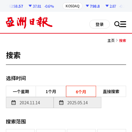
코
인
6258.57
37.81
-0.6%
798.8
2.87
-0.36%
KOSDAQ
정
보
all
登录
搜
men
索
主页
搜索
搜索
选择时间
一个星期
1个月
直接搜索
6个月
搜索范围