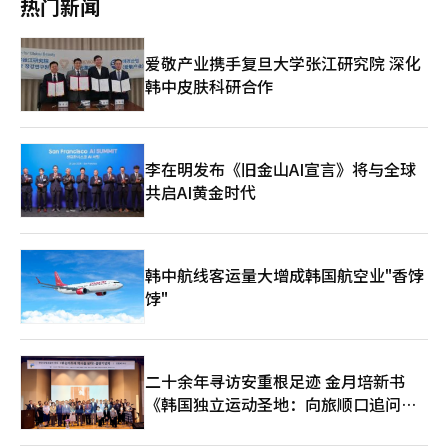
热门新闻
业，标志着ABLY的发展潜力再次得到认可。今后将以大数据等独
周的票全部售罄。奈飞亚太地区副总裁金珉暎在日前的记者会上
家技术为基础，进一步巩固在电商领域的地位，持续扩大在国际市
称，全球奈飞会员八成以上都在收看韩国文化内容。 随着流媒体
场中的竞争力。 阿里巴巴的此项投资也引发中国电商过度渗入韩
产业日趋成熟，与其他产业的跨界合作也在成为新趋势。上月26日
爱敬产业携手复旦大学张江研究院 深化
国市场的忧虑，阿里巴巴通过持有ABLY的股份，在韩国线上和线
起，Naver Plus会员可享受与奈飞广告型资费标准费用的同等优
韩中皮肤科研合作
下服装市场的影响力将进一步升级。 阿里巴巴集团旗下跨境电商
惠。奈飞称，在采用广告型资费标准的国家，半数以上的新用户选
平台全球速卖通作为首批进军韩国市场的中国电商，已在韩国市场
择这一标准，全球广告型会员月活跃人数超过7000万人。 奈飞与
站稳脚跟，成为与本土电商Coupang并驾齐驱的新势力。业界预
游戏领域也频频上演互动，目前奈飞已推出100多款游戏，涵盖角
测，若全球速卖通的“短板”服装业务能够得到进一步加强，在韩
色扮演（RPG）、冒险、赛车等主题。奈飞还擅长以人气剧集拥有
国电商市场中的地位将更趋于稳固。因此也有观点认为，阿里巴巴
的强大受众群为基础，以游戏为载体来扩张世界观，最具代表性的
李在明发布《旧金山AI宣言》将与全球
希望借助与ABLY等韩国优秀电商的合作，进一步提高全球速卖通
为《鱿鱼游戏：手机生存者》. 体育竞技类综艺开辟直播新赛道也
共启AI黄金时代
的竞争力。 位于中国杭州市的阿里巴巴总部。【图片提供 韩联
是今年的一大特点。奈飞今年推出了F1赛车手和美国高尔夫巡回赛
社】
（PGA）选手进行高尔夫对决争夺的《奈飞杯》、以及纳达尔和阿
尔卡拉斯的《奈飞大满贯》（The Netflix Slam），吸引不少体育
爱好者观看直播。 奈飞上月对前世界拳王迈克·泰森和杰克·保
韩中航线客运量大增成韩国航空业"香饽
罗的拳击比赛进行直播，同时在线人数最高达6500万，在X美国趋
饽"
势上一举拿下11个热搜话题。奈飞认识到体育节目的超高话题性，
在即将到来的圣诞节，奈飞还将直播美国橄榄球（NFL）赛事，流
行音乐天后碧昂丝将亮相进行演出。 位于纽约韩国城的《鱿鱼游
戏》体验馆 【图片提供 韩联社】
二十余年寻访安重根足迹 金月培新书
《韩国独立运动圣地：向旅顺口追问历
史》出版