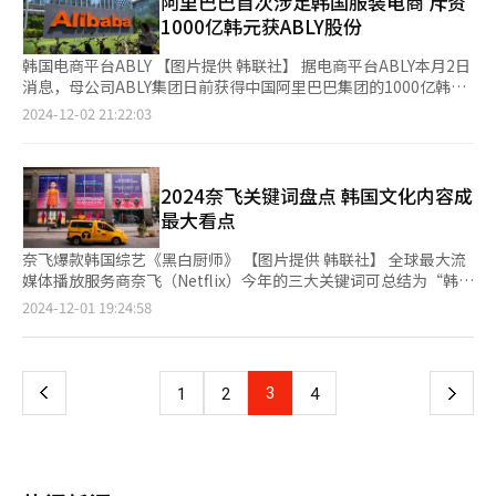
阿里巴巴首次涉足韩国服装电商 斥资
品。 中国电商平台销售的圣诞儿童玩具中检出有害物质超标。
买入了SK海力士（3255亿韩元）、NAVER（2827亿韩元）和
中，“弹劾”一词的搜索量就达到了20多万次。同时，“金龙
【图片来源 首尔市政府】
1000亿韩元获ABLY股份
LIGNEX1（1037亿韩元）等股票。 不仅是外籍投资者，韩国个人
显”和“韩东勋”的搜索量也分别超过10万次，而“秋庆
投资者也在纷纷撤出股市。数据显示，个人投资者在2020年7月的
镐”和“金建熙”的搜索量则均超过5万次。此外，随着全国各地
韩国电商平台ABLY 【图片提供 韩联社】 据电商平台ABLY本月2日
KOSPI市场交易量占比超过70%，但本月以来已降至47.43%。与
针对总统尹锡悦的弹劾集会陆续展开，“应援棒”这一关键词的搜
消息，母公司ABLY集团日前获得中国阿里巴巴集团的1000亿韩元
外资的行为不同，个人投资者净卖出的股票以NAVER（3204亿韩
索量也大幅攀升，达到5万多次，较上周增长200%。 韩国最大搜
（约合人民币5.1亿元）投资，这是该平台吸引的首笔国际投资。
2024-12-02 21:22:03
元）、SK海力士（2586亿韩元）和三星电机（1268亿韩元）为
索引擎Naver数据显示，以本月4日为基准，“尹锡悦”的搜索量
通过此次投资，阿里巴巴将获得ABLY集团5%的股份，这是阿里巴
主。 专家普遍认为，外资撤离韩国股市的趋势在短期内将持续。
达到自2022年3月10日大选结果公布以来的最高值‌，反映了韩国社
巴集团首次持有韩国电商平台的股份。ABLY表示，通过吸引此次
尤其是韩元贬值被视为限制外资流入国内股市的重要因素。12月
会对“12·3紧急戒严”事态的高度关注。 Naver数据统计结果显
投资，企业价值增加至3万亿韩元，跻身“独角兽”企业名单。 这
20日，韩元兑美元汇率一度跌破1452，创下全球金融危机以来的
示，自2016年1月1日以来，尹锡悦的搜索量指数在多个关键节点
是继去年12月，Naver旗下限量商品交易平台Cream后，韩国再次
2024奈飞关键词盘点 韩国文化内容成
新低。韩国Kiwoom证券分析师李成勋（音）表示：“当前的韩元
上出现了显著波动。其中，在其被任命为首尔中央地方检查厅长的
诞生“独角兽”企业。 ABLY称，在全球资本市场获得积极评价主
最大看点
汇率走势将成为决定韩国股市前景的关键因素。” 20日下午，位
2017年5月19日，搜索量指数为88.9；在大选结果公布后的第二
要是由于韩国时装（K-fashion）全球知名度不断上升，韩国卖家
于首尔中区的韩亚银行交易厅显示屏上显示KOSPI和KOSDAQ指
天，即2022年3月10日，搜索量指数达到了100的峰值；此
在海外积极开拓市场，平台交易额从2021年的7000亿韩元有望增
奈飞爆款韩国综艺《黑白厨师》 【图片提供 韩联社】 全球最大流
数。【图片提供 韩联社】
次“12·3紧急戒严”事态后的4日，搜索量指数高达72.1，意味
加至今年的2万多亿韩元，发展势头迅猛和稳健的财务结构等。
媒体播放服务商奈飞（Netflix）今年的三大关键词可总结为“韩国
着该事件对韩国社会产生了深远影响。搜索量指数作为衡量特定关
ABLY计划以此次吸引阿里巴巴投资为开端，继续从美国硅谷和海
文化内容”、“跨界合作”和“直播。” 韩国文化内容（k-
页
2024-12-01 19:24:58
键词搜索热度的相对数值，通过将查询期间内的最高搜索量设定为
外主权财富基金处获取1000亿韩元的投资。 ABLY是流媒体平
Contents）已超越已有的人气，成为一种文化现象。从今年奈飞
100，来直观反映其他时间点的搜索量相对于最高点的比例，从而
台“Watcha”共同创始人姜锡勋（音）于2018年创立的服装时尚
爆款综艺《黑白厨师：料理阶级战争》，到即将于本月26日公开的
一
揭示了社会热点话题的变化趋势。
电商平台，此外还运营男装网站“4910”和日本电商平
《鱿鱼游戏》第二季，韩国文化内容已经成为大众文化的标志。 9
台“amood”。 去年，ABLY销售规模为2595亿韩元，创下成立
月上线的《黑白厨师》成为奈飞今年最具话题性的原创综艺，播出
上
3
下
1
2
4
以来的新高，营业利润为33亿韩元，首次实现年度盈余。去年实现
伊始便收获如潮好评，结束后热度也在持续发酵。《黑白厨师》连
年度盈余的服装电商平台仅ABLY一家。 手机应用程序分析服务商
续三周登上奈飞全球非英语节目榜首，创下韩国综艺新纪录。彭博
一
Wiseapp·Retail·Goods提供的数据显示，上月ABLY月活跃用
社在10月8日的报道中称：“厨师们在节目中展开烹饪对决，每个
户数（MAU）为880万人，在服装电商平台中居首。 姜锡勋称，在
角色都个性十足，引发话题讨论。多个经典场面创下数百万次的点
页
投资心理冻结的背景下，通过提高企业价值成功跻身“独角兽”企
击量。” 位于纽约的《鱿鱼游戏》体验馆人气火爆，开门当天三