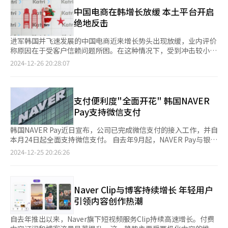
36.3%，反超希杰大韩通运的28.3%。 面对日益激烈的市场竞争，
（YouTube）平台转移。从近期优兔的热门综艺节目来看，尽管短
TVING的使用权也同样作为选项之一。奈飞的加入无疑对TVING的
希杰大韩通运于本月5日正式启动了每周7天配送服务。对此，公司
中国电商在韩增长放缓 本土平台开启
视频备受青睐，30岁至50岁群体仍需要长视频内容填补空闲时
市场表现构成了不小的挑战。 另一方面，TVING尽管在去年10月
相关负责人表示：“尽管新服务刚刚启动，当前配送量尚未达到预
绝地反击
间。优兔的实时广告收益模式也有望推动更多传统长视频内容向这
凭借韩国职业棒球联赛（KBO）的热度创下809.61万人的MAU峰
期，但鉴于家电和食品行业的旺盛需求，预计未来配送量将逐步提
一平台转移。” 电视剧《超异能族》海报【图片来源 Disney+】
值，但随着职业棒球进入非赛季，其11月和12月的MAU下降至约
升。” 配送速度和便利性已成为影响消费者购买决策的重要因
进军韩国并飞速发展的中国电商近来增长势头出现放缓，业内评价
700万人，进一步拉大了与奈飞之间的差距。 《鱿鱼游戏》第二季
素。然而，许多企业未能有效满足这一需求。除Coupang和Kurly
称原因在于受客户信赖问题所困。在这种情况下，受到冲击较小的
海报【图片来源 奈飞】
等少数拥有自建物流网络的企业外，大部分电商平台难以提供即时
韩国本土企业NAVER和Kakao则分别趁势强化旗下电商业务。 据
2024-12-26 20:28:07
配送服务。 为强化竞争力，希杰大韩通运于去年6月与新世界集团
市场调研机构IGA Works的25日Mobile Index数据，全球速卖通
达成合作协议，接管了G-Market和SSG.com的大部分物流业务。
（AliExpress）、TEMU、希音（SHEIN）等中国电商的月活跃用
同时，Naver购物通过希杰大韩通运提供多样化配送服务，包括当
户量（MAU）在今年年初急剧增长后，下半年进入停滞状态。全球
日配送、次日配送、1小时内送达的即时配送，以及次日凌晨送达
速卖通MAU从年初的500多万迅速增至近700万，目前维持在这一
支付便利度"全面开花" 韩国NAVER
的凌晨配送。此外，希杰大韩通运还负责处理中国电商平台全球速
水平。TEMU则从年初的近500万增至600多万后，回落至500多
Pay支持微信支付
卖通（AliExpress）约80%的物流订单。 与此同时，海外直购市
万。 信息技术（IT）行业评价中国电商暴露出局限性。中国电商
场的增长进一步推动了希杰大韩通运的业务扩展。根据韩国统计厅
自进入韩国市场以来，在商品质量和安全方面一直饱受质疑。近期
韩国NAVER Pay近日宣布，公司已完成微信支付的接入工作，并自
数据，2023年第三季度，在线海外直购市场规模达1.9106万亿韩
首尔市的一项调查显示，中国电商平台销售的部分圣诞儿童玩具
本月24日起全面支持微信支付。 自去年9月起，NAVER Pay与银联
元（约合人民币96亿元），同比增长18.82%。 业内人士指出，尽
中，检出远超韩国标准的有害物质，进一步加剧中国电商的信任危
和Alipay+合作，在中国提供支付服务，并成功扩大了其支付业务
2024-12-25 20:26:26
管Coupang的“火箭配送”（次日送达）主要覆盖自营商品，而
机。 另有分析认为，除了价格便宜之外，中国电商缺乏其他显著
的覆盖范围。韩国用户入境中国后，可直接通过NAVER Pay电子钱
希杰大韩通运则聚焦于为外部客户提供物流服务，但随着
优势。相比之下，韩国本土电商通过分析消费趋势及市场特性来制
包应用程序（APP）扫描微信支付收款码完成支付。 在韩国的支付
Coupang计划向开放市场卖家提供存储、包装及配送服务，两家
定精准策略，而中国电商则一味依靠低价突围，这种战略已经逐渐
服务中，NAVER Pay是唯一一家支持中国三大支付平台的企业。用
公司之间的竞争将进一步加剧。 5日，在仁川广域市桂阳区瑞云洞
显现出局限性。中国电商利用优惠券吸引用户安装手机软件
户使用NAVER Pay不仅可以随时随地进行支付，还能享受积分累积
Naver Clip与博客持续增长 年轻用户
CJ大韩通运快递江西B货运站，员工们正在分类配送物品。【图片
（APP）并注册会员，但今年5月曝出的个人信息泄露和隐私侵害
等优惠。 NAVER Pay负责人表示：“在中国，二维码支付已经成
引领内容创作热潮
来源 韩联社】
问题导致这一策略也难以为继。 消费者市民联盟面向500名使用过
为普及的支付方式。我们希望韩国用户能够充分利用这一服务，享
中国电商平台的消费者进行调查的结果显示，用户总体满意度仅为
受更多便利。” 【图片提供 NAVER】
自去年推出以来，Naver旗下短视频服务Clip持续高速增长。付费
41.8%。其中，价格满意度较高，为80.8%；但商品质量满意度仅