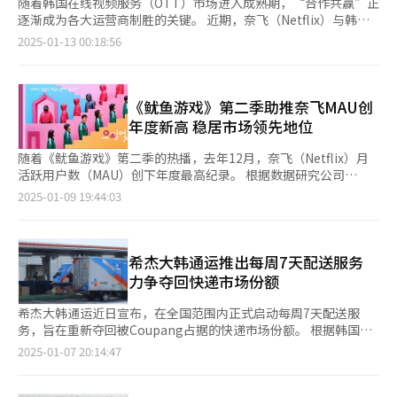
随着韩国在线视频服务（OTT）市场进入成熟期，“合作共赢”正
逐渐成为各大运营商制胜的关键。 近期，奈飞（Netflix）与韩国
SBS电视台达成战略合作协议，SBS将向奈飞韩国会员提供节目，
2025-01-13 00:18:56
部分新剧也将同时向全球公开。Disney+也首次通过韩国MBC电视
台播出热门剧集《超异能族》。这些合作模式正成为行业发展的典
范。 面对市场衰退压力，传统广播媒体正积极将内容输送至OTT
平台，以缓解制作资金短缺的问题。这一趋势表明，行业竞争格局
《鱿鱼游戏》第二季助推奈飞MAU创
正从“单纯竞争”逐步演变为“竞合共生”的新模式。 与此同
年度新高 稳居市场领先地位
时，OTT平台与大型门户网站运营商之间的合作同样备受关注。奈
飞近期与NAVER达成合作协议，NAVER+会员无需支付额外费用，
随着《鱿鱼游戏》第二季的热播，去年12月，奈飞（Netflix）月
即可享受奈飞广告版标准套餐的同等服务。这种捆绑策略进一步强
活跃用户数（MAU）创下年度最高纪录。 根据数据研究公司
化了OTT平台的市场竞争力。 业内分析认为，考虑到30岁至40岁
Mobile index于9日发布的统计，奈飞去年12月的MAU达到
2025-01-09 19:44:03
群体的消费能力，NAVER已成为OTT平台扩展市场的重要合作伙
1298.7833万人，这一增长主要得益于《鱿鱼游戏》第二季的上
伴。除了推动原创内容的制作外，与合适的运营商合作并创造协同
线。数据显示，该剧播出后的12月第四周，奈飞的周活跃用户数
效应，已成为OTT平台提升竞争力的关键。 业内普遍预测，2024
（WAU）达到858.6833万人，较前一周增长23.96%。 奈飞内容平
年韩国OTT市场将延续“奈飞独强，TVING稳居中游，Wavve、
台Tudum的数据显示，在去年12月30日至今年1月5日期间，《鱿
希杰大韩通运推出每周7天配送服务
Coupang Play、Disney+处于弱势”的格局，同时，跨行业合作
鱼游戏》第二季的全球总观看时长达到4.171亿小时，总观看次数
力争夺回快递市场份额
将成为未来行业发展的重要趋势。 韩国数字产业政策研究所所长
为5820万次（按观看总时长除以剧集总时长计算）。该剧不仅在
卢昌熙（音）指出：“广告套餐和会员制等服务结构的变化，以及
全球英语和非英语剧集综合榜单中位居首位，还在奈飞覆盖的93个
希杰大韩通运近日宣布，在全国范围内正式启动每周7天配送服
捆绑策略的使用值得高度关注。随着市场迈入成熟阶段，行业需通
国家中登顶91个国家的榜单。 除了《鱿鱼游戏》第二季的成功，
务，旨在重新夺回被Coupang占据的快递市场份额。 根据韩国
过多样化服务与跨行业合作，寻求新的增长动力。” 此外，10岁
去年9月推出的综艺节目《黑白厨师：料理阶级战争》的持续热
Meritz证券研究中心的最新数据，2023年第四季度，希杰大韩通
2025-01-07 20:14:47
至20岁年轻群体对短视频内容的热衷正成为业内关注的焦点。尽管
度，以及奈飞同年与NAVER达成的会员合作协议，也进一步巩固
运以32.5%的市场份额位居行业首位。然而，自去年第一季度以
短视频已成为主流趋势，长视频的市场需求预计仍将保持稳定。
了其在韩国在线视频服务（OTT）市场的领先地位。自去年11月
来，Coupang的市场份额稳步上升，并在同年第二季度达到了
卢昌熙进一步表示：“传统电视综艺节目正加速向优兔
起，NAVER的会员服务“NAVER+”新增奈飞广告型标准套餐，而