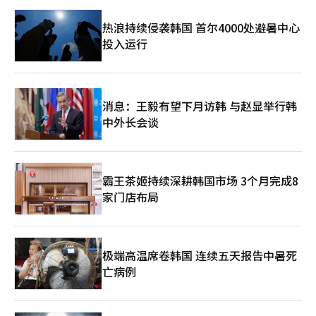
热浪持续侵袭韩国 首尔4000处避暑中心
投入运行
消息：王毅有望下月访韩 与赵显举行韩
中外长会谈
霸王茶姬持续深耕韩国市场 3个月完成8
家门店布局
极端高温席卷韩国 连续五天报告中暑死
亡病例