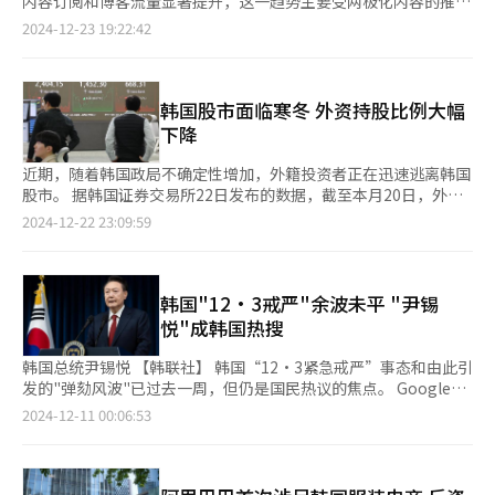
内容订阅和博客流量显著提升，这一趋势主要受两极化内容的推
为20%。消费者对中国电商不满的原因中，“商品质量差”占比最
动。据Naver23日消息，上个月Clip的播放量较去年12月增长了7
2024-12-23 19:22:42
高，达64.3%；其次是“配送延迟”（53.6%）和“退换货困
倍。 Naver于去年8月推出Clip，并在同年11月通过Naver应用的
难”（44.7%）。 在中国电商的增势减缓之际，韩国本土电商巨头
更新向所有用户开放。Naver表示：“尽管Instagram Reels和
NAVER和Kakao正在加速提升各自电商业务的竞争力。NAVER近
YouTube Shorts在韩国市场占据了先发优势，但我们评估，今年
期宣布，计划明年上半年推出独立平台NAVER Plus Store。平台
年初Clip的增长速度已经超越TikTok。” 同期，Clip的频道数量
韩国股市面临寒冬 外资持股比例大幅
与卖家紧密合作，推出生活用品1小时内送达的“即时配送”与针
增长了3倍，内容产量提升了5倍。当前，Naver正积极加强与My
下降
对大型家具家电的“指定日期配送”等服务，以提升用户购物体
Place等平台的联动，不断扩展Clip的生态系统。 此外，Naver于
验。 此外，NAVER还计划把生成式人工智能（AI）HyperCLOVA
2021年推出的付费内容服务Naver Premium Content也保持稳步
近期，随着韩国政局不确定性增加，外籍投资者正在迅速逃离韩国
X应用于旗下电商平台，为用户提供符合个人兴趣的商品推荐和定
增长。截至上个月，该服务的订阅人数和内容交易额较去年均翻了
股市。 据韩国证券交易所22日发布的数据，截至本月20日，外资
制优惠。通过AI技术，用户可以快速获取量身定制的搜索结果与购
一倍，频道数量新增约1000个。 随着付费订阅用户持续增加，已
在韩国综合股价指数（KOSPI）市场中的持股比重达到32.24%，
2024-12-22 23:09:59
物建议，NAVER还为此启动技术和服务相关岗位的招聘工作。
有超过25万用户通过平台购买创作者内容，订阅两个及以上频道的
较7月10日（36.11%）创下的年内最高水平，下降了约4个百分
Kakao计划把Kakao Shopping服务正式更名为Talk Deal，以强
用户数量较去年增长了3倍以上。 以10至20岁年轻人为主导的“写
点。同期，外资持股市值为634万亿韩元（约合人民币3.2万亿
化品牌形象。Kakao同时还重组KakaoTalk内的购物界面，通过提
作热潮”持续强劲，这一趋势推动了Naver博客的历史性增长。数
元），较7月的845万亿韩元，减少了24.97%。 有分析认为，这一
升直观性和便利性来缩短用户的商品搜索时间，并在界面上提供个
据显示，从去年11月至今年10月底，新创建博客数量达214万个，
趋势主要受韩国政局不稳定、美联储降息等多重因素的影响，导致
韩国"12·3戒严"余波未平 ‌"尹锡
性化的优惠信息和商品推荐。平台还支持根据用户兴趣和行为数
总使用时长突破了7亿小时。 与去年新增的136万个博客相比，今
外籍投资者纷纷降低风险资产比重。 根据最新的统计数据，紧急
悦"成韩国热搜
据，推荐流行品牌或赠送给朋友的礼物。 此外，Kakao还加大在
年的增长势头显著回升，并接近2022年新增的200万个博客的规
戒严事态发生后的两周时间，外资在KOSPI市场中净抛售了约2.4
KakaoTalk平台上的广告宣传力度。Kakao通过在好友列表的更新
模。与博客热潮兴起的2020年相比，今年的博客创作者数量增长
万亿韩元。此外，韩国金融监督院发布的《11月外国人证券投资动
韩国总统尹锡悦 【韩联社】 韩国“12·3紧急戒严”事态和由此引
信息中嵌入广告，或在聊天和好友标签页顶部设置广告横幅等方
了30%，其中年轻群体的增幅最为明显：10多岁的创作者增长了
向》显示，今年11月，外资在韩国证券市场净卖出了4.154万亿韩
发的"弹劾风波"已过去一周，但仍是国民热议的焦点。 Google
式，吸引更多卖家入驻平台。公司还逐步增加Talk Channel广告
55%，20多岁增长了52%，30多岁增长了33%。 Naver指出，10
元，这已是连续4个月净抛售韩国股票。 在此期间，外籍投资者大
Trends（谷歌趋势）发布的数据显示，自“12·3紧急戒严”事态
客户数量，为电商业务的拓展奠定基础。 业内人士指出，中国电
2024-12-11 00:06:53
至30岁的年轻用户占所有博主的比例达到65%，这一占比自2020
量抛售了包括三星电子在内的优质股票。在连续12个交易日内，外
发生以来的一周内，“戒严令”与“尹锡悦”两个关键词的搜索量
商此前通过激进的低价战略吸引用户，但韩国电商企业在国内多年
年以来始终保持在60%以上。 Naver Clip宣传图【图片来源
资净卖出了1.6844万亿韩元的三星电子股票。此外，KB金融
在韩国境内暴增，累计超过50万次，与前一周相比激增1000%以
来建立的信任体系起到决定性作用。消费者更倾向在本土电商平台
Naver】
（4140亿韩元）、现代汽车（2432亿韩元）、新韩金融控股
上。以本月2日至9日为基准，搜索量激增的25个单词中，
购买重要商品，而把中国电商平台用于购买季节性商品或一次性商
（1973亿韩元）等股票也遭受外资大量抛售。与此相对，他们净
与“12·3紧急戒严”事态及弹劾直接相关的单词共达15个。其