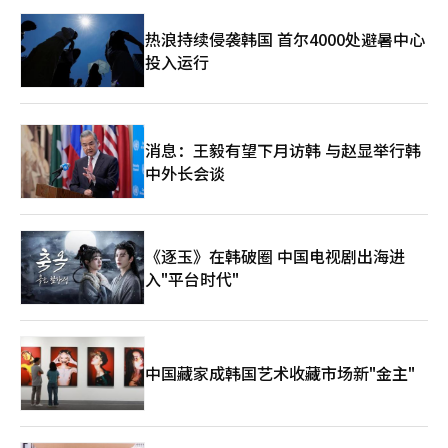
热浪持续侵袭韩国 首尔4000处避暑中心
投入运行
消息：王毅有望下月访韩 与赵显举行韩
中外长会谈
《逐玉》在韩破圈 中国电视剧出海进
入"平台时代"
中国藏家成韩国艺术收藏市场新"金主"