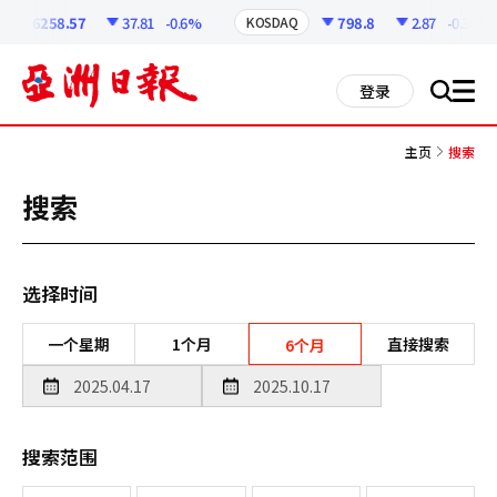
코
인
6258.57
37.81
-0.6%
798.8
2.87
-0.36%
KOSDAQ
정
보
all
登录
搜
men
索
主页
搜索
搜索
选择时间
一个星期
1个月
直接搜索
6个月
搜索范围