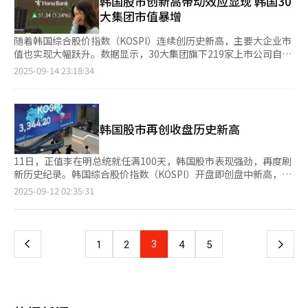
韩国股市创新高带动效应显现 韩国30
劳动文化。政府还表示，未来将在此基础上逐步推进每周4天工作
过，以及围绕“三大特检”的朝野协商破裂，政治局势混乱，对支
大集团市值暴增
制。 在此背景下，主要工会组织提出了更广泛的诉求，包括延长
持率造成负面冲击。 与此同时，Real Meter在本月11日至12日对
法定退休年龄、废除工资峰值制、扩大基本工资范围等。 全国金
1001名18岁以上选民进行的政党支持率调查显示，共同民主党为
随着韩国综合股价指数（KOSPI）连续创历史新高，主要大企业市
融产业工会已宣布将在本月26日举行大规模罢工，并将“全面引入
44.3%，较上周下降0.3个百分点；国民力量党为36.4%，上升0.2
值也实现大幅跃升。数据显示，30大集团旗下219家上市公司自今
每周4.5天工作制”列为核心诉求。该工会的要求还包括加薪、扩
个百分点。民主党已连续两周下跌，而国民力量则连续三周小幅回
年年初以来，市值累计增长近600万亿韩元（约合人民币3万亿
2025-09-14 23:18:34
大招聘、延长法定退休年龄等。金融产业工会强调，这一制度不仅
升，双方差距缩小至7.9个百分点。 其他政党中，改革新党支持率
元）。 据企业分析机构Leader's Index委托韩联社进行的调研分
有助于缓解低生育率和过度劳动问题，还将促进国内旅游和地方经
为4.4%，祖国革新党为2.6%，进步党为1.5%，其他政党合计
析，以今年1月2日为基准，30大集团上市公司总市值为1500.22万
济发展。 本月3日至5日，现代汽车工会时隔七年举行了为期三天
2%。Real Meter指出，民主党在中间选民中的支持率明显下滑，
亿韩元；而至本月10日，这一数字已攀升至2099.83万亿韩元，增
的罢工。此次罢工源于劳资双方长达20轮的谈判未能取得实质进
主要受党内在特检法案协商过程中出现意见分歧等内部矛盾影响；
幅高达40%。 在30大集团中，除韩国Young Poong集团外，其余
展，工会组织了4.2万名成员在蔚山、全州、牙山等主要工厂采取
韩国股市再创收盘历史新高
相反，国民力量党在特检法案议题上采取强硬立场，获得一定“反
29个集团市值均实现正增长。其中，三星、SK、现代汽车、LG、
分时段停工，罢工行动将影响现代旗下所有车型的生产。 值得关
射利益”。
HD现代等五大集团排名基本稳定，而其他25个集团的排名则发生
注的是，部分医疗机构已尝试更进一步的每周四天工作制。延世医
了较大变动。 其中，韩华集团表现最为亮眼，市值从44.81万亿韩
11日，正值李在明总统就任满100天，韩国股市表现强劲，再度刷
疗院和国立中央医疗院已在部分部门实行试点，初步反馈显示，制
元飙升至118.16万亿韩元，增幅高达163.7%。韩华集团由此成功
新历史纪录。韩国综合股价指数（KOSPI）开盘即创盘中新高，收
度有助于降低离职率、提高工作满意度，呈现出积极效应。 然
跻身“百万亿俱乐部”，成为继三星、SK、现代汽车和LG之后第
盘更是再创历史新纪录。 当天KOSPI指数收报3344.2点，较前一交
而，经济界对该制度普遍持谨慎甚至忧虑态度。企业界人士表示，
页
2025-09-12 02:35:31
五个突破市值100万亿韩元大关的集团。值得关注的是，韩华航空
易日上涨29.67点，涨幅0.9%。这一收盘价打破了10日创下的收盘
工时减少而薪资维持不变，将大幅增加经营负担。尤其是中小企
航天和韩华海洋的市值增幅分别位列第三和第五名。 从市值规模
历史最高纪录（3314.53点），仅用一个交易日便再次改写纪录。
业，本就面临人力紧缺，如果再叠加工时缩减、退休延迟、高薪维
一
排名来看，三星依然稳居首位，市值从503.74万亿韩元增长至
当天KOSPI指数以3336.6点开盘，盘中一度攀升至3344.7点，大幅
持以及新增招聘等要求，压力将成倍放大。 韩国经营者总协会会
674.97万亿韩元，增幅为34%，占30大集团总市值的约32%。SK
超越前一日盘中最高点3317.77点。至此，KOSPI连续两个交易日
长孙京植此前指出，在韩国劳动生产率落后于主要竞争国家、企业
上
3
下
1
2
4
5
以319.61万亿韩元维持第二位。现代汽车市值从135.11万亿韩元增
同时刷新盘中及收盘历史最高纪录。 创业板市场（KOSDAQ）指
普遍面临人才短缺的情况下，实施每周4.5天工作制可能削弱企业
至172.19万亿韩元，增幅27.4%，排名第三；LG增幅仅为3%，因
数收报834.76点，较前一交易日上涨1.76点（0.21%）。该指数以
竞争力。 提升劳动者健康与生活质量、推动就业结构转型是时代
一
此从第三位下滑至第四位。 此外，HD现代保持第五位，韩华从第
834.68点开盘，整体呈现震荡整理态势。
发展的必然要求，但如何循序渐进、务实推进仍是关键所在。李在
七位跃升至第六位，Coupang则下滑至第七位。斗山集团表现抢
明在大选期间与五大经济团体负责人会面时也曾表示，关于延长法
页
眼，排名从第十二位大幅跃升至第八位，而浦项钢铁受其他集团强
定退休年龄和每周4.5天工作制，应当逐步调整，不会像宣布戒严