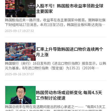
万韩元。同期，美容美发消费者物价指数同比上涨3.5%，涨幅是
1.24%，再度刷新纪录。盘中最高升至3452.5点，实现连续5个交
整体消费者物价指数涨幅（1.7%）的两倍。 尽管政府自2013年起
入股不亏！韩国股市收益率领跑全球
易日收盘与盘中价格齐创新高。 元大证券研究员申贤勇（音）表
推行美发价格公开制度，但由于头发长度附加费、营养护理费以及
主要国家
示：“推动KOSPI指数不断刷新纪录的核心动力是投资者情绪的改
美发师按职级收费等，实际支付价格往往高于消费者预期，引发诸
善。尤其在企业盈利回升的背景下，半导体行业盈利预期改善，对
多顾客不满。在此情况下，自助美发逐渐成为新潮流。不少消费者
韩国股指近来一路开挂，收益率在各主要国家中居首。据韩联社旗
股市形成了有力支撑。” 16日，三星电子股价收于7.94万韩元，
认为，像剪刘海、染发根等难度较低的项目，在家自行完成更加经
下财经网站17日消息，本月1日至15日，韩国创业板科斯达克指数
较前一交易日上涨3.79%，接近8万韩元；SK海力士收盘价为34.8
济实惠。 在优兔（YouTube）、Instagram等平台上，许多自助
（KOSDAQ）和综合股价指数（KOSPI）收益率分别达到7%和
2025-09-17 19:27:32
万韩元，较前一交易日上涨5.14%。市值排名前两位的半导体龙头
美发相关教程视频点击量已破百万，并且在大创（Daiso）、欧利
6.95%，在美国、日本、中国等主要国家40个股指中排名高居前两
双双刷新历史高点。 随着股市表现持续强劲，韩国股指收益率也
芙洋（Olive Young）等线上购物平台售卖的自助美发相关产品使
位。 尤其是KOSPI指数自本月2日后连续11个交易日上涨，本月15
在各主要国家中居首。根据韩联社旗下金融信息公司联合Infomax
用心得层出不穷。 因此，流通业界也迅速作出反应。据大创近日
日历史性突破3400点大关，16日盘中更是突破3450点，如破竹之
数据，本月1日至15日，韩国KOSPI指数和韩国创业板科斯达克指
消息，本月1日至14日期间，理发用剪刀销售额同比增长6%，染
势一路狂飙。 韩国股指持续走高主要受外国投资者拉动，截至本
汇率上升导致韩国进口物价连续两个
数（KOSDAQ）收益率分别达6.95%和7%，在美国、日本、中国
发剂销售额增长20%。目前，大创正在销售的理发用剪刀多达10
月16日，外国投资者在有价证券市场累计净买入6.6281万亿韩
月上涨
等主要国家40个股指中排名前两位。 分析认为，韩国股指持续走
余种，染发剂有30余种，价格在3000至5000韩元之间。欧利芙洋
元，在科斯达克市场净买入874亿韩元。个人投资者同期分别净卖
高主要受外国投资者推动。截至本月16日，外国投资者在有价证券
也销售160余种染发、烫发类产品，以满足不断扩大的自助美发需
出9.2613万亿韩元和1674亿韩元。 证券界分析称，对美联储降息
韩国银行（央行）16日发布的《进出口物价指数》报告显示，以韩
市场累计净买入6.6281万亿韩元，在KOSDAQ市场净买入874亿韩
求。 业界预测，自助美发相关产品市场将保持增长势头。随着高
的期待拉动全球流动性环境改善，韩国股市叠加政策利好，推动指
元为基准，8月进口物价指数（暂定值）为135.21（2020年
元。个人投资者同期分别净卖出9.2613万亿韩元和1674亿韩元。
功能性产品与专业品牌的相继上市，自助美发已超越单纯节省开支
数快速上涨。
=100），环比上涨0.3%。进口物价指数自今年2月以来连续五个
2025-09-16 19:37:07
然而，市场期待越高，担忧也随之升温。事实上，韩国股市对政府
的层面，正逐渐成为消费者生活方式变化中的“新常态"。 不过，
月呈下跌趋势后，7月出现反弹后连续两个月上涨。 具体来看，原
表态极为敏感，频繁在“冷暖之间”切换。KOSPI指数在李在明就
美发行业正面临经营危机。行政安全部数据显示，今年1至8月美发
材料价格整体下降1.5%，其中矿产品价格下降0.7%成为主要拉动
职后一个月突破3200点，开启“蜜月期”，但政府于7月31日公布
店倒闭数量达8229家。近年来，美发店倒闭数量持续攀升，2022
因素；中间材料价格在计算机、电子、光学设备（1.1%）和化学
税制改革方案后涨势受阻，陷入长达一个多月的盘整。 直到本月
至2024年分别倒闭1.1503万家、1.2646万家和1.3292万家。
产品（0.7%）等品类的带动下整体上涨0.5%；资本财和消费品也
韩国劳动市场或迎新变化 每周4.5天
11日，李在明在就职百日记者会上表示，没必要降低个人持股资本
分别上涨0.7%。 从具体商品来看，咖啡（13.4%）、颜料
工作制讨论提速
利得税的起征门槛，将把这一提案交由国会决定。这一表态令市场
（3.8%）、其他贵金属精炼品（2.4%）、闪存（1%）、冷冻水
感到失望，因为投资者此前普遍预期李在明会直接宣布撤销该计
产品（1.1%）等价格涨幅较为显著。 央行分析指出，尽管国际油
韩国总统李在明在竞选期间提出的核心承诺之一——“每周4.5天工
划。 这份7月下旬政府提出的原始提案，旨在将征收资本利得税的
价下跌，但由于韩元兑美元汇率上升，进口物价随之上涨。数据显