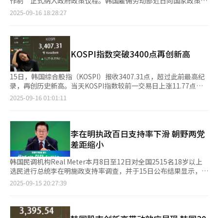
作制”正式纳入政府政策议程。韩国雇佣劳动部近日向国家政策企
个人股东持股门槛从50亿韩元大幅下调至10亿韩元，以扩大征收
示，8月韩元兑美元平均汇率为1389.66韩元，较7月的1375.22韩
划委员会汇报时表示，将从今年下半年起着手制定《劳动时间缩短
范围。该提案当时遭到韩国散户强烈抵制，并引发一轮抛售潮。对
2025-09-16 18:28:27
元上涨1.1%；同期，以月均价计算的迪拜原油价格从每桶70.87美
支持法》，力争到2030年将韩国劳动时间降至经济合作与发展组
此，李在明表示，将把此前备受争议的资本利得税修订提案交由国
元下降至69.39美元，下降2.1%。 央行物价统计组组长李文熙
织（OECD）平均水平以下。 数据显示，韩国劳动者年平均劳动时
会决定。 檀国大学经济学教授赵弘钟（音）指出：“问题并不在
（音）表示，就8月进口物价走势而言，虽然9月以来迪拜原油价格
间为1874小时，在OECD成员国中排名第六，比OECD平均水平
于税收负担本身，而在于政府言行是否一致。市场最在意的是政策
环比小幅上涨，但韩元兑美元汇率环比持平，鉴于国际油价与汇率
（1742小时）高出132小时。OECD国家的数据还表明，劳动时间
能否释放准确信号，因此在当前阶段，政策的一致性尤为重要。”
KOSPI指数突破3400点再创新高
走势呈反向变动，加之当前内外部经济环境存在诸多不确定性，后
越长，生育率越低。去年韩国生育率仅为0.75，远低于OECD平均
过去韩国历届新政府都曾推出提振股市的政策，但持续力不足，并
续走势仍需密切关注。 在出口方面，8月出口物价指数环比上涨
水平（2022年为1.51），是OECD国家中唯一低于1的国家。在工
因“政权更迭即可能改变”的不确定性而削弱了投资者信心。相比
0.7%至128.73，连续两个月呈上涨趋势。分品类看，农林水产品
作与生活平衡指数（WLB）方面，韩国同样在OECD成员国中排名
之下，中国台湾已连续22年、日本连续12年坚持股市友好政策。
15日，韩国综合股指（KOSPI）报收3407.31点，超过此前最高纪
上涨1.1%，工业制品在计算机·电子·光学设备（1.3%）等带动
靠后。 韩国政府认为，这种“超长工时文化”不仅损害劳动者身
以中国台湾为例，政府将“改善公司治理”作为解决股市低估的核
录，再创历史新高。当天KOSPI指数较前一交易日上涨11.77点
下上涨0.7%。细分品目中，冷冻水产品（3.3%）、铝板
心健康和家庭生活，也成为制约生育率提升和人口结构优化的关键
心路径。自2003年颁布《强化公司治理政策纲领暨行动方案》以
（0.35%）；韩国创业板（KOSDAQ）指数上涨5.61点
2025-09-16 01:01:11
（2.2%）、DRAM（2%）涨幅较为显著。 贸易指数方面，8月进
障碍，因此亟需进行制度性改革。 ◆李在明政府推动“每周4.5天
来，陆续推出五轮公司治理改善路线图，内容涵盖引入独立董事制
（0.66%），报收852.69点。图为位于首尔中区的韩亚银行总行交
口数量指数（113.19）同比上涨2.2%，进口金额指数则同比下降
工作制”落地 韩国法定劳动时间制度经历了数十年的渐进式改
度、强化上市公司信息披露、禁止交叉持股、推动股东行动主义
易大厅。
3.8%；出口数量指数（121.98）与出口金额指数（135）则分别上
革。1953年制定的《劳动基准法》最初规定为“每日8小时、每周
等。 李在明政府已设定一个宏大目标——实现KOSPI指数突破5000
涨5.4%和2%。 净商品交易条件指数同比上升2.9%至94.48，实现
6日”，即合计每周48小时，此后这一制度长期未变。直到1989
点大关。为此，政府正在推进改革资本利得税制度、打击不公平交
李在明执政百日支持率下滑 朝野两党
连续26个月同比上涨。此外，收入贸易条件指数同比提升8.5%至
年，劳动时间首次缩短为每周44小时，并在2003年进一步压缩至
易行为、吸引外国投资等一系列政策。 但也有观点指出，股市的
差距缩小
115.25，主要得益于净交易条件指数（2.9%）和出口物量指数
每周40小时。 2004年7月，韩国正式引入每周五天工作制，率先
波动不仅取决于企业业绩或经济指标等客观数据，更受投资者期
（5.4%）的同步上涨。
在公共机构施行。经历多年的争论与试点后，这一制度到2012年
待、恐惧等情绪左右。因此，要想开启KOSPI 5000时代，李在明
韩国民调机构Real Meter本月8日至12日对全国2515名18岁以上
才在制造业等行业全面普及，成为现行制度的基础。 李在明政府
及执政党必须展现坚定不移的决心与一致的政策信号。
选民进行总统李在明施政支持率调查，并于15日公布结果显示，李
成立后，正式启动每周4.5天工作制的分阶段实施，并在明年预算
在明施政好评率为54.5%，较上周下降1.5个百分点；差评率为
2025-09-15 20:27:39
案中安排了相关支扶持资金。根据方案，实施该制度的中小企业将
41.1%，上升1.9个百分点。 Real Meter方面分析称，政府在调查
获得补贴：每名员工每月最高可获25万韩元（约合人民币1283
前期宣布维持股票转让所得税大股东认定标准，带动韩国综合股价
元），企业每新聘一名员工可获最高80万韩元的补贴。 李在明推
指数（KOSPI）创下历史新高，对支持率起到积极作用。调查后
动的每周4.5天工作制并非简单的工时缩减，而是旨在重塑韩国的
期，适逢总统就任百日，国民力量党议员权性东的逮捕同意案获通