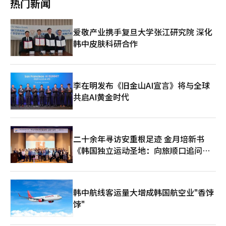
热门新闻
势增长影响，排名从第八位跌至第十位。 Leader’s Index代表朴
令一样突然实施，以此安抚外界对该政策的担忧。
柱根（音）表示：“今年韩国股市整体市值（包括KOSPI、
KOSDAQ和KONEX）较年初增长36.1%，30大集团在股市总市值
爱敬产业携手复旦大学张江研究院 深化
中的占比也从65%提升至66.9%，上升1.9个百分点。其中，人工
韩中皮肤科研合作
智能（AI）和军工产业相关企业的增长尤其引人瞩目。”
李在明发布《旧金山AI宣言》将与全球
共启AI黄金时代
二十余年寻访安重根足迹 金月培新书
《韩国独立运动圣地：向旅顺口追问历
史》出版
韩中航线客运量大增成韩国航空业"香饽
饽"