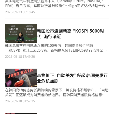
美国电动汽车制造商法拉第未来（Faraday Future，NASDAQ：
FFAI）近日宣布，与区块链基础设施企业Sign正式达成战略合作协
议。双方将在企业应用集成（EAI）创新、数字资产生态系统建
2025-09-23 00:18:45
设，以及传统金融与Web3融合模式等多个前沿领域展开深入合
作。 Sign是一家专注于区块链技术研发的企业，致力于为全球政
府机构及企业构建链上公共基础设施，业务涵盖数字身份认证、代
币发行等环节在内的全方位安全解决方案。该公司此前已获得YZi
韩国股市连创新高 "KOSPI 5000时
Labs、红杉资本（美国、印度、中国）、IDG及Circle等多家知名
代"渐行渐近
机构的投资支持。 此次合作是法拉第未来在宣布投资4100万美元
收购CXC10（前身为Qualigen Therapeutics，NASDAQ：
韩国总统李在明就职以来的100天内，韩国综合股价指数
QLGN）之后的又一重要战略举措。此前，法拉第未来已通过公开
（KOSPI）累计上涨25.8%。该指数从6月2日的2698.97点升至本
股权私募投资（PIPE）方式对Qualigen Therapeutics进行了战略
月16日的3449.62点，股市势如破竹。李在明政府已将“KOSPI
2025-09-18 17:49:20
投资。除法拉第未来及其创始人贾跃亭个人参与投资外，Sign也作
5000时代”设定为政策目标之一，并提出引导房地产资金流入股
为重要参与方加入了该交易。交易完成后，Qualigen
市，引发市场广泛关注。 近期，KOSPI指数连续刷新历史高点，逼
Therapeutics将正式更名为CXC10，并转型为专注于加密资产与
近3500点关口。本月15日，KOSPI指数以3407.31点收盘，首次突
Web3业务的运营平台。 CXC10规划三大增长引擎：C10价值锚定
破3400点大关，盘中一度升至3452.5点。 韩国股市上涨受多重利
高物价下"自助美发"兴起 韩国美发行
体系，包含C10财库（80% 被动 / 20% 主动配置）、首个上市公
好因素推动。当天，政府决定将股票投资资本利得税起征点维持在
业危机加剧
司发布的十大加密资产指数，以及计划中的C10 ETF；BesTrade
50亿韩元（约合人民币2572万元），推翻此前下调至10亿韩元的
DeAl Agent：打造用户进入Web3世界的唯一门户；生态系统代
计划，这一消息提振了投资者情绪。 在政策支撑的背景下，美股
在韩国高物价态势长期持续的背景下，美发价格不断攀升，“自助
币，包括连接FFAI产业数据与数字金融的双桥RWA产品，以及由
走强进一步推动韩国股市上涨。美国总统特朗普本月15日（当地时
美发”正逐渐成为消费者的新选择。 据韩国消费者院价格信息平
C10财库和美元支持的C10稳定币。 据悉，法拉第未来及贾跃亭将
间）对中美贸易谈判作出积极评价，当天标普500指数上涨
台“真价”日前数据，上月成年女性剪发平均价格为1.9558万韩元
2025-09-18 01:52:25
合计持有CXC10约62%股权，贾跃亭将出任首席顾问。
0.47%，收于6615.28点；纳斯达克综合指数上涨0.94%，收于
（约合人民币100.6元），较5年前的1.5789万韩元上涨约24%。
22348.75点，两大指数双双刷新历史最高收盘纪录。 次日，
在首尔（2.3692万韩元）、仁川（2.5万韩元）等首都圈均已突破2
KOSPI指数保持强劲走势，以3449.62点收盘，较前一交易日上涨