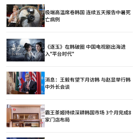
极端高温席卷韩国 连续五天报告中暑死
亡病例
《逐玉》在韩破圈 中国电视剧出海进
入"平台时代"
消息：王毅有望下月访韩 与赵显举行韩
中外长会谈
霸王茶姬持续深耕韩国市场 3个月完成8
家门店布局