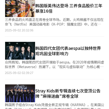
（Pulmuone）为代表，生产冷冻紫菜包饭的企业正从中受益。 据
将重点投向中预算电影制作、电影企划开发及独立艺术电影放映等
韩国交易所7日消息，圃美多5日收盘于1.407万韩元（约合人民币
韩国版英伟达登场 三养食品股价三年
领域，并投入资金推动人工智能（AI）电影制作和虚拟制作工作室
72.2元），同比上涨约25%。不仅如此，该股价1日以1.849万韩元
暴涨16倍
建设。这显示出政策层面对产业复苏的长远考量，而非仅停留在短
创历史新高，近期虽进入小幅调整阶段，但与《K-POP恶魔猎人》
期刺激。 笔者认为，观影优惠券的持续发放与预算的显著增加相
上映日（1.1382万韩元）相比，仍保持较高水平。此外，SPC三立
三养食品的火鸡面正在席卷全球市场。近期，火鸡辣酱不仅出现在
辅相成，共同为韩国电影产业注入“双重动力”。优惠券在短期内
的三立糖饼也与紫菜包饭、鱼饼串等美食共同在电影中出现。 业
奈飞（Netflix）美国动画电影《K-POP：猎魔女团》中，还在社
直接刺激观众入场，带动票房和影院活力；预算则在中长期保障产
内人士表示：“高质量文化内容与食品在生活中是必不可少的，能
交媒体上掀起了“火鸡面挑战”热潮，这款韩国方便面成功跨越国
2025-09-02 20:32:06
业链条健康运转，为创作者、独立制片人及小型影院提供切实支
够在消费者的日常生活中实现共同成长是韩国食品企业从中受益的
界，风靡全球。受此推动，三养食品股价在过去三年间暴涨16倍，
持。即时拉动与长效扶持的结合，有望帮助韩国电影在低迷中寻找
关键。” 谷歌趋势数据显示，动画电影《K-POP：猎魔女团》公
被投资者誉为“韩国版英伟达”。 据《华尔街日报》近日报道，
到新的平衡点。 随着韩国电影市场逐步回暖，观影优惠券已不仅
开后，“Korean Food”搜索量从52飙升至上月17日的100。100
三养食品股价过去三年累计上涨1600%，引发全球投资者的高度
是一项临时措施，更是文化政策创新的体现。当政策与市场形成良
代表关注度峰值。这是由于该剧的原声带（OST）在美国公告牌
关注。目前，三养食品市值已超过韩国知名娱乐公司HYBE，标志
韩国四代女团代表aespa以独特世界
性互动时，观众、影院与创作者三方都将成为受益者。未来，若能
（Billboard）排名持续攀升，并且剧中反复出现方便面、紫菜包
着“火鸡面”正逐步成为韩国文化输出的重要载体之一。 报道指
观巩固全球影响力
保持这一政策的延续性与稳定性，韩国电影有望在票房回升的同
饭、零食和汤饭等韩国美食，引发全球消费者的关注。其中，剧中
出，三养食品火鸡面系列凭借社交媒体的有效推广，深受全球消费
时，释放出更广泛的创作活力。
的品牌名称设定为与农心发音相似的“同心”，外包装上印着
者青睐。通过举办火鸡面挑战赛等线上活动，三养食品成功将火鸡
众所周知，韩国第四代女团开端始于aespa。在2020年疫情期间虚
的“神”也让人联想到农心辛拉面外包装上的“辛”。 农心相关
面打造成年轻人群体中的热门话题。同时，韩流明星的积极推荐以
拟世界（Metaverse）热潮下，以“现实与虚拟联动”为核心概念
人士表示：“这并非因K-POP在全球的一时火热，而是得益于长期
及在《K-POP：猎魔女团》中的亮相，进一步提振了投资者信心。
的aespa，早在奈飞（Netflix）动画电影《K-POP：猎魔女团》上
2025-09-02 02:39:27
积累的品牌认知度与全球影响力所产生的协同效应。”农心早在上
不过，报道还提醒，中国市场竞争加剧、产能过剩和美国贸易政策
线之前，就已展现出虚拟概念的独特魅力。 在其他K-POP团体还
世纪90年代便进军海外市场，入驻美国沃尔玛门店，并出口至100
的不确定性等因素仍是潜在风险点。 随着火鸡面在全球市场持续
在推崇悦耳歌曲时，aespa通过迈向多元宇宙展现概念独特性。尤
多个国家。 顺应这一趋势，农心上月29日在自家商城限量发售
热销，三养食品业绩呈强劲增长势头。根据公司财报，今年上半年
其在收录先行曲《Supernova》的首张正规专辑
1000套（共6000件）《K-POP：猎魔女团》联名特别产品，仅用
累计销售额首次突破1万亿韩元（约合人民币51亿元）。其中，第
《Armageddon》是一张融合虚拟与现实、多重宇宙概念的科幻
Stray Kids新专辑连续七次登顶公告
时1分40秒即被抢购一空。业内人士评价，这凸显优质文化内容与
二季度销售额同比增长30%，达5531亿韩元；营业利润同比增长
风格音乐作品，延续组合标志性的世界观叙事。 aespa于上月31
牌 "麻辣迷曲"席卷全球
食品产业相辅相成的可观潜力。
34%，达1201亿韩元。 为满足市场需求激增，三养食品持续加大
日在首尔松坡区KSPO DOME举办第三次单独演唱会《2025 aespa
投资力度扩充产能。今年6月投产的密阳第二工厂6条生产线中的3
LIVE TOUR - SYNK : aeXIS LINE》，正如演唱会名称，这场演唱会
韩国男子组合Stray Kids凭借全新正规专辑《KARMA》，在美国公
条正式投入运营，计划年底前实现全面投产。届时，该工厂每年可
展现aespa作为四代女团“中心轴”的独特存在。值得注意的是，