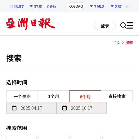
코
인
6258.57
37.81
-0.6%
798.8
2.87
-0.36%
KOSDAQ
정
보
all
登录
搜
men
索
主页
搜索
搜索
选择时间
一个星期
1个月
直接搜索
6个月
搜索范围