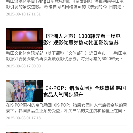
韩国流媒体平台Tving日前就原创剧《亲爱的X》海报剽窃中国电
影引发的争议道歉。 改编自同名网络漫画的《亲爱的X》日前通过
Tving表示，相关海报发布后，我们较晚意识到与特定案例的相似
2025-09-10 17:11:31
性，已立即停止并决定今后不再使用。 Tving日前宣布《亲爱的
X》将于11月6日首播，并同步公开预告海报，随后网络上接连出
现指责海报与中国电影《嫌疑人X的献身》海报过于相似的声音。
《嫌疑人X的献身》根据日本推理作家东野圭吾的同名小说改编，
【亚洲人之声】1000韩元看一场电
由苏有朋执导，2017年4月在中国上映。网友指责《亲爱的X》海
影？观影优惠券撬动韩国影院复苏
报从构图到色彩运用、字体、意境无一不与《嫌疑人X的献身》相
似，Tving方面表示，因未能细致审视制作过程造成不便，我们真
韩国文化体育观光部（以下简称“文体部”）近日宣布，与韩国电
诚致歉，今后将通过彻底的审核过程，注意避免类似事件再次发
影振兴委员会联合再次发放观影优惠券。每张可减免6000韩元
生。 《亲爱的X》由《鬼怪》《甜蜜家园》《太阳的后裔》导演李
（约合人民币31元），本轮共计188万张，于今日上午10时起开放
2025-09-08 17:00:00
应福执导，金裕贞、金永大主演，讲述国内顶级女演员白雅珍的没
领取。 文体部表示，为提高使用率，本次优惠券将通过线上会员
落，以及她人后隐藏的双重面孔的故事。
优惠券库发放，每位观众可领取两张，并在实际观影时使用。数据
显示，该政策已初显成效。在首次发放期间（7月25日至9月2
日），日均观影人次达到43.5万，比发放前增加约1.8倍。 笔者也
《K-POP：猎魔女团》全球热播 韩国
曾使用过观影优惠券。在独立电影院的早场，折扣后票价仅约
食品人气同步飙升
1000韩元。这样低门槛的观影方式，不仅吸引了更多观众重返影
院，也在一定程度上缓解了独立及小型影院的客源压力。从个人体
在K-POP题材的奈飞动画《K-POP：猎魔女团》人气席卷全球的背
验来看，这不仅是一种实惠的选择，更折射出文化政策在激发消
景下，韩国食品企业顺势受益，相关产品的关注度和销量正在同步
费、维系产业生态方面的实际意义。 与此同时，韩国政府对电影
提升。 其中，最具代表性的食品是紫菜包饭。剧中主角一口吞下
2025-09-08 01:17:18
产业的支持力度正在不断加大。文体部日前公布的2025年电影领
整个紫菜包饭的画面引发热议，以致在社交媒体上掀起“一口吃完
域预算已确定为1498亿韩元，较今年增加669亿韩元，增幅高达
紫菜包饭”的挑战。因此，以韩国食品生产企业圃美多
80.8%，为历史同期最大规模（疫情紧急支援期除外）。新增预算