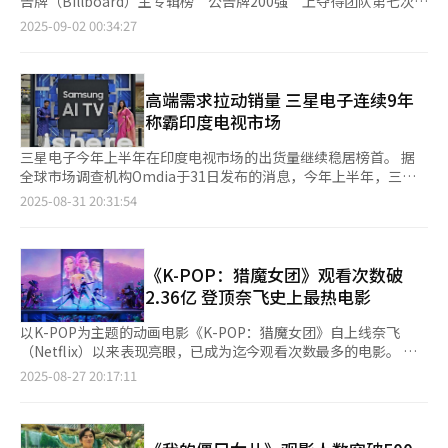
告牌（Billboard）主专辑榜“公告牌200强”上夺得团队第七次冠
新增产量8.3亿包。 三养食品旗下海外法人同样保持强劲势头。三
本次演唱会提前公开了将于9月5日发行的第六张迷你专辑《Rich
军，刷新K-POP组合历史纪录。 公告牌当地时间31日发布榜单预
2025-09-02 00:34:27
养食品中国法人通过本土化战略积极拓展销售渠道，第二季度销售
Man》主打曲《Rich Man》。 业界分析认为，aespa的独特概
告称，《KARMA》击败奈飞（Netflix）动画电影《K-POP：猎魔
额实现同比增长30%，达6.5亿元人民币。公司计划自2027年起在
念、成员努力以及MY（粉丝名称）的支持是持续成功的关键。 据
女团》原声带专辑，首次登顶榜单。自2022年凭《ODDINARY》
中国建厂，实现生产与消费的本土化布局。此外，美国法人同期销
悉，此次演唱会连续三天在KSPO DOME举行，现场观众共计3万
起，Stray Kids连续以《MAXIDENT》《ATE》《合（HOP）》等
售额同比增长32%，达9400万美元。该法人正考虑在下半年适度
人。aespa以此为起点，将开启15场单场规模超过1万人次的世界
7张专辑夺冠，超过此前六次登顶的防弹少年团（BTS），成为公
高端需求拉动销量 三星电子连续9年
上调售价，以应对美国关税政策的影响。 Kiwoom证券分析师朴
巡演。
告牌专辑榜上登顶次数最多的K-POP组合。公告牌指出，这是自
称霸印度电视市场
相俊（音）表示：“尽管面临关税压力和固定成本上升的挑战，但
《ODDINARY》首次进入榜单以来的历史首例，最新专辑继续刷新
凭借密阳第二工厂产能的提升和价格调整措施，三养食品下半年业
纪录。 “公告牌200强”榜单综合实体专辑销量、流媒体播放折算
三星电子今年上半年在印度电视市场的出货量继续稳居榜首。 据
绩仍将保持稳健增长。”
销量（SEA）及数字音频下载折算销量（TEA）等数据，按照专辑
全球市场调查机构Omdia于31日发布的消息，今年上半年，三星
消费量进行排名。《KARMA》在统计周期内录得31.3万张专辑单
电子在印度电视市场的出货量占比达到23.8%，位列第一。自
2025-08-31 20:31:54
位，其中实体专辑销量29.6万张，为团队历史最高，本周亦夺
2017年首次登顶以来，三星已连续九年稳居首位。紧随其后的是
得“Top Album Sales”榜首；SEA为1.6万张，TEA为1000张。
LG电子，市场份额为16.5%，位列第二；中国小米以7.9%位列第
这张时隔2年2个月发布的正规专辑收录包括主打曲
三。值得注意的是，小米的市场份额自2020年的18%起呈逐年下
《CEREMONY》在内的11首作品，讲述成员在外界关注和内部挑
降趋势。 另据市场调查公司GfK按销量统计，LG电子今年上半年
《K-POP：猎魔女团》观看次数破
战中，坚持自我道路、不断成长的故事。成员徐彰彬在记者会上表
市场份额达到27.5%，较去年同期的25.8%进一步提升，稳居市场
2.36亿 登顶奈飞史上最热电影
示：“回想初期，我们也曾质疑音乐方向是否正确，多亏成员和粉
领先地位。业内人士指出，印度庞大的市场规模和高端电视需求的
丝‘STAY’的信任，才能克服逆境，迎来如梦时刻。” Stray
持续增长，为韩国企业提供了广阔的发展空间。 在产品方面，三
以K-POP为主题的动画电影《K-POP：猎魔女团》自上线奈飞
Kids以嘻哈为基调、旋律充满力量感的作品在K-POP粉丝群体中被
星电子自2021年起推出搭载Mini LED的Neo QLED 8K、2025年版
（Netflix）以来表现亮眼，已成为迄今观看次数最多的电影。 据
称为“麻辣迷曲”。通过海外巡演及音乐节舞台，他们持续扩大海
配备防眩光技术的Neo QLED以及OLED高端电视，在印度市场反
奈飞内容平台Tudum27日公布的数据，《K-POP：猎魔女团》累
2025-08-27 20:17:11
外粉丝群。本张专辑在英国官方专辑榜“Top 100”排名第22位，
响良好。通过本地化定制的营销活动和服务，三星进一步巩固了大
计观看次数达到2.36亿次，在电影领域登顶历史榜首。此前，由道
显示处粉丝基础扩展势头明显。 专家分析指出，Stray Kids凭
尺寸及高端电视市场的领先优势。 此外，三星电子旗下免费流媒
恩·强森和瑞安·雷诺兹主演的动作惊悚片《红色通缉令》（累计
借“硬核音乐”在公告牌榜单取得亮眼成绩，但若要进一步突破，
体电视（FAST）服务Samsung TV Plus在印度提供100多个本地
2.309亿次）长期保持第一，但本片已实现反超。 即便将剧集作品
还需推出具有更广泛吸引力的热门单曲。流行乐评论家郑珉宰认
频道，内容涵盖新闻、电影、音乐和电视剧，并支持14种语言播
纳入统计，《K-POP：猎魔女团》仍位列历史第三，紧随《鱿鱼游