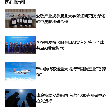
热门新闻
视角在展现情感与心理深度方面的独特力量。 本届电影节的短片
支持项目“Film X Gender”同样体现了这种价值。该项目为年轻
女性导演提供创作空间，让更多个人经验、情感体验与社会观察得
爱敬产业携手复旦大学张江研究院 深化
以在银幕上呈现。笔者认为，这类制度性支持不仅有助于女性电影
韩中皮肤科研合作
人的成长和表达，也在推动韩国影视产业向多元化、包容性方向发
展，让更多鲜活声音被公众听见。 女性导演在叙事、情感表达以
及社会议题呈现上的敏锐与独到视角，正在悄然重塑韩国电影的创
作格局，也让观众得以看到更丰富、立体的生活面貌与社会现实。
电影节不仅展示了优秀作品，更凸显了女性导演在文化生产中的核
李在明发布《旧金山AI宣言》将与全球
心价值，这种力量推动影视创作向更深层次、多维度拓展，同时让
共启AI黄金时代
社会对女性创作者的贡献有了更清晰的认知。 总体来看，第27届
首尔国际女性电影节是一场汇聚女性声音、呈现女性视角与彰显女
性力量的盛会。随着此类活动的持续开展，女性导演的创作力量将
获得更广泛认可，她们独特的视角也将在影视创作乃至更广泛的社
韩中航线客运量大增成韩国航空业"香饽
会文化中产生深远影响。
饽"
热浪持续侵袭韩国 首尔4000处避暑中心
投入运行