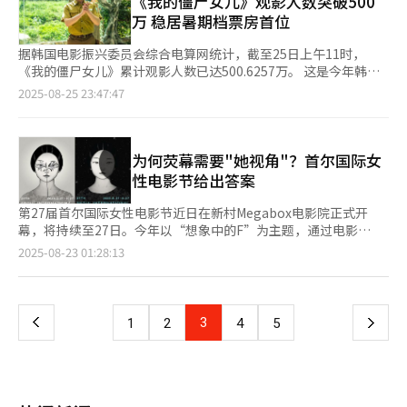
《我的僵尸女儿》观影人数突破500
为，成员亲自参与创作，将韩国元素融入音乐形成独特风格，但从
放，同时提供韩流及全球热门内容。针对印度高学历用户，自
戏》第一季（2.652亿次）和《星期三》第一季（2.521亿次）之
万 稳居暑期档票房首位
大众接受度来看，目前仍缺乏明确的国民级热门曲，未来仍有成长
2023年起，该平台还增设了教育内容。 LG电子同样以高端OLED
后。奈飞通常以作品上线后91天的累计观看次数来评选电影和剧集
空间。
电视为核心，持续拓展市场布局。旗下FAST服务LG频道以及自主
排名。 该片自6月20日上线，距离统计期结束仍有约三周时间，未
据韩国电影振兴委员会综合电算网统计，截至25日上午11时，
智能电视平台webOS的内容生态也在稳步扩展。自2023年9月进入
来有望进一步刷新纪录。上映第10周，影片热度依旧不减，重新登
《我的僵尸女儿》累计观影人数已达500.6257万。 这是今年韩国
印度市场以来，LG频道为多语言背景的印度观众提供英语、印地
上周榜首位，显示出稳健的全球人气。上周（18日至24日），影
国产电影中首部达到500万观影人次的作品，也是继去年《老手
2025-08-25 23:47:47
语、旁遮普语、博杰普尔语和泰米尔语等十种当地语言的内容。
片在英语及非英语电影榜单中均位列第一，并在美国、加拿大、英
2》之后，时隔约11个月再次实现500万人次的纪录。值得一提的
业内人士分析指出：“印度市场对高端及大尺寸电视的需求正在快
国、挪威等32个国家夺得榜首。 值得关注的是，23日至24日，美
是，《我的僵尸女儿》刷新了今年夏季票房最快突破纪录，用时短
速增长，拥有多台电视的家庭比例也在提升。未来，企业将持续推
国举行了观众可同步合唱的特别跟唱上映活动，使影片登上北美地
于2023年夏季票房冠军《走私》的36天，同时也超过了2024年夏
出更贴近印度消费者需求的新品，以进一步巩固市场地位。”
区周末票房榜首。与此同时，奈飞还单独上线了可在家体验的跟唱
季票房冠军《飞行员》最终471.8036万的观影成绩。 影片不仅创
为何荧幕需要"她视角"？首尔国际女
版本。 《K-POP：猎魔女团》讲述K-POP偶像组合Huntrix消灭恶
下韩国电影今年最高预售纪录，还刷新了韩国喜剧电影开画纪录。
性电影节给出答案
灵、用歌声守护世界的故事，被评价为生动有趣地展现韩国文化特
更为引人注目的是，它击败了好莱坞大片《F1：狂飙飞车》和《碟
色，也进一步彰显了K-POP与韩国本土文化在国际上的影响力。
中谍8：最终清算》后，登上今年票房榜首，并创下连续23天蝉联
第27届首尔国际女性电影节近日在新村Megabox电影院正式开
票房冠军的纪录。 为纪念观影人数突破500万，主演曹政奭、李姃
幕，将持续至27日。今年以“想象中的F”为主题，通过电影
垠、曹汝贞、尹敬淏以及导演毕感成公开了亲笔留言认证照，通过
（Film）、节日（Festival）、女性（Female）、友谊
页
2025-08-23 01:28:13
别具一格的留言向观众表达感谢。毕感成表示：“这一切宛如奇
（Fellowship）等多重含义，彰显女性电影人的独特视角与创造
迹，我始终相信电影的真正完成者是观众。衷心感谢500万走进影
力。作为韩国唯一专注女性视角的国际电影节，它不仅为作品提供
一
院的观众，是你们成就了《我的僵尸女儿》。” 目前，《我的僵
展示舞台，更集中呈现了女性导演在创作中的独到力量与思想深
尸女儿》仍在全国热映，凭借持续高涨的口碑和票房热度，呈现出
度。 开幕影片《阳光》讲述了一名女性体操运动员在追逐奥运梦
上
3
下
1
2
4
5
稳健的长期票房走势。
想的过程中，如何面对现实挑战与心理波折的故事。这类叙事在传
统男性主导的体育题材中较为少见。女性导演在处理人物心理、社
一
会现实与情感细节时尤为细腻敏感，同时赋予作品更广阔的生活与
社会观察，也促使观众对现实与人生进行反思。笔者在观影过程
页
中，尤其被主人公在逆境中坚持梦想的细腻描写所打动，深感女性