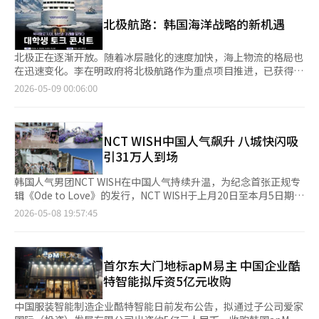
强，推动了金价的上涨。 XS.com的业务开发总监西蒙-彼得·马萨
1996年成立以来持续推进的本地化战略和产品竞争力，在中国药
进程序只需补充即可”。 当天，吴世勋在首尔数字同行广场恩平
布尼分析称：“只要金价维持在每盎司4680美元（约687万元人民
品市场波动中保持稳定增长的结果。 基于这一业绩，韩美制药的
北极航路：韩国海洋战略的新机遇
中心发布照顾承诺后与记者会面时表示：“感谢的花园几乎完
币）以上，涨势将持续。”他表示：“这一价格区间作为即时支撑
财务贡献也在扩大。韩美制药持有北京韩美73.68%的股份，去年
成”，并指出“首尔市一再强调，光华门广场是国家象征空间，在
位，最近的突破刺激了自动交易程序的买入和机构资金的流入。”
获得约90亿韩元的股息收入。自2009年以来，累计股息金额约为
国家象征空间安装象征性雕塑是理所当然的”。※ 本报道经人工
马萨布尼认为，如果上涨动力持续，金价再次测试心理阻力位
北极正在逐渐开放。随着冰层融化的速度加快，海上物流的格局也
1380亿韩元。2026年的股息总额为385亿韩元，其中约284亿韩元
智能（AI）系统翻译与编辑。
4800美元的可能性将增大。金现货价格在盘中一度上涨至4725.32
在迅速变化。李在明政府将北极航路作为重点项目推进，已获得制
归属于韩美制药。 北京韩美的稳定现金流为韩美制药的研发
美元（约694万元人民币），涨幅扩大至1.0%。 DHF资本的首席
度性基础，重新引起关注。随着国务总理直属北极航路委员会的成
2026-05-09 00:06:00
（R&D）投资和全球业务扩展提供了资金支持，增强了集团整体的
执行官巴斯·科伊吉表示：“投资者将通过美国就业数据寻找经济
立、相关特别法的通过、专业人才的培养和财政支持体系的建立，
财务健康。 公司积极应对中国政府的集中采购（VBP）政策等监管
和美联储货币政策方向的线索。”※ 本报道经人工智能（AI）系统
北极航路正逐渐从简单的政策口号转变为国家战略项目。 北极航
环境变化。依托覆盖约9000家医院和20万名医疗人员的销售网
翻译与编辑。
路的核心在于距离。现有的亚洲-欧洲航路经过苏伊士运河，约为2
络，提高了市场应对能力，同时通过生产工艺优化和生产基地扩展
万公里，而通过北极的北极海航路可以将距离缩短30%至40%。
NCT WISH中国人气飙升 八城快闪吸
增强了成本竞争力。 在产品组合方面，北京韩美以便秘药“利
运输时间的缩短直接导致成本的降低，这是全球物流竞争力的关键
引31万人到场
通”、止咳药“依安平”、化痰药“依坦晶”等现有主力产品为基
因素。航运最终是一个“时间产业”，一天的减少将改变竞争力。
础，保持稳定销售，同时在高血压、糖尿病等慢性病领域扩展产品
这一变化不仅仅是物流成本的问题。北极航路是一个涉及能源、资
韩国人气男团NCT WISH在中国人气持续升温，为纪念首张正规专
线，推动增长动力多元化。 北京韩美相关人士表示：“基于本地
源、军事和环境的复杂战略空间。俄罗斯将北极航路置于国家战略
辑《Ode to Love》的发行，NCT WISH于上月20日至本月5日期间
化战略，继续保持稳定增长，为集团的全球竞争力提升做出贡
的核心，而中国也积极参与，提出“冰上丝绸之路”。美国和欧洲
携手QQ音乐，在中国8座城市成功举行快闪活动。 此次快闪活动
献。” ◆西珍第一季度营业利润增长58%，HPV和GI领域业绩改
2026-05-08 19:57:45
也在扩大对北极地区治理的影响力。北极不再是边缘地区，而是新
在北京、上海、深圳、南京、重庆、青岛、珠海、温州等地核心商
善 西珍凭借非呼吸类产品的增长，实现了第一季度销售和盈利双
的地缘政治中心。 在这样的趋势下，韩国的选择非常明确。如果
圈举行，活动现场不仅设置专辑主题展示区、互动体验区以及打卡
双提升。 西珍于8日宣布，2026年第一季度合并营业收入为1291
不参与，就会被排除在外。北极航路不是一个“准备好就能进入的
空间，还推出丰富的粉丝互动内容，累计吸引约31万人次到场，再
亿韩元，营业利润为236亿韩元。销售额同比增长11.3%，营业利
市场”，而是一个从现在开始准备，否则将永远错失的市场。这次
次证明了NCT WISH在中国的人气与影响力。 《Ode to Love》此
首尔东大门地标apM易主 中国企业酷
润增长58.6%，延续了上季度的盈利改善趋势。 推动增长的是非呼
特别法的通过正是这一点的体现。它为政策推进提供了法律依据，
前已在中国市场取得亮眼成绩，不仅登上QQ音乐韩国MV周榜冠
吸类综合产品线。该部门的销售额同比增长32.6%，消化道
特智能拟斥资5亿元收购
并整合了分散在各部门的职能，意味着我们已经站在了起跑线上。
军，还拿下QQ音乐“白金认证”（销售额突破人民币100万元），
（GI）、人乳头瘤病毒（HPV）、性传播感染（STI）产品线均增
特别是国务总理直属委员会的成立具有象征意义。北极航路不是海
并同时夺得腾讯音乐旗下五大音源平台综合K-POP周榜冠军，展现
长超过30%。 特别是HPV产品线的主要招标中标和筛查市场的扩
中国服装智能制造企业酷特智能日前发布公告，拟通过子公司爱家
洋水产部单独可以推进的项目。外交、国防、产业、环境和科技必
出强大的市场号召力。 随着此次中国大型快闪活动圆满落幕，业