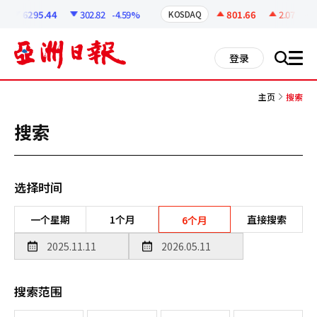
코
인
6295.44
302.82
-4.59%
801.66
2.07
+0.2
KOSDAQ
정
보
all
登录
搜
men
索
主页
搜索
搜索
选择时间
一个星期
1个月
直接搜索
6个月
搜索范围