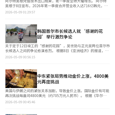
阿尔特奥根凭借技术出口成果，第一季度业绩大幅增长。 阿尔特
奥根于8日宣布，2026年第一季度合并营业收入达716亿韩元，营
业利润393亿韩元（营业利润率54.9%），净利润713亿韩元。 此
2026-05-09 01:29:57
次业绩的显著提升主要得益于基于自家透明质酸酶平台“海博
酶”的新技术出口合同。公司在1月与特萨罗签署了2.85亿美元的
合同，用于免疫抗癌药物“吉姆帕瑞”的皮下注射（SC）剂型开
发，随后在3月与生物基因公司签署了总额为5.79亿美元的追加合
韩国首尔市长候选人就‘感谢的花
同。 海博酶是将静脉注射（IV）药物转化为皮下注射（SC）的平
园’举行激烈争论
台，能够缩短给药时间，提高患者便利性。这一平台也可用于全球
制药公司的主要产品生命周期延长策略。 特别是，应用ALT-B4的
关于定于12日竣工的“感谢的花园”，吴世勋与正元吴两位首尔市
默沙东免疫抗癌药物“基特鲁达”SC剂型的推出，证明了技术竞
长候选人之间的争论愈演愈烈。 根据8日《亚洲经济》的报道，国
争力。由此，全球制药公司对剂型转换的需求不断扩大，阿尔特奥
民力量的首尔市长候选人吴世勋计划参加12日的“感谢的花园”竣
2026-05-09 00:56:15
根的技术关注度也在上升。 阿尔特奥根建立了基于积累的物质转
工仪式。正元吴民主党首尔市长候选人阵营则通过所属议员的接力
移协议（MTA）经验和临床、制造数据的候选物质与ALT-B4的快
一人示威，呼吁暂停竣工仪式。 正元吴阵营在前一天由高敏贞、
速适配验证体系。这一体系加快了与全球制药公司的谈判进程。
尹建永议员发起示威，8日则由蔡贤日议员继续进行。9日将由李海
此外，基特鲁达SC在美国获得了J-code，预计将减轻处方和保险
植议员，10日由金南根、朴周敏议员，竣工前一天的11日则由朴
中东紧张局势推动金价上涨，4800美
索赔的负担，加快转换速度。公司预计，相关里程碑收益将从下半
敏圭、李珠熙议员接力示威。 前一天，正元吴阵营的“吴世勋十
元再度挑战
年开始正式反映。 阿尔特奥根首席执行官全泰妍表示：“海博酶
年审判总部”在首尔钟路区光华门广场召开记者会，呼吁“特权疑
平台的全球需求正在扩大，我们将通过进一步的技术出口和商业
云、血税浪费、程序被忽视交织的草率行政”，强调“应优先进行
美国与伊朗之间的紧张关系加剧，导致金价上涨。国际金价有可能
化，增强版税和供应收入基础。” ◆北京韩美首次年销售突破
审计而非竣工”。 正元吴方面认为，“感谢的花园”是在升旗台
再次挑战每盎司4800美元（约705万元人民币）。 根据《华尔街
4000亿，韩美制药成为现金创造源 韩美制药的中国子公司北京韩
安装计划搁置后转变为草率项目。该项目在推进过程中未进行地方
日报》（WSJ）8日报道，金现货价格在亚洲市场开盘初期上涨
2026-05-09 00:45:46
美制药有限公司自成立以来首次年销售突破4000亿韩元，成为集
财政投资审查的新程序，且在条件性批准时未完成经济性分析的补
0.4%，达到每盎司4697.55美元（约690万元人民币）。 WSJ指
团内的核心收益来源。 8日，北京韩美宣布，2025年销售额为
充。 吴世勋计划在竣工仪式上进行回应。吴世勋阵营的相关人士
出，由于美国与伊朗的紧张局势加剧，投资者对安全资产的偏好增
4024亿韩元，营业利润为777亿韩元。这一成绩被认为是基于自
表示：“随着选举临近，恶意抓住把柄”，并指出“感谢的花园推