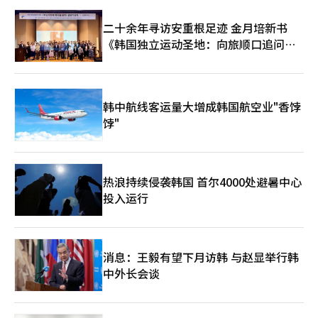
有市场竞争力的新作，并在全球市场上确保可持续的增长动
力。”※ 本报道经人工智能（AI）系统翻译与编辑。
二十余年寻访安重根足迹 金月培新书
《韩国独立运动圣地：向旅顺口追问历
史》出版
韩中航线客运量大增成韩国航空业"香饽
饽"
热浪持续侵袭韩国 首尔4000处避暑中心
投入运行
消息：王毅有望下月访韩 与赵显举行韩
中外长会谈