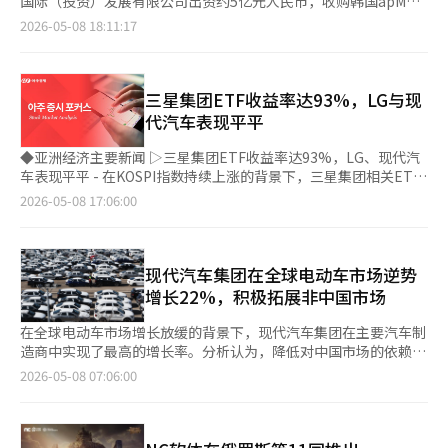
大推动了增长。随着对PCR基础诊断的需求增加，GI和STI产品线
国际（投资）发展有限公司出资约5亿元人民币，收购韩国apM集
须同时运作。这就是需要跨部门控制塔的原因。如果不能同时确保
界普遍认为，NCT WISH在中国的本地影响力正持续扩大，未来有
也保持了稳定的增长。呼吸类产品线因季节性因素等波动，但对整
团主要运营公司控股权。 酷特智能位于山东省青岛市，成立于
2026-05-08 18:11:17
政策的一致性和速度，就必然会在全球竞争中落后。 然而，北极
望进一步打开亚洲市场。 NCT WISH近期在韩国本土活动同样表现
体销售增长影响不大。 盈利改善被分析为成本结构优化和费用管
2007年，近年来持续加码研发打造出大规模C2M个性化智能定制
航路的机会与风险并存。最大的变量是自然环境。北极海仍然面临
亮眼。组合不仅登顶韩国Circle Chart排行榜4月零售专辑榜冠
理加强的结果。销售成本率降低，销售费用和研发费用有效运作，
模式，流水线上所有产品均为客户已下单付款的订单，实现零库存
不可预测的气象条件和海冰状况。在航路尚未稳定的情况下，盲目
军，还将陆续出演韩国三大电视台音乐节目《音乐银行》《Show!
导致营业利润增加。 按地区划分，欧洲占整体销售的约65%，保
生产。2020年在深交所上市，成为中国C2M服装智能定制第一
进军可能导致成本增加。虽然海冰融化速度加快，但这也意味着环
音乐中心》以及《人气歌谣》，带来主打歌《Ode to Love》的舞
持核心市场地位。其次是亚洲（13.9%）、美洲（13.3%）和韩国
股。2024年，酷特智能与华为达成战略合作，升级推出酷特AGI，
三星集团ETF收益率达93%，LG与现
境风险的增加。 政治变量同样不可忽视。目前，北极航路的很大
台表演。
（7.4%），销售分布均衡。 西珍还在基于数据和自动化的诊断业
从制造企业转型为科技企业。 首尔东大门是亚洲最大服装批发商
代汽车表现平平
一部分沿着俄罗斯海岸形成。在国际制裁和地缘政治冲突持续的情
务升级方面发力。利用PCR检测数据推出的实时分析平
圈之一，酷特智能此次收购apM集团旗下的三栋购物商场，入驻超
况下，确保稳定的航路并不容易。北极航路不仅仅是物流问题，还
台“STAgora™”及全流程自动化系统“CURECA™”在全球学术
过1100家独立服装设计师品牌，汇聚韩国最前沿时尚设计资源。
◆亚洲经济主要新闻 ▷三星集团ETF收益率达93%，LG、现代汽
与外交战略息息相关。如果对特定国家的依赖度过高，可能会承担
会议上发布，展示了下一代诊断战略。 西珍财务总监金正勇表
但当地制造业存在产能有限、定制化能力不足的短板。尤其近年
车表现平平 - 在KOSPI指数持续上涨的背景下，三星集团相关ETF
新的风险。 经济性也需要冷静评估。距离缩短并不一定直接导致
示：“非呼吸类产品线的增长正在扩大销售基础，我们将通过成本
来，由于来韩游客消费趋势的变化，叠加消费低迷等原因，东大门
自年初以来收益率超过93%，引领ETF市场。 - “TIGER三星集
2026-05-08 17:06:00
成本降低。保险费、破冰船费用、港口基础设施不足等额外成本因
效率和数据驱动的战略，增强中长期竞争力。”※ 本报道经人工
商圈人气有所下滑。 酷特智能董事长张蕴蓝表示，此次收购将实
团”（93.64%）和“KODEX三星集团”（86.15%）等ETF的表
素依然存在。目前，经济性仅在特定时间和特定货物上得到保障。
智能（AI）系统翻译与编辑。
现中国智造与韩国设计的深度融合，以东大门为AGI技术出海的基
现远超KOSPI的77.73%，主要受益于三星电子的强劲表现。 - 相
因此，需要采取选择性和阶段性的进入策略，而不是全面扩展。
地，对接当地设计师品牌，提供小单快反、个性化定制服务，共建
比之下，LG、现代汽车、POSCO和韩华等其他主要集团的ETF收
尽管如此，方向是明确的。北极航路在长期内有可能改变全球航运
全球供应链体系。 酷特智能海外业务稳步增长，2025年上半年境
益率仅在43%至62%之间，未能跟上KOSPI的涨幅。 - 资金流向也
现代汽车集团在全球电动车市场逆势
结构。问题不在于“是否去”，而在于“如何去”。韩国已经具备
外定制业务收入达1.61亿元，同比增长4.93%。 业内人士分析认
出现分歧，“TIGER现代汽车集团+”吸引了5741亿韩元资金流
增长22%，积极拓展非中国市场
世界级的造船和航运能力。重新设计以适应北极环境将是关键任
为，此次并购不仅是中国制造能力的输出，更代表着中国在智能制
入，而收益率较高的“KODEX三星集团”则因获利了结流出721亿
务。 专业人才的培养政策也至关重要。北极航路需要与现有航运
造技术、商业模式以及产业生态方面的系统性“出海”，或将为全
韩元。 - 证券界警告，ETF市场的扩张可能加大股市波动，需警惕
在全球电动车市场增长放缓的背景下，现代汽车集团在主要汽车制
完全不同的技术和运营方式。冰海航行技术、极地气象分析、特殊
球时尚产业链带来新的变革方向。
当前高位的过热和技术性调整风险。 ◆主要报告 ▷中东局势仍需
造商中实现了最高的增长率。分析认为，降低对中国市场的依赖，
船舶设计等新能力是必需的。如果人力资源没有准备好，产业也无
关注，油价反弹导致股市调整 - 美国股市开盘初创下历史新高，但
扩大在欧洲和非中国亚洲地区的销售策略为业绩保驾护航。 根据
法跟上。从长远来看，必须同时进行人力投资和技术开发。 另一
2026-05-08 07:06:00
因伊朗油价暴涨而转跌，道琼斯指数下跌0.63%，标准普尔500指
市场调研机构SNE研究的数据，今年第一季度全球电动车（包括插
个值得关注的方面是相关产业。北极航路不仅仅是运输路线，还将
数下跌0.38%，纳斯达克下跌0.13%。 - 半导体股因获利了结和
电式混合动力车）交付量为411万4000辆，同比下降2.0%。 同一
形成新的产业生态系统。港口、物流、造船、能源、保险和金融等
ARM业绩影响表现疲软，费城半导体指数下跌2.7%，英特尔、美
时期，现代汽车集团销售17万辆，同比增长21.7%，成为全球汽车
行业都将相互连接。这次法案中明确提到的财政和金融支持也是考
光、博通等股价均下跌约3%。 - 国际油价因美伊停战预期一度下
制造商中增长率最高的。市场份额从去年第一季度的3.3%上升至