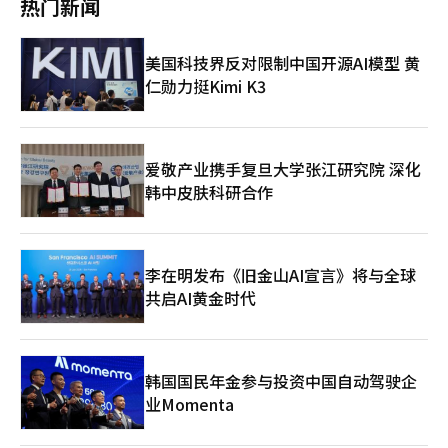
热门新闻
苏、欧洲需求的持续性、非中国亚洲市场的扩展以及应对贸易环境
过程中收集的用户反馈将用于提升本地化质量、声音优化和用户界
元，占总收入的79%。各地区收入比例为北美41%、韩国21%、
变化的能力。”※ 本报道经人工智能（AI）系统翻译与编辑。
面(UI)可视性。 TL的长期成功将影响其未来的全球表现。初期成
欧洲13%、东南亚12%、日本7%及其他6%。网石保持着降低特
功后，用户留存和内容更新的竞争力被视为MMORPG市场的核心
定地区依赖度的全球组合。 网石计划在第二季度开始全面推出新
美国科技界反对限制中国开源AI模型 黄
任务，因此NC能否通过直播服务运营能力成功稳定用户群将是关
作。5月将在亚洲地区推出《权力的游戏：王座之路》，6月将发布
仁勋力挺Kimi K3
键。 第一火花游戏公司代表崔文英表示：“在全球众多用户中推
备受期待的《SOL: enchant》。下半年将陆续推出《我独自升
出TL至新国家是一个重要的里程碑，我们将基于测试中确认的当
级：KARMA》、《香格里拉前线：七强种》、《项目章鱼》、
地用户期待和反馈，提供最佳的游戏环境。”※ 本报道经人工智
《恶魔之魂》和《项目易斯》等五款新作。 此次业绩的关键在于
能（AI）系统翻译与编辑。
第二季度新作的表现。第一季度的业绩主要依靠现有作品和部分新
作的支撑，但下半年多款新作的表现将对外形增长和盈利改善产生
爱敬产业携手复旦大学张江研究院 深化
重大影响。尤其是基于全球IP的作品和自主开发的新作能否扩大海
韩中皮肤科研合作
外收入比例，将是关键。 从整个游戏行业来看，大型游戏公司的
业绩恢复与新作发布周期和持续热度密切相关。网石的海外收入基
础稳定，但考虑到市场营销和开发成本的压力，新作的初期表现和
长期热度需共同支撑。由于发布阵容庞大，日程管理和地区热度策
李在明发布《旧金山AI宣言》将与全球
略也将变得尤为重要。 如果第二季度的新阵容表现如预期，网石
共启AI黄金时代
将能迅速弥补第一季度的业绩下降。反之，如果各发布作品的热度
差异较大，盈利改善的速度可能会受到限制。网石能否将多元化的
全球收入结构与新作的表现相结合，将是今年业绩走势的关键变
量。 金炳圭表示：“第一季度主要新作集中在季度末发布，导致
收入贡献有限，但与去年同期相比，收入和营业利润均实现增长，
韩国国民年金参与投资中国自动驾驶企
业务基础体力稳定。”他期待“第二季度新作收入将全面反映，外
业Momenta
形增长和盈利改善将同步出现。” 他还表示：“今年是多种类型
和全球IP基础新作陆续发布的重要时期，我们将专注于稳定推出具