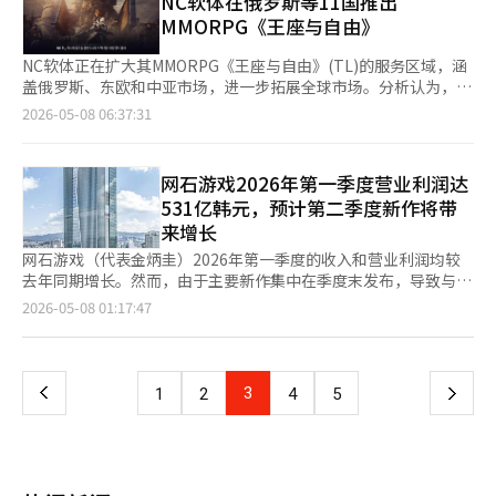
NC软体在俄罗斯等11国推出
虑到这种扩展性的措施。航路的开辟只是开始，真正的竞争将在周
跌，但在提及伊朗可能封锁霍尔木兹海峡后迅速反弹，WTI油价升
4.1%，排名保持第六。 尽管全球电动车市场整体放缓，现代汽车
边产业中展开。 公共航路的改编同样是出于同样的考虑。国家补
MMORPG《王座与自由》
至97.8美元，布伦特油价升至103.6美元。 - 美国就业数据显示，
集团在中国以外地区的销售增长显著，尤其是欧洲和非中国亚洲市
偿航运亏损，公共机构负责运营的结构是形成初期市场的不可避免
新申请失业救济人数低于市场预期，显示经济稳健，单位劳动成本
场的表现突出，反映了现代汽车和起亚的区域销售策略。 各地区
选择。北极航路在初期也难以仅靠市场逻辑来推进。一定时期内，
NC软体正在扩大其MMORPG《王座与自由》(TL)的服务区域，涵
增速放缓，缓解了对工资引发的通胀担忧。 - 油价反弹和经济数据
市场表现差异明显。中国第一季度销售208万8000辆，仍为最大市
公共角色是必要的。然而，从长远来看，必须转向以民间为主的自
盖俄罗斯、东欧和中亚市场，进一步拓展全球市场。分析认为，此
向好推动美国国债收益率上升，中东地缘政治风险和科技企业裁员
场，但同比下降18.2%，在全球市场中的份额从60.8%降至
生结构。 最终，北极航路战略的核心在于平衡。必须同时考虑速
举是为了在北美和欧洲市场之后，进入对MMORPG需求较高的新
2026-05-08 06:37:31
扩大则抑制了投资者情绪。 ◆收盘后（7日）主要公告
50.8%。 北美市场同样遭遇大幅下滑，销售29万7000辆，同比下
度与谨慎、机会与风险、公共与民间的角色。如果偏向一方，政策
兴市场，快速建立全球用户基础。 NC于7日宣布，将于19日在东
▷InBody，第一季度营业利润130亿韩元，同比上升86% ▷DA科
降28.2%，为主要市场中降幅最大，受高利率、电动车需求减弱及
失败的可能性将大大增加。过于激进的先行策略会带来成本负担，
欧的格鲁吉亚、摩尔多瓦、白俄罗斯、亚美尼亚、阿塞拜疆等5
技，正찬洙成为最大股东 ▷XQURE，行使5亿韩元规模的可转换权
政策不确定性等多重因素影响。 相对而言，欧洲市场出现恢复迹
而过于谨慎则会错失机会。 现在是起步阶段。制度已经建立，方
国，以及中亚的哈萨克斯坦、乌兹别克斯坦、吉尔吉斯斯坦、塔吉
网石游戏2026年第一季度营业利润达
▷Appton，8日解除股票交易暂停 ▷巴伦森，12日解除股票交易
象，销售115万辆，同比增长26.7%，市场份额从21.6%扩大至
向已经确定。现在重要的是执行。不能仅停留在口号上，而是要转
克斯坦、土库曼斯坦等5国和俄罗斯正式推出TL。 NC与当地发行
暂停 ▷Cafe24，第一季度营业利润62亿韩元，同比上升4.6% ▷
531亿韩元，预计第二季度新作将带
28.0%。 非中国亚洲市场销售41万2000辆，同比增长67.9%，表
化为数据、计划和成果。北极航路是一个短期内难以取得成果的领
商阿斯特拉姆娱乐合作，后者在俄罗斯和东欧地区有服务韩国
哈林，第一季度营业利润1116.6亿韩元，同比上升67.82% ◆基金
来增长
现强劲。其他地区销售也达到16万7000辆，增长110.2%。 全球主
域。然而，如果不准备，就永远无法抓住机会。 海洋是韩国经济
MMORPG的经验。 此次区域扩展是TL全球服务扩展战略的一部
动态（截至6日，不包括ETF） ▷国内股票型：-1670亿韩元 ▷海
要汽车制造商的电动车销售情况各有不同。中国比亚迪以58万
的基础。作为一个以出口为中心的国家，物流竞争力就是国家竞争
分。TL是NC在摆脱以《天堂》系列为中心的结构后，旨在全球市
网石游戏（代表金炳圭）2026年第一季度的收入和营业利润均较
外股票型：-235亿韩元 ◆今日（8日）主要日程 ▷韩国：经常账户
4000辆保持第一，但同比下降27.8%，市场份额从19.3%降至
力。北极航路有可能成为这一竞争力的新支柱。变化已经开始，剩
场推出的核心MMORPG。该游戏支持主机和PC平台，具备大规模
去年同期增长。然而，由于主要新作集中在季度末发布，导致与上
（3月） ▷德国：进出口动态（3月）、工业生产（3月） ▷英国：
14.2%。分析认为，这反映了中国市场竞争加剧和整体放缓的影
下的不是选择，而是准备的程度。※ 本报道经人工智能（AI）系统
战斗内容，并反映全球用户偏好的游戏结构，推动海外市场扩展。
一季度相比业绩下降。 网石于7日公布，2026年第一季度合并收入
页
2026-05-08 01:17:47
房价指数（4月） ▷美国：就业报告（4月）、消费者信心指数（5
响。 第二名吉利销售41万7000辆，同比下降8.2%；上汽集团下降
翻译与编辑。
NC在2023年12月已在韩国和台湾等亚洲地区推出TL，并于去年
为6517亿韩元，营业利润为531亿韩元，净利润为2109亿韩元。
月）※ 本报道经人工智能（AI）系统翻译与编辑。
8.8%，长安汽车下降9.1%。 相比之下，特斯拉继续增长，第一季
10月开始向北美、中南美、欧洲、大洋洲和日本等地扩展服务区
收入较去年同期增长4.5%，但较上一季度下降18.3%。营业利润
一
度销售35万2000辆，同比增长4.5%，市场份额从8.0%上升至
域。全球发布后，TL在Steam上创下33万的最高同时在线人数，
同比增长6.8%，但环比下降52.1%。 息税折旧摊销前利润
8.6%。大众汽车也增长2.3%，销售30万6000辆。 在欧洲汽车制
并跻身全球销售排行榜前列。 俄罗斯、东欧和中亚地区传统上是
（EBITDA）为839亿韩元，同比增加2.8%，环比下降43.7%。净
上
3
下
1
2
4
5
造商中，宝马和斯特兰蒂斯的销售也出现下降，宝马销售12万
PC在线游戏和MMORPG用户群体较为庞大的市场。过去，国内游
利润因资产出售收益的影响，同比大幅增长163%，并实现环比扭
7000辆，下降11.0%；斯特兰蒂斯销售12万2000辆，下降1.6%。
戏公司在当地的MMORPG也取得过成功，因此NC希望借助TL吸引
亏为盈。 第一季度的业绩主要受限于新作的影响。虽然《石器时
一
前十名以外的其他厂商销售150万6000辆，同比增长12.5%，市场
新用户。 在正式发布前，NC还对当地用户反应进行了检查。自上
代养成》和《七大罪：Origin》等新作的发布使得收入和利润同比
份额从31.9%扩大至36.6%。这表明中小型新兴企业的市场份额正
月21日至28日，进行了为期8天的封闭测试(CBT)，重点检查了大
改善，但由于主要新作在季度末发布，相关收益的反映推迟至第二
在增加。 SNE研究表示：“未来市场的关键变量将是中国市场的复
页
规模用户同时参与的攻城战内容的服务器稳定性和技术指标。测试
季度。 海外收入仍占据高比例，第一季度海外收入为5122亿韩