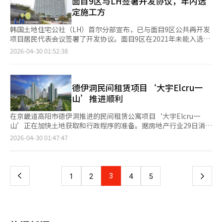
面目9区与LH签署开发协议，年内选
力。在掌握海上保险、金融支付网络和全球航运秩序的结构中，封
即竞争力”的理念，持续举办企业与机构参与的伦理经营研讨会、
料成本上升，市场价格支撑了当前的售价水平。CBRE预计岘港公
将成为五线换乘站。 水西站综合换乘中心的开发将包括百货商
定施工方
锁可能带来自我伤害的后果。封锁时间越长，战略储备油的释放和
研究和实践活动。此次第23届CEO承诺仪式和竞赛再次确认了尹经
寓细分市场将继续保持每年10%至12%的增长率。城市中心、河
店、酒店和办公楼，预计成为江南地区的新商业中心。 供应日程
替代供应链的建立就越快，长期来看，该通道的战略价值可能会减
论坛作为AI时代伦理和ESG管理方向的合作平台，助力韩国企业提
岸和海岸地区土地的稀缺性，以及越南国际金融中心的设立和自由
从30日公告开始，依次为5月18日申请投标，5月19日开标，5月
韩国土地住宅公社（LH）首尔分部宣布，已与面目9区公共再开发
弱。 伊朗提出的“200美元”这一数字浓缩了这一困境。要提高价
升全球竞争力的角色。
贸易区的计划，都是推动因素。专家建议，为避免特定区域和价格
26日签订合同。详情可在公团网站或Onbid查询。 韩国铁路公团
项目居民代表会议签署了开发协议。面目9区在2021年未能入选首
格，必须阻止供应。然而，一旦阻止供应，国际社会会立即作出反
段的供应过剩，需要重新平衡细分市场。业内人士担心，局部供应
代理理事长李安浩表示：“水西站区域拥有优越的交通网络和丰富
批公共再开发候选地，但由于居民参与意愿高（同意率55%），于
应。结果，试图提高价格的举动反而消耗了谈判能力。古代丝绸之
2026-04-30 01:52:38
过剩可能会动摇购房者信心和市场信任。※ 本报道经人工智能
的开发潜力，希望此次供应能促进区域发展，为关注未来价值的实
2022年成为第二批候选地。此后，通过LH与地方政府的合作，项
路上，过高的通行税也促使了新路线的开辟。 陆上丝绸之路被海
（AI）系统翻译与编辑。
际需求者提供良机。”※ 本报道经人工智能（AI）系统翻译与编
目推进加快。去年12月，项目通过首尔市城市规划委员会审议，并
上丝绸之路取代的历史，葡萄牙开辟希望之角航线并打破中介贸易
辑。
在一个月内完成区域指定。今年1月，完成了开发商指定和居民代
秩序的事件，重复了同样的教训。当掌控道路者无法克制贪婪时，
表会议的行政程序。LH计划今年通过招标程序选定施工方，并在
德伊洞民间租赁项目‘大宇Elcru一
通道本身就会消失。 现在将目光转向当前，这一切逻辑已经在现
明年推进项目实施计划的批准。根据当前的规划方案，面目9区将
实中得到了检验。霍尔木兹海峡不再是历史的隐喻，而是实时动荡
山’推进顺利
变身为容积率275.2%、最高30层（135.5米）、总计1057户的大
的全球经济的心脏。2026年，目前该海峡不仅是紧张的空间，更
型社区。未来将根据“9.7政策”立法进展，积极调整容积率和缩
是实际控制、封锁与反封锁同时运作的战场。伊朗选择性地打开和
在京畿道高阳市德伊洞推进的民间租赁公寓项目‘大宇Elcru一
短项目周期，以提升项目效益。LH首尔分部负责人朴贤根表
关闭海峡，控制通行，而美国则通过阻止进入伊朗港口的船只进行
山’正在加快土地获取和行政程序的准备。据房地产行业29日消
示：“我们将利用LH丰富的公共再开发经验，确保面目9区项目顺
回应。 通航显著减少，一些船只选择返航或绕行，甚至出现了关
息，大宇Elcru一山目前正在同步进行土地获取和地区单位计划相
页
2026-04-30 01:47:47
利进行，并与居民代表会议紧密合作，尽快实现居民对住房供应和
闭信号进行所谓“影子航行”的情况。油价立即反应，短时间内急
关的行政程序。项目初期阶段，城市规划标准、人口分配、土地获
居住环境改善的期望。”※ 本报道经人工智能（AI）系统翻译与编
剧上涨，金融市场和海上保险市场也受到连锁影响。这不仅仅是封
取等是主要变量。尽管有些项目曾因程序问题面临延迟，但通过调
一
辑。
锁，而是围绕通道的“现代丝绸之路战争”。 伊朗的方式很明
整计划和行政协商，最终获得批准并供应的案例也不少。因此，专
确。并不完全切断道路，而是最大化不确定性。一部分船只被允许
家建议综合考虑行政程序、项目结构和土地获取情况。大宇Elcru
上
3
下
1
2
4
5
通行，另一部分则被阻挡。通过这种方式，伊朗同时控制价格和恐
一山以民间租赁方式推进。与一般的地区住宅合作项目不同，民间
惧。这就是“灰色地带门户控制战略”。然而，这一次展现出的场
租赁方式在项目结构和许可阶段对土地使用权的获取标准和后续程
一
景与过去截然不同。古代掌控道路者拥有绝对优势，但现在并非如
序有不同要求。土地获取率和行政程序的进展是判断项目稳定性的
此。美国并不直接关闭海峡，而是通过封锁伊朗港口的方式进行回
关键因素。项目方表示，目前已获取约91%的项目用地，这为项目
页
应。换句话说，如果伊朗掌握了“入口”，美国则控制了“出
推进奠定了基础。然而，最终的许可和供应时间表将取决于地区单