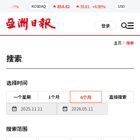
코
인
+0.65%
854.62
55.81
+6.99%
1,417
KOSDAQ
USD
정
보
all
登录
搜
men
索
主页
搜索
搜索
选择时间
一个星期
1个月
直接搜索
6个月
搜索范围