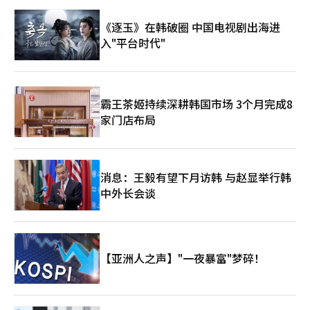
《逐玉》在韩破圈 中国电视剧出海进
入"平台时代"
霸王茶姬持续深耕韩国市场 3个月完成8
家门店布局
消息：王毅有望下月访韩 与赵显举行韩
中外长会谈
【亚洲人之声】"一夜暴富"梦碎！