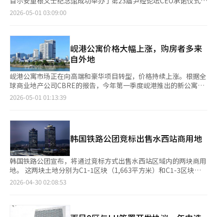
首尔安重根义士纪念馆成功举办了第23届尹经论坛CEO承诺仪式。
有者过于优惠。此前，李在明总统曾通过社交媒体对长期持有特别
须重新站在中心”的帝国意识。 古代波斯已经通过两种方式积累
此次承诺仪式以“AI与ESG的融合”为主题，吸引了100多位来自
2026-05-01 03:09:00
扣除的结构提出质疑。政治圈内关于税制改革的讨论也逐渐升温。
财富。一种是通行税。占据狭窄通道的势力向经过的商队征收费
民间企业、公共机构、政府及市民社会的主要人士参加。与会者就
无党派议员崔赫镇提出的所得税法修正案建议删除非居住者扣除，
用，拒绝支付则会被阻挡或掠夺。另一种是中介贸易。从产地获取
AI驱动的创新与ESG管理结合的可持续发展战略达成共识，并共同
并对持有3年以上、居住2年以上的单一住宅适用16%至80%的扣
物资，在要冲重新定价以获取利润。这两种方式不仅是简单的商业
表达了实践的决心。在数字化转型和环保管理的时代背景下，此次
除率。进步党议员尹宗吾提出的修正案则以废除长期持有特别扣除
手段，更是结构性权力的行使。决定谁可以通过、什么费用是合理
活动再次确认了利用AI技术提升伦理经营和ESG竞争力是韩国企业
岘港公寓价格大幅上涨，购房者多来
为核心。不过，目前提出的法案尚未与政府协商，实际推进的可能
的、什么是被允许的权力。今天的霍尔木兹海峡战略几乎完全再现
未来竞争力的关键因素。特别是在ESG管理从简单声明向数据驱动
自外地
性不明。预计7月的税制改革方案中将包含房地产相关内容。政府
了这两条主轴。 伊朗所暗示的“通行费”并不仅仅是金钱。它包
的执行和验证发展之际，AI与ESG的融合被视为提升企业竞争力和
官员表示：“（房地产税制改革）尚无定论，正在综合考虑时机和
括货币体系、支付网络和金融主权。提到美元、人民币、欧元和里
实现可持续增长的核心动力。国务总理通过视频致辞表示，此次承
岘港公寓市场正在向高端和豪华项目转型，价格持续上涨。根据全
方法。”
亚尔，背后是希望多元化支付秩序的意图。这与古代丝绸之路上粟
诺仪式是重申“伦理即竞争力”哲学的重要场合，并强调AI为ESG
球商业地产公司CBRE的报告，今年第一季度岘港推出的新公寓全
特商人所建立的金融与信息网络结构相似。当物流、金融、信息和
管理带来了新的契机。他指出，ESG管理正朝着数据透明验证的方
部属于豪华细分市场，初始平均售价为每平方米约8300万越南
2026-05-01 01:13:39
外交结合成一个网络时，通道不再是简单的通路，而是一个平台。
向发展，市场信任将聚集于以可持续方式成长的企业。政府将支持
盾，同比上涨约12%。越南建设部的报告显示，岘港的平均售价为
伊朗现在正试图重新设计这个平台。 从逻辑上看，这一战略是连
AI时代的伦理经营扎根。随后，国民权益委员会委员长也发表了致
每平方米约9100万越南盾，上涨约10%。供应主要集中在河岸的
贯的。霍尔木兹海峡是全球海上石油运输的主要通道，超过20%的
辞，强调以伦理、公正和透明为基础的责任经营提升企业信任，并
Hoa Xuan和An Hai区域，吸收率约为60%，大多数买家来自河内
石油通过这里。虽然存在替代路线，但短期内无法完全替代。在这
为可持续增长奠定基础。公共与民间携手推广伦理经营文化的努力
和胡志明市。然而，由于价格上涨，新项目的平均吸收率停滞在
种结构下，掌控通道的国家要求费用是历史上反复出现的模式。
韩国铁路公团竞标出售水西站商用地
至关重要。活动由Sh水协银行前行长姜信淑主持，依次进行了欢
50%至60%之间。专家指出，与去年年底的高峰相比，吸收率有
问题在于，逻辑的有效性与现实的可能性并不一致。 古代与今天
迎辞、致辞、竞赛颁奖、书法表演、CEO伦理经营承诺及“我们的
停滞或略微下降的趋势。岘港的23至39岁购房者更倾向于价格适
最大的区别在于对手。过去的对手是商队，民间贸易团体，报复手
誓言”宣誓、集体合影。与会者一致认为，伦理经营是企业实现可
中的住房，但市场上充斥着高端和豪华产品。CBRE越南CEO
韩国铁路公团宣布，将通过竞标方式出售水西站区域内的两块商用
段有限。然而今天的对手是国家，尤其是美国和七大工业国，以及
持续增长和社会信任的必备战略。与活动同时进行的“第6届伦理
Duong Thuy Trung表示，高贷款利率使得吸收率成为岘港公寓市
地。 这两块土地分别为C1-1区块（1,663平方米）和C1-3区块
全球海军力量。国际法的规范存在，金融制裁和军事回应的手段同
经营实践优秀机构竞赛”颁奖仪式也备受关注。该竞赛自2021年
场的主要挑战，许多客户以投资为目的。未来供应可能会减少。房
（759平方米），均允许高密度开发，建筑覆盖率不超过60%，容
2026-04-30 02:08:53
时发挥作用。掌控通道的力量依然有效，但行使这种力量的成本与
起每年举办，旨在发掘制度化和文化化的优秀机构，确立伦理经营
地产服务公司DKRA预计第二季度将推出1000至1500套新房，比
积率不超过800%。 根据评估结果，C1-1区块的供应价格为411亿
过去不可同日而语。 在这里，美国的“反封锁”概念出现了。试
的社会标准并推广典范。今年的获奖机构包括韩国人参公社、韩国
第一季度略有减少。供应将集中在仍有开发潜力的Ngu Hanh Son
韩元，C1-3区块为182亿韩元。付款方式为2年6个月的无息分期付
图关闭霍尔木兹海峡的举动必然与打开海峡的强制力发生冲突。美
水资源公社、默克斯美学韩国、韩国海洋振兴公社、韩电KPS、韩
区域。DKRA预测，随着买家变得更加谨慎和挑剔，市场流动性可
款，合同金为10%，其余款项可每6个月分5次支付。提前支付可
国不仅仅是守卫海峡，还具备在必要时通过军事手段打开通道的能
国土地住宅公社。自2003年创立以来，尹经论坛一直秉持“伦理
能会下降。尽管如此，开发商设定的售价仍然很高。由于土地和材
享受年5%的折扣。 水西站是首都圈东南部的重要交通枢纽，未来