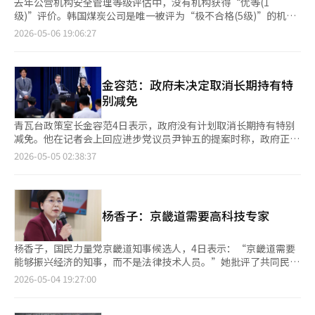
去年公营机构安全管理等级评估中，没有机构获得“优等(1
级)”评价。韩国煤炭公司是唯一被评为“极不合格(5级)”的机
构，而韩国道路公司、韩国东西发电、韩国土地住宅公司（LH）
2026-05-06 19:06:27
等被评为“不合格(4级)”。财政经济部于6日召开第5次公营机构
运营委员会，审议并通过了包含这些内容的《2025年度公营机构
安全管理等级评估结果》。政府在去年9月发布的《公营机构安全
管理强化方案》中，将评估对象从73个扩大到104个，并加强了对
金容范：政府未决定取消长期持有特
事故死亡率高的建筑工地的评估。在此次评估中，104个机构中没
别减免
有1级，2级有21个，3级有77个，4级有5个，5级有1个。特别是
韩国煤炭公司因安全管理体系薄弱，被评为“极不合格”，排名垫
青瓦台政策室长金容范4日表示，政府没有计划取消长期持有特别
底。道路公司、东西发电、LH等公营企业也被评为“不合格”。
减免。他在记者会上回应进步党议员尹钟五的提案时称，政府正在
自2020年引入安全管理等级制度以来，中高级等级（2、3级）机
考虑减免政策，但并未决定取消。金容范指出，居住和持有同等适
2026-05-05 02:38:37
构增加，占总机构的94.2%。政府要求4、5级机构必须接受安全专
用40%减免是否合理需要进一步讨论。他强调，政府将尽力保护一
业机构的咨询和培训，并按季度向主管部门报告改进情况。副部长
套房持有者的权益。长期持有特别减免是对持有三年以上的房地产
许长表示，“公营机构安全管理等级评估制度强化了公营机构管理
出售所得进行减税。例如，持有并居住十年以上的房产可享受80%
层的责任，并有助于安全文化的建立”，同时指出，“由于公众对
的减免。李在明总统曾表示，应减少非居住持有期的减免，增加居
杨香子：京畿道需要高科技专家
安全的担忧持续存在，将继续改进制度”。※ 本报道经人工智能
住持有期的减免，以保护一套房持有者。金容范还提到，政府正在
（AI）系统翻译与编辑。
研究多种税制改革方案。青瓦台认为，资本利得税中止政策促进了
房产供应，并导致高端地区房价下跌。他指出，自1月23日以来，
杨香子，国民力量党京畿道知事候选人，4日表示：“京畿道需要
江南三区和龙山区的房产供应增加了46%，价格出现下跌，这对缓
能够振兴经济的知事，而不是法律技术人员。”她批评了共同民主
解资产不平等具有积极意义。金容范表示，市场上多套房持有者的
党候选人秋美爱。杨香子在KBS电台节目中称：“秋美爱是韩国政
2026-05-04 19:27:00
出售量增加了32%，其中73%的买家是无房者，显示出市场的积
治的代表斗士，曾参与三位总统的弹劾，包括卢武铉总统。”她补
极变化。他预测，资本利得税中止政策结束后，市场供应将减少，
充道：“1400万京畿道居民需要的是实干家，而不是斗士。为了
但由于贷款限制和土地交易许可制度等政策，市场不会重现2021