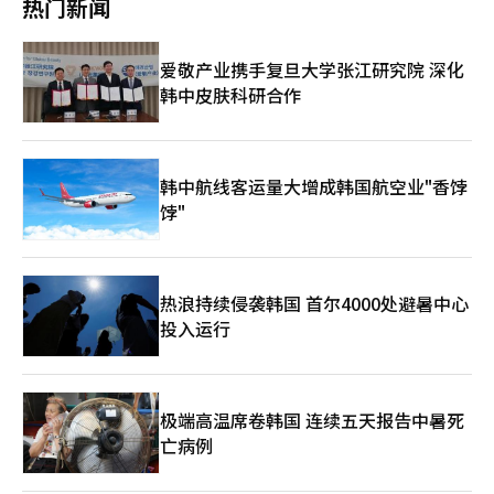
热门新闻
口”。 这一场景不仅仅是军事冲突。这是围绕“道路控制权”的
位计划的变更、相关机构的协商和项目计划的批准等后续程序。负
高度战略博弈。伊朗的计算很明确。在不完全封锁海峡的情况下，
责设计的㈜Yason建筑公司代表朴炳禄表示，通过申请地区单位计
掌握价格上限。“以110美元的价格购买，以200美元的价格出
划，修改为可建设公寓的方向没有大问题。他补充道，相关准备将
爱敬产业携手复旦大学张江研究院 深化
售”的想法，是通过控制通道来获取定价权的浓缩表达。 然而，
在4月底完成，提交时间将根据情况调整。大宇Elcru一山目前在京
韩中皮肤科研合作
现实远比逻辑复杂。封锁时间越长，国际社会的反应越强烈。战略
畿道坡州市东牌洞设有宣传馆，进行相关咨询。
储备油的释放、供应链的多元化、军事护航的加强同时进行。一些
物流转向长途绕行，成本上升，但流动并未完全中断。最终，控制
虽然提高了价格，但同时也削弱了通道的独占价值。 在这里，中
国的计算也浮现出来。中国是伊朗的友好国家，但同时也是全球最
韩中航线客运量大增成韩国航空业"香饽
大的能源进口国。伊朗的控制在短期内可能提高谈判能力，但长期
饽"
的不稳定对中国经济也是致命的。因此，中国既不全面支持伊朗，
也不完全融入美国的秩序。在支付网络上进行合作，在供应链上推
动分散的“双重战略”。 最终，伊朗、美国和中国各自以不同的
方式朝着同一个目标前进，那就是“掌控道路”。伊朗通过物理控
热浪持续侵袭韩国 首尔4000处避暑中心
制，美国通过军事和金融秩序，而中国则通过支付和供应链来掌握
投入运行
道路。这三股力量的碰撞正是在霍尔木兹海峡。 这场战争的本质
并非是枪炮与导弹，而是关于谁打开道路、谁封锁道路、谁决定成
本的问题。而现在，这个答案尚未确定。伊朗在坚持，美国在施
压，而中国在计算。 然而，有一点是明确的：道路就是力量。但
如果过于强硬地掌控这条道路，世界必然会寻找其他道路。伊朗五
极端高温席卷韩国 连续五天报告中暑死
千年的历史一再证明了这一点。 而现在，这一古老的法则再次面
亡病例
临考验。