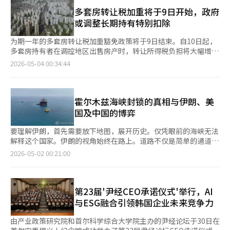
让京畿道成为韩国高科技产业的心脏，我是合适的人选。”她计划
年的情况。关于政府承诺的6万套住房供应计划，他表示将按计划
以半导体为中心发展京畿道，并表示：“京畿道的人均地区生产总
多套房转让税加重将于9日开始，政府
推进。
值（GRDP）应达到1亿韩元。为此，需要在31个市县引入以半导
或调整长期持有特别扣除
体为基础的先进人工智能产业。我将与公务员们一起努力，承诺为
居民打造幸福的京畿道。”关于京畿道北部和南部的发展方向，她
为期一年的多套房转让税加重豁免政策将于9日结束。自10日起，
指出：“半导体产业以南部为中心，但北部的物流、国防、移动和
多套房持有者在调控地区出售房产时，转让所得税负担将大幅增
生物产业是一个机会。我将把高阳和坡州打造成未来产业的前沿基
加。不过，若在9日前完成土地交易许可申请，部分地区可享受至
2026-05-04 00:34:44
地，而不是受限和牺牲的土地。”对于与改革新党候选人赵应天的
11月的转让税豁免。根据财政经济部消息，9日后，多套房持有者
合并可能性，她表示：“如果国民力量党无法战胜民主党，任何合
在调控地区出售房产时，最高适用82.5%的实际税率。现行转让所
并都不容易实现。”她否认了这一可能性。※ 本报道经人工智能
得税基本税率为6%至45%。自10日起，调控地区的两套房持有者
（AI）系统翻译与编辑。
需额外支付20个百分点，三套及以上房产持有者需额外支付30个
霍尔木兹海峡封锁的真相与伊朗、美
百分点的加重税率，加上地方所得税（10%），最高税率可达
国及中国的博弈
82.5%。政府为缓解多套房持有者的税负压力，设立了例外条款。
若在9日前完成土地交易许可申请，即使最终交易完成时间延至11
要理解伊朗，首先需要放下地图，展开历史。仅凭眼前的海峡无法
月，仍可适用基本税率。在10·15政策前被指定为调控地区的首
解释这个国家。伊朗的视角始终在路上。道路不仅是简单的通道，
尔江南三区（瑞草、江南、松坡）和龙山区，若在9月9日前完成交
更是权力的结构、财富的流动和秩序的中心。 波斯长期以来站在
2026-05-02 00:21:00
易，可免于加重税率；其他地区则需在11月9日前完成。随着多套
东西方文明的交汇点上。他们并不追求扩展土地，而是掌控道路；
房转让税豁免即将结束，房地产税制改革的可能性也被提出。长期
他们并不单纯追求物资，而是控制流动。这种记忆至今依然存在。
持有特别扣除制度旨在缓解因通货膨胀导致的名义所得税负担，并
今天的霍尔木兹海峡正是这种记忆的现代形式。 最近，伊朗议会
鼓励长期持有房地产。现行所得税法规定，普通房地产持有3年以
的一些成员提出“以110美元的价格购买通过霍尔木兹的原油，并
第23届'尹经CEO承诺仪式'举行，AI
上，每年可享2%的扣除，最多可达30%。一户一宅者可根据持有
以200美元的价格出售”的想法，这绝非偶然。这不仅是价格问
与ESG融合引领韩国企业未来竞争力
和居住时间合计享受最高80%的扣除。例如，持有并居住10年以
题，更是控制问题，接近于地缘政治的宣言。掌控通道者决定价格
上的单一住宅，持有期和居住期的扣除率分别为40%，可使转让收
的古老丝绸之路法则再次被提及。伊朗并不只将自己视为中东的一
由产业政策研究院和首尔科学综合大学院主办的尹经论坛于30日在
益的80%免于征税。然而，最高80%的扣除率被指对高价住宅持
个国家。在他们的集体记忆中，潜藏着“我们曾是道路的主人，必