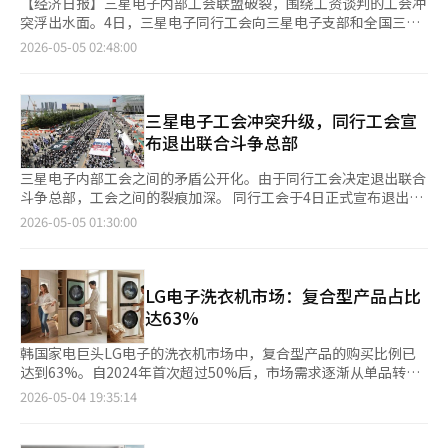
【经济日报】三星电子内部工会联盟破裂，围绕工资谈判的工会冲
突浮出水面。4日，三星电子同行工会向三星电子支部和全国三星
电子工会发出通知，宣布退出2026年工资谈判联合谈判团，并正
2026-05-05 02:48:00
式表达退出联合斗争总部的意愿。去年11月，三星电子支部、全国
三星电子工会和同行工会组成了联合谈判团，但谈判破裂后转为联
合斗争总部。此次退出可能导致工会内部分裂加剧。同行工会表
示，退出是因为“未能反映全体会员的利益，且未确认协商意
三星电子工会冲突升级，同行工会宣
图”，并称“在反复冲突中互信被破坏，难以实现联合谈判的目
布退出联合斗争总部
标”。此外，同行工会还指出，部分工会使用“御用工会”等贬低
性词汇，显示出冲突加剧。同行工会拥有约2300名会员，其中
三星电子内部工会之间的矛盾公开化。由于同行工会决定退出联合
70%来自家电、智能手机、电视等设备体验（DX）部门。由于公
斗争总部，工会之间的裂痕加深。 同行工会于4日正式宣布退出与
司内非半导体业务员工为主，对半导体业务绩效奖金的要求不满逐
全国三星工会和超企业工会的2026年工资谈判联合谈判团。 同行
2026-05-05 01:30:00
渐积累。同行工会计划于6日通知公司退出联合斗争总部，并请求
工会表示，退出的主要原因是工会之间的严重冲突和信任破裂。同
单独谈判。同时，将向管理层发送公文并进行单人示威。此次退出
行工会指出，尽管他们为全体成员的权益提出了议案和请求，但对
预计将加剧三星电子工会间的冲突。此前，过半数工会的三星电子
方工会（超企业工会和全国三星工会）一直没有回应，也没有表现
支部因专注于半导体业务的绩效奖金要求而受到批评，DX部门员
出协商意愿，导致他们的意见未被采纳。 据三星电子工会称，去
LG电子洗衣机市场：复合型产品占比
工中出现了退出的趋势。实际上，三星电子支部的会员人数已从
年11月，超企业工会、全国三星工会和同行工会组成了联合谈判
达63%
7.6万减少到7.4万。DX部门为中心的新工会成立动向也被察觉。工
团，以进行2026年工资谈判。最终谈判破裂后，联合谈判团于3月
会间利益分歧使得维持单一谈判体系变得困难。联合斗争总部已宣
转为联合斗争总部，计划于21日进行总罢工以推动绩效奖金改善方
韩国家电巨头LG电子的洗衣机市场中，复合型产品的购买比例已
布将于21日开始总罢工。同行工会的会员预计将根据个人判断参与
案。 同行工会是第三大工会，拥有约2300名成员，主要来自家
达到63%。自2024年首次超过50%后，市场需求逐渐从单品转向
罢工。※ 本报道经人工智能（AI）系统翻译与编辑。
电、智能手机和电视等DX部门。 同行工会在声明中表示，他们一
一体化和串联型产品。据业内人士透露，LG电子今年第一季度复
2026-05-04 19:35:14
直遭受攻击和贬低，甚至被称为“御用工会”，严重损害了相互尊
合型产品（洗衣塔和洗衣组合）的购买比例为63%。这一趋势的背
重和信任。 由于联合斗争总部内的贬低言论和单方面决策结构未
后是空间效率、使用便利性和设计因素的综合作用。与分别购买和
得到改善，同行工会最终决定退出。 同行工会的退出可能会使三