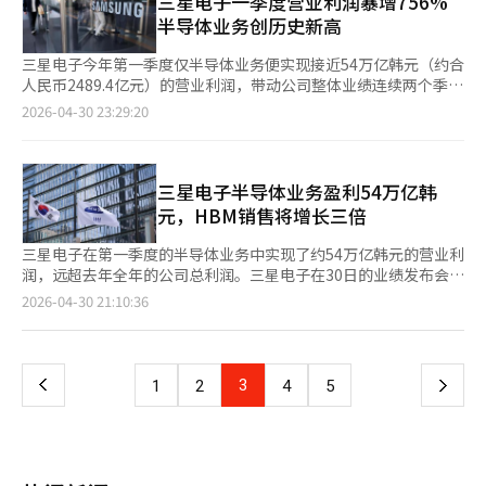
三星电子一季度营业利润暴增756%
人“CLOiD”及关键部件品牌“AXIUM”，计划在2028年前实现
时代需要新组织。 危机并不总是来自外部。三星的真正考验正在
以确保这种循环速度，内部责任负担也大，难以持续大胆尝试。此
手，损失将难以在短期内弥补。当前正值全球半导体竞争激烈之
半导体业务创历史新高
家用机器人商业化。 业内人士指出，尽管三星与LG采取不同路
内部开始。
外，与现有主力业务的利益冲突和资源分配优先级问题也限制了新
际，人工智能的扩展导致先进存储器和代工需求激增。美国、台
径，但提升盈利结构稳定性并培育新增长引擎的核心目标一致。两
业务的推进速度。LG电子选择的解决方案是‘组织外迁’。将经
湾、中国和日本都在政府层面支持企业增强竞争力。在此时，韩国
三星电子今年第一季度仅半导体业务便实现接近54万亿韩元（约合
家企业的战略执行效果将在很大程度上决定韩国家电产业未来走
过一定程度验证的创意分拆为独立法人，使其摆脱大企业体系，拥
代表企业因内部冲突而受阻，无异于给竞争对手留下空隙。工会的
人民币2489.4亿元）的营业利润，带动公司整体业绩连续两个季度
向。
有类似初创企业的决策结构。这样一来，在融资过程中可以直接接
集体行动权是宪法保障的权利，要求改善工资、奖金和工作条件是
刷新历史纪录。即便在全球需求放缓及零部件价格上涨压力下，成
2026-04-30 23:29:20
触外部资本，客户获取也在企业品牌之外，通过业务本身的竞争力
正当的。然而，总罢工应是最后的手段。以生产中断和损失规模为
品（整机）业务仍实现3万亿韩元营业利润，表现好于市场预期。
进行验证。商业模式的修改和战略变更也不受内部审批程序的限
由施压，可能削弱社会共鸣。尤其是对国家经济影响大的企业，工
市场普遍预计，随着第二季度存储芯片价格进一步上涨，半导体业
制，可以根据市场反应迅速进行，从而大大改善产品、技术开发和
会的责任也更重。权利和责任应并重。企业方面也不能免于责任。
务仍将继续成为公司业绩增长的核心动力。 三星电子30日发布业
商业化的执行速度。对企业而言，这也是高效的。新业务风险不必
如果劳资冲突反复出现，应反思是否存在补偿体系信任不足、沟通
绩公告称，按合并财务报表口径计算，公司第一季度营业利润为
三星电子半导体业务盈利54万亿韩
全部由内部承担，同时可以通过合作关系保留核心人员和技术。必
缺失和现场不满积累等问题。业绩改善时，应在合理标准下分配成
57.2328万亿韩元，同比增长756.1%；销售额为133.8734万亿韩
元，HBM销售将增长三倍
要时可以通过战略投资或业务合作吸收成果，形成直接执行与外部
果，并考虑未来投资和就业稳定，履行解释责任。没有对话的坚持
元，同比增长69.2%；净利润为47.2253万亿韩元，同比增长
合作并行的迂回型新业务模式。此次分拆的团队集中在B2B领域，
只会加剧问题。总统的担忧应被视为经济安全层面的警告，而非政
474.3%。其中，营业利润较韩联社旗下金融信息机构Infomax统
三星电子在第一季度的半导体业务中实现了约54万亿韩元的营业利
如AI解决方案、代码质量改进代理、厨房自动化机器人、阻燃材料
治干预。半导体是韩国出口的核心，也是国家战略产业。政府应在
计的市场预期值45.6633万亿韩元高出25.3%。 公司销售额与营业
润，远超去年全年的公司总利润。三星电子在30日的业绩发布会上
设计等。与面向消费者的成品业务相比，面向企业客户验证技术的
法律和原则下加强调解功能，确保谈判正常进行。对非法行为要严
利润均创下季度历史新高，连续刷新上一季度创下的销售额
宣布，半导体部门的销售额为81.7万亿韩元，营业利润为53.7万亿
页
2026-04-30 21:10:36
领域更需要速度和灵活性。这也显示出LG电子的业务结构正从家
肃应对，但对合法谈判应积极支持。若三星电子的劳资冲突长期
93.8374万亿韩元、营业利润20.0737万亿韩元纪录。三星电子表
韩元。由于人工智能的普及，高附加值内存的需求增加和价格上
电为中心的B2C逐渐向工业技术为中心的B2B转移。分析认为，这
化，最终受害的将是国民经济。工会应放弃以总罢工为筹码的对
示：“通过人工智能（AI）技术创新及积极的市场应对，公司实现
涨，业绩大幅提升。成品业务的销售额为52.7万亿韩元，营业利润
一
同时提出了从销售产品的企业向提供技术和解决方案的方向转变的
抗，公司也需提出恢复员工信任的具体方案。如果事态已引发总统
了历史最高季度销售额与营业利润。” 此外，受美元等主要货币
为3万亿韩元。尽管移动业务因旗舰产品Galaxy S26 Ultra的销售
可能性。此外，这一战略也与整个产业竞争方式的变化有关。最
担忧，警报已然响起。当前需要的是妥协而非对抗，责任而非对
汇率上涨影响，以零部件业务为中心，公司整体营业利润较上一季
增长，但成本上升和关税负担限制了利润改善。随着半导体业务的
近，与其单一企业掌握所有技术，不如通过各领域专业企业间的合
上
3
下
1
2
4
5
峙。※ 本报道经人工智能（AI）系统翻译与编辑。
度增加约1.8万亿韩元。与此同时，公司持续加大对未来增长动力
突出，部门间的两极化加剧。预计第二季度内存价格将继续上涨，
作进行竞争的结构迅速扩散。特别是随着AI与机器人和自动化设备
的投资，第一季度研发投入达11.3万亿韩元。 从业务部门来看，负
推动全年半导体业务的整体业绩。内存供需失衡加剧，相关销售额
等物理系统结合的物理AI趋势的加速，技术结合速度成为竞争力的
一
责半导体业务的设备解决方案（DS）部门实现销售额81.7万亿韩
扩大，高带宽内存（HBM）销售也将大幅增长。三星电子在业绩
关键因素。在这一过程中，大企业的角色也在改变。与过去将所有
元、营业利润53.7万亿韩元，成为拉动整体业绩增长的核心。受人
发布会上表示，“内存供应无法满足需求的情况预计将持续到明
技术积累在内部不同，利用外部生态系统快速获取和连接所需技术
页
工智能高附加值产品销售扩大及存储芯片价格上涨带动，该部门销
年，仅这些需求就会使明年的供需差距比今年更大。”“预计今年