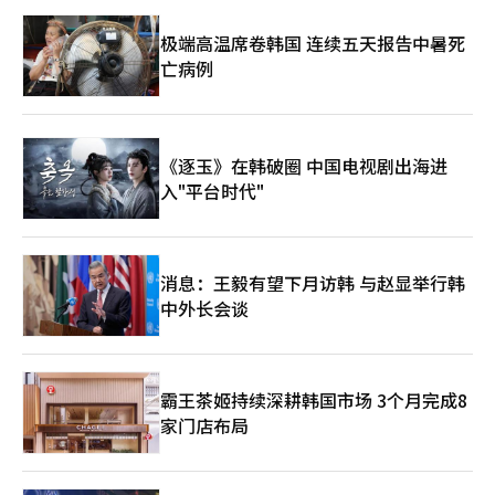
极端高温席卷韩国 连续五天报告中暑死
亡病例
《逐玉》在韩破圈 中国电视剧出海进
入"平台时代"
消息：王毅有望下月访韩 与赵显举行韩
中外长会谈
霸王茶姬持续深耕韩国市场 3个月完成8
家门店布局