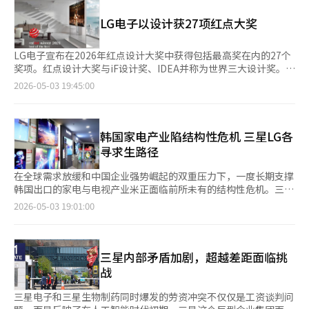
安装洗衣机和干衣机相比，复合型产品减少了安装空间并简化了使
星电子的劳资关系进入新阶段。原计划通过联合斗争总部统一各工
用流程。产品分为串联型“洗衣塔”和一体型“洗衣组合”。洗衣
LG电子以设计获27项红点大奖
会的声音以施压公司，但在总罢工前，谈判团的凝聚力已不可避免
塔适合需要频繁大容量洗衣的家庭，而洗衣组合则适合日常频繁洗
地减弱。 联合斗争总部对同行工会的退出没有发表正式立场，计
衣的需求。洗衣塔的整体高度比同级别的单独安装的洗衣机和干衣
划于21日继续进行总罢工。 同行工会计划于6日正式通知公司退出
机低约9厘米，干衣机门的中心高度为148.3厘米，提升了用户的便
LG电子宣布在2026年红点设计大奖中获得包括最高奖在内的27个
联合斗争总部，并请求单独谈判。※ 本报道经人工智能（AI）系统
利性。自2020年4月在韩国推出以来，洗衣塔的累计销量已超过
奖项。红点设计大奖与iF设计奖、IDEA并称为世界三大设计奖。今
翻译与编辑。
120万台，全球销量超过300万台。LG电子计划从本月起逐步推出
年2月，LG电子在iF设计奖中也获得了26个奖项。其创新产品如与
2026-05-03 19:45:00
改进设计和容量的新产品，加速市场向复合型洗衣机的转变。业内
家居环境和谐的LG Cloi家用机器人和厚度仅9毫米的无线壁纸电视
人士认为，洗衣和干衣一体化的趋势将与高端家电需求相结合，长
LG OLED evo W6等，因其设计竞争力而受到认可。在此次红点设
期来看有望成为主流产品。※ 本报道经人工智能（AI）系统翻译与
计大奖中，LG OLED evo W6凭借其仅9毫米的厚度和壁纸设计获
编辑。
得最高奖。家电和IT领域的设计因其生活便利性而受到好评。包括
韩国家电产业陷结构性危机 三星LG各
采用零间隙铰链的LG法式门冰箱、极简设计的LG Whisen Objet
寻求生路径
Collection家用空调，以及提供最佳立体声的LG Sound Suite家庭
音响系统。郑旭俊，LG电子设计管理中心总经理，强调将继续开
在全球需求放缓和中国企业强势崛起的双重压力下，一度长期支撑
发与生活空间自然融合并提高使用便利性的客户中心设计。※ 本
韩国出口的家电与电视产业米正面临前所未有的结构性危机。三星
报道经人工智能（AI）系统翻译与编辑。
和LG两大家电巨头采取截然不同的生存法则，三星在“选择与集
2026-05-03 19:01:00
中”战略下果断关闭收益性下滑的家电生产线，LG电子则采取扩
张战略，推动市场多元化布局。 据家电行业3日消息，三星电子负
责家电与电视业务的影像显示（VD）和生活家电（DA）部门去年
合计录得2000亿韩元（约合人民币9.2亿元）赤字。虽然今年第一
三星内部矛盾加剧，超越差距面临挑
季度实现2000亿韩元的营业利润，但同比仍出现下滑。 业内普遍
战
认为，在中东局势引发的高油价、高汇率环境下，物流成本和原材
料价格上涨，市场需求疲软和中国企业竞争加剧，三星相关业务短
三星电子和三星生物制药同时爆发的劳资冲突不仅仅是工资谈判问
期内难以明显改善。证券机构预测，三星VD和DA部门今年仍可能