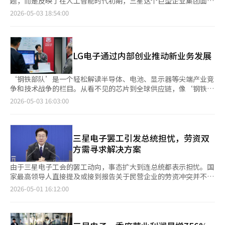
题，而是反映了在人工智能时代初期，三星这个巨型企业集团面临
出现数千亿韩元级别的亏损。 LG电子负责电视等显示业务的MS事
的结构性紧张。尽管在外界被视为顶级企业，但内部各业务部门的
2026-05-03 18:54:00
业本部去年录得7509亿韩元亏损，负责家电的HS事业本部则实现
利益和组织秩序正在迅速分裂。 三星电子在今年第一季度创下了
1.2793万亿韩元营业利润，同比下滑1.7%。尽管今年第一季度业
57万亿韩元的历史最高销售额，但利润主要集中在半导体业务。设
绩有所回暖，但市场前景依然充满不确定性。 中东战争长期化遏
备解决方案(DS)部门因AI数据中心用高带宽内存(HBM)的繁荣而推
制需求增长，汇率持续走高推动内存芯片价格上涨，尤其是在电视
动了整体业绩，而负责智能手机、电视和家电的设备体验(DX)部门
LG电子通过内部创业推动新业务发展
市场，面临着中国厂商来势汹汹的挑战。 市场调查机构
则面临盈利能力恶化的担忧。同一家公司内，一边是繁荣，另一边
Countpoint Research提供的数据显示，以电视出货量为基准，
是危机的非对称结构。 这种裂痕正在演变为组织内部的冲突。半
中国厂商去年在全球市场所占份额达25%，连续两年超过三星电子
导体工会要求取消绩效奖金上限并与营业利润挂钩的奖励，威胁进
‘钢铁部队’是一个轻松解读半导体、电池、显示器等尖端产业竞
（15%）和LG电子（9%）的总和。尽管三星仍保持单一品牌全球
行总罢工。非半导体部门员工之间的相对剥夺感也在增加。 三星
争和技术战争的栏目。从看不见的芯片到全球供应链，像‘钢铁部
首位，但在去年12月的单月数据中已被中国品牌TCL反超。 日本
生物制药的情况也不容小觑。拥有全球最大生产能力的公司自成立
队’一样奔跑在产业最前线，生动地传达给您。充满新能量的周
2026-05-03 16:03:00
索尼和TCL日前宣布组建合资公司，并将于明年4月正式运营，预
以来首次进入总罢工。生物制药生产因其连续工艺特性，生产中断
末，与钢铁部队一起感受韩国产业的力量！<编辑部> 大企业通过
计合计市场份额有望突破20%，严重威胁三星电子在电视市场的冠
可能导致巨大损失。 当然，合理的奖励要求是无可厚非的。AI半导
初创企业模式推动新业务的结构转型正在加速。LG电子通过将内
军宝座。 面对日益严峻的挑战，三星电子正在研究关闭洗碗机、
体的繁荣离不开现场技术人员和生产人员的贡献，生物生产现场的
部创业公司分拆为独立法人，旨在克服大企业特有的复杂决策结构
微波炉等部分盈利能力较弱的家电生产线，并转向外包生产的方
熟练劳动也是核心竞争力。 然而，三星目前面临的核心问题更接
带来的‘缓慢组织’限制，加快市场验证速度。根据LG电子的消
三星电子罢工引发总统担忧，劳资双
案。位于斯洛伐克的欧洲电视生产基地计划本月关闭，日媒近日报
近于“如何维持三星这个共同体”。三星电子在半导体、智能手
息，LG电子最近通过内部创业项目‘Studio341’将培养的团队分
方需寻求解决方案
道称，三星将在年内停止在中国境内销售家电和电视。 三星未来
机、家电和零部件的有机整合模式上成长。 现在，各业务部门之
拆为独立法人，重新调整新业务推进方式。选择在外部市场同时验
将集中资源发展高端“Bespoke”系列产品，包括洗衣机、电冰
间的利益关系过于分裂，“我们的份额是我们的”这种观念正在增
证技术和商业性，而不仅仅是将内部创意商业化。这种变化与传统
由于三星电子工会的罢工动向，事态扩大到连总统都表示担忧。国
箱、空调等高端产品，同时加大对暖通空调（HVAC）和B2B业务
强。这不仅是三星的问题，也是AI时代制造企业共同面临的挑战。
大企业的新业务模式不同。过去通常通过内部研发获得技术并将其
家最高领导人直接提及或接到报告关于民营企业的劳资冲突并不常
的投入。 LG则采取扩张策略打开突破口，集团计划推动市场多元
实际上，全球信息技术企业在AI转型过程中正在重新组织。微软将
产品化推向市场。然而，随着人工智能、机器人、先进材料等新兴
见，这表明三星电子的罢工可能对韩国经济产生重大影响。劳资双
2026-05-01 16:12:00
化布局，将业务重点从欧美等成熟市场拓展至“全球南方”新兴市
云和AI组织紧密结合，英伟达则转型为AI生态系统企业。 需要的不
产业的不确定性和频繁的业务方向转变，仅靠大企业组织难以快速
方应立即停止对峙，寻找现实解决方案。三星电子作为韩国的代表
场。集团制定了在2030年前印度、沙特阿拉伯和巴西等市场销售
仅仅是扩大投资或技术超越的口号，而是适应AI时代的管理结构和
应对。新业务需要在开发、验证和方向转变中快速循环，尤其是在
企业，其在半导体、智能手机和家电等领域的影响力巨大。生产中
规模翻一番的目标。 同时，LG还持续加码机器人等新兴领域。在
组织哲学。 三星正处于十字路口。即使拥有世界顶级制造能力，
市场需求不确定的初期阶段，需要短周期检查成果并灵活调整商业
断将对合作伙伴、地方经济、零部件和设备行业以及物流网络造成
今年1月举行的CES 2026上，LG公开了人工智能（AI）人形机器
如果无法整合内部裂痕，当前的繁荣可能成为未来危机的种子。新
模式。然而，大企业由于多层次的报告体系和复杂的决策结构，难
连锁冲击。如果海外客户因供应不稳定而减少订单或转向竞争对