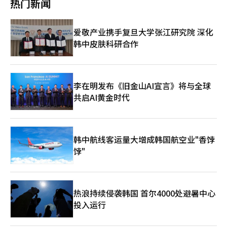
的方式变得重要。内部创业分拆也被视为这种开放式创新战略的延
热门新闻
售额与营业利润均较上一季度增长，并刷新历史最高季度业绩。
HBM销售将比去年增长三倍以上。HBM4自2月全球首次量产出货
续。实际上，LG电子据悉正在考虑在分拆后继续与这些初创企业
其中，系统大规模集成电路（LSI）业务受旗舰系统级芯片
后，计划中的增产正在进行，下半年供应将大幅扩大。”三星电子
保持合作关系。这被解读为不仅仅是简单的创业支持，而是长期获
（SoC）销售增长带动，业绩有所改善；晶圆代工业务虽受行业淡
补充道，“预计从第三季度开始，HBM4的销售将超过HBM总销售
取技术合作伙伴的战略。内部组织与外部初创企业在一个生态系统
爱敬产业携手复旦大学张江研究院 深化
季影响业绩下滑，但仍持续获得高性能计算领域订单，并成功拿下
的一半，全年也将占据过半份额。”然而，移动、家电和电视业务
中连接的结构可能会形成。已经分拆的初创企业在政府支持项目和
韩中皮肤科研合作
大型光通信模块企业订单。 负责成品（整机）业务的设备体验
的设备体验（DX）部门的盈利下降不可避免。三星电子表
技术评估中取得了成果，证明了其一定程度的商业性。这被认为是
（DX）部门实现销售额52.7万亿韩元、营业利润3万亿韩元。随着
示，“由于零部件成本上升，移动体验（MX）业务的盈利将不可
内部创业模式不仅仅是简单实验，而是具有实际增长潜力的结构的
三星Galaxy S26系列发布，销售额较上一季度增加。尽管成本负担
避免地下降。今年电视市场因原材料价格上涨和不确定的外部环
案例。最终，LG电子的内部创业分拆不仅仅是组织创新，还表明
加重，公司仍通过扩大高附加值产品销售及提升资源运营效率，将
境，业绩和盈利难以保障。”因此，今年将通过‘选择与集中’战
大企业的新业务推进方式本身正在改变。摆脱内部解决一切的方
利润下滑幅度降至最低。 具体来看，电视业务（VD）部门受高端
略进行业务重组。目前正在考虑退出中国的电视和家电市场，并将
李在明发布《旧金山AI宣言》将与全球
式，转向市场验证并以经过验证的技术为中心进行合作的结构。钢
及大尺寸电视销售稳健、运营效率提升等因素带动，盈利能力有所
部分低盈利家电产品的生产外包。三星电子表示，“将通过成本改
共启AI黄金时代
铁部队的视线所及之处，大企业的新业务竞争不再局限于内部组织
改善；生活家电（DA）部门虽推出空调新品，但受成本上涨及关
善、结构性效率化和中长期组织竞争力的加强，推动基本业务体系
创新。转向市场的速度竞争正在重新布局。随着不确定性增加，能
税影响，业绩改善幅度有限。 此外，三星显示器第一季度实现销
的改善，并专注于通过并购（M&A）获取未来增长动力。”相反，
够快速验证和转变方向的结构成为核心竞争力的趋势。企业内部完
售额6.7万亿韩元、营业利润4000亿韩元。中小尺寸面板业务受季
为应对AI需求，半导体相关设施投资将大幅增加。三星电子表
成的传统方式正在转向利用外部生态系统的实验结构。大企业虽然
节性淡季及存储芯片价格影响，需求有所放缓；大尺寸面板业务则
示，“随着今年AI需求的持续，资本支出预计将比去年大幅增加。
不是直接成为初创企业，但为了像初创企业一样运作的结构性转变
韩中航线客运量大增成韩国航空业"香饽
受游戏显示器有机发光二极管（OLED）需求增长带动，整体表现
为了确保技术领先地位，将进一步扩大对下一代工艺和关键技术的
已经开始。※ 本报道经人工智能（AI）系统翻译与编辑。
稳健。
饽"
先行研发投资。”并补充道，“内存方面，由于去年底平泽工厂新
洁净室的引入，投资支出已提前反映，预计今年将利用该空间扩大
设备投资，整体资本支出也将大幅增加。”※ 本报道经人工智能
（AI）系统翻译与编辑。
热浪持续侵袭韩国 首尔4000处避暑中心
投入运行