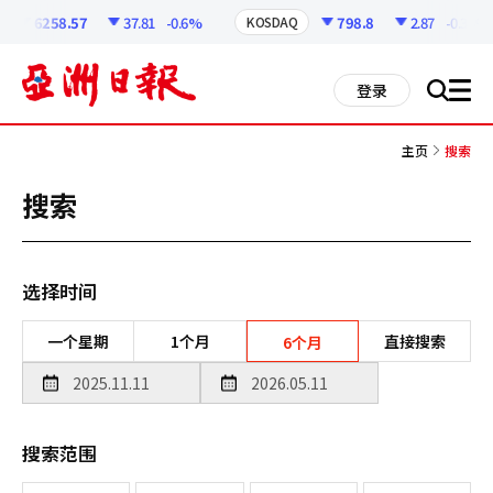
코
인
6258.57
37.81
-0.6%
798.8
2.87
-0.36%
KOSDAQ
정
보
all
登录
搜
men
索
主页
搜索
搜索
选择时间
一个星期
1个月
直接搜索
6个月
搜索范围