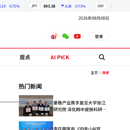
4
-0.75%
893.38
6.38
-0.71%
209.17
1.
JPY
CNY
2026年08月08日
登录
weibo
weixin
youtube
观点
AI PICK
搜
索
主页
搜索
热门新闻
爱敬产业携手复旦大学张江
研究院 深化韩中皮肤科研合
作
李在明发布《旧金山AI宣