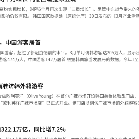
时，高油价推动短途出行趋势持续扩大，韩国国内旅游需求同步升温，带
投资均实现增长，时隔6个月再次出现“三重增长”。尽管中东战争带来的
加济州、釜山等地航线及旅游供给，推动客流向非首都地区分散。 伴随客流增
）30日发布的《3月产业活动动向》显
口期”。各大百货、免税店及零售企业纷纷加大布局力度，从以往单一价
、剔除农林渔业）为118.3（2020年=100），环比增长0.3%，继2月
文化内容提升消费吸引力。 部分企业依托大型商业综合体，将购
延长游客停留时间；同时全面引入多元移动支付方式，提高外籍游客消费
导体（-8.1%）及机械设备维修（-12.4%）则出现下滑。国家数据处表
办大型促销活动等方式，在游客入境阶段提前锁定消费需求。 此外，围绕K-时
人，中国游客居首
创历史新高后的基期效应影响，整体行业景气仍维持良好水平。 与此同时，石油
消费场景，并推出定制化服务与特色商品，正成为吸引年轻游客及高端消费
东战争、季节性因素及政府政策等多重影响。国家数据处经济动向统计审议
外国游客，超过了新冠疫情前的水平。3月单月访韩游客达205万人，显示
、专属优惠等方式强化竞争力。 业内人士指出，随着自由行游客占比
趋势目前并未出现明显变化。” 内需相关指标同样呈现改善趋势。服
游客474万人，中国游客142万居首 根据韩国旅游发展局的数据，今年1
费体验与内容本身，商业空间正逐渐成为旅游目的地的一部分。单纯依赖
保险业受股市走强及金融市场活跃带动增长4.6%，运输仓储业受海运运费
2.6%。与2019年同期相比，恢复至123.4%。中国游客以142万人居
质量与消费体验已成为行业共识。分析认为，在高油价背景下，短途出行
.8%，受智能手机新品上市带动，通信设备销售大增30.1%，耐用品销售
、美国（31万人）和菲律宾（15万人）。 ◆ 3月单月205万人，美洲和
不仅为韩国带来短期客流红利，也为其优化旅游结构、提升消费质量提供
税店箱包等商品销售改善，准耐用品销售也增长0.3%。李斗源表示：“持续
，同比增长26.7%，恢复至2019年同期的133.2%。按国家排名，中国50
输设备投资受飞机引进带动增长
瞄准访韩外籍游客
国15.2万人，越南7.5万人。特别是中国和日本市场分别恢复至2019年同期的
.3%，国家数据处解释称，这主要是受上月增长13%带来的基期效应影响。 此
）、美国（180.9%）、越南（159.3%）等市场增长显著。 从地区来看，中
店欧利芙洋（Olive Young）在首尔广藏市场开设韩国美妆体验型门店
循环变动值较上月上升0.5个百分点，先行综合指数循环变动值也上升0.
恢复至169.2%，显示出全球K-旅游的实力。 ◆ 一季度出境韩国人833万人
对整体经济指标的直接影响仍较有限，但预计4月至5月起相关影响可能
需求也在快速增长。今年1至3月，累计出境韩国人为833万人，恢复至201
国美妆地标”。 门店位于广藏市场绸缎区2层，占地约244坪
生产较前一季度增长1.7%，创下自2021年第四季度以来17个季度中的
9.4万人，同比增长4.4%，恢复至2019年同期的98.3%。※ 本报道经人工
释20世纪60年代商铺风格为概念，将复古风格内饰与韩国美妆购物体验相结
，设备投资增长12.6%，建筑施工增长1.2%。国家数据处表示，全产业
异化布局。不同于以零食等商品为主的传统旅游商圈门店，广藏市场店设
投资及建筑施工等六大指标同步增长，为2023年第二季度以来时隔11个
22.1万亿，同比增7.2%
打造可体验青橘、白桦、艾草等原料香气与质感的空间。同时，店内还提
此外，门店动线围绕韩国美妆护理流程进行设计，从清