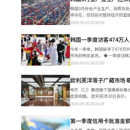
与预订榜单中位居前列。与此同
韩国3月份全产业生产、消费及
假村预订增加。韩国政府也正通过增
续存在，但目前对整体经济的直接影响仍较有限。 韩国国家数据处（原统计厅
长，韩国流通业也迎来重要“窗
示，3月全产业生产指数（经季节调整
2026-05-01 01:06:59
向“购物+体验”综合策略，通过整合商业设施与
后连续两个月保持增长。 其中，采矿制造业生产增长0.3%，汽车（7.8%）、其他运输设备（12.3%）及机械设备
物、娱乐及观光资源相结合，以
（4.6%）等领域表现良好，但半
有企业通过在机场发放购物优惠券、举
韩国一季度访客474万
生产减少主要是受上月大增28.2%、
尚、K-食品等内容打造体验型
精炼行业下降6.3%，反映出中
今年一季度，韩国接待了474万
方式。免税店及大型商超渠道也通过伴手礼组合
表示：“尽管发生中东战争，但生产等整体经济
市场的明显复苏。 ◆ 一季度访韩
持续提升，外籍游客愈发重视消
务业生产增长1.4%，其中金融
韩外国游客为474万人，同比增长2
2026-05-01 00:27:00
难以形成长期吸引力，提升服务
长3.9%。零售销售额指数增长1
本（94万人）、台湾（54万人）
仍将持续，本轮“超级黄金周”
9.8%。随着外籍游客增加，免
长显著 3月访韩游客达204.6万人
的消费似乎已触底，并开始出现回升迹象。” 设备投资环比增长1.5%，其中运
欧利芙洋落子广藏市场 
本48.2万人，台湾19.2万人，美
5.2%。不过，建筑施工环比减少7
和128.4%。台湾（195.0%
希杰（CJ）集团旗下健康美妆集合
反映当前经济状况的同步综合指数
2019年的141.2%，欧美市场
旅游商圈。 欧利芙洋30日表示，“欧利芙洋广藏市场店”已正式开业。该门店以到访广藏市场的外籍游客为主要目
点。李斗源表示，3月份中东战争
恢复至106% 韩国人的出境旅游
标客群，致力打造融合韩国美妆与传统市场体验的“韩
2026-04-30 20:20:39
按季度计算，今年第一季度全产业
105.9%。3月单月出境人数为22
（约806平方米）。整体以重新诠
同期，零售销售额指数增长2.4%
系统翻译与编辑。
商品构成方面，门店也进行了差
制造业、服务业、零售销售、设备
第一季度信用卡批准金额3
原料为主题的“原物甄选区”，
出现。
诊断、皮肤及头皮护理等体验型服务，并强化外语服务支持。 