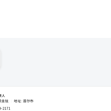
、游戏等韩
责人
梁圭铉
地址 : 首尔市
|
-2171