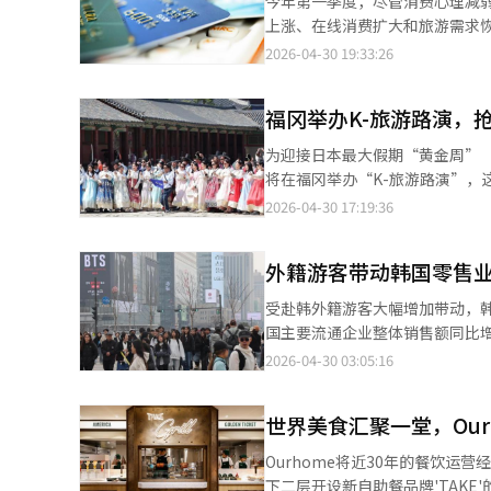
今年第一季度，尽管消费心理减
洁、护肤到美容仪器依次布局，
上涨、在线消费扩大和旅游需求
念品货架，进一步强化旅游体验元素。 欧利芙洋表示，将以此次开店为契机，持续扩大体现地区特
额为322.1万亿韩元，批准次数为
2026-04-30 19:33:26
已与广藏市场商户团体签署共生协议，推进包括
数增加了3.9个百分点。个人和企
用传统市场这一空间特性，打造
次数增长5.3%，达到68.2亿次
访韩游客满意度。”
福冈举办K-旅游路演，
次。在线交易继续保持高增长。今年
卖和旅游交通服务分别增长11.
为迎接日本最大假期“黄金周”（
12.6%，外国游客消费激增37
将在福冈举办“K-旅游路演”，
影响。韩国信用金融协会表示，
吧！”……黄旼炫助阵提升热度
2026-04-30 17:19:36
需求扩大等因素，国内企业业绩
吧！”。活动亮点是拥有庞大粉
报道经人工智能（AI）系统翻译
活动热度。活动开始前，来自釜
外籍游客带动韩国零售业
体验韩国旅行”为主题。釜山和
品、Tito等当地食品和化妆品
受赴韩外籍游客大幅增加带动，韩
大化黄金周效应，政府高官亲自参
国主要流通企业整体销售额同比增长5.6%，其
作方案，并通过每日新闻采访宣
分别同比增长8.1%和1.9%。
2026-04-30 03:05:16
望借此黄金假期吸引更多日本游
而大型超市和社区超市（SSM）则分别下降15.2
本报道经人工智能（AI）系统翻
动力来自外籍游客的快速回流。受
世界美食汇聚一堂，Ourh
新学期开学带动，相关消费需求
衡的增长。 线上渠道方面，受智能终端新品发布以及季节性消费需求带动，多数商品类别实现稳定增长。其中，化妆
Ourhome将近30年的餐饮运
品、食品和生活用品分别同比增长1
下二层开设新自助餐品牌'TAKE