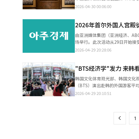
11.1%、10.7%和4.1%，共同支撑整体线上市场扩张。 从销售结构
化门、仁寺洞、清溪川等主要景点
2026-04-30 00:06:00
地位；百货店、便利店、大型超市和SSM占比分别
位，寓意希望在'TAKE'的体
费需求释放的共同带动下，韩国
造如同旅行的乐趣。菜单以“全球
应有望持续释放，但不同业态间
2026年首尔外国人宫
特色和趋势的新菜单。特别是特色烤
受。主要菜品包括拉猪肉玉米饼、烟
由亚洲媒体集团（亚洲经济、ABC
供。此外，还将运营包含最新趋
场举行。此次活动从29日开始
厨师合作的“见名厨”、与Our
和传统文化场所，体验韩国的美
2026-04-29 20:28:06
面，成人平日午餐23900韩元，晚
宫、北村路、正读图书馆、昌德
出“299活动”，周末及节假日
和K文化摄影区等丰富的附加活动
"BTS经济学"发力 来
◇ 日期：2026年5月31日（
（光化门广场→景福宫→昌德宫→
韩国文化体育观光部、韩国文化
恤、帽子、小吃◇ 对象：外国人、
（BTS）演出赴韩的外国游客平均停
式：亚洲经济网站专用报名页面◇ 报
象包括上月21日举行的BTS光
2026-04-29 20:10:51
页
kkhj7782@ajunews.co
合现场问卷、通讯数据、银行卡消费数据等进行分析。 分析结果显示，
留8.7天，人均消费353万韩元
一
时间多出2.6天，人均消费高出108万韩元。 此外，前往高阳观看世界巡演的外国游客平
上
1
291万韩元，同样高于普通游客水平。 文体部分析称，不少粉丝在观看高阳演唱会后，前往首尔龙山
设计广场、国立现代美术馆等地参加
浸式旅游。 尤其是在演唱会举办地附近的高阳市一山西区大化洞一带，“BTS效应”尤为明显。与去年同期相比，当