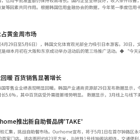
弱，信用卡批准金额仍保持较高增长。国内企业业绩良好，收入条件改善
以提升外籍游客购物便利性。店内还设置结合传统服饰与复古道具的拍照
恢复等因素共同作用。根据韩国信用金融协会的数据，今年第一季度信用
色的门店布局，并
72亿次，分别同比增长7.2%和5.1%。增幅较去年同期的3.3%翻了一倍
联合营销在内的多项合作方案。 欧利芙洋相关负责人表示：“我们利
业信用卡均呈现增长。个人信用卡批准金额为264.4万亿韩元，同比增长6
了能够同时体验韩国美妆与韩国文化的门店。未来将进一步深化旅游商圈
。企业信用卡批准金额增长8.7%，达到57.8万亿韩元，批准次数增长1.9%，
抢占黄金周市场
1至2月，在线购物交易额同比增长8.5%，达到46.698万亿韩元。其
0%和12.8%。旅游需求的恢复也推动了信用卡使用的增加。第一季度航空
4月29日至5月6日），韩国文化体育观光部全力吸引日本游客。30日，
.1%。此外，3月油价上涨导致车辆燃料支出增加，也对信用卡批准金额的
这是继本月初在大阪和东京成功举办活动后的第三场推广活动。◆ “今天
“尽管2月底爆发的中东战争带来了不确定性和消费心理的担忧，但由于全
此次福冈路演旨在将韩国塑造成“可以轻松往返的邻国”，主题为“今天
良好，收入和资产条件改善，加上基数效应，推动了信用卡批准业绩的增长
丝群的歌手兼演员黄旼炫，他将在现场进行特别演出和“韩国旅游故事秀
与编辑。
山的四人乐队“麒麟”将进行开场表演。活动现场设有多个宣传馆，以“
回暖 百货销售显著增长
济州等地方政府，以及釜山航空、真航空等主要航空公司参与其中。此外
企业也加入，提供体验K-文化的机会。◆ 金大贤次官亲临现场，加强旅游业
国零售业业绩表现明显回暖。韩国产业通商资源部29日发布数据显示，
与。文体部次官金大贤访问福冈，与HIS等当地主要旅行社探讨定制产品
中百货店受外需提振增势明显。 数据显示，3月线上与线下渠道销售额
传K-旅游的蓝图和吸引游客的方向。金次官表示：“日本是韩国旅游的重
百货店和便利店销售额分别增长14.7%和2.7%，自去年7月以来连续9个月
客。”他还强调：“我们将为首次和再次访问的游客准备丰富的地方旅游
%和8.6%，呈现分化格局。 分析认为，百货店销售大幅增长的核心
译与编辑。
热门演出等因素带动，3月赴韩外籍游客规模达到206万人次，此外，受
ome推出新自助餐品牌'TAKE'
持续释放，创下单月历史新高。随着客流持续向百货店集中，各品类销售
营经验汇集，挑战自助餐市场。Ourhome宣布，将于5月1日在首尔钟路区
5.8%、10.6%和9.5%；家电及电子产品、母婴用品和图书文具销售
'的首家门店。该店面积约823平方米，与地铁1号线钟阁站相连，交通便