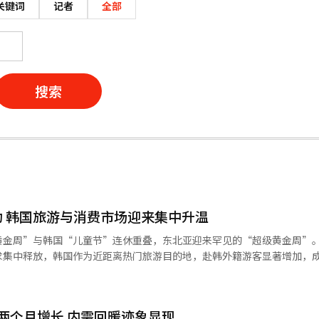
关键词
记者
全部
搜索
动 韩国旅游与消费市场迎来集中升温
黄金周”与韩国“儿童节”连休重叠，东北亚迎来罕见的“超级黄金周”
求集中释放，韩国作为近距离热门旅游目的地，赴韩外籍游客显著增加，
亿人
上涨导致部分出境游需求转向国内长线旅游，但整体出行热度依然维持高
行社预计约八成日本出境游客将选择韩国等亚洲近距离目的地。 在此背景下，
两个月增长 内需回暖迹象显现
计，假期期间中国、日本赴韩游客规模将达到约20万人次，首尔在多个旅