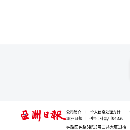
地外国游客数量激增35倍，消费金额暴涨38倍。 文体部旅游政策室室长姜正
析访韩旅游趋势与经济效果，并
国文化体验为主要目的的外国游
亚
公司简介
个人信息处理方针
洲
亚洲日报
刊号 : 서울,아04336
|
|
日
报
钟路区钟路5街13号三共大厦11楼