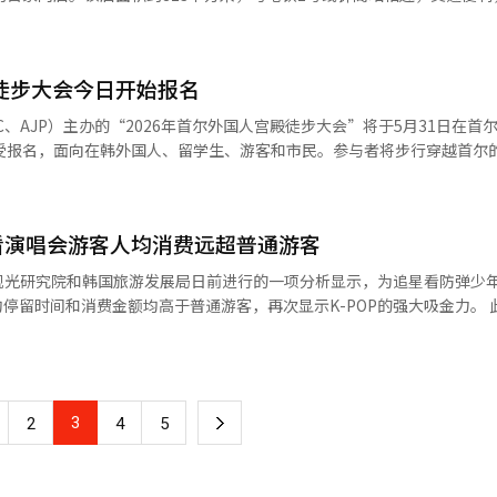
来看，3月线上渠道占比达60.6%，继续保持主导
，预计平日吸引附近上班族，周末吸引游客。品牌名'TAKE'源于电影拍
为15.4%、13.9%、8.1%和2%。 在外籍游客持续回流与季节性消
验中留下如电影场景般的印象。店内以“全球美食市场”为概念，汇集世界各
零售市场呈现稳步修复态势。业内预计，随着入境旅游进一步恢复，相关
美食站点”为中心，周末及节假日提供约130种菜品。各站点将持续推
的增长差异或仍将延续。
殿徒步大会今日开始报名
肉区“TAKE Grill”采用旋转烤制的方式，设有“现场烤肉区”，增
熏德州烤排骨等，Porchetta和鸡排作为“金票”（需加价9900韩元
、AJP）主办的“2026年首尔外国人宫殿徒步大会”将于5月31日在首
势的“快闪桌”空间。首个合作品牌为三养食品的“火鸡面”，并将陆续
接受报名，面向在韩外国人、留学生、游客和市民。参与者将步行穿越首尔
home便餐结合的“名人餐桌”、与老字号品牌合作的“大家的餐桌”等。
丽与魅力。这是一个跨越国籍和世代的交流平台。路线从光化门广场出发
餐29900韩元，周末及节假日为32900韩元。为迎接家庭月，5月1日至5
宫、昌庆宫、曹溪寺，最后返回光化门广场，全程约7公里。活动当天将有
菜单按平日晚餐价格提供。※ 本报道经人工智能（AI）系统翻译与编辑。
，所有参与者将获得纪念T恤、帽子和小吃。报名免费，先到先得，限额3
韩看演唱会游客人均消费远超普通游客
周日）上午8时至下午2时（出发时间上午9时）◇ 地点：光化门广场◇ 路线：
昌庆宫→曹溪寺→光化门广场）◇ 费用：免费（限额3000人）◇ 纪念品
观光研究院和韩国旅游发展局日前进行的一项分析显示，为追星看防弹少
留学生、游客、市民◇ 主办：亚洲媒体集团（亚洲经济、ABC、AJP）
留时间和消费金额均高于普通游客，再次显示K-POP的强大吸金力。 此次调查对
名链接：www.ajunews.com（点击网站左侧横幅）◇ 咨询：
化门回归演出观众，以及本月9日至12日在京畿道高阳市举行的世界巡演观
m※ 本报道经人工智能（AI）系统翻译与编辑。
观看BTS光化门演出的外国游客平均在韩国停
（约合人民币1.6万元）。与普通游客平均停留6.1天、人均消费245万韩元
均在韩停留7.4天，人均支出
3
下
2
4
5
、明洞、东大门
“BTS THE CITY”打卡活动，旅游路线从单一观看演唱会扩展为多
一