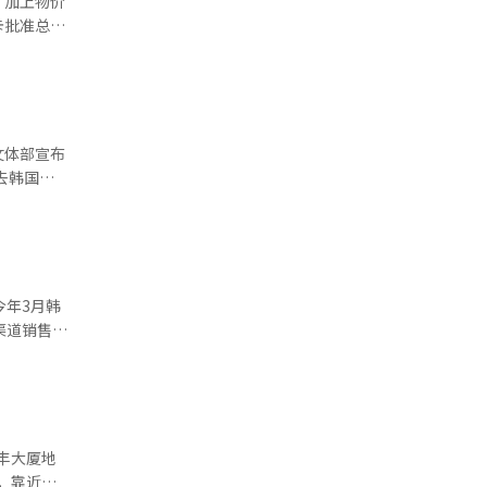
，加上物价
区，以及纪
卡批准总金
多，批准次
.8%，批准
战略，提高
为3.8亿
中，食品外
旅客增长
文体部宣布
扩大产生了
去韩国
球半导体
去韩国
。”※ 本
”，以提升
在福冈提前
，佐藤食
合作为最
今年3月韩
开发的合
要市场，希
的增长势头；
产品。”※
春季出游及
实现较为均
永丰大厦地
额也分别增长
利，靠近光