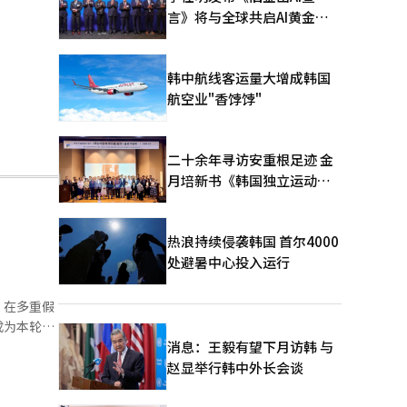
言》将与全球共启AI黄金时
代
韩中航线客运量大增成韩国
航空业"香饽饽"
二十余年寻访安重根足迹 金
月培新书《韩国独立运动圣
地：向旅顺口追问历史》出
版
热浪持续侵袭韩国 首尔4000
处避暑中心投入运行
。在多重假
成为本轮客
消息：王毅有望下月访韩 与
位。与此同
赵显举行韩中外长会谈
游平台搜索