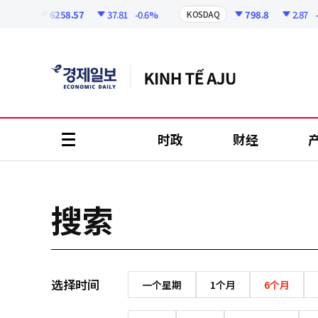
코
인
6258.57
37.81
-0.6%
798.8
2.87
-0.
SPI
KOSDAQ
정
보
时政
财经
all
menu
搜索
选择时间
一个星期
1个月
6个月