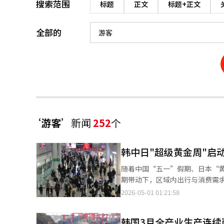
搜索范围
标题
正文
标题+正文
全部的
‘游客’
新闻
252
个
韩中日"超级黄金周"启
随着中国“五一”假期、日本“
期带动下，区域内出行与消费需
流与消费增长的主要受益者之一。 据中国交通运输部预测，今年“五一”假期跨区域人员流动量将达到约15.2
2026-05-01 01:21:58
次，创历史新高。尽管国际油价
时，日本“黄金周”最长可达8天，旅
韩国3月全产业生产连续
赴韩外籍游客明显增加。业内预