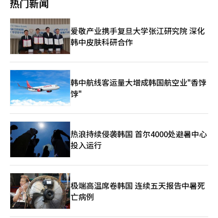
热门新闻
在对AI喊出“这次不同”。如果是坦普尔顿，他可能会承认AI革命
也在增加。博通正是掌握这一领域的企业，虽然不显眼，却在AI时
代汽车Ever的机器人相关收入将达到约1.6万亿韩元，毛利润将达
录得下跌，其余约6%基本持平。 在此背景下，未布局半导体板块
的长期潜力，但会冷静地看待市场的贪婪和人群心理的过度。 沃
代构建了“隐形血管”。⑦ 台积电台积电是全球半导体制造业的
到1940亿韩元。※ 本报道经人工智能（AI）系统翻译与编辑。
的个人投资者普遍滋生“错失恐惧”（FOMO）情绪。其中，以融
伦·巴菲特（Warren Buffett）也会提出类似但略有不同的问
心脏。先进的2纳米工艺被视为现代工业文明的核心技术。美国和
资买入但所持个股仍在下跌的投资者，所承受的亏损压力尤为突
爱敬产业携手复旦大学张江研究院 深化
题：“那家公司在十年后还能像现在一样赚钱吗？”巴菲特关注的
中国对台湾问题的敏感性，最终也源于台积电。失去先进半导体生
出。根据行为金融学理论，多数投资者往往在上涨行情临近高位时
是现金流、垄断力和管理层的资本配置能力，而非技术本身。因
韩中皮肤科研合作
产能力，全球经济将面临严重混乱。台积电不仅是一家企业，更是
最易产生FOMO情绪。值得关注的是，这种情绪并非仅见于空仓投
此，他在科技股投资上持谨慎态度，但对苹果进行了长期投资，因
地缘政治战略资产。⑧ 脸书（Meta Platforms）尽管面临元宇宙
资者——即便是已持仓获利的投资者，同样难以免疫。 与此同时，
为他看到了强大的消费者生态系统和品牌垄断力。 巴菲特还曾说
失败的争议，Meta仍通过广告和AI推荐算法实现了复苏。
随着KOSPI持续走高，市场参与热情显著升温。韩国股票账户数量
过：“潮水退去时，谁在裸泳就会显露出来。”在如今流动性充裕
Facebook、Instagram和WhatsApp仍是全球最大的人类网络。
首次突破1.05亿个，较去年年底增加6.9%，新入市个人投资者数
和AI热潮强劲的情况下，任何人都可能看起来像天才。然而，当利
基于AI的广告效率愈发增强，Meta是最能吸引人类关注和时间的
量持续攀升。融资交易规模也随之水涨船高。上月日均融资余额达
韩中航线客运量大增成韩国航空业"香饽
率波动、能源价格飙升和经济放缓时，真正具备竞争力的公司与泡
企业之一。⑨ 特斯拉特斯拉不仅是一家汽车公司。它是一家结合
33.8万亿韩元，创历史新高。 尤需引起警惕的是，60岁以上投资
饽"
沫公司的差距将显现。 实际上，历史上所有技术革命都表现出类
自动驾驶、能源存储和机器人技术的未来科技公司。尽管电动车市
者的融资余额已超过8万亿韩元，同比增加逾4万亿韩元，显示杠杆
似的模式。铁路革命、汽车革命、互联网革命在初期都经历了巨大
场竞争激烈，特斯拉在软件和数据方面仍保持强大的竞争力。尤其
投资风险正向更广泛人群蔓延，市场上“借贷炒股”的警示之声也
的投资热潮，但最终的赢家只有极少数公司。其余的则消失了。最
是完全自动驾驶（FSD）技术具有改变汽车产业结构的潜力。⑩ 礼
随之渐起。韩国汉阳大学经济金融学院教授李正焕（音）指
终，重要的不是“AI是否改变世界”，而是“谁能在变化中生存下
来公司礼来公司通过肥胖治疗药物的革命改变了全球制药产业的格
出：“市场专家始终在强调，借钱炒股不可取。股价上涨时看似有
来”。 在这里，东方的经典提供了惊人的洞察。老子在《道德
热浪持续侵袭韩国 首尔4000处避暑中心
局。肥胖不仅是体型问题，更是与糖尿病、心血管疾病和各种慢性
利可图，但一旦行情逆转，可能招致惨重损失。”
经》中说：“满则溢，锐则不长。”在另一段中，他警告道：“过
病相关的现代文明核心疾病。肥胖治疗市场未来有可能达到数万亿
投入运行
于锋利的刀无法长久保存。”市场总是会在过度时崩溃。人类的欲
规模。生物技术正逐渐成为与半导体同样重要的战略产业。⑪ 三
望在不受节制时会自我制造崩溃的种子。 而《周易》则阐述了变
星电子三星电子是韩国工业化的象征。它是一家同时引领内存半导
化的原则：“穷则变，变则通，通则久。”当走到绝境时，变化就
体、智能手机、显示器和家电产业的全球企业。尤其在AI时代，
会发生，变化才能开辟出道路，而道路一旦开辟，才能长久。 当
HBM和先进封装的竞争力再次受到关注。三星电子市值突破1万亿
极端高温席卷韩国 连续五天报告中暑死
今世界经济正站在变化的门槛上。AI有可能革命性地提升人类生产
美元不仅是企业成长的象征，更是韩国产业竞争力的标志性事件。
亡病例
力。然而，同时，能源短缺、地缘政治、金融泡沫和霸权竞争等巨
⑫ 伯克希尔哈撒韦伯克希尔哈撒韦是沃伦·巴菲特投资哲学的象
大阴影也在不断扩大。尤其是美国和中国之间的AI霸权战争不仅仅
征。重视长期价值和现金流的经营方式在全球金融市场仍然具有重
是产业竞争，而是半导体、能源、数据、军事力量和金融体系结合
大影响力。在AI热潮中，稳定价值投资的重要性得到了体现。⑬ 沃