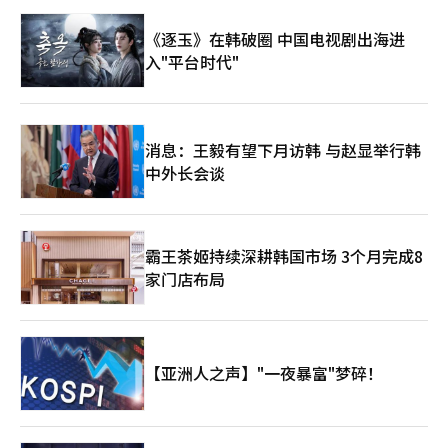
的新冷战。 在这个过程中，韩国的地位绝非微不足道。三星电子
尔玛沃尔玛展示了传统零售企业如何通过数字创新生存。AI物流和
和SK海力士正处于全球AI供应链的核心。随着全球向AI迈进，韩国
供应链创新、数据驱动的库存管理系统使沃尔玛重新回到增长轨
《逐玉》在韩破圈 中国电视剧出海进
半导体的战略价值有望进一步提升。然而，韩国也必须保持警惕。
道。零售仍然是人类生活的基本产业。⑭ 沙特阿美沙特阿美仍然
入"平台时代"
如果所有产业结构都沉迷于半导体超级周期的幻想中，风险将加
是全球最大的能源企业之一。然而，全球资本如今更看重AI和半导
大。如果无法同时确保产业生态的多样性、能源安全和金融稳定，
体的价值。尽管如此，能源仍然是工业文明的基础，中东的地缘政
最终将不可避免地受到外部冲击的影响。 最终，市场是人类文明
治重要性不会轻易消失。⑮ 摩根大通摩根大通是美国金融体系的
的镜子。贪婪与恐惧、创新与幻想、技术与欲望交织在一起。当前
核心。它在全球利率、美元流动和投资银行业务中发挥着巨大影响
的半导体热潮无疑是时代变革的信号，但同时也是人类群体心理所
消息：王毅有望下月访韩 与赵显举行韩
力。在AI时代，金融仍然是资本配置的中心。即使在数字金融创新
产生的危险热度。 约翰·坦普尔顿可能会这样说：“当人群欢呼
的背景下，传统金融机构的力量依然存在。⑯ SK海力士SK海力士
中外长会谈
时要保持冷静。”沃伦·巴菲特可能会补充道：“即使是好公司，
已成为HBM市场的绝对强者。被视为解决AI时代内存瓶颈的关键企
买得太贵也会变成坏投资。”而东方古老的经典则静静地低
业。过去，内存产业价格波动较大，但如今HBM已成为战略产
语：“天地不急，但万事皆成。” AI与半导体的时代尚未结束，反
品。SK海力士的迅速崛起展示了韩国半导体产业的新可能性。⑰
而更可能是刚刚开始。然而，伟大的时代越是需要更深刻的节制与
VisaVisa是全球支付系统的核心企业。随着数字经济的扩大，支付
霸王茶姬持续深耕韩国市场 3个月完成8
洞察。真正的高手在热潮中也不会失去中心。这是华尔街历史反复
网络的价值也在增加。无现金社会的普及使Visa的影响力进一步扩
家门店布局
证明的残酷真理。
大，展示了金融基础设施的强大力量。⑱ 埃克森美孚埃克森美孚
是传统能源产业的象征。尽管尝试扩大碳捕集技术和环保业务，但
全球资本的重心正逐渐转向AI和数据产业。尽管如此，能源安全仍
然是国家生存的关键因素。⑲ 腾讯腾讯是中国数字经济的核心企
业。它构建了结合游戏、社交、云计算和金融科技的庞大生态系
【亚洲人之声】"一夜暴富"梦碎！
统。尽管面临中国政府的监管和经济放缓，腾讯仍保持强大的平台
影响力。⑳ 诺和诺德诺和诺德是糖尿病和肥胖治疗市场的全球强
者。在全球老龄化和肥胖增加的趋势下，持续实现稳定增长。生物
产业有可能成为未来经济的核心支柱。最终，全球市值前20大企业