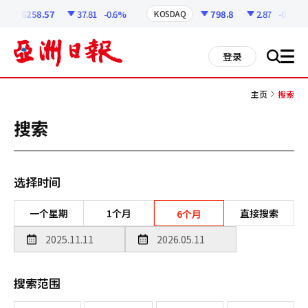
코
인
6258.57
37.81
-0.6%
798.8
2.87
-0.36%
KOSDAQ
정
보
all
登录
搜
men
索
主页
搜索
搜索
选择时间
一个星期
1个月
直接搜索
6个月
搜索范围