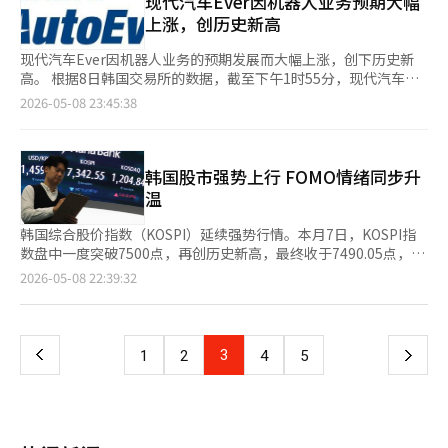
现代汽车Ever因机器人业务预期大幅
产业的核心企业。GPU已成为AI学习和推理的必备设备，没有英伟
成为关注的重点，可能会讨论关税冲突的缓解以及半导体和稀土供
信服务比较更为合适。”对此，金副会长立即反驳：“将乐天的费
至2年短暂上涨后结束的周期不同，市场开始看到随着AI基础设施
能达到市场预期。第一季度营业利润为594亿韩元，低于市场共识
达的芯片，开发超大规模AI模型几乎不可能。美国政府对中国的
上涨，创历史新高
应链的谈判。” 专家们认为，半导体主导的现有主流股票趋势可
用视为虚拟移动通信服务本身就是不允许与国内通信公司比较
的扩展，这一现象可能会持续数年。 然而，市场的热情同时也是
的674亿韩元，下降了12%。丁二烯价格从每吨1300美元飙升至
GPU出口进行战略性管控，正是基于此。英伟达不仅是半导体企
能会继续保持。然而，随着最近急剧上涨带来的压力加大，部分行
的。”他强调：“乐天移动是日本政府批准的第四家移动通信公
危险信号。目前，标准普尔500指数的上涨很大程度上集中在少数
2700美元，给公司的盈利能力带来了压力，而产品价格的传导也
业，更是AI时代权力结构的象征。② 字母表（谷歌）谷歌正在从搜
现代汽车Ever因机器人业务的预期发展而大幅上涨，创下历史新
业的轮动也可能会并行进行。通信设备、造船、二次电池和可再生
司，将其归类为虚拟移动通信服务是不符合事实的。”※ 本报道
科技股上，这一点非常重要。市场并非整体健康上涨，而是少数AI
出现了延迟。 然而，从第二季度开始，成本上涨将反映在产品价
索企业向AI平台企业转型。Gemini AI模型与云计算、YouTube生
高。 根据8日韩国交易所的数据，截至下午1时55分，现代汽车
能源等业绩和动能得到支持的行业被认为是替代选择。 NH投资证
经人工智能（AI）系统翻译与编辑。
相关股票在推动指数上升。这意味着上涨的基础可能比预期的要脆
格上，原材料价格也趋于稳定，业绩改善的预期逐渐增强。预计第
态的结合正在创造新的收益结构。虽然曾对以搜索广告为中心的商
Ever的股价较前一交易日上涨136,500韩元（29.97%），达到
券的研究员那正焕表示：“当前的上涨是基于业绩上调的趋
2026-05-08 23:45:38
弱。 尤其是最近个人投资者的看涨期权购买激增，这在过去的泡
二季度营业利润将达到1122亿韩元，较上季度大幅增长。尤其是
业模式在AI时代的持续性产生疑问，但实际上，AI反而增强了搜索
592,000韩元，股价在盘中触及涨停，创下历史新高。 股价的急剧
势。”他指出：“保持半导体和电力设备作为核心持仓，同时在业
沫阶段中常常出现。AI可能会改变人类文明的信念本身是正确的。
在合成橡胶领域，盈利能力的恢复将更加明显。 自4月以来，NB
的影响力。谷歌是少数同时拥有数据、算法和云基础设施的企业之
上涨与波士顿动力公司发布的人形机器人“阿特拉斯”的视频有
绩上调逐步展开的行业中扩展优质股的投资组合策略是有效
然而，金融市场总是过度提前将未来反映在价格中。 在1990年代
乳胶价格大幅上涨，市场对利润空间改善的期待加大，同时合成树
一，能够直接理解和回答人类的问题。③ 苹果苹果依然是全球消
关。作为现代汽车集团的机器人子公司，波士顿动力于5日（当地
的。”※ 本报道经人工智能（AI）系统翻译与编辑。
末的互联网泡沫时期，“互联网将改变世界”的说法确实是真实
脂和酚类产品因供应不足也出现了价格反弹。这些业务部门有可能
费电子行业的绝对强者。iPhone生态和设备内AI策略创造了巨大
时间）通过YouTube首次公开了“阿特拉斯”开发型模型的操作视
韩国股市强势上行 FOMO情绪同步升
的。实际上，互联网彻底改变了世界。然而，当时许多互联网公司
实现扭亏为盈。 未来资产证券公司的研究员李镇浩表示：“自4月
的更换需求。苹果的优势在于用户体验和品牌信任，而非技术本
频。 视频中的阿特拉斯展示了搬运重物和在不规则姿势下工作的
温
的股价在幻想中暴涨，最终泡沫破裂。 今天的AI市场也面临类似的
以来，原材料价格的上涨已开始全面传导至产品价格，同时原材料
身。在AI时代，苹果保持了对个人隐私保护和设备优化的理念，进
能力，显示了其在实际制造现场投入使用的可能性。它还实现了在
风险。尤其是能源问题是关键变量。AI数据中心消耗巨大的电力。
价格也开始趋于稳定。”他预测：“第二季度将出现明显的业绩改
一步巩固了独特生态。苹果不仅是制造商，更是现代消费文化的象
倒立姿势下支撑全身和保持“L”形态的高难度动作。据悉，该技
韩国综合股价指数（KOSPI）延续强势行情。本月7日，KOSPI指
各国讨论重启核电和扩大电网的原因也在于此。随着AI产业的扩
善。” 新韩投资证券的研究员李镇名也分析称：“尽管在行业内
征。④ 微软微软是AI时代最大的战略企业之一。与OpenAI的合
术采用了基于强化学习的全身控制方式。 现代汽车集团计划在未
数盘中一度突破7500点，再创历史新高，最终收于7490.05点，较
大，电力、天然气和原油的问题将再次变得重要。 因此，华尔街
股价表现较为疲软，但作为全球NB乳胶的领先企业，考虑到其反
作、Azure云计算和Office AI整合迅速占领企业市场。微软已从过
来将开发型模型投入美国乔治亚州的美泰工厂（HMGMA），进行
前一交易日上涨1.43%，同样刷新收盘纪录。市场分析人士认为，
页
2026-05-08 22:39:32
现在关注霍尔木兹海峡。中东局势动荡和原油价格飙升可能会影响
转的可能性，股价有望被重新评估。”※ 本报道经人工智能（AI）
去的Windows操作系统公司转型为AI驱动的生产力创新企业。大
各工序的验证。预计从2028年开始在现场投入使用，并计划在
中东停火谈判前景趋于乐观带动隔夜美股大幅上扬，国际油价亦回
AI产业的成本结构。目前，市场依靠库存和战略储备维持，但如果
系统翻译与编辑。
多数企业、政府和教育机构都在微软生态中运作，这意味着其巨大
2030年扩大到零部件组装等应用范围。 证券界认为，现代汽车
落至每桶100美元以下，双重利好共同提振了市场风险偏好。 此轮
一
长期能源供应链不稳定，AI的上涨也可能受到冲击。最终，全球半
的影响力。⑤ 亚马逊亚马逊已从电子商务公司转型为全球最大的
Ever在机器人业务扩展过程中将发挥越来越重要的作用。LS证券
行情主要由三星电子和SK海力士两大半导体龙头股驱动。据韩国
导体市场正处于技术、金融、地缘政治和能源、军事战略交织的巨
数字物流企业。AWS云计算是AI产业的核心基础设施，自动化物流
研究员李炳根表示：“短期内估值压力存在，但需要关注中长期的
交易所数据，7日三星电子收于27.15万韩元（约合人民币1261
上
3
下
1
2
4
5
大文明转型的中心。 在这种情况下，投资大师约翰·坦普尔顿
系统成为未来零售业的模型。亚马逊是最早实验人类劳动与机器
动能。”他进一步指出：“在机器人训练中心（RMAC）、机器人
元），较前一交易日上涨2.07%，再创历史新高；SK海力士上涨
（Sir John Templeton）会警惕人群的热情。他曾说：“最佳收
人、AI结合的新产业结构的企业之一。作为改变全球消费模式和流
美国等新基地和人工智能数据中心建设过程中，现代汽车Ever将不
3.31%，收于165.4万韩元，同样创下收盘价历史新高。 然而，
益往往出现在最悲观的时刻。”相反，当所有人都沉浸在乐观时，
一
通结构的企业，其产业历史意义重大。⑥ 博通博通是一家低调但
可避免地受益于IT系统的需求。” 他还补充道：“考虑到阿特拉
KOSPI虽呈现“牛市”格局，个股层面的分化却相当明显。数据显
他会怀疑风险。坦普尔顿特别警告说：“这次不同（This time is
强大的企业。凭借定制AI芯片和网络设备、数据中心基础设施迅速
斯量产前的基础设施建设和后续的维护需求，利润规模将进一步扩
示，自上月底以来，KOSPI累计涨幅约达13.5%，但同期上涨个股
different）”是人类在最危险时刻常用的说法。 现在华尔街几乎
页
成长。随着AI产业的扩大，GPU以及数据传输和连接技术的重要性
大。”LS证券预计，如果假设阿特拉斯的年产量为30,000台，现
仅为285只，占全部股票（948只）的约30%；约64%的个股反而