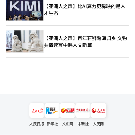
的变化不仅仅是股市的波动。这是人类文明权力转移的地图。过
【亚洲人之声】比AI算力更稀缺的是人
去，石油和金融推动了全球经济。然而现在，AI、半导体、数据和
才生态
生物技术正在决定未来。在这一中心，韩国的半导体产业占据重要
位置。三星电子和SK海力士的崛起不仅是企业成长的体现，更是
韩国依然站在全球工业文明核心的证明。当然，挑战依然严峻。美
中技术霸权竞争愈演愈烈，围绕台湾的地缘政治紧张局势也在加
剧。AI产业的发展速度超乎想象。然而，危机总是伴随着机遇。韩
【亚洲人之声】百年石狮跨海归乡 文物
国虽然是资源匮乏的国家，但凭借技术、教育和制造能力，在全球
共情续写中韩人文新篇
工业史上实现了奇迹般的增长。如今，韩国再次迎来了在AI时代跃
升的机会。如果能够将内存半导体、先进制造、电池和生物产业结
合，韩国有望不仅仅是出口国，而是成为AI时代的战略国家。《道
德经》中有云：“天下难事，必作于易。”今天的半导体竞争并非
一朝一夕之功，而是数十年来在实验室、工厂和生产线中默默积累
的技术和人才的结果。全球资本市场正在选择新的文明中心，而韩
国的半导体产业正处于这一巨大潮流的中心。
人民日报
新华社
文汇网
中新社
人民网