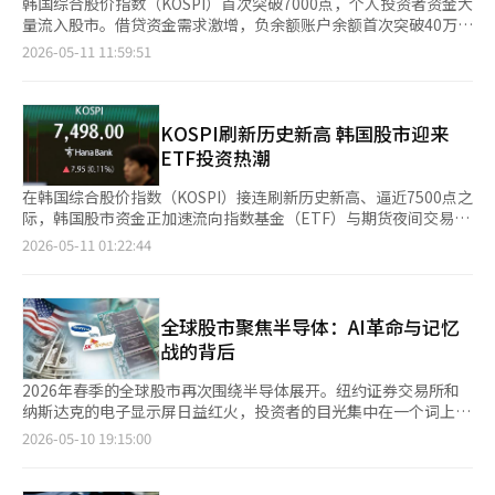
韩国综合股价指数（KOSPI）首次突破7000点，个人投资者资金大
量流入股市。借贷资金需求激增，负余额账户余额首次突破40万亿
韩元。同时，活期存款连续两个月减少，部分银行开始提高存款利
2026-05-11 11:59:51
率以应对这一局面。根据5月10日的金融数据显示，KB国民银行、
信贷银行、 하나은행、我们的银行和NH农协等五大银行的负余额
账户余额截至5月7日为40万5029亿韩元。自4月底（39万7877亿
韩元）以来，短短3个交易日内增加了7152亿韩元。该余额规模为
KOSPI刷新历史新高 韩国股市迎来
2023年1月底（40万5395亿韩元）以来的最高水平。按月增长幅
ETF投资热潮
度来看，也是自2023年10月（40万5395亿韩元）以来的最大值，
时隔2年7个月。这主要是由于家庭贷款监管与KOSPI上涨的双重影
在韩国综合股价指数（KOSPI）接连刷新历史新高、逼近7500点之
响。负余额账户余额自去年10月开始大幅增加，并在去年11月底
际，韩国股市资金正加速流向指数基金（ETF）与期货夜间交易市
达到40万亿韩元（40万837亿韩元）。由于6·27房地产政策、
场。随着个人投资者大量涌入国内股票型ETF，同时中东局势、美
2026-05-11 01:22:44
10·15房地产政策等各类监管措施导致住房抵押贷款额度减少，
联储政策等海外变量持续加剧市场波动，韩国股市呈现出“白天追
负余额账户余额急剧上升。本月，KOSPI突破7000点，进一步推动
涨、夜间避险”的双重投资热潮。 据金融信息机构FnGuide10日
了余额的增长。本月，银行的活期存款流出超过5000亿韩元，这
统计，截至本月7日，韩国全部ETF净资产规模达到456万亿韩元
也反映了市场对股市上涨的期待。五大银行的活期存款余额截至5
（约合人民币2.1万亿）。自上月15日首次突破400万亿韩元后，
全球股市聚焦半导体：AI革命与记忆
月7日为696万511亿韩元，比4月底（696万5524亿韩元）减少了
不到一个月再次增加逾50万亿韩元，显示资金正持续流入韩国股
战的背后
5013亿韩元。继4月减少3万3557亿韩元后，资金连续两个月流
市。 其中，投资韩国国内上市企业的国内股票型ETF净资产达到
出。在这种情况下，部分银行感受到危机感，开始采取措施保护存
212万亿韩元，首次突破200万亿韩元，占整体ETF净资产的
2026年春季的全球股市再次围绕半导体展开。纽约证券交易所和
款。农协银行将NH All-in-e存款利率从年利率2.95%提高至
46.6%。其占KOSPI总市值的比重也升至3.47%，创下历史最高水
纳斯达克的电子显示屏日益红火，投资者的目光集中在一个词上，
3.10%。Kakao银行和K-Bank也分别推出年利率3.1%的定期存款
平。 市场普遍认为，此前持续流向海外股票型ETF的资金，正重新
那就是人工智能（AI）。 最近，美国股市中半导体股的暴涨并非简
2026-05-10 19:15:00
等3%利率的产品。然而，有观点认为，利率的上调难以改变资金
回流韩国本土股市。随着KOSPI持续上涨，越来越多个人投资者开
单的科技股上涨。这是AI这一新兴产业革命正在同时撼动金融市
流动的趋势。金融界人士表示：“在股价上涨幅度超过10%的情况
始通过ETF参与行情。由于ETF具有分散投资优势，也吸引大
场、产业结构、国家战略和地缘政治的信号。 美光（Micron）在
下，轻微提高利率无法阻止资金流动。”※ 本报道经人工智能
量“股市新手”入场。 据韩国5家大型证券公司统计，截至4月