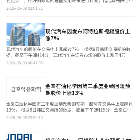
讨论会”，呼吁对政府的通信费用政策进行转变，指出其局限性。
产。 实际上，现代战争的核心武器大多依赖于半导体。无人机、
服务器需要比传统服务器更多的高性能内存，随着AI模型的庞大
的业绩发布中，AI需求的增长再次得到了确认。亚马逊、微软和谷
李议员在讨论会上表示：“看到政府最近发布的2万韩元5G套餐的
2026-05-09 02:01:31
导弹、卫星、AI侦察系统、自主武器和网络战系统都无法在没有先
化，内存瓶颈问题愈发严重。最终，掌握内存的企业将获得AI产业
歌的业绩均超出市场预期，AI相关的云计算收入增长显著。因此，
科技部新闻稿时，我曾抱有期待，但实际内容显示只是增加服务
进芯片的情况下运作。美国加强对中国的先进GPU出口管制，正是
的实质性霸权。全球市值前列企业的构成清晰地揭示了新的经济秩
全球半导体投资的期待增强，国内股市中与AI基础设施相关的半导
量，声称在数字上降低费用，而没有实质性内容让民众感知
因为AI半导体是未来霸权的心脏。AI产业的结构性特征进一步刺激
序。英伟达已成为AI时代的王者。GPU不再是简单的图形芯片，而
体和电力设备等行业表现强劲。 信韩投资证券的研究员哈建亨表
到。”他还指出：“如同通过公司法修订推动股价一样，通信费用
了半导体超级周期。 在过去的互联网时代，服务器数量的增加在
是推动人类新思维的核心设备。微软和亚马逊通过云计算在AI产业
示：“半导体仍然是核心，但第一季度业绩发布后，盈利预期的修
的真正降低也需要解决市场结构的根本问题。” 讨论会上，针对
现代汽车因发布阿特拉斯视频股价上
达到一定水平后增速会放缓。然而，AI则不同。随着AI模型的进
中扮演着道路和港口的角色。博通则凭借定制AI芯片和数据中心网
正与历史统计数据一致，SK海力士的估值已达合理水平。”他还
政府在4月发布的费用套餐改革方案，分析认为其对实际感知质量
涨7%
化，所需的数据和运算能力也在不断增加。训练一个GPT系列的超
络迅速崛起。台积电以先进的工艺技术成为全球半导体产业的核心
指出：“指数的爆发性上涨可能在5月下旬至6月间出现一次速度调
和家庭负担的影响微乎其微。 宿命女大学校韩国国际大学的文亨
大语言模型所需的GPU数量已超出过去超级计算机的水平。 因
枢纽。相对而言，曾经的绝对强者能源企业则逐渐被边缘化。沙特
整。” 从行业来看，半导体本周上涨超过20%，主导了指数的上
南校长指出：“政府发布的数据显示，单人每月节省488韩元，但
现代汽车的股价在交易中上涨超过7%。 根据8日韩国交易所的数
此，华尔街现在将英伟达视为不仅仅是半导体公司，而是“AI时代
阿美和埃克森美孚仍然是巨头，但全球资本如今更看重AI和数据产
涨。证券、贸易、资本品、钢铁、机械和保险等行业也录得两位数
扣除通信公司收入减少等因素后，用户实际感知的节省额约为180
据，截至下午3时14分，现代汽车在证券市场的股价上涨了4万
的石油供应商”。GPU已成为新的原油，而HBM则是输送这种原
业的价值。这不仅是产业的变化，更是人类文明的能源结构正在发
的涨幅。相对而言，媒体、必需消费品、通信、化妆品、服装和酒
韩元。” 韩国通信消费者保护中心的赵秀亨代表也表示：“过高
1000韩元（7.17%），交易价格为61万3000韩元。股价一度飙升
油的管道。问题在于，这种变化极大地刺激了市场的想象力。 最
2026-05-09 00:47:05
生根本性转变的标志。生物产业的崛起同样值得关注。礼来公司通
店休闲等行业表现较为疲软。市场分析认为，资金集中在AI基础设
的两年合约违约金已成为消费者选择的巨大障碍。”他强调：“除
至64万7000韩元，涨幅达到13.11%。 同一时刻，现代物流的股价
近，华尔街的氛围与19世纪的淘金热相似。“只要是与AI相关的公
过肥胖治疗药物的革命进入全球市值前十。过去，制药行业被认为
施相关行业，形成了差异化的市场表现。 在资金流动方面，外资
了简单的费用降低外，还需要改善违约金制度等实际的费用负担缓
上涨了2万1500韩元（9.33%），交易价格为25万2000韩元，而
司，必然上涨”的心理正在蔓延。与AI服务器相关的设备公司、电
是稳定但增长有限的行业，如今随着AI、基因技术和精准医疗的结
的买入势头明显。本周，外资在韩国证券市场净买入超过4万亿韩
解措施。” 政府每年发布的通信费用降低政策也遭到批评，认为
现代摩比斯的股价上涨了6万8500韩元（15.52%），交易价格为
力设备公司、冷却解决方案公司等都出现了暴涨。数据中心所需的
合，重新被评估为高增长产业。所有这些趋势最终归结为一个问
元，推动了指数的上涨。然而，在最近半导体股的急剧上涨过程
只是做表面功夫。庆熙大学计算机工程系特任教授林亨道表
52万韩元。 起亚的股价上涨了6500韩元（4.12%），现报16万
金호石油化学因第二季度业绩回暖预
液体冷却系统和电力基础设施市场也在同时快速扩张。 美国德克
题：未来推动全球经济的力量是什么？过去，石油、钢铁、金融和
中，也出现了一些获利了结的迹象，行业内的轮动可能性被提及。
示：“与其进行通信三家公司和政府之间的通信费用降低协商，不
4100韩元。 现代汽车集团的机器人子公司波士顿动力最近发布了
萨斯州和亚利桑那州，以及中东的沙特阿拉伯和阿联酋，纷纷宣布
期股价上涨13%
房地产是全球经济的中心。然而现在，数据、半导体、AI算法和生
证券界认为，下周国内股市将继续上涨，但在短期过热的压力下，
如不进行这样的协商。”他指出：“正因为有这样的协商，通信公
人形机器人“阿特拉斯”的操作视频，这被认为是吸引买盘的原
超大型AI数据中心建设项目。有分析指出，部分项目所需的电力相
物技术正决定着人类的未来。那么，韩国处于何种地位？在AI算法
波动性加大的可能性也存在。美国4月CPI和生产者物价指数
司才会在被施压时才提出降低方案。” 此外，讨论会上还提到日
因。 此外，证券界指出，随着推动股市上涨的半导体行业在当天
当于一座核电站的规模。AI不仅仅是一个软件产业，而是一个巨大
金호石油化学因第二季度业绩改善的预期，股价在交易中上涨超过
方面，韩国落后于美国，在平台方面则被中美所超越。然而，在内
（PPI）的发布、美中首脑会谈、美国联邦储备委员会主席杰罗姆
本约3万韩元的无限5G服务“乐天移动”，并探讨了通信费用未降
出现调整，资金流入可能也发生了轮动。※ 本报道经人工智能
的电力消耗产业的事实正在显现。 特别是美国大型科技公司的资
13%。 根据8日韩国交易所的数据，截至下午2时15分，金호石油
存半导体和先进制造技术方面，韩国仍然保持着世界一流的竞争
·鲍威尔的任期结束等重大事件即将到来。特别是市场将通过物价
低的结构性原因。 韩国政策论坛副会长金协表示：“日本通过云
（AI）系统翻译与编辑。
本支出（CAPEX）已达到历史水平。微软、Meta、亚马逊和谷歌
化学的股价上涨了1万7400韩元（13.20%），报14万9200韩元。
力。特别是在HBM、先进封装和下一代内存领域，如果韩国企业
2026-05-08 23:50:13
指标来评估年内降息的可能性和通胀压力。 Kiwoom证券的研究
计算基础的虚拟化技术降低了设备投资成本，实现了3万韩元的无
每年在AI相关的投资规模超过了许多国家的预算。这些公司为了在
分析认为，证券市场对业绩反转的预期不断增强，吸引了投资者的
能够保持优势，韩国有望成为AI时代的核心战略国家。接下来，我
员金裕美表示：“美国和伊朗都面临战争长期化的压力，因此谈判
限套餐。”他指出：“应推出改变市场结构的竞争政策，而非微调
半导体供应竞争中不落后，甚至签订了长期供应合同和预购合同。
关注。当天，未来资产证券公司将金호石油化学的目标股价从原来
们逐一分析全球市值前20大企业。① 英伟达英伟达已成为AI时代
过程将持续。”她补充道：“如果CPI没有大幅超出市场预期，对
现有结构。” 不过，韩国通信事业者联合会（KOTA）对外合作室
美光最近的暴涨正是这种趋势的体现。市场关注的并非仅仅是“业
的14万4000韩元上调至16万韩元。 此前，由于中东地区战争的影
的王者。过去被视为游戏显卡公司，如今已成为推动整个人工智能
金融市场的负面影响将是有限的。”她还指出：“美中首脑会谈将
长宋哲对此提出反驳，认为“乐天的费用水平与国内的虚拟移动通
绩良好”，而是“记忆短缺现象可能会结构性长期化”。与过去1
响，原材料丁二烯价格大幅上涨，金호石油化学第一季度的业绩未