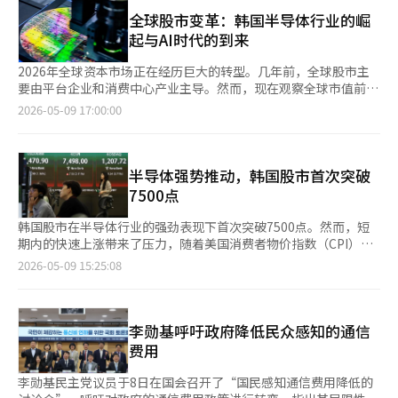
一天内上涨15%，AMD和英特尔（Intel）也接近上涨10%至
（AI）系统翻译与编辑。
底，通过相关平台投资ETF的20岁以下投资者人数达到30.2669万
15%，这已超出简单的利好反应。市场开始将半导体视为继石油之
全球股市变革：韩国半导体行业的崛
人，较去年年底增加37%。 与此同时，市场波动性扩大也推动期
后最重要的战略资产。 尤其是记忆半导体市场的氛围与过去完全
起与AI时代的到来
货夜间交易迅速升温。据韩国交易所统计，截至本月7日，
不同。曾几何时，记忆产业被称为“鸡蛋游戏产业”。三星电子和
KOSPI200期货夜间交易日均成交额达到14.6133万亿韩元，较去
SK海力士，以及日本和台湾的企业在增加供应时，价格暴跌；而
2026年全球资本市场正在经历巨大的转型。几年前，全球股市主
年12月的4.9106万亿韩元增加近3倍。 KOSPI200期货夜间交易于
减产时又会复苏，形成极端的经济周期。每当全球经济动荡时，
要由平台企业和消费中心产业主导。然而，现在观察全球市值前列
工作日下午6时至次日上午6时进行，可在正式交易结束后提前应对
DRAM价格便会崩溃，半导体企业的营业利润也如过山车般波动。
的企业，发现这一趋势已经发生了根本变化。人工智能（AI）、半
2026-05-09 17:00:00
海外市场变化。尤其是在今年2月底美国、以色列与伊朗之间爆发
然而，随着AI时代的到来，市场开始以全新的视角看待记忆产业。
导体、数据中心、云计算、先进电网和生物技术已成为新时代的核
军事冲突后，中东地缘政治风险迅速升温，国际油价与金融市场波
现在，AI数据中心所需的并非简单的存储设备，而是每秒能够处理
心支柱。如果说过去的石油和钢铁是工业革命的心脏，那么今天的
动加剧，也明显提高了投资者对夜间交易的关注度。 市场预计，
数万亿次运算的超高速记忆。其核心正是HBM（高带宽记忆）。
GPU、HBM、AI服务器和数据中心则是全球经济的心脏。最显著
KOSPI200期货夜间交易规模今后仍可能继续增长。除中东局势
HBM与英伟达（NVIDIA）GPU结合，成为AI服务器的“大脑”。
的变化是半导体行业地位的转变。曾几何时，半导体是典型的受经
半导体强势推动，韩国股市首次突破
外，美国通胀走势、美联储利率政策以及大型企业财报等海外变
如果说GPU是引擎，那么HBM就是输送血液和氧气的血管。 随着
济周期影响的制造业。然而，随着AI时代的到来，半导体已不再是
7500点
量，仍将持续影响韩国股市。 NH投资证券研究员罗正桓（音）表
AI模型的不断扩大，HBM的需求激增。OpenAI、谷歌、Meta、亚
简单的部件产业，而是影响国家安全、金融、外交和军事战略的关
示，业绩季结束后，市场进一步上涨的关键在于通胀是否维持稳
马逊、xAI以及中国的科技巨头们纷纷加入AI数据中心的竞争，全
键产业。美国对中国的先进GPU出口实施管制，中国则全力支持本
韩国股市在半导体行业的强劲表现下首次突破7500点。然而，短
定。若美国4月核心消费者物价指数（CPI）同比涨幅符合市场预
球HBM的供应量已接近枯竭。 特别是SK海力士迅速崛起，成为英
国半导体产业的发展，台湾海峡成为全球经济最大的地缘政治风险
期内的快速上涨带来了压力，随着美国消费者物价指数（CPI）和
期，市场有望维持稳定走势。
伟达供应链的核心企业。市场普遍认为其是“AI时代最大的受益企
区域，这一切都不是偶然。AI时代的半导体已成为类似于20世纪石
美中首脑会谈等重要事件的临近，下周股市可能面临行业轮动和波
2026-05-09 15:25:08
业之一”，因为HBM市场的初期先发优势极为显著。三星电子也
油的战略资产。在最新的全球市值排名中（截至5月9日的估算），
动性加大的风险。 根据韩国交易所的数据，9日，韩国综合股价指
在为下一代HBM4和先进封装竞争力进行巨额投资。 如今，全球半
韩国半导体企业的崛起尤为引人注目。三星电子首次突破1万亿美
数较前一交易日上涨7.95点（0.11%），收于7498.00。在4日至8
导体产业已不再是单纯的企业竞争，而是国家的全面战争。 美国
元市值，位列全球第11位，这不仅仅是股价上涨的结果。这表明，
日的一周内，韩国综合股价指数和KOSDAQ分别上涨了13.90%和
通过半导体支持法案（CHIPS Act）扩大国内先进半导体生产基
韩国的产业结构依然是全球制造业的核心支柱。尤其是HBM和AI内
1.29%。 本周，受全球半导体热潮的推动，国内股市继续走强。三
李勋基呼吁政府降低民众感知的通信
地，而中国则几乎将国家命运寄托在半导体自给自足上。日本与台
存的竞争力开始显现，韩国企业再次站上全球资本市场的中心舞
星电子和SK海力士等大型半导体股吸引了大量买盘，韩国综合股
费用
积电（TSMC）合作，在九州推动半导体复兴项目，印度和中东国
台。SK海力士的迅速崛起更是戏剧性。曾被视为三星电子的后起
价指数在盘中突破7500点，市值也超过了6000万亿韩元。美国大
家也纷纷加入AI数据中心和先进芯片的争夺战。 现在，半导体不再
之秀，如今已成为AI内存时代的核心供应商。HBM市场的主导权不
型科技公司的良好业绩和对人工智能（AI）投资扩大的期待刺激了
李勋基民主党议员于8日在国会召开了“国民感知通信费用降低的
是简单的电子元件，而是军事力量、金融体系和国家安全的核心资
仅仅是技术优势，更是决定整个AI产业性能和效率的关键因素。AI
国内半导体行业的投资情绪。 尤其是在美国超大规模云计算公司