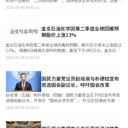
索企业向AI平台企业转型。Gemini AI模型与云计算、YouTube生
和资产出售的“二次结构创新”，加快经营正常化的步伐。这是继
的乐天利亚。乐天利亚自1998年在越南开设门店以来，持续保持
行业的问题需谨慎。”她补充道：“A+级以上的优质REITs仍然能
人参与竞标，最终以高于评估价11亿韩元的12亿韩元成交，成交
同，不仅会导致巨额违约金，还会影响韩国生物产业整体的国际信
态的结合正在创造新的收益结构。虽然曾对以搜索广告为中心的商
超市部门익스프레스出售后，针对大型超市、在线业务和总部等剩
增长。它通过提供将鸡肉菜单与米饭搭配的套餐等本地化策略，扩
2026-05-09 00:41:13
够以低于银行贷款的利率筹集资金，保持股息收益（DPS）。” 她
价率为109.1%。 高价资产交易也在持续。最高成交价为位于瑞草
誉。此次事件中值得关注的是，罢工前法院作出的异常裁决。仁川
业模式在AI时代的持续性产生疑问，但实际上，AI反而增强了搜索
余业务的盈利能力改善的战略。8日，홈플러스宣布，从10日起至7
大了市场份额。同时，BBQ自2007年首次进入越南以来，也在河
还指出：“未来，具备资金筹集能力和赞助商竞争力的优质REITs
区瑞草洞的一栋医院建筑，土地面积为363.2㎡，建筑面积为
地方法院民事合议21部部分采纳了公司提出的禁止争议行为的临时
的影响力。谷歌是少数同时拥有数据、算法和云基础设施的企业之
月3日，将对104家大型超市中盈利贡献较低的37家门店暂时停止
内和岘港等主要城市不断增加门店。国内的其他炸鸡品牌如Gong
将更加明显地在市场中脱颖而出。如果在5月中旬确认有意义的资
3193.2㎡，最终以约351亿5000万韩元的评估价的83.0%水平，即
禁令申请，并以《劳动组合法》第38条第2款为依据。法院强
一，能够直接理解和回答人类的问题。③ 苹果苹果依然是全球消
营业，集中运营其余67家门店。这是为了在商品供应有限的情况
Cha和Bon Chicken也已进入越南市场，分析认为，越南消费者对
金筹集案例，市场情绪将逐渐稳定。”※ 本报道经人工智能（AI）
291亿7000万韩元成交。※ 本报道经人工智能（AI）系统翻译与编
调：“为防止原料或产品的变质、腐败，相关工作在争议期间仍需
费电子行业的绝对强者。iPhone生态和设备内AI策略创造了巨大
下，保持核心门店的竞争力。这一决定被解读为，自重生程序启动
金호石油化学因第二季度业绩回暖预
K-鸡的需求推动了多品牌的共同进入。 ※ 本报道经人工智能
系统翻译与编辑。
辑。
正常进行。”因此，对细胞株的变质防止等核心工艺设备，限制了
的更换需求。苹果的优势在于用户体验和品牌信任，而非技术本
以来，主要供应商加强了交易条件，导致所有门店的稳定商品供应
（AI）系统翻译与编辑。
期股价上涨13%
工会的争议行为。当然，工人的权利应当得到尊重。然而，行使这
身。在AI时代，苹果保持了对个人隐私保护和设备优化的理念，进
变得困难。实际上，一些门店的商品短缺现象加剧，客户流失，销
些权利的方式和时机对整个社会的影响也需考虑。然而，法院的判
一步巩固了独特生态。苹果不仅是制造商，更是现代消费文化的象
售额也比去年下降了50%以上。홈플러스计划优先将可供应的商品
金호石油化学因第二季度业绩改善的预期，股价在交易中上涨超过
决明确指出，当工人的集体行动权与企业的生存或核心资产保护的
征。④ 微软微软是AI时代最大的战略企业之一。与OpenAI的合
分配给核心门店，以抵御销售下降，尽量减少客户流失。暂停营业
13%。 根据8日韩国交易所的数据，截至下午2时15分，金호石油
价值发生冲突时，某种程度上可以受到限制。换句话说，罢工权是
作、Azure云计算和Office AI整合迅速占领企业市场。微软已从过
的门店员工将获得平均工资70%的休业津贴。希望继续工作的员工
化学的股价上涨了1万7400韩元（13.20%），报14万9200韩元。
2026-05-08 23:50:13
宪法保障的权利，但不应达到破坏企业基础或威胁他人生命权（患
去的Windows操作系统公司转型为AI驱动的生产力创新企业。大
将被调配到持续营业的门店。然而，大型超市内的购物中心和入驻
分析认为，证券市场对业绩反转的预期不断增强，吸引了投资者的
者用药时间表）的程度，这就是“责任的边界”。目前，工会要求
多数企业、政府和教育机构都在微软生态中运作，这意味着其巨大
商家将继续正常营业。此前，홈플러스与NS购物签署了익스프레스
关注。当天，未来资产证券公司将金호石油化学的目标股价从原来
每人3000万韩元的鼓励金和14%的工资上涨，已形成了强硬态
的影响力。⑤ 亚马逊亚马逊已从电子商务公司转型为全球最大的
业务部的出售合同，以确保流动性。该业务部的总资产约为3170
的14万4000韩元上调至16万韩元。 此前，由于中东地区战争的影
度。相对而言，公司则因经营环境的不确定性而保持防御态度。然
数字物流企业。AWS云计算是AI产业的核心基础设施，自动化物流
亿韩元，净资产约为1460亿韩元。出售条件包括部分债务的继
响，原材料丁二烯价格大幅上涨，金호石油化学第一季度的业绩未
国民力量党议员赵培淑与朴德铉宣布
而，如果争议的目的在于“改善工作环境”，那么以威胁“工作场
系统成为未来零售业的模型。亚马逊是最早实验人类劳动与机器
承，预计홈플러스将获得约1206亿韩元的现金。然而，在出售款项
能达到市场预期。第一季度营业利润为594亿韩元，低于市场共识
竞选国会副议长，呼吁国会改革
所”本身的方式进行的抗争将难以获得说服力。如果三星生物制剂
人、AI结合的新产业结构的企业之一。作为改变全球消费模式和流
到位之前，运营资金和重生计划实施所需的额外流动性仍然是一个
的674亿韩元，下降了12%。丁二烯价格从每吨1300美元飙升至
15年来积累的成长神话因劳资之间的极端对立而崩溃，那么最终受
通结构的企业，其产业历史意义重大。⑥ 博通博通是一家低调但
难题。홈플러스已向最大债权人梅里茨金融集团请求短期运营资金
2700美元，给公司的盈利能力带来了压力，而产品价格的传导也
赵培淑（五届）和朴德铉（四届）国民力量党议员于8日宣布将竞
害的将是劳资双方，甚至是国家经济。定于8日的劳动部调解谈判
强大的企业。凭借定制AI芯片和网络设备、数据中心基础设施迅速
性质的过渡贷款和在重生程序期间维持营业的DIP（债务人持有）
出现了延迟。 然而，从第二季度开始，成本上涨将反映在产品价
选国会副议长，并表示“国会必须改变”。 朴议员在国会沟通厅
不应仅仅是“金额”的对接。工会应直面法院认可的工艺特殊性和
成长。随着AI产业的扩大，GPU以及数据传输和连接技术的重要性
金融支持，但尚未得到明确答复。梅里茨金融集团是홈플러스的最
格上，原材料价格也趋于稳定，业绩改善的预期逐渐增强。预计第
召开记者会时强调：“即使在朝野立场不同的情况下，也要向国民
2026-05-08 21:38:27
社会责任，而公司则应以积极的态度承认工人的价值，寻找“共生
也在增加。博通正是掌握这一领域的企业，虽然不显眼，却在AI时
大债权人，贷款金额约为1.2万亿韩元，担保的房地产资产（68家
二季度营业利润将达到1122亿韩元，较上季度大幅增长。尤其是
展示不关闭对话之门的姿态。”他指出：“赢得国民的信任是我们
的共识点”。因为权利只有在责任的基础上行使时，才真正具备正
代构建了“隐形血管”。⑦ 台积电台积电是全球半导体制造业的
门店）规模约为4万亿韩元。因此，为了获得额外资金，必须得到
在合成橡胶领域，盈利能力的恢复将更加明显。 自4月以来，NB
国会重新站立的唯一方法。” 他承诺，如果当选国会副议长，将
当性。※ 本报道经人工智能（AI）系统翻译与编辑。
心脏。先进的2纳米工艺被视为现代工业文明的核心技术。美国和
债权人的同意。홈플러스方面表示，目前获得的资金大部分用于偿
乳胶价格大幅上涨，市场对利润空间改善的期待加大，同时合成树
通过与执政党进行对话和妥协，积极推动达成共识。他表示，将努
中国对台湾问题的敏感性，最终也源于台积电。失去先进半导体生
还现有借款，导致运营资金的获取困难。홈플러스正在根据债权人
脂和酚类产品因供应不足也出现了价格反弹。这些业务部门有可能
力恢复朝野之间的信任，克服政治不信任，给国民带来希望。 朴