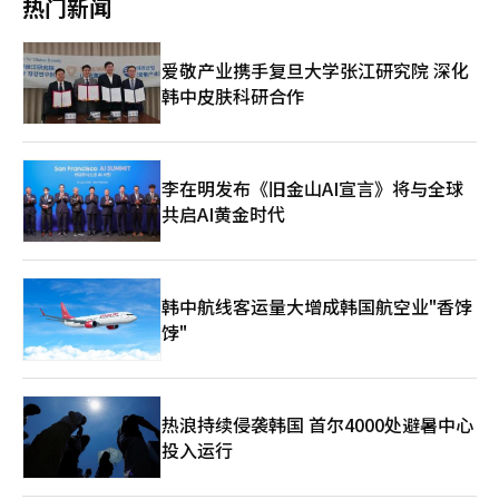
热门新闻
和外部借款支持运营资金，但由于重生程序持续时间过长和经营环
流动性保障能力等。我们银行在此次选定过程中，因其全球水平的
体的价值。尽管如此，能源仍然是工业文明的基础，中东的地缘政
境恶化，这些资金也大部分已用尽。 因此，家乐福决定从10日至7
风险管理体系和数字化外汇结算系统获得了优异评价。我们银行行
治重要性不会轻易消失。⑮ 摩根大通摩根大通是美国金融体系的
月3日暂时关闭104家大型超市中贡献较低的37家门店，集中运营
长郑镇完表示：“我们将通过提升风险管理系统和数字支付创新，
核心。它在全球利率、美元流动和投资银行业务中发挥着巨大影响
爱敬产业携手复旦大学张江研究院 深化
剩余的67家门店。家乐福计划优先向核心门店供应有限的商品，以
成为国民养老金稳定资产运用的合作伙伴。”此外，我们银行还参
力。在AI时代，金融仍然是资本配置的中心。即使在数字金融创新
韩中皮肤科研合作
最小化销售下降和客户流失。关闭门店的员工将获得平均工资70%
与了管理年均51万亿韩元的首尔市金库的招标。我们银行曾在104
的背景下，传统金融机构的力量依然存在。⑯ SK海力士SK海力士
的休业补助，并将为希望者提供转岗机会。门店内的租赁店铺将正
年间负责首尔市金库，2018年将此职务交给了新韩银行。首尔市
已成为HBM市场的绝对强者。被视为解决AI时代内存瓶颈的关键企
常运营。 业界普遍认为，此举实际上是家乐福重生的关键一招。
将组建由金融专家和注册会计师组成的评审委员会，对提案进行评
业。过去，内存产业价格波动较大，但如今HBM已成为战略产
家乐福工会也表示，“即使放弃工资，也应优先投入资金以恢复商
估，并预计在本月内选定运营银行。被选定的银行将于明年起负责
品。SK海力士的迅速崛起展示了韩国半导体产业的新可能性。⑰
品供应”，显示出现场的危机感加剧。家乐福将制定包含门店运营
至2030年间的首尔市资金运用。今年首尔市预算达到51万4778亿
李在明发布《旧金山AI宣言》将与全球
VisaVisa是全球支付系统的核心企业。随着数字经济的扩大，支付
效率提升和剩余业务出售方案的修订重生计划，并提交给法院和债
韩元。我们银行目前负责首尔市25个区中的14个区金库，预计将
网络的价值也在增加。无现金社会的普及使Visa的影响力进一步扩
共启AI黄金时代
权人。 NS购物获得全国线下零售网络，面临组织稳定和市场份额
强调与市金库的协同效应。※ 本报道经人工智能（AI）系统翻译与
大，展示了金融基础设施的强大力量。⑱ 埃克森美孚埃克森美孚
竞争挑战 另一方面，获得家乐福快递的NS购物，超越了以电视和
编辑。
是传统能源产业的象征。尽管尝试扩大碳捕集技术和环保业务，但
移动为中心的业务结构，建立了全国线下零售网络。NS购物相关
全球资本的重心正逐渐转向AI和数据产业。尽管如此，能源安全仍
人士表示，“此次合同的签署将基于我们在食品专业性和流通能力
然是国家生存的关键因素。⑲ 腾讯腾讯是中国数字经济的核心企
韩中航线客运量大增成韩国航空业"香饽
上的优势，成为增强线上线下竞争力的重要转折点。” NS购物预
业。它构建了结合游戏、社交、云计算和金融科技的庞大生态系
计将利用现有的食品专业性和购物客户基础，加快线上线下结合的
饽"
统。尽管面临中国政府的监管和经济放缓，腾讯仍保持强大的平台
食品全渠道战略。通过将电视购物客户引流至门店，同时将线下访
影响力。⑳ 诺和诺德诺和诺德是糖尿病和肥胖治疗市场的全球强
客与自有食品系列和移动服务结合，期待实现协同效应。 然而，
者。在全球老龄化和肥胖增加的趋势下，持续实现稳定增长。生物
收购后也面临不少挑战。家乐福快递在长期重生程序中，核心人员
产业有可能成为未来经济的核心支柱。最终，全球市值前20大企业
流失和销售能力下降。由于工会影响力较强，人员调整和组织稳定
的变化不仅仅是股市的波动。这是人类文明权力转移的地图。过
热浪持续侵袭韩国 首尔4000处避暑中心
过程中可能会面临较大协调压力。此外，NS购物还需面对与已在
去，石油和金融推动了全球经济。然而现在，AI、半导体、数据和
投入运行
SSM市场占据优势的竞争对手如易买得和GS Fresh的激烈市场份额
生物技术正在决定未来。在这一中心，韩国的半导体产业占据重要
竞争。 业界人士表示，“此次交易是家乐福为了生存而出售优质
位置。三星电子和SK海力士的崛起不仅是企业成长的体现，更是
资产，NS购物则急需获得线下食品零售网络的结果。”他指