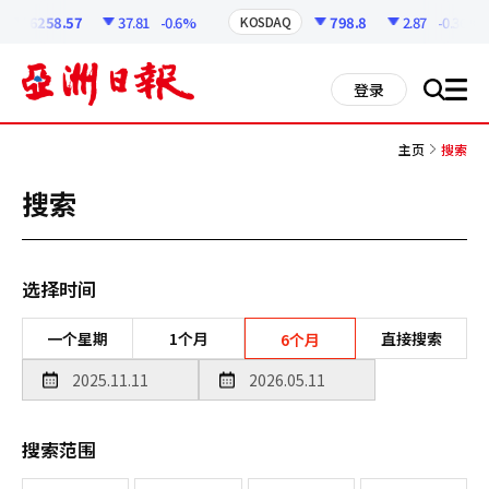
코
인
6258.57
37.81
-0.6%
798.8
2.87
-0.36%
KOSDAQ
정
보
all
登录
搜
men
索
主页
搜索
搜索
选择时间
一个星期
1个月
直接搜索
6个月
搜索范围