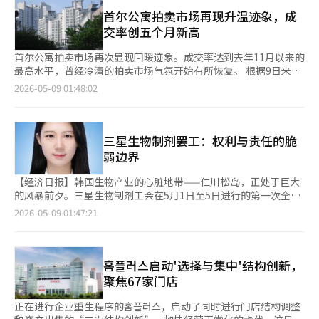
据，截至当天收盘，KRX优质办公REITs指数的收益率为零。同
是推动人类新思维的核心设备。微软和亚马逊通过云计算在AI产业
得到了验证。根据Insight Asia的《2026年越南快餐市场及消费者
期，KRX房地产REITs基础设施指数也仅上涨0.01%，呈现横盘走
首尔公寓拍卖市场再现升温迹象，成
中扮演着道路和港口的角色。博通则凭借定制AI芯片和数据中心网
趋势报告》，82%的越南消费者在最近一次快餐访问中选择了与鸡
势。 与年初以来KOSPI指数上涨77.92%相比，这一表现形成鲜明
交率创五个月新高
络迅速崛起。台积电以先进的工艺技术成为全球半导体产业的核心
肉相关的菜单，远超汉堡（11%）和比萨（7%）。目前，越南快
对比。分析认为，在半导体行业推动的上涨行情中，投资者更倾向
枢纽。相对而言，曾经的绝对强者能源企业则逐渐被边缘化。沙特
餐市场的竞争者包括乐天利亚（222家）、Jollibee（213家）、
于风险资产和成长股，相对防御性较强的REITs投资吸引力下降。
首尔公寓拍卖市场再次显现回暖迹象。成交率达到去年11月以来的
阿美和埃克森美孚仍然是巨头，但全球资本如今更看重AI和数据产
KFC（172家）和麦当劳（37家）。 从收益结构来看，鸡肉相关菜
尤其是在上个月27日，JR全球REITs向首尔重整法院申请企业重整
最高水平，曾经冷清的拍卖市场气氛开始有所恢复。 根据9日来自
业的价值。这不仅是产业的变化，更是人类文明的能源结构正在发
单的优势明显。在选择鸡肉相关菜单的消费者中，84%选择了鸡
程序后，市场的不信任感加深。JR全球REITs以比利时布鲁塞尔金
拍卖与公卖数据专业公司“知知拍卖”的数据显示，上个月全国公
2026-05-09 01:48:02
生根本性转变的标志。生物产业的崛起同样值得关注。礼来公司通
肉、饮料和配菜的套餐。虽然套餐订单仅占总订单的68%，但其销
融大厦和美国纽约曼哈顿办公室为基础资产，由于资产价值下降导
寓拍卖进行的案件数量为3409件，较前一个月的3167件增加约
过肥胖治疗药物的革命进入全球市值前十。过去，制药行业被认为
售贡献率达72%，显示出高效的收益。通过外卖平台的订单比例也
致的贷款价值比（LTV）不达标，现金流受到阻碍，最终未能偿还
8%，为去年9月以来的最高水平。 全国公寓拍卖成交率为
是稳定但增长有限的行业，如今随着AI、基因技术和精准医疗的结
超过47%，使得鸡肉品牌成为最大的受益行业。味道（74%）是
到期债务和短期电子债券。 受此影响，上个月29日，韩华
35.7%，较上月上升0.8个百分点。然而，成交价率为87.0%，较
合，重新被评估为高增长产业。所有这些趋势最终归结为一个问
消费者决策的首要因素，其次是便利性（48%）和价格
REITs（-10.02%）、马斯顿首选REITs（-9.85%）、乐天
上月下降0.3个百分点。 首尔市场的气氛相对更为强劲。上个月首
三星生物制剂罢工：权利与责任的脆
题：未来推动全球经济的力量是什么？过去，石油、钢铁、金融和
（43%）。 ◆ The Ventures收购Chicken Plus越南股份，目标在
REITs（-8.11%）等大多数上市REITs大幅下跌，行业内资金筹集
尔公寓拍卖进行的案件数量为152件，较上月略有减少，但成交率
弱边界
房地产是全球经济的中心。然而现在，数据、半导体、AI算法和生
4年内达到270家门店 早在今年2月，The Ventures也成为
的担忧加剧。 证券界认为，此次事件扩展至整个REITs行业的基本
达到了48.7%，较上月上升5.2个百分点，为去年11月以来的最高
物技术正决定着人类的未来。那么，韩国处于何种地位？在AI算法
Chicken Plus越南的最大股东，正式进入当地F&B市场。Chicken
面问题的可能性较低。分析指出，这是个别股票因海外资产价值下
水平。 业内人士分析，首尔拍卖物件本身减少的情况下，未流拍
【经济日报】韩国生物产业的心脏地带——仁川松岛，正处于巨大
方面，韩国落后于美国，在平台方面则被中美所超越。然而，在内
Plus自2016年开设首家门店以来，已在国内发展到500多家，并于
降和汇率对冲结算负担等不利因素叠加的特殊案例。 代信证券研
的单次成交案例增多，导致成交率上升。具有价格吸引力的物件吸
的风暴前夕。三星生物制剂工会在5月1日至5日进行的第一次全面
存半导体和先进制造技术方面，韩国仍然保持着世界一流的竞争
2019年进入越南，目前在全国运营超过100家门店。 The
究员李惠珍表示：“JR全球REITs事件是海外资产评估下降与流动
引了实际需求和投资需求的双重涌入。 成交价率也开始回升。上
罢工后，预告将在8日如谈判破裂，将进行更强力的“第二次全面
力。特别是在HBM、先进封装和下一代内存领域，如果韩国企业
2026-05-09 01:47:21
Ventures通过海外投资基金收购了股份，国内炸鸡连锁企业作为
性缺乏交织的个别案例。”她认为，“拥有大型企业赞助和高信用
个月首尔公寓的成交价率为100.5%，较上月的99.3%上升1.2个百
罢工”。工人行使的正当权利“团结权”与企业的生存及产业责任
能够保持优势，韩国有望成为AI时代的核心战略国家。接下来，我
战略投资者参与。收购完成后，现有运营团队和员工将保持不变。
评级（AA-至A+）的REITs，其融资环境的影响将是有限的。” 国
分点，时隔三个月再次突破100%。 特别是以评估价在1.5亿韩元
之间的冲突，使得这一界限变得前所未有的脆弱。生物药品委托开
们逐一分析全球市值前20大企业。① 英伟达英伟达已成为AI时代
该基金计划利用现有门店网络和基础设施，在4年内将Chicken
内上市REITs的平均LTV约为57%，管理水平被评估为风险不高。
以下的大型公寓为主的市场表现尤为突出。近期首尔公寓价格的上
发生产（CDMO）产业与一般制造业截然不同。工厂的停工不仅仅
的王者。过去被视为游戏显卡公司，如今已成为推动整个人工智能
Plus越南的门店数量增加到270家，并通过自建养鸡场和生产、流
REITs行业通过多元化借贷结构，包括担保贷款、公司债、短期债
涨趋势与实际居住需求部分转向拍卖市场的影响也得到了反映。
是“生产延迟”。活细胞的培养和提纯过程必须24小时不间断地进
홈플러스启动'选择与集中'结构创新，
产业的核心企业。GPU已成为AI学习和推理的必备设备，没有英伟
通、销售的内在化来加强成本控制和质量管理。 The Ventures的
券等，提升了应对危机的能力。 未来REITs市场将根据资金筹集能
从地区来看，江东区和九老区的涨幅较大。江东区的成交价率为
行，这种“连续性”是生命的保障。如果培养中的细胞株死亡或蛋
达的芯片，开发超大规模AI模型几乎不可能。美国政府对中国的
聚焦67家门店
越南投资负责人金大贤表示：“此次交易的目标是将韩国餐饮连锁
力和赞助商的信誉度，出现更明显的差异化。市场分析认为，这反
105.5%，较上月上升9.9个百分点，而九老区为99.6%，上升7.2个
白质变质，该工序的批量产品将全部报废。公司估计此次罢工造成
GPU出口进行战略性管控，正是基于此。英伟达不仅是半导体企
与当地基础设施结合，提高资产价值。”他还表示：“越南F&B市
而是挑选优质REITs的机会。 三星证券研究员李京子表示：“最近
百分点。 竞标竞争也愈发激烈。上个月，参与竞标人数最多的物
的潜在损失将达到6400亿韩元。此外，CDMO产业的核心资产
业，更是AI时代权力结构的象征。② 字母表（谷歌）谷歌正在从搜
正在进行企业重生程序的홈플러스，启动了同时进行门店结构调整
场具有巨大的增长潜力。” 此外，越南市场上也有乐天GRS运营
JR全球REITs事件源于海外资产的特殊风险，将其扩大解读为整个
件是位于永登浦区新吉洞的一处建筑面积为84.9㎡的公寓，共有29
是“按时交货”和“质量”。未能履行与全球大型制药公司的合