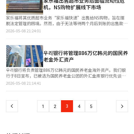
家乐福出售超市业务后面临流动性危
产能力，全球经济将面临严重混乱。台积电不仅是一家企业，更是
的要求，制定比之前更为严格的修订重生计划。该计划将包括门店
实现扭亏为盈。 未来资产证券公司的研究员李镇浩表示：“自4月
议员提到自己的政治信念“牛步千里”，表示：“我将只关注国
机，NS购物扩展线下市场
地缘政治战略资产。⑧ 脸书（Meta Platforms）尽管面临元宇宙
效率化、部分门店暂停营业、剩余业务部的出售及并购推进方案
以来，原材料价格的上涨已开始全面传导至产品价格，同时原材料
民，稳步推进立法活动。” 赵议员随后也在同一地点宣布竞选国
失败的争议，Meta仍通过广告和AI推荐算法实现了复苏。
等。公司表示，在向法院提交修订案后，即使在重生计划获批之
价格也开始趋于稳定。”他预测：“第二季度将出现明显的业绩改
会副议长。他指出：“在庞大执政党的立法独裁和极端对立中，国
家乐福将其优质超市业务“家乐福快递”出售给NS购物，旨在摆
Facebook、Instagram和WhatsApp仍是全球最大的人类网络。
前，也将并行推进业务部的出售。此外，业界关注重生程序的维持
善。” 新韩投资证券的研究员李镇名也分析称：“尽管在行业内
民的声音消失了。”并表示：“国会不应是争斗的地方，而应是解
脱法定管理的困境。然而，由于无法等待两个月后到账的出售款，
基于AI的广告效率愈发增强，Meta是最能吸引人类关注和时间的
是否会影响未来的就业稳定和地区商业。由于大型零售企业的特
股价表现较为疲软，但作为全球NB乳胶的领先企业，考虑到其反
决问题的场所。” 他表示：“我将利用五届的经验作为民生协作
家乐福已决定关闭37家大型超市。与此同时，NS购物借此机会在
企业之一。⑨ 特斯拉特斯拉不仅是一家汽车公司。它是一家结合
2026-05-08 21:24:01
性，与合作企业和入驻的小商户、地方经济的关联性较大。实际
转的可能性，股价有望被重新评估。”※ 本报道经人工智能（AI）
的工具。作为‘湖南的女儿’赵培淑，我将成为跨越地区和世代的
全国范围内建立线下据点，全面启动线上线下全渠道业务。 根据8
自动驾驶、能源存储和机器人技术的未来科技公司。尽管电动车市
上，企业重生的案例表明，在维持营业的情况下推进并购，债权回
系统翻译与编辑。
整合的桥梁。”并强调：“我将放下陈旧的惯性和既得利益，倾尽
日的零售业消息，家乐福与NS购物已于前日获得首尔重生法院的
场竞争激烈，特斯拉在软件和数据方面仍保持强大的竞争力。尤其
收率通常高于清算。홈플러스相关人士表示：“仅靠익스프레스的
所有政治资产以恢复国民的信任。” 另一方面，国民力量党计划
批准，签署了家乐福快递业务的转让协议。家乐福在部分债务转移
是完全自动驾驶（FSD）技术具有改变汽车产业结构的潜力。⑩ 礼
出售无法充分确保重生程序所需的资金，必须同时进行门店运营效
于13日选出国会副议长候选人。除了朴议员和赵议员外，赵景泰
的条件下，获得了1206亿韩元的现金。虽然未达到市场预期的
우리银行将管理886万亿韩元的国民养
来公司礼来公司通过肥胖治疗药物的革命改变了全球制药产业的格
率化和额外流动性获取，以建立正常化的基础。”他还补充
（六届）议员也被视为国会副议长候选人之一。
3000亿韩元，但对于正在法定管理中的家乐福而言，这笔资金可
老金外汇资产
局。肥胖不仅是体型问题，更是与糖尿病、心血管疾病和各种慢性
道：“如果重生中断，将对就业、合作企业和地方经济产生重大影
用于支付拖欠工资和合作伙伴款项，提供了紧急流动性。 然而，
病相关的现代文明核心疾病。肥胖治疗市场未来有可能达到数万亿
响，因此需要利益相关者的合作。”※ 本报道经人工智能（AI）系
家乐福的流动性危机仍在持续，因为出售款项将在两个月后才会到
우리银行将负责管理886万亿韩元的国民养老金海外资产。我们银
规模。生物技术正逐渐成为与半导体同样重要的战略产业。⑪ 三
统翻译与编辑。
账。大股东MBK Partners在3月注入的1000亿韩元大部分已被消
行于8日宣布，已被选为国民养老金公团的外汇金库银行优先谈判
星电子三星电子是韩国工业化的象征。它是一家同时引领内存半导
耗，家乐福需在7月3日的重生计划表决前自行筹集运营资金。 家
对象。这是自2021年以来五年内首次选定外汇金库银行，合同期
体、智能手机、显示器和家电产业的全球企业。尤其在AI时代，
页
2026-05-08 21:14:41
乐福表示，仅通过出售家乐福快递无法满足重生程序所需的运营资
从8月开始至2031年7月。外汇金库银行负责国民养老金海外投资
HBM和先进封装的竞争力再次受到关注。三星电子市值突破1万亿
金和剩余业务的正常化资金，因此已启动“二次结构创新”。二次
过程中产生的外汇交易出纳、外汇账户的开设与注销、外汇资金管
美元不仅是企业成长的象征，更是韩国产业竞争力的标志性事件。
一
结构创新的核心是额外资金的获取和门店运营效率的提升。 家乐
理等工作。国民养老金与日本公的养老金（GPIF）、挪威主权财
⑫ 伯克希尔哈撒韦伯克希尔哈撒韦是沃伦·巴菲特投资哲学的象
福已向最大债权人梅里茨金融集团请求在出售款到账前的两个月内
富基金（GPFG）并列为全球三大养老金，截至今年2月底，管理
征。重视长期价值和现金流的经营方式在全球金融市场仍然具有重
上
3
下
1
2
4
5
提供短期贷款和紧急运营资金支持，但截至目前尚未收到具体回
的基金规模达到1610万亿韩元，其中886万亿韩元为海外资产。自
大影响力。在AI热潮中，稳定价值投资的重要性得到了体现。⑬ 沃
复。梅里茨目前以约1.2万亿韩元的贷款为担保，持有价值4万亿韩
2021年我们银行被选为外汇金库银行时，国民养老金的外汇资产
尔玛沃尔玛展示了传统零售企业如何通过数字创新生存。AI物流和
一
元的68个门店的房地产。家乐福表示，“在没有梅里茨的资金支持
为415万亿韩元。此次外汇金库银行的招标中，我们银行与KB国民
供应链创新、数据驱动的库存管理系统使沃尔玛重新回到增长轨
下，几乎无法实现重生。”重生程序后，主要交易伙伴的交易条件
银行展开了竞争。公团选择外汇金库银行的标准包括银行的财务稳
道。零售仍然是人类生活的基本产业。⑭ 沙特阿美沙特阿美仍然
页
收紧和供货减少导致销售大幅下降。MBK通过自有资金、连带担保
定性、业务执行能力、外汇资金管理经验及服务水平、风险管理和
是全球最大的能源企业之一。然而，全球资本如今更看重AI和半导