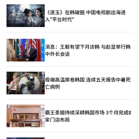
韩国依然站在全球工业文明核心的证明。当然，挑战依然严峻。美
出，“家乐福当前的首要任务是渡过流动性危机，而NS购物则需
中技术霸权竞争愈演愈烈，围绕台湾的地缘政治紧张局势也在加
《逐玉》在韩破圈 中国电视剧出海进
利用线下据点强化食品竞争力。”※ 本报道经人工智能（AI）系统
剧。AI产业的发展速度超乎想象。然而，危机总是伴随着机遇。韩
翻译与编辑。
入"平台时代"
国虽然是资源匮乏的国家，但凭借技术、教育和制造能力，在全球
工业史上实现了奇迹般的增长。如今，韩国再次迎来了在AI时代跃
升的机会。如果能够将内存半导体、先进制造、电池和生物产业结
合，韩国有望不仅仅是出口国，而是成为AI时代的战略国家。《道
德经》中有云：“天下难事，必作于易。”今天的半导体竞争并非
消息：王毅有望下月访韩 与赵显举行韩
一朝一夕之功，而是数十年来在实验室、工厂和生产线中默默积累
中外长会谈
的技术和人才的结果。全球资本市场正在选择新的文明中心，而韩
国的半导体产业正处于这一巨大潮流的中心。
极端高温席卷韩国 连续五天报告中暑死
亡病例
霸王茶姬持续深耕韩国市场 3个月完成8
家门店布局