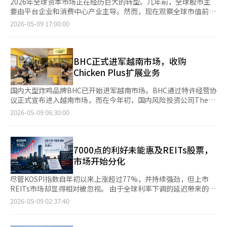
2026年全球资本市场正在经历巨大的转型。几年前，全球股市主
要由平台企业和消费中心产业主导。然而，现在观察全球市值前列
的企业，发现这一趋势已经发生了根本变化。人工智能（AI）、半
2026-05-09 17:00:00
导体、数据中心、云计算、先进电网和生物技术已成为新时代的核
心支柱。如果说过去的石油和钢铁是工业革命的心脏，那么今天的
GPU、HBM、AI服务器和数据中心则是全球经济的心脏。最显著
的变化是半导体行业地位的转变。曾几何时，半导体是典型的受经
BHC正式进军越南市场，收购
济周期影响的制造业。然而，随着AI时代的到来，半导体已不再是
Chicken Plus扩展业务
简单的部件产业，而是影响国家安全、金融、外交和军事战略的关
键产业。美国对中国的先进GPU出口实施管制，中国则全力支持本
国内大型炸鸡品牌BHC已开始进军越南市场。BHC通过特许经营协
国半导体产业的发展，台湾海峡成为全球经济最大的地缘政治风险
议正式宣布进入越南市场，而在今年初，国内风险投资公司The
区域，这一切都不是偶然。AI时代的半导体已成为类似于20世纪石
Ventures也收购了Chicken Plus在越南的股份，进一步推动了当
2026-05-09 06:30:00
油的战略资产。在最新的全球市值排名中（截至5月9日的估算），
地扩展。 根据8日（当地时间）《Tuổi Trẻ》等越南媒体的报道，
韩国半导体企业的崛起尤为引人注目。三星电子首次突破1万亿美
BHC母公司餐饮品牌集团与总部位于新加坡的Hao Open Food于
元市值，位列全球第11位，这不仅仅是股价上涨的结果。这表明，
上月签署了特许经营协议，迈出了进入越南市场的第一步。Hao
韩国的产业结构依然是全球制造业的核心支柱。尤其是HBM和AI内
Open Food是一家在东南亚运营餐饮和零售业务的公司，目前在
7000点的利好未能惠及REITs股票，
存的竞争力开始显现，韩国企业再次站上全球资本市场的中心舞
越南拥有当地的分销网络和物流基础设施。BHC是国内领先的炸鸡
市场开始分化
台。SK海力士的迅速崛起更是戏剧性。曾被视为三星电子的后起
连锁品牌，全球运营超过2300家门店。BHC计划在未来10年内在
之秀，如今已成为AI内存时代的核心供应商。HBM市场的主导权不
河内、胡志明市和岘港等主要城市开设50家门店。 餐饮品牌集团
尽管KOSPI指数自年初以来上涨超过77%，并持续强劲，但上市
仅仅是技术优势，更是决定整个AI产业性能和效率的关键因素。AI
代表宋浩燮表示：“我们计划利用当地合作伙伴的分销网络和运营
REITs市场却显得相对被忽视。 由于全球利率下调的延迟带来的下
服务器需要比传统服务器更多的高性能内存，随着AI模型的庞大
能力，持续扩大门店系统并建立品牌。”BHC将以Ppurinkle和
行压力，以及最近发生的JR全球REITs申请企业重整程序事件，市
2026-05-09 02:37:40
化，内存瓶颈问题愈发严重。最终，掌握内存的企业将获得AI产业
Macho King为核心菜单，同时推出符合当地口味的菜品。Macho
场整体投资情绪受到抑制。专家们认为，短期内波动性不可避免，
的实质性霸权。全球市值前列企业的构成清晰地揭示了新的经济秩
King自2015年推出以来，预计到2025年累计销售量将达到4000万
但此次事件将促使REITs市场开始分化。 根据8日韩国交易所的数
序。英伟达已成为AI时代的王者。GPU不再是简单的图形芯片，而
份，销售额约为8000亿韩元。 越南炸鸡市场的增长潜力在数据中