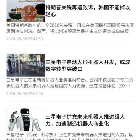
息保护投资现状及专门人员的相关活动，以便用户能够了解企业的
大的影响。 国会宪法修正案再提案失败，吴元植批评无限期辩论
安全水平，并引导企业自愿增加安全投资。 今年的义务企业名单
特朗普关税再遭败诉，韩国不能掉以
滥用 国会议长吴元植于8日召开本会议，试图强行提案宪法修正案
是根据其业务领域的营业收入和用户数量等标准确定的。包括拥有
轻心
等51个议案，但因国民力量党对所有法案申请了无限期辩论而被迫
线路设备的基础电信运营商（ISP）、互联网数据中心（IDC）运营
撤回。吴元植批评国民力量党滥用无限期辩论。国民力量党院内代
商、高级综合医院、基于云基础设施的服务提供商等。营业收入超
美国特朗普政府的‘全球10%关税’再次在美国联邦国际贸易法庭
表宋彦锡在本会议结束后与记者见面时指出：“没有与在野党达成
过3000亿元的上市公司和过去三个月日均用户超过100万的通信服
遭到违法判决。然而，将此判决解读为保护主义的退步或自由贸易
共识的强行宪法修正，必然会导致独裁和不幸。” 吴元植在当天
务提供商也在公示范围内。 今年的义务企业数量比去年增加了27
的回归，显然与现实相距甚远。法庭所制止的是关税的‘方式’，
2026-05-08 23:47:50
的国会本会议上表示：“为了不让39年来的宪法修正案流产，今天
家，其中营业收入超过3000亿元的上市公司增加了13家，日均用
而不是在美国政治界普遍蔓延的产业保护趋势本身。 实际上，判
再次召开本会议，但看到国民力量党以无限期辩论回应，我认为再
户超过100万的通信服务提供商增加了10家。随着数字服务的使用
决的核心就在于此。特朗普政府在利用国际紧急经济权力法
进行议事已无意义，因此不再提案宪法修正案。” 具允哲称房地
不断扩大，公示的范围也在逐渐扩大。 义务企业需在6月30日前通
（IEEPA）实施互惠关税受阻后，立即依据贸易法第122条对全球
产市场将向实际居住需求转型，考虑调整租赁业者特例 政府评估
过信息保护公示综合门户提交投资、人员认证现状等相关信息。如
进口商品统一征收10%关税。然而，法庭认为第122条原本是为应
三星电子启动人形机器人开发，或成
房地产市场已进入向实际居住需求转型的阶段，并表示将考虑调整
未在规定时间内公示，将根据相关法律法规处以最高100万元的罚
对国际收支危机等特殊情况而设计的临时性条款。因此，此次裁决
数字转型突破口
对租赁业者的税收特例。 副总理兼财政经济部长具允哲于8日在政
款。 即使不在义务范围内，自愿公开安全现状的企业也将获得一
是对“总统权力滥用”的判断，并不否定保护美国制造业的必要
府首尔厅舍举行的紧急经济总部会议及经济与房地产关系部长会议
定的优惠。自愿公示的企业可享受信息保护及个人信息保护管理体
性。 事实上，美国的贸易政策现在才真正进入关键阶段。特朗普
三星电子正在重新将机器人业务推向前台。公司不仅加强了专门负
上表示：“最近房地产市场已摆脱过热状态，正向以实际居住者为
系（ISMS或ISMS-P）认证审查手续费的30%折扣。政府计划通过
政府和美国贸易代表办公室（USTR）已经开始转向以贸易法第
责机器人的未来机器人推进组的人力资源，还在设备体验（DX）
中心的方向转型。” 他进一步指出：“贷款限制和土地交易许可
义务公示和自愿公示相结合，提升企业整体的安全投资水平。 如
301条为核心的体系。301条与紧急命令式关税不同，它通过调查
部门内新设了一个专注于人工智能（AI）基础的未来项目的执行组
2026-05-08 22:03:00
制度阻止了投机性购房，住房价格上涨的预期也在降低，投资范式
有异议的企业可在本月15日前提交异议申请和证明材料。科学技术
特定国家的产业结构、补贴、供应链影响力和价格扭曲等，经过听
织，迅速推进制造机器人和人形机器人的商业化准备。 据业内消
也正在从房地产转向资本市场等生产性领域。” 金融监管机构推
信息通信部将对此进行审查，以最终确定义务企业名单。为帮助企
证会后再决定是否征收关税或实施制裁。虽然程序较长，但法律正
息，三星电子DX部门最近进行了未来机器人推进组的内部招聘，
动包容性金融，向社会连带经济组织注入2万亿韩元 在李在明总统
业落实制度，部门还提供了公示指南，并将在22日前开展以实操为
当性更强。实际上，美中贸易战中的许多核心关税也是在这一框架
并于当天截止接受申请。 在招聘之前，三星电子为员工举办了说
最近强调“金融机构是准公共机构”的背景下，金融监管机构将正
主的公示培训。 公示资料的验证工作也将随之展开。科学技术信
内维持的。 韩国需要关注的是美国最近提出的表述。美国开始将
明会，分享了推进组的工作和角色。未来机器人推进组是在三星电
三星电子扩充未来机器人推进组人
式启动对社会连带经济组织的金融支持。计划通过公共部门和民间
息通信部计划从7月开始，推行企业提交资料的准确性验证程序。
包括韩国在内的主要制造国的‘结构性供应过剩’作为问题。这不
子获得机器人平台公司彩虹机器人的最大股东地位后新设的组织，
力，加速制造机器人商业化
金融机构在今年提供约2万亿韩元，以促进社会连带金融的活跃。
这一举措旨在提高公示内容的可信度，而不仅仅是简单的资料提
仅仅意味着某些特定商品的进口量大，而是指美国认为海外制造竞
负责统筹人形等下一代机器人技术的开发。 此次人力资源的补充
金融委员会于8日在首尔中区的市民金融促进院召开了“2026年第
交。 此次公示与将安全投资提升至企业责任领域的趋势相吻合。
争力削弱了其国内产业生态系统。 特别是半导体、 batteries、钢
被认为不仅仅是组织扩展，更是将机器人业务的路线图推向执行阶
三星电子（代表：韩宗熙）正在扩充未来机器人推进组的人力，以
一次社会连带金融协商会”。会议上，政府、政策金融机构、互助
随着大规模个人信息泄露和服务故障的频繁发生，企业的信息保护
铁和造船等韩国具有优势的产业均在调查范围之内，这一点不容小
段的布局。三星电子在最近的业绩发布电话会议中表示，将首先开