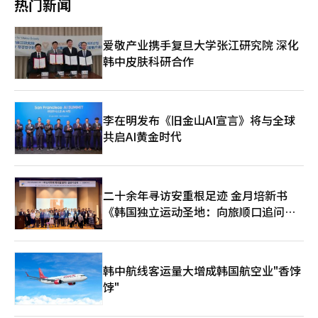
热门新闻
可能会加大股市的波动性。”他还指出，在增长率放缓的担忧中，
要，若罢工风险变为现实，可能会影响生产和客户信任。三星电子
的危机感自然加重。与此同时，外界对DS部门出色业绩和AI半导
指数持续高位运行，需警惕因过热而导致的技术性调整风险。※
副会长全英贤和社长诺太文当天就薪资谈判表示：“请确保未来竞
体市场扩张的关注，使得DX部门在公司内外的努力未能得到应有
本报道经人工智能（AI）系统翻译与编辑。
争力不受损失。” 业界分析认为，三星电子在半导体繁荣中应加
的认可。 最近，DX部门的工会成员大规模退出联合斗争总部，原
爱敬产业携手复旦大学张江研究院 深化
强整体竞争力，同时还需解决内部冲突，面临双重挑战。 一位要
因是DS部门奖金议题的突出使得DX的相关问题被忽视。对此，动
韩中皮肤科研合作
求匿名的三星电子员工表示：“总罢工的尝试主要集中在DS部
行工会向以DS部门成员为主的超企业工会和全国三星电子工会发
门，导致DX员工的不满加剧。现在大家觉得DS和DX更像是有不同
文，要求遵守公平代表义务，分享谈判信息并禁止差别待遇。 一
利益的组织，而不是同一家公司。”
位DX部门的相关人士表示：“由于公司整体员工中接近一半是DX
员工，DS主导的工会要求公司完全接受是困难的。”他认为，在
更极端的冲突发生之前，DS员工应当做出让步。 业界分析认为，
李在明发布《旧金山AI宣言》将与全球
三星电子内部冲突可能对HBM等内存半导体的竞争力产生严重影
共启AI黄金时代
响。DS部门在去年上半年曾在HBM竞争中处于劣势，业务发展停
滞。自去年底以来，虽然开始恢复主导地位，但尚未建立起根本竞
争力。 半导体专家指出，全球大型科技客户如英伟达等将质量、
良率和交货稳定性作为选择供应商的关键标准。如果罢工风险变为
二十余年寻访安重根足迹 金月培新书
现实，短期生产中断的影响将小于客户信任的损害。 如果因罢工
《韩国独立运动圣地：向旅顺口追问历
等原因导致工厂频繁停工，HBM的良率下降将不可避免，最终影
响产品质量。HBM是一种将多层DRAM叠加并结合先进封装的高难
史》出版
度产品，其生产过程的稳定性和质量管理至关重要。良率的不稳定
意味着客户流失。 一位要求匿名的三星电子高管表示：“工会方
面也声称罢工可能造成数十万亿韩元的损失，外界估计半导体工厂
韩中航线客运量大增成韩国航空业"香饽
停工的损失每天可达1万亿韩元。HBM的竞争归根结底是良率的竞
饽"
争，如果生产线频繁停工，可能会失去像英伟达这样的核心客户的
稳定供应商地位，这才是最严重的风险。”