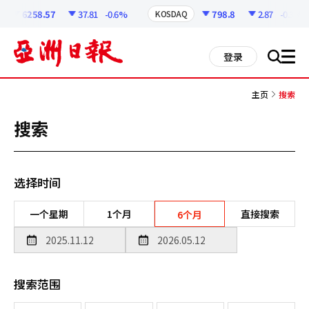
코
인
6258.57
37.81
-0.6%
798.8
2.87
-0.36%
KOSDAQ
정
보
all
登录
搜
men
索
主页
搜索
搜索
选择时间
一个星期
1个月
直接搜索
6个月
搜索范围