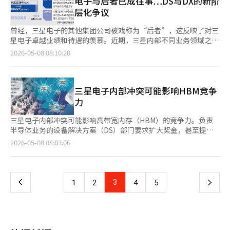
电子与后者已成往事…DS与DX的新阶
了AI能力提升培训，强化全公司的AI应用体系。虽然机器人和AX看
组件，三星电子和SK海力士在AI服务器数量增加时直接受益。而日
随其后的是“KODEX三星集团”，收益率为86.15%；而以三星电
层化争议
似是两个独立的业务，但实际上在制造自动化、数据分析和AI控制
本则在半导体设备、材料和检测设备方面具有优势。简单来说，韩
子和SK海力士等半导体大盘股为主的“RISE五大集团”则为
技术上是相互关联的。 机器人市场正变成全球大型科技公司和制
国制造“心脏”，日本制造“手术工具”。两者都重要，但市场对
84.23%。此外，“ACE三星集团行业加权”也达到了79.81%的收
曾经，三星电子的其他集团公司被戏称为“后者”，这反映了对三
造企业共同竞争的格局。如果三星能够将其在半导体、智能手机和
核心组件的反应更为强烈。 这实际上反映了韩国和日本产业历史
益率。 这些ETF的收益率飙升得益于三星电子在人工智能（AI）半
星电子卓越业绩和待遇的羡慕。近期，三星内部不同业务领域之间
家电制造中积累的工艺数据与机器人开发相结合，将在制造型机器
的逆转。1980年代，日本是全球半导体和电子产业的绝对强者，
导体超级周期中的强劲表现。尽管KOSPI指数同期上涨了
的新阶层化现象愈发明显。 据业内消息，设备解决方案（DS）部
2026-05-08 08:10:20
人商业化中占据优势。然而，人形机器人在稳定性、成本、电池控
而韩国则处于学习和追赶的阶段。然而，AI时代改变了这一顺序。
77.73%，但三星集团相关产品的超额收益率超过了10至15个百分
门员工对高额奖金的要求引发了其他部门员工的不满，担忧组织融
制和软件生态等方面仍面临许多挑战。 三星的机器人战略可能会
日本长期停留在成品和精密制造的结构中，而韩国则专注于内存战
点。在此期间，三星电子的股价暴涨了126.44%。 相比之下，除
合受到影响。 7日，DS部门员工主导的工会因过高的薪酬要求与公
从制造现场开始，逐步扩展到生活空间。通过在制造型机器人中验
略。 如今，日本经济面临的最大不安正是这一点。过去，日本认
三星外的五大集团的收益率则表现不佳。 “TIGER LG集团+”的
司产生激烈冲突，甚至可能导致总罢工。与此同时，设备体验
证性能和稳定性，再将应用范围扩大到家用、零售和物流服务领
为“韩国终究是日本产业生态圈的一部分”，但现在日本市场却开
收益率最低，仅为43.46%。其次是“TIGER现代汽车集团+”的
（DX）部门的员工感到愈发疲惫。DS部门受益于人工智能（AI）
三星电子内部冲突可能影响HBM竞争
域。这次人力扩充被视为具体化第一步的信号。 三星电子CFO副社
始跟随三星电子和SK海力士的走势。日本半导体股的急剧上涨，
50.44%和“ACE浦项集团聚焦”的59.28%。即便是因造船和防务
半导体需求的增长，推动了整体业绩，而负责手机、电视、家电和
力
长朴顺哲在最近的业绩发布电话会议中表示：“我们将首先开发制
背后也隐含着对韩国和美国内存企业AI繁荣的期待。 当然，当前的
强劲表现而相对稳健的“PLUS汉华集团”，其收益率也仅为
通信设备的DX部门则在全球消费放缓和成本压力下苦苦挣扎。 三
造型机器人，并通过积累的技术向家用和零售领域发展。为加速技
上涨并不意味着会永远持续。AI投资热潮可能会过热，半导体周期
62.86%，未能超过KOSPI的上涨幅度。 在五大集团之外的其他大
星电子第一季度营业利润为57.2万亿韩元，其中DS部门贡献了53.7
三星电子内部冲突可能影响高带宽内存（HBM）的竞争力。负责
术提升和实际应用，我们将专注于自身技术能力的提升，并与国内
随时可能波动。日本市场已经开始警告“半导体集中”的风险，韩
企业集团中，表现差异更加明显。3月31日上市的“WON斗山集团
万亿韩元。DX部门的业绩则在手机以外的领域停滞或恶化，家电
半导体业务的设备解决方案（DS）部门要求扩大奖金，甚至提出
有竞争力的企业合作，必要时也会考虑投资或收购。”※ 本报道
国同样面临三星电子和SK海力士占比过大的风险。 然而，可以明
聚焦”在短时间内实现了42.10%的收益率，超过了KOSPI的
业务甚至出现亏损。 业界普遍认为，这种业绩差距不仅是数字上
总罢工，而设备体验（DX）部门则在中国电视和家电业务撤退及
经人工智能（AI）系统翻译与编辑。
页
2026-05-08 08:03:06
确的是，全球市场正在从以汽车、钢铁和家电为中心的时代，转向
41.93%，引发市场期待；而同期“BNK Kakao集团聚焦”则录
的差异，更影响了组织情绪。半导体部门有更强的奖金要求理由，
盈利能力下降的背景下感到相对失落。内部裂痕可能对全球人工智
以AI基础设施为中心的时代。在这一变化中，韩国和日本的地位也
得-7.83%的收益率，成为主要集团中唯一陷入负增长的产品。 收
而设备业务则急于进行成本控制和维护盈利。业界人士指出：“即
能（AI）半导体竞争产生负面影响。 据业界消息，三星电子工会联
一
在发生变化。日本最近对三星电子和KOSPI的敏感度提升，正是因
益率的差异导致资金流动的极化。尤其是收益率低于指数
使在三星电子内部，DS和DX所处的市场环境完全不同，奖金争议
合斗争总部表示，如果与公司之间的工资谈判未能达成一致，将于
为韩国在AI时代的产业秩序中首次开始领先于日本的现实。※ 本报
的“TIGER现代汽车集团+”吸引了5741亿韩元的资金流入，显示
可能引发部门间的相对剥夺感。” 组织内部的裂痕正在转化为劳
21日开始总罢工。联合斗争的核心议题是DS部门的奖金。随着AI
道经人工智能（AI）系统翻译与编辑。
上
3
下
1
2
4
5
出投资者对现代汽车的增值计划和机器人等新业务的期待。 相
资冲突。以DS部门为主的超大型工会主导了联合斗争，而以DX部
半导体需求增加和内存市场回暖，工会要求将营业利润与奖金挂
反，收益率排名靠前的“KODEX三星集团”则流出了721亿韩元的
门为基础的同行工会则选择退出。表面上看是路线分歧，但业界普
钩。 DX部门的气氛则显得沉重。三星电子最近正式宣布停止在中
一
资金，因市场认为指数已达到高点，投资者开始获利了结。 BNK
遍认为这是DS主导的奖金谈判中，DX员工的不满积累的结果。 公
国的电视和家电销售，尽管这是考虑到中国企业的低价竞争和当地
投资证券的研究员金成弼表示：“ETF市场的扩张使得供需状况良
司方面也表达了压力。在与SK海力士、美光等竞争对手的激烈竞
需求疲软的决定，但DX内部普遍认为这是业务的退步。 考虑到电
好，但在宏观经济不确定性持续的情况下，ETF设立额的急剧增加
页
争中，恢复高带宽内存（HBM）的竞争力和扩大客户群至关重
视和家电长期以来是三星电子全球品牌价值的重要支柱，DX员工