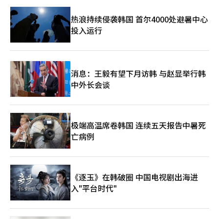
热浪持续侵袭韩国 首尔4000处避暑中心
投入运行
消息：王毅有望下月访韩 与赵显举行韩
中外长会谈
极端高温席卷韩国 连续五天报告中暑死
亡病例
《逐玉》在韩破圈 中国电视剧出海进
入"平台时代"