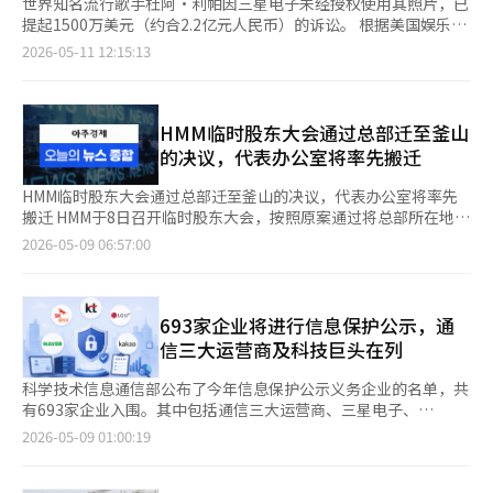
世界知名流行歌手杜阿·利帕因三星电子未经授权使用其照片，已
提起1500万美元（约合2.2亿元人民币）的诉讼。 根据美国娱乐媒
体《综艺》的报道，利帕团队于9日向美国加利福尼亚中部联邦地
2026-05-11 12:15:13
区法院提起诉讼，指控三星电子侵犯版权、商标权和肖像权等。
利帕方面表示，三星自去年起在电视包装盒上使用了利帕的照片。
得知此事后，利帕团队要求三星停止使用这些照片，但三星拒绝了
这一要求。 诉状中指出：“利帕的面孔在没有其同意或事先协商
HMM临时股东大会通过总部迁至釜山
的情况下，被大规模用于消费品的营销活动中，利帕对此并未给予
的决议，代表办公室将率先搬迁
任何许可，也不会给予。” 诉状还引用了一些消费者在看到印有
利帕照片的电视包装盒后表示购买意向的社交媒体帖子。利帕团队
HMM临时股东大会通过总部迁至釜山的决议，代表办公室将率先
认为，这表明三星电子商业性地利用了利帕的形象和品牌价值。
搬迁 HMM于8日召开临时股东大会，按照原案通过将总部所在地从
来自英国的利帕于2015年以单曲《新爱》出道，2017年发布的首
首尔变更为釜山的章程修正案。公司计划首先将代表董事的办公室
2026-05-09 06:57:00
张专辑《杜阿·利帕》在英国专辑排行榜上名列第三，随后她获得
迁至釜山，随后逐步考虑组织迁移。 HMM当天在首尔汝矣岛的
了三次格莱美奖。 《综艺》表示已向三星电子请求评论，但尚未
Park One Tower召开临时股东大会，表决通过将总部所在地变更
收到回复。※ 本报道经人工智能（AI）系统翻译与编辑。
为釜山广域市的章程修正案。出席现场的HMM代表崔元赫在致辞
中表示：“作为我国的代表国有航运公司，我们希望参与国家的均
693家企业将进行信息保护公示，通
衡发展这一社会大义，并实现持续的飞跃。” 三星电子接受政府
信三大运营商及科技巨头在列
调解，超企业工会再度进入谈判阶段 三星电子的劳资冲突暂时
从“冲突边缘”转向“再谈判阶段”。不过，罢工的卡片并未撤
科学技术信息通信部公布了今年信息保护公示义务企业的名单，共
回，因此未来的谈判结果可能再次引发紧张局势。 8日，超企业工
有693家企业入围。其中包括通信三大运营商、三星电子、
会表示，接受政府的请求，将于11日至12日参与事后调解程序。
NAVER、Kakao、谷歌、Meta等国内外主要企业，这些企业的服
2026-05-09 01:00:19
此前，工会因工资和绩效奖金体系等问题未能达成共识，已预告于
务频繁被公众使用。 科学技术信息通信部于8日发布了2026年信息
21日举行罢工。 业界解读此次决定并非单纯的日程推迟。政府直
保护公示义务企业名单。信息保护公示制度旨在要求企业公开其信
接介入调解，意味着三星电子的劳资冲突可能对整个行业产生相当