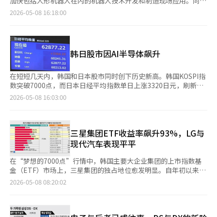
加快包括人形机器人在内的机器人技术开发和制造现场应用。同
金融中央会等参与者共同检查了社会连带金融活跃化的实施成果和
体系已成为与用户信任直接相关的因素。尤其是与公众生活密切相
觑。因为在美国看来，韩国既是盟友，又是具有竞争力的制造强
发制造型机器人，然后扩展到家庭和零售领域。同时，三星电子还
时，三星也在进行全公司AI转型的人力保障，推动向“AI驱动公
未来推进计划。李在明总统在6日于青瓦台主持的国务会议上提
2026-05-08 16:18:00
关的企业，如通信平台、云计算和医院等，更需要透明地展示其安
国。三星电子、SK海力士、现代汽车及电池企业被视为美国供应
表示将内化机器人核心部件，与国内企业合作，并在必要时考虑投
司”的转型。 8日，业界消息称，三星电子设备体验（DX）部门在
到：“金融机构追求盈利本身就是问题，金融机构的存在目的应当
全投资和专业人员的配备水平。 企业仅仅公开投资金额和人员规
链重建的核心支柱，但与此同时，美国内部也对“先进制造主导权
资和收购。 三星电子的机器人进展并非突然开始。自2021年成立
上月底发布了未来机器人推进组的内部招聘公告，并于今日截止报
得到重新审视。”※ 本报道经人工智能（AI）系统翻译与编辑。
模，并不能立即提升安全水平。公示信息需要易于用户和投资者理
最终必须归美国所有”的压力日益增强。这是一种合作与制衡并存
机器人商业化工作组（TF）以来，次年正式成立了机器人业务团
名。招聘领域主要集中在机器人硬件和AI等核心技术领域。 在招聘
解，并能够进行企业间的比较，才能发挥制度的效用。只有政府的
的结构。 在这一点上，韩国需要警惕的是对短期判决的松懈和乐
队，并在2023年1月对彩虹机器人进行了590亿韩元的股权投资，
前，三星电子为员工举办了说明会，分享未来机器人推进组的角色
验证与企业实际投资的扩大相结合，信息保护公示才能超越简单报
观态度。当前美国的贸易政策不仅仅是简单的贸易收支调整，而是
韩日股市因AI半导体飙升
获得了最大股东地位。拥有双足行走机器人和协作机器人技术的彩
和主要工作。去年，三星也进行了未来机器人推进组的经验招聘和
告，成为安全竞争力的指标。 任正圭科学技术信息通信部信息保
正在转变为产业安全战略。过去自由贸易体制下，效率和价格竞争
虹机器人被认为是三星电子加快人形机器人开发所需的外部技术基
内部招聘，持续增强组织能力。 未来机器人推进组是三星为正式
护网络政策局局长表示：“信息保护公示制度是企业透明公开信息
力优先，而现在美国将供应链控制力和制造业基础的维持视为国家
础。 在DX部门内，机器人作为AI转型的核心课题的整合趋势也逐
开展机器人业务而新设的核心组织。三星在2024年底成为机器人
在短短几天内，韩国和日本股市同时创下历史新高。韩国KOSPI指
保护水平的重要制度，使公众能够了解企业的信息保护现状。我们
安全问题。因此，影响美国产业的因素比是否为盟友更为重要。
渐显现。三星电子在去年8月新设了DX部门的核心战略课题专责组
平台公司彩虹机器人的最大股东后，组建了专门负责未来机器人技
数突破7000点，而日本日经平均指数单日上涨3320日元，刷新历
将继续通过公示制度保障公众的知情权，促进企业自愿增加信息保
韩国的应对仅仅强调对美投资规模是有限的。因为美国所希望的更
织'InnoX实验室'。该执行型组织负责数字双胞胎解决方案的推
术开发的团队，团队由人形机器人‘休博’的开发者吴俊浩KAIST
史最高纪录。两国股市的上涨几乎如狂潮般猛烈，背后推动力是AI
护投资，努力提升国家整体的信息保护水平。”※ 本报道经人工
2026-05-08 16:03:00
接近于对技术、生产和就业的控制力，而非单纯的资本流入。韩国
广、物流运营创新、制造自动化和人形机器人核心技术的开发。业
名誉教授担任组长。 此次人力扩充被解读为三星将其机器人业务
半导体。 有趣的是，两国市场的表现略有不同。韩国市场以三星
智能（AI）系统翻译与编辑。
必须更为精确地证明自己在美国供应链中不仅是简单的代工生产基
内普遍认为，InnoX实验室的设立是将机器人视为不仅仅是单一产
路线图推向实施阶段。三星计划首先开发制造型机器人，并将积累
电子和SK海力士为中心，因对AI服务器和数据中心扩张带动内存半
地，而是美国也难以轻易替代的技术和生产合作伙伴。 同时，内
品开发，而是连接工厂、物流、家庭和商店的AI基础平台业务的信
的技术扩展到家用和零售领域。制造现场对重复作业和精密控制的
导体需求激增的预期，成为直接动力。三星电子的市值已超过1万
部也必须加快减少对特定产业和特定市场的依赖。随着美国的压力
号。 在智能手机、电视和家电市场进入成熟期的背景下，机器人
需求明显，是验证机器人技术的适合市场。 关键在于部件内制化
亿美元，全球资金开始将韩国视为“AI内存供应链的核心”。 相比
三星集团ETF收益率飙升93%，LG与
逐渐集中在战略产业上，过度依赖半导体的韩国经济结构可能会暴
被视为能够将硬件、AI、传感器、半导体和家电整合在一起的新增
和自身技术能力的提升。三星计划直接开发机器人主要部件，以确
之下，日本市场的情况稍有不同。东京市场同样受益于AI热潮，
现代汽车表现平平
露出更大的波动性。贸易风险也可能直接导致汇率、股市和就业的
长点。三星电子首先瞄准制造现场的机器人，也被解读为考虑到质
保为自家机器人量身定制的部件能力。机器人业务需要硬件设计、
Advantest、东京电子和软银集团股价大幅上涨，Kioxia更是涨
冲击。 此次美国法庭的判决并不是特朗普关税的失败。相反，它
量验证和盈利可能性的选择。 然而，距离商业化还有许多挑战。
马达、减速机、传感器、控制软件和AI识别技术的结合，核心部件
停。美国AMD和美光的业绩良好，以及美国费城半导体指数
在“梦想的7000点”行情中，韩国主要大企业集团的上市指数基
更像是美国保护主义从即兴政治口号阶段向利用法律和制度进行产
人形机器人市场是特斯拉和Figure AI等全球企业迅速领先的领
和控制技术的掌握将决定业务的推进速度。 在机器人业务扩展的
（SOX）创下新高，也推动了日本股市的上涨。 然而，日本市场也
金（ETF）市场上，三星集团的独占地位愈发明显。自年初以来，
业重组战略演变的信号。韩国需要关注的对象也不仅仅是特定关
域。为了减轻后发企业的压力，如何快速实现与彩虹机器人的技术
同时，三星也在进行全公司AI转型的人力保障。此次内部招聘还包
出现了警惕情绪。日经指数的上涨过于集中于部分AI半导体股票，
三星集团的收益率超过93%，而现代汽车和LG等大企业的表现则
税，而是美国经济秩序方向的变化。 ※ 本报道经人工智能（AI）
2026-05-08 08:20:02
结合、自主部件内化以及与DX部门产品生态系统的联动将是关
括AX战略、AX PM、AX开发等与AI转型相关的职位。三星希望在
市场流动性指标NT倍数已升至历史高位。专家们一致认为，“集
低于市场平均水平，收益率差距加大。 根据7日韩国交易所的数
系统翻译与编辑。
键。 业内人士表示：“组织、人力、外部投资和AI转型体系的协同
制造、研发、营销和客户支持等各个领域应用AI，以提高生产效率
中在高科技领域的上涨可能难以持续”。 当前市场不仅在寻
据，截至当天收盘，主要大企业集团的12只ETF（不含债券）中，
趋势愈发明显，先在制造机器人上取得成果，然后扩展到人形机器
和决策速度。 去年底，三星在组织重组中新设了负责AX的AI战略
找“优秀企业”，更在寻找能在AI时代生存的供应链。韩国和日本
包含三星集团的产品以压倒性的收益率占据前列。 表现最为突出
人和家庭机器人将成为现实的路线图。”
团队，并在各业务部门设立了AX团队。最近，三星还为高管开展
在这一过程中处于不同的位置。 韩国掌握着内存半导体这一关键
的产品是“TIGER三星集团”，年初以来收益率达到93.64%。紧