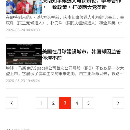
庆南知事候选人电视辩论，李与合作
发利用也同样重要。即使不是庞大的模型，制造领域的竞争力也能
诺姆宰政府为何将区域均衡发展作为国家战略，当时的创新城市和
事、工业和文明的重心。然而，随着21世纪中叶的到来，全球经济
·一致政策·打破两大党垄断
得到提升。” 关于M.AX可能对劳动市场造成的冲击，金部长表
公共机构迁移政策引发了不少争议，但问题意识本身并没有错。首
和地缘政治的重心再次向太平洋西岸、欧亚大陆最东端的东北亚转
示：“由于人口结构的变化，下一代无法接续的情况正在逼近。我
都圈过度拥挤和地方空心化并非单纯的地区问题，而是动摇国家整
移。中国正处于这一中心。中国如今是全球最大的制造业国家和最
在即将到来的6·3地方选举前，庆南知事候选人电视辩论会上，金
们不是在替代人，而是在持续保持竞争力。”他认为：“为了年轻
体可持续性的结构性危机。只有特定地区发展的国家，长期来看将
大出口国，同时也是全球最大的原油进口国之一。电动车、电池、
庆洙（民主党候选人）、朴完洙（国民力量候选人）和全熙英（进
人，政府需要进行再教育，让人们从事其他工作。”※ 本报道经
失去平衡。地方的崩溃将削弱国家竞争力。 此次选民统计所展示
稀土、太阳能、无人机和人工智能基础设施等领域，中国的影响力
步党候选人）提出了庆南发展的蓝图，积极争取民心。特别是金候
人工智能（AI）系统翻译与编辑。
2026-05-24 04:40:30
的另一个现实是老龄化。从年龄比例来看，50岁占19.3%，60岁
正在迅速扩大。各国领导人访问北京的原因很简单：在解决供应
选人与朴候选人相互指责兵役问题和招聘特权疑云，展开了负面攻
和70岁以上的比例合计超过34%。而20岁以下的比例仅为12%，
链、能源、市场和投资问题时，无法忽视中国。尤其是在5月，北
势。 金候选人、朴候选人和全候选人于22日下午在庆南MBC举行
10岁以下的比例仅为2%。这意味着未来韩国政治可能会更加关注
京外交的一个关键场景是特朗普总统访华后，普京总统再次访问北
的电视辩论中，分别强调与中央政府的合作、政策的一致性以及打
稳定、福利和资产防御，而非未来产业和创新。养老金、医疗、房
京。美国和俄罗斯这两大军事强国的领导人相继访问中国，象征性
破派系政治等，呼吁支持。 金候选人表示：“当前的危机无法仅
美国在月球建设城市，韩国却因监管
地产和安全问题成为政治核心议题的原因也在于此。 日本已经走
地展示了当前国际秩序的变化。中国国家主席习近平在与美国竞争
靠庆南自身的力量克服，必须与中央政府携手。”并质疑朴候选
停滞不前
过了这样的道路。在长期经济低迷中，日本政治更倾向于以高龄群
的同时，管理与美国的关系；与俄罗斯紧密合作，但又不完全依
人：“与中央政府对抗的知事如何克服危机？” 朴候选人则回
体的稳定政策为中心，而非大胆的结构改革。韩国也正朝着类似的
赖，采取了一种复杂的外交策略。与美国在关税、半导体、人工智
应：“我在庆南出生，终身生活在这里，谁比我更了解庆南？”并
埃隆·马斯克的SpaceX公司首次公开募股（IPO）不仅仅是一次大
方向发展。问题在于青年一代。由于就业和住房困境，正遭受最大
能霸权和台湾问题上进行博弈的同时，尽量避免经济关系的完全断
强调：“我只关注省民，庆南的经济、人口和生活指标均处于领先
型上市，它展示了资本主义的未来走向。自工业革命以来，铁路、
痛苦的一代在政治上可能会越来越边缘化。政治越是对当前的稳定
裂。与俄罗斯则在能源、金融和安全合作上加大力度，以应对以美
地位。” 全候选人也表示：“必须保障劳动权，维护生命权和生
石油、汽车和互联网改变了时代，而如今，宇宙正成为下一个经济
页
2026-05-23 19:48:24
敏感，国家的创新动力就越会减弱。 外国选民的增加也是一个重
国为中心的秩序。这就是所谓的“新北京体系”的出现。乌克兰战
存权，结束贫困省民的时代。”并表示：“需要消除陈旧的政治，
领域的宣言。更值得关注的是，SpaceX在投资说明书中提到的那
要变化。地方选举中的外国选民人数已超过15万，与2014年相比
争进一步加速了这一趋势。由于西方制裁，俄罗斯失去了相当一部
庆南需要新的政治人物。” 在关于如何与釜山共享新海港和加德
句话：“在月球和其他行星上建设城市。”在过去，这可能只是科
一
增长了三倍以上。这表明韩国社会已经在向多元文化产业国家转
分欧洲市场，迅速转向依赖中国。俄罗斯的原油和天然气大规模流
新机场利益的共同问题上，候选人们各自给出了不同的回答。 全
幻小说的文字，但现在却是全球金融市场以数万亿的价值评估的现
变。制造业、农村、物流和护理产业在没有外国劳动力的情况下难
向中国，人民币结算的比例也在迅速增加。尤其是“西伯利亚力
候选人指出：“必须仔细审查是否真正改善了省民的生活，这涉及
实商业计划。 回顾历史，新的文明总是从“移动空间的扩展”开
以维持。地方选举中外国投票权的争议反复出现，正是与产业结构
上
3
下
1
2
4
5
量”天然气管道项目不仅是一个能源项目，更是俄罗斯和中国在欧
气候危机、海洋生态和渔民的生存权等重大问题，必须严格审
始。大航海时代的欧洲通过掌控海洋改变了世界秩序，而美国则通
和人口结构变化相互交织的结果。 欧洲已经经历了这一问题。德
亚大陆内部形成新经济轴心的象征性工程。然而，这一背后也隐藏
视。” 朴候选人表示，为了最大化庆南的发展，需要扩充交通基
过铁路、航空和互联网建立了经济霸权。如今，美国通过民间宇宙
国和法国的地方政治因移民与地方经济问题的结合而动摇了政治格
一
着俄罗斯的结构性弱化。普京总统虽然仍保持强势领导者的形象，
础设施、扩大产业机构、扩大自由经济区以吸引企业、创造国际商
企业尝试开拓地球之外的经济领域。这不仅仅是宇宙开发，而是重
局。韩国也进入了一个无法回避“谁是地方居民”的时代。然而，
但长期的乌克兰战争正在迅速消耗俄罗斯的国力。人口减少、产业
业环境。 金候选人则表示：“新海港必须与制造业结合，成为高
新设计人类的生产、居住、通信和物流系统的长期项目。 从这个
政治界仍然仅仅从短期选票的角度看待这一问题，缺乏长期人口战
竞争力下降、国际金融制裁和技术封锁，使得俄罗斯远东的发展逐
页
附加值物流产业的核心，这同样需要与中央政府的合作。” 在关
角度来看，SpaceX的IPO是经济、哲学和国家战略结合的事件。市