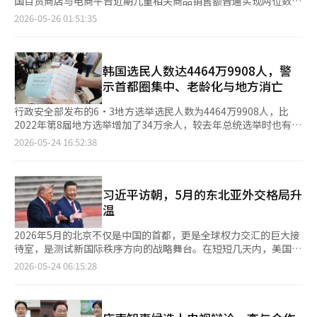
国百货商店与电商平台近期儿童相关商品销售额普遍实现两位数增
金候选人则直言：“选民们是否真的有必要看禹候选人的选举宣传
越了简单的选址问题。它可能成为韩国赛马产业结构性重塑的契
品方面有很多可以开拓的市场”。 他还提到：“我们正在关注中
长，其中高端婴幼儿用品与儿童奢侈品消费增势尤为明显。业内认
材料？”他接着表示：“连正座里旅游区在哪里都不知道，光德隧
2026-05-26 01:51:35
机。在改变物理空间的过程中，可以重新定义产业的性质。日本的
国和印度，‘世界很大，出口的地方很多’的精神将会得到贯彻。
为，出生率反弹叠加年轻父母消费观念变化，正推动韩国育儿消费
道是否能在束草打通都成问题。”他指出，若禹候选人当选，将会
案例值得借鉴。日本的赛马场已成为家庭游客光顾的综合娱乐空
请期待下半年。” 关于与德国的加拿大潜艇竞标，金部长表
市场向品质化、高端化方向发展。 据韩国流通业25日消息，今年
是一个对强烈道一无所知的人在准备和了解，四年时间将会白白浪
间，并通过游戏《乌马娘：漂亮德比》的成功吸引了年轻群体。将
示：“我们有张保皐舰的实物，而德国目前还在设计中。”他强
第一季度韩国主要百货商店儿童品类销售额整体增长约20%。其
费。※ 本报道经人工智能（AI）系统翻译与编辑。
热门赛马角色化并扩展为内容和周边商品的策略也值得关注。这是
调，“在潜艇的价格和规格方面，我们都领先于德国，并且现代汽
中，乐天百货儿童品类销售额同比增长20%，儿童奢侈品牌销售额
韩国选民人数达4464万9908人，警
将赛马从“竞技”扩展到“文化”的结果。关键在于“谁来光顾这
车和韩华等公司共同制定了产业合作方案。” 他补充道：“由于
增长30%；高端婴儿用品销售额同比增长180%。业内分析认为，
示首都圈集中、老龄化与地方消亡
个空间”。目前，렛츠런파크仍未摆脱以老年人为主的结构。去
加拿大是北大西洋公约组织（NATO）成员国，并且是老朋友，因
部分进口高端品牌在韩元贬值背景下预告涨价，带动消费者提前购
年，렛츠런파크首尔的总入场人数中，赛马顾客为225万人，非赛
此存在一些不安因素。”他提到，“关于12艘潜艇的建造，听说韩
买。 新世界百货第一季度进口儿童品牌销售额同比增长21.5%，韩
行政安全部发布的6·3地方选举选民人数为4464万9908人，比
马顾客为213万人。根据韩国马协会在2024年对4900人进行的赛
国和德国各自分担一半，但我希望能够与李舜臣将军的12艘相匹
国本土儿童品牌销售额增长10.4%。现代百货同期儿童品类销售额
2022年第8届地方选举增加了34万余人，较去年总统选举时也有所
马用户倾向调查，90%的赛马顾客年龄在50岁以上。因此，新空
配。” 对于前一天与三星电子签署工资协议的劳资关系，金部长
增长31.4%，其中儿童奢侈品销售额同比大增51.3%。电商渠道婴
增加。从数字上看，这似乎只是简单的统计，但其中蕴含着韩国当
2026-05-24 16:52:38
间应设计为能够自然吸引年轻人和家庭游客的结构。为此，选址条
表示：“我觉得这次机会对三星电子来说是药还是毒，正处于一个
幼儿消费增速同样高于整体水平。根据韩国产业通商资源部数据，
前所面临的方向。 首都圈集中、老龄化加剧、地方消亡危机以及
件也至关重要。政府如承诺所言，需确保与首尔的交通便利，并结
关键时刻。”他希望“内部成员能够把握这个时机，使其成为一个
今年3月韩国线上婴幼儿及儿童用品销售额同比增长10.7%，高于
多元文化社会的到来，韩国社会结构的变化在选民名册中得到了浓
合多样的娱乐元素。同时，还需并行推进将赛马本身转型为休闲体
跳板”。 关于核电出口和对美投资首个项目，金部长保持了沉
整体线上销售额8.1%的增速。 与此同时，韩国主要百货企业正加
缩。这次地方选举不仅仅是选举广域自治团体首长和基础自治团体
育的中长期战略。最重要的是，政府的角色转变是必要的。如果在
默。他表示：“我们正在与多个国家接触，核电项目仍在进行中，
快围绕亲子消费展开营销布局。乐天百货近期在蚕室店推出高端婴
首长，更是决定韩国未来结构的试金石。 最显著的是首都圈集中
习近平访朝，5月的东北亚外交格局升
没有明确愿景和支持方案的情况下推进迁址，只会加剧现场的不
现在谈论还为时尚早。”他提到，“对美投资项目的讨论正在朝着
儿用品及婴儿车品牌快闪活动；新世界百货则加强功能性童装推
现象。京畿道的选民人数超过1187万，占总数的26.6%。首尔占
温
安。实际上，马协会内部对政策方向的不确定性也存在不少担忧。
建设性的方向进行，虽然很难设定时间框架，但我们正在分析其商
广；现代百货也围绕儿童家具与亲子主题活动吸引家庭消费客群。
18.6%，加上仁川，首都圈的选民比例几乎接近一半。尽管是地方
赛马产业不仅仅是简单的博彩产业，它与整个马产业息息相关。最
业合理性。” 金部长提到，他在任内重点推进的制造AI转型
韩国出生人口自2024年7月至今年2月已连续20个月保持增长。市
选举，但选举议题却围绕着GTX、重建、房地产和交通网络等展
2026年5月的北京不仅是中国的首都，更是全球权力交汇的巨大接
近我与一位马产业相关人士交谈时，他表示：“如果赛马作为健康
（M.AX）方面表示：“已经基于工艺领域、制造产品和工业园区
场普遍认为，出生人口回升以及家庭育儿消费意愿改善，是近期儿
开，政治界也不得不依赖首都圈的民意。首尔市长和京畿道知事的
待室，是测试新国际秩序方向的战略舞台。在短短几天内，美国总
的体育项目地位得到提升，将会促进骑马人口的扩大、赛马育种产
等11个分支组成了‘最佳11’。”他强调：“目前的攻击手只有
童消费市场升温的重要背景。与此同时，年轻父母对品质、安全性
选举被视为几乎是总统级的政治事件，这并非偶然。 问题在于，
统唐纳德·特朗普和俄罗斯总统弗拉基米尔·普京相继访问北京。
业的增长，以及对训练师、骑师、兽医等专业职业的需求增
2026-05-24 06:15:28
半导体，下半年将会培养两到三个关键角色。” 他还提到前一天
与功能性的重视程度不断提高，也推动高端育儿产品需求持续扩
首都圈集中并不仅仅是人口的移动。青年、就业、资本、产业、教
欧洲主要国家领导人、中东领导人以及中亚国家元首也在加强与中
加。”希望此次马协会和렛츠런파크的迁址讨论不仅仅停留在简单
访问的圣心堂，表示：“像圣心堂这样的M.AX应用案例需要更多
大。
育和文化都在向首都圈聚集。地方面临着人口减少、产业基础削弱
国的接触。世界正再次向北京聚焦。这一场景不仅仅是一次外交事
的迁址上，而是成为韩国赛马产业摆脱“博彩”框架，重生为“文
涌现。通过数据的积累，应该实现从点到面的扩展。”他指
和青年外流的三重困境。地方大学面临生死存亡的危机，地方商业
件，而是工业革命以来持续数百年的世界秩序正在转变的信号。曾
化与产业”的起点。
出：“在AI工厂扩展的过程中，政府的支持是必要的，但企业的自
也在崩溃。“地方消亡”这一词汇不再是夸张，而是现实。 回顾
几何时，世界的中心是伦敦，随后是纽约和华盛顿，成为金融、军