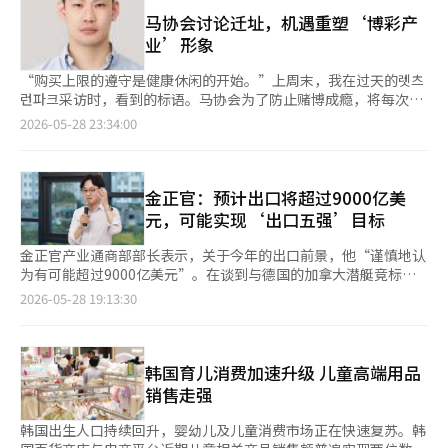
极求职的群体。 值得关注的是，在韩国20多岁人口持续减少的背
问题上，双方也展开了争论。禹候选人质疑金候选人在强烈道以外
景下，退出劳动市场的人数却逆势上升，导致经济活动人口的降幅
马协会讨论迁址，机遇重塑‘博彩产
的首尔大峙洞拥有房产，问道：“难道不应该在强烈道买房
甚至超过了人口本身的萎缩速度。数据显示，今年4月韩国25至29
业’形象
吗？”金候选人则回应：“我只有一套房子，房价是在卢武铉和文
岁人口同比减少7.2万人，但经济活动人口却骤降10.9万人，创
在寅政府期间上涨的。” 禹候选人还质疑金候选人自担任知事以
2013年以来同期最大降幅。 “躺平族”规模扩大是其中的主要原
“购买上限的遵守是健康休闲的开始。”上周末，我在过天的렛츠
来，个人财产增加了7000万韩元，提到金候选人曾称这是因其岳
因。在韩国青年群体中，“休息青年”特指没有特定疾病或理由、
런파크采访时，看到的标语。马协会为了防止赌博成瘾，将每次购
父去世而继承的。金候选人解释道：“当时我搞错了，增加是因为
既不工作也不求职的人群。今年4月，25岁至29岁休息青年人口同
买彩票的上限限制在10万韩元，持续进行自我净化的努力。然而，
2026-05-28 23:34:00
选举费用补偿和公寓出售。”他还表示，所有财产信息都已在公报
比增加3.1万人，达22.8万人，为2020年以来同期最高水平。与此
国内赛马产业的“博彩产业”形象却难以淡化，这是不争的事实。
中列出，并称：“问这些问题是不礼貌的行为。” 另一方面，金
同时，选择回归正规教育机构的人数也同比增加1.3万人。分析认
这种认知在日常生活中也有所体现。使用南部4号线的市民认为，
候选人则以对强烈道的了解为依据，向禹候选人施压。他问禹候选
为，在就业形势持续严峻的背景下，越来越多年轻人选择继续留在
周五、周六、周日的下午，赛马公园站周边是一个相对不便的空
人：“正座里旅游区在哪里？”但禹候选人未能作答。金候选人进
学校、延后进入职场。 韩国财界普遍认为，青年“躺平”现象与
间。酒味和烟味弥漫的场景让人将赛马联想为“赌博”而非“休
金正官：预计出口将超过9000亿美
一步询问光德隧道的方向，试图加大压力。 当禹候选人回应“不
首次就业时间持续推迟有关。随着企业日益偏好“随时招聘”和有
闲”。现场的氛围本身就定义了整个产业的形象。当然，马协会也
元，可能实现‘出口五强’目标
要设陷阱”时，金候选人指出：“我在看禹候选人的政策宣传材料
经验的员工，年轻人的求职周期持续拉长。韩国经营者总协会近期
在努力进行改变。将赛马场更名为“赛马公园”，再改为“렛츠런
时提问，称其不当是对选民的侮辱。” 此外，金候选人还对禹候
发布的报告显示，以1995年至1999年出生人群为例，首次就业平
파크”，并扩充了适合家庭游客的设施，如小马乐园和马博物馆。
金正官产业通商部部长表示，关于今年的出口前景，他“谨慎地认
选人承诺的在江陵引进数据中心表示质疑，称：“土地还在审查
均耗时约12.77个月，而1975年至1979年出生人群在2004年时平
从外观上看，这是为了转型为“休闲空间”的尝试。然而，这些尝
为有可能超过9000亿美元”。在谈到与德国的加拿大潜艇竞标
中，怎么能说引进已确定？江陵没有建设数据中心的土地。” 金
均仅需10.71个月。 报告还显示，韩国20多岁休息青年人口已从
试是否真正带来了认知的变化，仍然值得怀疑。在我到访的当天，
时，他保持了谨慎态度。 金部长在27日于世宗举行的记者见面会
2026-05-28 19:13:30
候选人询问曾担任四届国会议员的禹候选人：“你为强烈道提出过
2004年的8.4万人增至2024年的21.7万人，增幅超过一倍。分析人
专注于投注的顾客似乎比家庭游客要多。实际上，在2024年的博
上指出，“即使不考虑半导体，出口仍然增长了约15%，而半导体
什么代表性提案吗？”禹候选人则回应：“我没有提出过代表性提
士指出，在就业竞争加剧、企业偏好有经验人才以及经济不确定性
彩产业使用情况调查中，购买彩票的主要原因是“刺激的兴奋和快
出口增长超过130%”，他认为“有可能进入出口五强”。 此前，
案，但有共同提案。我认为代表性提案应由选区国会议员提
持续蔓延的多重压力下，越来越多韩国年轻人正陷入“求职碰壁、
感”（36.3%）和“期待收益”（16.3%）。相比之下，主要国家
政府在年初设定了7400亿美元的年度出口目标，比去年创下的
出。”他将此视为政治攻击，称：“当时我是首尔西大门区的国会
暂时放弃”的困境。
的赛马形象却截然不同。美国的肯塔基德比以高收视率和文化活动
7093亿美元的历史最高纪录高出4.3%。然而，最近国家政策研究
韩国育儿消费加速升级 儿童高端用品
议员。” 尽管双方在辩论中针锋相对，但在解决人口减少和增加
的形式扎根，英国的皇家阿斯科特被视为与王室传统结合的代表性
机构产业研究院预测，由于全球人工智能（AI）需求的推动，半导
销售走强
年轻人就业机会方面，双方均表示应引进企业并支持本地企业。
活动。日本的日本杯也发展成为全球顶级赛事，吸引世界名马参
体价格上涨，今年的出口额可能达到9244亿美元。 对此，金部长
禹候选人表示：“对强烈道的某些细节了解不够，希望道民们能够
与。赛马在这些国家被消费为“有故事的体育”，而非单纯的“赌
表示：“虽然出口主要集中在大企业，但中小企业的出口也增长了
韩国出生人口持续回升，婴幼儿及儿童消费市场正在快速复苏。韩
谅解。”他呼吁道：“我与政府和国会的关系稳固，能力超群。”
博”。在这一点上，最近关于马协会和렛츠런파크迁址的讨论，超
约10%，这是非常鼓舞人心的事情。”他认为，“中小企业在消费