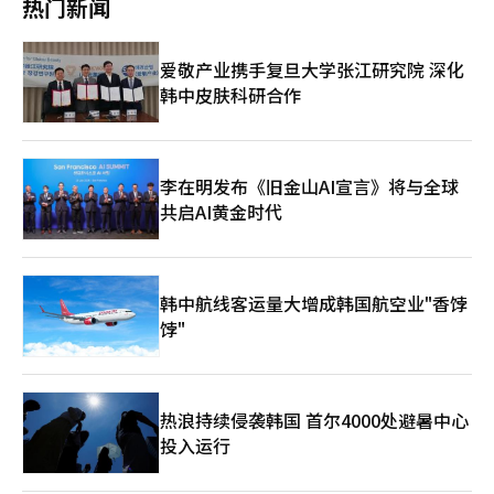
略和产业政策的讨论。 此次地方选举向政治界传达了明确的信
热门新闻
渐失去动力。符拉迪沃斯托克、哈巴罗夫斯克和萨哈林地区在地理
于“稳定水资源保障方案”的另一个共同问题上，三位候选人均提
场不仅仅是在投资一家火箭公司，而是在押注未来文明的基础设施
息。如果地方选举仅仅流于政权审判或阵营对抗，地方将愈加荒
上正逐渐与东北亚经济圈更加紧密。相对而言，中国的影响力正在
出“改善洛东江水质”的共同方案。 在主导权辩论中，金候选人
将由谁来占领。过去，石油公司是工业社会的血脉，而未来，拥有
废。地方选举的本质在于区域竞争力。哪个城市能创造更好的就业
不断扩大。中国的资本、物流、消费市场和制造业供应链正渗透到
与朴候选人之间展开了激烈的交锋。朴候选人提到金候选人的“德
宇宙运输网络和卫星网络的企业可能成为文明的动脉。 问题在
机会，哪个地方政府能留住青年，哪个地区能将产业、教育和交通
爱敬产业携手复旦大学张江研究院 深化
俄罗斯远东的各个角落。名义上属于俄罗斯的领土，实际上已经在
鲁金事件”，指出“因中途辞职，庆南的经济增长率降至最低，承
于，在这一巨大变革面前，韩国所展现的现实。SpaceX的投资说
连接起来，建立可持续增长基础，才是竞争的关键。 然而，现实
经济上成为东北亚供应链的一部分。实际上，俄罗斯远东正逐渐被
韩中皮肤科研合作
诺履行率也最低。” 对此，金候选人反驳：“KTX的预审免除、加
明书明确指出，由于韩国资本市场法的注册问题，国内普通投资者
仍然未能摆脱中央政治的阴影。政党间的战争优先于地方发展战
吸收为“力弱的纸老虎”俄罗斯，而是东北亚经济圈的边缘。中东
德新机场特别法的通过、智能产业园区的国家项目推进、国防集群
难以直接参与公开募股。尽管未来资产证券公司参与了承销团，但
略，中央权力审判论优先于地方政策。地方选举越是被消费为中央
也是如此。伊朗、沙特阿拉伯、阿联酋等中东产油国现在将中国视
的建立，都是在朴候选人任内企业贷款逾期率激增三倍、产业家庭
国内同步公开募股的可能性实际上大大降低。全球资本市场是跨国
政治的代理战，地方自治就只剩下外壳。最终，受害的将是地方居
为最大的客户。美国仍在军事上主导中东秩序，但中国通过巨大的
收入在17个省市中排名第15的情况下实现的。” 随后，朴候选人
运作的，而韩国仍然停留在复杂的申报程序和僵化的监管体系中。
民和地方经济。 如今的韩国正处于巨大的结构转型期。首都圈超
购买力施加新的影响力。尤其是在与美国的冲突中，急需出售原油
提出金候选人在监禁期间约11亿财产增加的疑云和兵役问题。金候
这种场景并不陌生。人工智能、生物技术和平台产业也面临类似情
李在明发布《旧金山AI宣言》将与全球
集中、超老龄化社会和多元文化产业国家同时在发展。这次地方选
的伊朗正进一步提高对中国的依赖。俄罗斯也是如此。在原油和天
选人回应：“该财产是继承自岳父的遗产，兵役问题也是按照规定
况。世界在以速度竞争，而韩国却在审查、许可和监管审查上消耗
共启AI黄金时代
举的选民统计用数字展示了这一现实。重要的不是数字本身，而是
然气销售市场减少的情况下，最终不得不依赖中国这个庞大的消费
处理的。” 金候选人还对朴候选人提出：“审计院在你担任仁川
时间。对创新产业的看法也截然不同。美国首先问的是“如何发
解读这些数字所传递的警告。 4464万9908名选民所展示的并非仅
市场。这是一个非常重要的变化。过去，美国通过美元和航空母舰
国际机场航空公司社长期间，明确表示对你侄子招聘干预的‘合理
展”，而韩国则首先思考“如何控制”。结果是，美国诞生了民间
仅是选票的规模，而是关于韩国未来走向的集体信号。如果政治界
主导全球能源秩序。然而现在，中国凭借“购买力”本身在推动地
怀疑’。”并指出：“在担任昌原市长期间，曾有对其侄女的招聘
宇宙企业，而韩国则只是增加了监管解释书。 更本质的问题在于
无视这一警告，即使地方选举再多，地方的未来也将不可见。我们
缘政治的发展。作为全球最大的制造业国家和消费市场，中国仅凭
疑云，而在担任庆南知事期间，则有对名太均的姐夫的招聘疑
国家想象力的差异。美国允许民间企业谈论在月球上建设城市，资
必须再次确认，拯救地方就是拯救国家这一最基本的常识。※ 本
购买原油的能力，就成为国际秩序的核心参与者。在这一点上，韩
韩中航线客运量大增成韩国航空业"香饽
云。” 对此，朴候选人解释：“所有招聘均依法依规进行，调查
本市场为这个梦想提供资金。而韩国社会仍然在消耗精力于房地产
报道经人工智能（AI）系统翻译与编辑。
国和日本的战略价值再次浮现。能够在东北亚建立与中国平起平坐
结果也没有发现任何问题。”※ 本报道经人工智能（AI）系统翻译
饽"
价格、短期业绩和政治斗争。对未来产业的大胆愿景被管理和控制
的经济和技术轴心的国家，最终只有韩国和日本。日本仍然拥有世
与编辑。
所优先。经济要增长，不仅需要技术，还需要“相信未来的文
界一流的材料、零部件、设备技术和金融竞争力。韩国则在半导
化”。工业革命和硅谷的成功最终都是源于国家的想象力。 当
体、电池、人工智能服务器、造船、文化产业和高端制造业方面具
然，监管是必要的，投资者保护也很重要。但问题在于平衡。过度
备竞争力。如果韩国和日本能够超越历史冲突，加强战略合作，局
的事前监管会增加缺乏创新的风险，而非创新的风险。如今，全球
热浪持续侵袭韩国 首尔4000处避暑中心
势将会有所不同。美国对此也有强烈的期待，因为单靠美国来制衡
资本市场正在向以人工智能、宇宙和量子计算为中心的未来产业重
投入运行
中国的成本和负担太大。如果韩日合作在供应链、人工智能、航
组。如果韩国资本市场仍然被过去制造业时代的监管框架束缚，那
天、核电、军工和生物产业等领域扩大，东北亚有可能形成新的平
么在全球竞争中必然会落后。 国家战略也需要改变。应将宇宙产
衡轴心。尤其是人工智能时代为韩国和日本提供了新的机会。如果