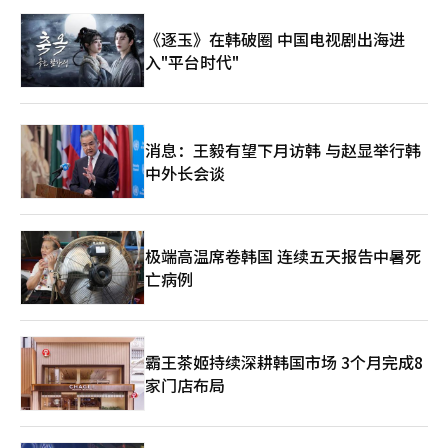
业视为经济安全和产业霸权层面的重大问题，而不仅仅是科学技术
中国在规模和速度上推进，韩国和日本则可以通过超精密技术、人
政策。美国的NASA并不直接做所有事情。政府负责方向和初步需
工智能半导体、高端制造业和机器人技术进行应对。在东北亚三国
《逐玉》在韩破圈 中国电视剧出海进
求的创造，民间企业则负责速度和创新。这是美国式技术霸权模
竞争与合作的结构中，全球高端产业的核心舞台正逐渐向太平洋西
入"平台时代"
型。韩国也应摆脱政府主导的方式，培育以民间为中心的生态系
岸转移。这并非偶然。在工业革命之前，世界经济的中心实际上是
统。监管机构也应从以许可为中心转变为以创新支持为中心的角
亚洲。中国和印度占据了全球GDP的相当一部分，丝绸之路和海上
色。 企业也应有所改变。未来产业不再是简单的制造竞争，而
贸易的中心也在亚洲。然而，自英国工业革命以来，世界霸权转向
是“设计文明的竞争”。半导体、电池、人工智能和航天产业不应
了欧洲和美国。而现在，方向再次发生了变化。全球最大的制造业
分开看，而应视为一个相互连接的生态系统。如今，企业的竞争力
国家是中国。全球最高水平的半导体内存生产国是韩国。精密制造
消息：王毅有望下月访韩 与赵显举行韩
来源于平台、网络、数据和想象力，而非工厂规模。SpaceX所展
和机器人技术强国是日本。最终，全球产业和供应链、人工智能和
中外长会谈
现的力量最终在于设计未来秩序的叙事，而非火箭本身。 韩国经
半导体的核心轴心再次汇聚到东北亚三国。历史并不是直线流动
济正处于一个重要的十字路口。在低增长、人口减少和制造业放缓
的，而是循环的。工业革命后向西方转移的世界霸权，如今又回到
的背景下，仅仅重复过去的方式将难以实现新的飞跃。所需的不是
了东方。然而，现实绝非简单。美国仍然是全球最强大的军事和金
几项监管放宽，而是国家治理哲学的转变。韩国必须成为一个增加
融国家。中国掌握着制造业、供应链和消费市场。俄罗斯虽然弱
挑战而非减少失败的国家。必须从管理型经济转向创新型经济。
极端高温席卷韩国 连续五天报告中暑死
化，但仍是拥有核武器和资源的军事强国，而欧洲在增长停滞中依
500年前，掌控海洋的国家主宰了世界。100年前，占领天空的国
亡病例
然保持着巨大的技术和金融市场。在这一夹缝中，韩国不再能仅
家成为强国。如今，掌握宇宙和人工智能的企业和国家将更有可能
靠“中坚国外交”生存。韩国现在必须将自己视为拥有半导体、人
主导未来秩序。SpaceX的IPO不仅仅是一次上市，它是“未来已经
工智能、电池、造船、核电和文化产业的战略国家。同时，还需与
开始”的信号。韩国现在必须回答，是继续停留在监管的安全区，
印度、巴西、沙特阿拉伯、阿联酋、土耳其等第三方战略国家扩大
还是参与新的文明开拓竞争。※ 本报道经人工智能（AI）系统翻译
供应链、军工、能源和文化合作。尤其是印度是未来世界最大的人
霸王茶姬持续深耕韩国市场 3个月完成8
与编辑。
口国，巴西是资源和粮食强国。土耳其是连接欧洲、中东和中亚的
家门店布局
地缘政治门户。沙特阿拉伯和阿联酋在人工智能、智慧城市、氢经
济和核电领域推动新的产业转型。世界正从简单的美中两强体制向
多极体制转变，而东北亚正处于这一中心。首尔、东京和北京未来