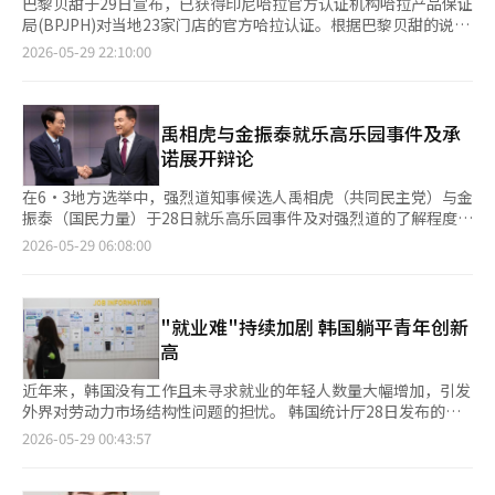
巴黎贝甜于29日宣布，已获得印尼哈拉官方认证机构哈拉产品保证
局(BPJPH)对当地23家门店的官方哈拉认证。根据巴黎贝甜的说
法，认证门店分布在雅加达、唐格朗、德波克、梅丹和泗水等地。
2026-05-29 22:10:00
继新加坡之后，巴黎贝甜在印尼也获得了官方哈拉认证，预计将加
快在东南亚市场的布局。哈拉认证意味着符合伊斯兰教法的原材料
使用及卫生、生产、流通管理标准。在食品领域，原材料、制造、
储存和流通过程都必须符合标准。自2019年起，印尼基于印尼伊
禹相虎与金振泰就乐高乐园事件及承
斯兰教士协会(MUI)的哈拉判定，由BPJPH发放最终认证。此次认
诺展开辩论
证涵盖了面包、糕点、蛋糕、热饮和饮料等全菜单。巴黎贝甜表
示，已在印尼全境的原材料供应链、生产和门店运营中满足哈拉标
在6·3地方选举中，强烈道知事候选人禹相虎（共同民主党）与金
准。印尼是全球穆斯林人口最多的国家，单一国家标准下，穆斯林
振泰（国民力量）于28日就乐高乐园事件及对强烈道的了解程度展
人口约达2亿4000万，被视为全球哈拉市场的核心据点。巴黎贝甜
开了激烈辩论。禹候选人强调自己是有实力的执政党候选人，金候
2026-05-29 06:08:00
获得印尼全店认证，旨在提升当地消费者的信任度，并为门店扩展
选人则质疑道：“为什么所有横幅上都写着‘总统派来的’？难道
奠定基础。此前，巴黎贝甜于2月获得新加坡全店的MUIS(新加坡
你一个人什么都做不了？” 在当天由强烈道选举广播讨论委员会
伊斯兰宗教委员会)官方哈拉认证。去年在马来西亚柔佛州建成了
主办的强烈道知事候选人辩论会上，禹候选人指出：“乐高乐园事
12900平方米的哈拉认证生产中心，逐步建立起从生产到流通、门
件后，韩国经济受到了严重冲击。”他还提到：“根据维基百科，
"就业难"持续加剧 韩国躺平青年创新
店运营的东南亚哈拉运营体系。巴黎贝甜相关人士表示：“未来将
历史上第一个说不偿还地方债务的人就是金候选人。”他补充
高
继续加强反映当地消费者生活方式和文化特征的产品和服务，扩大
道：“当时担任经济副总理的国民力量大邱市长候选人朱景浩也表
全球客户群。”此外，巴黎贝甜自2004年在中国上海开设首家海
示这是相当大的危机。” 对此，金候选人反驳道：“我从未说过
近年来，韩国没有工作且未寻求就业的年轻人数量大幅增加，引发
外门店以来，已在15个国家开设了730多家海外门店。去年9月，
不偿还。”他表示：“如果这是金融干扰，那么李在明政府创造了
外界对劳动力市场结构性问题的担忧。 韩国统计厅28日发布的经
巴黎贝甜在美国德克萨斯州贝里森市投资290亿韩元，启动建设一
100万亿韩元的市场稳定资金，难道比我造成的金融危机还要严
济活动人口调查显示，今年4月，25岁至29岁非经济活动人口达
2026-05-29 00:43:57
座28000平方米的面包工厂，计划于2027年完工，该工厂将作为向
重？李在明在担任城南市长时还宣布过暂停偿还。”金候选人特别
78.4万人，同比增加3.7万人，为2020年新冠疫情冲击就业市场以
美国南部、加拿大及未来中南美市场供应产品的生产基地。※ 本
强调：“我没有给国家造成任何损失。”并表示：“我试图与乐高
来的最大增幅。所谓“非经济活动人口”，是指既未就业、也未积
报道经人工智能（AI）系统翻译与编辑。
乐园签订修正的合同，但错失了机会，感到非常遗憾。” 在住房