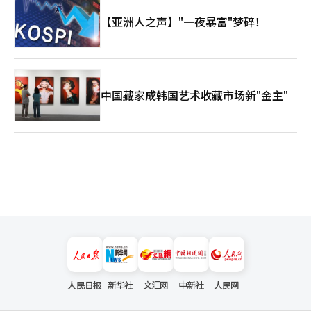
极有可能成为全球经济、供应链和技术霸权的核心舞台。2026年5
月的北京正是这一巨大潮流的热潮。而现在，世界又在关注另一个
【亚洲人之声】"一夜暴富"梦碎！
场景，那就是习近平主席可能访朝。乌克兰战争后，朝鲜与俄罗斯
的关系迅速加深，军事合作、武器交易和技术交流的可能性被提上
日程。然而，中国绝不会放任朝鲜与俄罗斯过于亲密的局面。对中
国而言，朝鲜不仅仅是一个邻国。它是与美国盟友网络相接触的战
略缓冲区，也是东北亚秩序中中国影响力的核心支柱之一。因此，
中国藏家成韩国艺术收藏市场新"金主"
未来习近平主席的访朝可能不仅仅是一次友好访问，它可能传达出
中国在朝鲜半岛问题上仍然不放弃主导权的信号，同时也是将朝鲜
问题重新纳入中国中心秩序的战略举动。最终，现在在北京发生的
所有场景都汇聚成一个问题。21世纪的亚洲时代究竟将在什么样的
秩序下开启？在这一巨大的文明转型时代，韩国又将成为一个怎样
的国家？※ 本报道经人工智能（AI）系统翻译与编辑。
人民日报
新华社
文汇网
中新社
人民网