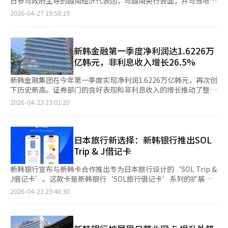
日参与政府主导的越南经济代表团，与越南央行会面，并与当地主
为“社会精英”的金融从业者。 国家数据处资料显示，金融与保
士指出，在利率高位运行与实际收入增长乏力的双重压力下，借款
要金融和工业机构签署合作协议。 此次活动旨在加强越南市场的
2026-04-27 19:58:19
险行业中20至30岁从业者占比在过去五年下降了12个百分点。这
人偿债能力明显下降，多重债务人群体风险加速暴露，住房抵押贷
金融合作基础，满足在越南的韩国企业和越南企业的金融需求。
表明行业入口正在收窄，新一代劳动力被排除在外。这种趋势带来
款逾期亦呈上升趋势。 从行业看，房地产及租赁业逾期率持续走
自1993年成为首家进入越南的韩国金融公司以来，新韩银行不断
的不仅是就业问题，更是社会结构的变化：传统稳定、高薪的职业
高，叠加服务业景气低迷，相关领域风险集中显现。部分服务行业
扩大其业务基础，目前在总资产、贷款和存款等主要指标上保持领
路径正在消失，年轻人面临更高的不确定性。 银行业并未实施大
逾期率升至历史高位，反映出内需恢复乏力背景下企业经营承压。
先。 新韩银行行长郑尚赫与越南央行副行长阮玉干会面，讨论了
新韩金融第一季度净利润达1.6226万
规模裁员，而是通过“自愿退休”机制实现人力收缩。近年来，多
与此同时，不良贷款（NPL）规模同步扩大。五大银行一季度末
支持韩国企业在越南扩展的金融支持及数字化和ESG领域的合作方
亿韩元，非利息收入增长26.5%
家银行推出高额补偿方案，包括最高31个月基本工资及子女教育补
NPL平均比率升至0.37%，较上季度上升0.04个百分点。其中，家
案。 与越南国有商业银行越南外贸股份商业银行
贴，部分总额接近10亿韩元。 更具标志性的是，退休年龄明显提
庭部门不良贷款增幅更为明显，个体经营者与低信用群体风险持续
（Vietcombank）达成金融支持、零售合作、外汇交易及资本市
新韩金融集团在今年第一季度实现净利润1.6226万亿韩元，再次创
前，从过去的50岁以上，逐步下降至40岁左右。这意味着，原本
累积。 分析认为，2023年至2024年加息效应正逐步向信贷端传
场领域的合作协议，计划通过此举支持韩国企业在越南的扩展，并
下历史新高。证券部门的良好表现和非利息收入的增长推动了整体
职业生命周期较长的银行岗位，正在被压缩。 这种“高补偿换离
导。若未来利率进一步上行，不良贷款或将加速累积。为应对潜在
加强在当地金融市场的地位。 与越南信息通信技术公司FPT集团签
业绩的提升。新韩金融23日宣布，今年第一季度净利润同比增长
2026-04-23 23:01:20
场”的模式，本质上是一种温和的结构性裁员。企业通过经济激励
风险，银行业已普遍加强资产质量管理，并收紧风险控制。
署协议，合作建立基于人工智能和大数据的数字金融生态系统。
9.0%，达到1.6226万亿韩元。利息收入保持稳定，而以证券为主
减少阻力，实现组织瘦身；员工则在短期收益与长期职业不确定性
此外，还与越南四大国有银行之一的农业银行（Agribank）签署
的非利息收入大幅改善，推动营业利润增长。第一季度利息收入为
之间做出权衡。 然而，从宏观角度看，这种模式可能加剧劳动力
协议，支持两国企业的市场进入，并为在韩越南工人和留学生提供
3.0241万亿韩元，同比增长5.9%。关键指标净利息收益率
市场的不稳定。大量正值壮年的专业人才集体退场，若缺乏再就业
定制服务。 郑尚赫表示：“越南是新韩银行全球增长战略的重要
（NIM）上升3个基点至1.93%。非利息收入增长26.5%，达到
日本旅行新选择：新韩银行推出SOL
渠道，将对社会造成潜在压力。 数字化并非简单的工具升级，而
市场，我们将继续支持韩国企业的全球竞争力，并与当地社会共同
1.1882万亿韩元，所有非利息收入领域均实现均衡增长。此外，营
Trip & J借记卡
是一种权力结构的重塑。在传统银行体系中，员工掌握业务流程与
繁荣。” ※ 本报道经人工智能（AI）系统翻译与编辑。
业外收入增加了669亿韩元。由于银行罚款和新起步基金等一次性
客户关系，而在数字平台时代，这些能力被系统化、标准化，并最
费用消失，较上季度增加了2765亿韩元。由于银行的资产出售规
新韩银行宣布与新韩卡合作推出专为日本旅行设计的‘SOL Trip &
终由算法接管。银行的“核心资产”正在从人转向数据与技术。这
模扩大，坏账准备金同比增加17.5%。不过，坏账费用率为
J借记卡’。这款卡是新韩银行‘SOL旅行借记卡’系列的扩展产
一转变，使得个体员工的重要性下降，而平台的控制力上升。 移
0.46%，仍在年初计划范围内。截至3月底，集团的BIS资本充足率
品，首次采用JCB品牌，提升了在日本的使用便利性，并加强了针
动金融带来的便利毋庸置疑，转账、贷款、投资等操作均可在数秒
2026-04-21 23:46:30
为15.72%，普通股资本（CET1）比率为13.19%，保持稳定。新
对日本旅行的优惠。该卡提供100%汇率优惠和免除海外支付手续
内动一动手指完成，极大提升了效率。但与此同时，这种便利也在
韩银行第一季度净利润为1.1571万亿韩元，同比增长2.6%。尽管
费。持卡人在日本的唐吉诃德、便利店、优衣库、无印良品以及关
无形中侵蚀就业基础。当用户每点击一次操作按钮，背后可能意味
市场波动性导致证券相关收益下降，但稳定的利息收入支撑了营业
岛和夏威夷的ABC商店可享受5%折扣。通过JCB品牌
着一个岗位的消失。这种技术红利与就业风险的并存，构成了数字
利润。新韩卡由于一季度的自愿退休费用，净利润同比下降
的‘JSO’优惠，持卡人还可享受当地合作商户折扣、机场JCB休