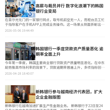
率的创业和运营资金的制度，旨在帮助金融弱势群体自我发展。该
系统翻译与编辑。
制度在李明博政府时期推出，文在寅政府期间得到扩展，但近年来
高薪与裁员并行 数字化浪潮下的韩国
相对低调。在当前政府下，几乎无人考虑利用微小金融，而新韩金
银行业变局
融却将其作为包容性金融的手段。真会长在审视现有包容性金融制
度时，关注到微小金融的应用潜力，并提出“有效利用现有制
在首尔光化门的一家银行网点，取号机前空无一人，而柜台员工忙
度”的建议。这种方法强调在现实中合理使用现有制度，而非创造
于指导客户在手机APP上完成业务操作。这一场景从侧面折射出韩
新制度。业内普遍认为，这一举措同时兼顾了速度和实效，减少了
国银行业正在经历的深刻变革：从“人驱动”全面转型为“数字驱
2026-05-06 19:44:49
重新设计新制度所需的时间，同时明确了支持对象。实际上，自新
动”。 韩国金融监督院电子公示系统显示，KB国民银行、新韩银
韩金融提出相关方案后，其他金融控股公司也开始考虑类似的模
行、韩亚银行、友利银行等韩国四大商业银行去年员工总数降至
式。在这一进程中，真会长的方向指引和副会长高石焕的实务推动
5.42万人，同比减少超过1000人。 与此同时，银行员工平均年薪
力备受认可。金融监管机构发出信息后，新韩金融迅速提出创意，
却突破1.2亿韩元（约合人民币56万元）。高薪与裁员并存的现象
韩国银行一季度贷款资产质量恶化 逾
展现出积极性。新韩金融率先提出针对残疾人的债务豁免方案，也
似乎看似矛盾，一方面，金融机构仍具备较强盈利能力，但另一方
期率全面上升
被视为这一趋势的体现。新韩金融计划向新韩微小金融基金会捐赠
面，人力需求却在迅速萎缩。 更值得注意的是，这种变化并非周
1000亿韩元，以支持诚信还款者和开发政策贷款新产品。此外，
期性波动，而是由技术驱动的长期趋势。随着移动金融和人工智能
今年第一季度，韩国主要商业银行贷款资产质量明显恶化。在中东
计划在上半年内将所有储蓄银行的诚信还款客户转为银行产品，或
（AI）的普及，传统柜台业务正被系统性替代，人力不再是银行运
局势推高市场利率的背景下，贷款逾期率普遍上升，多项指标创下
利用“叮咚”推出共生金融贷款产品，以此与其他金融控股公司形
营的核心要素。 根据韩国银行（央行）的支付结算数据，去年第
阶段性高位，其中房地产及服务业风险尤为突出。 据金融业界28
2026-04-28 18:40:07
成差异化。金融监管机构相关人士表示：“新韩金融的反应速度相
一季度，互联网与移动银行交易占比已达84.7%，部分银行甚至突
日消息，KB国民银行、新韩银行、韩亚银行、友利银行、NH农协
当快，主动提出创意的案例也不少，是积极推动包容性金融的机构
破90%。这意味着绝大多数金融行为已可脱离实体网点完成。 过
银行五大银行一季度末整体逾期率平均为0.4%，较上季度上升
之一。”※ 本报道经人工智能（AI）系统翻译与编辑。
去五年间，韩国银行业共关闭超过900家营业网点，尤其在首都
0.06个百分点。各行逾期率均呈上升趋势，企业与家庭贷款风险同
圈，平均每年约180家网点消失。取而代之的是“数字化大厅”或
步抬头。 分银行来看，韩亚银行整体逾期率升至0.39%，创近9年
新韩银行参与越南经济代表团，扩大
线上服务体系。 银行削减人力的理由显而易见，银行盈利模式得
来新高，家庭及个体经营者逾期率均刷新历史纪录；新韩银行、友
企业金融版图
到显著优化。数据显示，四大商业银行员工人均生产率同比提升超
利银行及NH农协银行亦出现不同程度上升，尤其是中小企业及家
过15%，创历史新高。“用更少的人赚更多的钱”，这一逻辑与制
庭贷款压力持续加大。KB国民银行大企业逾期率虽受个别大额贷
新韩银行在越南加速扩展生产性金融业务。 新韩银行于22日至24
造业自动化类似，只是被替代的不是流水线工人，而是曾被视
款影响短期明显上升，但整体风险上行趋势仍不容忽视。 业内人