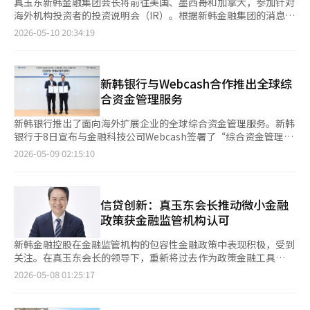
真玉东新韩金融集团会长将前往美国、墨西哥和加拿大，参加针对
海外机构投资者的投资说明会（IR）。根据新韩金融集团的消息，
真会长计划从今天起至22日，约两周内与北美主要全球资产管理公
2026-05-10 20:34:19
司及养老金投资者会面。真会长将向投资者介绍韩国金融市场的稳
定性和基本面，并访问当地法人和分支机构，检查全球业务运营现
状及各地区的增长战略。在此次行程中，真会长将阐述包括与自有
资本收益率（ROE）和增长率挂钩的股东回报体系、提高预测和可
新韩银行与Webcash合作推出全球综
持续性的资本政策、基于全球业务的收益多元化战略等在内的集团
合资金管理服务
企业价值提升计划。此外，他还计划分享新韩金融对近期美伊战争
长期化的应对方向。真会长表示：“与投资者的透明和一致的沟通
新韩银行推出了面向海外扩展企业的全球综合资金管理服务。新韩
是提升企业价值的重要基础。新韩金融将向全球投资者充分说明集
银行于8日宣布与金融科技公司Webcash签署了“综合资金管理服
团的增长与股东回报共同扩大的可预测和可持续体系，持续推动基
务建设及资金管理服务（CMS）升级合作协议”。Webcash是提
2026-05-09 02:15:10
于市场信任的企业价值提升。”新韩金融今年发布了新的价值提升
供企业间（B2B）金融解决方案的国内首代金融科技企业。此次协
政策，并加强了股东回报。公司设定了自有资本收益率（ROE）超
议签署仪式于5月7日在首尔永登浦区Webcash总部举行，出席者
过10%的新目标，并引入了与增长率挂钩的股东回报率计算公式。
包括新韩银行集团解决方案集团负责人李承木和Webcash代表姜
股东回报率将采用“1-(增长率/目标ROE)”的方式计算，取消了原
元柱。此次合作旨在提升海外业务运营企业客户的资金管理便利
信贷创新：真玉东会长推动微小金融
有的50%上限，建立了可预测的回报体系。此外，股息政策也将得
性。新韩银行计划在本月内通过企业非面对面平台推出“全球综合
政策获金融监管机构认可
到加强。从2026年起，公司将开始为期三年的免税股息，并计划
资金管理服务”。经营海外法人或业务的企业可以通过该服务在新
每年将每股股息（DPS）规模扩大10%以上。
韩银行企业银行中一次性查看约40个国家、300家金融机构的资金
新韩金融控股在金融监管机构的包容性金融政策中表现积极，受到
信息。还支持通过电子邮件等方式定期发送报告，并与客户的企业
关注。在真玉东会长的领导下，重新将过去作为政策金融工具
资源管理（ERP）系统进行对接。此外，双方还计划推进客户定制
的“微小金融”推向前台，展现出差异化的策略。根据金融界的消
2026-05-08 01:25:17
服务的引入、共同营销以及基于全球网络的CMS升级项目的挖掘等
息，新韩金融近期积极将微小金融融入包容性金融战略，增强了其
工作。新韩银行相关人士表示：“我们将继续扩大能够支持企业客
市场存在感。微小金融是为低信用和低收入群体提供无担保、低利
户全球业务运营的数字化金融服务。”※ 本报道经人工智能（AI）