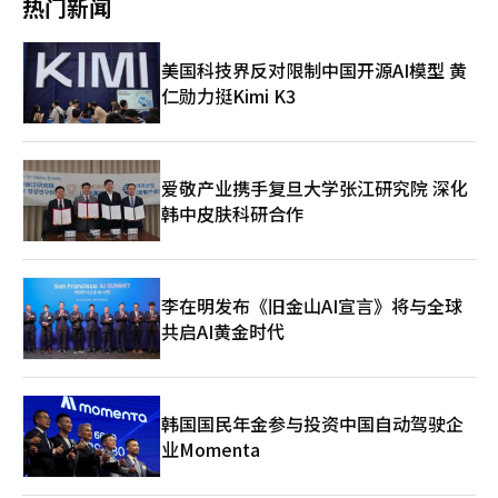
热门新闻
韩元）及欧洲（1万亿韩元）等地区的海外法人。业内人士指出，
资产规模越大，可调配资源越充裕，也为后续业绩增长奠定了坚实
基础。 经营业绩同样亮眼。去年，新韩银行中国法人净利润约达
美国科技界反对限制中国开源AI模型 黄
182亿韩元，较2024年的13.1亿韩元大幅跃升，在10家海外法人中
仁勋力挺Kimi K3
增速排名第一。而就在2024年，该法人净利润在集团内还仅排名
第九，此番可谓实现了跨越式提升。 在经营策略上，新韩银行中
国法人自成立以来持续深耕本地化。2009年取得零售业务牌照
后，该行在企业人民币业务基础上进一步拓展个人人民币业务，并
相继推出网上银行、手机银行，引入微信支付功能，同时通过发行
爱敬产业携手复旦大学张江研究院 深化
本地金融债券拓宽融资渠道。近年来，该行持续丰富非面对面金融
韩中皮肤科研合作
服务，上线微信小程序定期存款、余额证明开具及真伪验证等功
能，不断提升服务便利性。2023年，新韩银行通过微信小程序开
通线上服务网点，用户无需另行下载应用程序，即可便捷办理定期
存款及查询交易明细等业务。 新韩银行的最新数据显示，该服务
李在明发布《旧金山AI宣言》将与全球
自2023年第三季度上线后快速增长，目前已进入平稳运营阶段。
共启AI黄金时代
截至今年3月，累计吸引用户约1.1万人。其中，2023年第三季度
至2024年第一季度期间新增用户约7800人，此后增速趋缓。自
2025年起，随着定期存款产品的推出及营销活动的开展，新增用
户与存量用户逐步实现动态平衡，该渠道进入稳定发展轨道。
2023年7月，新韩银行中国法人成功在境内发行规模达5亿元人民
韩国国民年金参与投资中国自动驾驶企
币的债券，成为韩资银行中首家实现这一突破的机构。值得一提的
业Momenta
是，此次发行完全依托中国法人自身信用，并未借助新韩银行总行
担保。债券发行利率为3.35%，期限3年，与银行业同期三年期定