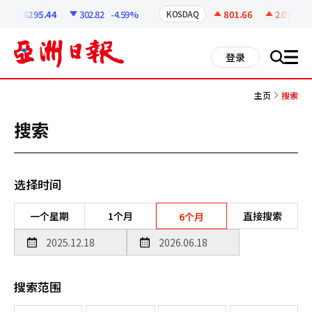
코
인
6295.44
302.82
-4.59%
801.66
2.07
+0.2
KOSDAQ
정
보
all
登录
搜
men
索
主页
搜索
搜索
选择时间
一个星期
1个月
直接搜索
6个月
搜索范围