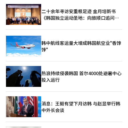
期存款利率水平相当。 在客户拓展方面，新韩银行中国法人组建
了以本地员工为核心的“ONE团队”，着力提升对中资企业客户的
二十余年寻访安重根足迹 金月培新书
服务能力，推动本地化运营。截至今年3月，中国法人员工共有
《韩国独立运动圣地：向旅顺口追问历
453人，其中外派人员27人，本地员工426人，本地化率达94%。
目前，16家分支机构中已有6家由本地员工出任行长，占比
史》出版
37.5%。新韩银行方面表示，早期为加快本地化曾积极引进外部人
才，当前则更注重从内部培养熟悉集团文化的本地员工。 值得关
注的是，新韩银行中国法人的发展方向与中国政策导向高度契合。
韩中航线客运量大增成韩国航空业"香饽
随着“十五五”规划及数字经济战略深入推进，“人工智能（AI）
饽"
+金融”成为重要发展议题。对此，新韩银行正加大AI应用布局，
已自主研发翻译AI系统，实现会议实时翻译与内容记录功能，并计
划向更多业务场景延伸。不过，受中国严格数据监管政策影响，其
AI应用模式与韩国本土有所不同，新韩银行采用以数据安全为核心
的封闭式AI架构。 新韩银行还表示，未来将综合考量中国监管环境
热浪持续侵袭韩国 首尔4000处避暑中心
与技术生态，稳步探索与本土科技企业开展合作的可行路径。新韩
投入运行
银行相关人士表示：“鉴于当地对数据安全的要求较高，我们正以
将核心数据纳入内部管控为方向，审慎推进相关工作。” 从外部
环境来看，集团高层的近期动向也为在华业务发展注入了新动力。
据悉，新韩金融集团会长晋玉童于1月4日随同李在明访华，以经济
消息：王毅有望下月访韩 与赵显举行韩
代表团成员身份参与相关活动，是此次代表团中唯一一位金融控股
中外长会谈
集团会长级别人士。业内人士认为，晋玉童长期深耕海外业务、经
验丰富，有助于推动集团全球战略落地。他曾任新韩银行海外业务
负责人，并在日本工作近20年。自2023年出任集团会长以来，新
韩金融集团全球业务表现持续亮眼。 目前，新韩银行中国法人已