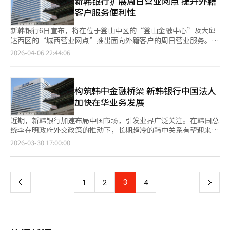
新韩银行扩展周日营业网点 提升外籍
经济时代的典型矛盾。 因此，未来银行之间的竞争，不再取决于
14.9%，为1154亿韩元。相反，新韩投资证券受益于股市活跃，
息室免费使用和星野度假村折扣等服务，无需年费。为纪念新卡推
网点数量或员工规模，而是取决于数字生态的构建能力，包括用户
客户服务便利性
交易额增加，净利润增长167.4%，达到2884亿韩元。新韩人寿的
出，新韩银行从即日起至5月29日举行活动。活动期间，前2000名
数据、算法模型以及跨场景服务能力。 可以预见，银行业的数字
净利润为1031亿韩元，同比下降37.6%，主要由于保险金差扩大
新办卡并报名参加活动的客户将获得5000点MyShinhan积分。此
化转型仍将持续深化。人工智能、区块链及开放银行体系将进一步
新韩银行6日宣布，将在位于釜山中区的“釜山金融中心”及大邱
和市场利率上升导致的金融收益减少。此外，新韩金融当天通过董
外，活动期间每笔消费满1万韩元的客户中将抽取1000人，赠送1
降低对人力的依赖。 但与此同时，新的岗位也可能随之出现，例
达西区的“城西营业网点”推出面向外籍客户的周日营业服务。至
事会宣布了新的企业价值提升计划“新韩价值提升2.0”。该计划
万韩元的Olive Young礼品卡。新韩银行表示，“SOL Trip & J借
如数据分析师、金融科技工程师以及数字风险管理专家。这意味
此，该行提供周日营业服务的外籍客户专属网点将增至4家。 据介
2026-04-06 22:44:06
基于适当的CET1比率管理，引入了与盈利性指标ROE和增长率挂
记卡旨在满足日益增长的日本旅行需求，提升客户便利性和实际优
着，问题的关键不在于“是否失业”，而在于“是否具备转型能
绍，上述周日营业网点主要面向平日难以抽身前往银行办理业务的
钩的新股东回报率目标。增长率越高，股东回报率也越高。未来三
惠。未来我们将继续以SOL旅行借记卡为中心，扩展海外支付和汇
力”。 对于政策制定者而言，需要在推动技术创新与保障就业之
外籍务工人员及周边外籍居民，旨在切实提升金融服务可及性。新
年将推动免税分红和每股股息（DPS）年增长10%以上，剩余资金
款服务。”※ 本报道经人工智能（AI）系统翻译与编辑。
间取得平衡；对于企业而言，则需承担更多社会责任，完善再培训
韩银行表示，釜山和大邱两地外籍常住人口及流动人口规模较大，
将用于回购和注销自家股票，以提高股东回报政策的一致性和灵活
机制，而对于个人，则必须适应终身学习的职业环境。 银行业的
但金融服务覆盖相对不足，此次新增网点正是基于上述需求作出的
构筑韩中金融桥梁 新韩银行中国法人
性。第一季度每股股息确定为740韩元，并计划在7月前完成总计
变革，是数字经济重塑传统行业的一个缩影。从柜台到手机屏幕，
部署。周日营业网点可提供海外汇款、账户开立、借记卡申请等多
加快在华业务发展
7000亿韩元的自家股票回购。※ 本报道经人工智能（AI）系统翻
从人力到算法，这一转型既不可逆，也充满挑战。在效率与公平之
项常规业务，营业时间为每周日10时至15时。 与此同时，新韩银
译与编辑。
间，在增长与就业之间，如何找到新的平衡点，将决定这一轮金融
行还对去年9月推出的外籍务工人员专属信用贷款产品“SOL全球
近期，新韩银行加速布局中国市场，引发业界广泛关注。在韩国总
变革的最终走向。
贷款”进行升级优化，将最高贷款额度由2000万韩元（约合人民
统李在明政府外交政策的推动下，长期趋冷的韩中关系有望迎来转
币9.1万元）大幅提升至5000万韩元，并新增优惠利率项目，以更
机。业内普遍预计，多重利好因素叠加之下，新韩银行在华业务将
页
2026-03-30 17:00:00
好满足外籍客户的多元化资金需求。此外，该行还在安山外籍客户
迎来新的发展空间。作为新韩金融集团旗下唯一的中国本地法人机
重点网点设立专属服务区，为高净值外籍客户提供定制化金融咨询
构，新韩银行中国法人已展现出强劲的成长势头。 新韩银行于
一
服务。 新韩银行方面表示，周日营业网点的开设将进一步提升外
1994年在天津设立首家分支机构，由此进入中国市场，此后逐步
籍客户金融服务的便利性，未来将持续完善相关服务渠道，让外籍
将业务版图拓展至上海、青岛、北京等地。2008年4月，该行在北
上
3
下
1
2
4
客户享受更加便捷、贴心的金融服务体验。
京市朝阳区设立新韩银行（中国）有限公司，正式取得外资银行经
营牌照。截至去年，新韩银行在华共设有18家分支机构，是集团旗
一
下唯一在中国设立本地法人的子公司。 从规模来看，新韩银行中
国法人实力不俗。截至去年，其资产总额约为6万亿韩元（约合人
页
民币276亿元），远高于美国（2.7万亿韩元）、加拿大（1.1万亿