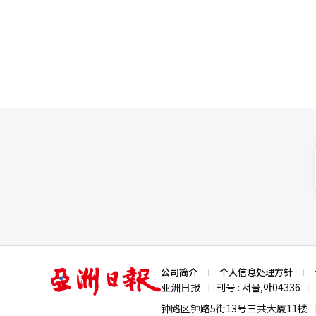
务。”并补充道：“尹锡悦和金
回活生生的修行之路。完成中国
战本部长、金勇大司令及其所属
人性本来就是佛的事实。慧能的
损失的军用资产伪装成训练中损
是普通民众的宗教。其教义对后
名。金前司令在2024年6月和
可或缺的人物。元晓是韩国人最
并指示为掩盖无人机行动而销毁
清凉甘甜的泉水，早上却发现是
唆等罪名。此前，内乱特别检察组
是所谓的“一切唯心造”的觉悟
年监禁，对余前司令请求20年监
而是为百姓的佛教。他所展示的
伤亡或国家崩溃，因此在事前防
寺至今仍是韩国精神文化的象征
出：“这一行动的执行导致了不
领导僧兵保卫国家。如果没有他
露等，损害了韩国的军事利益。
时为共同体行动的宗教。进入近
人目的服务，背叛了国民对总统
将佛教的慈悲精神与民族解放运
任。”并表示：“军中上级命令
压迫下，呼喊民族的尊严与自由
告权等权力应为国家的生存和安
达。他是展示佛教可以参与现实
出：“未参与行动的国家安全室
能够自我改变的希望。舍利弗和
导计划和指示无人机行动的情况
文化。知训和西山大师在共同体
久，通过盲目指示准备紧急状态
在当今人工智能迅速追赶人类智
衅。”并批评道：“如果合参对
悲；可以存储信息，却无法体验
鲜的武力冲突。”关于余前司令
术，而是精神，而佛教正是250
亚
公司简介
个人信息处理方针
监听各部队，因此被告的参与在
洲
思考。印度教探讨宇宙的起源，
亚洲日报
刊号 : 서울,아04336
|
|
日
和金勇贤的指示。”关于金前司
指向的方向并没有不同。那就是
报
钟路区钟路5街13号三共大厦11楼
紧急状态，虽然泄露了战斗实验