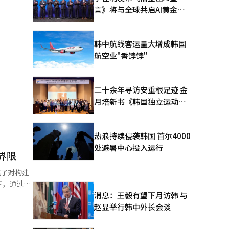
言》将与全球共启AI黄金时
代
韩中航线客运量大增成韩国
航空业"香饽饽"
二十余年寻访安重根足迹 金
月培新书《韩国独立运动圣
地：向旅顺口追问历史》出
版
热浪持续侵袭韩国 首尔4000
处避暑中心投入运行
界限
达了对构建
下，通过力
消息：王毅有望下月访韩 与
半岛和平共
赵显举行韩中外长会谈
总统
断绝的时