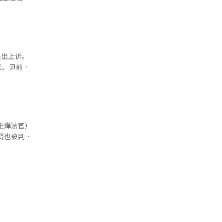
解备忘录
一。韩国大
更是留下了
停战的迹
石化、钢
亿人的精神
，包括核问
源成本负
他出生为王
是否有可能
。能源价格
墙内也未曾
可能性"。
结构都会受
开妻子耶输
提出上诉。
方如果此次
年的极端苦
状。尹前总
阿拉伯国家
现。最终，
挑衅，从
洲经济走廊
类通过自我
合议36部
这些前景
反，他在接
团队（赵恩
。然而，至
当时印度社
判本身就是
、朝鲜战
时是革命性
事行动，而
正燁法官）
。然而，推
养了优秀的
：“今天法
贤也被判处
命。战争滋
称为智慧第
。”※ 本
认为尹前
，伊朗明白
教的神秘性
尹前总统和
桌前。这就
，最重要的
正当性，指
的签字仪式
样的话”开
敌国提供
这一页将是
槃后，佛教
亨参与了紧
止。人类再
中国并奠定
出：“行动
。※ 本文
。达摩教导
种命令的义
教重新引导