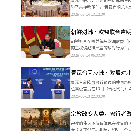
青瓦台表示，针对朝鲜对韩国与
展了民主。 在经济危机与社会
设施也遭受重大损失。中东各地
和平共存政策”。 青瓦台相关人
暗。 作为自发的信仰共同体起
巨额的军事开支，旅游和投资也
岛紧张局势和实现和平方面的政策
2026-06-14 13:12:00
重要支柱。 各位贵宾，26年前的
永恒的战争，而是稳定的日常生
国执政者丢掉了华丽的和平面具
向全世界传达了超越长期敌对与
议，他愿意接受。这是理想与现
敌对原则始终不变”。 此前，李
进行，为朝鲜半岛和平打开了新的
朝鲜对韩·欧盟联合声
中国。表面上看是美国与伊朗的
于10日在比利时布鲁塞尔举行
包括停止散发传单和对北方的扩
印太地区。美国最担心的不是伊
为《不扩散核武器条约》（NPT
竞争。 我们将持续努力防止南
朝鲜对李在明总统与欧洲联盟（
应链等几乎所有战略产业中，美
报道经人工智能（AI）系统翻译
体制。 各位贵宾，国际社会长
的主权侵犯和严重的敌对行为”。 朝鲜外交部于13日通过发言人发表声明称：“韩国同样是一个将敌对和对抗
外交能力和财政被束缚在中东，
在此过程中，感谢教皇厅始终如
化的固定敌国。” 外交部指出：“正在欧洲访问的韩国总统与EU领导层发布的联合声明中，包含了对朝鲜核国家地
2026-06-14 05:03:00
组的体现。美国希望在一定程度
重的世界中，韩国希望传递希望
位和朝俄军事合作等主权权利行使的否定
代。特朗普的停战决定是这一时
民主所带来的光辉、丰饶文化所
以来所宣称的‘尊重体制’和‘
的表现比预期要安静得多。中国
青瓦台回应韩·欧盟对
态、种族与文化的差异，与志同
国家。” 朝鲜所指的联合声明是李在明总统于10日在比利时布鲁塞尔与EU轮值主席安东尼奥·科斯塔及欧盟委员会
原油的主要进口国。中国的目标
裂的地方增进团结，使和平成为人
主席乌尔苏拉·冯德莱恩会晤后发布的文件。 在联合声明中，双方对朝鲜的核与弹
青瓦台就欧盟最近通过的共同声明
得战略空间。俄罗斯也是如此。
4节的珍贵话语愿在全国实现，请
了符合联合国安全理事会决议的朝鲜半岛完全无核化的决心。 
位高级官员在13日（当地时间）
化，国际原油市场的不稳定性可
固朝鲜半岛的和平，形成良性循
核武器条约》（NPT）下的核国家，也无法享有任何特殊
是韩国政府之前已经表明的立场
及波斯人的气质西方常常将伊朗
2026-06-13 22:03:00
异，分享友谊、学习和平与团结
法，并呼吁立即停止相关活动，
席、乌尔苏拉·冯德莱恩欧盟委员
家。伊朗是波斯文明的继承者。
制，共同参与此次盛会，并请求
的进入。※ 本报道经人工智能（
责俄罗斯与朝鲜之间非法军事合作
大的文明之一。解放犹太人于巴
战胜了世界。”两千年前，耶稣
宗教改变人类，修行者
陪同李在明总统出访欧洲的这位官
史意识。他们将自己与阿拉伯世
今天我们共同奉献的祈祷，愿成为
盟的意见可能更为强硬，但声明中
因，不仅仅是军事力量，还有这
宗教的伟大不仅仅体现在教义的
报道经人工智能（AI）系统翻译
题表明强硬原则，同时提到朝鲜半
形成了独特的忍耐和抵抗精神。
会长久铭记它。相反，如果一个