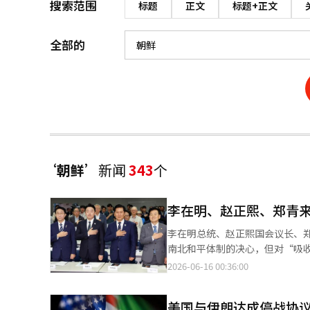
搜索范围
标题
正文
标题+正文
全部的
‘朝鲜’
新闻
343
个
李在明、赵正熙、郑青
李在明总统、赵正熙国会议长、郑
南北和平体制的决心，但对“吸
量逻辑占领朝鲜土地。 正在欧洲访问的李在明总统在首尔麻浦区延世大学金大中图书馆举行的‘6.15南北首脑会议26
2026-06-16 00:36:00
周年纪念活动及特别讲座：半岛和
存的起点，作为人民主权政府，我
美国与伊朗达成停战协议
在前一天于梵蒂冈圣保罗大教堂