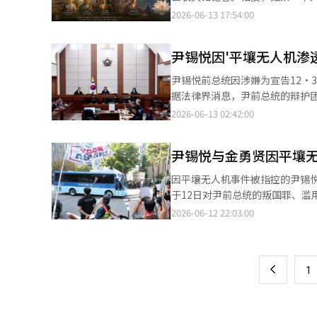
同步的目标，这份声明不会对与
但并不是一个容易屈服的国家。
宗教。从这个角度来看，佛教是
2026-06-13 17:54:00
的消息，他表示，"我们没有详
部分能源依赖进口。如果中东的
将觉悟实践于生活中的人们的宗教
象"。这位官员还表示，"双方似
铁、造船和汽车产业与国际油价
世界。佛教的历史就是伟大人类
题、浓缩铀处理问题、霍尔木兹海
尹锡悦因'平壤无人机渗
担。最重要的是，金融市场的不
子，按照当时的标准，拥有享受
借此机会与特朗普总统举行韩美首
的稳定将有助于恢复制造业的竞
放过他。面对不可避免的现实：
尹锡悦前总统因涉嫌为宣告12·
※ 本报道经人工智能（AI）系统
到影响。因此，从这个角度来看
陀罗和幼子拉胡拉的出家，既不
据法律界消息，尹前总统的辩护
协议成功实施，中东将进入一个
行，甚至有记录显示他每天只吃
统被指控于2024年10月左右
2026-06-13 02:42:00
的关系正常化将再次推进。第三，
他在菩提树下冥想，终于获得了
而为宣告紧急戒严提供理由和正
（IMEC）之间的竞争也将进入
反思和修行所达到的境界。获得
（李正燿法官）当天认定尹前总
仍然面临许多障碍。核查问题、
下来的45年里，赤脚走遍印度
尹锡悦与金勇贤因平壤无
锡特别检察官）所要求的刑期相
少现在，枪声已经停止。和平比
会所主导的严格种姓制度在他眼
叛国行为。”他们反驳称：“我们
因平壤无人机事件被指控的尹锡悦
争、越南战争、海湾战争、伊拉
的思想。因此，佛教可以说在宗
将此视为叛国的特别检察官的无
于12日对尹前总统的叛国罪、滥
动文明发展的不是战争，而是和
弟子。佛教教团并不是由一个天
院对尹前总统提出的叛国罪作出
30年监禁，前国军防谍司令余仁
生仇恨，而和平则创造未来。这场
2026-06-12 22:03:00
页
一的舍利弗，以其卓越的逻辑和
报道经人工智能（AI）系统翻译
总统和金前部长的叛国罪成立，
仅靠抵抗无法获得繁荣，以色列
和修行力。戒律第一的优波离，
金前部长、余前司令被指控利用
一
是国际政治的本质。战争在谈判失
人物是多闻第一的阿难。他一生
示在2024年10月左右向朝鲜
不仅仅是一次外交活动，它是10
头，正是源于阿难的记忆。如果
上
1
军事利益都将受到惩罚。法庭指
和平的篇章，还是另一个冲突的序
开始超越印度，形成了庞大的文
急状态的构想和计划，并与金勇
次获得选择和平而非战争的机会
禅宗基础的人物。传说他在少林
的执行指令是为了创造紧急状态
利用生成型人工智能撰写，并经
人们，观察自己的内心比阅读经