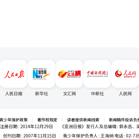
勇贤滥用了对军人的职务命令权，余仁亨也参与其中，使得金明洙参谋长
佛教的则是六祖慧能。他出身贫苦的樵夫，未曾接受过良好的教育。然而
页
军人做了不应做的事情。”其中，金前部长和金前司令为了掩盖无人机行
出现在宗教史上具有非常重要的意义，因为佛教从此不再是少数知识分子
失，并指示无人机部队的军人等，涉及妨碍公职执行、伪造公文、伪造公
来的中国、韩国和日本的禅宗传统产生了决定性影响。在韩国佛教历史上
7月向当时的总统警卫处长金前部长报告无人机部队的战斗实验情况，泄露军
喜爱的高僧之一。他在前往唐朝留学的途中，在某个洞穴中口渴喝水。晚
相关军用物品和记录，涉及毁坏军用物品教唆、泄露军事机密、公用电子
骷髅中的积水。瞬间，他获得了巨大的觉悟。决定世界的不是事物，而是
（赵恩锡特别检察官）在结案公判中对尹前总统请求30年监禁，对金前部
。之后，元晓放弃了去唐朝留学，走入民众中。他实践的佛教不是只为贵
禁，对金前司令请求5年监禁。法庭表示：“外患罪的性质决定了可能造
生活成为韩国佛教最具人性化传统的起点。义湘是华严思想的开创者。他
止法律利益受损的必要性非常大，这一点应充分考虑在量刑因素中。”同
。高丽的知训试图整合禅与教的对立，而朝鲜的西山大师在壬辰倭乱的国
必要的军事力量消耗，增加了因军事冲突对我们国民和军队安全的风险，
，朝鲜的命运可能会大为不同。这表明佛教并不是一种逃避现实的宗教，
”特别指出：“将履行国家安全保障和国土防卫义务的军人利用军事行动
代，佛教又遇到了一位巨人——万海韩龙云。他是一位僧侣、诗人和独立运
和国防部长只应在国家安全保障和国土防卫等正当目的下使用军事力量的
动相结合，是一位难得的知识分子。他是三·一运动的33位民族代表之一
的合法性和正当性的信任也受到严重损害。”法庭指出：“被告相信国军
。他的诗集《君的沉默》不仅是简单的爱情诗，更是对祖国和自由的深切
全而使用，却随意用于自己的政治利益，批准了创造紧急状态的行动。”
的精神的代表性人物。回顾佛教的历史，实际上是人类的历史。释迦牟尼
长等安保室相关人员未向总统报告行动等，责怪不知情的人。”法庭根据
阿难将其教义系统化。达摩和慧能开启了修行之路。元晓和义湘则绽放了
人民日报
新华社
文汇网
中新社
人民网
，判处其比特别检察官的请求更重的刑罚。法庭指出：“被告在担任国防
危机中展现了行动的佛教。万海韩龙云在自由与独立的时代精神中重新诠
宣告时信息部队的任务，同时指示执行行动以创造紧急状态，试图引发朝
力的时代，佛教依然具有意义的原因就在于此。人工智能可以计算，却无
被告的意图产生怀疑，反对或消极应对其指示，行动可能会更频繁地执行
觉悟；可以执行逻辑，却无法质疑人类存在的意义。最终，使人类成为人
的量刑，法庭表示：“防谍司的军人被派往各部队，负责掌握军事动态和
0年来一直在探索这一精神的问题。在结束亚洲的灵性系列佛教篇的第三篇
青少年保护政策
著作权规定
读者提供新闻线索
新闻稿件投诉负
防止行动被曝光方面非常重要，但考虑到其地位和参与程度，似乎是被动
大宗教探讨民族与天空的关系，而佛教则探讨人心最深处。然而，这三种
注册日期 : 2014年12月29日
《亚洲日报》发行人及总编辑 : 郭永吉、
|
令，法庭表示：“被告实施了一系列掩盖行动的犯罪，但似乎并不知道这
使人类成为更自由、更智慧、更善良的存在。在这条道路上，释迦牟尼和
创刊日期 : 2007年11月15日
青少年保护负责人 : 王海纳 电话 : 02-739
|
|
的事实，但考虑到金勇贤的军龄和当时的总统警卫处长的职务，认为被告