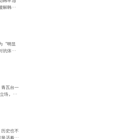
动韩半岛
深邃的黑
色列花费了
缓解韩半
团结价值的
希望的不是
示，“韩
的转折点，
为前提的协
们对韩国的
与往来不断
的关键在于
委员会主席
府已采取
中东，而是
绝不被承认
方面的体制
车、稀土供
明。※ 本
持续的和平
为“明显
军事力量、
断努力。
美国战略重
不确定性重
半导体的时
的世界，以
国和俄罗斯
界、意识形
对和对抗的
仍然是伊朗
任，在有分
以在东亚获
赛亚书2章
。青瓦台一
争如果长期
能够再次巩
的立场，都
个国家，以
言与文化差
盟峰会主
仅是一个国
国界的限
道主义机构
了"强烈谴
史上最伟
气，我已经
"等内容。
自尊心和历
气与希望。
"虽然欧
到最后的原
谢。※ 本
中对朝核问
外来侵略，
，历史也不
和平建立是
施加压力，
就是活着的