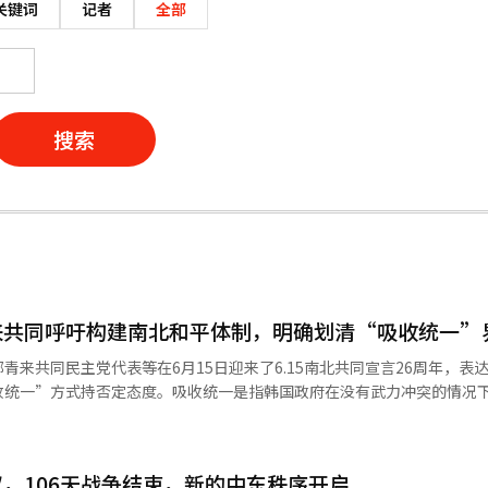
关键词
记者
全部
搜索
来共同呼吁构建南北和平体制，明确划清“吸收统一”
青来共同民主党代表等在6月15日迎来了6.15南北共同宣言26周年，表
收统一”方式持否定态度。吸收统一是指韩国政府在没有武力冲突的情况
平：重温6.15’上，通过姜勋植秘书室长表示：“6.15南北共同宣言是
们将不懈努力实现半岛和平与共存。我将尽全力让南北再次坐下来对话。” 李
，106天战争结束，新的中东秩序开启
举行的特别弥撒中也表示：“曾经谈论和平与繁荣的南北，如今又回到了