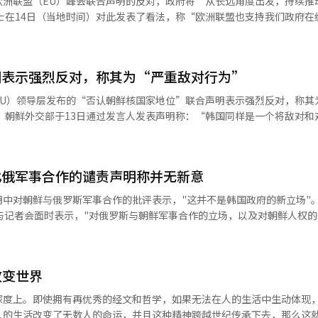
欧洲联盟（EU）峰会联合声明的反对，政府将“从长远角度出发，持续推
动荡中，我们用蜡烛而非枪支，用和平而非暴力，用团结而非冷漠，照亮了
的亲伊朗势力同样遭受了相当大的损害。然而，这并不是完全的胜利。以
士在14日（当地时间）对此发表了看法，称“欧洲联盟也支持我们政府在
步的韩国天主教会，在我们社会经历困难时，始终是捍卫人类尊严、和平与
受到抑制。最重要的是，民众开始感到无休止战争的疲惫。以色列人民所
”。 前一天，朝鲜外务省针对李在明总统与EU领导人通过的联合声明表
6月15日，南北首次坐下来发布了6·15南北共同宣言。 这是一个历史性
活。最终，内塔尼亚胡选择了现实。如果是以放弃核武器和国际监督体制
”，并批评称“无论首尔的统治者说什么做什么，都是对我们的挑战，我
紧张的对话与合作的可能性。 此后，离散家属团聚、人道主义合作、交流
实之间的平衡。特朗普的真正目标并不是伊朗，而是中国。理解此次停战
在明总统与安东尼奥·科斯塔EU峰会常任主席、乌尔苏拉·冯德莱恩EU
希望之门。 我坚信希望的火种依然存在。 自去年政府成立以来，韩国政
明表示强烈反对，称其为“严重敌对行为”
战争，但美国战略家们心中却有中国。如今，美国的国家战略重心不再是
峰会，发布了包括“强烈谴责俄罗斯与朝鲜之间的非法军事合作”、“朝鲜
音广播在内的预防性紧张缓解措施。同时，明确表示不追求吸收统一或单
朗，而是中国的崛起。在人工智能、半导体、量子技术、航天产业、电动
）下的核国家”、“朝鲜人权状况的实质性改善是必需的”等内容的联合声
北间的意外冲突，恢复军事信任。我们将竭尽所能，超越停战状态，建立可
EU）领导层发布的“否认朝鲜核国家地位”联合声明表示强烈反对，称其
中竞争正在进行。对于特朗普总统而言，中东战争的长期化是战略噩梦。
与编辑。
期以来一直期盼朝鲜半岛的和平与和解，韩国也为回应这一期待和支持而不
体质
无法集中精力遏制中国。因此，此次停战不仅仅是简单的和平协议，而是
一的关注与支持，我谨代表韩国人民向您表示衷心的感谢。 在当今冲突与
上理顺中东问题，将重心转向印太地区。美国已经进入一个比石油更重视
的信息。 我们将共同努力，创造一个更加和平、自由、人人都能尊严生活
与谴责内容”，并称“这明显侵犯了我们的主权”。 接着表示：“韩国一直
代变化的象征。◆中国和俄罗斯得到了什么有趣的是，在此次战争中，中
塑造的品格、科学技术与创新所开启的未来可能性为基础。 我们将超越国
不追求敌对行为’不过是伪装”，并批评道：“韩国本质上是一个追求敌
公开呼吁和平，但实际上在支持伊朗经济方面发挥了重要支柱作用。中国
北俄军事合作的谴责声明称并无新意
道合的人携手并进，在有冲突的地方带来和解，在有不信任的地方建立信
很明确。希望美国在中东长期纠缠。美国在中东消耗力量的同时，中国可
类共同的遗产，履行国际责任。 各位贵宾，“刀剑铸犁，矛铸镰。”以
道导弹计划表示严重关切，并重申
中对朝鲜与俄罗斯军事合作的批评表示，"这并不是韩国政府的新立场"
背负乌克兰战争负担的俄罗斯并不反对美国的关注分散到中东。然而，战
大家共同祈祷。 希望朝鲜半岛的和平能够延续至世界和平，世界的团结
此外，声明明确指出：“朝鲜绝不会被承认为《不扩散
与记者会面时表示，"对俄罗斯与朝鲜军事合作的立场，以及对朝鲜人权
能会过于加大。最终，中国和俄罗斯也在一定程度上希望停战。◆伊朗这
环。 明年，世界青年大会将在首尔举行。我相信这将是一个超越国界、语
地位。” 同时，声明将朝鲜与俄罗斯的军事合作定性为非
，声明中只是对此的表达"。在此之前，李在明总统与安东尼奥·科斯塔欧
视为一个简单的神权国家。然而，这种看法并未真正理解伊朗。伊朗不仅
价值的有意义的时刻。 希望来自世界各国的青年能够超越战线、铁丝网与
遵守联合国安理会决议。还要求改善朝鲜人权状况，并允许国际组织和人
会主席于10日在布鲁塞尔举行的峰会后，发布了共同声明，声明中包含
自公元前6世纪居鲁士大帝建立的阿契美尼德帝国以来，波斯创造了人类历
教皇厅给予关注与建设性的角色。韩国政府也承诺将全力支持。 “要有勇
AI）系统翻译与编辑。
"、"朝鲜绝不会被承认为《不扩散核武器条约》（NPT）下的核武国家
比伦囚禁的居鲁士大帝至今被视为宽容和包容的象征。波斯人拥有强烈的
基督对惧怕的门徒们说。这句话希望今天也能给我们的青年带来安慰、勇
改变世界
员表示，"朝鲜核问题也是如此，声明中并没有新内容"。他进一步指出，
界区分开来。语言、文化和历史认同都不同。伊朗在此次战争中能够坚持
全世界和平与团结的福音种子。 愿在座的各位都能常伴上帝的恩典。 谢
反映的仍是我们一直以来的立场"，并强调，"有人认为我们在共同声明
种文明自豪感。伊朗宁愿选择忍受痛苦，也不愿承认失败。经过数千年的
深度上。即使拥有再优秀的经文和哲学，如果无法在人的生活中生动体现
与编辑。
岛的紧张缓解是相互矛盾的，但实际上并非如此"。他表示，"去核化与
因此，美国最终放弃了推翻伊朗政权的目标。伊朗这个国家在军事上可以
人的生活改变了无数人的命运，并且这种精神跨越世纪传承下去，那么这