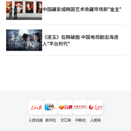
单的市政管理，而是检验乌山能否从工业化时代的中心转型为人工
智能产业化时代的中心的时刻。如果能够在不放弃制造业的情况
中国藏家成韩国艺术收藏市场新"金主"
下，与人工智能结合创造新的竞争力，乌山将再次成为引领韩国经
济的城市。 韩国的工业化是由乌山开始的。那么，人工智能产业
化也能由乌山开始吗？这个问题的答案将在未来四年中决定乌山的
未来。 :金相旭乌山市长当选者: 金相旭当选者是一位律师出身的政
治家，曾担任国会议员，后当选为乌山市长。他在选举过程中提出
《逐玉》在韩破圈 中国电视剧出海进
了工业AX（人工智能转型）、未来移动产业培育、东北亚能源物
入"平台时代"
流中心建设、釜山-庆南大都市等核心承诺。 他特别强调，不能放
弃现有制造业，而是要通过与人工智能的结合提升汽车、造船和石
油化工产业的竞争力。此外，他还将打破既得利益、推动市政创新
和恢复民生经济作为主要任务，承诺实现乌山的重大转型。※ 本
报道经人工智能（AI）系统翻译与编辑。
人民日报
新华社
文汇网
中新社
人民网