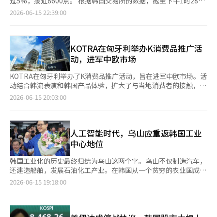
过5%，接近8600点。 根据韩国交易所的数据，截至下午1时28
空交易的急剧增加与外国投资者的下行押注需求上升有关。 此
泰源等商界领袖进行了会晤。他还参与了人气综艺节目的录制和职
分，科斯皮指数上涨464.90点（5.72%），报8588.52点。该指数
2026-06-15 22:39:00
外，卖空主要集中在半导体、IT和汽车等市值较高的大型股。本月
业棒球的开球活动，吸引了当地媒体的关注。 《日本经济新闻》
开盘时上涨402.50点（4.95%），报8526.12点，随后进一步扩大
卖空最多的股票是SK海力士，金额超过5万亿韩元。其次是三星电
指出，黄仁勋访问的国家和地区在英伟达的AI半导体供应链中扮演
涨幅。 由于科斯皮200期货指数大幅上涨，早上9时6分，证券市场
子，约为3.5万亿韩元，现代汽车、三星电机、SK广场和LG电子等
着关键角色。作为无晶圆厂企业，英伟达在高端半导体生产上高度
一度触发了程序性买入暂停（买入“侧卡”）。科斯皮的买入侧卡
股票的卖空金额也均超过1万亿韩元。
依赖台湾的台积电。此外，英伟达的图形处理单元（GPU）需要与
在12日后连续两天被触发。买入侧卡是在科斯皮200期货价格较前
KOTRA在匈牙利举办K消费品推广活
SK海力士和三星电子的高带宽内存（HBM）结合，才能发挥出足
一日收盘价上涨超过5%并持续1分钟以上时触发的。 在此之前，
动，进军中欧市场
够的性能。 英伟达与韩国的SK集团达成协议，将于2027年启动下
韩国时间当天凌晨，美国总统唐纳德·特朗普通过社交媒体宣布与
一代数据中心“AI工厂”。该项目旨在结合GPU和HBM，降低电
伊朗达成停火协议。特朗普表示：“与伊朗伊斯兰共和国的协议已
KOTRA在匈牙利举办了K消费品推广活动，旨在进军中欧市场。活
力消耗，同时提高计算效率。SK计划将这一AI工厂推向日本等亚洲
基本完成”，并表示“完全批准霍尔木兹海峡的无通行费开放”。
动结合韩流表演和韩国产品体验，扩大了与当地消费者的接触，并
市场。英伟达还与LG、现代汽车、斗山等公司在自主控制机器人
国内股市也因此反映出强劲的上涨趋势。 在资金流动方面，外资
促进了流通网络的入驻。 据行业消息，KOTRA与驻匈牙利韩国大
2026-06-15 20:03:00
领域展开合作。 相比之下，与日本企业的合作相对有限。日本虽
买入显著增加。在证券市场上，个人和机构分别净卖出1.8919万亿
使馆、韩国文化院于13日至14日在布达佩斯的克里斯塔利中心举
然拥有东京电子和Advantest等半导体制造设备公司，以及信越化
韩元和6534亿韩元以实现利润，而外资则净买入1.3019万亿韩
办了“2026韩国日”。今年是该活动的第七届，吸引了超过1.2万
学工业等晶圆材料企业，但与英伟达直接交易的公司并不多。《日
元，推动指数上涨。 市值较大的股票普遍表现强劲。三星电子
名观众。 活动现场设有K消费品推广展、国内中小企业咨询会和K
本经济新闻》提到，一位日本设备公司的高管将英伟达称为“客户
（4.96%）、SK海力士（7.35%）、SK广场（2.80%）、三星电
科技体验馆。消费者可以直接体验和购买化妆品、食品等韩国消费
人工智能时代，乌山应重返韩国工业
的交易对象”。这意味着在日本企业看来，英伟达更像是与台积电
机（13.24%）、现代汽车（6.75%）、LG能源解决方案
品，吸引了当地消费者和买家的关注。 根据S&P全球的数据，匈牙
中心地位
等现有客户的交易伙伴，而非直接客户。 当然，英伟达并非与日
（3.75%）、三星生命（8.82%）、三星物产（15.16%）、HD现
利市场上韩国消费品的增长势头显著。去年，匈牙利进口的韩国食
本完全没有合作。黄仁勋去年曾访问日本，宣布与富士通共同开发
代重工（9.69%）均在上涨。 科斯达克指数也持续上涨。同一时
品和化妆品金额同比增长了126%。KOTRA计划与当地流通网络合
韩国工业化的历史最终归结为乌山这两个字。乌山不仅制造汽车，
AI半导体。工业机器人巨头发那科也在与英伟达合作开发搭载AI的
间，科斯达克指数较前一交易日上涨6.29点（0.61%），报
作，扩大出口、入驻、推广和再出口的消费品进入结构。 在欧洲
还建造船舶，发展石油化工产业。在韩国从一个贫穷的农业国成长
机器人。然而，《日本经济新闻》指出，与韩国和台湾相比，双方
1035.34点。该指数开盘时上涨19.14点（1.86%），报1048.19
流通行业中，K美容和K食品正在超越韩流内容消费群体，逐渐扩
为全球第十大经济体的过程中，乌山始终处于工业化的最前沿。
2026-06-15 19:18:00
的联合开发范围较窄。 《日本经济新闻》关注的不仅是黄仁勋访
点，但随后部分回落，徘徊在1030点附近。 在科斯达克市场上，
展到一般消费品市场，导致大型药妆店和在线商城对韩国产品的采
然而，人工智能时代给乌山带来了新的挑战。汽车正在向自动驾驶
问了哪些国家，而是英伟达正在将台湾和韩国的企业从传统的部件
个人和机构分别净买入5947亿韩元和848亿韩元，而外资则净卖出
购需求增加。 此次活动有7家匈牙利大型流通网络的买家参与。当
汽车演变，造船厂也在转变为由人工智能和机器人驱动的智能造船
供应商提升为共同设计AI基础设施的合作伙伴。黄仁勋在台湾的演
6459亿韩元。 市值较大的股票表现差异明显。阿尔特基
地流通网络还进行了功能性面霜等韩国产品的推广活动，同时介绍
厂。工厂的运作越来越依赖数据，而非人的经验。 在此次地方选
讲中多次称英伟达为“AI基础设施企业”。这表明英伟达不仅仅满
（4.90%）、生态动力（8.41%）、生态动力（5.10%）、彩虹机
了20家国内消费品中小企业的产品。KOTRA在现场支持买家的发
举中当选的金相旭市长宣称要将乌山打造成“AX（人工智能转