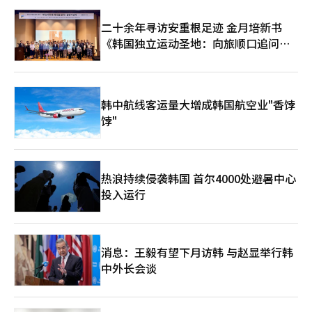
求。” 特别是本周，外资的流入被视为主要变量。一位研究员表
于这一点。人工智能时代的产业竞争力不仅取决于生产能力，还取
示：“在前24个交易日中，外资的累计净卖出金额接近75.6万亿韩
决于稳定的能源供应能力。乌山有潜力成为氢产业和能源转型的中
二十余年寻访安重根足迹 金月培新书
元，因此仅凭周五的净买入无法确定外资净卖出周期的结束。”※
心。 特别是氢能是乌山需要关注的领域。随着人工智能产业的增
《韩国独立运动圣地：向旅顺口追问历
本报道经人工智能（AI）系统翻译与编辑。
长，电力需求将激增。可再生能源和氢经济不仅是简单的环境政
史》出版
策，而是人工智能时代的产业战略。如果过去乌山是通过石油化工
产业成长的，那么未来的乌山有可能转变为一个结合氢、人工智
能、能源和数据的新兴产业城市。制造业与能源的结合将使乌山的
竞争力不断增强。 釜山-庆南大都市可能是乌山的最后机会。 人工
韩中航线客运量大增成韩国航空业"香饽
智能时代不是单个城市竞争的时代，而是区域竞争的时代。首都圈
饽"
之所以强大，不仅仅是因为首尔，而是因为首尔、京畿道和仁川形
成了巨大的经济圈。 金相旭市长积极推动釜山-庆南大都市的原因
也在于此。釜山在港口和金融方面具有优势，庆南在机械和航天产
业方面强大，而乌山则在制造业和能源产业上占据优势。三地的联
热浪持续侵袭韩国 首尔4000处避暑中心
动将形成一个可以与首都圈抗衡的新增长轴。 人工智能产业需要
投入运行
人才、资本和数据的同时支持。乌山单靠自身的力量是有限的。然
而，如果釜山-庆南能够作为一个经济体运作，情况将会有所不
同。乌山的竞争对手不再是釜山或昌原，而是日本名古屋、中国上
海和美国休斯顿。为了与全球工业城市竞争，需要更大的经济体和
更广阔的市场。 人工智能时代乌山的未来最终取决于连接。制造
消息：王毅有望下月访韩 与赵显举行韩
业与人工智能的连接，能源与数据的连接，以及乌山与釜山·庆南
中外长会谈
的连接。 韩国的工业化是由乌山创造的。然而，不能保证工业化
的成功公式在人工智能时代仍然有效。汽车、造船和石油化工都面
临着人工智能这一巨大的变革。 金相旭市长的四年并不仅仅是简