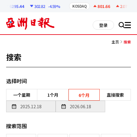
코
인
6295.44
302.82
-4.59%
801.66
2.07
+0.2
KOSDAQ
정
보
all
登录
搜
men
索
主页
搜索
搜索
选择时间
一个星期
1个月
直接搜索
6个月
搜索范围