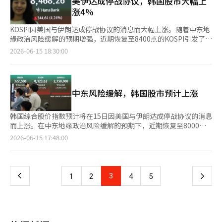
美伊达成停战协议，韩国股市大幅上
足于提供GPU，而是希望与合作伙伴共同设计数据中心、AI个人电
器人（6.73%）、科隆组织（2.53%）、HPSP（26.43%）等股票
掘、产品说明和咨询对接。 现代汽车、三星电子、SK On等7家已
型）制造创新之都”。他的构想是将乌山从一个制造业城市转变为
涨4%
脑、机器人及制造现场自动化等，以拓宽收入来源。 对于日本而
上涨，而主成工程（-4.11%）、元益IPS（-4.09%）、利诺工业
在匈牙利开展业务的韩国企业也运营了K科技体验馆，展示了先进
人工智能产业化的中心。 问题只有一个：曾经引领韩国工业化的
言，在AI时代可能仍然停留在购买美国大型科技公司的服务和系统
（-3.83%）、伊奥科技（-10.95%）则表现疲软。※ 本报道经人
技术和社会贡献活动，宣传了韩国企业在当地的贡献和共生活动。
乌山，能否也引领人工智能产业化？ 乌山作为工业化之都，能否
KOSPI因美国与伊朗达成停战协议的消息而大幅上涨。随着中东地
的“客户”角色。《日本经济新闻》指出，近期美国的Anthropic
工智能（AI）系统翻译与编辑。
布达佩斯市长卡拉乔尼·盖尔盖表示：“此次活动不仅是商品交
成为人工智能产业化之都？ 全球工业的重心正在转移。过去，廉
缘政治风险缓解的预期增强，近期恢复至8400点的KOSPI引发了
和Palantir等知名AI企业纷纷访问日本，但它们更倾向于将日本视
流，更是展示韩国进驻企业如何与当地社会共生的机会。这是经济
价劳动力是竞争力的关键。随后，资本和技术成为决定竞争力的因
对“9000点”的期待。 根据韩国交易所的数据，截至上午9时10
为销售系统的市场，而非AI开发的合作伙伴。 日本政府也对数字领
2026-06-15 18:30:00
合作与文化共生价值的再确认。” 金妍才 KOTRA欧洲地区总部负
素。然而，在人工智能时代，数据和算法将左右企业的未来。汽车
分，KOSPI较前一交易日上涨365.75点（4.50%），报8489.37
域的海外依赖表示担忧。经济产业省预计，至2035年日本的数字
责人表示：“中小企业的优质消费品与当地大型企业的共生努力结
公司不再仅仅是汽车公司，造船厂也不再只是造船的地方。企业的
点。该指数开盘时上涨402.50点（4.95%），报8526.12点，随后
赤字可能达到18万亿日元。《日本经济新闻》指出：“日本能否在
合，提高了中欧地区K品牌的地位。我们将扩大与欧洲大型流通网
价值和城市的命运都在于如何利用人工智能。 乌山是韩国制造业
在8400点附近波动。 由于KOSPI200期货指数大幅上涨，上午9时
AI革命中成为像英伟达这样的领先企业的合作伙伴，将左右未来的
络的合作，支持我们的企业进入市场。”※ 本报道经人工智能
的象征。现代汽车、HD现代重工、SK和S-OIL所构建的产业生态
6分，证券市场出现了程序性买入暂停（买入熔断）。KOSPI买入
国富。”※ 本报道经人工智能（AI）系统翻译与编辑。
（AI）系统翻译与编辑。
中东风险缓解，韩国股市预计上涨
系统在全球范围内都是罕见的。然而，问题在于，过去的成功并不
熔断是继12日后连续两个交易日发生。买入熔断在KOSPI200期货
能保证未来的成功。目前，全球汽车产业正向特斯拉和比亚迪主导
价格较前一日收盘价上涨超过5%且持续超过1分钟时触发。 在此
的软件竞争转变，造船业也在向数字双胞胎和人工智能设计竞争转
之前，韩国时间15日凌晨，美国总统唐纳德·特朗普通过社交媒体
韩国综合股价指数预计将在15日因美国与伊朗达成停战协议的消息
变。 金相旭市长将工业AX作为核心承诺的原因也在于此。他认
宣布与伊朗达成停战协议。特朗普表示：“与伊朗伊斯兰共和国的
而上涨。在中东地缘政治风险缓解的预期下，近期恢复至8000点
为，乌山的竞争力不在于放弃制造业，而在于将制造业与人工智能
协议已基本完成”，并“完全批准霍尔木兹海峡的无通行费开
的韩国综合股价指数能否继续向9000点迈进备受关注。 上周末，
页
2026-06-15 17:48:00
结合。他表示，将与釜山-庆南大都市联动，打造乌山为人工智能
放”。国内股市也因此反映出强劲的上涨趋势。 在证券市场上，
纽约股市因美国与伊朗即将达成停战协议的消息普遍上涨。道琼斯
转型制造创新之都。这意味着，与其创造新的产业，不如将现有的
个人和机构分别净买入2930亿韩元和1710亿韩元，支持了指数的
工业平均指数上涨0.70%，标准普尔500指数和纳斯达克综合指数
一
世界顶级制造业与人工智能结合，这是一种更现实和强有力的战
上涨。相反，外国投资者则净卖出4451亿韩元，开始实现利润。
分别上涨0.50%和0.31%。 刺激投资者情绪的消息是美国与伊朗接
略。 在人工智能时代，韩国经济的主导产业很可能仍是制造业，
市值较大的股票普遍表现强劲。三星电子（6.51%）、SK海力士
近达成以霍尔木兹海峡重新开放为核心的临时协议。随着中东地区
上
3
下
1
2
4
5
只是工厂的面貌将发生变化。过去，工厂以机械为中心，而未来的
（6.09%）、SK广场（6.11%）、三星电机（7.23%）、现代汽车
紧张局势缓解，国际油价也出现下跌。7月交货的美国西德克萨斯
工厂将以数据为中心。如果乌山能最先适应这一变化，将成为展示
（4.61%）、LG能源解决方案（3.38%）、三星生命（4.67%）、
中质原油（WTI）收于每桶84.88美元，较前一交易日下跌
一
韩国制造业未来的典范。 现代汽车和HD现代，能否成为人工智能
三星物产（8.33%）、HD现代重工（5.08%）均在上涨。
3.23%，创下4月17日以来的最低水平。 在科技股中，英伟达（上
革命的主角？ 许多人谈到人工智能时，会想到ChatGPT和半导
KOSDAQ指数也在持续上涨。同一时间，KOSDAQ较前一交易日上
涨0.16%）、AMD（上涨4.73%）、英特尔（上涨6.51%）等股票
体。然而，在未来十年，最大的变化可能会发生在制造现场。因为
页
涨21.48点（2.09%），报1050.53点。该指数开盘时上涨19.14点
上涨，费城半导体指数上涨1.52%。SpaceX的股价较发行价上涨