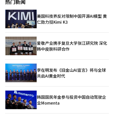
热门新闻
人工智能正在开始观察、判断，而机器人则在行动，进入了物理人
（1.86%），报1048.19点，试图稳住在1050点以上。 在KOSDAQ
19.34%，收于161.11美元。 在此期间，韩国时间当天凌晨，美国
工智能时代。 现代汽车已经不再仅仅是一家汽车公司，而是正在
市场上，个人和机构分别净买入1029亿韩元和140亿韩元。相反，
总统唐纳德·特朗普通过社交媒体宣布与伊朗的停战谈判已达成协
转型为移动平台公司。它正在对自动驾驶、以软件为中心的汽车、
外国投资者则净卖出1101亿韩元。 市值较大的股票大多表现强
议。特朗普表示：“与伊朗伊斯兰共和国的协议已基本完成”，
美国科技界反对限制中国开源AI模型 黄
机器人和未来的移动领域进行大规模投资。汽车现在比引擎更依赖
劲。阿尔特奥根（5.19%）、生态环保（8.18%）、生态环保
并“完全批准霍尔木兹海峡的无通行费开放”。 国内股市预计也
软件，车辆变成了巨大的移动计算机。 HD现代重工也在为变革做
仁勋力挺Kimi K3
（5.79%）、彩虹机器人（4.01%）、周成工程（2.81%）、科隆
将反映相关消息，继续保持强劲走势。在前一个交易日，即12日，
好准备。未来的造船厂很可能是从设计到生产、维护都由人工智能
组织（3.12%）、利诺工业（0.48%）、HLB（2.71%）等均在上
韩国综合股价指数因停战预期的扩散而上涨4.63%，收于8123.62
参与的智能造船厂。人工智能可以缩短船舶设计时间，减少生产错
涨。相反，元益IPS（-5.35%）、伊奥科技（-3.92%）则表现疲
点。开盘初，证券市场中曾触发程序性买入暂停（买入熔断）。外
误，提高燃料效率。过去，熟练工人的经验是竞争力，而未来，数
软。※ 本报道经人工智能（AI）系统翻译与编辑。
资净买入22040亿韩元，结束了25个交易日的净卖出。 当天上午8
据和人工智能的应用能力将成为竞争力。 乌山真正的优势就在于
时8分，NXT盘前市场显示，三星电子的股价较前一交易日上涨
爱敬产业携手复旦大学张江研究院 深化
此。首尔或板桥可以开发人工智能软件，但同时拥有现代汽车和
5.89%，报341500韩元，SK海力士上涨5.40%，报2266000韩
韩中皮肤科研合作
HD现代等全球制造企业的城市并不多。乌山是一个可以将人工智
元。三星电机（上涨5.72%）、现代汽车（上涨4.28%）等也表现
能实际应用于工业现场的巨大实验室。 最近，政府也在推动将工
强劲。 证券界认为，本周市场将关注美伊停战谅解备忘录
业园区培育为人工智能转型的基地。因为为了维持制造业的竞争
（MOU）的签署情况、6月联邦公开市场委员会（FOMC）会议结
力，整个产业的人工智能转型是必不可少的。 最终，乌山的未来
果，以及SpaceX上市带来的全球资金流动变化等因素。 Kiwoom
并不在于创造新产业，而在于将汽车、造船和石油化工等传统产业
李在明发布《旧金山AI宣言》将与全球
证券研究员韩志英表示：“自上周中旬以来，由于美国与伊朗谈判
与人工智能成功结合。人工智能并不是威胁乌山制造业的存在，而
共启AI黄金时代
预期的再生，股市显示出恢复力。”她分析称：“根据特朗普总统
是将乌山制造业重新推向世界巅峰的机会。 人工智能时代的核心
的社交媒体和伊朗外交部的消息，预计两国间的停战谅解备忘录将
是工厂，而不是能源。 随着人工智能产业的发展，电力的重要性
在17日至19日之间签署，因此本周后半段的6月FOMC将成为影响
日益凸显。数据中心消耗大量电力，人工智能工厂也是如此。自动
股市氛围的主要事件。” 她还指出：“上周五上市的SpaceX迅速
驾驶汽车、机器人和智能工厂同样需要巨大的能源。因此，全球正
达到21000亿美元的市值，进入美国股市市值前六名。”她认
韩国国民年金参与投资中国自动驾驶企
在进行人工智能竞争的同时，也在进行能源竞争。 乌山在这方面
为：“本周SpaceX的买入势头可能会持续，在此过程中，国内外
业Momenta
具有独特的地位。这里有韩国最大的石油化工园区，氢经济基础设
太空主题的交易所交易基金（ETF）和科技股ETF等被动基金将对
施已经建立，还有港口和物流基础设施。制造业、能源和物流集中
相关股票进行机械性纳入，主动基金也会出现追求阿尔法的纳入需
在同一个城市。 金相旭市长强调建设东北亚能源物流中心也是基