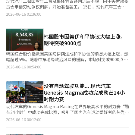
现代汽车工会因今年工资及集体协议谈判进展不顺，向中央劳动委
员会申请劳动争议调解，开始准备罢工。 15日，现代汽车工会向
中央劳动委员会提交了劳动争议调解申请。若中劳委判断双方立场
2026-06-16 01:36:00
差异较大并决定中止调解，且工会成员过半数支持罢工，工会将获
得合法的争议权。 工会计划于24日对全体成员进行罢工支持与反
对投票，结果预计将在次日公布。 双方自上月6日开始首次会谈以
来，已进行11轮谈判，但在核心议题上未能达成一致。工会在12
韩国股市因美伊和平协议大幅上涨，
日宣布谈判破裂后，启动了争议程序。 工会在今年的谈判中要求
期待突破9000点
月基本工资增加149600韩元，外加去年净利润的30%作为奖金。
要求方案还包括延长退休年龄至65岁、增加新员工招聘及提高奖金
韩国综合股价指数因美国与伊朗达成和平协议的消息大幅上涨，涨
支付比例等内容。 现代汽车工会相关人士表示：“若获得争议
幅超过5%。随着中东地缘政治风险的缓解，市场对突破9000点的
权，将根据24日的投票结果决定是否罢工”，并指出“与公司之间
期待也在增加。 根据15日韩国交易所的数据，综合股价指数收盘
2026-06-16 00:54:00
的立场差异很大”。※ 本报道经人工智能（AI）系统翻译与编辑。
上涨422.36点（5.20%），报8545.98点。该指数在开盘时上涨
402.50点（4.95%），报8526.12点，随后进一步扩大了涨幅。 由
于综合股价指数期货大幅上涨，早上9时6分，证券市场启动了程序
没有自动驾驶功能... 现代汽车
性买入暂停（买入侧卡）。这是自12日以来连续第二个交易日启动
Genesis Magma成功完成勒芒24小
买入侧卡。 在此之前，韩国时间当天凌晨，美国总统唐纳德·特
时耐力赛
朗普通过社交媒体宣布与伊朗达成和平协议。特朗普表示：“与伊
朗伊斯兰共和国的协议已经达成”，并“完全批准霍尔木兹海峡的
现代汽车的Genesis Magma Racing在世界最高水平的耐力赛“勒
无通行费开放”。国内股市也因此消息继续保持强劲走势。 代信
芒24小时”中成功完成比赛，吸引了国内汽车运动爱好者的热烈关
证券研究员李京敏分析称：“综合股价指数因美国与伊朗和平协议
注。 勒芒24小时赛是在法国勒芒赛道上进行的极限比赛，参赛者
2026-06-16 00:12:00
的消息，风险资产偏好情绪增强，今年第14次启动买入侧卡，出现
需要在24小时内不间断地驾驶。勒芒不仅是速度的竞争，更是对车
了大幅上涨。”他还指出，整体行业普遍表现强劲。 在资金方
辆耐久性、团队管理能力和驾驶员专注力的全面考验。 在本次比
面，外国投资者和机构共同进行了买入。外国投资者净买入1兆