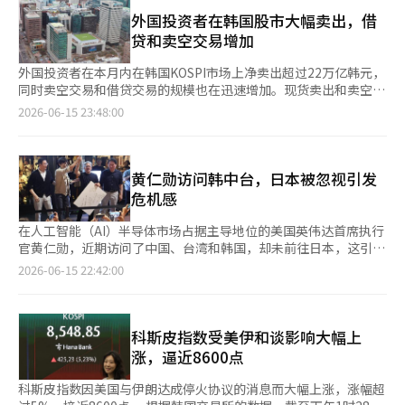
赛中，Genesis Magma Racing成功克服了长时间的严酷驾驶，顺
118亿韩元，机构净买入5460亿韩元，推动了指数的上涨。相反，
利完成比赛。国内粉丝纷纷表示：“韩国品牌在世界最高耐力赛中
外国投资者在韩国股市大幅卖出，借
个人投资者则净卖出1兆4944亿韩元，进行获利了结。 市值较大的
树立了重要里程碑。” 与此同时，比赛期间进行的官方YouTube
贷和卖空交易增加
股票普遍上涨。三星电子（4.81%）、SK海力士（6.79%）、SK
直播也引起了热议。 当时，YouTube账号的管理员通过车辆的车
广场（3.68%）、三星电机（16.10%）、现代汽车（6.43%）、
载摄像头视频进行实时聊天，网友们在聊天中纷纷发送“还剩几
外国投资者在本月内在韩国KOSPI市场上净卖出超过22万亿韩元，
LG能源解决方案（5.00%）、三星生命（9.21%）、三星物产
圈？”、“不要勉强，完成比赛吧”、“最后冲刺，加油”等鼓励
同时卖空交易和借贷交易的规模也在迅速增加。现货卖出和卖空的
（14.58%）、HD现代重工（9.23%）均有所上涨。 KOSDAQ指数
信息。 在此期间，官方账号的管理员对车辆上可见设备的问题回
同时扩大，分析认为外国投资者在国内股市的影响力进一步增强。
2026-06-15 23:48:00
也呈现上涨趋势。KOSDAQ收盘上涨4.98点（0.48%），报
答道：“看起来像天线的就是天线。”对于长时间直播，他开玩笑
根据韩国交易所的数据，外国投资者在本月截至12日已在KOSPI市
1034.03点。该指数开盘时上涨19.14点（1.86%），报1048.19
说：“因为多巴胺，我睡不着。”而对于车辆系统的问题，他机智
场上净卖出超过22万亿韩元。虽然在12日转为净买入，但在此之
点，但部分涨幅回落，最终在1030点附近收盘。 在KOSDAQ市
地回答：“没有自动驾驶功能。” 大多数网友对管理员与粉丝的
前，外国投资者连续23个交易日保持净卖出，增加了国内股市的供
场，个人和机构分别净买入6166亿韩元和2163亿韩元，支撑了指
积极互动表示赞赏，称：“这是24小时的比赛，管理员也真的24
需压力。 在此期间，卖空交易也大幅增加。数据显示，外国投资
黄仁勋访问韩中台，日本被忽视引发
数的上涨。相反，外国投资者净卖出8064亿韩元。 市值较大的股
小时在这里搞笑。” 其他网友也表示：“车子完成了比赛，管理
者的日均卖空交易金额约为2.6万亿韩元，较上月的1.8万亿韩元增
危机感
票表现出现差异。阿尔特基因（3.56%）、生态动力（9.47%）、
员也完成了比赛”，“这是国内汽车品牌官方频道中最有趣的互
加了约43%。与两个月前的1.1万亿韩元相比，增幅超过130%。
生态动力材料（7.09%）、彩虹机器人（6.09%）、科隆组织
动”，“紧张的比赛和聊天氛围真的很好。” 此外，此次勒芒24
在整体卖空交易中，外国投资者的占比也在扩大。本月外国投资者
在人工智能（AI）半导体市场占据主导地位的美国英伟达首席执行
（2.14%）、HPSP（16.78%）等股票上涨。相反，主成工程
小时的完成不仅展示了Genesis Magma Racing的竞争力，还创造
的卖空占比为75.7%，较上月的68.2%上升了7.5个百分点。与两
官黄仁勋，近期访问了中国、台湾和韩国，却未前往日本，这引发
（-2.60%）、元益IPS（-4.36%）、利诺工业（-6.32%）、伊奥
了与粉丝积极互动的新汽车运动文化。尤其是对于通宵观看直播的
个月前的66.0%相比，增幅更为显著。考虑到今年初外国投资者的
了日本的危机感。尽管日本在半导体材料和设备领域仍具优势，但
2026-06-15 22:42:00
科技（-12.75%）则表现疲软。※ 本报道经人工智能（AI）系统翻
国内粉丝来说，管理员的幽默互动成为了另一个乐趣。※ 本报道
卖空交易金额仅为8600亿韩元，近期的增长趋势相对陡峭。 在借
在引领AI革命的英伟达核心合作网络中，正逐渐被韩国和台湾所超
译与编辑。
经人工智能（AI）系统翻译与编辑。
贷市场上，外国投资者的存在感也在增强。借贷交易是投资者借入
越。 《日本经济新闻》14日报道称：“英伟达的黄仁勋首席执行
和借出股票的交易，通常被视为卖空的前置步骤。 外国投资者的
官在5月至6月期间访问了中国、台湾和韩国，而日本却被忽
借入余额从今年1月的约45.9万亿韩元增加到本月的约76.5万亿韩
视。”这表明日本在半导体产业的竞争力正在减弱，同时也暗示日
科斯皮指数受美伊和谈影响大幅上
元，五个月内增长了约66%。虽然股市上涨导致余额评估金额增
本可能在AI革命中落后。 黄仁勋在上月底至本月初期间，先后访问
涨，逼近8600点
加，但在此期间，整体借入余额中外国投资者的占比也从47.4%上
了台湾和韩国。他在台湾表示：“台湾是AI革命的中心”，而在韩
升至53.1%，显示出外国投资者在借贷市场的参与扩大。虽然不能
国则表示：“我来是为了感谢韩国的合作伙伴。”在台湾，他与台
科斯皮指数因美国与伊朗达成停火协议的消息而大幅上涨，涨幅超
断言借入余额的增加直接导致了卖空的扩大，但也有观察认为，卖
积电、富士康等主要企业高管会面，而在韩国则与SK集团会长崔