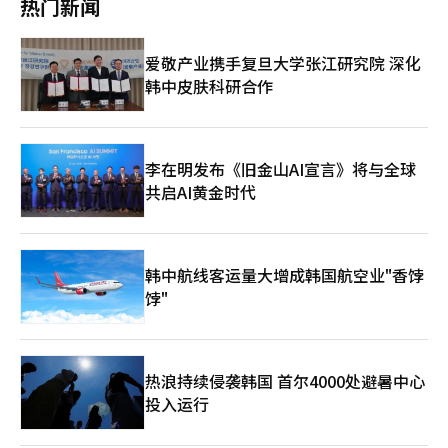
热门新闻
色转型政策官郑善华表示：“该政策旨在鼓励可再生能源供应较多
一车型的成功，更意味着特斯拉品牌在国内电动车市场的影响力正
时间段的电力使用，并扩大用户福利，这成为未来即将引入的时段
在迅速扩大。 过去，进口车在国内被视为购买、维护和修理成本
联动充电费用制度前检查运营体系的重要第一步。”※ 本报道经
较高的高端产品。而现代汽车和起亚则凭借全国服务网络、高二手
爱敬产业携手复旦大学张江研究院 深化
人工智能（AI）系统翻译与编辑。
车残值、相对较低的维护成本和熟悉的驾驶感受，在国内市场保持
韩中皮肤科研合作
了强大的地位。选择国产品牌的消费者普遍认为，购买后管理更为
简单，维修费用相对较低，这一认知对消费者选择产生了重要影
响。 然而，随着电动车转型的深入，这一格局也开始发生变化。
消费者不再仅仅以品牌和服务网络作为选择标准，而是开始综合考
虑充电便利性、软件性能、补贴后实际购买价格和运行成本等因
李在明发布《旧金山AI宣言》将与全球
素。传统内燃机车市场中有效的购买标准在电动车市场中正在发生
共启AI黄金时代
部分变化。 特斯拉Model Y在适用国内电动车补贴后，价格竞争力
显著提升。部分车型在补贴后进入了与国产电动SUV以及中型内燃
机车相当的价格区间。与过去进口车被视为“昂贵汽车”的印象不
同，考虑到电动车补贴和较低的运行成本，Model Y成为了一个现
韩中航线客运量大增成韩国航空业"香饽
实的选择。 充电基础设施也是一个重要变量。与北美不同，韩国
饽"
的公寓居住比例较高，许多消费者无法使用个人车库或专用充电
器。即使购买电动车，许多人在家中也难以稳定充电，因此公共充
电网络的可达性和便利性在购买决策中占据了重要地位。 在这种
环境下，特斯拉的超级充电网络与车辆和充电系统相结合的生态系
统被认为是降低首次购买电动车消费者不安的因素。充电站位置确
热浪持续侵袭韩国 首尔4000处避暑中心
认、充电状态管理、与车辆软件的兼容性等，都是特斯拉与竞争品
投入运行
牌的差异化要素。对于缺乏电动车购买经验的消费者来说，车辆本
身的性能以及充电过程的简单性和可预测性同样是重要的判断标