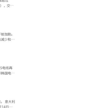
涨超过
大邱并没有
济。问题在
Wh三元锂
检测、物流
半导体基板
创造新的产
入”评
AI的“大
位。 这
I时代的到
X、9X、
 金研
开始加剧。
绩惊喜。他
务减少和地
入，更意味
 目前
外，
未来则是市
据业
下历史新
应对从事后
发展规划，
的改善和股
式的技术。
讲述过去
就职一周
起了改变
S电线再
来。 AI
构进行长期
产业构建新
岸-东首尔
经济的时
超出预期，
供应稳定
的基金或国
专家，此次
、现代机
业化，还完成
。 意大利
金的重复投
和AX促进
14日在