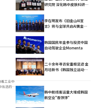
研究院 深化韩中皮肤科研合
作
李在明发布《旧金山AI宣
言》将与全球共启AI黄金时
代
韩国国民年金参与投资中国
自动驾驶企业Momenta
二十余年寻访安重根足迹 金
月培新书《韩国独立运动圣
地：向旅顺口追问历史》出
版
随着工业中
中当选的秋
进行产业结
韩中航线客运量大增成韩国
现代机器人
航空业"香饽饽"
，大邱能