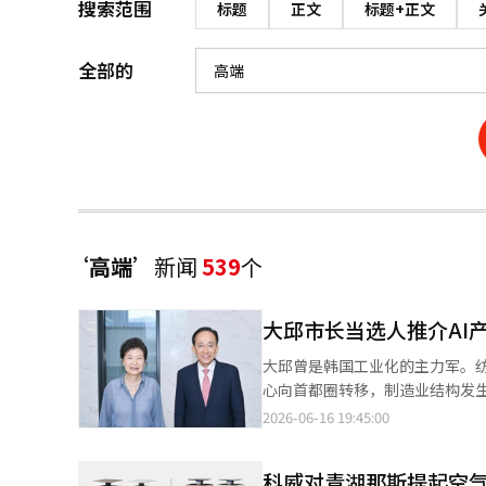
搜索范围
标题
正文
标题+正文
全部的
‘高端’
新闻
539
个
大邱市长当选人推介AI
大邱曾是韩国工业化的主力军。
心向首都圈转移，制造业结构发
庆浩市长正面对此现实。他指出
2026-06-16 19:45:00
构的“经济大改造”。他的构想
研发校园，将大邱打造成AI、半
科威对青湖那斯提起空
否在AI时代实现再次腾飞。 从纺织城市到AI产业城市，大邱的最后一搏 大邱长期以来一直在谈论变革的必要性，问题