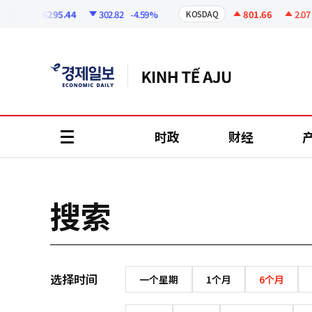
코
인
6295.44
302.82
-4.59%
801.66
2.07
+
PI
KOSDAQ
정
보
时政
财经
all
menu
搜索
选择时间
一个星期
1个月
6个月