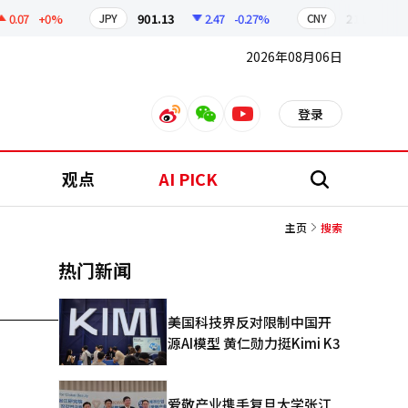
.07
+0%
901.13
2.47
-0.27%
211.25
0.
JPY
CNY
2026年08月06日
登录
weibo
weixin
youtube
观点
AI PICK
搜
索
主页
搜索
热门新闻
美国科技界反对限制中国开
源AI模型 黄仁勋力挺Kimi K3
爱敬产业携手复旦大学张江