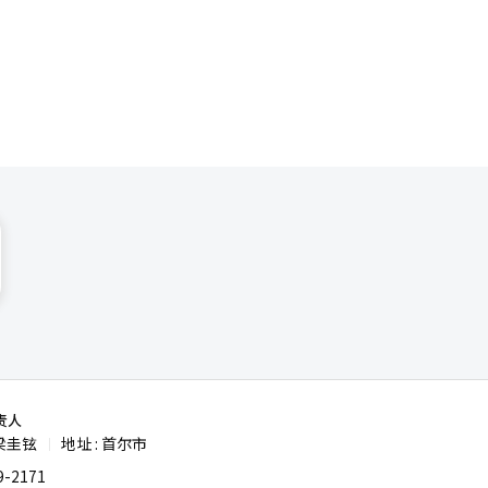
型服务和合
泰计划’所
关人士表
府提出的旨
本地
圆桌会
美国法人负
俊、
了表演。※
秩序中，韩
责人
梁圭铉
地址 : 首尔市
|
-2171