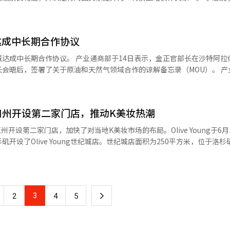
如果这两个制度各自拥有独立的决策体系，项目选择标准和绩效评估方式
I转型。
S电线在国内外HVDC项目中积累了丰富的经验。在国
上表示，他在托斯卡纳大区首府佛罗伦萨的乌菲兹美术馆感受到了“高尚文
唐津-高德1·2期工程。在海外，成功获得德国电网运营商Tennet推进
代最顶尖的国际贸易城市和金融中心，佛罗伦萨的实力源于其吸引人类的文
基金则是基于长期运作的前提。基于暂时增加的税收扩大新的投资机构是
跨越时代和国界，连接人心、增进理解的最强大力量。” 这是李总统就任
业投资的增加，电力需求快速增长，电网投资的重要性也日益凸显。 金亨元 LS
达成中长期合作协议
进行访问，符合意大利国宾访问的惯例。意大利总统塞尔吉奥·马塔雷拉在
规模过大，可能会导致效率低下。”他指出：“与其考虑建立何种形式的
：“HVDC项目直接关系到国家电网的稳定性，因此技术实力和在实际
海印寺，而前总统金大中在2000年3月访问意大利时则访问了米兰。 李
度上被有效利用。”※ 本报道经人工智能（AI）系统翻译与编辑。
部于14日表示，金正官部长在沙特阿拉伯与阿卜
基于国内外主要HVDC项目的实施经验，积极参与西海岸能源高速公路
举行的“和平与团结特别弥撒”，并发表了纪念演讲。他在演讲中阐明了
晤后，签署了关于原油和天然气领域合作的谅解备忘录（MOU）。 产业部补充
译与编辑。
与团结的决心，并请求教廷的支持。李总统于13日与国立中央博物馆和佛
作：原油储备、输油管道基础设施开发、利用人工智能（AI）和数字化
相互合作的意向。双方签署了关于“博物馆项目及服务领域合作的谅解备
济可持续性的技术开发、石化材料的开发与利用、改善能源资源可及性的
讲解与教育、藏品管理与修复及出版等领域加强交流。佛罗伦萨的乌菲兹美
·波提切利的《维纳斯的诞生》和列奥纳多·达·芬奇的《天使报喜》等
g在美国加州开设第二家门店，推动K美妆热潮
应量在年底前不出现问题。 此外，金部长还与沙特投资部部长法哈
统还会见了托斯卡纳州州长尤金尼奥·扎尼，并特别要求关注海外侨胞的
班达尔·阿尔科拉耶夫会晤，检查了韩国企业在当地的项目实施情况。 金部长
利福尼亚州开设第二家门店，加快了对当地K美妆市场的布局。Olive Young于6
文艺复兴的发源地，拥有世界著名的乌菲兹美术馆，自2003年以来通过
（PIF）合资的整车工厂项目，以及中东地区最大规模的HD韩国造船海
开设了Olive Young世纪城店。世纪城店面积为250平方米，位于洛
国电影的艺术性和作品性。”他表示：“希望此次访问促成的韩意‘电影
。 特别是，双方将关注沙特的矿产资源、韩国的技术实
西部富人区贝弗利山庄和奢侈购物街罗迪欧大道仅需5至10分钟车程。该
力，制作出更多优秀作品。”李总统还呼吁持续关注和支持佛罗伦萨韩国
业开发的全周期合作。 金部长表示：“在全球供应链不稳定的情
木区等高档住宅区，属于高端商业区。Olive Young根据当地消费者
迎来第24届。在12日，李总统在罗马举行了首脑会议，决定加强在人工
稳定供应，并为中长期资源合作奠定基础，是此次沙特访问的重要成果。
的门店。为了迎合对K护肤兴趣浓厚的美国消费者，店内护肤品货架的规模
新领域的合作。这是将高端产业提升为“特别战略伙伴关系”的韩意关系
等多个领域持续扩大经济合作。”※ 本报道经人工智能（AI）系统翻译
live Young的员工和当地重要人士出席了仪式。萨乌尔·马丁内斯店长表
韩意开发合作谅解备忘录（MOU）在内的四项MOU，并通过了“韩意战
3
下
2
4
5
ung的心态，学习K美妆，为开业做了充分准备。”洛杉矶市议员凯蒂·杨·亚
官邸举行，依次进行了欢迎仪式、小范围会谈、扩大午餐会和MOU交换。
场祝贺。亚罗斯拉夫斯基议员表示：“期待Olive Young的进驻能够
9月联合国大会以来的第三次，前两次分别是今年1月梅洛尼总理正式访韩
一
e Young这一韩国代表性美妆平台，带来新的购物体验。”Olive Youn
与农村发展、数字与教育培训等示范项目的韩意开发合作MOU，目标国包