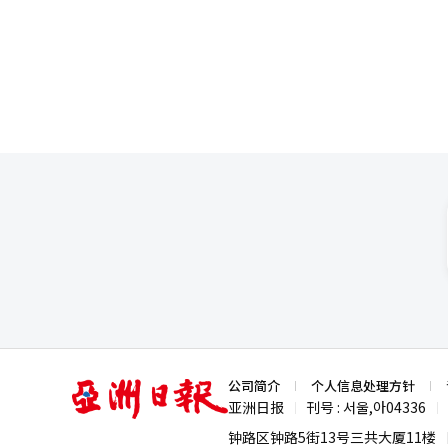
进一步加强符合当地消费者需求
干达、埃塞俄比亚和科特迪瓦等
作活动类似，Olive Young希望
追求的互惠伙伴关系做出了贡献
示：“我们将在美国准备多种服务和
在将非洲建设为欧洲新的能源供
化。”此外，美国第一家门店“帕萨
议”。活动中，韩国经济人协会
责人权佳恩等员工出席，现场招聘的
NAVER代表崔秀妍等出席。李
本报道经人工智能（AI）系统翻
意经济合作的重要性。※ 本报道
亚
公司简介
个人信息处理方针
洲
亚洲日报
刊号 : 서울,아04336
|
|
日
报
钟路区钟路5街13号三共大厦11楼