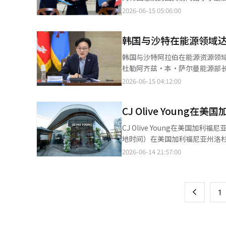
入或投资对象选择过程的重叠。
基金等措施，推动产业和行政的A
容量传输的HVDC网络将成为未来电力供应稳定的重要课题。 L
社交媒体平台X（前身为推特）
2026-06-15 05:06:00
同，从而导致责任不明确。 关于超额税收本身的性质也存在争议。超额税收的性质是一次性资金，受经济形势和企业
内，已完成济州2·3连接项目和北
量”。 李总统指出：“作为当
业绩的影响较大，而基金或国富
网项目约3万亿韩元的合同。 HVDC相较于交流方式具有更低的输电损耗，适合长距离大容量传输。随着可再生能源
量。”他强调：“文化和艺术是
见存在分歧。 延世大学经济学部名誉教授金正植表示：“根据国家财政法，超额税收的相当一部分将分配给地方财政
的扩大、人工智能数据中心和高端产
韩国与沙特在能源领域
欧洲，他选择了非首都罗马的城市
转移支付和教育转移支付，如果
电线能源·施工事业本部部长表示
访问韩国时曾参观过板门店和合川
要的是超额税收将如何以及多大程
韩国与沙特阿拉伯在能源资源领域达成中长期合作协议。 产业通商
的商业化经验都至关重要。我们将
午出席了在梵蒂冈圣保罗大教堂
杜勒阿齐兹·本·萨尔曼能源部长会
本报道经人工智能（AI）系统翻
急剧变化的背景下，韩国对和平
道，双方具体将在以下领域进行合
2026-06-15 04:12:00
兹美术馆达成了关于展品交流等
源资源技术创新、提升环境和经
（MOU）”，并决定在展览、
发以及企业间的合作等。 此前，金部长于4月访问沙特，作为总统战略经济特使访问的后续措施，检查了原油和石脑
著名的美术馆，馆内藏有桑德罗
CJ Olive Youn
油的供需情况。当时双方达成共识，确保协商的供
兴时期的杰作。在此之前，李总
德·阿尔赛夫和工业矿产资源部部长
CJ Olive Young在美国加
全。李总统评价道：“托斯卡纳是
注到现代汽车与沙特主权财富基金
地时间）在美国加利福尼亚州洛杉矶
国电影节向欧洲和世界展示了韩
油合资造船厂IMI项目的进展，并请求沙特政府给予积极支持
合购物中心西田世纪城，距离美国
2026-06-14 21:57:00
页
议’能够基于两国优秀的制作能
力和矿产需求，推动从开采到冶炼加工、再到高端产
公里内有贝尔艾尔、布伦特伍德和西
其成为托斯卡纳的国际文化盛事，
况下，重新确认国家核心资源的
世纪城店打造成以K护肤为中心
一
技术、航天技术等科学技术与创
示：“未来将在制造业、高端产业
店扩大了1.5倍。开业活动上，O
柱。两国在首脑会议上签署了包括
上
1
门店成员都以代表Olive Yo
划”文件。 首脑会议在罗马总理
基和世纪城商会会长南希·伍德也到
梅洛尼总理的正式会谈是自去年
间的文化交流与合作，并通过Oliv
两国当天签署了在非洲开展农业