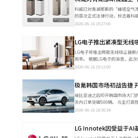
在于方向。纺织业衰退后，新的
科威已对青湖那斯的“峰塔空气净
的培育等多种尝试，但要改变首
的首次正式法律行动，标志着科威在保护设计
是仅仅改善产业结构的一部分，
斯于2月推出的峰塔空气净化器侵犯了
2026-06-16 19:27:00
引进三星电子和SK海力士的半
部分包括机身的方形形状和比例
构。 许多人对这一承诺的可行性
诺布空气净化器的主要设计相似，导致整体美感相近。 此次诉讼不
望的企业。然而，更重要的是方
LG电子推出紧凑型无线
题。科威在2020年12月申请了
若地方经济仍停留在中小企业主导
化器市场的代表性设计产品，因此科威认为类
LG电子将推出两款无线吸尘器新
愈发重要。半导体、数据中心和A
仅是偶然的外观相似，而是未经
用率。 根据LG电子的消息，此次新产品在大幅缩小充电和自动清空尘盒的塔体积的同时，保持了良好的性能。代表
变，而非小幅改善。秋当选人的胜负关键正是在于此。 半导体与特斯
违反了反不正当竞争法。 在家电行业，随着高端产品竞争不仅限于性能，还扩展到外观设计和空间装修适配性，设计
型号“A7核心+紧凑型塔”最大吸力可达22
2026-06-16 19:12:00
的核心是半导体和未来汽车。他
权争议已成为品牌差异化的核心议题。 科威在1月首次成立了设计监测TF，建立了对类似和模仿
大容量水箱，单次加水可清洁超过
星电子和SK海力士的生产设施，
制。此次诉讼是该TF运作以来的首次正式法律行动。 科威设计监测TF
本体采用5级过滤系统，塔内尘
车和机器人都离不开半导体。各
企业长期积累的技术实力和创造
极氪韩国市场初战告捷 开
LG电子此次新产品的推出，使无线
水和稳定的电力，以及与TK新机
权侵害行为。”
量型）等。 新产品将于17日开
势。 更引人注目的是引进特斯
继比亚迪之后叩开韩国市场大门的
+紧凑型塔的出厂价为99万韩元，A5紧凑型塔为79万韩元。 
AI自动驾驶技术、电池和机器人
天内订单突破500辆。 与主打高性价比的比亚迪不同，极氪选择以豪华高端定位切入韩国市场，这一差异化战略初见
商业研究洞察预计，全球无线吸尘器市
共同发展。秋市长表示，预计将带
成效。 据韩国汽车行业日前消息，极氪韩国本月5日启动首款车型纯电SUV极氪7X预售后，截至目前订单量已突破
2026-06-16 18:30:34
其是全球城市家庭中，超过65
观。全球企业的引进并非地方政府
500辆。此前极氪韩国在首尔、
剧上升。 손창우 LG电子生活解决方案事业部部长强调：“我们将基于对居住空间和生活方式的深刻理解，在有线、
始规划城市的未来。产业政策的目
市场。 此次上市的极氪7X为五座纯电SUV，也是该车型在中国市场之外首次推出的改款版本。极氪7X基于SEA浩瀚架
无线、机器人等多种清洁产品中提
LG Innotek因受益
人与AX，大邱制造业的生存战略
构打造，车辆由位于瑞典的极氪全球设计中心
表示将推动大邱传统产业如纺织、
此前各方预测的低价策略，共推出三