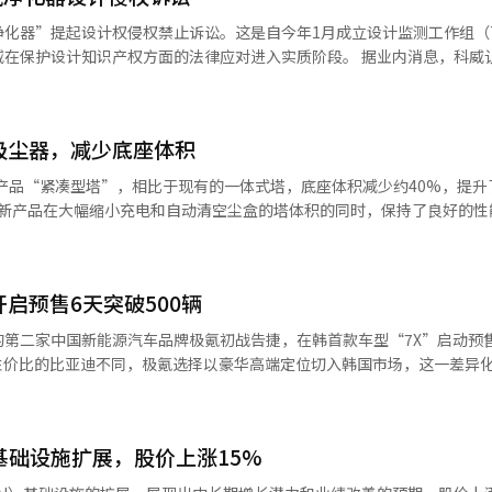
增长动力并未明显建立。尽管有高端医疗复合区和国家产业园区的建设、
化器”提起设计权侵权禁止诉讼。这是自今年1月成立设计监测工作组（
都圈集中和青年外流的巨大趋势仍显不足。 秋庆浩当选人提出了不同的思
知识产权方面的法律应对进入实质阶段。 据业内消息，科威认为青湖那
而是要彻底改变经济地图。他提出的“经济大改造”的核心是引进超大型
其“诺布空气净化器”的设计权，并于2日向法院提交了诉状。 科威所关注的
导体工厂、特斯拉亚洲第二工厂、现代机器人全球研发校园，彻底改变大邱
、上部弹出部分的形状以及该部分在机身上上下移动的结构等。科威认为
表示质疑。这是一个理所当然的问题。三星、SK海力士和特斯拉都是任何
仅涉及产品相似性争议，还上升为设计权保护问
向性。秋市长认为，大邱的问题不仅仅是经济衰退，而是产业结构的问题
吸尘器，减少底座体积
相关设计权，并于2021年4月完成注册。自那时起，诺布系列已成为科威在
的结构，青年人才必然会流失，企业也只能向首都圈迁移。 AI时代，规
似产品的推出可能会侵害其品牌资产。 科威主张青湖那斯的产品发布不
产品“紧凑型塔”，相比于现有的一体式塔，底座体积减少约40%，提升
I研发都需要巨额资本和人才。最终，大邱要生存下去，必须进行产业结
授权使用了其投资和努力所取得的成果。因此，科威认为这不仅构成设计
拉，大邱梦寐以求的新增长引擎 秋当选人承诺
0W。塔内配备了2.1L容量的尘盒，体积更小。 水拖兼用型号配备450mL
表示将把大邱从材料和零部件城市转变为整车和半导体生产城市。特别是
设计的常态应对机
30分钟（在水拖专用模式下可达60分钟）。 卫生管理功能也得到了增强
将大邱打造成全球半导体中心。 半导体是AI时代的“米”。数据中心、自
负责人兼合规总部主任金基杓表示：“设计是
盒则采用3级阻挡系统，有效阻止细微尘埃的排放，本体过滤器和尘盒可拆
国将半导体视为国家战略产业的原因也在于此。秋市长声称，大邱拥有丰
力的核心资产，通过保护正当权利，确保公平竞争环境，我们将根据原则
启预售6天突破500辆
吸尘器系列扩展至五款，分别为：A9 AI（高端）、A7核心+（实用型）
场相连的物流基础设施。此外，通过庆北大学和DGIST的人才供给能力也
始销售，首发为A7型号，随后将在在线品牌店和LG最佳店等渠道陆续上市。
拉亚洲第二工厂的承诺。这不仅仅是引进一家汽车工厂的意义。特斯拉是一
第二家中国新能源汽车品牌极氪初战告捷，在韩首款车型“7X”启动预
最近，全球无线吸尘器市场持续快速增长。市场调研机构
技术的企业。如果特斯拉入驻，汽车产业、AI、机器人和电池产业生态系
场今年规模为32.8亿美元，年均增长12.2%，到2035年将达到92.5亿
来50万亿韩元的生产诱发效应和13万个直接和间接就业机会。 当然，现
%的家庭因空间节省型设计和多功能便利性偏好无线吸尘器，紧凑型家电的
的意愿所能解决。然而，重要的是大邱首次将AI时代的产业地图放在中
京畿道、忠清道及庆尚道等全国9家核心门店同步开启新车展示及预售，正
标已不再是单纯的企业引进，而是AI产业生态系统的构建，这一点至关重要。
供更高效、更便捷的客户体验。”※ 本报道经人工智能（AI）系统翻译
于AI基础设施扩展，股价上涨15%
 在秋当选人的承诺中，相对较少受到关注但最具现实性的战略是AX（AI
操刀设计，整体造型融合欧洲美学风格。 价格方面，极氪7X并未采取
机械金属、汽车零部件和眼镜产业的AI转型。为此，他还计划设立市场直
款配置车型，Pro版售价5299万韩元（约合人民币23万元）、Max版和U