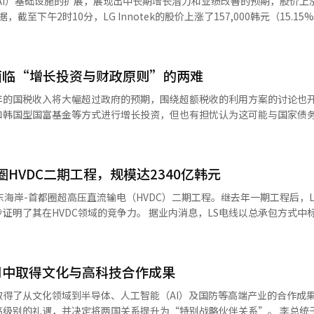
智能（AI）基础设施的扩展，展现出中长期增长潜力和业绩改善的预期，股价上
X促进基金。 实际上，大邱最大的资产是现有的制造业。与首都圈不同，
格公布后，部分消费者及业内人士认为定价偏高。 动力与续航方面，极氪7X
样聚集了大型制造企业。然而，许多中小型和中坚制造企业支撑着地方经
酸铁锂（LFP）金砖电池，Max和Ultra版本则配备由宁德时代供应的100k
代，将可能失去竞争力。 AI不再是大企业的专属技术。生产线管理、质量
028年，iPhone出货量的增加将推动AI Siri生态系统的扩展，以及AI
在使用AI。最终，大邱制造业的未来在于将现有产业通过AI升级，而非
场形成不同的发展路
长，从而实现中长期业绩改善。”他维持目标股价为200万韩元，并给予“买
承诺也在同一背景下。机器人是将AI与现实世界连接的关键手段。半导体是
性价比市场，而极氪作为吉利汽车集团旗下高端品牌，始终坚持豪华品牌定
面临“增长投资与财政原则”的两难
和“脚”。大邱发展机器人产业不仅是简单的机械产业培育，更是为物理A
氪宣布进军韩国市场的同时在首尔江南大峙洞开设品牌旗舰店，集中展示7
供应合同，服务器用FC-BGA的扩建也在推进，预计将成为新的增长点。”
年的国税收入将大幅超过政府的预期，围绕超额税收的利用方案的讨论也
极氪韩国极氪计划在今年内将销售门店从目前的
二季度的营业利润将同比增长18倍，达到2028亿韩元，远超市场预期，成为业
和韩国型国富基金等方式进行增长投资，但也有担忧认为这可能与国家债
。市民的建议将由AI分析，并反映在政策制定过程中。 这不仅仅是技术引
务中心覆盖至包括济州岛的全国范围内，提升消费者购车后的维修保养便利性。
和价格上涨，以及iPhone光学解决方案的出货量增加将推动业绩改善。 此
额税收用于“未来
城市与市民的关系也将发生变化。过去是公务员制定政策，市民接受，而
关认证程序的最后阶段，待认证全部完成后将正式启动销售和车辆交付工作。 
增长96%，达到1.3万亿韩元，2027年将达到1.6万亿韩元，连续两年创
4月的追加预算编制过程中，将今年的国税收入
中。 此外，他还提出将扩大AI在灾难应对和医疗系统中的应用。将灾难
人等总部高层近期将访问韩国，并面向当地媒体发布更加详细的韩国市场
I）系统翻译与编辑。
元上调至415.4万亿韩元，增加了25.2万亿韩元。然而，受益于半导体行业
灾难医疗中心的建设。 AI不仅是产业政策的问题，更是改变城市运营方
期布局。
圈HVDC二期工程，规模达2340亿韩元
期多出超过15万亿韩元。 在政府内部和外部，越来越多的声音认
，行政创新也必须同步进行。 大邱正处于选择的十字路口。 是接受衰退，
工智能、半导体和高端制造业等未来增长动力的培养。李在明总统在8日的
长之路。 秋当选人选择了后者。他通过半导体、特斯拉、机器人和AX，发
东海岸-首都圈超高压直流输电（HVDC）二期工程。继去年一期工程后，L
韩国的增长潜力。” 根据这一构想，未来应对基金和韩国型国富
的争论可能会存在，但明确的事实是，大邱再也无法仅依靠传统产业保障未
的竞争力。 据业内消息，LS电线以总承包方式中标韩国电力
来应对基金是政府直接分配资金的方式，而国富基金则是通过专业投资机
而是产业生态系统之间的竞争。如果大邱能够围绕AI、半导体和机器人
二期工程。LS电线将继2024年东海岸-新加平区间一期工程后，负责东海
支持人工智能、半导体和高端产业的政策目标上有很大重叠。 然而，超额税收
韩国产业地图的重要一环。 最终，秋庆浩当选人的四年将不仅是管理大邱
元，二期约1460亿韩元，总计2340亿韩元。 东海岸-首都圈HVDC工程
资的必要性之间的冲突被认为是一个课题。在现行财政体系中，如果税收
企划财政部
电力输送至首都圈，是国家电网的重要基础设施，旨在提高首都圈的电力
财政转移支付和地方教育财政转移支付的增加。相反，如果将其作为单独
问中取得文化与高科技合作成果
副总理兼企划财政部长，并担任大邱达成郡国会议员。他被评为经济政策
况下。 此次工程将应用被评为世界最大输电容量的
扩大，但可能与现有的财政分配体系发生冲突。 尤其是如果未来应对基金
号。 他提出引进三星电子、SK海力士半导体工厂和特斯拉亚洲第二工厂
LS电线不仅独立开发了国家核心技术500kV级HVDC电缆并实现国内首次商
得了从文化领域到半导体、人工智能（AI）及国防等高端产业的合作成果
致政策效率降低的担忧也被提出。因为在类似项目中，可能会出现多个资
进行产业结构的重大转变。此外，他还表示将通过AI基础的市民参与平台
级别的礼遇，并决定将两国关系提升为“特别战略伙伴关系”。 李总统于