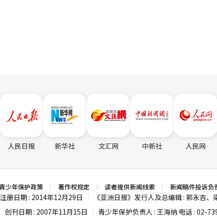
的门店运营和商品策划。与国内会员优惠不仅限于折扣，而是扩展到体验
四国。 青瓦台表示：“此次协议为实现意大利对非洲的核心对外战略‘马
页
通过多样的服务和促销活动来培养“Olive Young粉丝”。Olive Young相
，并为两国在非洲地区共同开发成果奠定了基础。” 马泰计划是意大利政
活动，培养Olive Young粉丝，并将门店运营、商品策划和促销等进行
应中心的开发与能源合作构想。 李总统随后出席了兼具晚宴的“韩意商业
迪纳店”于上月29日开业。开业活动上，Olive Young代表李善正和
会长柳珍、三星电子会长李在镕、LS集团会长具滋恩、孝诚集团会长赵炫
员工还在BLACKPINK罗莎的热门歌曲《公寓(APT.)》的伴奏下进行
总统在开场发言中强调，在人工智能革命和供应链重组带来不确定性的国际
译与编辑。
经人工智能（AI）系统翻译与编辑。
人民日报
新华社
文汇网
中新社
人民网
青少年保护政策
著作权规定
读者提供新闻线索
新闻稿件投诉负
注册日期 : 2014年12月29日
《亚洲日报》发行人及总编辑 : 郭永吉、
|
创刊日期 : 2007年11月15日
青少年保护负责人 : 王海纳 电话 : 02-739
|
|