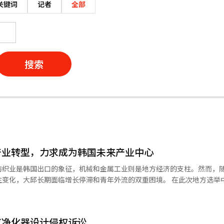
关键词
记者
全部
搜索
产业转型，力求成为韩国未来产业中心
纺织业是韩国出口的象征，机械和金属工业则是地方经济的支柱。然而，
生变化，大邱长期面临增长停滞和青年外流的双重困境。 在此次地方选举
，大邱经济仍停留在中小企业主导的材料、零部件和设备产业，强调需要
是通过引进三星电子和SK海力士的半导体工厂、特斯拉亚洲第二工厂以及
导体和机器人产业的中心城市。 问题只有一个。 作为韩国工业化的后发者
气净化器设计侵权诉讼