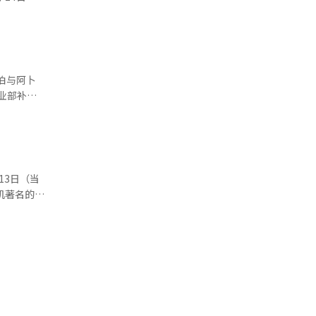
可能会不
化的力
的超高压电
化力
否合适，意
后首次访问
2023年
机构，更重
电网中验证
总统当日下
项目。”※
在国际形势
罗伦萨乌菲
转型推动能
忘录
基础设施开
术馆是世界
众多文艺复
便利与安
关
月13日（当
佛罗伦萨韩
洋与阿美石
杉矶著名的综
共同制作协
店周边10
电影节，使
的特点，将
智能、量子
”他还表
比国内标准
的新合作支
与编辑。
示：“所有
略行动计
罗斯拉夫斯
李总统与
加强两国之
时的会谈。
g计划在美国
括埃及、乌