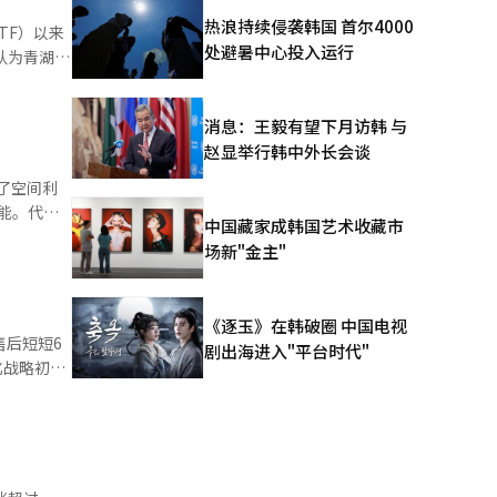
机器人产业
热浪持续侵袭韩国 首尔4000
TF）以来
路。他并不
处避暑中心投入运行
企业。通过
的产业结
这些元素与
地区都渴
消息：王毅有望下月访韩 与
。他判断，
赵显举行韩中外长会谈
高端空气净
模经济变得
了空间利
构的彻底转
权侵权，还
中国藏家成韩国艺术收藏市
通过引进三
场新"金主"
。吸尘器
主驾驶汽
卸并水洗。
富的工业用
应对知识产
、A5（轻
是其优
《逐玉》在韩破圈 中国电视
A7核心
家同时拥有
售后短短6
剧出海进入"平台时代"
统都有可能
美元。 尤
实并不乐
需求正在急
心位置，开
式布局韩国
 机器
与编辑。
转型）。他
属的AX委
ltra版