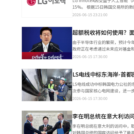
LG Innotek因受益于人工
员会，并筹集2万亿韩元规模的A
分别为5999万韩元和6999万韩元。价
15%。 根据15日韩国交易所的数据，截至下午2时10分，LG Innotek的股价上涨了157,000韩元（15.15%），交易
众多的平台企业，也不像蔚山那
Pro版本搭载极氪自研75kWh磷
价格为1,193,000韩元。 证券界关注AI智能手机和AI服务器市场的扩展所带来的收益和业绩改善的可能性。 KB证券研
2026-06-15 23:21:00
于，如果这些企业无法适应AI时
（NCM）电池。 作为主力车型的Pro和Max版本均拥有421马力最大输出功率和45kg·m峰值扭矩，韩国认证标准下
究员金东源表示：“预计2026年至2
优化和设备预测维护等领域几乎都
续航里程分别达到375公里和483公里。 包括吉利汽车集团在内的中国车企近年来在中国内需市
和服务器用FC-BGA业务的增
业。 现代机器人研发校园的引进
径。比亚迪凭借自研电池优势主攻
超额税收将如何使用？
级。 他进一步分析称：“高端iPhone型号的出货量增加将导致光学解决方案的市场份额和平均销售价格（ASP）上
脑”，而机器人则是AI的“手”
一战略被完整复制到韩国市场，极
升。同时，基于美国主要客户的长期
由于半导体行业的繁荣，预计今
来做好准备。 AI行政与市民参与，城市运营也需改变 秋当选人计划将AI应用于行政管理。他在选举过程中表示将运营
001 FR、极氪009等旗舰产品，强化品牌高端形象。 售后服务方面，
究员预计，LG Innotek第
政府正在考虑通过未来应对基金
一个利用AI收集市民意见的平台
8家扩大至14家，同时将售后服
认为，封装解决方案部门的高开工率
方财政扩充等现有财政原则发生冲突。 根据14日相关部门的消息，政府正在考虑将今年产生的超
着行政范式的变化。在AI时代，
2026-06-15 17:36:00
极氪7X已进入韩国国土交通部相
他预测2026年的营业利润将同比
应对基金（暂定名）”或“韩国型国富基金”的资金。 此前，政府在
民的意见将实时分析并反映在政策
内消息透露，极氪海外业务负责
高。 ※ 本报道经人工智能（A
预期从原本预算的390.2万亿韩
处理转向事前预测，并推动超广域
进一步推进品牌在韩国市场的长
LS电线中标东海岸-首都
市的繁荣，预计超额税收将比追加预算中反映的预
大邱要从工业城市发展为AI城市
为，增加的税收应当用于支持人
的辉煌，还是通过AI寻找新的增
LS电线成功中标韩国电力公社的
年记者会上表示：“我们必须投资于未来世代和提升
大邱经济体质的挑战。关于可行性
次参与国家核心电网建设，进一步证明了其在HVDC领域
基金的建立方案被同时提及。未
时代的竞争不是城市之间的竞争，
公社推进的东海岸-首都圈HVDC
2026-06-15 17:30:00
投资的结构。尽管方式有所不同，但在
的生态系统，便有可能重新成为
区间的二期工程。供货规模为一期约880亿韩
所涉及的财政运作原则与增长投
间，更是重新设计大邱经济的时间。 秋庆浩大邱市长当选人： 他是一位经济官僚出身的政治家，曾担任
旨在将东海岸地区生产的大规模
通常会导致国家债务减少或地方
李在明总统在意大利访
第一次官、国务协调室长、经济
性，尤其是在发电区域与电力需求区域距离日益增加的情
富基金的资金使用，虽然增长投资的潜力会
选举中以“经济大改造”为代表口
525kV·90度级HVDC电缆。
李在明总统在意大利的访问中，取
和国富基金同时推进，可能会导
器人研发校园作为核心承诺，承诺
了高容量产品的商业化。 电力行业普遍认为，东海岸发电电力向首都圈输送的瓶颈问题频繁出现，扩展适合长距离大
对韩国总统的国宾访问给予了最高