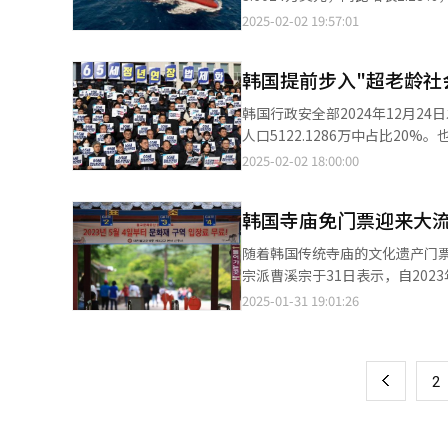
等安全忧虑，从上午7时起在安全性
后，时隔6个季度首次转降。 随着第四季度建筑业景气持续停滞，全年建筑工程总产值出现4.9%的负增长，创自
IMF的预测，日本人均GDP为3.
2025-02-02 19:57:01
括避免输入保密行政信息等。 统一部也于当天起屏蔽DeepSeek，统一部负责人表示，根据国家情报院和行政安全部
2021年（-6.7%）以来的最
韩国人均GDP在2016年突破3万
的要求，统一部自2023年起禁止在使用所有生成
尽管建筑订单这一先行指标在去年第
响，2020年下降至3.3503
信息通讯部也从当天起以用户个人
后，连续三个季度呈上升趋势，全
韩国提前步入"超老龄社
出口表现良好，人均GDP一度达到3.7503万美
态度，教育部当天表示考虑到对学
际开工及完工时间存在差异。意味
连续两年增长。不过，同比增长率从2023年的2.18
送公告，要求在使用生成型AI时
韩国行政安全部2024年12月24
响。 2023年第一季度和第二季度建筑订单分别同比减少12.7%和31.4%，虽然第四季度有所增加（22.7%），但去年
增长带动，去年实际GDP增长率为5.9%，是自
员谨慎使用，但尚未考虑限制访问DeepSeek。 此前韩国个人信息保护委员会向D
人口5122.1286万中占比20
第一季度再次减少15.6%。因
改善和物价上涨等因素影响，韩国经济
信息收集项目和流程，以及处理和保存方式，但目前尚未
（UN）把老龄化社会分为三个阶
2025-02-02 18:00:00
士表示：“虽然去年12月建筑
元兑美元汇率同比上涨了58.57
Kakao也在集团内部下达通知，禁
为“超老龄社会”。韩国在200
况，从今年下半年或明年上半年
（1305.41韩元），去年人均GDP将达到3.7641万美元。 韩国
备信息、IP地址、键盘输入习惯
社会”。韩国原本预计在2026年进入“超老龄
2025年经济政策方向资料，今年实
韩国寺庙免门票迎来大流
禁止员工在公司内网中使用DeepSeek办公。 三星电子、SK、LG电子等主要企业
会”到“老龄社会”的过渡时间要
万美元。 【图片提供 韩联社】
禁止电脑使用未经授权的外部程序。 DeepSeek的使用禁令进一步扩大至金融圈。进出口银行已从上月3
化进程给国家和社会带来巨大的适应压力。 据韩国统计厅2019年的预测，截至2067年
随着韩国传统寺庙的文化遗产门票获
录DeepSeek，KB金融控股和
46.5%，接近全国人口的一半
宗派曹溪宗于31日表示，自20
互联网银行Toss也表示在对数据
2.5倍，可能成为全球“最老的国家”。 人口老龄化对经济的冲击尤为显著。韩国2024年第
前增长逾两倍。 数据显示，2024年1月至10月，这63座寺庙共接待游客约334万人次，较2022年同期的1347万人次
2025-01-31 19:01:26
页
也对DeepSeek下达使用禁令。 各地方行政单位中，首尔市、仁川市、蔚山市、大邱市、京畿道、全罗北道、济州道
0.76，创下全球最低纪录。随
及2019年同期的1371万人次，增幅达2.4至2.5倍。 曹溪宗指出，部
等也相继禁止公务员在办公中使用DeepSeek。 除韩国外，澳大利亚、日本、
利需求不断增加。这种失衡直接加剧政府的财政压力。 尤其是养老金
准确统计，因此实际访客增幅约
一
止在政府设备上使用DeepSee
改革”的争议不断，不少专家呼
实现翻倍。 此次门票减免依据《文化遗产法》实施，减少的门票收入由政府财政补贴。根据该法第49条第4款规定，
出把养老金缴费率从目前的9%逐步提高到19%。 伴随医疗技术的进步，韩国
上
2
国家指定文化遗产的所有者若免
2023年的83.6岁，许多65
游览支持”预算，并于今年拨款约568亿韩元（约合人
岁。 针对延迟退休的问题，韩国国会已提出多项法案建议，包括把法定退休年龄从60岁延长至65岁，并分阶段实
游客体验。曹溪宗总务院长真愚
施。目前有提案建议从2027年开始逐步延长退休