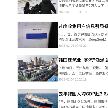
公共机构长期以来被视为稳定且
样低于中国的88.3%（全球排
取代传统BMS电缆，不仅提高冷却液流通性，还能降低泄漏风险
厚板是指厚度在6毫米以上的钢
背景下，应对外部压力成为两会
通正式员工数量降至2万人以下，青年录用比例也创下
球排名也均低于中国。 尽管面临美国的高强度贸易壁垒，中国仍在加快构建自主AI与半导体技术体系，增强国际竞争
料—回收的完整供应链，并展示
404亿元），近年来，中国进口
易争端升级将成为重中之重。
布的数据，去年339家公共机构
2025-02-10 19:33:18
力。2023年，全球顶级学术期刊
车发电，所产生的电量将换算后捐赠给POSCO 1%公益基金
对钢铁产品加征关税，这一因素也可能促使中
2019年的4.1116万人大幅减少
响力方面超越美国，位居全球第一。 在人才培养方面，中国同样取得显著成就。据美国芝加哥大学智库的《
Future M展位聆听主持人介绍最新技术发展。【摄影 
国进口的中国厚板总量达117.932
降至1万人。 在新录用的普通正式员工中，青年群体占1.6429万人，占比82.5%，为2020年（74.8%）以来的最低水
才追踪》报告，在全球排名前20%
材料（LPF），这项技术可直接
一进口量已增长逾三倍，创下历
过度收集用户信息引质疑 
平。政府原计划招聘2.4万人（其
而同期美国则从20%下降至18%。相比之下，
废水排放和碳排放，具备更高的环保价值。 此外，EcoPro在展会上详细介绍了其印
场倾销厚板。 通常情况下，中国厚板价格比韩国国产厚板低约15%以上，因此更具价格竞争力。韩国国内钢铁企业
出，公立医疗机构招聘大幅减少
成长为“AI人才摇篮”，与政府
6日，位于首尔钟路区的政府办公楼内
力，计划在印尼苏拉威西省建设
近年来也在一定程度上采购中国
用3228名正式员工，较前一年减少
人才培养和引进方面投入了巨额资金，构建了全球领
初创企业深度求索（DeepSee
EcoPro CNG与EcoPro In
厚板广泛用于建筑行业，包括桥梁建设、地
人）、国立庆尚大学医院（-299人）和
度不足”的问题正在加剧人才短缺
但对其安全性的质疑也不绝于耳
（Korea Zinc）在本次展
2025-02-07 00:41:22
韩国钢铁企业的经营情况持续恶化。
为，新冠疫情期间医疗人员需求
研发的关注度不够，导致人才培养
发布DeepSeek禁令。 6日，负责总体规划执行韩国经济政策的企划财政部决定封锁DeepSeek，企划财政部负责人
LS Electric则携旗下五家
降3.6%；营业利润为1.47万亿
此外，去年因医学院扩招引发的医疗政
计，韩国政府2025年AI相关预算
表示，由于国内外各方对DeepS
实时收集数据，实现用电量预测、故障预防和安全管理。 韩国锌业展位
10.4%；营业利润为3144亿韩元，同比减少60.6%。 面对困境，
共机构在招聘过程中愈发倾向于
韩国建筑业"寒流"汹涌 
0.27%。文松天指出：“政府
部、国防部和产业通商资源部已从
国产业通商资源部长官安德根表
业内人士表示，政府的干预在一定程
成为正式员工的概率仅为有经验者的一
能力在
导致的敏感工作信息外泄。 本月4日，行政安全部向中央政府各部门和17个广域地方自治团体发送公文，要求公务员
来将储能系统（ESS）市场规模
厚板生产情况【图片来源 现代制
上月20日，光州某施工现场。【图片来源 韩联社】 一项调查显示，韩国
聘减少，但政府在青年实习岗位方
在工作中使用DeepSeek和Ch
的生产，特别是在负极材料等关
期萧条，去年第四季度，整体业绩
个，较前一年（1.8196万个）增
环境部也从6日上午9时起对所有联
InterBattery 2025
呈复苏态势，但考虑到实际工程
2025-02-04 20:22:18
创2019年（23.8%）以来新高。 政府表示，今年公共机构的新录用正式员工目标仍定为2.4万人，与去年持平。韩国
示，由于DeepSeek个人信息
对中国企业的强势进军，韩国企
仍将维持疲软态势。 韩国统计厅国家统计门户网站（KOSIS）于4日发布的数据显示，去年第四季度，建筑工程总产
财政部第二副部长金润相（音）在
来看收集用户信息体系与ChatGPT等存
值为30.4492万亿韩元（约合人民
业务的招聘能力有所提升。同时
ChatGPT按照信息部门制定的
去年韩国人均GDP超3.
大跌幅。数据显示，自去年第一季度
中毕业生在新录用人员中的比例。 16日，在首尔瑞草区aT中心举行的“2025公共机构招聘会”上，求职者正在
属机构和国有企业也将采取相同
降，截至去年第四季度为止，已
招聘信息。【图片来源 韩联社】
2日，韩国企划财政部、韩国银行
DeepSeek禁令。 警察厅6日起限制办公电脑访问DeepSeek，警察厅在公告中称，由于DeepSeek存在个人信息泄露
值分别减少11.4%和6.7%。
3.6024万美元，同比增长1.28