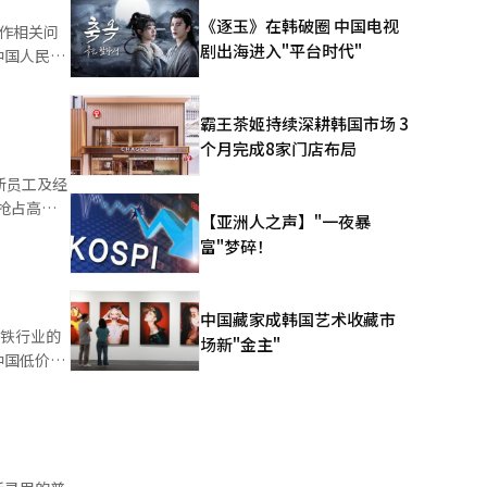
铁锂
《逐玉》在韩破圈 中国电视
作相关问
软包、钢
剧出海进入"平台时代"
度最重要
内人士认为，
，中国如何
E
霸王茶姬持续深耕韩国市场 3
个月完成8家门店布局
国今年经
新员工及经
展会海外参
包括家电消
抢占高端
【亚洲人之声】"一夜暴
去年持平
直径46毫
富"梦碎！
业已从最
需求暂时放
和促进民
加积极的财
域专业知识
会的亮点
否会“加
中国藏家成韩国艺术收藏市
钢铁行业的
场新"金主"
供不应求的
l）电池、
中国低价厚
娄勤俭在
电池连接在
，坚持开放
聘方面的挑
国低价厚板
eek这类
】 SK
）落后于中
n还展出了
出初步裁
施，从3月
第三），同
过无线芯片
损害发生。