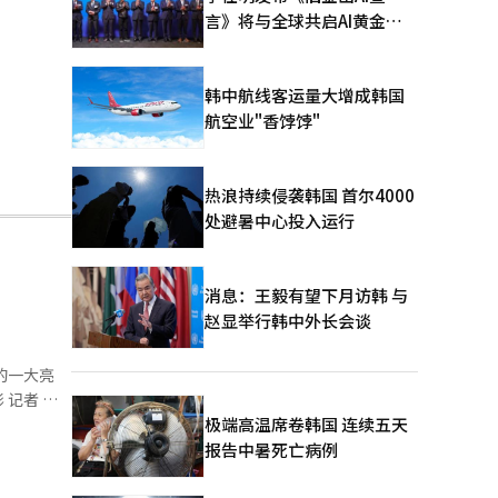
言》将与全球共启AI黄金时
代
韩中航线客运量大增成韩国
航空业"香饽饽"
热浪持续侵袭韩国 首尔4000
处避暑中心投入运行
消息：王毅有望下月访韩 与
赵显举行韩中外长会谈
会的一大亮
极端高温席卷韩国 连续五天
国企业的积
报告中暑死亡病例
亚迪在展馆