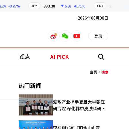
24
-0.75%
893.38
6.38
-0.71%
209.17
1
JPY
CNY
2026年08月08日
登录
weibo
weixin
youtube
观点
AI PICK
搜
索
主页
搜索
热门新闻
爱敬产业携手复旦大学张江
研究院 深化韩中皮肤科研合
作
李在明发布《旧金山AI宣