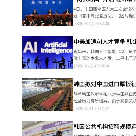
一层设立了36平方米（约11坪
4日，十四届全国人大三次会议
（LFP）电池。展位上，中国团
题回答中外记者提问。【图片提供 新华社】 4日，中国正式进入“两会时间”（中国全
壳、圆柱形等多种电池类型。 比亚迪工作人员向访客介绍公司产品。【摄影 记者 崔锦宁】 本次展会上，比亚迪的展
治协商会议），当天下午3时（
2025-03-05 00:32:28
位正对着同样首次参展的LG化学与
的政治议程之一，本次两会在全
这一布局象征着中国企业正加速进
稳住国内经济、应对外部挑战，成为两会的核心看点。 可类比为韩国
Research的数据，今年1月，中国宁
中美加速AI人才竞争 
四届三次会议，会议将听取两会
【摄影 记者 崔锦宁】 除比亚迪外，亿纬锂能也在本届展会首次设立展位。作为全球电池出货量排名第九的企业，亿
济增长率、国防预算、物价等目标值，以及
近年来，韩国人工智能（AI）与
纬锂能的参展进一步印证了中国电池
的GDP增长目标，各界预测今年
验丰富的专业人才后，三星电子近
展企业从去年的115家增长至172家，其中
费品以旧换新政策等，扩大市场
科技人才资源。 据相关业界26日消息，三星电子及三星显示、三星电机、三星SDS、三星SDI等10家关联企业自24日
2025-02-26 18:58:54
国三大电池制造商LG新能源、三星
或略有下调，但平均仍超过5%。 为实现经济增长目标出台的经济刺激政策规模也是两会另一关注焦点。预计两会
起正式开展R&D领域外籍经验人
米）电池的量产计划，包括4680
间将围绕中国经济最优先任务—
初的三星电子、三星显示和三星SDI三家扩大至十家。 此次招聘
缓（Chasm）带来的挑战。 LG新能源设立五大展示区，涵盖Hero电池解决方案、EV电池、非EV电池、未来技术和
营经济等国家战略。去年底召开
韩国拟对中国进口厚板征
（TOPIK）三级以上，并具有
可持续发展等领域。其中，最新推
政政策，以及降低存款准备金等
或硕博学历的技术人才，将大幅提高录取机会。 与此同时，韩国半导体企业正加
之一。 LG新能源展示的46系列圆柱形电池。【摄影 记者 崔锦宁】 三星SDI则展出了搭载高性能电池的机器人和自动
随着韩国政府宣布拟对中国进口厚
码”财政刺激政策。 今年两会前夕，由中国自主研发的低成本人工智能（AI）大模型DeepSeek在全球掀起热潮，预
源短缺的困境。随着AI产业迎来
驾驶汽车，并首次发布46mm直径
经营压力有所缓解。由于高额关
计有关AI发展的内容将成为两会
局面，特别是引领高端技术创新的“超级人才”更是稀缺。 韩国
磷酸铁锂（LFP）电池，以及一
板，优势进一步扩大。 韩国产业通商资源部贸易委员会于20日召开第457次会议，审议并通过了包括对中国低价厚板
2025-02-21 20:17:47
回答有关AI发展相关问题时表示
的激烈竞争。这两国正通过庞大
一起时，如果某一处发生异常，可能引发连
征收最高38%反倾销关税在内的
开源的技术路线，开源共享，推动
战。 根据韩国科学技术企划评价院（KISTEP）23日发布的《三大变革性技术领域技术水平深入分析》报告，韩国在
汽车·起亚的机器人实验室研发的服务
倾销对韩国国内钢铁产业造成损害。随后，
公司的兴起可以看到，中国在科技发展上的创新性和包容性。 
部分半导体技术领域已被中国超越
韩国公共机构招聘规模连
On在展会上展示了三种主要电池
判定，已有充分证据表明中国厚
两会开幕当天，美国宣布以芬太尼
国的94.1%（全球排名第二）；
与SK Enmove合作开发的电
定，建议韩国企划财政部长官在正式
10日起对原产于美国的鸡肉、小麦、玉米、棉花等