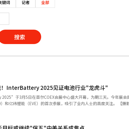
关键词
记者
全部
搜索
terBattery 2025见证电池行业"龙虎斗"
tery 2025”于3月5日在首尔COEX会展中心盛大开幕，为期三天。今年展
亿纬锂能（EVE）的首次参展，吸引了业内人士的高度关注。 【摄影 记者 崔
而亿纬锂能作为中国第四大动力电池制造商，也携前沿技术强势登场。中
也折射出全球电池行业日益激烈的竞争态势。 比亚迪近期已在韩国市场销
增长目标或继续"保五"中美关系成焦点
举被视为中韩两国在电池及电动汽车领域直接交锋的信号。本次展会，比