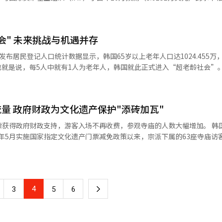
得到验证之前屏蔽DeepSeek，并向各级警察机关下达使用生成型AI注
2859万美元，中国台湾为3.3234万美元。去年韩国人均GDP超过了日本和
大跌幅。同时，去年建筑业就业者也同比减少5.1万名（2.7%），呈连续两年
美元，达到3.0839万美元，2018年上升至3.5359万美元，但由于新冠疫
型AI时输入非公开业务资料。 保健福祉部、女性家庭部和科学技术
四季度同比增加2.5%，且继去年第二季度（20.9%）和第三季度（27.
万美元。2021年，由于政府的各种消费支持等经济刺激措施、社交距离限制放
信息泄露为由全面屏蔽DeepSeek。处理国家机密相对较少的政府部门
年建筑订单也同比增加7.2%，但考虑到实际工程施工总时差，在1年至1
会" 未来挑战与机遇并存
元，但2022年又下降至3.481万美元。 此后，人均GDP从2023年开始
校的影响，将慎重考虑是否屏蔽DeepSeek，劳动部则向下属机构及各
着，今年的建筑工程总产值或仍将受到2023年至2024年上半年建设订
%下降至去年的1.28%。 去年韩国人均GDP增长主要由实际GDP
遵守国家安全事项，是否屏蔽DeepSeek将通过后续审查决定。行政安全
日发布居民登记人口统计数据显示，韩国65岁以上老年人口达1024.455万
2021年（7.9%）以来的最高水平。 韩国政府分析称，受韩国贸易条件
eepSeek总部致函，确认用户个人
%。也就是说，每5人中就有1人为老年人，韩国就此正式进入“超老龄社会”。 联合
此，专家普遍认为，在今年上半年，韩国建筑业仍将维持疲软态势。企划财
持续增长。此外，韩国总人口增幅放缓也推动了人均GDP增长。 然而，去年韩
收到回函。 日前同OpenAI达成合作关系的韩国IT巨头
段，65岁以上人口占比达到7%为“老龄化社会”，14%为“老龄社会”，
业出现了小幅复苏的迹象，但整体低迷的态势还将持续一段时间。预计根据
韩元，成为大幅降低人均GDP的主要因素。若韩元兑美元汇率维持在2023
止员工在工作中使用DeepSeek。Kakao表示，由于DeepSeek全方位
0年进入“老龄化社会”，2017年迈入“老龄社会”，随后时隔仅7年就成
开始，建筑业将逐渐趋于复苏。”
政府预计今年人均GDP将再度突破3.7万美元。根据
等，并存储在中国境内的服务器上，引发安全隐患。LG U+也在集团内部
社会”阶段，但实际提前两年。 相比之下，其他国家从“老龄化社
际经济增长率预计为3.8%，今年人均GDP预计将同比增加1417美元，达到
量 政府财政为文化遗产保护"添砖加瓦"
已内部自主开发并使用生成式AI，
长得多，法国用时115年，美国73年，德国40年，日本24年。韩国如此
1日起限制登
，韩国65岁以上人口比例升至
得政府财政支持，游客入场不再收费，参观寺庙的人数大幅增加。 韩国最大佛教
KB国民银行本月3日起以需要安全验证为由禁止下载DeepSeek应用程序和
，而全球平均水平仅为18.6%。换句话说，韩国的老龄化速度预计达到世界
23年5月实施国家指定文化遗产门票减免政策以来，宗派下属的63座寺庙访
收集进行安全性审查结束前，将限制使用DeepSeek。韩国交易所、金融
三季度总和生育率为
着15至64岁劳动年龄人口的减少，社会生产能力下降，税收缩减，而老龄人
分寺庙在门票减免前未对信徒等免费入场者进行
美国德克萨斯州、中国台湾等已下令禁
制度正在面临严峻考验。近年来，围绕“养老金
为两倍。以24座此前统计较为精确的寺庙为基准，门票减免政策实施后，
k，英国、欧盟、印度等国正在仔细审查DeepSeek存在的数据安全隐患。
吁通过提高缴费率或延迟领取年龄来维持养老金的可持续性。对此，韩国
国民的预期寿命从1981年的66岁增至
4
下
3
5
6
收门票，可获得国家或地方政府的资金支持。为此，韩国国家遗产厅设立
岁以上老人依旧具备劳动能力，对此有专家提出把“老年人”的定义从65岁逐步
民币29亿元）。 曹溪宗表示，未来将持续优化参观环境，提升
一
强调：“我们将尽最大努力，让寻求心灵休憩的民众在寺庙中获得平和。
年龄，2032年后统一成65岁。 同时，韩国人权委员会也呼吁政府上