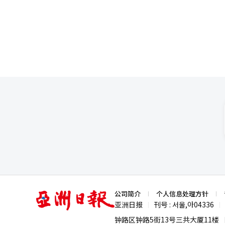
期待相关机构积极支持环境改善及便利设施的扩建。” 2023年5月
调法定退休年龄至65岁，认为
费入场宣传横幅。 【图片来源 韩
企业负担，因此需要实施税收优惠、金融支援
许值得韩国借鉴。日本把法定退休
的灵活就业。通过调整薪资水平
长员工的实际退休年龄至65岁。 人口老龄化给社会和经济带来巨大压力，但也有专家认为，这同时为韩国提供产业
转型的契机。前芬兰总理埃斯科
长劳动年龄、激励老年人积极参与社会活动
本一样认真思考延长退休年龄的
论。如何在提前进入的“超老龄社
12月，在位于首尔汝矣岛的国会
者会。【图片来源 韩联社】
亚
公司简介
个人信息处理方针
洲
亚洲日报
刊号 : 서울,아04336
|
|
日
报
钟路区钟路5街13号三共大厦11楼