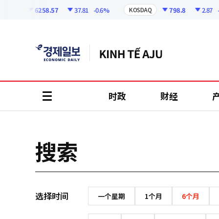
코
인
6258.57
37.81
-0.6%
798.8
2.87
-0
OSPI
KOSDAQ
정
보
时政
财经
all
menu
搜索
选择时间
一个星期
1个月
6个月