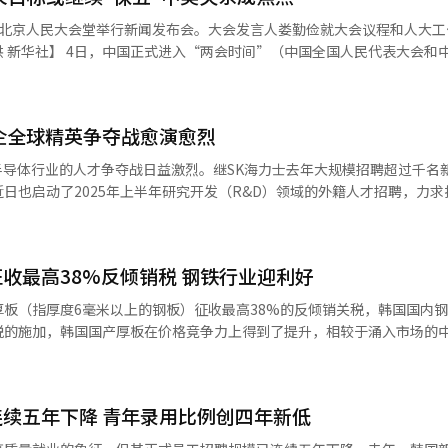
）的展位，展出重点放在适用于两轮、三轮电动车的电池产品，特别是磷酸
在北京人民大会堂举行新闻发布会。大会发言人娄勤俭就大会议程和人大工
队热情地向访客介绍公司产品，并强调其全球出货量已突破50亿块，涵盖
国人民代表大会和中国人民政
北京时间），全国政协十四届三次会议在北京人民大会堂开幕。作为中国年
乐天化学集团（包含乐天化学、乐天能源材料、乐天Infracell）。业
球地缘政治和经济环境不确定性加剧、中美贸易争端再升级的背景下举行
军韩国市场，或将进一步撼动当地电池产业格局。根据市场研究机构SN
国会的全国人民代表大会将于5日上午召开第十
德时代（CATL）和比亚迪的市场占有率合计已达到55.8%。 乐天化学集团展位
韩企全球精英争夺战愈演愈烈
的重头戏——由国务院总理李强所做的政府工作报告。工作报告中将提出中
政府重点发展战略和集中支持的产业领域等。 最受关注的无疑是中国今年
半导体行业的人才争夺战日益激烈。继SK海力士去年大规模招聘超过千名
企业进军韩国的决心。据韩国电池产业协会统计，今年InterBattery
仍将保持在5%左右。中国在去年下半年接连出台一系列刺激经济政策，
日也启动了2025年上半年研究开发（R&D）领域的外籍人才招聘，力求
中国企业达到创纪录的79家，占比近一半。 面对中国企业的步步紧逼，韩
流动性，实现了5%的经济增长目标。尽管今年各省份将增长目标设定为与
SDI和SK On在展会上集中展示最新电池技术，并加速推进“46系列”（
期
才招聘工作。这是三星集团自2023年启动该类招聘以来的第四次，参与企
、4695、46120型号，以强化全球市场竞争力，同时应对电动汽车市场
—促进内需，通过科技和产业创新加快构建新质生产力，推进国有企业改革
的基本要求为申请者须通过韩国语能力考试
的中共中央经济工作会议上确定了将采取增加发行地方政府专项债券等更
收最高38%反倾销税 钢铁行业迎利好
至少两年相关工作经验或持有硕士、博士学位。尤其是具备半导体（DS）领
出的46系列圆柱形电池能量密度达到现有2170电池的五倍，成为本届展
货币宽松政策为基本方向，但未出台具体措施。因此外界关注两会期间是
大人才招募力度，以应对行业人力资
板（指厚度6毫米以上的钢板）征收最高38%的反倾销关税，韩国国内
黄金发展期，高带宽存储器（HMB）市场快速增长，但企业普遍面临人才
的圆柱形电池系列。同时，三星SDI重点展示了高电压中镍（Mid-Nicke
税的施加，韩国国产厚板在价格竞争力上得到了提升，相较于涌入市场的
热门议题。在4日举行十四届全国人大三次会议新闻发布会上，大会发言人
业界对人才争夺的紧迫感还源于美国和中国在AI领域
项专注于电池安全性的热扩散防护技术。公司相关负责人表示：“当多个
，DeepSeek取得的重大进展代表着一批中国公司在人工智能领域的崛起
的资源投入，吸引全球顶级科技人才，加剧了韩国本土企业在高端人才招
锁反应，我们的技术可以有效阻止问题扩散。” 在三星SDI展台上，现代
四项议案。此前，现代制铁于去年7月底向贸易委员会提交申诉，指控中
了人工智能技术在全球的普遍应用，为世界贡献了中国智慧。通过DeepS
机器人“DAL-e”将迎宾并介绍三星SDI的电池产品。【摄影 记者 崔锦宁
贸易委员会于去年10月初启动了反倾销调查。 经初步调查，贸易委员会
特朗普开启第二任期后，美国对华贸易不断施压，就在
。例如，在“高集成化低功耗化”方面，韩国以90.9%（全球排名第三
续五年下降 青年录用比例创四年新低
形态（软包、方形、圆柱形），并首度公开高电压中镍电池。此外，SK O
板存在倾销行为，并对韩国国内产业造成了实质性损害。因此，委员会作
为由对所有中国输美商品进一步加征10%关税，中国也立即采取反制措
“高性能低功耗AI芯片技术”方面，韩国的技术水平为84.1%（全球排名
动车浸没式冷却技术，以及独家研发的无线电池管理系统（BMS），后者通
调查期间，临时征收27.91%至38.02%的反倾销关税，以防止进一步
商品加征15%的关税。 因此有观测认为，在中美贸易紧张加剧的