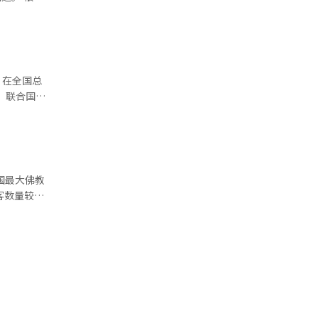
意事项，包
中国台湾。
减少态势。
情等因素影
6%）之
宽措施以及
则采取观望
年半内实
级委员会发
单指标的影
部提醒公务
，在全国总
国
政部相关人
20%
经济整体情
年的水平
收集用户设
为“超老龄
发布通知，
3.7441
快速的老龄
访问网站。
平均水平的
客数量较此
投资协会等
口的社会福
访客数量亦
政府去年提
“文化遗产
提高至75
同时，我们