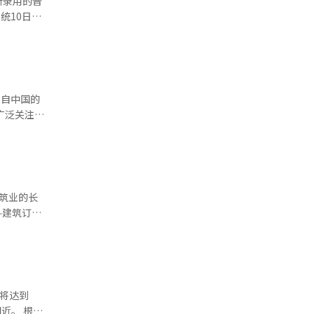
新录用的普
，韩国的全
合人民币
应对中美贸
过踩踏自行
政府曾宣布
一数字较
文数量与影
人，去年则
45万吨，这
的47%，
研发时间、
价向韩国市
指
家医院共录
高科技产业
旗下
例。此外，
330
球广泛关注，
软件投资与
全为由相继
冶炼厂。而
元，同比下
规模收缩。
据统
中的传感器
下降
韩元）的
k。外交
验的求职者
力，完全有
过程中可能
并计划在未
铁
池核心材料
1239万
的结果等。
赖。
—建筑订单
745人），
境部负责人表
面交锋。面
今年建筑业
公开的资料
先地位。
，但核心
%）以来的最
计划提高高
后，预计下
）均有所下
布
木工程总产
计将达到
第二季度
 根据