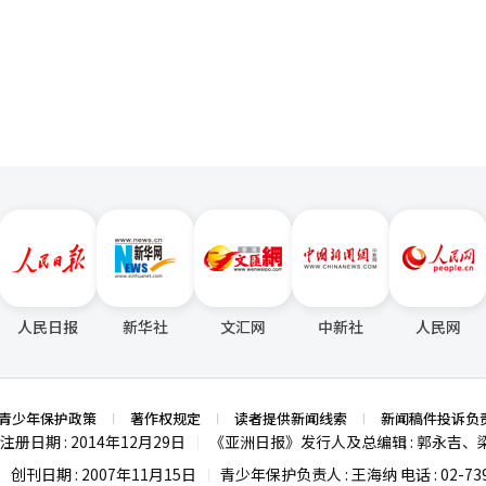
4日，雪岳山国立公园入口检票处悬挂的新兴寺免
页
这是应对人口老龄化、发掘老年人力资源潜力的必要措施。实际上，这一举
联社】
以及灵活的政策实施方式等配套措施。 日本的《老年人雇用安定法》或
年龄定为60岁，但允许企业根据自身情况选择是否延长雇用，并鼓励65
与岗位职责，日本成功实现高龄人力资源的高效利用。目前，99%的日本
·阿霍指出，人口老龄化并不一定是危机，而是社会变革的推动力。他认
，韩国完全可以把老龄化转化为新的发展动力。 韩国也已经迈入需要像日
阶段，但在实施相关政策时，可能产生的边缘冲突与副作用等问题也需要
会”挑战中寻找机遇，科学应对老龄化问题，直接决定韩国未来的发展方向。
议事堂前，韩国劳动组合总联盟成员正在举行延长退休年龄至65岁的国会
人民日报
新华社
文汇网
中新社
人民网
青少年保护政策
著作权规定
读者提供新闻线索
新闻稿件投诉负
注册日期 : 2014年12月29日
《亚洲日报》发行人及总编辑 : 郭永吉、
|
创刊日期 : 2007年11月15日
青少年保护负责人 : 王海纳 电话 : 02-739
|
|