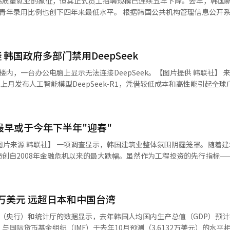
高质量就业的象征，但其正式员工招聘规模已连续五年下降。去年，韩国
名第二）。此外，在“功率半导体技术”及“下一代高性能传感技术”领域
。 POSCO Future M在展会上呈现了覆盖原材料—材
板，主要用于造船和建筑行业。韩国国内厚板市场规模约为8万亿韩元（约
的重要议题。在两会期间举行的外交部长记者会上，如何梳理中美关系，
四年来最低水平。 根据韩国公共机构管理信息公开系统10日发
了最新的正极和负极材料技术。展区还设置了脚踏发电体验区，观众可通
厚板大量进入韩国市场，导致本土企业面临严峻挑战。此外，美国特朗普
共招聘普通正式员工1.992万人（不包括无固定期限合同职位和高管）。这
《自然》（Nature）发布的“自然指数”显示，中国连续两年在学术论
。 韩国产业通商资源部长官安德根（右三）在POSCO
国钢铁企业将更多产品出口至韩国市场。 据韩国钢铁协会统计，去年韩
，并呈下降趋势，2020年降至2.948万人，2023年进一步缩减至2.0207万
全球AI人
记者 崔锦宁】 LG化学此次展出了韩国首款量产的无前驱体正极
8万吨，同比增长5%（2024年为112.2774万吨）。相比2021年的32.61
的顶级AI研究人员中，中国籍学者的占比从2019年的29%跃升至2022年
从定制金属原料烧结生成正极材料，不仅提升了低温输出性能，还减少了
史最高增幅。韩国钢铁行业认为，中国钢铁企业因国内需求不足，正以低
韩国政府多部门禁用DeepSeek
中青年2万人），但由于青年录用人数未达预期，最终未能达成整体目标。 分析
韩国的占比始终维持在2%左右。 专家指出，中国之所以能在短时间内
尼一体化正极材料工厂的竞争
是导致整体招聘规模收缩的主要原因之一。数据显示，去年教育部下属11
的大力支持密不可分。自2016年提出“科技强国”战略以来，中国政府在
，一台办公电脑上显示无法连接DeepSeek。【图片提供 韩联社】 来自中国的
从冶炼—前驱体—正极材料的一体化生产基地。与此同时，公司宣布整合
厚板，尤其是造船行业，为了降低成本，不得不增加对中国厚板的使用比
40.7%（2214人）。其中，全南大学医院（-415人）、忠南大学医院（-
先的人才储备体系。 韩国科学界人士认为，韩国“软件产业重视
k）上月发布人工智能模型DeepSeek-R1，凭借较低成本和高性能引起全
novation，以进一步优化废旧电池金属提取与锂精炼业务，增强市场竞争力。 韩国锌业
下停车场等，中国厚板的使用范围日益扩大。 由于中国低价厚板的冲击，
全北大学医院（-257人）等机构的招聘降幅尤为显著。 对此，政府分析认
。韩国科学技术院（KAIST）名誉教授文松天表示，由于政府和企业对
。韩国政府外交、国防、产业、金融等部门、公共机构、以及企业等以安
会重点展示其二次电池全产业链布局，并介绍了计划2026年底投产的全能型镍
2024年，韩国钢铁巨头浦项制铁（POSCO）的销售额为37.56万亿韩
激增推动了相关招聘增长，但随着疫情缓解，额外人力需求下降导致招聘
体系缺乏良好的发展环境，进而影响了AI半导体等前沿技术的国际竞争力。 
子公司展出了下一代储能系统（ESS），该“全能ESS平台”可通过电池和PCS
韩元，同比减少29.3%。现代制铁去年的销售额为23.2261万亿韩元，同比
策争议影响了公立医院收入，也成为招聘减少的重要因素。 值得关注的是，公
仅为1.8万亿韩元（约合人民币91.29亿元），占总财政预算（673.3万亿
eek存在技术上的忧虑，计划在支持外网连接的电脑上限制登录DeepSee
前 【摄影 记者 崔锦宁】 在展会开幕式上，韩
韩国钢铁行业对政府的反倾销关税措施表示欢迎。
录用具备实务经验的求职者。韩国银行（央行）的报告显示，缺乏相关经
最早或于今年下半年"迎春"
应尽快加大对软件产业的支持力度，凭借三星电子等韩国龙头企业的技术实
前日起对DeepSeek采取屏蔽措施，被认为是防止在使用生成式AI工具
示，政府将采取多项措施，包括电动汽车税收减免、充电基础设施扩建，
度上缓解了行业危机，使本土企业在国内市场的价格竞争力有所恢复。 现代制
半。这一趋势可能进一步加剧20多岁青年群体的就业压力。 尽管正式员工招
短时间内实现突破。” 【图片来源 路透社/韩联社】
扩大至现有的15倍，以促进电池市场需求增长。此外，政府正推动本土电
铁】
建筑业整体氛围阴霾笼罩。随着建筑业的长
面的政策取得一定成效。数据显示，去年公共机构提供的青年实习岗位达2.
atGPT等生成式AI工具时谨慎留意，避免输入个人信息，勿盲目轻信AI生成
键领域，将提供财政、税收和基金等多重支持，以减少对海外供应链的依
创自2008年金融危机以来的最大跌幅。虽然作为工程投资的先行指标—
长16.7%。其中，具备有望转为正式员工的“招聘类实习”占比22.4%（4
网的电脑采取封锁DeepSeek的措施，但ChatGPT仍可正常使用。环
不仅展示了全球电池行业的最新技术与趋势，更见证了中韩企业在全球电池市场的正
施工总时差（实际工程所需时间与预期工程所需时间之间的差异），预计
收集体系尚未明确公开，接到信息部门有关谨慎使用的要求。从DeepSeek
业正加速技术创新与产能扩张，以确保在全球新能源产业竞争格局中的领
去年12月的“2025年公共机构招聘会”上表示，尽管部分机构数量减少
在不同，出于预防信息外泄的考虑决定封锁访问。 这名负责人还强调，由于
币1526.8亿元），同比减少10.1%。创自2008年全球金融危机（-15.3
，政府将在管理评估中反映各机构在青年及弱势群体就业方面的努力，并
生成型AI使用规定有限制地使用，因此未进行封锁。环境部封锁DeepSeek
6万美元 远超日本和中国台湾
建筑工程总产值增加4.1%后，第二季度（-3%）和第三季度（-9.6%
查看
措施。负责运营国家主要基建设施之一大坝的韩国水资源公社也于当天发
连续三季度呈下跌趋势。从工程种类来看，去年第四季度，建筑工程和土
（央行）和统计厅的数据显示，去年韩国人均国内生产总值（GDP）预
其中，建筑工程总产值已连续三个季度减少，而土木工程总产值则自2023年
%，与国际货币基金组织（IMF）于去年10月预测（3.6132万美元）的水平相近。