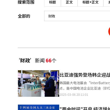
搜索范围
标题
正文
标题+正文
全部的
‘财政’
新闻
66
个
比亚迪强势登场韩企迎战！In
韩国最大电池展会“InterBat
点，是中国电池企业比亚迪（BYD）和
锦宁】 作为全球最大电动汽车制造商，同时也是全球第二大动力电池企业，比亚迪的亮相无疑成为焦点。其动力电池
2025-03-06 20:11:01
技术及储能解决方案备受瞩目，
极布局不仅彰显了对韩国市场的浓厚兴趣，
"两会时间"开启 经济
售搭载自家电池的电动汽车，此