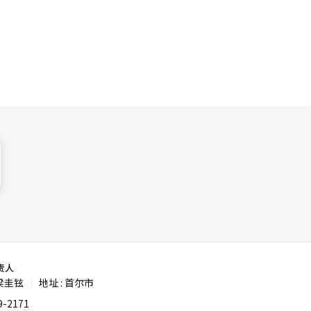
措可能增加
岁以上老人
企业已经延
为，通过延
进行深入讨
 去年
立法敦促记
责人
梁圭铉
地址 : 首尔市
|
-2171