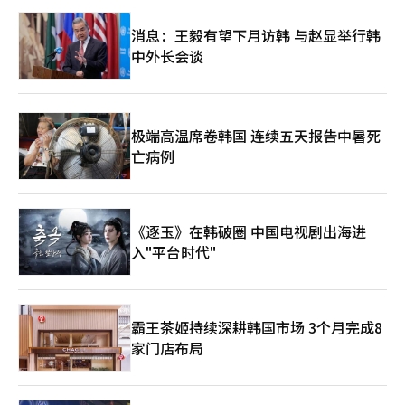
一定技术差距。在美方不断加强对AI芯片出口限制的背景下，中方
有意通过与韩企开展务实合作，稳固半导体产业链安全。 近期，
消息：王毅有望下月访韩 与赵显举行韩
美国前总统特朗普再度发声，呼吁拜登政府扩大对华技术出口限制
中外长会谈
措施，继英伟达专为中国市场定制的AI芯片“H20”被列入管控清
单后，英特尔、AMD等厂商产品亦被纳入限制范围，中美科技领域
竞争进一步升温。 三星半导体西安园区 【图片来源 三星电子中
国】
极端高温席卷韩国 连续五天报告中暑死
亡病例
《逐玉》在韩破圈 中国电视剧出海进
入"平台时代"
霸王茶姬持续深耕韩国市场 3个月完成8
家门店布局