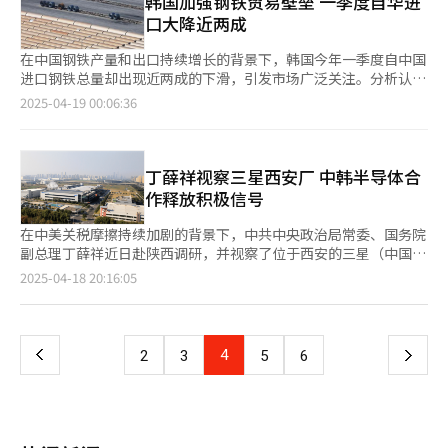
韩国加强钢铁贸易壁垒 一季度自华进
单量为82万CGT（17艘），超过中国的52万CGT（31艘），跃居
速从2000年代初的5%左右降至近年的2%，若这一趋势无改善势
的销售规模都具有极高的吸引力。 业界认为，全球速卖通、
万亿韩元）等公司市值。与此同时，与大韩航空（7.5万亿韩元）
全球首位。 平泽港等待出口的汽车。【图片来源 韩联社】
口大降近两成
头，2045年至2049年将进一步放缓至0.6%。 此外，过高的家庭负
Temu、希音等在韩国电商市场中的影响力逐渐提高，很可能成为
韩华系统公司（7.3万亿韩元）等企业的差距正在快速缩小。 目
债成为消费掣肘，房地产项目融资（PF）问题遏制建筑投资，内
中国商品倾销的主要渠道。零售分析服务商Wiseapp·Retail提供
前，三养食品的市值已达到食品行业巨头CJ第一制糖（3.598万亿
在中国钢铁产量和出口持续增长的背景下，韩国今年一季度自中国
需持续疲软，韩国经济的“软肋”暴露无遗。 国内外机构竞相下
的数据显示，截至上月全球速卖通月活跃用户数量（MAU）为
韩元）的两倍，更是方便面行业龙头农心（2.4726万亿韩元）的三
进口钢铁总量却出现近两成的下滑，引发市场广泛关注。分析认
调韩国近年经济增长预期，彭博社本月10日的调查显示，42家机
912.9万人，仅次于Coupang（3361.8万人）排名第2位，Temu
倍以上。据悉，在上月农心定期股东大会上，就有股东批评公司股
为，韩国国内需求减弱、贸易壁垒加强以及市场不确定性增加是造
2025-04-19 00:06:36
构对韩国经济经济增速预期平均为1.41%，低于央行今年2月的预
以830.7万名用户排名第4位。 电商业界相关人士称，虽然存在一
价表现逊于三养食品。这一对比凸显出三养食品凭借火鸡面在全球
成进口下降的主要原因。 据韩国钢铁协会18日公布的数据，今年3
测值（1.5%）。 预计增速低于1%的机构达到7家，包括彭博经济
定的时间差，但中国很可能通过全球速卖通等平台展开大规模促销
市场的爆发式增长，市值已远超传统食品巨头。尽管农心在韩国本
月，韩国自中国进口钢铁67.9853万吨，较去年同期的84.7265万
研究所、花旗集团、摩根大通等。高盛、法国兴业银行、渣打银行
来消化积压库存。 中国商品在韩国市场已拥有相当稳固的用户基
土方便面市场占据主导地位，但三养通过精准的海外扩张战略实现
吨减少19.7%。今年第一季度累计进口184.9734万吨，同比
等预测经济增速勉强达到1%，10家机构预测将在0-1%之间。 今
础。统计厅提供的数据显示，今年第一季度，韩国海淘中国商品金
了市值反超。 根据三养食品的数据，去年得益于美国和中国法人
（228.2124万吨）下降18.9%。 这一趋势与中国钢铁行业的整体
丁薛祥视察三星西安厂 中韩半导体合
年2月央行预测今年经济增速为1.4%，但日前表示美国关税政策冲
额为7.86亿美元，同比增加11.5%，在整体海淘金额中占比从
的强劲增长，海外销售额首次突破1万亿韩元大关，达到1.3359万
走势形成鲜明对比。据外媒援引中国官方数据报道，中国钢铁企业
作释放积极信号
击高于预期，预计将于下月大幅下调预测值。
49.6%扩大至57.9%，创下历年单季新高。 业界认为，若中美关税
亿韩元，同比激增65%。尽管市场担忧美国总统特朗普的关税战可
今年3月粗钢产量同比增长4.6%，达9300万吨；一季度总产量亦
战导致中国低价商品加速涌入，本就因消费萎缩而陷入困境的韩国
能影响其最大出口市场美国，但随着本月10日美国宣布90天关税
同比增长0.6%，达到2.59亿吨。此外，中国钢铁3月出口同比增长
在中美关税摩擦持续加剧的背景下，中共中央政治局常委、国务院
中小制造业及本土电商将雪上加霜，还有担忧意见指出，不排除利
豁免期，该股10日应声暴涨10.8%，加上一季度业绩向好预期，股
5.7%，创下五个月来的新高。 尽管中国钢铁出口整体增长，但在
副总理丁薛祥近日赴陕西调研，并视察了位于西安的三星（中国）
用中韩对美出口商品关税差，虚报原产地的行为。即中国商品经韩
价已实现六日连续上涨。 韩国证券业界普遍看好三养食品的发展
韩国市场的投放量却出现明显下滑，尤以中厚板产品（厚度6毫米
半导体有限公司，引发各界广泛关注。分析认为，此举释放出中方
页
2025-04-18 20:16:05
国中转后，更换“韩国制造”标签出口美国，这将对韩国中小企业
前景，多家证券公司将三养食品的目标股价上调至110万韩元。元
以上钢板）为甚。据统计，今年一季度中国中厚板出口至韩国的数
希望深化中韩半导体产业合作、共同应对美方出口管制的明确信
面临巨大损失，关税厅计划加强对自华进口商品原产地的监管力
大证券公司分析师孙贤正（音）预测，三养食品今年一季度出口业
量从去年同期的38.0516万吨降至22.5705万吨，降幅高达
号。 据悉，丁薛祥于4月14日至16日赴陕西省开展调研工作，其间
一
度。 流通业界人士指出，若中国低价商品大量涌入韩国市场，从
务将继续保持40%以上的高速增长，带动整体业绩提升。 在首尔
40.6%，几乎是整体进口下降幅度的两倍。 分析指出，韩国政府决
专程前往三星电子西安半导体工厂并与企业负责人座谈交流。丁薛
中长期来看将削弱韩国制造流通业的竞争力，最终将由消费者承
一家大型超市陈列的火鸡面【图片提供 韩联社】
定自4月24日起对中国中厚板征收最高38.02%的反倾销关税，是
祥是中共最高领导层成员之一，在党内排名第六，长期担任习近平
压。政府各相关业界亟需制定预案，防止中国商品以非正常方式流
上
4
下
2
3
5
6
进口下降的关键因素之一。目前，韩方对中国热轧钢板等产品的反
总书记秘书，被普遍视为“习家军”核心成员之一，政治地位稳
入。
倾销调查也在进行中。 与此同时，韩国经济增速放缓、建筑等下
固，是未来国家重要领导人选之一。 丁薛祥现任中央科技委员会
一
游行业需求疲软，也对钢铁进口形成压制。业内人士表示，近年来
主任，全面统筹国家科技战略，亦是推动中国“半导体强国”战略
高通胀、高汇率等外部压力加大，加剧了市场对价格、交货期和通
的关键人物。在此次视察过程中，丁薛祥不仅考察了生产线运转情
页
关政策等多方面的担忧。 另有观点指出，部分中国企业可能通过
况，还就全球贸易形势发表讲话，批评美方对华加征关税及实施技