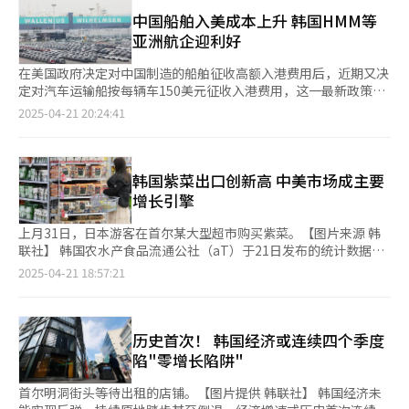
比减少5.2%；销售额预计为17.8057万亿韩元，同比下滑1.4%。
场。中国厚板价格大约较韩国本土产品低出20%，去年韩国自华进
萝卜（-8.4%）价格下跌；工业品方面，柴油（-5.7%）和汽油
其中，钢铁业务销售额预计为14.3万亿韩元，略低于去年同期的
中国船舶入美成本上升 韩国HMM等
口厚板总量多达117.9328万吨，较前一年增长5%，创下历史新
（-5.8%）价格均有所下降。 央行物价统计组组长李文熙（音）解
14.462万亿韩元，营业利润则预计达3700亿韩元，同比增长约
亚洲航企迎利好
高。 钢铁行业相关人士指出：“在政治动荡与韩元贬值的背景
释称，生产者物价指数连续两个月保持平稳，呈现微幅波动态势。
10%。 行业第二大企业现代制铁则面临更大压力，预计一季度将
下，汇率一度飙升至近1500韩元，进一步推高原材料价格。目前
虽然初级金属产品等品类有所上涨，但由于油价走低导致煤炭及石
录得约300亿韩元的营业亏损，较去年同期558亿韩元的盈利大幅
在美国政府决定对中国制造的船舶征收高额入港费用后，近期又决
下游行业持续低迷，但我们选择持续推动价格恢复至合理水平。”
油产品价格下跌，整体价格水平维持平衡。 包括进口商品在内的3
转负。销售额预计同比下降7%至8%，降至约5.5万亿韩元。东国
定对汽车运输船按每辆车150美元征收入港费用，这一最新政策使
另外，业内对建筑行业持续低迷也表示担忧。受汇率上涨影响，施
月国内供应物价指数环比上涨0.1%，呈现自去年10月以来连续第
制钢、世亚Besteel、世亚制钢等主要钢铁企业的业绩亦普遍低于
全球航运和造船业的利益格局变得愈发复杂。 根据业内21日消
2025-04-21 20:24:41
工成本大幅增加，导致开工项目减少。与此同时，美国对钢铁征收
六个月保持上涨趋势。其中原材料（-1%）价格出现下跌，但中间
去年同期。 业界分析指出，自去年以来，全球需求放缓叠加中国
息，美国贸易代表办公室（USTR）上周正式宣布，自今年10月
高达25%的关税，也成为韩国钢铁出口业绩的重要变量。自关税实
品（0.1%）和最终产品（0.3%）价格均有所上涨。此外，包括国
低价钢材大量涌入，令韩国钢铁市场价格持续承压。同时，韩元汇
起，对所有在非美国船厂建造的汽车运输船征收每CEU（可装载一
施以来，今年3月韩国对美钢铁出口金额同比下降18.9%。 业内人
内出口在内的3月总产品物价指数环比上涨0.1%，电力、天然气和
率高企推升原材料进口成本，即使部分出口产品单价上涨，整体盈
辆小型汽车的空间）150美元的入港费用。由于目前并无美国本土
士表示，在下游产业未见复苏的情况下，仅靠提价与减产政策难以
水费（-0.2%）价格环比下降，而工业用（0.2%）价格环比上涨。
利能力仍难有明显改善。现代制铁还受制于劳资纠纷引发的生产中
建造的汽车运输船，该项措施事实上适用于所有现役汽车运输船。
韩国紫菜出口创新高 中美市场成主要
期待业绩回暖，如果美国市场关闭导致全球钢铁供应大量涌入亚洲
本月7日，在首尔一家大型超市韩国消费者在挑选水果。【图片提
断，销量锐减，进一步拖累业绩表现。 此外，美国上月恢复对韩
这一条款此前并未出现在USTR今年2月公布的征费草案中。当时
增长引擎
市场，整体市况恐会进一步恶化。 现代制铁唐津炼铁厂全景【图
供 韩联社】
国钢铁与铝产品加征25%关税后，韩国对美钢铁出口同比下降逾
草案仅涉及对中国航运公司所拥有的船舶，及各国航运公司旗下中
片来源 现代制铁】
10%。更严峻的是，自2018年起实施的每年263万吨免税配额已被
国制造船舶征收入港费用，单次最多可达100万美元。最终政策细
上月31日，日本游客在首尔某大型超市购买紫菜。【图片来源 韩
取消，韩国钢铁企业须在与其他出口国相同的关税条件下展开竞
化为：对中国航运公司船舶每吨收取50美元，对中国制造船舶每吨
联社】 韩国农水产食品流通公社（aT）于21日发布的统计数据显
争。 尽管对美国出口减少引发市场对钢铁业盈利能力下滑的担
收取18美元。 受此影响最大之一的是韩国现代汽车集团旗下的汽
示，2024年第一季度韩国紫菜出口额达2.81亿美元，同比增长
2025-04-21 18:57:21
忧，但也有分析指出，韩国钢铁产品在品质与交付能力方面仍具一
车物流公司——现代格洛维斯（Hyundai Glovis）。该公司2024年
21.1%，创历史新高。韩国政府此前提出的“2027年实现紫菜年
定竞争力。尤其是在美国热轧产品年内价格上涨超38%的背景下，
实现营业收入28.4万亿韩元（约合人民币1460亿元），同比增长
出口额10亿美元”的发展目标有望提前达成。 从出口规模来看，
韩国企业有望在一定程度上抵消关税带来的不利影响。 与此同
10.6%，创历史新高；营业利润达1.7529万亿韩元，为历年次高水
第一季度紫菜出口总量达1.161万吨，同比增长7.5%，较2015年同
时，中韩两国政策动向也受到业界密切关注。中国政府在今年两会
平。尤其在整车海运业务方面，该公司实现销售额4.003万亿韩
期（1076吨）实现844.3%的跨越式增长。韩国海洋水产开发院
历史首次！ 韩国经济或连续四个季度
上明确提出将推进钢铁减产，韩国政府则已启动针对中国产厚板和
元，同比增长27.5%。这主要得益于全球汽车运输运价上扬，以及
（KMI）的月度统计报告显示，今年1至3月紫菜出口额同比增幅分
陷"零增长陷阱"
热轧钢板的反倾销调查。市场普遍认为，随着中国出口收缩、国内
其大客户现代与起亚汽车在美销量创下170万辆历史新高。 然而，
别为7.4%、52.7%和10.9%，呈稳健上升态势。专家预测，基于
钢价干扰因素缓解，加之反倾销关税预期推升本地售价，韩国钢铁
尽管汽车运输收入占现代格洛维斯总收入的比重仅为15%左右，该
当前强劲的市场需求，4月份出口量将持续保持高位运行。 从各国
首尔明洞街头等待出租的店铺。【图片提供 韩联社】 韩国经济未
行业业绩有望自第二季度起逐步回暖。 韩国京畿道平泽港码头等
公司仍面临不小压力。分析人士指出，随着现代汽车集团今年3月
家出口额来看，美国市场以5790万美元位居韩国紫菜出口国首