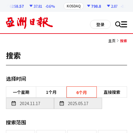
코
인
6258.57
37.81
-0.6%
798.8
2.87
-0.36%
KOSDAQ
정
보
all
登录
搜
men
索
主页
搜索
搜索
选择时间
一个星期
1个月
直接搜索
6个月
搜索范围