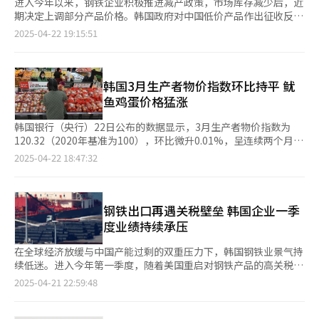
进入今年以来，钢铁企业积极推进减产政策，市场库存减少后，近
期决定上调部分产品价格。韩国政府对中国低价产品作出征收反倾
销关税的初步裁定，也成为推动价格上涨的因素之一。此前，受下
2025-04-22 19:15:51
游行业疲软与中国低价竞争影响，韩国钢铁企业未能把成本上涨反
映至销售价格，导致盈利能力持续恶化。 据钢铁行业22日消息，
现代制铁正在考虑自5月起把钢筋基准价格每吨上调3万韩元（约合
人民币154元）。基准价格以钢铁生产成本中占比最大的废钢采购
韩国3月生产者物价指数环比持平 鱿
价格为基础设定，钢铁企业以此价格向大型建筑公司及中间分销商
鱼鸡蛋价格猛涨
销售钢筋。 近来建筑行业持续低迷，加上中国低价钢材的大量涌
入，导致原材料价格上涨无法反映到销售价格上，钢铁企业经营状
韩国银行（央行）22日公布的数据显示，3月生产者物价指数为
况不断恶化。现代制铁去年营收23.2261万亿韩元，营业利润仅
120.32（2020年基准为100），环比微升0.01%，呈连续两个月保
3144亿韩元，分别同比减少10.4%与60.6%。 随着市场库存持续
持上升趋势。 生产者物价是衡量工业企业产品出厂价格变动趋势
2025-04-22 18:47:32
减少，钢铁企业开始积极采取涨价措施。据韩国钢铁协会统计，今
和变动程度的指数，是反映某一时期生产领域价格变动情况的重要
年1月钢筋库存为55.3万吨，同比减少21.6%。业内估算3月库存可
经济指标。生产者物价指数变化的影响一般会在1至3个月之后反映
能已降至50万吨以下。现代制铁本月暂停年产150万吨的仁川工厂
至消费者实际购买物价上。 具体来看，农林水产品价格环比上涨
运转，因此库存减少趋势还会持续。 除了钢筋以外，用于建筑工
0.4%，主要受畜产品（1.8%）和水产品（0.5%）价格上涨影响。
钢铁出口再遇关税壁垒 韩国企业一季
地的H型钢也加入涨价行列。H型钢是截面形似英文字母“H”的钢
工业产品价格整体持平，其中，初级金属产品（0.8%）价格上
度业绩持续承压
材。现代制铁与东国制钢计划自下月起把H型钢价格每吨上调5万
涨，而煤炭及石油产品（-4.3%）等价格下降。 电力、天然气和水
韩元。今年1月H型钢库存为43.8万吨，较去年同期减少7.3%。 主
费价格环比下降0.2%，受工业用城市天然气（-2.7%）价格下降影
在全球经济放缓与中国产能过剩的双重压力下，韩国钢铁业景气持
要用于造船领域的厚板方面，东国制钢本月已把每吨价格上调3万
响。服务业方面，金融及保险服务（-1.5%）价格下降，而餐厅及
续低迷。进入今年第一季度，随着美国重启对钢铁产品的高关税政
韩元。近来厚板库存有所增加，但今年2月韩国政府对中国厚板作
住宿服务（0.5%）等价格上涨，导致总体服务业环比持平。 值得
策，韩国对美出口环境急剧恶化，行业整体业绩表现不振。 据韩
2025-04-21 22:59:48
出拟征收最高38%反倾销关税的初步裁定，导致未来中国低价产品
注意的是，3月部分商品价格涨跌幅度较大。在畜产品中，猪肉
国证券业界21日发布的预测，钢铁巨头浦项制铁（POSCO）今年
难以进入韩国市场，因此本次调价是对市场预期的反映。 此前，
（6.1%）和鸡蛋（6.8%）价格上涨；水产品中，鱿鱼（19.9%）
第一季度营业利润预计为5525亿韩元（约合人民币28亿元），同
中国钢铁内需疲软，库存以低价出口至韩国等准入门槛较低的市
和螃蟹（22.2%）等价格有明显上涨。然而，草莓（-31.2%）和