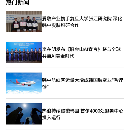
热门新闻
第三国中转、轻微加工等方式规避原产地标识，从而规避关税，进
术封锁等措施。 “对外开放是中国的基本国策，”丁薛祥表
行“迂回出口”。对此，韩国政府3月已宣布，将在实施反倾销税
示，“面对日益抬头的保护主义，中国扩大高水平对外开放的决心
的同时，加强防范规避措施，以维护国内市场公平秩序。 尽管目
更加坚定。关税战、贸易战不得人心，中国愿与各方深化合作、优
爱敬产业携手复旦大学张江研究院 深化
前韩国钢铁企业对中国低价钢材竞争压力有所缓解，但市场普遍认
势互补，实现互利共赢。” 三星电子西安工厂是该公司全球NAND
韩中皮肤科研合作
为，随着全球经济复苏步伐放缓及地缘政治风险上升，钢铁市场仍
闪存芯片生产的重要基地之一，目前拥有两条生产线，产能占全球
将面临多重挑战。 平泽港积压的钢铁产品【图片来源 韩联社】
总产量的四成以上。工厂目前正加快推进第八代（178层）和第九
代（256层）NAND产品的量产布局。 业内人士指出，丁薛祥此行
的重要意义，在于向外界释放中国将通过加强与包括三星在内的国
际领先企业合作，积极应对美方新一轮半导体出口限制的明确信
李在明发布《旧金山AI宣言》将与全球
号。除三星工厂外，丁薛祥还视察了正泰智能电气西北产业园、隆
共启AI黄金时代
基绿能科技股份有限公司、西北有色金属研究院、西北工业大学、
陕西工业职业技术学院及中欧班列西安集结中心等多家重点机构，
均为国家当前重点发展和扶持的战略性新兴产业相关单位。 “丁
常委此次调研代表了党中央和习近平总书记的工作部署，其所到之
韩中航线客运量大增成韩国航空业"香饽
处均体现出鲜明的政策导向。”一位业内人士表示，“此行也体现
饽"
出中方希望加强与韩方产业协作、共同应对外部挑战的战略意
图。” 据公开资料显示，自2019年国务院原总理李克强视察三星
西安工厂以来，丁薛祥是首位到访该厂的中共中央政治局常委。此
前一个月，习近平主席曾在北京出席中国发展高层论坛2025年年
会，并会见三星电子会长李在镕，显示中方高层正密集向韩方传递
热浪持续侵袭韩国 首尔4000处避暑中心
深化合作的积极信号。 业内普遍认为，尽管中国已培育出长江存
投入运行
储（YMTC）、长鑫存储（CXMT）等本土存储芯片企业，但在高
带宽存储（HBM）等关键领域，与三星、SK海力士等韩企仍存在