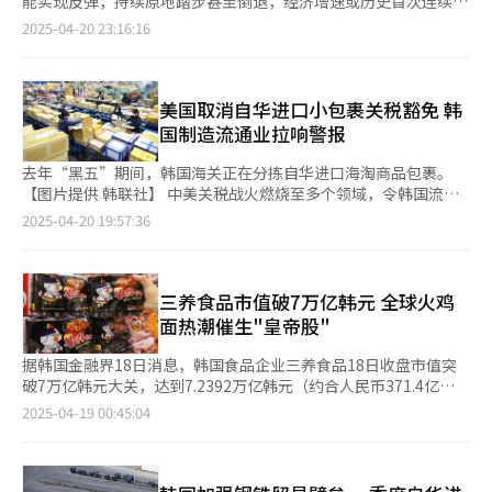
能实现反弹，持续原地踏步甚至倒退，经济增速或历史首次连续四
待装船的出口钢铁产品【图片来源 韩联社】
26日在美国佐治亚州埃拉贝尔（Ellabell）建成“现代汽车集团
位，中国市场则以5110万美元紧随其后，日本（3440万美元）和
个季度不足0.1%。分析称，经济潜在增长率已跌至2%上下，外部
2025-04-20 23:16:16
Metaplant America”（HMGMA），并加速推进当地整车生产，
泰国（3420万美元）分列第三、四位。值得注意的是，中国市场
因素导致出口受挫，本应成为经济支柱的消费、投资等内需基础也
预计未来对跨海运输的依赖将降低，运输模式也将向全散件组装
表现尤为突出，同比增幅高达86.5%，远超美国（21.6%）、泰国
摇摇欲坠，加之政治不稳定和财政健全性等问题，财政政策恐难产
（CKD）运输转变。 数据显示，去年现代格洛维斯CKD业务销售
（15.9%）和日本（7.2%）的增长率。 细分产品数据显示，中国
生可期效果。 据韩国银行（央行）日前公布的《第一季度及未来
额为11.4284万亿韩元，同比增长9.3%，占公司总收入约四成。多
市场主要进口海苔产品，第一季度进口量达2258吨，同比激增
增长趋势评估》报告显示，第一季度经济增幅预计将低于0.2%，
美国取消自华进口小包裹关税豁免 韩
位业内人士认为，美国产整车替代进口将减少入港费支出，CKD业
97.2%，占韩国海苔出口总量的40.3%；进口额增长139.7%，达
甚至不排除出现小幅负增长的可能性。央行即将于本月24日公开第
国制造流通业拉响警报
务则有望成为新增长点。 该公司一名负责人表示，目前在全球运
到4629万美元。反之，调味紫菜对中国出口量仅为209吨。美国市
一季度实际国内生产总值（GDP）增速，按此趋势大概率将低于
营的汽车运输船中，几乎无一为美国船厂建造，因此该政策对所有
场则呈截然不同的消费偏好，第一季度对美出口调味紫菜1367
0%，即使保持增长也不会超过0.1%。 这意味着韩国GDP自去年
去年“黑五”期间，韩国海关正在分拣自华进口海淘商品包裹。
汽车运输公司均有相同影响，暂难断言会给本公司带来重大损失，
吨，同比增长30.6%，占该类产品出口总量的30.2%，而海苔仅为
第2季度出现0.228%的负增长、第三季度和第四季度先后增长
【图片提供 韩联社】 中美关税战火燃烧至多个领域，令韩国流通
具体影响尚在评估中。 与此同时，美国新政则可能为韩国航运与
140吨。韩国海洋水产部分析指出：“中国市场的爆发式增长主要
0.1%和0.066%后，将连续四个季度增速不足0.1%。 按照央行经
业和中小制造业紧张不已。中国对美出口一旦受阻，大量低价库存
2025-04-20 19:57:36
造船业带来间接利好。韩国进出口银行引用英国克拉克森研究机构
得益于韩国文化内容的传播效应，特别是紫菜包饭文化的流行带动
济统计系统（ECOS）的数据，韩国自1960年有统计可查数据以
商品可能转向韩国，扰乱现有市场秩序。 据贸易业界20日消息，
（Clarkson Research）的数据指出，韩国大型航运公司韩新海运
了海苔需求。而美国市场则持续表现出对健康零食的追捧，推动调
来，经济增速从未如此长期停留在0.1%以下。2022年第4季度在
美国总统特朗普对中国征收的104%对等关税本月9日生效后，日
（HMM）旗下中国制造船舶占比仅为7.3%，在全球前八大航运企
味紫菜出口持续走高。” 在加工紫菜产品出口向好的背景下，作
民间消费减少和出口低迷的影响下，韩国经济曾出现0.452%的负
前又宣布从下月2日起取消适用于单价低于800美元商品的小额包
业中排第三低，仅高于日本海洋网联船务（ONE）以及中国台湾航
为原材料的生紫菜却面临价格困境。受丰收季产量过剩及非法养殖
增长，但很快在2023年第一季度实现0.44%的反弹，此后直至去
裹关税豁免政策（de minimis），所有从中国发往美国的包裹将
三养食品市值破7万亿韩元 全球火鸡
运公司阳明海运。 相较于全球三大航运巨头——瑞士地中海航运公
问题影响，今年1月部分地区甚至出现渔民销毁约6000吨滞销生紫
年1月一直保持正增长。 在新冠疫情的打击下，韩国经济曾于2020
面临120%的高额关税，这对于在美国消费市场风生水起的中国
面热潮催生"皇帝股"
司（MSC，16.8%）、丹麦马士基（Maersk，10.0%）和法国达
菜的情况。据水产业观测中心统计，今年1月生紫菜价格同比暴跌
年第1（-1.286%）和第2季度（-2.74%）连续负增长，但从第3季
产“白菜价”商品将是致命一击，美国最大电商平台亚马逊已取消
飞海运（CMA CGM，32.9%）的中国船舶占比，HMM明显更具成
52.4%，至每公斤763韩元，2至3月价格虽有所回升，但仍较去年
度（2.209%）恢复后，连续4个季度保持1%-2%的增速。2008年
了部分中国商品订单。 去年美国海关处理来自中国的免税包裹共
据韩国金融界18日消息，韩国食品企业三养食品18日收盘市值突
本优势。分析人士指出，若美国按制造国对入港费用进行区别征
同期下降17.5%至42%。同时，加工海苔价格却维持在每10张
金融危机时，除当年第4季度出现负增长后，2009年前三季度仍快
计14亿个，占进口总量的60%。以性价比王牌逐渐在美国电商市
破7万亿韩元大关，达到7.2392万亿韩元（约合人民币371.4亿
收，日韩和中国台湾船企的成本压力将显著低于欧洲同行。 韩国
1353韩元的高位，约为历年平均价格的1.5倍。 针对这一结构性矛
速实现反弹。即使在1997年外汇危机时，虽经济跌至谷底，但仍
场站稳脚跟的Temu、希音（SHEIN）成为首批受害者。两家中国
元）。18日该股收盘价前交易日上涨2.67%，达96.1万韩元。本月
造船业亦迎来顺风。由于担忧中国产船舶在美入港成本上升，越来
2025-04-19 00:45:04
盾，韩国海洋水产部表示：“当前海苔加工产能不足是导致原料价
伴随反弹和复苏，1998年第3季度起连续4个季度实现最高超过4%
电商已宣布从本月25日起上调售价，并缩减广告投放支出，但预计
17日该股收盘价上涨0.4%至93.6万韩元，刷新历史最高纪录，逐
越多国际船东转向韩国造船厂。据悉，希腊船运公司Capital
格低迷与成品价格上涨并存的主要原因。”该部门透露，正在研究
的增长。 与过去不同，韩国经济近一年持续在0%左右徘徊，是多
业务仍不可避免地面临萎缩。 被美国市场拒之门外的大批中国商
渐成为每股100万韩元的“皇帝股票”。 数据显示，以本月18日为
Maritime近期正考虑向韩国HD现代三湖重工与HD现代尾浦造船
通过设备更新提升海苔工厂的生产效能，以促进产业链的均衡发
重复合因素叠加的结果。低生育、老龄化、创新不足带来的生产效
品将流向何处引发关注，分析称韩国很可能成为新的替代市场。地
准，三养食品市值在韩国综合股指（KOSPI）市场成分股中排名第
订购共计20艘集装箱船。根据克拉克森数据显示，今年3月韩国接
展。
率低下令经济增速一降再降。 央行在报告中称，韩国潜在经济增
理位置相近，偏好高性价比商品的消费特点，以及排名全球第5位
59位，已超越爱茉莉太平洋集团（6.7万亿韩元）、LIG Nex1（6.3