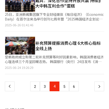
戴兵：深化合作坚持开放共赢 持续扩
诸多共同利益，应抱有灵活且理性的态度。 就韩朝关系，李在明
推进相关改革措施。 针对全球经济不确定性，OECD成员国需优先
闻，成为韩国政坛极具争议性的公众人物之一。从尹锡悦参选总统
视为经济处于良好状态。再因受到美国关税政策变化、新政府实施
大中韩互利合作"蛋糕
表示政府应基于坚固的韩美合作关系改善韩朝关系，全面中断韩朝
关注的政策领域包括国际贸易（93%）、数字政策（58%）以及
期间，金建希便因涉嫌伪造履历引发巨大争议。当时YTN电视台报
政策、内需回暖时机变动等多方面影响，需密切关注相互关税豁免
对话是愚蠢之举。李在明同时表示，将以坚固的韩美同盟、紧密的
气候与能源政策协作（53%）等。BIAC指出，全球企业普遍认
道称，金建希在2007年应聘水原女子大学、安阳大学教授时的简
期满前的谈判进展及补充预算的执行时间点。 具体来看，制造业
25日，亚洲新闻集团旗下专业财经媒体《每日经济》（Economic
韩美日合作、尽快改善韩中与韩俄关系为基础，展开以国家利益为
为，面对贸易壁垒加剧和地缘冲突升级，依靠单一国家的政策难以
历中，涉嫌伪造工作及获奖经历。所谓担任韩国游戏产业协会策划
CBSI为94.4，因经营状况（-0.7p）与资金周转（-0.4p）等指标恶
Daily）在首尔汝矣岛举行创刊七周年暨“2025韩国经济企划论
中心的实用外交，守护和平与国民生活。
有效应对，OECD应发挥多边协调作用，引领贸易秩序重建和数字
理事、在首尔国际漫画动画节上获奖均为虚假信息。2021年12
化，环比下滑0.3个百分点。制造业在今年1月起连续5个月持续上
坛”（KEDF，Korea Economic Design Forum）。 本次论坛主
2025-06-26 01:41:46
规范制定。 韩经协国际本部长金奉万（音）表示：“美国关税政
月，金建希召开记者会，就此事向国民低头致歉。 一波未平一波
升，但在6月再次迎来下滑。非制造业CBSI为87.4，同样受营收
题为“李在明政府国政战略与韩国的第二次飞跃”，韩国政治、经
策尚未明朗，保护主义趋势不断蔓延，加之俄乌战争长期持续及中
又起，金建希于1999年在淑明女子大学攻读美术教育硕士专业时
（-0.6p）与盈利性（-0.5p）等疲软指标影响，下降0.7个百分
济、金融、产业界代表齐聚一堂，共同为韩国新政府成立后经济政
东地区局势紧张等多重不确定因素叠加，令高度依赖出口的韩国经
提交的论文《保罗·克利绘画特点研究》中，多处内容涉嫌抄袭。
点，时隔四个月再现跌势。 从细分行业来看，制造业中因国际油
策发展方向出谋划策。 中国驻韩国大使戴兵受邀出席论坛并致贺
济面临更大压力。目前内需复苏乏力，正处于政府与企业携手应对
当时论文作者署名为金建希的原名金明信（音），JTBC电视台使
价上涨导致化工产品行业表现疲软。金属加工行业也因汽车及零部
词，他表示，当今世界正经历百年未有之大变局，俄乌战火仍在延
补充预算提振消费心理 6大核心指标
外部环境变化、提升经济韧性的关键时期。”
用论文查重软件进行检测结果显示，这篇论文的重复率达42%，论
件等需求萎缩而承压明显。受住房建设不振、土木工程订单减少、
续，以色列和伊朗的冲突加剧紧张，美国直接轰炸伊朗震惊世界。
全线上扬
文重复率超过20%在韩国即被视为严重的研究舞弊。 除硕士论文
地方商用不动产交易和租赁市场低迷等因素影响，非制造业中，建
与此同时，经济全球化与国际合作遭遇逆流，单边主义保护主义抬
外，金建希在2008年攻读国民大学数码设计博士专业时，提交的
筑与房地产行业尤为低迷。此外，艺术、体育等休闲服务业也因高
头，经济增长动能不足，各国经济面临困难与挑战。在此背景下，
受新政府成立和第二轮补充预算等利好因素影响，韩国消费者经济
论文《使用虚拟形象开发运势内容研究》中也被质疑抄袭。目前金
尔夫球场与演出场馆消费者减少受到冲击。 此外，基于BSI计算的
美国对所有贸易伙伴滥征关税，严重侵犯各国正当权益，破坏多边
心理连续三个月呈回暖态势。 韩国银行（央行）24日发布《消费
建希的硕士学位已被撤销，国民大学也已启动有关撤销金建希博士
消费者动向指数（CSI）6月经济信心指数（ESI）环比上升0.6个
贸易体系，冲击全球经济秩序，加剧了世界政治经济动荡。对于美
者动向调查》显示，6月消费者心理指数（CCSI）为108.7，较5月
页
2025-06-24 19:26:29
学位的行政程序。 在2022年6月，也就是尹锡悦就任韩国总统仅一
点，达到92.8。排除季节因素等的ESI循环变动指数为89.3，下降
方的错误做法，中国坚决反对，有力反制，中国这样做不仅是为了
上升6.9点。本次调查面向全国2500户家庭，于本月10至17日实
个月后实施的“总统夫人评价”民调中，56.3%的受访者给予金建
0.2个百分点。 本次调查于6月11日至18日面向全国3524家企业实
维护自身的正当权益，也是为了维护国际公平与正义，客观上也为
施。 去年12月，前总统尹锡悦宣布紧急戒严后，消费者心理指数
一
希差评，远高于好评率（36.6%），近半数受访者（49.3%）认为
施，最终回收有效样本3294家，其中制造业1839家，非制造业
其他国家争取了谈判的时间和空间。 戴兵说，中韩两国同为世界
当月剧跌12.5个点后持续波动，今年4月和5月连续回升至93.8和
金建希应减少存在感。 除了卷入各项负面新闻外，金建希本人也
1445家。
重要的经济体，两国在产业链和供应链上深度融合，经济和贸易合
101.8点，6月继续保持回升势头，绝对值更创下了自2021年6月
因行事高调、言行不一等不受民众待见，虽然他在尹锡悦就任典礼
上
4
下
2
3
5
6
作成果丰硕，互利共赢。面对复杂多变的外部环境，中韩两国应立
（111.1）后近4年来的最高水平。 消费者心理指数是通过综合当
前夕曾公开表示，将专注做好贤内助的本分工作，除总统夫妇需共
足各自利益并兼顾双方共同利益，恪守原则，坚决反对保护主义，
前生活状况、生活前景展望、家庭收入展望、消费支出展望、当前
同出席的国家重要活动或外交场合外，不会轻易抛头露面。但随后
一
坚定维护自由贸易体系和全球产业链供应链的稳定。同时，中韩应
经济判断、未来经济展望等6项指标计算得出。高于100表示消费
一系列的操作令人大跌眼镜。 金建希在陪同尹锡悦出访东南亚
加快推进自贸协定第二阶段谈判，加强中日韩、RCEP（区域全面
者心理较长期平均水平（2003年至2024年）更为乐观，低于100
时，总统室公开的一系列照片引发摆拍模仿美国前总统肯尼迪夫人
页
经济伙伴关系协定）及“东盟+3”等区域合作，提升贸易投资自由
则表示更为消极。 与5月相比，构成消费者心理指数的6项指标全