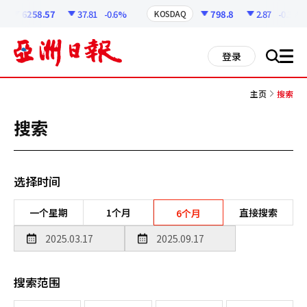
코
인
6258.57
37.81
-0.6%
798.8
2.87
-0.36%
KOSDAQ
정
보
all
登录
搜
men
索
主页
搜索
搜索
选择时间
一个星期
1个月
直接搜索
6个月
搜索范围