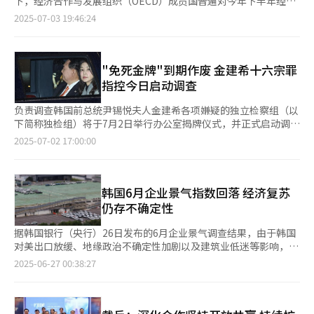
下，经济合作与发展组织（OECD）成员国普遍对今年下半年经济
行为，不断扩展共鸣力。每个人内心都有数百乃至上千个角色，关
影响，市场波动性或进一步加剧。
外，还接受地方基层媒体的提问。首都圈、江原道、忠清道、湖
前景持悲观看法。作为高度依赖外需的开放型经济体，韩国经济界
2025-07-03 19:46:24
键在于能否将其放大并真实呈现。 记者见面会当天，现场聚集了
南、岭南、济州六大地区的媒体通过“媒体墙”（Media Wall）进
同样面临严峻的外部挑战。 韩国经济人协会（以下简称“韩经
众多前来支持的影迷。一位来自日本的粉丝表示：“喜欢李炳宪已
行远程提问，通过“国民信箱”征集的问题也通过随机抽取由总统
协”）3日发布的OECD商业产业咨询委员会（BIAC）《2025经济
经29年了，这次特意赶来BIFAN，重温他的经典作品。” 凭借获
亲自作答。 记者会原定计划100分钟，实际进行了两个多小时。李
政策调查》报告显示，全球仅有16%的企业团体对今年下半年经营
得的80余次国内外大奖以及不断突破的演技，李炳宪不仅被誉为赋
在明在记者会阐述未来施政方向，重申对权力机构进行改革的决
环境持乐观态度，较去年10月的78%大幅下滑，半年内积极评价
"免死金牌"到期作废 金建希十六宗罪
予角色灵魂的演员，更以其深邃的表演哲学和不断进化的艺术生
心，他表示对分离检方调查权与起诉权无异议，同一主体同时拥有
比例骤降至五分之一。BIAC是OECD的官方咨询机构，成员覆盖45
指控今日启动调查
命，成为当代影坛的标杆。此次特别展不仅是BIFAN对这位跨时代
两项权力必然导致问题，预计中秋节前有望构建完成制度框架。
个国家。本次调查共有36个国家的经济团体参与。 报告指出，贸
电影大师的致敬，也为观众提供了难得的机会，深入感受他丰富多
就近日相继成立的三大独立检察组，李在明表示期待可以根据国民
易壁垒的持续上升已成为企业普遍关注的核心风险。高达97%的受
负责调查韩国前总统尹锡悦夫人金建希各项嫌疑的独立检察组（以
彩的演技世界。
的命令，为彻底终结内乱，重建宪政秩序与民主制度发挥核心作
访团体认为，贸易壁垒加剧将对韩国国内生产总值（GDP）产生负
下简称独检组）将于7月2日举行办公室揭牌仪式，并正式启动调
用。但他同时强调，若只任用同一阵营的人事极为危险，可能演变
面影响。分析认为，随着美国总统特朗普提出调整关税政策和重新
查，距离前首尔中央地方法院院长闵中基被总统李在明任命为独立
2025-07-02 17:00:00
为政治报复，必须推行包容性的施政。 就经济领域问题，李在明
审视贸易协定，国际贸易秩序的不确定性进一步加剧，保护主义趋
检察官过去整整20天。 金建希独检组选址光化门韩国电信（KT）
强调当务之急是全力以赴恢复民生，通过产业均衡发展实现共同增
势也随之扩大。 与此同时，全球投资预期大幅下滑。去年调查
大楼，根据《金建希独检法》独检组将负责调查多达16项有关金建
长，强化社会安全网守护国民生活。 关于就任一个月以来的经济
中，76%的OECD成员国经济团体预计明年投资将温和增长，而今
希的指控，包括涉嫌参与操纵德意志汽车和三扶土建股价、金建希
成果，李在明表示股市表现可圈可点，通过修订《商法》等完善制
年这一比例骤降至19%；相反，预计投资将温和减少的比例则高达
名下文创公司科瓦纳（Covana）收受贿赂型赞助、政治掮客明泰
韩国6月企业景气指数回落 经济复苏
度初见成效，将彻底把“韩国折价”（Korea Discount）转变
70%。此外，55%的受访团体预测通胀压力将较去年进一步加
均（音）介入公推（政党在选举前通过内部程序选拔和推荐候选人
仍存不确定性
为“韩国溢价”（Korea Premium）。 就日前为房市“降温”而
剧。在物价持续上行的背景下，企业景气和投资信心同步受挫，市
的过程）、接受建真法师不正当请托、将杨平高速公路重点改为其
出台的贷款限制措施，李在明表示，投机性需求严重扰乱房地产市
场忧虑情绪随之升温。 在影响企业经营的外部因素中，86%的受
外戚名下地皮、介入第22届地方选举及国会议员选举、教唆毁灭证
据韩国银行（央行）26日发布的6月企业景气调查结果，由于韩国
场，限制贷款仅仅是“开胃小菜”，还有很多扩大供给、抑制需求
访团体将地缘政治不确定性视为首要挑战，其次依次为贸易与投资
据、收受名牌包及钻石项链等贵重物品、介入总统室及官邸搬迁相
对美出口放缓、地缘政治不确定性加剧以及建筑业低迷等影响，自
的措施。 对于备受关注的韩美关税谈判，李在明表示，谈判过程
壁垒（66%）、供应链混乱（43%）以及能源价格波动（24%）
关不正当合同等。 负责金建希独检的闵中基是韩国司法圈中公认
今年3月起，全产业企业心理指数（CBSI）虽连续上升，但本月以
2025-06-27 00:38:27
确实不易，必须达成对双方都有利的互惠结果，但从目前来看很难
等。 从内部因素来看，95%的受访团体指出劳动力短缺和技能错
的中立与稳重派，他日前向记者透露案件移交已结束，意味着已从
90.2较上月下降0.5个百分点，再次呈下滑趋势。 CBSI是反映企业
断言能否在谈判时限本月8日前完成。 就韩日关系，李在明表示虽
配等劳动力市场失衡问题日益突出，亟需政策层面加以应对。
检方、警方，以及高级公职人员犯罪调查处等接手与金建希相关指
对整体经济认识的指标，基准值为100，高于100表示企业对经济
然历史问题尚未清算，但在应对朝鲜核导威胁以及经济事务上，两
BIAC在报告中强调，OECD国家不仅面临长期低增长的风险，还同
控的各种调查资料，预计即将传唤金建希到案接受讯问。 与历任
持乐观预期，低于100则为悲观。 韩国银行经济心理调查组组长李
国仍有许多合作空间。韩日同为美国同盟，在战略和军事方面拥有
时遭遇高失业率与人力供给不足并存的结构性瓶颈，政府必须积极
韩国总统夫人相比，金建希自带话题流量，卷入多起政治、经济丑
惠英（音）表示，虽然该指数跌幅并不大，但长期低于100，较难