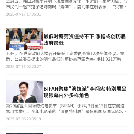
上周五，韩国总统李在明下班后现身光化门附近的一家烤肉店，与
市民们一起下馆子吃烤肉喝“烧啤”，席间李在明表示：“只有胡
同市井繁荣，经济才能繁荣。” 韩国在经历了政治动荡后社会秩
2025-07-17 17:36:31
序逐渐重回正轨，但经济下行局面仍持续，前总统尹锡悦发动“紧
急戒严”对经济造成的后遗症持续显现，物价“坐火箭”导致消费
心理迟迟未能复苏。尤其是被视为民生经济回暖风向标的中小个体
商户，经营状况更是举步维艰。 国税厅日前发布的最新统计数据
最低时薪劳资僵持不下 涨幅或创历届
显示，去年韩国申报停业的企业主首次突破百万人大关，其中零售
政府最低
餐饮业占比近半，超过四成的个体工商户考虑在未来三年内停业。
李在明在社交网络发文称：“深知物价飞涨令民众生活苦不堪言，
10日，在世宗政府大楼召开最低工资委员会第12次全体会议。据
如今连下馆子吃顿饭都压力山大。在此困难时期，希望从本月21日
悉，公益委员提出的明年最低时薪协商范围为每小时1.021万韩元
开始发放的消费券可以成为振兴内需、为地方经济注入活力的契
（约合人民币53.41元）至1.044万韩元，如果此协商范围保持不
2025-07-11 02:20:27
机，能够让民众在餐饮等日常消费中稍微减轻负担，同时也恳请各
变，涨幅将成为历届政府上任首年的最低水平，因此劳资双方就最
位多多支持个体商户，在外下馆子就是巨大的鼓励。” 无独有
终时薪标准展开激烈博弈。 公益委员作为协调方，计划将最低时
偶，重庆市荣昌区委书记高洪波日前自掏腰包带头下馆子的视频也
薪涨幅范围控制在1.8%至4.1%，尽可能促成劳资双方自主达成协
在网络上走红，他的个人社交账号晒出了点菜单，两桌餐费共
议。然而，劳动界对于预期涨幅持反对态度，认为该范围甚至低于
BIFAN聚焦"演技派"李炳宪 特别展呈
1100元，由他个人支付。他表示，此举是为了拉动消费。近来中
前政府的涨幅（5%），根本无法弥补过去三年因物价飞涨而缩水
现银幕内外多样角色
国各地大力开展整治违规吃喝，但在具体政策落实中出现了一些走
的实际工资水平。另一方面，因韩国经济低迷导致个体工商户接连
形变样，违背了整治初衷，造成了严重的“寒蝉效应”，反而打击
倒闭与人力成本压力加剧，经营界则坚持工资最低涨幅，以致明年
第29届富川国际奇幻电影节（BIFAN）于7月3日至13日在京畿道
了民生经济。 餐饮消费作为高频刚需，“烟火气”对经济复苏以
最低时薪极有可能以最低涨幅通过表决。 由于劳资协商一度陷入
富川市举行。今年电影节的“演员特别展”聚焦韩国及国际影坛实
及消费者信心至关重要，两位领导选择在此时带头走进市井小店，
僵局，公益委员提出最低时薪协商区间。公益委员解释称，明年最
力派演员李炳宪，以“THE MASTER：李炳宪”为题，多角度呈
2025-07-06 20:05:19
正是以“舌尖上的信心”传递经济复苏信号，把抽象的“刺激内
低时薪调整下限参考了2025年消费者物价上涨预期值（1.8%），
现其跨越30余年的演艺生涯。 此次特别展通过代表作放映、照片
需”转化为具象化的消费行动。最有效的政策宣导，往往藏在最平
下限则基于2025年国民经济生产预期增长率2.2%，该数值是由今
与珍藏品展览、记者见面会、映后交流、纪念册及周边商品发售、
凡的日常生活场景中，在经济下行、消费降级已经成为新常态的当
年经济增长率（0.8%）与消费者物价增长率（1.8%）相加后减去