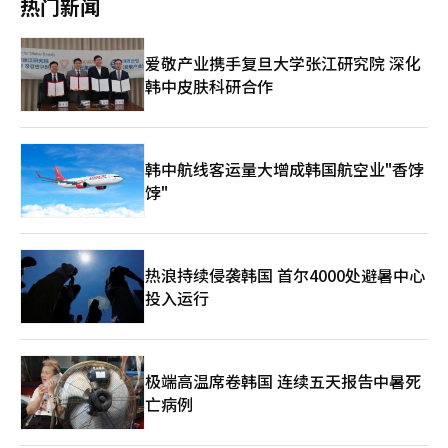
杰奎琳·肯尼迪和好莱坞著名女星奥黛丽·赫本的质疑，被批“戏
热门新闻
化便利化水平。我们应深化合作，坚持开放共赢，持续扩大中韩互
线上扬，尤其是未来经济展望和当前经济判断两项指标涨幅尤为显
精”上身。在出席东盟与韩中日（10+3）领导人会议晚宴时，与
利合作的“蛋糕”。这不仅能为两国人民带来更大福祉，也将提升
著。 央行负责人表示，政治不确定性基本消除，第二轮补充预算
美国前总统拜登的合影也引发批评，照片中金建希亲密地挽住拜登
我们共同应对国际风险的能力。 当天的论坛上，共同民主党议员
提上议程，新政府推行的一系列扩张性经济政策令消费者心理指数
手臂，被网友吐槽“作为一国总统夫人，与他国总统勾肩搭背实在
爱敬产业携手复旦大学张江研究院 深化
徐瑛教、尹厚德、黄熙、韩秉道，国民力量党议员宋锡俊到场发表
大幅改善。补充预算案在国会获得通过在即，消费心理将持续回
有失大雅，行为欠缺思考。” 就在上周，声称患有抑郁症和焦虑
韩中皮肤科研合作
贺词。韩国对外经济政策研究院贸易通商安保室长金钟德（音）、
暖，但美国的对等关税宽限期即将结束，中东局势等地缘政治风险
症的金建希在首尔峨山医院接受治疗后坐轮椅出院，尹锡悦则陪伴
共同民主党政策委员会议长陈声准等发表主题演讲。
尚存，仍需继续观望。 住房价格预期指数大幅攀升9个点，该指数
在侧并亲自推轮椅，也被网友吐槽是博同情的“作秀”。 可以说
表示预测一年后房价会上涨的消费者比例将进一步增加，创下自
在尹锡悦执政的三年时间内，“金建希风险”从尹锡悦竞选初期就
2021年10月后近4年来的新高。相反，利率展望指数下降6个点，
如影随形，与丈夫的政治命运深度绑定，护妻心切的尹锡悦始终采
跌至2020年6月以后的最低水平，反映未来一年消费者物价上涨预
韩中航线客运量大增成韩国航空业"香饽
取袒护的态度，随着尹锡悦被罢免总统一职，司法豁免特权随即失
期的通胀率也较5月回落0.2个点。
饽"
效，失去“第一夫人”免死金牌的金建希最终还是躲不过调查。
除金建希独检外，调查尹锡悦是否涉嫌内乱、军事叛乱、叛国罪
等“12·3”紧急戒严相关11项犯罪行为的《内乱独检法》，以及
查明总统办公室和国防部是否曾在海军陆战队侦查团将上等兵蔡某
防汛中身亡事件移交给警方的过程中滥权施压的《蔡上等兵独检
热浪持续侵袭韩国 首尔4000处避暑中心
法》两项独检也陆续启动。 负责调查尹锡悦所涉内乱嫌疑的独检
投入运行
助理朴志英在记者会上引用“法不阿贵”的成语，强调将依据《刑
事诉讼法》，严格进行调查。“法不阿贵”出自中国春秋战国时期
思想家韩非子的《韩非子·有度》，意为法律对一切人平等，不偏
袒权贵。 三大独检的正式启动标志着韩国政治生态进入全面修复
极端高温席卷韩国 连续五天报告中暑死
受损宪政秩序的新阶段，无论调查进展如何都将在未来几个月深刻
影响韩国的政治版图与公众信任度，等待尹锡悦和金建希的将是法
亡病例
律的审判与历史的评判。