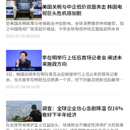
舞台问候等多样形式展开。展映作品共计10部，包括《共同警备
下，或许我们需要更多这样烟火气十足的政治“作秀”，要让民众
就业增长率（0.4%）得出，并在此基础上，再叠加2022至2024年
区》《爱的蹦极》《甜蜜人生》《那年夏天》《看见恶魔》《光
美国关税与中企低价双面夹击 韩国电
相信经济会好转，日子会好起来，首先得让他们看见权力的味蕾依
累计消费者物价涨幅与最低时薪涨幅差额（1.9%），最终得出上
海，成为王的男人》《局内人》《南汉山城》《南山的部长们》和
视巨头危机感加剧
然与市井同频共振。
限涨幅4.1%。 相反，劳动界立即表示强烈反对。韩国劳动组合总
《混凝土乌托邦》，涵盖爱情、惊悚、政治、灾难等多种题材，不
联盟与全国民主劳动组合总联盟于9日发表联合声明，表示：“过
仅展现李炳宪多样化的角色诠释，也折射韩国电影三十年来的发展
受美国关税政策与地缘政治冲突影响，全球消费需求持续疲软，加
去三年物价飞涨导致实际工资大幅缩水，即便以4.1%作为下限也
轨迹。 作为韩国电影界公认的“演技派”代表，李炳宪不仅在本
之中国电视厂商发起价格战，今年全球电视市场正面临前所未有的
远远不足，公益委员提出的最低时薪区间严重侵害劳动者实际工资
土影视作品中积累了丰富的表演经验，也活跃于国际影坛。他通过
复杂局势。 市场研究机构奥姆迪亚（Omdia）研究报告显示，今
2025-07-05 00:03:55
水平。” 据国税厅数据显示，去年申报停业的个体工商户达100.8
《特种部队》《终结者：创世纪》和《豪勇七蛟龙》等好莱坞大片
年全球电视出货量已达2.87亿台，预计同比减少0.1%。该机构起
万余人，较前年增加2.1万余人，自1995年相关统计以来首次突破
展现卓越实力，近期更凭借《鱿鱼游戏》系列掀起全球热潮，展现
初预测今年全球电视出货量呈增长态势，但在销售前景持续恶化、
百万人以上的停业，停业率连续两年上涨，今年达到9.04%。 公益
跨越国界的广泛影响力。 7月4日，李炳宪与BIFAN执行委员长申
不确定性上升的背景下，研究机构最终下调预测值。报告还显示，
委员提出的最低时薪协商区间在充分审议的基础上已进入决策阶
哲共同出席记者见面会，围绕特别展的意义展开交流。李炳宪坦
部分电视生产企业因销售不及预期陷入亏损，以此要求面板供应商
李在明举行上任后首场记者会 阐述未
段。但由于劳资分歧依然悬殊，会议很可能先尝试在区间内促成最
言：“过去观看其他演员的特别展时，也曾想过‘我也能有这样的
降低价格来缓解压力。 受此影响，自上月起，电视液晶显示器
来施政方向
终协商，若会议上无法在协商区间内达成共识，极有可能由公益委
机会吗？’如今这一刻终于到来，作为演员我感到无比自豪且意义
（LCD）面板价格开始环比下跌。奥姆迪亚研究报告显示，尽管下
员提出最终调解方案表决。劳资双方通过协商确定最低时薪还要追
非凡。”他笑言，希望30年后能再度以特别展的形式回到BIFAN，
半年传统销售旺季将至，但多数显示器厂商仍维持低开工率，对扩
3日，韩国总统李在明在青瓦台迎宾馆举行上任以来的首场记者
溯到17年前的2008年。政治层面上，此次最低时薪决策是李在明
与观众相聚。 谈及亲自参与挑选的10部代表作，李炳宪表示，选
大产能持谨慎态度。 这种保守策略源于多重压力，中国电商平
会，当天是李在明就任总统满一个月，创下历届总统就任后最快举
政府上任后的首次劳动政策考验，具有政治象征性。
择时没有固定标准，主要根据个人喜好和作品在其演艺生涯中的重
台“6·18”大促产生需求前置效应，下半年电视市场或将面临需
行记者会的纪录。 记者会主题为“总统的30天：由媒体提问向国
2025-07-04 00:10:55
要意义，力求展现角色与题材的多样性。 对于当前电影产业所面
求疲软的挑战。此外，北美市场预判美国将再次上调关税，提前大
民作答”，记者会围绕三大核心概念进行筹备。首先是“降低权
临的挑战，他指出：“虽然影院正经历危机，但流媒体等新兴渠道
量囤积了主要电视品牌的库存。 一旦美国总统特朗普于本月终止
威、拉近距离”，为缩短总统与媒体记者间的距离，取消传统的演
不断涌现。只要作品足够优秀，无论诞生于世界何处，都有机会被
关税豁免，关税成本势必转嫁至产品价格上，消费者购买意愿或将
讲台将距离缩短至1.5米。记者会方式也采用“市政厅会
全球观众关注。我觉得当前是电影产业的过渡期，甚至可以说是一
进一步下滑。同时，三星电子与LG电子正遭遇中国品牌的强势追
议”（Town Hall Meeting）形式，与会者围坐自然进行对话， 其
调查：全球企业信心急剧降温 仅16%
场变革的开始。” 被问及如何理解“演技”时，李炳宪分享
击，TCL、海信、小米等中国三大电视品牌凭借政府补贴与大规模
次是创新的提问方式，未与媒体进行事前协调，记者进入会场时提
看好下半年经济
道：“成年后开始演戏，时间已超过了我人生的一半。角色与我相
促销策略，正持续扩大其在全球的市场份额。 奥姆迪亚分析指
交名片，由记者团干事随机抽取提问者。记者与总统的问答环节涵
互影响，有时甚至让我怀疑自己真正的性格是什么。”他认为，演
出，今年下半年电视市场走势将受到美国关税政策变动、各品牌促
盖民生经济、政治外交、社会文化等领域，部分由总统直接点名举
在全球贸易保护主义日益抬头、地缘政治不确定性持续扩大的背景
技的核心在于“共鸣”和“观察”。通过观察他人并揣摩其情绪与
销战略，以及电视制造商与显示器厂商之间的价格协商等多重变量
手的记者进行回答。 第三点是扩大提问范围，除总统室跑口记者