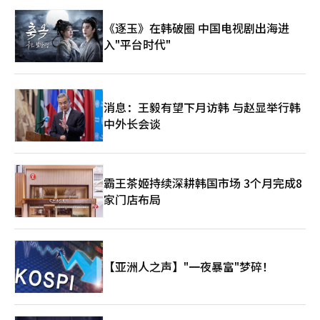
《逐玉》在韩破圈 中国电视剧出海进
入"平台时代"
消息：王毅有望下月访韩 与赵显举行韩
中外长会谈
霸王茶姬持续深耕韩国市场 3个月完成8
家门店布局
【亚洲人之声】"一夜暴富"梦碎！