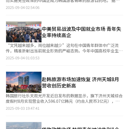
而实施免签政策的中国正成为韩国游客青睐的旅游目的地。 据好
果”，持消极看法。对于韩美首脑会谈，58%的受访者给予积极评
加，环比激增127.8%。 截至今年6月底，60家证券公司的总资产
订网（Hotels.com）近日数据，中秋假期住宿搜索量自今年5月起
2025-09-04 02:54:06
价，35%持否定态度。 对于国会近期通过的旨在加强对中小股东
规模达851.7万亿韩元，较3月底增长6.7%。期货公司方面，3家期
持续攀升，较4月激增145%。其中，上海搜索量同比暴涨240%，
权益保护的《商法》修订案，51%的受访者表示积极评价，31%
货公司整体净利润为225.3亿韩元，环比增长9.7%，但同比下降
增幅位居各城市之首。 中国临时免签政策推动赴华需求迅猛增
则持否定态度。而在针对强化工会权益的“黄信封法”方面，49%
0.4%。 金融监督院指出：“在股市交易高度活跃的背景下，大型
长。韩国国土交通部数据显示，今年7月中韩两国之间的客流量
的受访者给予积极评价，42%持否定意见。 从政治立场来看，不
券商和中小券商均实现业绩改善，主要得益于手续费收入增长。其
（含中国台湾、中国香港）达198万人次，同比增长50%。与新冠
中美贸易战波及中国就业市场 青年失
同群体之间意见分化显著。进步派受访者中，积极评价占77%；而
中，大型券商主要受益于IB业务改善，中小券商则主要得益于自营
疫情爆发前的2019年7月相比，高出25%。 此外，中国台湾台
业率持续高企
保守派则有75%持否定态度，呈明显的两极对立。中间派意见则相
交易业务表现回升。” 金融监督院还强调：“受美国关税政策、
北、意大利罗马、日本札幌、西班牙巴塞罗那和葡萄牙里斯本等地
对分裂，其中49%持积极态度，43%持否定看法。
韩国建筑业景气低迷以及全球经济放缓担忧等因素影响，金融市场
成为中秋期间备受瞩目的旅游胜地。日本名古屋、捷克布拉格、澳
“文凭越来越多，岗位越来越少”这句在中国青年群体中广泛流
不确定性加剧。对此，我们将持续监测金融机构稳健性，并指导相
大利亚悉尼和夏威夷火奴鲁鲁等热门航线也备受关注。 好订网分
传，精准折射出当前就业形势的严峻态势。今年中国高校毕业生规
关机构提前处置不良资产。”
析指出，今年中秋假期呈现三大旅游趋势，包括提前预订、长途旅
模创历史新高，突破1200万人。然而，在中美贸易摩擦持续、内
2025-09-04 01:03:53
行需求增加，以及对高品质家庭住宿的偏好。数据显示，海外住宿
需增长乏力与经济结构转型等多重压力之下，市场吸纳青年就业的
中酒店搜索量占比最高，达64%，其后依次为日式旅馆
能力持续减弱，就业信心亦呈下滑趋势。 据中国国家统计局发布
（15%）、公寓式酒店（14%）和度假村（10%）。值得注意的
的数据，2025年6月，全国16至24岁（不含在校学生）城镇青年失
是，五星级酒店搜索量占比高达77%，凸显出游客对高端住宿的明
业率为14.5%，创近12个月最低水平，显著高于同期全国城镇平均
赴韩旅游市场加速恢复 济州天城8月
显偏好。同时，以“适合家庭住宿”为筛选条件的搜索量也达到
失业率5.2%，显示出青年就业问题依然是中国劳动力市场面临的
营收创历史新高
83%。 好订网相关负责人表示：“由于今年中秋假期比往年更
核心挑战。 随着毕业季来临，超过1222万名应届毕业生集中涌入
长，游客可选择的旅游目的地更加丰富多样。与巴黎、伦敦等传统
就业市场，进一步加剧了岗位竞争压力。面对严峻的就业环境，越
韩国旅行社乐天观光开发近日发布的数据显示，旗下济州天城综合
热门城市相比，布拉格、罗马等地的五星级酒店和家庭住宿在性价
来越多青年选择以“缓就业”方式暂避压力，包括报考公务员、攻
度假村8月实现营业收入596.07亿韩元（约合人民币3亿元），同
比方面更具优势，因此受到韩国游客的青睐。”
读博士学位、申请出国留学，甚至主动延迟毕业。社交媒体上，诸
比增长18.1%，再度刷新单月销售纪录。 从各业务板块来看，8月
2025-09-03 19:47:41
如“毕业典礼与外卖员身份转场”类的内容一度成热梗，突出青年
酒店部门营收达166.19亿韩元，较去年同期增加11亿韩元。客房
群体在就业困境中的自嘲与无奈。 曾经被视为“铁饭碗”的国
入住率自4月的85.9%开始持续攀升，5月达87.6%，6月升至
企，也在今年明显缩减招聘规模。以中国农业银行为例，今年计划
89.3%，7月进一步提升至91.1%，8月更是达到91.5%。赌场部门
招聘人数仅为4530人，同比大幅减少近69%；中国工商银行和建
同样表现强劲。8月赌桌投注总额达2515亿韩元，入场客流量突破