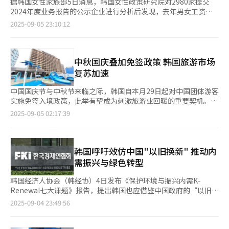
据韩国女性家族部5日消息，韩国女性政策研究院对2980家提交
2024年度业务报告的公示企业进行分析后发现，去年男女工资差
距较前一年进一步扩大。其中，男性平均年薪为9780万韩元（约
2025-09-05 23:10:12
合人民币50万元），女性为6773万韩元，男女之间平均工资差距
为30.7%，较前一年的26.3%增加4.4个百分点。男女平均工资均
较前一年有所下降，但女性降幅（-6.7%）大于男性（-0.8%），
导致差距扩大。 从行业来看，制造业、信息通信业、金融保险业
中秋国庆叠加免签政策 韩国旅游市场
等雇员较多的行业中，性别工资差距较前一年进一步扩大，拉大整
复苏加速
体差距。制造业的差距从2023年的20%上升至去年的29.1%，增
加9.1个百分点；信息通信业从30.3%升至34.6%，增加4.3个百分
中国国庆节与中秋节来临之际，韩国自本月29日起对中国团体游客
点；金融保险业则从30.2%升至31.2%，增加1个百分点。 去年性
实施免签入境政策，此举有望成为刺激旅游业回暖的重要契机。在
别工资差距最大的行业依次为批发零售业（44.1%）、建筑业
此背景下，新冠疫情后持续复苏的酒店股与赌场股今年上半年业绩
2025-09-05 02:17:39
（41.6%）、信息通信业（34.6%）。差距较小的行业包括艺术体
表现良好，有望重现往日辉煌。 据韩国交易所的最新数据，上月1
育及休闲相关服务业（15.8%）、餐饮住宿业（17.7%）、电力·
日至本月3日百乐达斯股价从1.772万韩元（约合人民币90.8元）涨
燃气·蒸汽及空气调节供应业（22.5%）。此外，公示企业的平均
至2.11万韩元，涨幅达19.1%。同期GKL和新罗酒店分别上涨9.1%
在职年限为男性11.8年，女性9.4年，性别间的在职年限差距为
和0.21%，乐天观光开发股价则下跌7.9%。尽管酒店股与赌场股
韩国呼吁效仿中国"以旧换新" 推动内
20.9%，较前一年的23%缩小2.1个百分点。 与此同时，对344家
表现分化，但市场普遍预期随着本月底实施的免签政策，相关股价
需振兴与绿色转型
公共机构的性别工资数据分析显示，男性平均工资为7267万韩
将迎来实质性上涨。 国务总理金民锡于上月6日主持召开“旅游振
元，女性为5816万韩元，性别工资差距为20%，较前一年的
兴迷你政策TF”会议，决定自本月29日至明年6月30日，对中国团
韩国经济人协会（韩经协）4日发布《保护环境与振兴内需K-
22.7%缩小2.7个百分点。公共机构的平均在职年限为男性10.5
体游客实行免签入境政策。这是在赴韩旅游市场快速恢复的背景
Renewal七大课题》报告，提出韩国也应借鉴中国政府的“以旧换
年、女性8.4年，性别差距为19.9%，较前一年的29%缩小9.1个百
下，通过团体游客免签政策刺激更多赴韩需求，提振地区经济，达
新”消费促进政策，通过更新老旧产品和设施，在振兴内需的同时
2025-09-04 23:49:56
分点。 一般而言，在职年限差距缩小通常会带动工资差距的缩
到实质性的内需促进作用。 今年上半年访韩中国游客达252.6841
实现绿色转型。 报告认为，当前韩国政府正在实施高效能家电补
小。在去年公示企业中，在职年限差距缩小，性别工资差距反而扩
万人次，同比增长13.9%。该数据已达到新冠疫情前2019年上半
贴、电动汽车补贴、碳中和设备支持等措施，但预算规模有限并且
大。女性家族部分析称，出现这一现象的原因在于工资不仅受到在
年（280.2486万人次）的90%水平。业界普遍预期，鉴于免签政