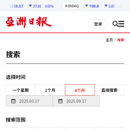
코
인
6258.57
37.81
-0.6%
798.8
2.87
-0.36%
KOSDAQ
정
보
all
登录
搜
men
索
主页
搜索
搜索
选择时间
一个星期
1个月
直接搜索
6个月
搜索范围