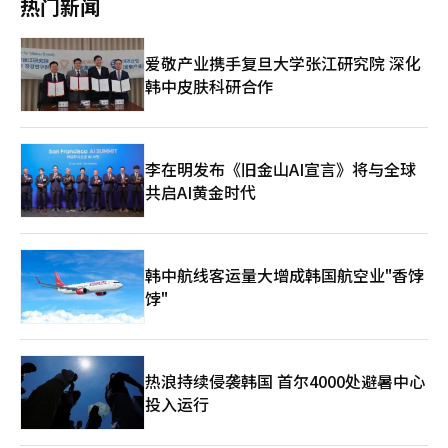
税，而是将制裁范围扩展至新能源、电动汽车、AI芯片、绿色技术
热门新闻
观点认为，此次贷款管制对资金实力不足、高度依赖贷款支付全租
近，礼品需求也随之增加。上月位居首位的政府支援增加
等代表未来产业竞争核心的领域，这使中国重点推进的“新质生产
保证金的群体影响最为显著。NH农协银行房地产专家尹秀敏
（22.6%）在本月则降至第三位。 具体来看，制造业（25.3p）、
力”发展承受外部压力，原本吸引大量青年人才的新兴行业也逐失
（音）表示：“小户型公寓的全租需求群体普遍资金储备有限，对
科技服务业（22.3p）、个人服务业（16.7p）和零售业（12.6p）
去增长动力。一位毕业于北京理工大学自动化专业的应届生在社交
爱敬产业携手复旦大学张江研究院 深化
贷款依赖度较高，因此直接受新规冲击。从年龄结构看，青年群体
等行业均环比有所上升。分地区来看，大田（17.1p）、世宗
媒体上表示：“曾以为进入AI和新能源赛道就是踏上快车道，可如
韩中皮肤科研合作
所受影响尤为突出。尤其在贷款审查趋严的态势下，越来越多租客
（16.7p）、全北（16p）和忠南（14.3p）环比有所改善。分部门
今外资撤离、项目缩减，连面试机会也减少。” 此外，青年群体
正转向月租模式。”
来看，客户数量（13.2p）、销售业绩（13p）和资金状况
中的“低质量就业”现象正持续蔓延。在难以获得专业匹配岗位的
（10.7p）环比上升，但成本状况（-2.6p）则环比下降。 传统市
背景下，越来越多毕业生转向外卖配送、直播助理、微商等灵活就
场同样认为景气展望改善主要受季节性旺季（55.1%）和销售额增
业形态。这类岗位普遍存在收入不稳定、社会保障缺失、职业发展
长（44.1%）影响较大。政府支持力度增加（29.7%）同样位列第
李在明发布《旧金山AI宣言》将与全球
路径模糊等问题。据国家统计局数据，2024年末中国灵活就业人
三。 分行业来看，传统市场以加工食品（28.1p）、水产品
共启AI黄金时代
员规模达2亿人，其中16至30岁青年占比超过30%。有分析认为，
（18.4p）、餐饮业（14.4p）均环比上升。分地区来看，大田
这种“被动灵活”的就业状态不仅掩盖了真实失业水平，也更加深
（24.3p）、世宗（19.2p）和京畿道（19.2p）环比有所改善，而
了青年群体的职业焦虑与社会流动困境。 当前中国就业市场中，
全北（-3.3p）则环比下降。 业内人士预测，在中秋消费旺季的带
每一个百分点的失业率波动，都牵动着一位青年的前途与一个家庭
动下，景气回暖趋势有望延续至10月。鉴于本月政府即将启动第二
的生计。在结构性矛盾凸显、外部环境冲击持续以及政策边际效应
韩中航线客运量大增成韩国航空业"香饽
轮“民生恢复消费券”政策，因此市场普遍预期季节性需求与政策
递减的多重压力之下，如何切实筑牢“就业底线”，已成为中国政
饽"
支持叠加能有效提振景气。第二轮“民生恢复消费券”申请将于本
府必须直面并破解的重大命题。
月22日至10月31日进行，除收入前10%人群外，每位韩国国民都
可获得10万韩元（约合人民币513元）补贴。
热浪持续侵袭韩国 首尔4000处避暑中心
投入运行