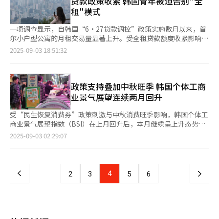
贷款政策收紧 韩国青年被迫告别"全
设银行的招聘规模也分别同比下降47%和34.8%。有分析认为，当
5.7万人次，双双超越7月创下的历史纪录（投注额2406亿韩元、
租"模式
前就业环境趋紧，根本原因在于中美贸易摩擦的持续影响。尽管双
入场5.67万人次）。 乐天观光开发相关负责人表示，继7月后8月
方此前通过多次对话在一定程度上缓和了经贸关系，但平均仍维持
再创历史新高，预计第三季度盈利水平将显著超越上一季度。本月
一项调查显示，自韩国“6·27贷款调控”政策实施数月以来，首
在30%左右的高关税，持续对中国出口制造业造成严重冲击。 据
29日起，韩国政府对中国团队游客实施免签政策，有望为公司带来
尔小户型公寓的月租交易量显著上升。受全租贷款额度收紧影响，
统计，美国曾对中国商品加征高达145%的关税，导致近900万个
新的增长契机。 在此利好背景下，证券业界普遍预测乐天观光开
租客可选择范围收窄，市场供应房源明显减少。行业分析指出，该
2025-09-03 18:51:32
就业岗位面临流失风险。虽然后续关税水平有所回调，但仍预计有
发最快有望于10月刷新业绩新高，并将其推荐为旅游板块的首选
贷款调控政策加剧了普通民众在居住方面的经济负担。 据韩国国
400万至600万个岗位受到实质性影响。高盛集团警告称，若贸易
股。韩华投资证券给予该股“买入”评级，认为随着中国国庆黄金
土交通部于3日公布的实价交易系统数据，今年7月，首尔60平方
摩擦持续升级，1600万个出口相关就业岗位或将面临潜在威胁。
周临近，赴韩中国游客数量有望大幅增加。 韩华投资证券分析师
米以下小户型公寓的租赁交易中，月租占比达54.5%，环比
即便关税出现下调，制造业就业稳定性亦难以迅速恢复。 在宏观
朴秀英（音）指出，乐天观光开发8月赌桌投注额和客流量均创历
（51.8%）上升2.7个百分点。小户型公寓的月租比例自6月起已超
政策支持叠加中秋旺季 韩国个体工商
政策层面，中国政府正通过扩大财政支出以稳定就业市场。中国人
史新高。9月新增赌桌投入使用后，预计10月国庆假期将带来显著
过五成。考虑到目前数据统计尚未完全结束，该数值有可能进一步
业景气展望连续两月回升
民银行近期推出新型货币政策，为养老、护理及其他劳动密集型服
的业绩增长。朴秀英进一步分析，公司已将单桌最高投注限额提升
上升。 业内分析认为，受贷款限制政策影响，首都圈全租贷款额
务业提供低成本融资支持；同时，加大公共基础设施投资，扩大对
至1亿韩元，并推出多元化投注产品。同时，赌场桌位数量从第二
度缩减，是推动月租比例上升的主要原因。在全租价格并未出现下
受“民生恢复消费券”政策刺激与中秋消费旺季影响，韩国个体工
就业吸纳能力较强行业的资金注入。 然而，专家普遍认为，在民
季度的159张增加至目前的166张，预计将在国庆期间吸引更多中
降的背景下，租客实际可支配资金减少，促使更多人转向月租模
商业景气展望指数（BSI）在上月回升后，本月继续呈上升态势。
间投资动力不足、企业招聘需求持续走低的背景下，政策刺激的边
国游客。 济州天城赌场自2021年开业以来，曾受疫情冲击经历两
式。根据“6·27贷款调控”政策，青年群体的全租贷款上限从2
传统市场因“产地直销特需”与礼品需求增多，本月景气展望较上
页
2025-09-03 02:29:07
际效应正逐渐减弱。公共政策咨询机构安邦分析师陈力指出：“高
年低迷期，月均营收仅在30至40亿韩元区间徘徊。随着全球疫情
亿韩元（约合人民币102.2万元）降至1.5亿韩元，新婚夫妇的贷款
月有所改善。 韩国小工商业者市场振兴公团于近日发布的《2025
校毕业生仍大量聚集于易被人工智能（AI）替代的传统行业，结构
缓解和国际航班逐步恢复，该项目业绩实现快速反弹：2023年5月
额度也从3亿韩元下调至2.5亿韩元。此外，韩国住宅城市保障公社
年8月小工商业者市场景气动向调查》显示，本月小工商业者BSI预
一
性错配问题不断加剧。若青年就业问题无法得到有效缓解，可能引
首次突破100亿韩元，去年8月攀升至300亿韩元，今年5月更是跨
（HUG）的首都圈全租贷款担保比例也从90%降至80%。同时，
测值为88.3，环比上升11.6个百分点，传统市场BSI预测值为
发生活质量下降、心理健康问题加剧、家庭矛盾激化，甚至社会不
越400亿韩元大关，展现出强劲的增长势头。
新规要求购房者在办理住房抵押贷款后六个月内必须完成迁入申
85.5，环比上升12.5个百分点。BSI用于衡量企业对下月经济形势
稳定等连锁反应。” 今年中美贸易摩擦出现第二轮升温趋势，为
上
4
下
2
3
5
6
报，这也进一步抑制了全租市场的供应，推动月租需求上升。 小
的预期，若高于基准值100，表明企业对经济前景趋于乐观，低于
市场前景再添不确定性。随着美国贸易保护主义政策再度抬头，美
户型公寓的月租比例涨幅显著高于其他面积。数据显示，首尔整体
100则相反。尽管景气指数仍低于基准值，但继上月时隔三个月实
国政府考虑对中国电动汽车、半导体等关键行业加征新一轮关税。
一
公寓租赁交易中月租占比在6月为42.3%，7月升至43.9%，政策实
现回升后，本月持续呈增长态势。 小工商业者将景气展望得以改
届时，可能引发出口行业新一轮裁员潮。 同时，中美贸易博弈呈
施前后一个月内增长1.6个百分点。相比之下，大户型公寓（专有
善归因于季节性旺季（75.5%）和销售额增长（43.4%）。据悉，
与以往不同的“质变”。美方不再局限于对传统制造业产品加征关
页
面积135平方米以上）的月租比例仅从37.2%小幅升至38.3%。 有
九月作为收获季节，农产品等零售业销售额增长，加之中秋节临