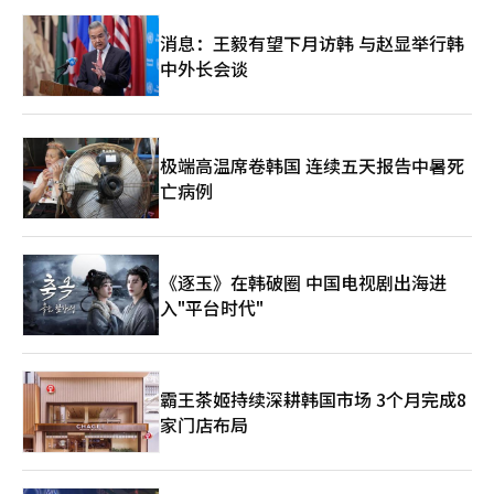
消息：王毅有望下月访韩 与赵显举行韩
中外长会谈
极端高温席卷韩国 连续五天报告中暑死
亡病例
《逐玉》在韩破圈 中国电视剧出海进
入"平台时代"
霸王茶姬持续深耕韩国市场 3个月完成8
家门店布局