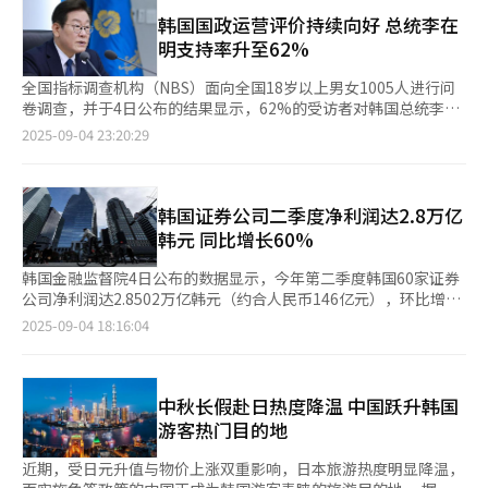
分散在不同部门实施，导致整体效果不甚理想。 韩经协强调，仅
职年限影响，还与职位、雇佣形式等多种因素相关。 女性家族部
策启动时期恰逢国庆节与中秋节连休8日，今年秋季旅游业或将迎
依靠现行政策难以推动内需复苏，韩国需要通过大规模消费品更换
韩国国政运营评价持续向好 总统李在
表示，未来在进行性别工资差距分析时，计划纳入年龄、职位、雇
来旺季。 此外，多家券商近期上调了酒店和赌场的目标股价。新
和产业基础设施投资，在刺激消费的同时提高生产，以此实现经济
明支持率升至62%
佣形式、职业中断与否、职务特性等多重变量，更加精准查明差距
韩投资研究员池仁海（音）于上月14日将百乐达斯的目标股价上调
体质改善。协会指出，中国的“以旧换新”政策值得韩国借鉴，此
原因。同时，女性家族部还计划通过引入“就业平等薪酬公示制
至2.6万韩元，并分析称：“该股是赴韩旅游及澳门赌场复苏周期
类政策不仅能够促进消费和投资，还能推动产业升级与绿色转型，
全国指标调查机构（NBS）面向全国18岁以上男女1005人进行问
度”，推动企业公开薪酬信息，努力缩小性别工资差距。
中不可错过的代表性受益股，直至年底买入并持有该股仍为有效策
如果结合韩国实际情况加以实施，有助于形成新的增长动力。 韩
卷调查，并于4日公布的结果显示，62%的受访者对韩国总统李在
略。”GKL运营的两家外国人专用七乐赌场（Seven Luck），分
经协建议，韩国的家电领域政策应当延长“高效能家电补贴”的实
明的国政运营给予积极评价，较两周前（8月18日至20日）进行的
2025-09-04 23:20:29
别位于首尔江南COEX和龙山龙城酒店。GKL方面表示：“因地理
施期限并扩大适用范围，同时在回收旧家电时提供更多激励措施；
调查结果上升5个百分点。负面评价占28%，较上次下降5个百分
优势，只需稍加改善就能获得市场热烈反响。”新韩投资也将GKL
在汽车领域，对老旧内燃机车报废提供补贴，扩大电动汽车和氢燃
点。 关于李在明政府的施政方向，62%的受访者认为政府“正朝
目标股价上调至2万韩元。 现代汽车证券也将百乐达斯股票投资评
料车的补贴与税收优惠，并加快物流枢纽和公共设施的高速充电网
着正确方向前进”，另有31%的受访者认为“走在错误方向上”。
级上调至“买入”，目标股价调整为2.4万韩元。韩华投资证券将
络建设；产业和生活基础设施方面，则需要扩大“智慧绿色产业
从意识形态分布来看，进步派和中立派中选择“正确方向”的比例
韩国证券公司二季度净利润达2.8万亿
乐天旅游开发列为行业首选股，并预测新罗酒店有望凭借免税业务
园”等项目，建立与碳减排实绩挂钩的奖励机制，整合资金、税收
分别达91%和65%；而保守派选择“错误方向”的比例达69%。
韩元 同比增长60%
扭转第二季度的低迷业绩。 三星证券研究员全钟圭（音）预
和咨询服务以支持环保设备引进，并提高产业危机地区企业设备投
在政党支持率方面，共同民主党的支持率为43%，较上次调查上升
测：“中国游客赴韩经济效益取决于人均消费额与游客数量，预计
资的税额抵免比例。 同时，韩经协呼吁通过放宽重建管制和在绿
3个百分点。国民力量党支持率回升至20%，较上次上升1个百分
韩国金融监督院4日公布的数据显示，今年第二季度韩国60家证券
明年上半年游客数量将超越疫情前水平，但人均消费金额的全面恢
色改造中给予容积率优惠来改善老旧住宅的能源性能与居住品质，
点，这也是自6月第四周以来该党支持率首次重回20%以上区间。
公司净利润达2.8502万亿韩元（约合人民币146亿元），环比增长
复仍需更多时间。”
并主张扩大社会基础设施预算，加强三十年以上老旧公共设施的安
此前，国民力量党在7月第二周的调查中支持率曾跌至19%，创自
16.7%，同比大幅增长60%。 金融监督院分析认为，在股市环境
2025-09-04 18:16:04
全与现代化改造，建立智慧维护体系，以提升国民的安全感并带动
2020年9月以来首次跌破20%的纪录。祖国革新党支持率为5%，
向好的推动下，手续费收入、外汇收益和贷款收益均实现增长，带
建筑业发展。协会还指出，为顺应人工智能时代的到来，应当推动
改革新党和进步党则分别为4%和1%。 在主要政策领域的评价
动整体业绩显著改善。 具体来看，证券公司手续费收入为3.8507
数据中心节能改造和通信网络升级，并通过旅游与文化设施的更
中，李在明政府获得积极评价较高的领域依次为福利政策
万亿韩元，环比增长14.4%。其中，受托手续费收入为1.9037万亿
新，打造韩流文化扩散基地。 韩经协经济产业本部长李相浩表
（66%）、外交（62%）、经济（53%）、对朝政策（52%）及
韩元，环比增长17.6%；投资银行（IB）业务手续费收入为1.0809
中秋长假赴日热度降温 中国跃升韩国
示，这七大课题能为低迷的经济注入活力，并为未来的增长动力提
房地产政策（50%）。NBS指出，在福利和外交领域，各年龄层的
万亿韩元，环比增长14.5%；自营交易业务收入3.2444万亿韩元，
游客热门目的地
供方向。他同时强调，政府应视其为提升整体生产能力和推动经济
正面评价普遍较高；而在经济、对朝政策及房地产领域，不同年龄
环比增长3.4%；其他资产业务收入为1.7783万亿韩元，环比大幅
结构改善的重要手段，予以积极考虑。
层之间的评价差异较为明显。 在外交方面，关于韩日首脑会谈，
增长44.2%。 此外，受贷款债权处置及评估收益增加推动，贷款收
近期，受日元升值与物价上涨双重影响，日本旅游热度明显降温，
54%的受访者认为“有成果”，持积极态度；32%则认为“无成
益环比增长16%；外汇相关收益因外币汇率下降带来的评估损益增