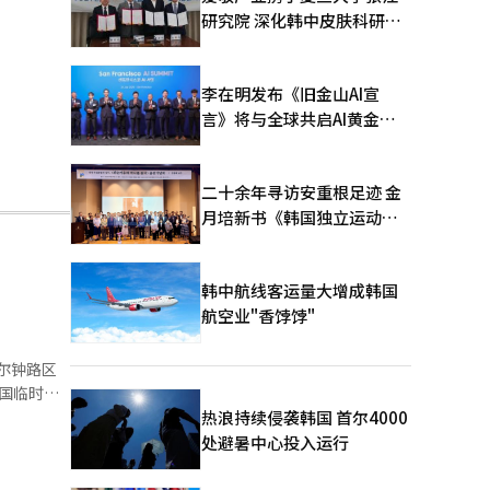
研究院 深化韩中皮肤科研合
作
李在明发布《旧金山AI宣
言》将与全球共启AI黄金时
代
二十余年寻访安重根足迹 金
月培新书《韩国独立运动圣
地：向旅顺口追问历史》出
版
韩中航线客运量大增成韩国
航空业"香饽饽"
尔钟路区
民国临时政
热浪持续侵袭韩国 首尔4000
轻一代树立
处避暑中心投入运行
胜利及大韩