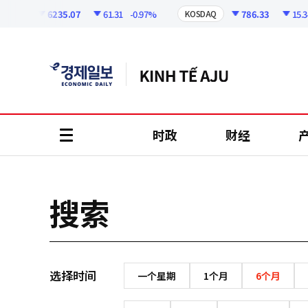
코
인
6235.07
61.31
-0.97%
786.33
15.34
SPI
KOSDAQ
정
보
时政
财经
all
menu
搜索
选择时间
一个星期
1个月
6个月