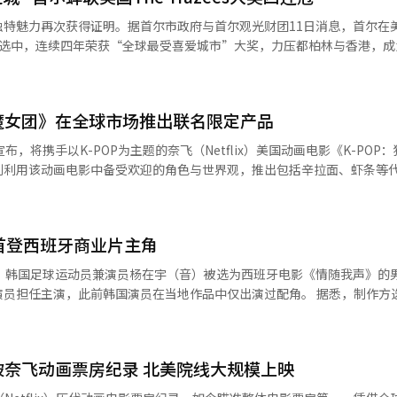
是一面镜子，警示人们珍爱和平、以史为鉴。他指出，当前国际局势复杂
独特魅力再次获得证明。据首尔市政府与首尔观光财团11日消息，首尔在
和平的国家必须共同维护历史真相与国际公平正义。 韩国前国家报勋处处
l》读者票选中，连续四年荣获“全球最受喜爱城市”大奖，力压都柏林与香港，成
强调：“忘记历史的民族没有未来。”他呼吁通过史料和亲历者的记忆铭
出，中韩两国在艰难岁月中并肩抗争，1945年的光复与胜利凝聚了无数
ons公司主办，评选结果通过《Trazee Travel》读者线上投票产生，涵盖旅游景
Travel》的主要读者为25至40岁的MZ世代，他们不仅具备高购买力，年均
别发表致辞，对电影节的举办表示祝贺，并呼吁两国进一步加强文化交流、
猎魔女团》在全球市场推出联名限定产品
次投票自2024年12月至2025年3月进行。 首尔自2022年起连续四年
年轻游客心中的领先地位。分析指出，韩流文化的全球热潮、首尔独特的
，将携手以K-POP为主题的奈飞（Netflix）美国动画电影《K-POP
，并强调中韩两国抗战历史的紧密联系。现场还上演了韩国原创音乐剧《阿
E城市不断提升的形象，是首尔长期受到青睐的关键因素。 近期，以首尔为背
划利用该动画电影中备受欢迎的角色与世界观，推出包括辛拉面、虾条等
的开幕活动结束后，当天下午将陆续放映
女团》在全球范围内人气爆发。影片结合K-POP、时尚与美妆元素，进一步
推出印有主要角色鲁米、米拉、佐依
抗战题材影片，带领观众更深入回顾那段历史与英雄事迹。
盖辛拉面、虾条、辛拉面拓霸万能酱汁等系列产品，并在韩国、北美、欧
美千禧一代与Z世代的关注与喜爱。本次获奖成为推动首尔迈向全球旅游、
农心还计划推出动画电影中角色实际食用过的杯面设计产品。 《K-POP：猎魔
首登西班牙商业片主角
、凭借真实感与话题性走红全球的动画作品。作品中出现与辛拉面类似的
。市政府正在积极把握这一趋势，推动首尔发展成为全球旅游中心，同时
”，以及与虾条相似的零食等元素，这些由韩国粉丝发现的与农心品牌的
息，韩国足球运动员兼演员杨在宇（音）被选为西班牙电影《情随我声》的
通过强化政策支持，进一步提升首尔的全球竞争优势。”
主演，此前韩国演员在当地作品中仅出演过配角。 据悉，制作方选择杨在
的男主角“姜”为韩国人。为忠实还原原作，制作团队进行了公开选角。
闭门76天、仅通过收音机与外界相连的过程中，偶然听到深夜广播主持人
说由委内瑞拉作家阿莉安娜·戈多伊（音）以西
》破奈飞动画票房纪录 北美院线大规模上映
量达3680万次。影片由Naver Webtoon关联公司Webtoon Produc
中，亚洲角色多由中国演员出演。但此次因原作