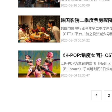
▲票房惨不忍睹 旺季频频失守 拿今年来说，本该是票房旺季的春节档，却没有一部能拿得出手的电影作品。宋慧乔
2025-08-16 00:00:00
主演的《黑修女们》，权相佑主
品的韩版《不能说的秘密》等陆续
韩国影院二季度票房骤降
次，票房160万人次的《黑修女们》勉强
《犯罪都市4》和《破墓》两部
韩国电影院行业今年第二季度再度
影仅十几部。 在新冠疫情全球大流行前，韩国以全年人均4.37次的观影频率高居全球首位，但去年这一数字跌至2.4
（OTT）平台，加之投资减少导致电影制
次，排名下滑至全球第8位。票房
发布的数据，2025年第二季度（4
2025-08-09 00:54:22
人担忧的是，在全球各国电影市
中，4月观影人次仅为544万，几近是去年同期（933万
的53%，相比之下，印度已恢复
2024年影院观众总量仅1.231
70%，似乎看电影已从韩国人
《K-POP:猎魔女团》O
求。2024年虽有《破墓》《犯
为黯淡。 春节黄金档过后，影帝河正宇主演的电影《破碎》仅吸引19万人次的观众，票房和口碑都未能掀起水花。
观众成为上半年最卖座影片。 影院财报同样反映行业艰难局面。MegaBox第二季度亏损85亿韩元（约合4394万元人
以K-POP为主题的奈飞（Netf
《那些年，我们一起追的女孩》票
民币），行业龙头希杰（CJ）旗
（Billboard）于当地时间
超过260万人次。3月上映的姜
业绩预计同样承压。 当前更大挑战在于缺乏有望引爆市场的现象级大片。大部分已完成但未上映的影片已被消化，短
周上升一位，刷新自身最高纪录。 该专辑自发行以来连续六周保持强劲势头，首周空降第八位，次周跃升至第三
2025-08-04 19:30:47
页
上映的商业电影仅为20多部，其
期内难以补充新内容。即便新片开拍，距上映仍需
第三周再进一步攀升至第二位，充分展现了K-P
▲内容创意枯竭 电影失去魅力 细究韩国电影市场一蹶不振的原因，首先可归咎于新冠疫情对观影者消费习惯的改
深刻变革。影院盈利能力下降导致
辑销量、流媒体播放折算销量（S
一
变，疫情期间OTT市场急速扩张
片45部，2024年降至37部，
《K-POP：猎魔女团》原声带专辑消费量达
元（约合人民币77元）虽称不
次将自2005年以来首次跌破一亿，约为疫情前三年水平的
上
2
魔女团》原声带种的歌曲《Golden》
自然更加苛刻，口碑营销也难度加大。 然而更深层次的原因是韩国电影本身失去了吸引力，即使O
僵尸女儿》上映8天吸引观众23
《江南Style》之后，时隔13年再次登上该榜单榜首。 值得一提的是，
越来越贵，但如果有真正的好作
府发放的6000韩元观影优惠券，热度或属短期刺激。 业内普遍呼吁电
《魔法满屋》的《We Don't Talk About Br
失去了创意。优兔（Youtube
容吸引力。建议改善投资环境和制