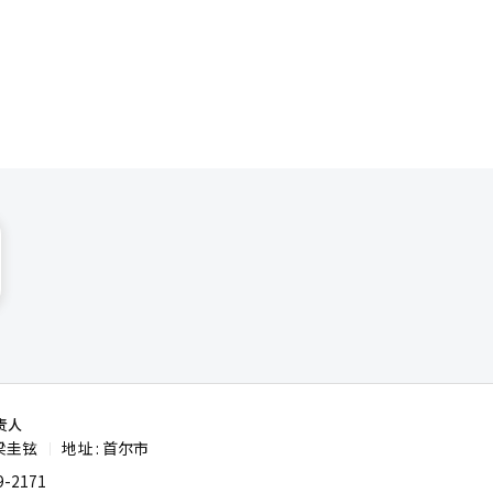
POP制作
电影院也在
是一首跨越
演唱会实
过20亿韩
驻影院，俨
作和举行电
保留的窗口
制作的新渠
情。 韩
到政府的政
契机。当电
有可能重现
责人
梁圭铉
地址 : 首尔市
|
-2171