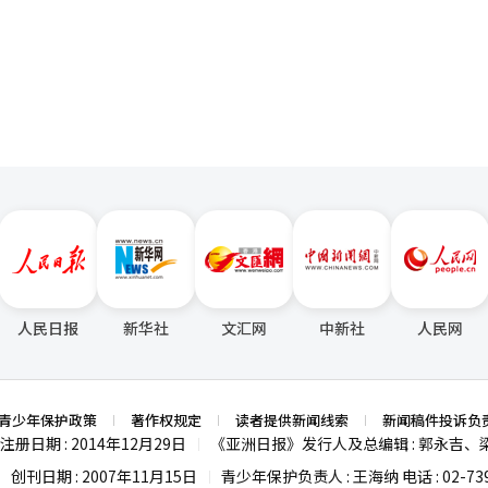
作曲家EJAE、韩裔美籍歌手Audrey Nuna与Rei Ami演唱。知名K-
浪费钱。” 最先受到冲击的自然是被逼上绝境的电影院，观
页
化战略，值得业内借鉴。
公司首席执行官马汀·塔尔博特（Martin
产品销量下降，空荡荡的放映厅也留不住广告商。面对这一惨淡的现状，
n》成功登顶英国官方单曲榜，证明了K-POP在全球范围内的广泛影响力。该曲
“只能看电影”的刻板印象。今年1月，CGV影院龙山放映人气歌手IU的
夏最具代表性的单曲之一。
 Winning》，虽然票价高达3万韩元，但仍吸引超过7万人次观影，票房收入超
B等海外体
卖点，织毛衣观影会、密室逃脱、攀岩、漫画咖啡馆、高级酒吧等相继进
成本电影，重启之前被废除的电影附加费制度，资金将用于扶持独立电影制
经验，加强OTT平台的电影投资责任。法国通过法案，将流媒体给电影院
飞三年内将营收的4%用来投资本土电影，这种模式值得借鉴。 培养创作者、开
完善。近来，众筹平台Wadiz、Tumblbug等成为普通观众参与电影
电影《我的名字》通过大众筹资成功启动拍摄，显示出观众对优质内容的热
冬，但危机中也孕育着转机。从影院的多业态转型、制片方的创新尝试，
行业正在多管齐下寻找突破口。当下困境既是挑战，更是行业转型升级的
人民日报
新华社
文汇网
中新社
人民网
生态更加健康多元，曾创造过《寄生虫》问鼎奥斯卡契机的韩国电影完全
青少年保护政策
著作权规定
读者提供新闻线索
新闻稿件投诉负
注册日期 : 2014年12月29日
《亚洲日报》发行人及总编辑 : 郭永吉、
|
创刊日期 : 2007年11月15日
青少年保护负责人 : 王海纳 电话 : 02-739
|
|