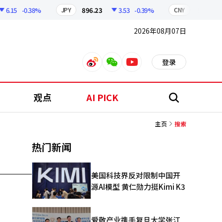
6.15
-0.38%
896.23
3.53
-0.39%
210.41
JPY
CNY
2026年08月07日
登录
weibo
weixin
youtube
观点
AI PICK
搜
索
主页
搜索
热门新闻
美国科技界反对限制中国开
源AI模型 黄仁勋力挺Kimi K3
爱敬产业携手复旦大学张江