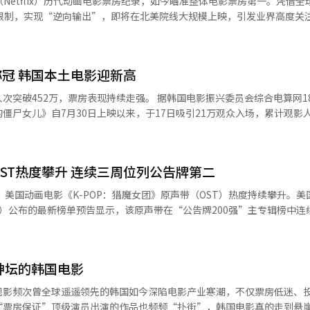
（Netflix）历代动画电影票房纪录，如今瞄准整体电影票房第一。凭借
演员不仅符合韩国人设定，还需能像当地人一样自然使用西班牙语。杨在
限制，实现“逆向输出”，即将在北美院线大规模上映，引发业界高度关注。 
比利亚雷亚尔青训队邀请，11岁移居西班牙，目前效力于莫斯托莱斯CF队。 
魔女团》将于23日、24日在美国及加拿大部分地区限时放映，采用跟唱放映
ion以海外知识产权（IP）为基础，持续开发多元化影像内容，逐渐成为业界焦点
同时登顶美国公告牌百强单曲榜（Billboard Hot 100）和英国官
视作品并通过全球流媒体平台发布，还积极推动海外原创小说、网漫的在
flix）系列剧《不良爱恋》，泰国剧《我的ID是江南美人（泰版）》以及
冠 韩国本土电影迎新高
所未有的热度。 本次放映将在洛杉矶、纽约、波士顿、芝加
等1100多家影院进行，共计约7000场次，规模同样创下纪录。开票后
表现持续走强。 据韩国电影振兴委员会综合电算网18日公布的
长上映的请求。韩国国内也出现院线放映及跟唱放映的呼声，但奈飞韩国
僵尸女儿》自7月30日上映以来，于17日吸引21万观众入场，累计观影
整体电影票房第二，也是奈飞历代电影Top10中唯一入榜的动画作品。按
以“糊涂爸爸”通过秘密训练守护女儿的设定，融合喜剧元素与温情叙事
的大片《红色通缉令》。 凭借持续热度，奈飞于本月13日设立了
交媒体（SNS）账号，正式启动特许经营战略。续集、舞台音乐剧、真人电
OST热度攀升 连续三周位列公告牌第二
00万观众的本土电影。影片上映仅用11天便突破300万观影人次，目前正加
lix）美国动画电影《K-POP：猎魔女团》原声带（OST）热度持续攀升。
了》则以26万观影人次排名第三。 票房榜方面，位居第二的是布拉
当地时间）公布的最新榜单预告显示，该原声带在“公告牌200强”主专辑榜中
》，累计观影人数达420万；第三位为林允儿、安普贤主演的《恶魔搬进
e Problem》，刷新自身最高纪录。 “公告牌200强”榜单综合实体
SEA）及数字音频下载折算销量（TEA）等数据，按照专辑消费量进行
得约10.4万张专辑消费单位，同比增长4%。 该专辑最初以第八名首次登
神坛的韩国电影
名、第5名、第3名、第2名、第2名、第2名，始终稳居前十，并累计（非
观影频次曾全球遥遥领先的韩国如今深陷电影产业寒潮，不仅票房低迷、
”
“票房保证”顶级演员出演的作品也频频“扑街”，韩国电影真的走到悬