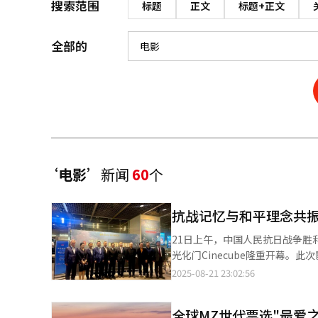
搜索范围
标题
正文
标题+正文
全部的
‘电影’
新闻
60
个
抗战记忆与和平理念共振
21日上午，中国人民抗日战争胜
光化门Cinecube隆重开幕。
府纪念馆共同主办，中国驻韩国大使馆与中国电影资料馆协办
2025-08-21 23:02:56
利”为主题，通过影像与音乐的
和平与合作的信念。 开幕式吸引了中韩两国政界、文化界及媒体代表出席，共同缅怀历史、追思先烈。仪式在庄严的
全球MZ世代票选"最爱之城
中韩两国国歌奏唱中正式拉开序幕