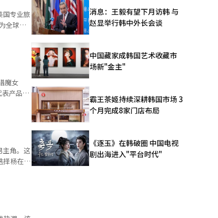
，少数势力
消息：王毅有望下月访韩 与
美国专业旅
赵显举行韩中外长会谈
为全球MZ
记历史，将
无名先烈的
点、酒店及观
中国藏家成韩国艺术收藏市
收入约21
增进民心相
场新"金主"
都市氛围、
：猎魔女
里郎——
代表产品的
霸王茶姬持续深耕韩国市场 3
凸显首尔多
个月完成8家门店布局
洲、东南亚
商务与文
的“神拉
打造兼具商
《逐玉》在韩破圈 中国电视
关联信息也
男主角。这
剧出海进入"平台时代"
《情随我
“姜”的声
tion、