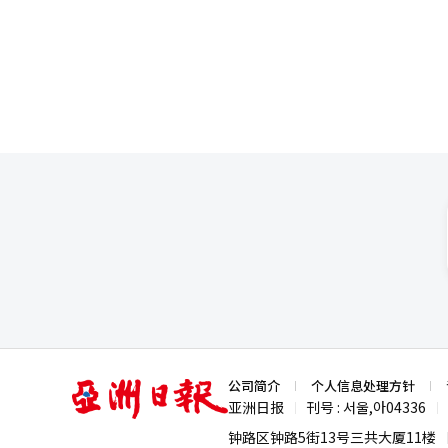
的主打歌曲，由SM娱乐前练习生出身的
片至少还能提供吐槽的乐趣，但平庸的作品只会让人觉得
国内亏损、拓展新兴市场的多元
公司THEBLACKLABEL的Teddy与24也参与作曲。 英国官方排行榜
众上座率减少连带爆米花等周边
Talbot）表示，《Golde
多管齐下积极转型，打破在电影院
年龄层的热门歌曲，有望成为今
况电影《IU Concert：The
元，相比线下演唱会收入更加可观。 体育赛事直播也成为电影院的经营新赛道，乐天影院转播NBA、ML
育赛事。沉浸式体验也成为新的
然已经成为新的生活空间。 ▲政府支援加持 行业共生破局 为摆脱眼下困境，重振韩国电影市场，文化体育观光部设
立了6000亿韩元的基金扶持低
影节。此外，业内呼吁借鉴法国
期从36个月缩短至15个月，但要求奈
发剧本、扶持独立电影等体系也亟需
道。聚焦济州岛“四·三事件”的
国电影产业正面临前所未有的寒
策扶持和观众的积极参与，整个
影人重新回归内容本质，当产业
辉煌。
亚
公司简介
个人信息处理方针
洲
亚洲日报
刊号 : 서울,아04336
|
|
日
报
钟路区钟路5街13号三共大厦11楼