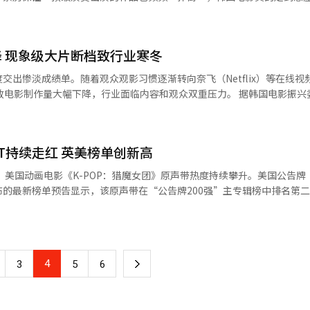
演的《漫画威龙之大话特务2》，以及《鬼神警察》、翻拍自周杰伦、桂纶
上映，但几乎未能掀起水花。最高票房为《漫画威龙之大话特务2》仅为2
 现象级大片断档致行业寒冬
越过盈亏平衡点后几乎同时在Coupang Play免费上线。 去年韩国虽然有
票房突破千万人次的佳作，但从整体来看，全年票房乏善可陈，能收回制作
交出惨淡成绩单。随着观众观影习惯逐渐转向奈飞（Netflix）等在线视
作量大幅下降，行业面临内容和观众双重压力。 据韩国电影振兴委员会8日
、投资规模、观众人数、影院数量及座位数量等电影市场核心指标齐齐下滑。
月至6月）韩国国内观影人次为2168万，较2024年同期（3202万）下降
场逐渐恢复的背景下，韩国的复苏速度却极其缓慢。去年韩国电影票房仅
）的一半。 业内分析指出，观众转向OTT渠道是主要原因。
至122%，中国、日本、法国、德国等恢复至90%以上，美国和英国也已
3亿人次，约为疫情前2019年（2.2668亿）的一半。疫情后票价上调也压制
的“爱好选项”中被划去。不少业内人员寄希望于今年起可以逐渐步入正轨
ST持续走红 英美榜单创新高
罪都市4》等千万票房大片支撑，但今年缺乏同级别爆款，只有《野党》以3
lix）美国动画电影《K-POP：猎魔女团》原声带热度持续攀升。美国公告牌
房为16万人次，奉俊昊导演的好莱坞大片《编号17》大手笔制作但票房
下影院品牌CGV国内电影业务亏损173亿韩元，持续陷入赤字。乐天影院
3日公布的最新榜单预告显示，该原声带在“公告牌200强”主专辑榜中排名第
河那主演《流播》和李秉宪主演的《胜负》均为新冠疫情期间的“库存片”
位，
中头部企业希杰（CJ）今年计划推出的作品仅朴赞郁导演的《别无他法》
数年，短期或面临内容断档。 自2019年疫情以来，电影产业结构
OP内容在全球市场的持续影响力。 “公告牌200强”榜单综合实体专
投资萎缩，新片数量锐减，观众流失，形成恶性循环。数据显示，2019
EA）及数字音频下载折算销量（TEA）等数据，按照专辑消费量进行排
，花上一张电影票的钱便可在家坐享海量内容。正如著名演员崔岷植所说，1
2025年预计仅约20部，不及六年前一半。上半年观影人次累计4250万，预
到9.3万张，较前一周增长4%，再次刷新纪录。 与此同时，《K-POP：猎
上是天价，但近几年价格持续上涨，性价比越来越低。票价高了观众对电影
一半。 然而，第三季度或有改善迹象。7月底上映的《我的
4
下
3
5
6
登顶英国官方单曲榜（Official Singles Chart）榜首。这是继PSY
TT普及、电影票
8万人次，已达盈亏平衡，有望跻身千万票房。但部分业内人士认为，该成
动画电影原声带歌曲登顶该榜单，是自2022年
品，观众仍然会走进影院。如今从影评人到普通观众都在异口同声地表示
影产业需摆脱对临时政策的依赖，重点提升内
一
uno》之后，时隔三年的纪录。 《Golden》是电影中虚构女团HUNTR/X
）电影点评博主“Ungjune”辛辣点评称：“韩国电影不是因为‘烂片’让
作体系，激发观众愿意花钱进影院的意愿。分析指出，CGV通过海外市