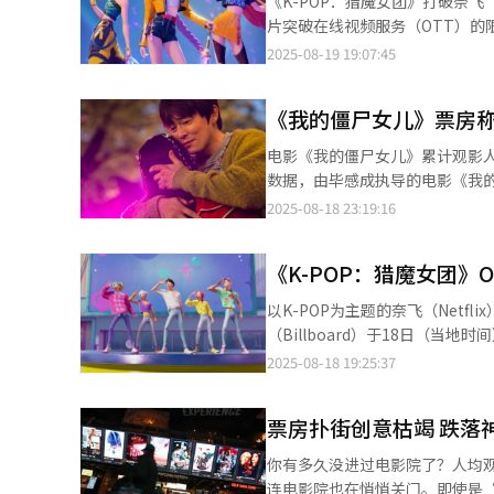
《K-POP：猎魔女团》打破奈飞
明确设定为韩国人，制作方要求
片突破在线视频服务（OTT）的
名足球运动员，2012年受西班牙
方面近日表示，《K-POP：猎
2025-08-19 19:07:45
来，Webtoon Product
众可与影片原声同步合唱，其中包括曾
将韩国网络小说、网漫改编为影
热门曲目《Golden》。 虽然OTT电影在上映前进行短期院线放映较为常见，但公开第8周才登陆影院的情况极为罕
最新作品包括已上线的奈飞（Net
《我的僵尸女儿》票房称
见。业内普遍认为，此次大规模上映本身已显示该片前
剧集《Turn On》等。
哥，以及加拿大渥太华、蒙特利尔
电影《我的僵尸女儿》累计观影人次突破452万，票房
罄，部分影院甚至向奈飞提出延
数据，由毕感成执导的电影《我的
目前尚未讨论相关计划。 此前，《K-POP：猎魔女团》上线仅6周便创下奈飞原创动画电影最高票房，第7周累计观
452万。 影片改编自同名网络漫画，讲述了一位父亲为保护感染僵尸病毒的女儿，将她带回农村外婆家，在困境中竭
2025-08-18 23:19:16
看次数达1.846亿次，成为奈飞
尽全力守护的故事。同时，影片
预计9月有望超越由道恩·强森和瑞安·雷诺兹主演
广泛关注。 值得一提的是，本月15日，该片累计观影人次突破400万，不仅刷新了今年韩国本土上映影片的最高票房
《K-POP：猎魔女团》专属社
《K-POP：猎魔女团》
纪录，也成为2025年首部突破4
扩展项目均已在积极筹备中。
万大关迈进。 在票房榜方面，《我的僵尸女儿》稳居首位；布拉德·皮特主演的《F1：狂飙飞车》以420万观影人次
以K-POP为主题的奈飞（Netf
排名第二；由林允儿与安普贤主演的《恶魔搬家
（Billboard）于18日（
德·皮特主演的《F1：狂飙飞车
第二，仅次于乡村歌手摩根·沃伦的《I’m th
2025-08-18 19:25:37
计观影人数突破26万。
专辑销量、流媒体播放折算销量（
统计周期，《K-POP：猎魔女团》OST录
票房扑街创意枯竭 跌落
榜，随后排名依次为第3名、第2
位列第二名，表现十分亮眼。 公告牌评论指出：“自八周前首次登榜以来，该专辑每周排名稳步上升，已成为近年来
你有多久没进过电影院了？人均
少见的海外动画OST热门作品。
连电影院也在悄悄关门。即使是