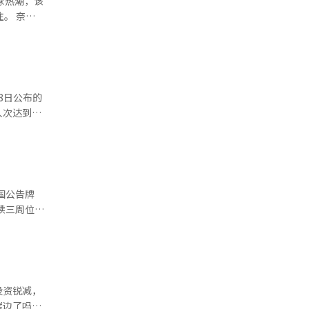
全球热潮，该
宇原本是一
奈飞
近年
形式，观
。公司不仅
方单曲榜的
地化改编。
印度尼西亚
几乎全部售
方面表示，
人次达到
目前趋势，
，赢得观众
影及系列化
速向500
美国公告牌
连续三周位居
来了》，累
排名。本次
连续）四周
投资锐减，
崖边了吗？