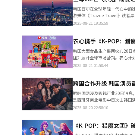
民国光复的历史意义，强调历史
韩国首尔在全球年轻一代心中的
试图歪曲二战历史，中韩两国及所有热爱
游媒体《Trazee Trave
长、金九先生之孙金扬在致辞中
世代的首选城市。 今年迎来第十一届的The Trazees大奖由运营美国知名旅游杂志《Global Traveler》的
2025-08-21 19:35:59
苦难与光荣一并传承给后代。他指
FXExpress Publicati
牺牲与奉献。 此外，韩中城市友好协会会长权起植、韩国亚洲经济新闻集团旗下《亚洲日报》社长梁圭铉、以及
光城市等多个领域。《Trazee 
CMG亚太总站副站长廖丽也分
农心携手《K-POP：
万美元，并且对旅行与文化体验的兴趣极高。本
通。 开幕式特别安排了电影《南京照相馆》《东极岛》的预告片放映，同时，大韩民国临时政府纪念馆馆长金喜坤介
斩获该奖项，进一步巩固在全球
韩国大型食品生产集团农心20日宣布
绍了临时政府在中国的斗争历程
智慧旅游基础设施，以及作为国际MIC
团》展开全球市场营销。农心计
胜利之歌》的片段，将历史记忆生动呈现给观众。 此次影展为期一天。上午
景的动画电影《K-POP：猎魔
限量版包装产品，以此加强与全球粉丝的互动。 据悉，从本月底开始，农心陆续
2025-08-21 01:50:44
《暗杀》《紫日》《风声》三部
元而独特的城市魅力。 首尔观光财团代表理事吉基演表示：“凭借K-POP等韩流文化的全球热度，加上首尔丰富的旅
等形象的联名产品。此次合作涵
游与文化资源，我们成功吸引北
等主要市场限量上市。值得注意的是，
化艺术并存城市的重要契机。” 首尔市观光体育局局长具宗元则强调：“在全球范围持续升温的韩流文化与内容热
跨国合作升级 韩国演员
女团》是一部深度融入韩国文化
潮，令首尔的旅游魅力愈发显现
面”、让人联想到农心的“童心
据韩国网漫及影视行业20日消
务、文化与艺术的国际城市，并
引发热议。
是西班牙商业电影中首次由韩国演员担任
宇，是因为电影原作网络小说中
2025-08-20 22:58:10
声》讲述女主角“克拉拉”在家
音，并对其产生爱慕，最终走向现实世界的浪漫故事。 该同名网络小
《K-POP：猎魔女团
班牙语创作，在Wattpad平台累计点击
Zeta Studios和Beta Fiction Spain联合制作。 通常在海外影视作品