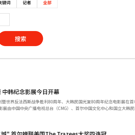
关键词
记者
全部
搜索
 中韩纪念影展今日开幕
利暨世界反法西斯战争胜利80周年、大韩民国光复80周年纪念电影展在首
此次影展由中国中央广播电视总台（CMG）、首尔中国文化中心和国立大韩
。 影展以“史册铭记忠魂、历史照亮未来、和平必将胜
形式再现中韩两国的共同抗战记忆，旨在促进人文交流与历史教育，为年
" 首尔蝉联美国The Trazees大奖四连冠
。随后多位嘉宾先后发表致辞。中国驻韩国大使戴兵回顾了1945年抗战