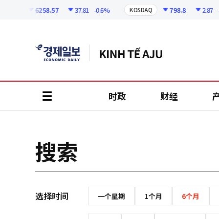
코
인
6258.57
37.81
-0.6%
798.8
2.87
-0
SPI
KOSDAQ
정
보
时政
财经
all
menu
搜索
选择时间
一个星期
1个月
6个月