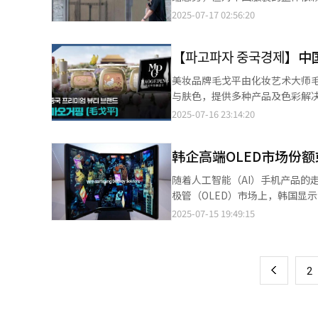
专柜，并计划在年底前扩展至所有
手续等。此外，通过“VIA SHIN
口的服装金额达18.65亿美元，同比
2025-07-17 02:56:20
与开市客也在线下门店销售韩国化妆品。 尽管美国计划自下月1日起对韩国输美产品征收25
百货店早在2023年就已启动相
元，均在当年创下历史新高。 中国服装进口量同样大幅增长。截至今年5月，中国服装进口量达11.04万吨，同比增加
仍对当地需求持乐观态度。不仅如
正式推出旅游平台。 据悉，新世界百货店于2023年8月将“旅游中介业务”纳入经营范围，并于去年8月追加“综合
7.6%。2023年的进口量达25.61万吨，2024年更增至
在考虑在美国建立生产厂。 此外，今年初欧利芙洋在美国成立分公司，目前正推进洛杉矶首家门店的开业。化妆品业
旅游业务”，完成了制度层面布
【파고파자 중국ᄀ
速卖通、Temu、希音（She
内人士表示：“虽然担忧征收关
业内人士分析称，“旅游+购物
潮流、偏好低价商品的年轻群体更看好中国进口服装。 据大数据分析平
影响。”
美妆品牌毛戈平由化妆艺术大师毛
旅游产品不仅面向韩国本地游客
Temu自2023年进入韩国市场以
与肤色，提供多种产品及色彩解
至今年6月，Temu的交易额已达
2025-07-16 23:14:20
韩元，已超过去年122亿韩元。全球
上半年已达6960亿韩元。 不仅如此，越来越多消费者的开始关注高端中国时尚品牌。中国服饰正逐步摆脱“低价且
质量差”的刻板印象，消费者开始购买
韩企高端OLED市场份额
海创立的Shushu/Tong自去
随着人工智能（AI）手机产品的
欢迎。 相反，韩国本土服装品牌陷入业绩承压的困境。时尚业界指出，截至今年第一季度，三星物产时尚部门、
极管（OLED）市场上，韩国显
Handsome、F&F等韩国
家供应高端面板，也成为与中国厂商竞争时扩大市场份额的良
2025-07-15 19:49:15
页
业利润预计将同比下降10%至20
智能手机OLED市场中，高附加值产
Omdia预计，LTPO OLED
一
导的低温多晶硅（LTPS）OLED
上
2
2032年更是跌至15.1%。 LTPO OLED是在面板中搭载的薄膜晶体管（TFT）上采用LTPO材料，提升电子移动速度的
同时，防止电流泄漏的产品。过去
较快。LTPO OLED生产工艺