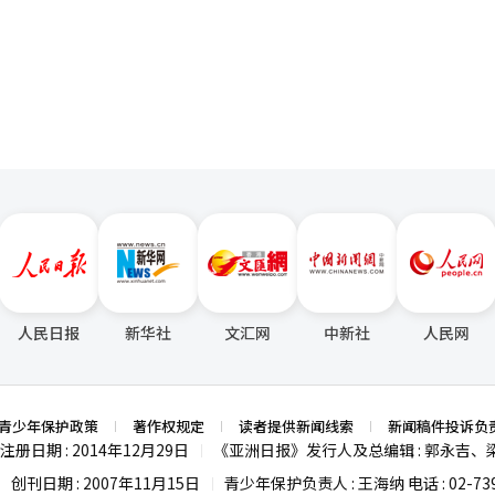
页
2年的143亿美元小幅降至去年的123亿美元，依旧稳居市场第一。LG显示
至去年的95亿美元。 中国显示企业方面逐步向本国智能手机厂商供
售，但在技术与规模方面与韩企差距尚存。具体来看，中国面板企业中京东方
美元，维信诺为16亿美元。 业内普遍预测，三星与LG在今年和明年
现进一步增长。苹果原本仅在iPhone的Pro与Pro Max型号上采用LTP
7系列起，把LTPO面板扩展至全部机型。iPhone面板依旧由三星显示和LG
S OLED面板，并未进入LTPO供应链。加上京东方今年在LTPO产品生产
，中国京东方侵犯
可能对京东方的对美出口造成重大打击。ITC认为，京东方及其7家子公司等
。如果初步裁定最终确认，未来美国会禁止进口含有相关商业机密的京东
初步裁定在调查不公平贸易行为后作出，因此最终推翻初步裁定几无可能。
人民日报
新华社
文汇网
中新社
人民网
青少年保护政策
著作权规定
读者提供新闻线索
新闻稿件投诉负
注册日期 : 2014年12月29日
《亚洲日报》发行人及总编辑 : 郭永吉、
|
创刊日期 : 2007年11月15日
青少年保护负责人 : 王海纳 电话 : 02-739
|
|