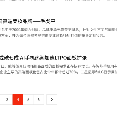
门店（1978 家）。此外，今年丝芙兰也将韩国美妆品牌系列扩充了一倍
SEGAE”购买旅游产品的客户可获得最多100%的新世界百货VIP会员积分。 新
增长7.3%。中国服装进口额在2023年为43.28亿美元，2024年达到47.
%的关税，但化妆品行业
关筹备工作。自同年成立特别工作小组（TF）以来，历经约两年时间，最
此，韩国科玛与科丝美诗（COSMAX）已扩大在美国的生产，爱茉莉太
28.85万吨。 业内分析指出，出现这一趋势的原因在于通过全球
局。同年，公司还组建了约15人的专职部门，为旅游平台的运营奠定了组
ᅧᆼ제】中国高端美妆品牌——毛戈平
in）等中国电商平台购买超低价服装的韩国消费者日益增多所导致的。尤其
税或将导致价格提升与利润率减少，但我们希望它不会对当地的化妆品需
”的消费新模式与免税店、百货店等新世界核心业务能够实现协同效应。此
台“MOBILEINDEX”近日发布的数据，
戈平于2000年倾力创建。品牌秉承光影美学理念，针对女性不同的面部
，也为外籍游客提供多样选择，未来有望在激活韩国旅游产业方面发挥积
来，年度交易额从227亿韩元（约合人民币1.18亿元）激增至去年的5624
决方案，并为每位消费者提供由专业彩妆师所打造的量身定制妆容。
3655亿韩元，有望超过去年总交易额。同时，主打中国服装的希音交易额为
速卖通的交易额也从2023年的8219亿韩元增至2024年的1.3517万亿
如Shushu/Tong、MARKGONG等售价均在数十万韩元的服装。20
或破七成 AI手机热潮加速LTPO面板扩张
年8月入驻韩国时尚平台29CM与韩国转售平台“KREAM”以来，持续受到韩
走红，能够兼具低功耗和高画质的面板需求正在快速增长。在智能手机用
示企业主导的高端面板销售占比今年预计超过70%。三星显示和LG显示目
主要时尚企业仍延续去年以来的负增长趋势。证券界表示，今年第二季度韩国时
机。 市场调研机构Omdia本月14日发布报告预测，在
%。
品低温多晶氧化物（LTPO）OLED占比或从去年的60.2%升至今年的70
的增长势头可能会更加迅猛，2027年市场占比或超80%，2032年则逼近85%
市场占比则可能从去年的39.8%降至今年的29.9%，预计2027年进一步降至
4
下
3
5
6
的信息技术（IT）设备大多采用LTPS元件，但存在电流泄漏现象，导致
一
复杂、制造难度较高并且成本昂贵，原本仅用于高端智能手机，但随着AI智能