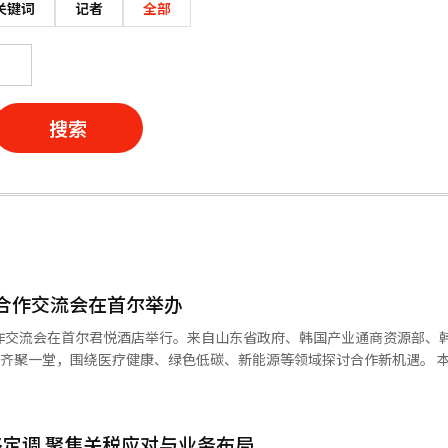
关键词
记者
全部
搜索
合作交流会在首尔举办
合作交流会在首尔君悦酒店举行。来自山东省政府、韩国产业通商资源部、
齐聚一堂，围绕医疗健康、绿色低碳、新能源等领域探讨合作新机遇。 本次会议由
国贸易协会、山东省商务厅承办。 当天，韩国产业通商资源部部长助
、韩国贸易协会本部长金起铉，以及山东省副省长陈平等嘉宾及韩国企业
定调 聚焦关税应对与业务布局
伴国地位，双向投资嘉宾致辞方和企业积极探索人工智能（AI）、绿色低