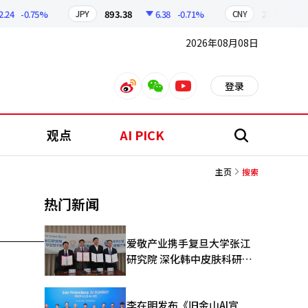
4
-0.75%
893.38
6.38
-0.71%
209.17
1
JPY
CNY
2026年08月08日
登录
weibo
weixin
youtube
观点
AI PICK
搜
索
主页
搜索
热门新闻
爱敬产业携手复旦大学张江
研究院 深化韩中皮肤科研合
作
李在明发布《旧金山AI宣