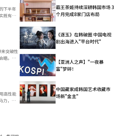
霸王茶姬持续深耕韩国市场 3
的下半年
出了贡献。
个月完成8家门店布局
实既有计
为契机，进
集
是中韩自
《逐玉》在韩破圈 中国电视
。 推
剧出海进入"平台时代"
外法人出
理柳炅 、
议。 现
带来突破性
律师事务所
东、亚太、
【亚洲人之声】"一夜暴
环境剧变，
此前，
有限公司，
富"梦碎！
长宋虎声主
据悉，韩国
et株式会
企业合作落
。此外，韩
对韩征收关
中国藏家成韩国艺术收藏市
0亿美元对
专用高性能
场新"金主"
政策性金融
此次会谈的
，三星电子
计，接地
在闲置土地
创，出口额
效率最高提
损失规模，
供19英寸和
重。随着政
计划讨论欧