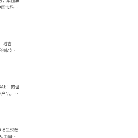
同时，集团旗
，不如从战
中国市场，
2年起长期
中国崛起、
市场头把交
lla
方在谈判中
常位列市
、塔吉
的存储芯片
长的韩妆消
海力士为核
或建筑，而
莎柏蜜
能实现预
U），并完
等。此外，
威热水储能
企及商务出
y会员人数达
品。 该
估并加快海
CE”等级
国零售商之间
艺设计师黄
越南、中
容来打造新的
并使用贵
市场呈现萎
设韩国美妆
助办理登机