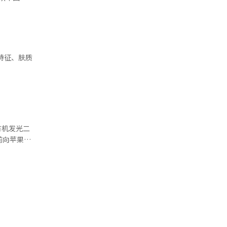
。沃尔玛
世界
64亿美
终将于下月
平洋集团也
织基础。
是热爱时尚
求产生重大
外，这些
特征、肤质
极作用。
亿韩元。截
180亿
韩元，今年
14年在上
国消费者的
有机发光二
前向苹果独
尚行业的营
.1%。
。由中国主
19.7%，
电池消耗
手机市场的