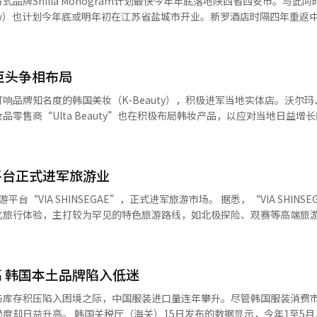
品牌Shilla Monogram计划最快今年年底落地陕西省西安市。与此
走势产生深远影响。不过也有专家建议，与其迫于关税压力仓促达成协议
。 韩泰轮胎表示，今后将通过持续技术创新，进一步巩
大集团下半年关注的重
 Stay）也计划今年底或明年初在江苏省盐城市开业。新罗酒店时隔四年重返
“美方选择在关税生效前夕安
端定位，持续加强在电动汽车轮胎市场的领先地位。
解决方案（DS）部门正在致力恢复存储芯片的竞争力。三星电子自199
a Monogram西安酒店预计今年11月
加最大压力以获取最优谈判成果。韩国政府应当充分认识到，在美方遏制
高带宽存储器（HBM）竞争中近期遭SK海力士超越，失去今年第一季度的
店的委托经营管理工作。这家酒店属于高端定位，是继越南岘港之后，Shi
造业等战略布局中，韩国具有不可替代的重要地位。这一认知应当成为韩
外项目，同时也是中国市场首秀。在酒店行业中，高端定位仅次于奢华，是通
巨头争相布局
后，三星计划向英伟达供货该款12层堆叠HBM3E产品，并推进第六代
危机，经营高
水疗中心、自助餐厅和特色餐厅等多种设施。 西安作为中国15个新一线
响品牌知名度的韩国美妆（K-Beauty），积极进军当地实体店。沃尔玛
刻反省出发，回归企业经营的本质，重建社会信任。 SK计划通过整合重叠
潜力，同时由于航班数量众多而成为重要交通枢纽，三星电子在海外唯一
零售商“Ulta Beauty”也在积极布局韩妆产品，以应对当地日益增
未来成长业务间的协同效应，来提升财务稳定性。主要投资方向包括以SK
此次进驻西安，依旧延续此前一贯的委托运营模式，即并不直接购买土地
及能源解决方案等新兴业务。 LG今年上半年未召开战略会议，但会
。 此外，新罗酒店还负责即将在江苏盐城开业的新罗舒
兔(CHASIN'RABBITS)、爱肤兰（I’m from）、Mixsoon、NEOGEN、
议上指出：“部分业务过度追求数量扩张和组织生存，导致竞争力下降，未
今年底或明年初。今年6月，集团已与相关方面签署运营委托协议（MO
EDITOR与彩妆品牌TIRTIR、Hince、KAZA、UNLEASHIA、Rom&nd
到最好，因此更应选择与集中。” 作为LG集团代表子公司的LG电子
场的标志。 江苏省是中国第二大经济体，也是韩国企业投资
平台正式进军旅游业
合作。 成立于1990年的Ulta Beauty在全美拥有1400多家
业务，转而聚焦核心成长动能暖通空调（HVAC）事业，并在6月收购挪
业数量庞大。新罗酒店计划借助新罗舒泰这一商务酒店品牌，满足当地韩
不同，其产品覆盖中低端至高端品牌，因此也被称为美国版 “欧利芙
INSEGAE”，正式进军旅游市场。 据悉，“VIA SHINSEGAE”的理
营收达113亿美元，销售600多个品牌的约3万种产品。据悉，Ulta Beaut
旅行体验，主打较为罕见的特色旅游路线，如北极探险、观赛等高端旅游产
近年来，新罗酒店不断接到来自海外企业的委托合作提案，因此开始重新评
生）占近半数。 去年第二季度，“股神”沃伦·巴菲特领导的伯
RPIECE”和“ORIGIN”两个等级，涵盖四大主题。在“MASTERPIE
后，斥资2.66亿美元购入69.0106万股Ulta Beauty股票。随着美
·胡珀一同乘坐破冰船探索北极，或与曾在英国切尔西花展荣获金奖的园
着手推进在美国硅谷圣何塞地区开设新罗舒泰酒店。此外，新罗还计划未来在
auty近期的增长势头有所放缓。为此，Ulta Beauty通过扩大韩妆产品阵
级客户还可参观在阿联酋阿布扎比举行的世界级赛车比赛，坐享VIP席位
市拓展Shilla Monogram品牌布局。
 韩国本土品牌陷入低迷
通过TikTok与优兔（YouTube）积累人气，在
推出走访自然遗产与名胜地的国内旅游路线。 “VIA SHINSEGAE”所
与库存积压陷入困境之际，中国服装进口量连年攀升。尽管韩国服装消费
售商也纷纷开始销售韩国化妆品。目前，塔吉特已在 1600 多家门店开
务，包括出行前的预览讲座、定制礼品、从家到机场的豪华轿车接送、协
发布的数据显示，今年1至5月从中国进