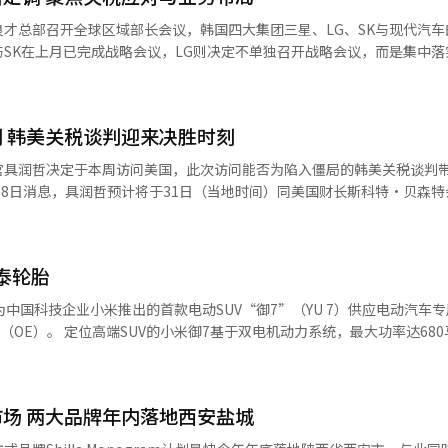
金起铉在嘉宾致辞中表示，山东省在韩中经贸关系发展
才总部召开全球区域部长会议，韩国四大集团三星、LG、SK与现代汽车
23年，已超过4400家韩国企业进入山东省，为当地经济和新就业岗位作
SK在上月已完成战略会议，LG则决定不单独召开战略会议，而是集中落
作正从传统制造业向新能源、医疗健康等未来产业拓展。希望以本次会议
陈平在致辞中介绍了山东经济发展的最新成果。2024
提高产品竞争力，以及对非核心业务与新成长动力事业的重新布局等。 ◆四大
到9.86万亿元人民币，同比增长5.7%，经济总量稳居中国第三位。今年
界朋友到好客山东、投资山东、兴业山东，让我们携手绘就开放共赢的新蓝图
 韩美关税谈判迎来决胜时刻
子在上月17日至19日召开为期三天的全球战略会议，主要经营高层与海
健康产业及绿色能源合作等领域。韩亚股权投资管理（深圳）有限公司总经
由会长崔泰源与SUPEX追求协议会议长崔昌源等核心高层领导出席经营战略会
官具润哲决定于本周访问美国，此次访问能否为陷入僵局的韩美关税谈判
H医疗科技株式会社总经理徐守富、威海市委常委，常务副市长李建、金伯
区域部长会议。现代与起亚目前在韩国、北美、中南美、欧洲、非洲·中
山东省财政厅副厅长陈东辉等分别推介了多项合作方案。 会议最后举行了项目
过去，现代与起亚每年定期召开上下半年共两次的总部会议，但近期通商
施即将到期的最后关头，被被视为两国长期经贸磋商进入最后冲刺阶段。
威海市文登区，韩国京东物流株式会社，威海综合保税区泓信供应链管理
急会议。本次会议由现代汽车全球首席运营官何塞·穆诺兹社长和起亚社
提前一天单方面通知取消而被迫中断行程的具润哲，此次重获谈判机会。
律师事务所，金永贸易公司，山东中昂国际供应链管理有限公司，Gmark
关注的造船业合作在内的多项谈判方案。 青瓦台于26日表示，“协商
山东鑫扬吉运货运代理有限公司签署了合作备忘录（MOU），为韩中双方
泰轮胎
猜测，可能在被列为“红线”的部分农产品领域接受美方提出的部分条件
期。现在美国已向各国通报具体关税比例，并计划在8月1日起正式施行，
0亿美元以上规模的对美投资方案。这一动向被解读为在日本政府承诺550
经济将成为未来鲁韩合作的重要增长点。
中国科技企业小米推出的首款电动SUV“御7”（YU 7）供应电动汽车
，韩国为应对美方日益增长的期待而采取的重要举措。韩国政府还考虑将
系统，最大功率达680马力，零
避免受到冲击。美国对在越南生产的产品下月起征收20%的关税。 为最小化关
同时包括国防预算占GDP比重调整、汇率政策协调等敏感议题也有望成为
CLTC）最大续航里程760公里。 韩国轮胎表示，通过与小米的合作
全球生产基地。LG电子早在关税政策公布前就已制定多种应对方案。目前
胎。针对大容量电池电动SUV的高负载特性，采用高负荷专用轮胎轮廓设
在田纳西州分别设有洗衣机与洗烘一体机工厂，并正在考虑扩大当地产能，
，在现行美国关税政策影响下，韩国汽车制造、钢铁等关键行业已遭受重
转弯刚性，并采用芳纶复合材料。此外还应用低温均质橡胶硬化技术，电能
窄的双重压力。倘若贸易摩擦持续恶化，韩国经济可能面临指数级扩大的
场 两大品牌年内落地西安盐城
专为电动车长途驾驶打造的核心新能。“ION evo SUV”将为小米御7提
现代与起亚在关税实施前已加快出货，扩大当地库存，同时提高当地生产比
尽，原有应对手段效力下降，亟需制定新的战略。除此以外，此次会议还