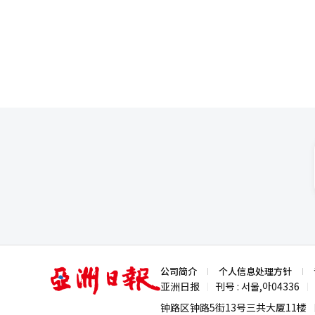
扩张，相关需求正在迅速增加。 韩国企业过去一直为苹果iPhone提供全部LTPO面板，以此实现营收的大幅增长。三
星显示的LTPO面板营收从202
果供应链后，LTPO营收从2022年的22亿美元猛增
应LTPO OLED面板来扩大销
营收最高，达到35亿美元；TCL华星光电为15亿
的LTPO OLED面板销售上可能实
划自今年9月发布的iPhone 1
应，而京东方至今仅少量供应LTP
题，短期内可能无法打入苹果供应链。 此外，美国国际贸易委员会（ITC）当地时间11日初步裁定
三星显示的OLED商业机密，这
业非法使用三星显示的商业机密
组及其组件。业内认为，ITC的
亚
公司简介
个人信息处理方针
洲
亚洲日报
刊号 : 서울,아04336
|
|
日
报
钟路区钟路5街13号三共大厦11楼