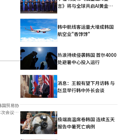
言》将与全球共启AI黄金时
代
韩中航线客运量大增成韩国
航空业"香饽饽"
热浪持续侵袭韩国 首尔4000
处避暑中心投入运行
消息：王毅有望下月访韩 与
赵显举行韩中外长会谈
韩国贸易协
极端高温席卷韩国 连续五天
代表出席活
报告中暑死亡病例
碳、高端制