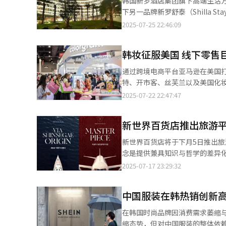
韩国新罗酒店集团旗下高端生活方式
次关税谈判的成败将对韩国经济
的合资品牌腾势、以及岚图、赛力斯等本土品牌建立合作关系
洲、印度等国内外主要市场环境的变化。 ◆竞争能力升级提速 提升服务与产品竞争力也是四
下另一品牌新罗舒泰（Shilla
略高度谋划更具可持续性的长期解决方案。 西江大学国际大学院教授许润（音）表示：
固韩泰轮胎品牌在中国市场的高
点。三星电子负责核心事业的设备
几乎同期推出两个品牌，加速拓展海外业务版图。 据酒店行业25日消息，Shill
2025-07-25 22:46:09
排高层会谈，显然意在向韩方施
稳居全球DRAM市场首位，但在
开业，新罗酒店即将正式展开该酒
构建高端产业生态体系、重振制
椅。 为此，三星在第二季度推出经过重新设计的第五代HBM（HBM3E）12层堆叠产品，并已成功搭载至超威半导体
Monogram品牌的第二个海
争取有利条件的重要筹码。”
韩妆征服美国 线下零售
与博通的新一代AI加速器中。此
场前15%的酒店等级。 即将在西安亮相的Shilla Monogram酒店建筑规模为地上22层、地下2层，共约260间客房，
HBM（HBM4）在年底前实现量产。 SK方面，面对上月爆发的SK电讯USIM信息泄露事件所带来的信任
并配备宴会厅、室内泳池、健身房、桑拿、
通过跨境电商平台亚马逊在美国打
层在战略会议中形成共识，认为必须从深
城市之一，不仅具备较高的发展
特、开市客、丝芙兰以及美国化妆品
业务、内部化优质资产、最大化
生产基地也位于西安。新罗酒店
费需求。 据美妆业界22日消息，Ulta Beauty近期在线上与线下门店引进13个韩妆品牌，包括护肤品牌VT
2025-07-22 22:47:47
心的半导体价值链、数据中心等AI基础设施，以
是仅负责酒店的经营与管理，这种模式相比直营管理负担更小
Cosmetics、MediCube、追幸
长具光谟在3月的子公司社长会
泰酒店委托运营，预计开业时间为
（somebymi）、SUNGBOON 
期的业务组合高端化。我们无法在所有领域都做
成正式合同的签订，这成为新罗舒泰品牌正式进军中国市
新世界百货店推出旅游
Ulta Beauty还与运营“K-Beauty World”的蓝鼎国际等
已在今年4月退出电动汽车充电桩
最多的地区之一，当地的韩资企
门店，与主打高端品牌的丝芙兰
新世界百货店将于下月5日推出旅游平台“VIA SH
解决方案企业OSO集团。
行人士的住宿需求。 早在2006年，新罗酒店就在中国委托经营苏州金鸡湖大酒店，此后该区域整体进行城市改造，
洋”（OliveYoung）。去年其
念是提供兼具知识与哲学的差异化
新罗酒店最终在2021年撤出。
4500万，女性消费者中Z世代（1995年至2009年出
平台推出的旅游产品分为“MASTE
2025-07-17 23:29:32
外市场布局。 韩国内需疲软导致免税业务持续低迷，新罗酒店正在逐步拓展业务重心至海外。继越南岘港Shilla
克希尔·哈撒韦公司大幅减持苹果股份
中，游客可与知名探险家詹姆斯
Monogram开业后，集团还
的美妆产品竞争加剧，Ulta Be
智惠（音）一同观展。此外，该等
国、印度尼西亚等国家的10余个海外城
增长引擎。 美国国际贸易委员会（USITC）数据显示，去年韩国对美国化妆品出口额达17.01亿美元，超越法国跃居
中国服装在韩热销创新高
宾休息区。 “ORIGIN”等级客户则与前首尔峨山医院内科教授郑熙源（音）同行，在新西兰和希腊体验当地的身心
第一。今年上半年韩国对美化妆品出口额同比增长约18%。 韩妆产品
疗愈文化。该平台还与韩国国家遗产厅合作，
在韩国时尚品牌因消费需求萎缩
亚马逊获得高度认可，美国线下零
有旅游产品均配有全流程尊享服
缩态势，但对中国服装的整体依赖度却日益升高。 韩国关税厅（海关）15日