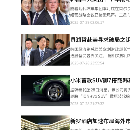
造、生物医药、低空经济、数字经济等领域的合作新增长点。 
随着现代汽车集团本月底在首尔良
过程中发挥了重要作用。截至20
经营战略会议已接近尾声。三星与
全球产业格局正在重组，韩中合
划。 四大集团今年下半年的经营战略可以归纳为应对“关税战”、强化竞争力、业务“再平衡”三大重点，包括应对
2025-07-29 02:06:17
一步巩固长期以来的信任与合作，共同开创互利共赢的未来。 
美国自下月1日起实施的相互关税、
年山东省国内生产总值（GDP）达
团战略成形 据韩国财界近日消息，三星、SK、现代汽车和LG自上月起陆续召开战略会议，探讨在前所未有的不确定
贸协定生效10周年，诚挚欢迎各
具润哲赴美寻求破局之钥
性经营环境下的应对方案。三星电
介发布环节聚焦中韩医疗康养、
席。SK则在上月13日至14日，
韩国经济副总理兼企划财政部长
山东省卫健委主任马立新、DD
代汽车和起亚在本月底举行全球
进展备受各界关注。 据相关部门28日消息，具润哲预计将于31日（当地时间）同美国财长斯科特·贝森特会晤。。
碳中和与ESG研究中心副主任韩承勋，
印度与中国等地设有区域总部。
此次会晤正值美对韩征税暂缓措
2025-07-28 23:55:54
签约仪式，韩国大世株式会社，
市场前景失稳，因此频繁召开紧
因“韩美2+2经贸磋商”被美方
韩国江南律师事务所，山东博翰源
持。 LG方面则决定不召开原计划由会长具光谟主持的战略会议，而是专注快速执行已制定的中长期战略。 ◆美国关
政府已就此次会谈准备了包括特朗普政府重点
社，山东兰华集团，诺华公司，
税压力迫近 韩国四大集团当前最大的经营课题是应对美国的相互关税。美国早在4月初已公布该政策，但原本仅象征
小米首款SUV御7搭载韩
项目中涵盖农产品”，引发舆论
地奠定了基础。 本次交流会不仅为韩国与山东企业搭建了务实的合作平台，也为两地经贸关系注入了新的活力。与会
性征收10%的关税，并给予过渡
国政府考虑进一步扩大原定100
代表一致认为，健康产业和绿色
据韩泰轮胎28日消息，该公司将为
税预计高达25%。 三星电子与LG电子主要在墨西哥设有家电与电视生产基地，但从韩国与越南等地出口至美国的产
美投资以换取关税优惠的背景下
轮胎“ION evo SUV”做原装轮胎（OE）。 定位高端SUV的小米御7基于双电机动力
品也占有相当比重，因此预计会不可
机构改革等议题纳入谈判框架，
百加速仅需3.2秒，中国轻型汽车行驶工况续航（
2025-07-28 21:27:32
税影响，两家公司计划灵活利用
重要讨论内容。 分析人士指出，若25%的高额关税政策最终落地，将对韩国以出口为支柱的经济体系，尤其是制造
开发专为高性能车型御7的定制轮
在美国南卡罗来纳州、LG电子
业核心领域产生深远冲击。目前
压力均匀分布并提升约10%的
上增设新厂。 现代汽车集团的区域部长会议同样把关税作为重点议题。现代汽车在最大市场美国自今年4月起就面临
同比骤降与企业盈利空间持续收
新罗酒店加速布局海外市
升6%，行驶里程延长15%，具备
25%的进口汽车关税。对此，
其负面影响将远超当前水平。 在当前韩国经济面临出口疲软、内需不振、经济增长率可能跌破1%的严峻形势下，此
20英寸两种规格的轮胎。 此前韩泰轮胎已为全球最大电动汽车比亚迪提ION系列产品，并与比亚迪和梅特赛斯·奔驰
策实施已逾三个月，库存消耗殆