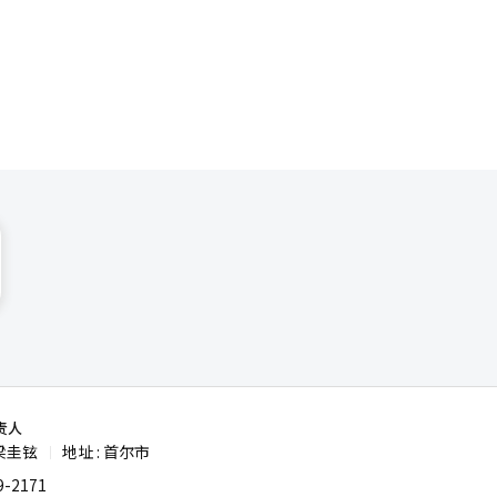
成功进入苹
（BOE）
O面板，但计
显示全量供
上遭遇难
共8家企
方面板、模
责人
梁圭铉
地址 : 首尔市
|
-2171