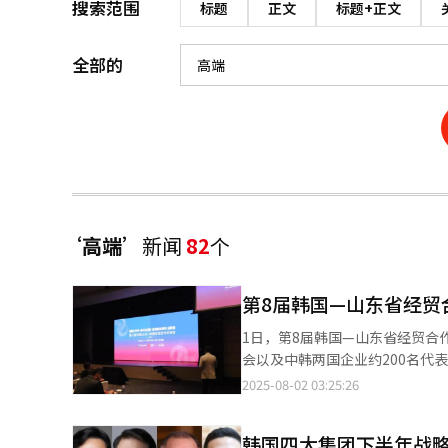
搜索范围
标题
正文
标题+正文
全部的
‘高端’
新闻
82
个
第8届韩国—山东省经贸
1日，第8届韩国—山东省经贸
会以及中韩两国企业约200名代表
韩国产业通商资源部和山东省人民政府主办，韩
2025-08-02 03:25:26
理朴钟元、中国驻韩国大使戴兵
动。 戴兵在嘉宾致辞中回顾了中韩建交33年来的合作成果。他指出，去年中韩双边贸易额超过3200亿美元，中国已
韩国四大集团下半年战略
连续20年保持韩国第一大贸易伙