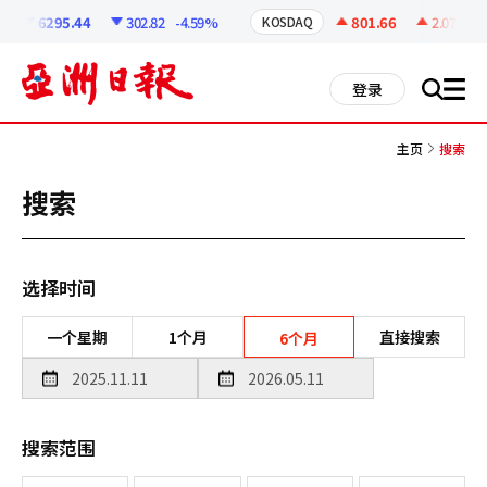
코
인
6295.44
302.82
-4.59%
801.66
2.07
+0.2
KOSDAQ
정
보
all
登录
搜
men
索
主页
搜索
搜索
选择时间
一个星期
1个月
直接搜索
6个月
搜索范围