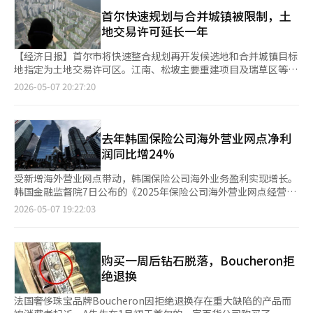
感谢邀请，期待明天的演出。”V用西班牙语说：“墨西哥的粉丝
统、平台生态等更高维度建立新的壁垒。 三星退出中国家电市
秋庆浩的支持也不容小觑，他凭借三届国会议员的身份和经济专家
们，我非常想念你们，这里的能量令人难以置信。” 谢恩鲍姆总
首尔快速规划与合并城镇被限制，土
场，并不意味着失败，而更像是全球产业重心迁移过程中的一次现
形象展开选战。在大邱达成郡，许多居民认为应支持本地出身的秋
统在SNS上表示：“欢迎BTS，他们是墨西哥年轻人最爱的团体之
地交易许可延长一年
实选择。但对于普通消费者来说，这场告别也意味着，韩国家电席
庆浩。 在现风百年市场，一位70多岁的男性表示希望秋庆浩成为
一，他们的音乐和价值观将墨西哥和韩国紧密相连。” 当V表
卷中国市场的黄金时代已经一去不复返。
市长，73岁的崔某也明确表示"我们一定支持秋庆浩"。 80多岁的
示“明年会再来”时，总统回应：“我已经说过明年一定要再
【经济日报】首尔市将快速整合规划再开发候选地和合并城镇目标
赵某对李在明的补贴政策表示不满，认为"大邱无论如何都不会投
来。” BTS在墨西哥的三场演唱会门票已售罄，之后将在日本、欧
地指定为土地交易许可区。江南、松坡主要重建项目及瑞草区等现
票给民主党"。 20多岁和30多岁的秋庆浩支持者对李在明的普遍福
洲、中南美、亚洲等34个城市进行全球巡演。※ 本报道经人工智
有限制区域也延长一年，扩大了对开发热区的土地交易限制。首尔
2026-05-07 20:27:20
利政策也有不少反感。此次选举中，针对金富谦的评价更多是对李
能（AI）系统翻译与编辑。
市在第七次城市规划委员会上决定，将快速整合规划再开发候选地
在明的不满。 尽管在现风百年市场秋庆浩的支持声势强劲，但年
和合并城镇目标地等指定为土地交易许可区，以防止投机性交易，
轻人的民意可能有所不同。一位出租车司机提到，"达成郡是全国
确保以实际需求为中心的整备项目管理。新指定的快速整合规划再
最年轻的城市，移民的比例较高，可能会影响选票。" 一些市民对
开发候选地共有18处。首尔市表示，候选地选定的同时指定为土地
去年韩国保险公司海外营业网点净利
本次选举表现出冷漠，表示"两位候选人都不喜欢"或"谁当选都一
交易许可区，以最大限度减少投资需求的流入。这些地区包括江东
润同比增24%
样"，甚至有人表示"不知道有选举"。 最近的民调显示，两位候选
区千户洞、江北区水踰洞、广津区中谷洞等，将从19日起至2027
人支持率接近，差距在误差范围内。根据大邱MBC委托的调查，金
年8月30日为止约两年内被指定为土地交易许可区。合并城镇目标
受新增海外营业网点带动，韩国保险公司海外业务盈利实现增长。
富谦的支持率为45.9%，秋庆浩为42.4%，两者差距仅为3.5个百
地10处也被新指定为土地交易许可区。首尔市认为，最近合并城镇
韩国金融监督院7日公布的《2025年保险公司海外营业网点经营业
分点。详细信息可在中央选举民调审查委员会网站上查阅。
地区可能会出现所谓的“私道股份交易”现象，因此提前防止投机
绩》报告显示，去年保险公司海外营业网点净利润为1.97亿美元，
2026-05-07 19:22:03
需求。这些地区包括城北区长位洞、广津区紫阳2洞、江南区三成
同比增长23.8%。 分业务来看，人寿保险公司受新增海外营业网点
洞、九老区开峰2洞、铜雀区舍堂洞、松坡区蚕室洞、阳川区新月
贡献带动，净利润达1.093亿美元，同比大幅增长70.8%。若剔除
洞等。合并城镇土地交易许可区的指定期限为2031年5月18日，范
新增2家及出售1家网点的影响，既有网点净利润则同比减少1350
围限于项目区内的“道路”用地。现有土地交易许可区也大多重新
万美元。 财产保险公司方面，受自然灾害影响业绩承压。受去年3
购买一周后钻石脱落，Boucheron拒
指定。江南、瑞草自然绿地地区26.69平方公里将从31日起至2027
月缅甸地震及11月泰国洪灾拖累，财险公司海外营业网点净利润降
绝退换
年5月30日延长一年。该地区包括江南区九龙村、瑞草区城后村、
至8770万美元，同比下降7.8%。 金融监督院分析指出，若排除新
瑞草盐谷公共住宅区、瑞草区等。特别是瑞草区是首尔瑞草地区新
增网点因素，保险公司海外业务整体增长有所放缓，尤其财险业务
法国奢侈珠宝品牌Boucheron因拒绝退换存在重大缺陷的产品而
住宅供应的核心项目地，因共同住宅区的建设和开发预期，投资需
受自然灾害影响明显。 截至去年年底，保险公司海外营业网点资