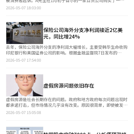
被消费者起诉。A先生在1月初于首尔的一家百货公司购买了一枚
求可能流入，因此决定维持现有限制。江南区主要重建项目也再次
产规模为162.4亿美元，同比大幅增长121.2%；负债规模同比增长
价值1150万韩元的Boucheron戒指，购买一周后发现钻石脱落。
2026-05-07 18:03:00
被指定为土地交易许可区。江南区大峙、三成、清潭洞及松坡区蚕
202.7%，达120.2亿美元，主要源于新增网点带来的借款及存款大
A先生表示，戒指没有受到外部冲击或人为失误，但钻石仍然脱
室洞的重建项目14处将从下月23日起至2027年6月22日延长一
幅增加；资本规模为42.2亿美元，同比增长25.2%。 根据报告，截
落，因此立即要求退换。然而，Boucheron以使用中出现划痕为
年。被称为“蚕三大清”的这些地区自2020年6月首次被指定为土
至去年，共有12家保险公司在11个国家和地区运营46家海外营业
由拒绝退换，仅提供维修服务。A先生因此向Boucheron韩国法人
地交易许可区以来，每年都被延长，是首尔主要重建市场中最具代
网点。具体来看，海外营业网点主要集中在亚洲，共28家，其中越
提起损害赔偿诉讼。A先生的代理律师认为，此事件属于民法上的
保险公司海外分支净利润接近2亿美
表性的限制区域。涉及的项目包括江南区大峙洞的开浦友成1、2
南7家、印度尼西亚6家、中国4家；此外，美国设有14家网点，英
缺陷担保责任，构成解除合同的理由。律师表示，奢侈珠宝的价值
元，同比增24%
期、先景、美都、双龙1、2期、友成1期、银马公寓等7个项目，
国3家，瑞士1家。 报告期内，寿险公司海外营业网点净增1家，财
在于精致的设计和宝石镶嵌的完整性，购买7天后钻石脱落是严重
以及三成洞的振兴公寓、清潭洞的现代1期。松坡区包括蚕室主公5
险公司增加1家。这主要与韩华生命收购印尼Nobu银行及美国券商
缺陷。律师还引用了法国消费者法典，指出在交付后两年内出现的
去年，保险公司海外分支的净利润大幅增长，主要受韩华生命收购
期、友成1、2、3期、友成4期、亚洲运动员村公寓等。特别是大
Velocity有关，同时韩华生命旗下印尼法人将当地财险业务出售给
缺陷应视为原有缺陷，除非卖方能证明是消费者责任，否则应承担
印尼银行和美国证券公司的影响。根据金融监督院7日发布的
峙洞美都公寓包括商场在内的整个区域都被指定为土地交易许可
韩华财产保险。 金融监督院指出，在中东局势及全球金融市场波
维修、换货或解除合同的责任。此外，此事件引发了对
《2025年保险公司海外分支经营业绩（暂定）》，去年海外分支
2026-05-07 17:54:00
区。※ 本报道经人工智能（AI）系统翻译与编辑。
动加剧、气候变化导致灾害风险上升的背景下，保险公司海外经营
Boucheron在韩国运营方式的批评。Boucheron韩国法人于2022
净利润为1.97亿美元，比前一年增长23.8%。寿险公司因新并入的
环境不确定性明显增加，将进一步加强对保险公司海外业务风险的
年从股份公司变更为有限责任公司，被指为规避外部审计报告公示
海外分支业绩，净利润增长70.8%，达到1.093亿美元。然而，若
监管与指导。
义务。一位业内人士指出，奢侈品牌在韩国获得巨额销售额，却在
不计入新并入和出售的分支，现有分支的净利润比前一年减少了
出现缺陷时以全球指南为借口无视国内消费者保护法。《亚洲经
1350万美元。财险公司因缅甸地震和泰国洪水等自然灾害影响，
虚假房源问题依旧存在
济》多次通过电话和邮件联系Boucheron以获取对此次诉讼的回
净利润下降7.8%，为8770万美元。按行业来看，保险业净利润减
应，但未收到任何答复。※ 本报道经人工智能（AI）系统翻译与编
少2210万美元至1.286亿美元。金融投资业和银行业因韩华生命收
辑。
购美国Velocity证券和印尼Nobu银行，分别实现3420万美元和
虚假房源是社会长期存在的问题。政府和地方政府每次问题出现时
2930万美元的利润。特别是Velocity的收购是国内保险公司首次进
都承诺打击，但市场情况几乎没有改变。原因很简单，即使被发现
入美国证券市场。按地区来看，亚洲增长640万美元至1.216亿美
也只是暂时的麻烦，规避制裁的途径依然存在。 《亚洲经济》调
2026-05-07 15:05:08
元，美国增加3200万美元至6640万美元，欧洲减少50万美元至
查团队在4月报道的虚假房源情况令人震惊。调查显示，首尔30家
900万美元。截至去年年底，资产总额为162.4亿美元，比前一年
中介中，只有9家在网上的房源是真实的。10名年轻人中有7人还
增长121.2%。金监会表示，由于银行和金融投资业的新海外扩
未找到房子就已成为“钓鱼”的受害者。 报道一个月后，虚假房
张，海外分支的净利润和资产大幅增长，但若不计入新并入的分
源依然猖獗。常见的借口如“刚签约”或“贷款多有风险”成为常