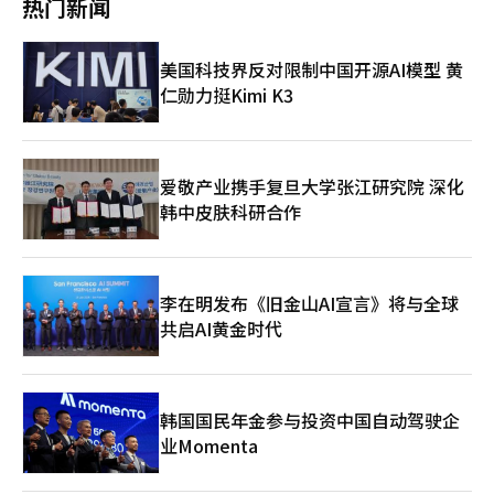
热门新闻
伟达。白英灿也认为，尽管需考虑下半年情况和中东因素，但明年
力，满足国内40%的12英寸硅片需求，并预计全球市场份额将超
股市有望达到8000点中段。 下半年行业预测普遍集中在以半导体
过10%。消息人士称，Eswin正在陕西西安和湖北武汉建设新工
为中心的AI价值链。证券、国防等行业也被认为将上涨。李钟亨表
厂，计划今年新增每月70万片的生产能力。中国代工厂中芯国际、
美国科技界反对限制中国开源AI模型 黄
示，AI价值链、电力设备、证券、国防将主导市场。崔贤在补充
华虹半导体，以及存储厂商长江存储和长鑫存储都是Eswin的主要
仁勋力挺Kimi K3
说，除了半导体和IT，其他行业的预测几乎没有上升。在大势上涨
客户。Eswin表示，国产硅片已成为中国新建半导体工厂的首选。
阶段，主导股不会改变。他还提到电力设备、核电、数据中心相关
此外，Eswin已向包括美光、台积电在内的多家全球客户供货，三
材料行业。 柳钟宇也表示，能源、电力机械、机器人等工业和AI价
星电子和SK海力士也在验证其产品。Bernstein Research分析师
值链是关键。尹锡模认为，全球流动性扩张阶段，继续看好半导
David Dai表示，中国去年已能满足约50%的12英寸硅片需求，预
体、电力设备、核电、机器人等AI价值链，并对工业和金融行业持
计今年这一比例将继续上升。根据Bernstein Research的数据，
爱敬产业携手复旦大学张江研究院 深化
积极态度。 白英灿指出，太阳能、二次电池、证券、建筑、光通
中国企业的全球硅片市场份额从2020年的3%增至去年的约28%，
韩中皮肤科研合作
信和光纤行业是主导行业。赵秀洪表示，半导体为中心的AI基础设
预计今年将达到32%。硅片市场传统上由日本信越化学、胜高、台
施、电力设备、核电、国防、证券等行业正在扩展。※ 本报道经
湾环球晶圆以及部分韩国和欧洲企业主导，但中国企业凭借庞大的
人工智能（AI）系统翻译与编辑。
内需市场迅速崛起，市场格局正在改变。有人担心中国企业的快速
扩张可能导致供应过剩，但人工智能基础设施投资增加和先进封装
李在明发布《旧金山AI宣言》将与全球
需求增长推动了硅片需求。国际半导体设备材料协会（SEMI）预
共启AI黄金时代
计今年全球硅片出货量将同比增长13%。※ 本报道经人工智能
（AI）系统翻译与编辑。
韩国国民年金参与投资中国自动驾驶企
业Momenta