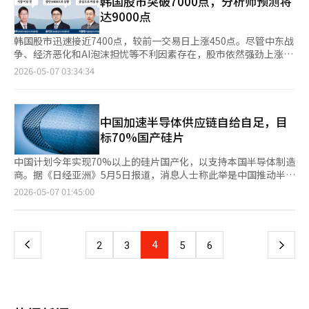
韩国股市突破7000点，分析师预测将
支，增长放缓，尤其是财险因自然灾害影响业绩下滑。他们还指
态，客户被引导至封闭的聊天群。被曝光的公司也不在乎。调查团
达9000点
出，考虑到中东局势等全球金融市场波动性和气候变化带来的大灾
队公开的冠岳区“工厂型房地产”仍在继续营业，嘲笑行政处罚。
害风险增加，将密切监控海外分支的经营状况和财务稳健性，并指
他们的手法精细，通过提前准备的其他名义的办公室转移员工，换
韩国股市迅速接近7400点，较前一交易日上涨450点。尽管中东战
导保险公司进行严格的风险管理。※ 本报道经人工智能（AI）系统
个招牌和负责人，继续“僵尸经营”。调查团队追踪的案例显示了
争、经济恶化和AI泡沫担忧等不利因素存在，股市依然强劲上涨。
翻译与编辑。
现场监管的无力。行政处罚速度不如名义变更快，导致监管失效。
多家证券公司预测下半年股市可能突破8000点，甚至达到9000
2026-05-07 03:34:34
问题的核心在于轻微的处罚和松散的管理。现行法律对虚假广告的
点。 “股市可能达到9000点”6日，亚洲经济对7家证券公司进行
罚款最高为500万韩元，对那些吸引大量客户的人来说，这只是维
调查，结果显示，股市可能进一步上涨至9000点。 Yuanta证券的
持业务的“必要费用”。 地方政府的应对也有限。被动的结构需
崔贤在表示，最佳情况下股市可达8100点，市值可能超过9000
要接到举报才能采取行动，执法人员严重不足。一个区的公务员要
点。三星证券的尹锡模将年度上限从7200点调至8400点，预计12
中国加速半导体供应链自给自足，目
管理数百家中介，实质性调查几乎不可能。在“会处理”的空洞承
个月ROE为19.6%，P/B为2.2倍。Sangsangin证券的白英灿计划
标70%国产硅片
诺下，商家已准备好下一个洗白的法人。市场学会了投机取巧。虚
将预测调至8000点，三星电子和SK海力士的盈利增长是主要动
假房源没有直接打击，即使被发现也只是换个形式，“钓鱼经
力。 许多公司计划重新调整下半年预测。Kiwoom证券的李钟亨
中国计划今年实现70%以上的硅片国产化，以支持本国半导体制造
营”成为行业“新常态”。诚实经营的中介也被迫卷入恶性循环。
表示，考虑到当前股价和盈利动能，需要上调预测，半导体需求将
商。据《日经亚洲》5月5日报道，消息人士称此举是中国推动半导
这种欺骗结构最终伤害的是最脆弱的群体——渴望廉价住所的年轻
继续超过供应。韩国投资证券的柳钟宇表示，尽管目前预测上限为
体供应链本地化的重要步骤。消息人士指出，中国政府的目标被视
页
2026-05-07 01:45:00
人和社会新手。对他们来说，虚假房源不仅是浪费时间，更是对生
7250点，但下半年可能进一步上调，EPS增长推动股市上涨。
为对国内半导体制造商使用国产12英寸硅片的“无声命令”，并认
存权的威胁和对社会信任的破坏。要根除虚假房源，需超越简单
Shinyoung证券的金学均表示，目前市场仍被低估，半导体的影响
为这一目标较其他自给率目标更易实现，可能成为中国半导体自给
一
的“打击”，建立管理体系。对重复违规者进行追踪，监控名义变
显著，市场泡沫不明显，三星电子和SK海力士的市盈率约为6倍，
战略的重大成果。一位业内人士表示，市场上仍有30%对外开放，
更和营业地点的精细网络必须运作。承诺打击容易，但执行承诺需
整体股市低于8倍。他强调，在盈利预测上调前不应过早下结论。
一些中国半导体制造商致力于生产先进芯片，仍需外国领先企业的
上
4
下
2
3
5
6
要坚持不懈。虚假房源依然存在，表明我们的行政速度跟不上商家
AI价值链与半导体的力量研究中心负责人认为，AI和半导体是股市
支持。他补充道，中国内需市场以成熟工艺和传统半导体为主，国
的伎俩。有人今天仍在看不存在的房间，政府和地方政府应提出实
持续上涨的原因。当前股市正处于以AI和半导体为中心的盈利结构
产硅片已能满足需求。硅片是大多数逻辑和存储半导体生产的关键
一
质性解决方案。※ 本报道经人工智能（AI）系统翻译与编辑。
重组阶段，指数水平也在重新评估。 NH投资证券的赵秀洪表示，
材料。12英寸硅片用于先进半导体生产，而8英寸硅片则用于传统
AI周期是关键，半导体行业正从消费转向基础设施。崔贤在表示，
和部分功率半导体。中国在8英寸硅片领域已实现较高自给率。西
页
明年三星电子可能成为全球半导体行业的最大盈利者，甚至超过英
安的中国硅片公司Eswin计划到2026年实现每月120万片的生产能