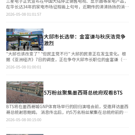
三星电子正式宣布在中国大陆停止销售电视、显示器等家电产品，
在华长达34年的家电市场征程画上句号，近期传的沸沸扬扬的消息
终于官方实锤。这家曾经是“高端家电”代名词的韩国企业，最终
2026-05-08 01:01:57
选择结束在中国家电消费市场的正面竞争。对于三星电子来说，这
可能只是一次集团层面上的战略调整，但对许多中国消费者而言，
这更是一个时代的谢幕。 千禧年前后直至2010年代初，是三星在
中国最辉煌的时期。韩剧里经常出现的双开门冰箱、液晶电视、滚
大邱市长选举：金富谦与秋庆浩竞争
筒洗衣机……在那个中国制造尚未完成品牌升级、消费者对进口家
激烈
电自带滤镜的年代，三星很长一段时间里几乎是“最洋气”的存
在。 但如今中国消费市场已发生天翻地覆的变化，三星的退场，
"大邱也该改变了" "但民主党不行" 大邱的民意正在发生变化。根
表面上看是经营选择，实际上反映的是全球消费电子产业格局的一
据《亚洲经济》7日的调查，正在争夺大邱市长职位的金富谦（民
次根本性逆转，中国企业已经从跟在后面的“追赶者”变成了跑在
主党）与秋庆浩（国民力量）之间的支持率相当接近。支持"变
2026-05-08 01:00:01
前面的“主导者”。 不过，三星并非“逃离”中国，而是在进行
革"的声音与"维护保守"的反应相互交织。 金富谦以民主党首位当
一场深刻的战略重塑。相比利润率越来越低、竞争高度内卷的传统
选大邱国会议员的身份和与李在明政府的联系呼吁支持，强调大邱
家电市场，三星显然更希望把资源集中到AI手机与半导体等未来产
需要改变，并展示其争取政府预算的能力。 在东城路，一位80岁
业上。三星仍将保留半导体、存储芯片、面板等上游核心零部件业
男性表示，虽然他一直支持国民力量，但这次认为金富谦应该试一
5万粉丝聚集墨西哥总统府观看BTS
务，持续运营苏州出口工厂和西安半导体工厂，并加大对高端手机
试。他指出，金富谦与政府关系密切，认为即使秋庆浩曾任经济副
业务的投入。这意味着，即便中国消费者不再购买三星电视，三星
总理，在当前情况下也难以为大邱争取到足够的预算。 一位20多
的屏幕、芯片等仍可能藏于海信、TCL、小米的产品之中。 但三星
岁的女性表示，"在2030代中，支持民主党的人似乎比老一代
BTS将在墨西哥城GNP体育场举行的回归演唱会前，受邀拜访墨西
的离开，也给韩国制造业带来某种警示。过去，韩国企业依靠技术
多。" 在从东大邱到西大邱的途中，一位出租车司机提到，"最近
哥总统谢恩鲍姆。 消息传出后，约5万名粉丝聚集在总统府前的索
领先优势巩固竞争力，但如今，在电视、显示面板、电池、消费电
大邱似乎有改变的气氛，年轻人因就业问题想要改变现状。"
卡洛广场。 据报道，谢恩鲍姆总统与BTS一同出现在总统府阳台，
2026-05-08 00:15:00
子等多个领域，中韩之间的差距正在迅速缩小，甚至部分领域已经
12·3紧急状态的影响也在民意中显现，金富谦因此获得了一定的
向粉丝致意，引发热烈欢呼。 BTS成员也向粉丝挥手致谢，并用手
发生反转。 这意味着，未来韩国企业若想继续维持全球竞争优
反弹支持。一位30多岁的男性专业人士表示，"国民力量仍未摆脱
机拍摄了广场上的人群。 队长RM表示：“很高兴见到大家，非常
势，仅靠传统制造能力已经远远不够，而必须在AI、芯片、操作系
尹锡悦前总统的影响，"并表示支持金富谦。 尽管"保守的心脏"对