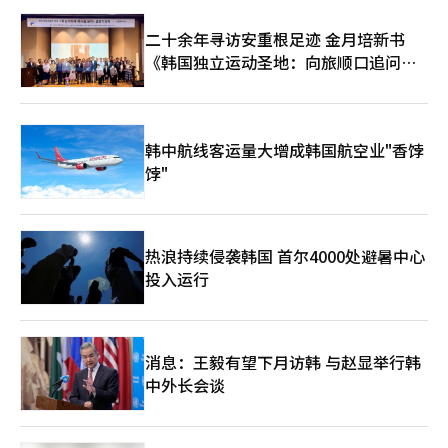
二十余年寻访安重根足迹 金月培新书
《韩国独立运动圣地：向旅顺口追问历
史》出版
韩中航线客运量大增成韩国航空业"香饽
饽"
热浪持续侵袭韩国 首尔4000处避暑中心
投入运行
消息：王毅有望下月访韩 与赵显举行韩
中外长会谈