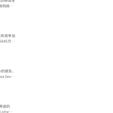
第四季度全
统翻译与编
。当前测算
件下，指数
24年第二
再次下行，
化和竞争加
645万
高偿债压力
部分，其它车
区域
响，电动车
升9.9个
线扩大市
%的收入用
求恢复的信
度交付量连
en的报告，
电动车需
 Seven
及市场波动
作用，影响
但仍实现了
向竞争力强
国范围内推
定化的努力
鸡、快速商
蒂诺的
整合策略。
tte