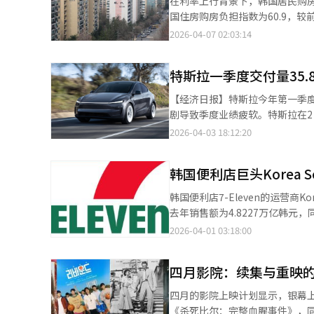
在利率上行背景下，韩国居民购
可能只是短期反弹。市场对政策信
国住房购房负担指数为60.9，较前一
辑。
担指数以中位收入家庭购买中位
2026-04-07 02:03:14
假设为负债收入比（DTI）25.
为60.9意味着家庭需将约16%的收入用于偿还住房贷款本息
特斯拉一季度交付量35
89.3，创下2004年有统计以
季度降至61.1，实现连续七个季
【经济日报】特斯拉今年第一季
并于第三季度降至59.6，为近五年来首
剧导致季度业绩疲软。特斯拉在2日
示，本轮指数回升主要受贷款利
辆。生产量为40.8386万辆，生产
2026-04-03 18:12:20
的主要因素。数据显示，商业银行新发
型为1.613万辆。与去年同期
来看，首尔购房负担显著高于全国
税收抵免在去年9月底结束后，
百分点，创下自2023年第二季
韩国便利店巨头Korea 
场份额，美国和欧洲的电动车需
于偿还房贷本息，购房压力明显偏高。 相比之下，全国其他地区指数虽普遍上升，但除首尔外暂无地
号解读有限。特斯拉CEO埃隆·
韩国便利店7-Eleven的运营商K
示首都地区购房负担显著高于其他区域。 总体来看，在利率仍处相对高位的背景下，韩国居民
续两年下降。今年第一季度业绩
去年销售额为4.8227万亿韩元，
回升迹象。业内普遍认为，未来
求，但仅靠油价上涨难以立即恢
表示，公司去年专注于从中长期
2026-04-01 03:18:00
对居民杠杆水平的影响仍需持续
市场走势。※ 本报道经人工智能
业绩改善。公司去年对现有店铺
的商品。参与该活动的1700多
四月影院：续集与重映
广“新潮流”加盟模式，提高加盟店
将在今年开始显现成效。公司计
四月的影院上映计划显示，银幕上
务等类别的竞争力。同时，将继
《杀死比尔：完整血腥事件》，同