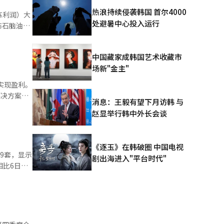
热浪持续侵袭韩国 首尔4000
炼利润）大
质的增
处避暑中心投入运行
布石脑油供
以下。国内
子泵抑制
稳定提供
中国藏家成韩国艺术收藏市
代原料及乙
场新"金主"
脑油供应应
过剩，国内
实现盈利。
2028年
300美
解决方案已
消息：王毅有望下月访韩 与
和精炼利
胀削减法案
编辑。
赵显举行韩中外长会谈
%，炼油-
占北美市场
80%，
合资企
1800亿
通过与
然而，中东
《逐玉》在韩破圈 中国电视
州运营工厂，
9套，显示
烯、丙烯等
剧出海进入"平台时代"
为未来业绩
相比6日国
工厂也表现
减少。这是
元的经济
者推迟或撤
加，ESS
房持有者集
绩的反弹。
牌量增加，
挂牌量增加