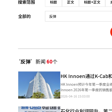
搜索范围
标题
正文
标题+正文
全部的
‘反弹’
新闻
60
个
HK Innoen通过K
HK Innoen预计今年第一季度业绩
Innoen 2026年第一季度的
17.5%。这主要得益于ETC业务部的持续增长。 业绩的主要推动力是胃食管反流
2026-04-16 15:03:00
争加剧，K-Cab在韩国的销售
中南美和印度市场表现良好。预计2026年K-C
石化行业利润回升，第
解，医院需求逐渐正常化。预计第