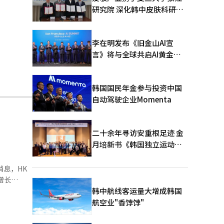
研究院 深化韩中皮肤科研合
作
李在明发布《旧金山AI宣
言》将与全球共启AI黄金时
代
韩国国民年金参与投资中国
自动驾驶企业Momenta
二十余年寻访安重根足迹 金
月培新书《韩国独立运动圣
地：向旅顺口追问历史》出
版
增长
韩中航线客运量大增成韩国
，尤其是在
航空业"香饽饽"
康与美容）