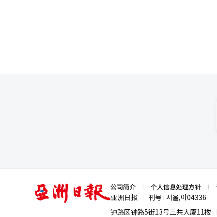
SUV，并考虑引入高端品牌Gen
品牌市场占有率很高，现代汽车需
亚
公司简介
个人信息处理方针
洲
亚洲日报
刊号 : 서울,아04336
|
|
日
报
钟路区钟路5街13号三共大厦11楼