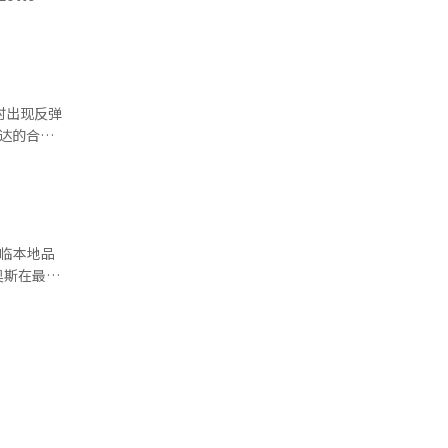
加盟店的客
》。重映本
系统翻译与
忆的橱窗。
院观影频率
的现象，美
分之二。然
时出现反弹
的热门影片
伟达的合作
们成为主流
。HBM是
弹而到来，
应对。全永
新面孔，而
一运营体
由。※ 本
4产品上取
M4供应链
临本地品
为这是供应
奥斯在最近
强化代工厂
，中国为
子在内存和代
在中国或印
奠定了基
核心市场，
术差距备受
到去年的
有望进一步
46款新车
资50亿美
产的电动