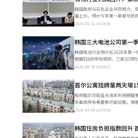
业务部也预计将实现约213亿韩元的销售额，显示出复苏迹象。 D
韩国政府与石化企业共同努力，
业绩预计销售额为1.0712万亿
幅上升。预计今年第一季度亏损
长”。 金研究员认为，美国市场的进入是未来股价走势的关键因素。HK Innoen已通过合作伙伴完成了K-Cab的美国
应稳定措施后，国内石脑油价格趋
2026-04-16 14:03:00
申请。预计在2026年5月的消化
最大乙烯生产企业丽川NCC的开
剂），这将成为美国市场进入的关键。 竞争对手专利到期问题得到解决，市场进入环境改善。金研
6744亿韩元的进口费用支持。4
K-Cab成功进入美国市场，预计20
韩国三大电池公司第一季
烯、丙烯等基础原料也在支持范
入也在推进，合作协议即将完成，可能成为公司价值提升的
对会议。他表示，韩国面临的危
韩国电池行业预计在2026年第
点。HK Innoen在中国引进
石化行业长期亏损。要实现正常化
根据8日的市场预测，三星SDI预计
下半年可上市，对公司业绩有显著贡献。 总之，HK Innoen短期内通过K-Cab和输液业务
元，合同供应约400美元。年初
宣布亏损2078亿韩元。电动车
2026-04-09 14:03:21
国市场进入和新药管线实现结构性
润上升，石化企业计划加快供应链
的税收抵免，LG能源解决方案的
石化一体化企业将升至80%。一
而进行的大规模投资的结果。三
在节约措施下，国内包装材料需求
首尔公寓挂牌量两天增1
业“Ultium Cells”以及
至1900亿韩元的石化企业有望
Stellantis的合资工厂准备
政府暗示可能延长资本利得税豁免
战争结束后，石脑油和乙烯价格可
并与福特合资建设的“BlueOv
多套房持有者重新开始出售。根据房
基础原料的产量。※ 本报道经人
改善的关键基础。随着工厂开工率
会提及延长出售期限的方案，短时
2026-04-08 23:54:00
出高效运营，供应大众和福特的电
因为土地交易许可区的交易需要
型电动车，预计将吸引市场需求。
回出售计划。政策变动后，市场
需求迅速增长。业内人士表示，经
韩国住房负担指数回升 
中的地区反应尤为明显。市场将
※ 本报道经人工智能（AI）系统
但是否会成为长期趋势仍需观察