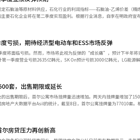
S证券研究员金敏贞表示，HK Innoen 2026年全年
稳定石脑油等原材料供应，石化行业的利润指标——石脑油-乙烯价差（精
韩元，营业利润为1211亿韩元，尽管销售增长不大，但盈利能力改善带来“
的主要石化企业将在第二季度实现盈利。根据行业消息，自李在明政府宣
于稳定。曾一度超过每吨1200美元的石脑油价格已降至每吨1100美元
疾病周（DDW 2026）上，将公布临床三期数据，证明其优于现有PPI（质
工率从55%上升至60%，显示出反弹迹象。李在明政府决定为石脑油供应
究员表示，“如果
月至6月的合同量将获得战前价格上涨部分的50%支持，LPG等石脑油替
27年将开始产生约55亿韩元的特许权收入，并有长期增长潜力。” 欧洲市场的进
度亏损，期待经济型电动车和ESS市场反弹
围内。工业通商部长金正宽与主要炼油、石化、航运企业召开了原油和石
因素。 针对肥胖治疗市场的GLP-1新药也成为新的增长
机需要共同努力，而非单个企业或行业能够解决。由于中国和中东的供应
一季度将面临亏损。然而，市场将此视为反弹的“成长痛”，预计下半年将
的该药物已完成临床三期患者招募，预计2027年上半年确认结果，若进展顺利，
，乙烯精炼利润至少需超过250美元。目前，国内乙烯精炼利润为单次供应
第一季度营业亏损2635亿韩元，SK On预计亏损3000亿韩元，LG能源
保持稳定业绩，长期通过美
精炼利润跌至100美元以下时，部分工厂曾考虑停产或关闭。随着政府支持
需求减缓、整车厂库存调整和原材料价格下跌是主要原因。若不考虑美国通
增长，构建“双重增长战略”。※ 本报道经人工智能（AI）系统翻译与
多元化，重点获取单次供应。预计独立石化企业的NCC开工率将升至70
实际亏损约为4000亿韩元。尽管如此，有分析认为，这些亏损是为了抢
位业内人士表示，去年国内石化行业供应过剩，但若NCC开工率升至70%至
大电池公司正在美国建立和扩大生产基地。LG能源解决方案与通用汽车的
将能得到满足。精炼利润恢复后，LG化学、乐天化学等预计第一季度亏损
500套，出售期限或延长
多个北美工厂正在扩大生产，计划从第二季度开始大规模生产ESS电池。三星SDI
在第二季度实现盈利。由于工厂开工率下降，预计销售额将同比大幅减少。
生产ESS电池，并被视为北美唯一的非中国ESS电池供应商。SK On在乔治亚
的出售期限后，首尔公寓市场挂牌量迅速增加。两天内挂牌量增加了150
能急剧下跌，因此无法盲目购买单次石脑油以提高NCC开工率并增加乙
al SK”工厂将在田纳西和肯塔基陆续完工。业内人士认为，这些投资将成
地产大数据平台Asil的统计，截至8日，首尔公寓挂牌量为77010套。
工智能（AI）系统翻译与编辑。
的提高，美国政府的补贴将显著反映在业绩中。SK On在欧洲的匈牙利
间内增加了1509套。首尔公寓挂牌量在3月底超过8万套后，4月初开始
池。下半年反弹的因素也很明确。全球汽车制造商将推出价格在2-3万美
至少两周时间，而资本利得税豁免将于5月9日结束，导致一些多套房持有
ESS市场的扩张也将带来积极影响，随着AI数据中心的扩展，电力需求增
预期交易期限可能延长，多套房持有者重新挂牌，挂牌量迅速恢复。多套
济型电动车的扩展、ESS的增长和成本结构的改善可能会带来下半年业
首尔房贷压力再创新高
此变化视为“待售房源的重新出现”，政策信号刺激了出售意愿。虽然挂
翻译与编辑。
。由于年初以来的政策限制，市场上已有大量房源。如果新增房源有限，