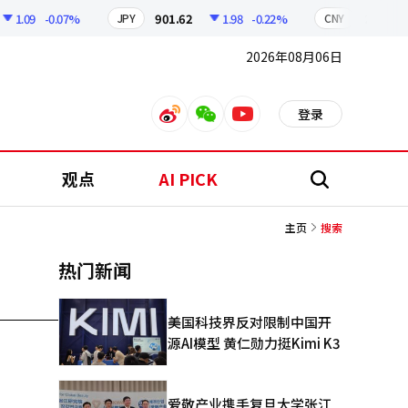
1.09
-0.07%
901.62
1.98
-0.22%
211.02
JPY
CNY
2026年08月06日
登录
weibo
weixin
youtube
观点
AI PICK
搜
索
主页
搜索
热门新闻
美国科技界反对限制中国开
源AI模型 黄仁勋力挺Kimi K3
爱敬产业携手复旦大学张江