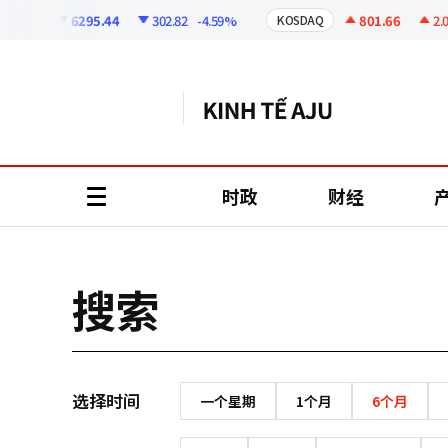
코
인
6295.44
302.82
-4.59%
801.66
2.07
SPI
KOSDAQ
정
보
时政
财经
all
menu
搜索
选择时间
一个星期
1个月
6个月