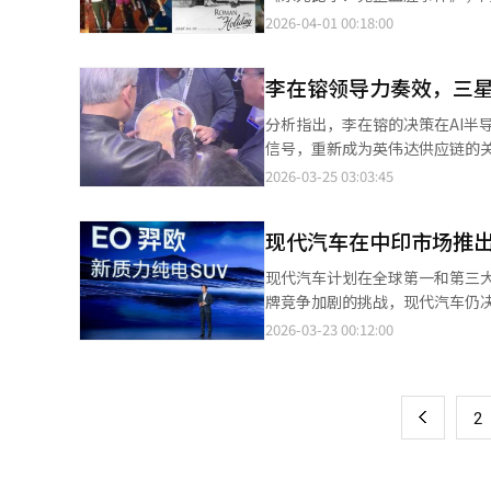
Korea Seven的相关人士
Cinema将在8日推出《罗马
2026-04-01 00:18:00
流量，巩固提高销售和利润的管理
身并不是问题，问题在于这种安
编辑。
这种趋势背后有结构性原因。韩
李在镕领导力奏效，三星
下降，45.8%的受访者表示观
国影院也有类似趋势。根据KCR
分析指出，李在镕的决策在AI半
而，原创电影并非没有市场。AP
信号，重新成为英伟达供应链的关
之一。关键在于是否愿意为原创
关系，提高了其在AI半导体供应
2026-03-25 03:03:45
时。观众逐渐认为“影院无新片
逆转的起点。三星电子在HBM3
而是当观众不再冷漠地认为“这
贤上任后，全面重组了HBM开发
不是更多的怀旧。原创电影的消
现代汽车在中印市场推
系”，加快了开发速度。三星电子成
报道经人工智能（AI）系统翻译
得了竞争优势。这一成果在英伟达供
现代汽车计划在全球第一和第三
中，并有望在后续GPU中扩大供
牌竞争加剧的挑战，现代汽车仍
链角色变化的信号。代工厂部门
的股东信函中宣布，计划到2030
2026-03-23 00:12:00
页
业务。三星电子成功获得英伟达AI
44.4万辆。这一目标相当于去
工厂领域同时供应的能力具有重要
度市场销售。去年这两个市场的总
一
础。市场关注已转向下一阶段。三
但由于竞争加剧，现代汽车急需制定
关注。业内人士表示：“HBM
上
2
13.5万辆，而印度的销量从60.
扩大。”※ 本报道经人工智能（
型，是过去五年推出的18款车型
元，推出26款新车型。现代汽