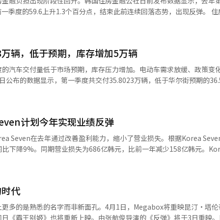
房金融负担出现阶段性回升。韩国住房金融公社日前发布数据显示，去年
号反应敏感，短期内可能影响交易环境。※ 本报道经人工智能（AI）系
季度的59.6上升1.3个百分点，结束此前连续回落态势，出现反弹。 住房购房负
价格住房为基准，在设定标准贷款条件下衡量其偿还房贷本息的压力水平
7%、贷款价值比（LTV）47.9%，贷款期限20年、等额本息还款。在此条
。 从历史走势来看，该指数曾于2022年第三季度升至
.8万辆，低于预期，库存增加5万辆
来的最高水平。此后随着利率调整及房地产市场变化，指数持续回落，并在20
度下降。随后虽在2024年第四季度短暂反弹至63.7，但在去年前三个季度
度的汽车交付量低于市场预期，库存压力增加。电动车需求放缓、政策变
次跌破60。进入第四季度后，指数重新回升至60以上。 韩国住房金融公社表
公布的数据显示，第一季度共交付35.8023万辆，低于华尔街预期的36.5
率上行影响，在房价及居民收入整体变化不大的情况下，利率上升成为推
超过交付5万辆以上。Model 3和Model Y交付量为34.1893万辆，占大
放住房抵押贷款利率由第三季度的年化3.96%升至第四季度的4.23%。 从
相比，交付量增加了约6%，但较上季度减少了14%。美国市场受政策变化影
平均水平。去年第四季度，首尔住房购房负担指数为165.1，较前一季度上
需求有所放缓。全球市场竞争格局也在变化。中国的比亚迪通过价格和产品
度以来的最高水平，升幅亦为近三年来最大。这意味着首尔家庭需将约42.4
Seven计划今年实现业绩反弹
求增长速度放缓。尽管特斯拉在纯电动车销售上领先比亚迪，但市场对需
区超过100，显
马斯克的政治争议仍是变量。去年因马斯克的政治行为导致品牌反感，年
orea Seven在去年通过改善盈利能力，缩小了营业损失。根据Korea Sev
住房贷款偿付压力出现
虽较去年同期反弹，但也受到去年同期基数较低的影响。高油价可能刺激
同比下降9%。同期营业损失为686亿韩元，比前一年减少158亿韩元。Korea
购房负担走势仍将主要取决于利率变化及房地产市场表现，相关政策调整
复销售。美国补贴结束、利率水平、消费心理和价格竞争等多重因素共同
角度重组以盈利为中心的业务组合，尽管经济低迷和消费渠道竞争加剧，
关注。
（AI）系统翻译与编辑。
进行了基于数据的销售结构诊断，并通过“店铺改善活动”将运营策略转
家店铺的销售增长率比未参与的店铺高出约7个百分点。此外，公司还在全
的时代
盈利能力，并改善品牌形象。Korea Seven预计，这些组织和业务稳
划将今年作为业绩反弹的元年，重点加强如紫菜包饭、三明治、面包、炸
更多的是熟悉的名字而非新面孔。4月1日，Megabox将重映昆汀·塔伦
续推进店铺改善活动，并加强高销售额和优质位置的精准选址及商圈扩展
日《霸王别姬》也将重新上映。由张航俊导演的《反弹》将于3日重映。Lo