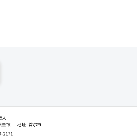
本地电动车
责人
梁圭铉
地址 : 首尔市
|
-2171