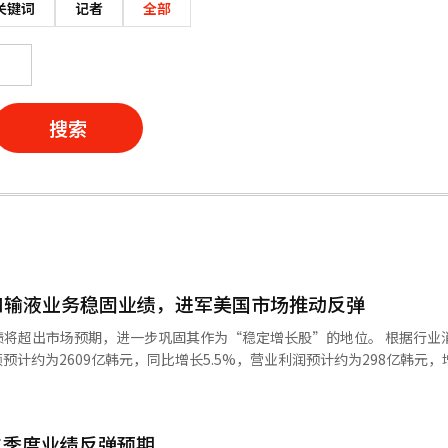
关键词
记者
全部
搜索
-Cab和输液业务稳固业绩，进军美国市场推动反弹
将超出市场预期，进一步巩固其作为“稳定增长股”的地位。 根据行业消息，HK
销售额预计约为2609亿韩元，同比增长5.5%，营业利润预计约为298亿韩元，
病治疗药物“K-Cab”。尽管市场竞
额仍达到约459亿韩元，并且海外成品出口也在扩大，预计达到约41亿韩元
ab成品出口将达到约194亿韩元。 输液业务也在恢复，医疗行业罢工缓
二季度业绩反弹预期
一季度输液销售额约为369亿韩元，全年将达到1493亿韩元。H&B（健