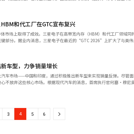
表示：“去年我们建立了稳定的业务基础，并为新的飞跃做好了准备。通过增加
假日》和《蒂凡尼的早餐》的4K修复版，15日上映金·凯瑞的《楚门的世界
体系，我们有信心实现显著的业绩改善。”※ 本报道经人工智能（AI）
排似乎成为填补空白的默认选择。影院逐渐变成了展示安全品牌和熟悉回
国电影产业正处于长期低迷中。根据电影振兴委员会的报告，过去一年影
HBM和代工厂在GTC宣布复兴
影减少，原因包括票价高、缺乏好电影和OTT平台内容丰富。这不仅是韩国
A的分析，过去五年美国票房前20名中，原创电影仅占12%，而续集占三
导体市场上取得了成效。三星电子在高带宽内存（HBM）和代工厂领域同
报道《拯救计划》在2026年初创下非系列电影的开画纪录，成为一季度
键部分。据业内消息，三星电子在最近的“GTC 2026”上扩大了与英
电影提供足够的支持和信任。重映经典和系列电影并非问题，问题在于它
链中的地位。业内人士将此次活动视为三星半导体“重返主导地位的信号”
可看”，这将使影院成为重复过去的场所。影院的春天不会因观众数量反
E竞争中失去主导地位后，李在镕紧急任命全永贤为DS部门负责人，进行
又是个老故事”时才会到来。现在影院需要的是勇气，去支持可能失败的
体系，将分散的DRAM设计、工艺、封装组织整合为以HBM为中心的“统
失最终会失去观众，因为只追求已验证的内容，观众也失去了走进影院的理
出新车型，力争销量增长
功开发了基于10纳米级第六代（D1c）DRAM的核心芯片，并在HBM
与编辑。
应链中得到了验证，三星电子被纳入下一代GPU“Vera Rubin”的HB
大汽车市场——中国和印度，通过积极推出新车型来实现销量反弹。尽管面
应。在GTC现场，英伟达CEO黄仁勋直接提到与三星的合作，业内人士认
决心不放弃这些核心市场。根据现代汽车的消息，首席执行官何塞·穆尼
也迎来了变化。尽管曾因收益不佳而传出分拆传闻，但李在镕选择维持并
年将中国和印度市场的年销量提升至127.65万辆，其中印度为83.25万辆
芯片“Groq 3 LPU”的生产订单，显示出供应链结构的变化。三星电
年全球总销量（727万辆）的23%。现代汽车计划每售出四辆车中就有一辆
意义。业内认为，三星电子已为扩大其在AI半导体全价值链中的影响力
销量为70.2万辆，因此需要增长约82%。尽管中国和印度是不可放弃的
星电子正在推进HBM4E、HBM5等下一代产品的开发，未来能否拉开技
新的市场战略。现代汽车在中国的销量从2024年的18.1993万辆下降
组织重组后，开发速度和完成度同时提升，三星在英伟达供应链中的影响力
4
下
3
5
6
7934万辆下降到57.1878万辆。未来五年，现代汽车计划在中国和印度推出
AI）系统翻译与编辑。
的2.6倍。穆尼奥斯表示，现代汽车将在中国推出20款新车型，并在印度投
一
车将通过本地化车型进行战略性进攻。在印度，将推出完全在当地设计、生