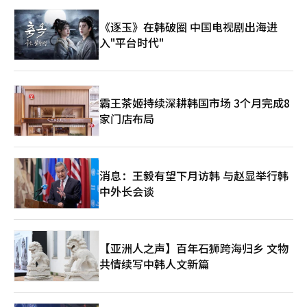
今天为起点，变得更加丰富繁荣。 值得一提的是，本次活动的顺
利举办，离不开核心赞助商中国石油国际事业有限公司兼韩国公司
《逐玉》在韩破圈 中国电视剧出海进
朱磊代表的大力支持。朱磊代表长期关心并积极支持韩中文化交流
入"平台时代"
事业，为本次活动提供了重要助力。与此同时，银联国际韩国公司
赵晋兴副代表和首尔乐园申相澈代表也给予了积极支持，为活动顺
利举行提供了有力保障。 活动内容丰富多彩，涵盖古筝、琵琶等
中国传统乐器演奏，舞狮表演、变脸表演，以及京剧脸谱制作、中
国结手工体验、魔法汉字挑战、汉字姓名书写、脸部彩绘等互动项
霸王茶姬持续深耕韩国市场 3个月完成8
目。学生、家长和普通市民积极参与各项体验活动，现场掌声不
家门店布局
断、反响热烈，充分展现了国际中文日活动的亲和力、参与性与传
播力。 本次活动突破以往以室内场地和会员对象为主的举办形
式，首次在首尔乐园这一开放式公共空间举行，让更多家庭游客与
普通市民能够近距离接触中文和中国文化。主办方表示，今后将继
续秉持国际中文日的宗旨，持续推动韩中教育文化交流与民间友
消息：王毅有望下月访韩 与赵显举行韩
好，为两国人民相互理解和文明互鉴贡献更多力量。 联合国国际
中外长会谈
中文日是2010年联合国新闻部（现全球传播部）启动的节日。这
一倡议以庆贺多种语言的使用和文化多样性，并促进六种官方语言
在联合国的平等使用为目的。同年，中国常驻联合国代表团向联合
国建议，将中文日定为每年4月20日中国传统节气“谷雨”这一
【亚洲人之声】百年石狮跨海归乡 文物
天，以纪念“中华文字始祖”仓颉造字的贡献，全球各地会举办书
共情续写中韩人文新篇
法、文化体验等活动。