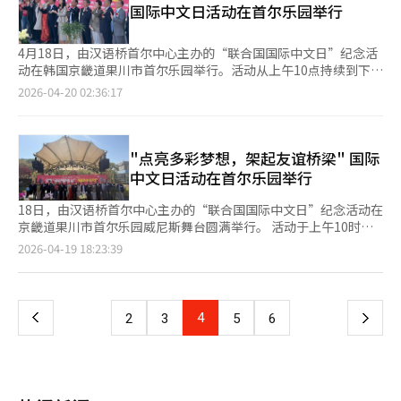
国际中文日活动在首尔乐园举行
购。根据新合同，韩华航空航天将从2028年起向芬兰军队交付112
门K9火炮及其备件。芬兰军队已将K9作为主要火炮系统使用，新
采购的火炮将迅速整合到现有的维护和训练体系中，无需额外转换
4月18日，由汉语桥首尔中心主办的“联合国国际中文日”纪念活
期。这一特点是芬兰选择继续采购的主要原因之一。此次合同再次
动在韩国京畿道果川市首尔乐园举行。活动从上午10点持续到下午
证明了K9在北欧极端环境下的性能和可靠性。芬兰在加入北约
3点，吸引了50多位国内外嘉宾、约500名学生和家长以及3000多
2026-04-20 02:36:17
后，选择韩华航空航天作为战略合作伙伴，显示出对其信任。韩华
名市民参与，现场气氛热烈。国际中文日是联合国为促进多语言使
航空航天计划利用这一机会，进一步拓展在瑞典、丹麦等邻国的市
用和尊重文化多样性而设立的纪念日。此次活动结合了中文学习和
场。公司代表孙在日表示：“此次出口再次证明了我们在欧洲防务
文化体验，展示了中文的国际价值和文化深度，被认为是促进韩国
市场的可信度，我们将继续加强与北约盟国的合作关系。”※ 本
社会更广泛理解中文和中国文化的开放平台。开幕式上，驻韩中国
"点亮多彩梦想，架起友谊桥梁" 国际
报道经人工智能（AI）系统翻译与编辑。
大使戴兵、韩国佛教太古宗总务院长常真法师、经济日报社长梁圭
中文日活动在首尔乐园举行
贤、组委会代表李正恩等中韩两国政商文化界人士出席。李正恩在
开幕辞中表示，“国际中文日是通过语言和文化扩大相互理解和交
18日，由汉语桥首尔中心主办的“联合国国际中文日”纪念活动在
流的重要契机”，希望更多青少年和市民自然接触中文和中国文化
京畿道果川市首尔乐园威尼斯舞台圆满举行。 活动于上午10时开
的魅力。戴兵大使在致辞中称，“韩国的多家教育机构和学术团体
幕，至下午3时顺利结束，吸引了50余位海内外嘉宾、约500名学
页
2026-04-19 18:23:39
在国际中文日举办了丰富多彩的活动”，并评价此次活动为面向大
生及家长，以及3000余名普通市民到场参加，现场气氛热烈，互
众开放的体验型项目，展示了其意义。他希望通过体验汉字的象形
动踊跃。国际中文日是联合国为促进多语种使用、尊重文化多样性
一
美和韵律，重新思考语言的乐趣和生活的意义，并期待通过中文扩
而设立的重要纪念日。此次活动以中文学习与中国文化体验相结合
大理解和友谊。梁圭贤社长强调，“中文日不仅是纪念特定语言，
的方式，集中呈现了中文的国际价值、文化内涵与时代活力，也为
上
4
下
2
3
5
6
更是分享人类文明智慧的世界公民节日”，通过语言和文化体验形
韩国社会进一步理解中国语言文化、拓展中韩民间友好与教育文化
成的共鸣将成为中韩友好的基础。此次活动在中国石油国际事业有
交流搭建了开放而生动的平台。 开幕式上，中国驻韩国大使戴
一
限公司和韩国法人代表朱磊的支持下进行，银联国际韩国法人副代
兵、韩国佛教太古宗总务院院长常真法师、《亚洲日报》社长梁圭
表赵振兴和首尔乐园代表申尚哲也参与了赞助。现场有古筝和琵琶
铉，以及中韩企业界、教育界、文化界代表等出席活动。 主办方
页
演奏、狮子舞和变脸表演等传统文化节目，京剧面具制作、中国结
代表李祯恩在开幕致辞中表示，国际中文日不仅是重温中文国际价