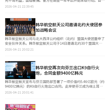
元不当利益，面临被捕。警方在调查一年半后开始采取行动。首尔
编辑。
警察厅金融犯罪调查队21日表示，已申请对方时赫的逮捕令，指控
2026-04-21 22:39:45
其违反资本市场法进行欺诈性不正当交易。这是自去年11月最后一
次传唤调查后，时隔约五个月的行动。方时赫被指控在2019年
HYBE上市前，向现有投资者虚假说明上市计划，诱导他们将股份
转让给特定私募基金。上市后，股份价值上升，方时赫根据事先签
韩华航空航天公司邀请北约大使团参
订的秘密协议分得部分差价。警方认为方时赫从中获利约1900亿
加战略会议
韩元，并发现与私募基金分享约30%差价的结构。股权转移过程
中，使用了私募基金设立的特殊目的公司（SPC）。资本市场法禁
韩华航空航天公司与北大西洋公约组织（北约）盟国大使团重申了
止通过虚假信息或不正当计划获取金融投资产品交易利益。若因违
安全伙伴关系。韩华航空航天公司于14日邀请北约30个盟国大使
反该法获利超过50亿韩元，可处无期徒刑或五年以上有期徒刑。调
团到总部，举行了“韩华-北约大使团战略对话”。会议上，韩华
2026-04-21 20:02:21
查始于2024年底的情报获取，随后在去年6月和7月对韩国交易所
航空航天展示了其全球防务能力及与北约的合作愿景，介绍了K9
和HYBE总部进行搜查，获取上市相关资料，并限制方时赫出境。
自行火炮、多管先进制导导弹“天武”等产品，以及无人机、卫星
从9月至11月共传唤方时赫五次，进行法律审查。调查过程中，初
等现代战领域的业务组合，并讨论了未来的安全贡献方案。韩华航
期搜查令曾两次被检方驳回，导致调查长期化，受到“拖延调
空航天已向包括芬兰、罗马尼亚在内的北约6个国家供应K9自行火
韩华航空再次向芬兰出口K9自行火
查”批评。此次逮捕令申请引发关注，因涉及外交争议。驻韩美国
炮，成为全球市场的领导者。“天武”导弹也已出口至波兰、爱沙
炮，合同金额9400亿韩元
大使馆近日向警方递交信函，请求允许方时赫访美，参加7月美国
尼亚、挪威等北约成员国，扩大了与北约的战略合作关系。韩华航
独立日250周年活动及支持BTS世界巡演。警方表示将“依法审
空航天目前在罗马尼亚建设“H-ACE欧洲”工厂，并在波兰通过合
韩华航空航天宣布与芬兰国防部签署了一项价值约5.46亿欧元（约
查”该请求，但逮捕令申请实质上限制了其出境可能性。方时赫方
资企业建立“天武”导弹的本地生产体系，强化其在欧洲防务生态
9400亿韩元）的K9自行火炮出口合同。此举使芬兰成为继土耳其
面全面否认指控，称未欺骗投资者，股份出售是应投资者要求，上
系统中的核心地位。韩华航空航天公司代表孙在一表示：“此次北
和波兰之后，北约第三个大规模使用K9的国家。合同签署仪式于9
2026-04-21 20:01:41
市过程遵循相关法律法规。警方计划根据法院的逮捕令审查结果，
约大使团的访问将进一步深化与北约盟国的防务合作，并持续为北
日在芬兰赫尔辛基的身份制议会大厦举行，出席者包括韩华航空航
若成功拘留方时赫，将加快调查进程。※ 本报道经人工智能（AI）
约的防御能力提升做出贡献。”※ 本报道经人工智能（AI）系统翻
天代表孙在日、芬兰国防部资源政策局长奥利·鲁图以及驻芬兰韩
系统翻译与编辑。
译与编辑。
国大使金正河等。自2017年3月与韩华航空航天（当时为韩华
Techwin）签署供应48门K9火炮的合同以来，芬兰一直在扩大采