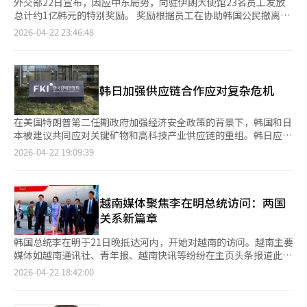
外交部22日宣布，因应中东局势，向驻伊朗大使馆23名员工发放
总计约1亿韩元的特别奖励。 奖励根据员工在协助韩国公民撤离过
程中的工作量和风险暴露程度进行差异化发放，包括13名韩国籍员
2026-04-22 23:46:48
工和10名外籍员工。 外交部表示，驻伊朗大使馆员工在战争爆发
后仍正常运作，与伊朗方面保持紧密沟通，成功协助韩国公民及伊
朗家庭通过陆路撤离。 此外，外交部补充道：“员工们在危险环
境中每日确认滞留公民的安全，展现了卓越的奉献精神，取得了保
韩日加强供应链合作应对复杂危机
护海外公民的显著成效。” 李在明总统在14日的国务会议上询问
外交部长赵贤是否已对伊朗大使馆员工进行奖励，并嘱咐要妥善关
心。 ※ 本报道经人工智能（AI）系统翻译与编辑。
在美国特朗普第二任期政府加强经济安全政策的背景下，韩国和日
本被建议共同应对关键矿物和高科技产业供应链的重组。韩日应通
过海外资源开发和多边合作平台，积极寻找共同项目，以在全球供
2026-04-22 19:09:39
应链变化中保持产业竞争力。韩国经济人协会下属的韩国经济研究
院与日本经团联综合政策研究所于22日在经团联会馆国际会议室共
同举办了“复杂危机时代的韩日新经济合作研讨会”。此次研讨会
旨在寻找在快速变化的国际经济环境中韩日经济合作的新方向。韩
越南媒体聚焦李在明总统访问：两国
国产业通商部通商交涉本部长吕汉求在主题演讲中表示：“韩日两
关系新篇章
国面临共同的挑战和不确定性。当前中东局势不稳，美中战略竞争
加剧，需要国家间灵活的联盟。”他补充道：“为了供应链合作，
韩国总统李在明于21日晚抵达河内，开始对越南的访问。越南主要
基于韩日供应链伙伴关系协议（SCPA）的合作，以及地缘战略资
媒体如越南通讯社、青年报、越南快讯等纷纷在主页头条报道此
源合作论坛（FORGE）、国际能源署（IEA）等多边平台的合作至
事，显示出当地的高度关注。青年报强调，这是李在明总统上任后
2026-04-22 18:42:00
关重要。”韩日两国一直致力于加强半导体等高科技产业合作和稀
首次对越南进行国事访问，也是越南第16届国会完成国家领导层改
土等供应链稳定。韩国正在推进供应链三法和稀土综合对策，日本
组后，首位访问的外国国家元首。越南通讯社详细报道了李总统夫
则基于经济安全法进行国内稀土勘探和开发。吕本部长指出：“在