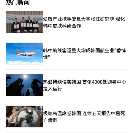
热门新闻
工艺、“魔法汉字”体验、汉字名字书写、脸部彩绘等多种参与型
值与文化意义的重要契机，也是通过语言与文化深化韩中相互理
项目，市民积极参与，反响热烈。此次活动首次在首尔乐园这一开
解、拓展教育文化交流的重要平台；她并指出，希望本次活动能够
放空间举行，提升了活动的可及性和大众性。联合国国际中文日由
让更多学生、青少年和普通市民以更加亲近、自然的方式感受中文
爱敬产业携手复旦大学张江研究院 深化
联合国新闻部（现全球传播部）于2010年设立，旨在促进多语言
与中国文化的魅力。 戴兵大使在致辞中表示，国际中文日来临之
韩中皮肤科研合作
使用和文化多样性，鼓励联合国六种官方语言的平衡使用。同年，
际，韩国许多教育机构和学术团体组织开展了丰富多彩的活动，受
中国提议以传统节气“谷雨”为纪念日，以纪念被认为是汉字创始
到广泛欢迎。今天的活动更是带来趣味性十足的沉浸式体验，完全
人的仓颉。目前，全球各地举办书法和文化体验等多种纪念活动。
面向大众开放，更加诠释了国际中文日连接世界的意义。希望通过
欣赏中国文化和艺术，体验中文的象形之美、韵律之美，通过书写
汉字姓名，体验汉字使用的乐趣和意义，更深体会父母的心愿和自
韩中航线客运量大增成韩国航空业"香饽
己的人生价值。要以中文为桥，加深理解，增进友谊，为促进中韩
饽"
战略合作伙伴关系发展做出新的更大贡献。 谈及活动对双边关系
的意义时，戴兵表示，中韩两国比邻而居，友好交往源远流长。当
前，在两国元首战略引领下，双边关系发展迎来新机遇。希望通过
今天这样的活动，加深理解，增进友谊。这一讲话引发现场来宾与
热浪持续侵袭韩国 首尔4000处避暑中心
观众广泛共鸣，也进一步凸显了国际中文日活动在促进民间相知相
投入运行
亲方面的现实意义。 梁圭铉在贺词中表示，联合国设立的“中文
日”，并不仅仅是纪念某一个国家语言的日子。它是全球数亿人口
沟通交流的重要工具，也是承载着数千年人类文明智慧的载体，更
是尊重多语言主义与文化多样性的世界公民共同庆典。我深信，今
天大家说出的一句中文，体验文化时获得的一份快乐，都将成为进
极端高温席卷韩国 连续五天报告中暑死
一步巩固韩中两国友好关系的重要基石。我们《亚洲日报》也将继
亡病例
续作为连接韩国与中国的桥梁，竭尽全力发挥媒体应有的作用，推
动此类文化交流持续深化与扩大。期待韩中两国教育与文化网络以