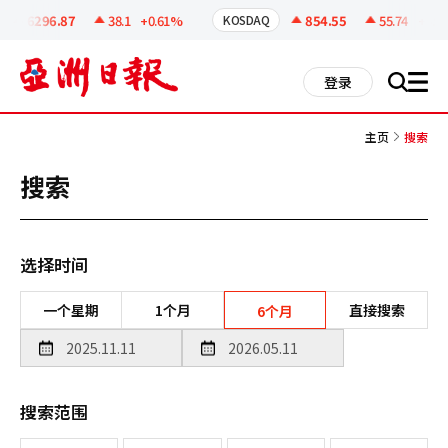
코
인
6296.87
38.1
+0.61%
854.55
55.74
+6.98
KOSDAQ
정
보
all
登录
搜
men
索
主页
搜索
搜索
选择时间
一个星期
1个月
直接搜索
6个月
搜索范围