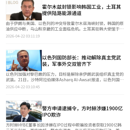
妇抵达内排机场的场景，并展示了多张照片。越南快讯详细介绍了
能源安全方面，为了在供应危机时迅速共同应对，需加强石油、天
随行代表团，包括副总理兼科学技术信息通信部长裴庆勋、外交部
霍尔木兹封锁影响韩国工业，土耳其
然气等的相互储备和互换合作。”韩国拥有世界最大的储存基础设
长赵贤、产业通商资源部长金正官等。还介绍了李总统的背景，他
提供陆路能源通道
施，而日本则运作超过国内需求的余量，预计会产生协同效应。实
毕业于中央大学法学系，曾任城南市长、京畿道知事、国会议员、
际上，今年3月，韩国天然气公司与日本最大LNG企业JERA签署
民主党代表。《青年报》关注此次访问的外交意义，报道指出这次
由于伊朗与美国、以色列的冲突导致霍尔木兹海峡封锁，韩国的原
了“LNG供应合作协议”，承诺推进LNG互换等合作。韩国对外经
会晤将成为两国领导人之间深化关系和信任的历史性里程碑。李总
油供应中断，乌山和京畿的工业面临危机。土耳其驻韩大使馆于21
济政策研究院副院长安成培强调：“韩日两国需要扩大在第三国的
统还与韩国主要企业集团的领导人一同出访，包括SK集团会长崔
日召开紧急简报会，提出通过土耳其的陆路能源通道解决方案。大
2026-04-22 03:11:19
矿产开发和基础设施投资等共同项目。”他指出，韩日已在镍、
泰源、三星电子会长李在镕等。经济专业媒体VnEconomy深入分
使穆拉特·塔梅尔与商务官员外兹雷姆·温特兹及新闻官员塞尔詹
铜、铁矿石等资源开发项目中有合作经验，需进一步扩大。安副院
析了此次访问的经济意义，引用越南驻韩大使的话，称这次访问是
·多安主持会议，强调土耳其的能源和物流网络是韩国的关键生命
长解释说，多边合作平台关键矿物协议（ATCM）未来可能左右价
两国关系新发展阶段的战略锚点。目前，韩国是越南最大的外国投
线。塔梅尔指出，波斯湾的动荡揭示了全球经济的脆弱性。塔梅尔
格机制、投资标准和供应链规范，因此韩日合作至关重要。安副院
资国，累计投资额约850亿至900亿美元。去年两国贸易额估计为
表示，韩国应迅速转向土耳其的能源网络，以应对海上封锁带来的
以色列国防部长：推动解除真主党武
长还表示：“韩日降低对锂、石墨、稀土等主要矿物的特定国家依
900亿至950亿美元。大使还表示，若从资本和劳动力依赖型合作
供应链中断。他提到土耳其的TANAP和“土耳其流”管道网络，
装，军事外交双管齐下
赖是紧迫任务。在关键矿物领域，精炼和加工阶段对特定国家的依
转向以半导体、人工智能和高科技产业为中心的技术创新合作，到
强调其在地中海和欧洲市场的稳定性。塔梅尔警告说，物资流动的
赖度高，导致两国都暴露在供应链风险中，因此需要围绕关键矿
2030年实现1500亿美元的贸易目标是可能的。媒体还提到，明年
中断将对双方造成破坏性影响。他呼吁韩国企业将土耳其视为战略
以色列加强对黎巴嫩的压力，目标是解除亲伊朗武装组织真主党的
物、半导体、能源等战略产业实现供应链多元化。”亚洲大学教授
在越南富国岛举行的亚太经合组织（APEC）峰会将成为两国在数
生产和物流中心，而不仅仅是市场。温特兹强调土耳其的经济活力
武装。21日，沙特阿拉伯媒体Asharq Al-Awsat报道，以色列国防
久野新表示：“在半导体、电池、关键矿物等战略产业中，降低对
字经济、绿色增长和可持续供应链领域加强合作的契机。※ 本报
和与欧盟的关税同盟，为韩国企业提供了有利的投资环境。她指
部长卡茨表示，行动目标是解除真主党的武装，消除对以色列北部
2026-04-22 03:10:45
特定国家的依赖，并建立危机时可共同应对的体系最为重要。”他
道经人工智能（AI）系统翻译与编辑。
出，土耳其在无人机领域的出口增长，显示了在国防和绿色能源领
的威胁。他强调，将采取军事和外交措施。以色列总理内塔尼亚胡
建议：“两国应提升信息共享、共同采购、生产合作等更实质性的
域的合作潜力。战略合作的核心是由韩国电力公司参与的锡诺普核
在15日的黎巴嫩谈判中提出，目标是解散真主党并实现长期和平。
合作机制。”驻日韩国大使李赫在致辞中表示：“通过韩日领导人
电站项目。塔梅尔称其为“百年伙伴关系”，并强调这些项目对修
尽管进行谈判，以色列仍将继续在南黎巴嫩的军事行动和缓冲区建
间的穿梭外交，不仅促进了贸易和投资的扩大，还在经济安全、高
复战争创伤的重要性。多安表示，土耳其大使馆始终准备与韩国媒
设。以色列加强了现场控制。20日，路透社报道，以色列限制南黎
警方申请逮捕令，方时赫涉嫌1900亿
科技、供应链稳定、国际规范形成等广泛领域深化了合作。”他强
体沟通，强调土耳其在韩国的开放态度。土耳其计划通过杰伊汉港
巴嫩21个村庄和利塔尼河附近地区的居民进入，并加强了军队驻
IPO欺诈
调：“重要的是这些外交成果能转化为实际的经济成果。”※ 本
口提供伊拉克石油的替代方案，并计划在未来几个月内将运输能力
扎，称这是为了防止真主党重新渗透。美国正在调解以色列和黎巴
报道经人工智能（AI）系统翻译与编辑。
提高到每日35万桶。※ 本报道经人工智能（AI）系统翻译与编
嫩之间的谈判。路透社称，双方将于23日在华盛顿举行第二次大使
方时赫HYBE董事长因涉嫌在IPO过程中欺骗投资者获取1900亿韩
辑。
级会谈，但谈判进展困难。※ 本报道经人工智能（AI）系统翻译与