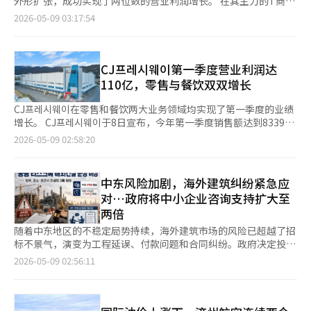
外形扩张，成功实现了两位数的营业利润增长。 在其主力的T商务
·鲍威尔的任期结束等重大事件即将到来。特别是市场将通过物价
分点。 去年并入的汉昂系统在第一季度的销售额为2.7482万亿韩
领域，KT阿尔法减少了利润较低且库存压力大的直接采购比例，
2026-05-09 03:17:54
指标来评估年内降息的可能性和通胀压力。 Kiwoom证券的研究
元，营业利润为972亿韩元。与去年同期相比，销售额增长5%，
集中发展以企业间交易(B2B)为主的移动商品券业务，这一战略获
员金裕美表示：“美国和伊朗都面临战争长期化的压力，因此谈判
营业利润增长361.1%。 韩国轮胎正在扩大对梅赛德斯-奔驰、宝
得了积极评价。 根据8日金融监督院电子公示系统的数据，KT阿尔
过程将持续。”她补充道：“如果CPI没有大幅超出市场预期，对
马、福特等全球整车厂的内燃机和电动车新车用轮胎的供应。目前
法在合并基础上，2026年第一季度营业利润暂时统计为135亿韩
金融市场的负面影响将是有限的。”她还指出：“美中首脑会谈将
已向包括保时捷在内的全球50多个品牌、300多个车型供应新车用
元，同比增长10.5%。当期净利润为114亿韩元。同期整体营收为
CJ프레시웨이第一季度营业利润达
成为关注的重点，可能会讨论关税冲突的缓解以及半导体和稀土供
轮胎。 以电动车专用品牌“iON”为主的电动化市场攻势也在持
962亿韩元，下降0.4%。 KT阿尔法表示：“虽然由于委托运营中
110亿，零售与餐饮双双增长
应链的谈判。” 专家们认为，半导体主导的现有主流股票趋势可
续。iON涵盖从16英寸到22英寸的约300个规格产品系列。 去年并
心的商品组合调整，营收略有下降，但整体内在实力更加稳固。”
能会继续保持。然而，随着最近急剧上涨带来的压力加大，部分行
入的汉昂系统也延续了盈利能力恢复的趋势。汉昂系统2026年第
主力业务T商务（数据购物）方面，盈利中心的体质改善效果逐渐
CJ프레시웨이在零售和餐饮两大业务领域均实现了第一季度的业绩
业的轮动也可能会并行进行。通信设备、造船、二次电池和可再生
一季度的销售额为2.7482万亿韩元，同比增长5%；营业利润为
显现。第一季度营收因直接采购运营缩减，同比下降4.0%，为638
增长。 CJ프레시웨이于8日宣布，今年第一季度销售额达到8339亿
能源等业绩和动能得到支持的行业被认为是替代选择。 NH投资证
972亿韩元，增长361.1%。分析认为，这与成本结构改善和生产
亿韩元，但营业利润增长了4.8%。 针对活跃老年人和生活方式趋
韩元，营业利润为110亿韩元，分别比去年同期增长4.4%和
券的研究员那正焕表示：“当前的上涨是基于业绩上调的趋
2026-05-09 02:58:20
效率提升有关。 韩国轮胎相关人士表示：“我们计划基于美国田
势推出的独家产品，以及加强的策划节目安排，均促进了盈利能力
3.8%。 支撑业绩的核心业务——食材流通（餐饮食材及食品原
势。”他指出：“保持半导体和电力设备作为核心持仓，同时在业
纳西工厂和匈牙利工厂的扩建，扩大全球供应能力，并将乘用车和
的提升。 随着观众数量的减少和移动购物的快速增长，T商务市场
料）销售额为3999亿韩元。其中，在线销售额同比增长17%，成
绩上调逐步展开的行业中扩展优质股的投资组合策略是有效
轻型卡车新车用轮胎销售中大轮胎产品的比例提高到51%，电动车
面临挑战。KT阿尔法计划加强移动渠道，并通过人工智能(AI)技术
为增长的主要动力。 韩国国内企业间交易（B2B）食材流通市场
的。”※ 本报道经人工智能（AI）系统翻译与编辑。
中东风险加剧，海外建筑纠纷紧急应
轮胎的比例提高到33%以上。”※ 本报道经人工智能（AI）系统
提升广播质量，以增强竞争力。 移动商品券业务则展现出更为显
规模达到50万亿韩元，但目前仍以地区批发商为主的线下交易占据
翻译与编辑。
对…政府将中小企业咨询支持扩大至
著的增长。第一季度移动商品券的营收同比增长7.5%，达到324亿
大部分市场。这也是各大流通企业在数字化转型中展开激烈竞争的
两倍
韩元，营业利润增长8.4%。特别是针对B2B客户的定制化专属销
原因。 为主导市场重组，CJ프레시웨이在3月将运营B2B食材开放
售和与大型平台的前瞻性合作，推动了整体交易额的43.3%大幅增
市场平台“食봄”的信息技术（IT）公司Marketboro的股份增至
随着中东地区的不稳定局势持续，海外建筑市场的风险已超越了招
长。 KT阿尔法的移动商品券品牌‘礼品秀’在国内B2B移动商品
55%，成为最大股东。 借此契机，公司积极扩展特许经营新客
标不景气，演变为工程延误、付款问题和合同纠纷。政府决定投入
券市场中保持第一位，截至去年底，累计企业客户已突破18万家。
户，并提升乳制品、海产品等差异化产品的供应和物流网络，加速
4000万元的追加预算，扩大对中小型和中型建筑公司的海外建筑
2026-05-09 02:56:11
KT阿尔法正在加强股东回报政策。公司去年实现营业利润442亿韩
在线流通生态系统的掌控。 餐饮业务（餐饮食材及食品服务）销
纠纷咨询支持。 根据8日国土交通部的消息，政府通过追加预算获
元，创下历史新高，并首次实施每股280韩元的现金分红，正式启
售额得益于无厨房战略，达到了4274亿韩元。无厨房是一种不受
得了4000万元，将扩大“海外建筑综合咨询支持项目”的运营。
动股东回报政策。 KT阿尔法相关人士表示：“今年将在‘稳定中
场地限制的餐饮服务未来解决方案模型，相关服务“Fresh Meal
该项目旨在为已完成海外建筑业注册的中小型和中型建筑公司提供
创新’的方针下，集中于基于AI的效率提升和客户体验创新。同
On”等销售额同比增长41%，为盈利能力的提升做出了贡献。 今
法律、劳务、税务等在海外项目执行过程中遇到的困难支持。国土