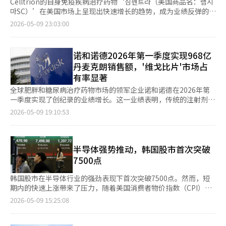
Celltrion的自身免疫疾病治疗药物‘짐펜트라（美国商品名：램시
마SC）’在美国市场上呈现出快速增长的趋势，成为业绩反弹的核
心支柱。该药物作为全球首个也是唯一的皮下注射（SC）形式的
2026-05-09 23:03:00
英夫利昔单抗，正在迅速动摇以静脉注射（IV）治疗为主的市场结
构。 根据Celltrion的数据显示，今年第一季度‘짐펜트라’的处方
量同比增长185%，创下历史最高季度业绩。这一数字超过了去年
诺和诺德2026年第一季度实现968亿
上半年整体的处方量。 这一成就的背后是美国公司推行的‘3P战
丹麦克朗销售额，'维戈比片'市场占
略（Provider·Payer·Patient）’。Celltrion自产品上市初期
有率显著
就将医生、保险公司和患者作为核心目标，并为各个群体制定了优
化的接触方式。 首先，Celltrion集中攻克拥有处方权的医疗人
全球肥胖和糖尿病治疗药物市场的领军企业诺和诺德在2026年第
员。公司董事长徐正仁及管理层亲自巡回美国，针对主要医院和专
一季度实现了创纪录的业绩增长。这一业绩表明，传统的注射剂为
科医生进行产品说明会，并建立了按疾病和区域划分的核心医疗人
主的肥胖治疗市场正在迅速向口服（药片）制剂转型，吸引了全球
2026-05-09 19:10:53
员网络。同时，扩大了约100人的本地销售团队，增强了组织基
制药生物行业的关注。根据韩国生物协会生物经济研究中心的数据
础。这一举措被认为有助于形成从产品介绍到实际处方的良性循
显示，诺和诺德第一季度的合并销售额为968亿丹麦克朗（约合22
环。 在与保险公司及处方药报销管理公司（PBM）的谈判中也取
万亿韩元），按固定汇率（CER）计算，同比增长32%。此次销售
得了成效。美国药品市场的报销情况是处方扩大的关键变量。
激增的主要原因之一是美国政府的药价退款政策带来的一次性收
半导体强势推动，韩国股市首次突破
Celltrion自上市初期就与大型PBM和主要保险公司进行谈判，确
益。美国政府正在对“340B目标医院”进行过高药价的退款程
7500点
保了超过90%的报销覆盖率。这被认为是降低医疗人员在处方决策
序，诺和诺德因此获得了约420亿美元（约合5.8万亿韩元）的退
中面临的最重要障碍。 同时，针对患者的营销活动也在进行。通
款，这一金额已反映在业绩中。然而，剔除这一一次性因素后，纯
韩国股市在半导体行业的强劲表现下首次突破7500点。然而，短
过电视、YouTube和社交媒体等多种渠道进行直接广告（DTC），
业务业绩的分析显示，各产品线的表现差异明显。剔除340B退款
期内的快速上涨带来了压力，随着美国消费者物价指数（CPI）和
提高了疾病的认知度，并通过医院内的广告影响了实际的治疗选择
后，第一季度的销售额为700亿丹麦克朗（约合16万亿韩元），同
美中首脑会谈等重要事件的临近，下周股市可能面临行业轮动和波
2026-05-09 15:25:08
过程。尤其是可自我注射的皮下注射形式的便利性得到了强调，患
比下降4%。各部门的表现为：糖尿病治疗药物下降11%，胰岛素
动性加大的风险。 根据韩国交易所的数据，9日，韩国综合股价指
者的偏好迅速上升。 市场环境也对‘짐펜트라’的推广起到了积极
下降17%，罕见病治疗药物下降2%，但肥胖治疗药物部门则实现
数较前一交易日上涨7.95点（0.11%），收于7498.00。在4日至8
作用。传统的英夫利昔单抗IV形式需要患者到医院进行长时间的注
了22%的高速增长，支撑了公司的整体基础实力。在此次业绩发布