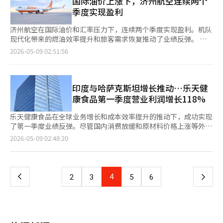
国际油价上涨下，济州航空连续两个
时，通过扩展合作伙伴关系和集团协同效应，实现持续增长，提高
年1月，CJ프레시웨이在仁川机场T2新开设了国内规模最大的美食
部表示，此次扩展将专家咨询时间从原来的12小时增加到24小
季度实现盈利
股东价值。”※ 本报道经人工智能（AI）系统翻译与编辑。
广场“Gourmet Bridge”，大宗特许经营销售额同比增长43%。
时。今年起，劳务咨询也纳入支持项目。 政府扩大支持的原因在
以儿童及学校餐饮渠道为中心的餐饮食材销售扩展也支撑了业务业
于中东地区的地缘政治风险可能导致海外建筑项目的成本和合同纠
济州航空在国际油价和汇率压力下，连续两个季度实现盈利。机队
绩。 CJ프레시웨y首席财务官（CFO）任成哲表示：“尽管面临季
纷加剧。由于中东地区的不稳定，油价、原材料价格和物流费用的
现代化带来的燃油效率提升和旅客需求恢复推动了业绩反弹。 济
节性淡季和不确定的外部环境，我们在零售和餐饮两大业务的平衡
波动加大，海外现场可能会出现工程停工、工期延误、付款延迟和
州航空于8日公告，2026年第一季度实现营收4982亿韩元，营业利
2026-05-09 02:51:56
增长以及以在线和无厨房为中心的新增长模式的成果得到了验证。
合同变更等问题，导致发包方与承包商之间的冲突增加。 实际
润644亿韩元。营收同比增长36.5%，营业利润从去年的357亿韩
我们将加快执行速度，建立以盈利能力为中心的可持续增长结
上，海外建筑的招标情况已经急剧下降。根据海外建筑综合信息服
元亏损转为盈利，净利润为122亿韩元。 济州航空在去年第四季度
构。”※ 本报道经人工智能（AI）系统翻译与编辑。
务（OCIS）的数据，今年第一季度的海外建筑招标额为203.739亿
报告了186亿韩元的营业利润，连续两个季度实现盈利。在国际油
美元，比去年同期的821.225亿美元下降了75.2%。与过去五年第
价和汇率波动的情况下，济州航空的表现受到好评。 济州航空表
印度与哈萨克斯坦增长推动…乐天健
一季度的平均招标额688.678亿美元相比，下降幅度达到70.4%。
示，业绩改善的主要原因是通过机队现代化改善了收益结构，同时
康食品第一季度营业利润增长118%
尤其是中东地区的招标额为31.622亿美元，同比下降93.6%。 考
旅客需求也有所增加。今年第一季度新增了两架次世代飞机B737-
虑到国内海外建筑结构对中东的高度依赖，这一冲击不可小觑。根
8。今年11月和2月，济州航空返还了两架机龄超过20年的B737-
乐天健康食品在全球业务增长和成本效率提升的推动下，成功实现
据国土部和海外建筑协会的统计，去年海外建筑招标额为4727亿
800租赁飞机，并在3至4月间出售了两架老旧飞机。由此，航空燃
了第一季度业绩反弹。尽管国内消费放缓和原材料价格上涨等外部
美元，创下2014年以来的最高纪录。其中，中东的招标额约为119
油费用较去年减少了约16%。 济州航空计划在现有的10架B737-8
因素影响，盈利能力依然有所改善。 8日，乐天健康食品公布2026
页
2026-05-09 02:48:20
亿美元，占总额的25.1%。中东是国内建筑公司在工厂和基础设施
基础上，到年底再增加5架。今年第一季度的乘客总数为331万
年第一季度合并营业收入为1兆273亿韩元，营业利润为358亿韩
领域长期积累招标基础的核心市场。 问题在于风险不仅限于新招
1358人，成为国内低成本航空公司中的第一名。同一时期的客座
元。营业收入较去年同期增长5.4%，营业利润则增长了118%。营
一
标的减少。已经在进行中的项目中，物流障碍、人员调配、材料采
率为91.9%，高于国内航空公司的平均客座率88.8%。 济州航空表
业利润率为3.5%，摆脱了去年的盈利能力下滑，显示出恢复的趋
购、汇率和油价波动可能会影响工程管理和成本负担。如果工期延
示，将通过高效的航线运营继续改善业绩。为了应对油价和汇率波
势。 此次业绩改善主要得益于海外业务的推动。印度和哈萨克斯
上
4
下
2
3
5
6
长，发包方与承包商之间可能会因延误罚款、合同变更和额外费用
动加大以及竞争加剧等不确定的经营环境，济州航空计划继续实施
坦等主要市场实现了两位数的增长，海外法人营业收入达到2705
的认可问题而产生争议。 特别是中小型和中型建筑公司相比大型
以内涵经营为中心的战略。济州航空相关人士表示：“我们将基于
亿韩元，同比增长18%。特别是在印度，生产基地的稳定和分销网
一
公司，缺乏应对当地法律和合同的人员和网络，容易受到纠纷风险
机队现代化和高效的航线运营，逐步改善收益结构。”※ 本报道
络的扩展产生了积极效果，而哈萨克斯坦的内需和出口也同步增
的影响。海外项目的合同中不可抗力条款、工期延长要求、当地劳
经人工智能（AI）系统翻译与编辑。
长，促进了业绩改善。证券界普遍认为，印度法人的增长和生产效
动法和税法、汇率和物流费用的承担主体等因素复杂交织，因此如
页
率的提升是业绩恢复的关键因素。 出口的扩大也起到了积极作