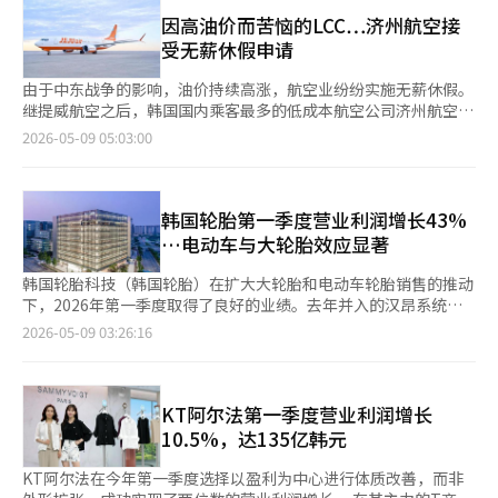
日的一周内，韩国综合股价指数和KOSDAQ分别上涨了13.90%和
射，而SC形式则允许患者自行注射，大大改善了治疗的可及性和
中，最引人注目的指标是今年1月5日正式在美国市场推出的口服肥
1.29%。 本周，受全球半导体热潮的推动，国内股市继续走强。三
因高油价而苦恼的LCC…济州航空接
便利性。因此，医疗人员和患者都感受到治疗模式的转变。 预计
胖治疗药物“维戈比片”的表现。维戈比片在上市三个月内打破了
星电子和SK海力士等大型半导体股吸引了大量买盘，韩国综合股
受无薪休假申请
这一趋势在下半年将继续。由于已经获得超过90%的报销覆盖率，
全球GLP-1（类胰高血糖素肽-1）市场的记录。在2026年第一季
价指数在盘中突破7500点，市值也超过了6000万亿韩元。美国大
加上进入上市第二年，医疗人员和患者的认知度正在迅速扩散。实
度，维戈比片的销售额达到了22亿5600万丹麦克朗（约合5000亿
型科技公司的良好业绩和对人工智能（AI）投资扩大的期待刺激了
由于中东战争的影响，油价持续高涨，航空业纷纷实施无薪休假。
际上，自上市以来，‘짐펜트라’的处方量每个季度都在增加，增
韩元）。同期的总处方数量约为130万件，截至上个月17日，周处
国内半导体行业的投资情绪。 尤其是在美国超大规模云计算公司
继提威航空之后，韩国国内乘客最多的低成本航空公司济州航空也
长曲线有望进一步加快。 以‘짐펜트라’为中心的产品组合扩展战
方数量已突破20万件。上市以来的累计处方数量已超过200万，目
的业绩发布中，AI需求的增长再次得到了确认。亚马逊、微软和谷
决定接受无薪休假申请。 济州航空于8日表示，将接受希望申请无
2026-05-09 05:03:00
略也取得了明显成效。去年3月上市的‘스테키마’在上市一年内
前有超过100万名患者通过维戈比片进行肥胖治疗。维戈比片的快
歌的业绩均超出市场预期，AI相关的云计算收入增长显著。因此，
薪休假的客舱乘务员的申请，为期一个月。这被解读为因高油价导
便获得了超过10%的市场份额，迅速在生物仿制药市场中站稳了脚
速扩展速度是美国GLP-1类药物上市以来的最高水平。分析认为，
全球半导体投资的期待增强，国内股市中与AI基础设施相关的半导
致的航班减少所采取的措施。 此前，济州航空因中东战争导致的
跟。随后，‘앱토즈마’和‘스토보클로-오센벨트’也通过与大型
它克服了传统注射剂（SC）方式在用药便利性上的局限，同时保
体和电力设备等行业表现强劲。 信韩投资证券的研究员哈建亨表
高油价影响，决定在本月和下月减少国际航班的4%。除了济州航
PBM的合同建立了报销体系，为市场进入奠定了基础。 未来还将
持了强大的减重效果，从而引发了爆炸性的需求。从地区业绩来
示：“半导体仍然是核心，但第一季度业绩发布后，盈利预期的修
空，其他国内航空公司也在减少航班。航空业界正在考虑或实施无
韩国轮胎第一季度营业利润增长43%
推出更多新产品。Celltrion计划在下半年推出‘앱토즈마’的SC形
看，美国和全球市场的表现有所不同。第一季度美国的销售额按固
正与历史统计数据一致，SK海力士的估值已达合理水平。”他还
薪休假，以解决因航班减少而出现的闲置人力问题。提威航空也在
…电动车与大轮胎效应显著
式和‘옴리클로’等新高收益产品，旨在通过与现有产品的协同效
定汇率计算同比下降11%。这是由于美国政府和保险公司对药价的
指出：“指数的爆发性上涨可能在5月下旬至6月间出现一次速度调
5月至6月期间接受客舱乘务员的无薪休假申请。 巧合的是，济州
应多元化收入结构，并提升盈利能力。 Celltrion相关人士表
下调压力导致的“实现价格”下降。然而，尽管价格下降，维戈比
整。” 从行业来看，半导体本周上涨超过20%，主导了指数的上
航空当天公布了第一季度的良好业绩。济州航空在今年第一季度的
韩国轮胎科技（韩国轮胎）在扩大大轮胎和电动车轮胎销售的推动
示：“‘짐펜트라’每个季度都在刷新最大处方记录，这表明本地
产品线的销售量却急剧增加，部分抵消了收益的下降。美国以外的
涨。证券、贸易、资本品、钢铁、机械和保险等行业也录得两位数
单独财报中，记录了4982亿韩元的营业收入。在此期间，营业利
下，2026年第一季度取得了良好的业绩。去年并入的汉昂系统业
定制的销售策略正在发挥效果。”并预测：“下半年处方增长速度
全球业务部门销售额同比增长6%。这主要得益于注射剂型维戈比
的涨幅。相对而言，媒体、必需消费品、通信、化妆品、服装和酒
润也达到了644亿韩元，继去年第四季度后连续实现盈利。然而，
绩改善也反映在内，整体收入和利润均有所增长。 根据8日金融监
将进一步加快。”※ 本报道经人工智能（AI）系统翻译与编辑。
2026-05-09 03:26:16
的供应链稳定和销售量增加。尤其值得注意的是，维戈比片在美国
店休闲等行业表现较为疲软。市场分析认为，资金集中在AI基础设
航空业界内外分析认为，从第二季度开始，由于高油价的影响，业
督院电子公示系统的数据，韩国轮胎2026年第一季度的合并营业
以外地区尚未上市，但仍取得了这样的成绩，显示出未来扩展的巨
施相关行业，形成了差异化的市场表现。 在资金流动方面，外资
绩恶化是不可避免的。因此，航空业界在面临盈利能力下降的情况
利润为5070亿韩元，同比增长43%。 同期销售额为5.3139万亿韩
大潜力。诺和诺德计划在下半年正式启动维戈比片的全球发布。维
的买入势头明显。本周，外资在韩国证券市场净买入超过4万亿韩
下，提前采取了无薪休假措施。 济州航空相关人士表示：“由于
元，增长7.1%；净利润为3724亿韩元，增长19.3%。 轮胎业务以
戈比片在美国以外地区的首次发布预计在2026年下半年进行。如
元，推动了指数的上涨。然而，在最近半导体股的急剧上涨过程
高油价影响导致的临时航班减少，出现了闲置人力。为了支持客舱
高附加值产品为中心的销售扩展推动了业绩增长。轮胎部门的销售
KT阿尔法第一季度营业利润增长
果在欧洲和亚洲主要国家的审批程序完成，销售增长将进一步加
中，也出现了一些获利了结的迹象，行业内的轮动可能性被提及。
乘务员的育儿、家庭照顾和个人休息等需求，我们将在6月一个月
额为2.5657万亿韩元，同比增长9.3%；营业利润为4375亿韩元，
10.5%，达135亿韩元
速。※ 本报道经人工智能（AI）系统翻译与编辑。
证券界认为，下周国内股市将继续上涨，但在短期过热的压力下，
内自由接受自愿者的休假申请。” ※ 本报道经人工智能（AI）系
增长31.1%。营业利润率达17.1%。 18英寸以上的大轮胎在乘用
波动性加大的可能性也存在。美国4月CPI和生产者物价指数
统翻译与编辑。
车和轻型卡车中的销售比例为49.1%，较去年同期上升2个百分
KT阿尔法在今年第一季度选择以盈利为中心进行体质改善，而非
（PPI）的发布、美中首脑会谈、美国联邦储备委员会主席杰罗姆
点。电动车新车用轮胎的销售比例也扩大至29.6%，增加6.6个百