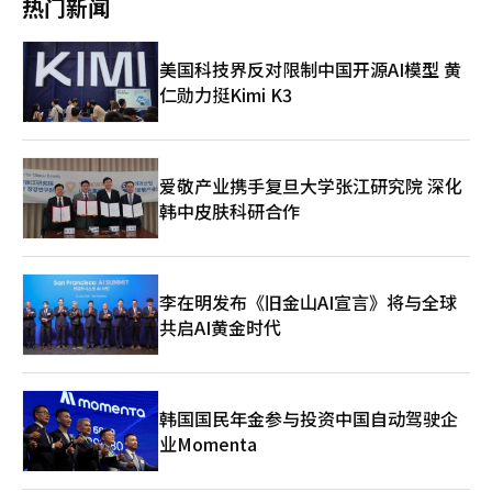
热门新闻
果初期应对滞后，损失可能会加大。 国土部计划通过此次项目提
用。乐天健康食品在美国和中国等主要市场扩大了交易网络，出口
供对合同中不合理条款的审查、工期延误相关的不可抗力判断、违
额达到660亿韩元，同比增长8%。因此，海外法人营业收入与出
约应对、当地税法咨询、金融筹措及风险管理等海外建筑执行全方
口总和的海外营业收入占比上升至32%，全球业务的比重得以扩
美国科技界反对限制中国开源AI模型 黄
位的咨询。申请对象为根据海外建筑促进法认定的海外建筑业中小
大。 在国内市场，乐天健康食品应对消费放缓，专注于高端战略
型和中型企业，可通过海外建筑协会进行申请。 一位业内人士表
仁勋力挺Kimi K3
和品牌强化。通过扩大“梦雪”、“饼饼罗”和“世界冰淇淋”等
示：“中东风险不仅仅是新招标延迟的问题，更可能导致现有项目
核心品牌的高端产品线，并推出符合潮流的新产品，保持了需求。
的工期、成本和款项回收问题，这让人更加担忧。大型公司有自己
同时，整理低效SKU，改善物流和采购流程等，优化了成本结构，
的法律和合同人员，但中小型和中型公司在纠纷发生后再进行应对
支持了盈利能力的提升。 这一趋势标志着在去年盈利能力下滑
往往会滞后，因此对事前咨询的需求会增加。” 国土交通部长金
后，乐天健康食品已正式进入反转阶段。尽管2025年因原材料价
爱敬产业携手复旦大学张江研究院 深化
允德表示：“由于中东战争这一不可避免的情况，预计海外进军的
格上涨和一次性费用影响导致盈利能力恶化，但分析认为，今年通
韩中皮肤科研合作
中小型和中型建筑企业将遭受损失，因此政府将尽全力支持，尽量
过减轻成本负担和改善业务结构，业绩恢复的预期依然存在。 然
减少我们企业的损失。”※ 本报道经人工智能（AI）系统翻译与编
而，未来的环境依然充满不确定性。中东地区的地缘政治风险导致
辑。
的原材料价格上涨和汇率波动被认为是食品行业普遍面临的压力因
素。实际上，油价和原材料价格的上涨可能对未来的盈利能力产生
李在明发布《旧金山AI宣言》将与全球
下行压力。 乐天健康食品计划加强国内外的定制战略以应对这些
共启AI黄金时代
挑战。在国内，通过与职业棒球KBO的合作营销和应对冰淇淋的旺
季，推动销售增长；在海外，则提高印度法人的运营效率，并继续
在哈萨克斯坦等新兴市场扩展品牌。 乐天健康食品相关人士表
示：“通过增强全球业务竞争力和成本效率，实现了业绩反弹。我
们将通过核心品牌的全球扩展和市场策略，持续实现稳定增长和盈
韩国国民年金参与投资中国自动驾驶企
利能力的改善。”※ 本报道经人工智能（AI）系统翻译与编辑。
业Momenta