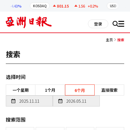
코
인
.35
-4.43%
801.15
1.56
+0.2%
1,419
KOSDAQ
USD
정
보
all
登录
搜
men
索
主页
搜索
搜索
选择时间
一个星期
1个月
直接搜索
6个月
搜索范围