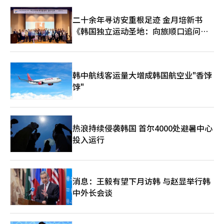
二十余年寻访安重根足迹 金月培新书
《韩国独立运动圣地：向旅顺口追问历
史》出版
韩中航线客运量大增成韩国航空业"香饽
饽"
热浪持续侵袭韩国 首尔4000处避暑中心
投入运行
消息：王毅有望下月访韩 与赵显举行韩
中外长会谈