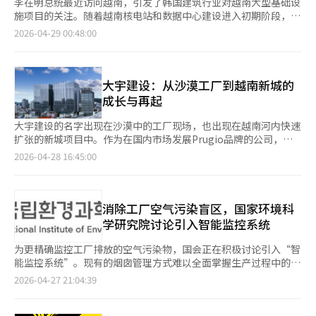
李在明总统最近访问越南，引发了韩国建筑行业对越南大型基础设
施项目的关注。随着越南核电站和数据中心建设进入初期阶段，东
南亚市场的开放预期增强，市场竞争将更加激烈。据外媒28日报
2026-04-29 00:48:00
道，越南政府已完成宁顺核电项目2号机组的选址调查和审批程
序。该项目由越南电力公司发起，计划在宁顺省建设总规模为4至
6.4吉瓦的核电站，1号机组预计2030年投入使用，2号机组则计划
于2035年启动。1号机组的优先谈判权已被俄罗斯获得。由于日本
大宇建设：从沙漠工厂到越南新城的
退出2号机组的竞争，韩国电力公司与越南电力公司签署了电力基
成长与再起
础设施合作备忘录，并积极参与竞标。2号机组的规模为2至3.2吉
瓦，项目投资约220亿美元（约32万亿韩元）。韩国计划利用在阿
大宇建设的名字出现在沙漠中的工厂现场，也出现在越南河内快速
联酋巴拉卡和捷克杜科瓦尼核电项目中的经验来增强竞争力。建筑
扩张的新城项目中。作为在国内市场发展Prugio品牌的公司，大
公司也在迅速响应。大宇建设成立了“全球基础设施总部”，以扩
宇建设同时通过海外大型项目和城市开发拓展了业务。如今，大宇
2026-04-28 16:45:00
大核电业务。现代建设和浦项工程建设等公司也在准备进入东南亚
建设正处于在过去海外建设辉煌的基础上寻找新增长动力的转折
核电市场。此次竞标不仅是单一项目，更是进入东南亚核电市场的
点。大宇建设的海外建设成就最为显著。中东地区的基础设施投资
桥头堡。越南的发电结构中，天然气占10%，煤炭占47%，核电
和资源开发项目推动了韩国建筑公司向海外进军。大宇建设在道
为0%，能源结构转型空间巨大。越南政府在第八次国家电力发展
路、港口、发电厂和工厂建设中积累了经验，证明了其全球竞争
消除工厂空气污染盲区，国家环境科
计划中，将核电纳入能源多元化和电力基础设施现代化的核心任
力。这些经验至今仍是公司的重要资产。海外业务的重要性不仅在
学研究院讨论引入智能监控系统
务。马来西亚和泰国也在推进核电计划，东南亚市场有望扩大。中
于收入规模，还在于通过大型项目经验提升技术和品牌价值。大宇
东地区的地缘政治风险后，能源安全的重要性日益突出，核电需求
建设长期维持海外网络的原因也在于此。在国内市场，Prugio品
为更精确监控工厂排放的空气污染物，国会正在积极讨论引入“智
不断增加。海外建设协会的相关人士表示：“东南亚核电市场处于
牌引领了增长。随着品牌公寓时代的到来，消费者开始关注建筑公
能监控系统”。现有的烟囱管理方式难以全面掌握生产过程中的无
初期阶段，此次竞标将成为未来市场先发的分水岭。”已有的当地
司的名称和产品竞争力。Prugio凭借环保形象、精美设计和稳定
组织排放。国家环境科学研究院宣布，将于28日上午在首尔永登浦
2026-04-27 21:04:39
项目经验也被视为竞争优势。韩国建筑公司通过住宅、商业设施、
质量在市场上站稳脚跟。城市整备业务是大宇建设的另一核心领
区国会议员会馆举办“智能监控系统引入讨论会”，由国会气候能
工厂、桥梁和道路等多种项目，已在越南建立了稳固的地位。大宇
域。首尔及首都圈的重建和再开发市场需要品牌、资金和施工经
源环境劳动委员会的议员办公室协办。目前的空气污染管理体系主
建设通过河内星湖城综合开发项目，成功实施了开发、投资和施工
验。大宇建设凭借长期的行业经验和品牌知名度在主要项目中保持