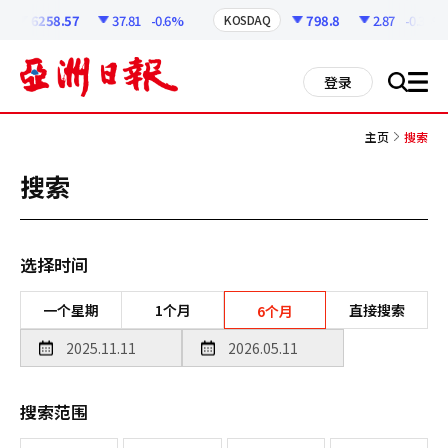
코
인
6258.57
37.81
-0.6%
798.8
2.87
-0.36%
KOSDAQ
정
보
all
登录
搜
men
索
主页
搜索
搜索
选择时间
一个星期
1个月
直接搜索
6个月
搜索范围