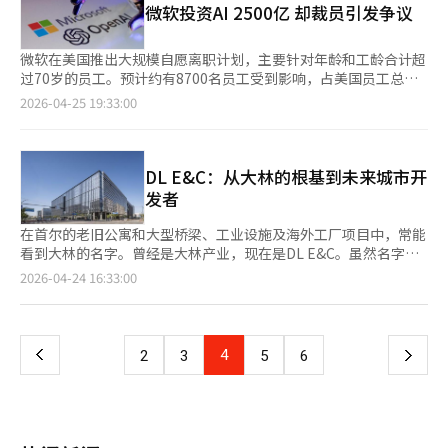
务占比高，但收购大宇建设后，中东、亚洲、非洲等海外网络的利
微软投资AI 2500亿 却裁员引发争议
延迟和产业生态冲击是长期累积的负担。 具体而言，信任资产减
比已达到17%。通过直接交易，他们摆脱了传统的多层次商业结
用空间增大。 近期建筑业环境与过去大不相同。利率负担、项目
弱、客户流失导致的市场缩小、AI半导体竞争中的机会损失、核心
构，极大提高了盈利能力并拓展了全国市场。 Coupang平台的入
融资紧缩、原材料价格上涨、安全法规加强同时出现。稳定盈利和
人才流失以及韩国折扣加剧等是主要风险因素。 预计对整个产业
驻带来了显著的增长。2012年从加乐市场摊贩起家的干货公
微软在美国推出大规模自愿离职计划，主要针对年龄和工龄合计超
风险管理比单纯的建设量更为重要。 中兴建设的竞争力来自多方
的影响也不小。三星电子的半导体业务与数千家合作伙伴相连，生
司“海迈尔食品”，在2015年入驻Coupang时销售额为4000万韩
过70岁的员工。预计约有8700名员工受到影响，占美国员工总数
面。地方市场的分销经验、以住宅业务为中心的执行力、重视稳定
产中断可能波及材料、零部件和设备行业。主要生产线所在地区的
元，去年已超过160亿韩元，增长了400倍。公司因此建立了1600
的7%。同一天，Meta也宣布了大规模裁员计划。随着AI投资竞争
2026-04-25 19:33:00
的管理基调，以及通过收购大宇建设获得的全国品牌和海外业务基
就业和商业也可能受到影响。 此次冲突的背景是绩效奖金计算方
坪的现代化生产工厂，员工人数增加了10倍以上。 1976年从首尔
加剧，裁员现象愈发明显。 微软近期宣布在澳大利亚投资180亿美
础。 挑战也不少。与大宇建设的组织融合、集团层面的高效决策
式的不透明和信息不对称问题。尽管劳资双方都意识到罢工会导致
中部市场的海产品摊贩起家的“周日公司”，在2018年入驻
元，在日本投资100亿美元，用于云计算和AI领域。企业担心在生
体系、品牌整合、新业务成果的创造都需要时间。 中兴建设正处
损失，但仍未能缩小立场差距。 解决冲突的方案包括加强补偿体
Coupang后，摆脱了原材料大批量销售，转向针对单人家庭的小
成式AI竞争中落后，导致市场份额丧失。资本流向机器和服务器，
于从地方住宅企业向综合建筑集团转型的关键时期，需在住宅业务
系的客观性和透明性，建议制定基于经营指标的补偿标准、按利润
包装和品牌化策略。入驻首月销售额为2000万韩元，如今已成为
成本削减压力则转嫁给员工。 从企业管理角度看，技术转型期需
DL E&C：从大林的根基到未来城市开
积累的竞争力基础上，结合基础设施、海外业务和城市开发能力，
区间差异分配、引入外部验证体系。 ※ 本报道经人工智能（AI）
月销售额10亿韩元的中小企业。最近在鹭梁津入驻的“早安海
要将资源重新分配到未来增长领域。减少冗余组织、提高生产力是
发者
打造可持续的增长体系。 从湖南地区住宅市场起步的企业已多次
系统翻译与编辑。
鲜”也借助Coupang的定制化咨询，生鱼片销量较初期增长了5倍
管理层的责任。然而，问题在于方式、速度及社会责任。 微软的
超越行业预期。市场关注的下一个场景是能否稳定展示与其规模相
以上，正在准备增加招聘。 Coupang将海产品的产地直采规模从
举措引发了对“经验价值”的质疑。以年龄和工龄为标准的裁员方
在首尔的老旧公寓和大型桥梁、工业设施及海外工厂项目中，常能
匹配的竞争力和业绩。※ 本报道经人工智能（AI）系统翻译与编
2024年的1500吨大幅增加到去年的1870吨，并持续在全国范围内
式虽有其效率逻辑，但也反映出将经验视为成本的观念。企业竞争
看到大林的名字。曾经是大林产业，现在是DL E&C。虽然名字变
辑。
扩展新的产地，如庆南南海、全南新安和莞岛等地。 Coupang相
力不仅依赖年轻人才和新技术，危机应对经验、组织运营知识、客
了，但它在韩国建筑行业的核心地位没有改变。DL E&C从住宅、
页
2026-04-24 16:33:00
关人士表示：“我们将积极发掘传统市场的小商家，通过火箭配送
户网络和培养后辈的能力都是难以量化的资产。 大型科技公司一
土木到工厂和城市开发，业务范围不断扩大，目标是成为综合开发
和火箭新鲜拓展市场，实现共同成长和数字化转型。”※ 本报道
直强调多样性、包容性和以人为本的创新，但当投资优先级改变
商。DL E&C的历史展示了韩国建筑业的成长与变迁。大林的起点
一
经人工智能（AI）系统翻译与编辑。
时，转向大规模裁员可能动摇其信誉。科技企业的品牌不仅来自产
在于其创始精神。解放后，工业基础薄弱，大林在建设和制造业中
品，也来自文化和价值观。 更深层次的问题是，AI取代工作的速度
共同成长。随着战后重建和工业化的推进，道路、港口、工厂和住
上
4
下
2
3
5
6
超过了社会的准备速度。高薪白领、开发人员和中层管理人员都成
宅的需求迅速增加。大林通过提供基础设施，提升了其存在感。大
为裁员对象。过去自动化首先影响工厂工人，而现在的AI直接瞄准
林产业时期，公司以平衡的业务组合为强项。在住宅市场繁荣期，
一
白领职位。这不仅是企业人事问题，也是劳动力市场结构的变化。
民用住宅带动业绩；在经济放缓期，土木和工厂业务成为支柱。多
韩国也面临类似挑战。国内企业也在考虑扩大AI投资和精简组织。
元化的业务策略在波动的建筑行业中成为重要竞争力。在住宅市场
页
半导体、金融、平台和制造业等领域的人力资源效率压力可能加
上，e편한세상品牌提升了大林的影响力。品牌公寓时代，建筑公