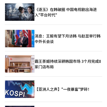
能起到缓冲作用。挑战也不少。如果住宅市场复苏缓慢，业绩压力
可能持续。原材料价格和人工成本上升、安全法规加强、项目融资
《逐玉》在韩破圈 中国电视剧出海进
市场变化也需持续管理。开发商转型并非易事，开发业务伴随高收
入"平台时代"
益和高风险。DL E&C正处于需要同时确保传统建筑公司稳定性和
未来开发业务成长性的时刻。除了公寓品牌竞争力，还需拓展城市
开发、能源和运营业务的收益结构。大林产业的时代是在工业化和
住宅供应扩大的背景下成长的，而DL E&C的任务是在成熟的建筑
市场之外寻找新机遇。这个老牌建筑公司能否在新时代继续保持影
消息：王毅有望下月访韩 与赵显举行韩
响力，备受行业关注。※ 本报道经人工智能（AI）系统翻译与编
中外长会谈
辑。
霸王茶姬持续深耕韩国市场 3个月完成8
家门店布局
【亚洲人之声】"一夜暴富"梦碎！