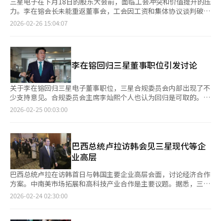
三星电子在下月18日的股东大会前，面临工会冲突和价值提升的压
力。李在镕会长未能重返董事会，工会因工资和集体协议谈判破裂
而威胁罢工。尽管半导体行业进入超级周期，三次公司法修订带来
2026-02-26 15:04:07
的价值提升和股东回报压力加大，未登记总裁体制的局限性显现。
据业内消息，三星电子在此次股东大会上不会提议任命李在镕为登
记董事，而是计划提名半导体部门的金勇宽为新任内部董事。尽管
去年最高法院宣判李在镕无罪，消除了长达十年的法律风险，但考
李在镕回归三星董事职位引发讨论
虑到各种内外部因素，决定暂缓其回归。 最近，三星超企业工会
在第一次谈判中宣布破裂，并向中央劳动委员会申请调解。工会要
求基本工资提高12%和400%的绩效奖金，创历史新高。工会向李
关于李在镕回归三星电子董事职位，三星合规委员会内部出现了不
在镕发出“工会瓦解疑虑”公文，并提出罢工威胁。 成立仅一年
少支持意见。合规委员会主席李灿熙个人也认为回归是可取的。李
便获得51%支持率的超企业工会，成为三星“工会风险”的象征。
灿熙在24日的例行会议前表示，从公司治理的角度来看，李在镕作
2026-02-25 00:03:00
业内人士认为，尽管最高法院宣判无罪，但李在镕未登记的状态使
为董事直接参与管理是理想的。他补充道，虽然个人认为李在镕应
得劳资责任不明，股东大会上股东可能会要求改善治理结构。 三
担任董事，但公司内部可能有不同的考虑，决策需更谨慎。对于是
星合规监察委员会主席李灿熙也强调，“劳资关系是三星最大的挑
否会正式建议李在镕回归，李灿熙表示，合规委员会作为协商机
战”，并重申通过李在镕重返董事会明确责任经营的重要性，但公
构，需通过决议传达意见，目前尚未做出任何决议。尽管如此，许
巴西总统卢拉访韩会见三星现代等企
司仍持谨慎态度。 由于半导体业务进入繁荣期，三星预计将创下
多委员对改善公司治理的必要性达成了一定共识。三星电子已决定
业高层
历史最高业绩。随着存储业务的强劲表现和非存储部门的正常化预
不在下月的股东大会上提出李在镕的董事任命议案。对于三星新成
期，年度业绩展望也在上升。市场研究公司FnGuide预计，三星电
立的多数工会，李灿熙认为劳资关系是三星面临的重大挑战。他表
巴西总统卢拉在访韩首日与韩国主要企业高层会面，讨论经济合作
子今年的营业利润将达到167.5617万亿韩元，是去年的四倍。 尽
示，合规委员会将继续与工会保持沟通，并努力改善关系。关于停
方案。中南美市场拓展和高科技产业合作是主要议题。据悉，三星
管有这些利好消息，股东大会的气氛仍不明朗。由于公司法的修
滞的薪资和集体协议谈判，他认为双方需要妥协，并表示将与工会
电子会长李在镕、现代汽车集团会长郑义宣、LG会长具光谟和HD
2026-02-24 02:30:00
订，整个财界进入“股东回报强制时代”。三星电子去年通过销毁
密切协商以研究解决方案。合规委员会新引入了劳动和人事专家，
现代会长郑基宣当天在首尔中区乐天酒店参加了“韩巴商务论
价值10万亿韩元的自有股票和提高季度股息，积极应对价值提升政
李灿熙解释说，这旨在增强专业性，提供实质性解决方案。关于合
坛”，并与卢拉总统进行了单独会谈。此次会谈在论坛闭幕式前秘
策，但“总裁未登记”结构加剧了治理透明性争议。 韩国CXO研究
规委员会的未来，李灿熙表示，尽管委员会的职能在扩大，但其目