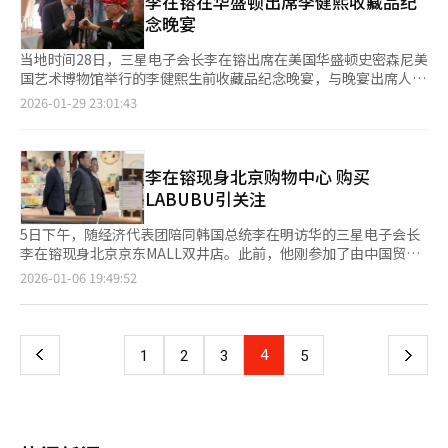
李在镕在华盛顿出席李健熙收藏品纪
开创新营销。开幕式现场拍摄和转播使用了最新旗舰机
动技术创新观赛体验，使用最新的Galaxy S25 Ultra手机直播开幕
念晚宴
型“GalaxyS25 Ultra”，向全球传递现场感。此外，志愿者和运
式。所有参赛选手将获得Galaxy Z Flip7奥运版，志愿者也将获得
动员使用的三星设备提供实时AI翻译功能，支持无语言障碍的赛事
支持翻译功能的设备。现代汽车集团通过研发技术支持冬季运动装
当地时间28日，三星电子会长李在镕出席在美国华盛顿史密森尼美
运营。运动员们还获得了1.7万部“GalaxyZ Flip7奥运版”。三星
备，尤其是雪橇项目，提供高强度碳纤维成型技术和空气动力学技
国艺术博物馆举行的李健熙生前收藏品纪念晚宴，与晚宴出席人士
与奥运会的合作始于1988年首尔奥运会的地区赞助，1997年与国
术。郑义宣会长强调科学训练系统的重要性。LG集团则专注于支
交谈。
2026-01-29 23:01:43
际奥委会签订顶级赞助合同，合作已近30年。已故李健熙前会长曾
持训练环境较差的冷门项目，自2015年起支持骷髅雪车国家队，
担任国际奥委会委员，为平昌冬奥会的申办做出贡献，李在镕会长
并为选手提供家电设备以改善训练条件。乐天集团在辛东彬会长的
继承并扩展了这一“体育外交”遗产。三星电子的品牌价值从
支持下，投入300亿韩元用于滑雪项目，并派遣专门团队为选手提
2000年的52亿美元（全球排名第43位）增长到去年的905亿美元
供饮食和健康管理。CJ集团在米兰运营“韩国之家”，推广韩国食
李在镕现身北京购物中心 购买
（约合129万亿韩元），跻身全球前五大品牌。三星电子在米兰主
品和文化。Dunamu通过比特币捐赠支持大韩体育会，并开展全民
LABUBU引关注
要地标进行户外广告，并运营“三星之家”，加强与运动员和粉丝
支持活动。其他企业如OB啤酒、Woori金融集团等也在现场支持
的互动。三星电子的奥运会官方赞助合同将持续到2028年美国洛
韩国队。企业的技术支持和真诚赞助成为韩国队成功的关键。※
5日下午，随经济代表团陪同韩国总统李在明访华的三星电子会长
杉矶奥运会。※ 本报道经人工智能（AI）系统翻译与编辑。
本报道经人工智能（AI）系统翻译与编辑。
李在镕现身北京京东MALL双井店。此前，他刚参加了由中国贸促
会与韩国大韩商工会议所共同主办的中韩商务论坛。 网友在微博
页
2026-01-06 19:49:52
上传的图片显示，李在镕当天身穿休闲服装，在商场里边走边看，
不时驻足端详商品。据京东全球购店员介绍，李在明购买了
一
LABUBU玩偶带走。 商场一名店员透露，李在镕一行约下午2点到
达，共有六七人，其中包括一名翻译人员。先在家居馆逛了逛并询
上
4
下
1
2
3
5
问了沙发、马桶等商品。该店员表示，随后李在镕又前往其他区域
继续逛店。另有多位店员称，自己在商场内偶遇了李在镕。
一
页