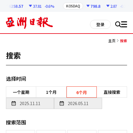
코
인
6258.57
37.81
-0.6%
798.8
2.87
-0.36%
KOSDAQ
정
보
all
登录
搜
men
索
主页
搜索
搜索
选择时间
一个星期
1个月
直接搜索
6个月
搜索范围