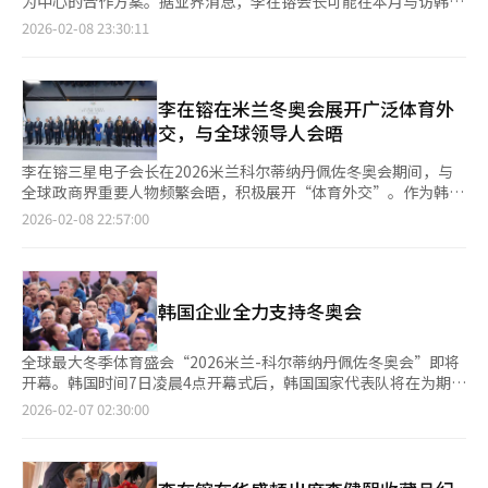
为中心的合作方案。据业界消息，李在镕会长可能在本月与访韩的
避免“低价出售给关联公司”的争议。目前，具体的交易对象、规
卢拉总统会晤。预计一些积极开拓中南美市场的企业家也将出席。
2026-02-08 23:30:11
模和时间尚未确定。业内人士认为，可能会在三星集团内部进行股
巴西是中南美最大的市场，拥有163个数据中心，电力85%至90%
份结构调整，或出售给外部投资者。如果三星电子接手股份，三星
来自再生能源，具备能源竞争力。巴西被视为“能源共享”战略的
显示将成为其全资子公司，提升决策速度和管理效率。业内预计，
重要国家。韩国贸易投资振兴公社圣保罗办事处的报告指出，巴西
此次股份出售将对三星SDI的中长期增长战略产生积极影响。10万
有望成为南美数据中心枢纽，预计对半导体、电力设备、冷却系
李在镕在米兰冬奥会展开广泛体育外
亿韩元的资金注入将显著改善财务结构，并为在LFP和全固态电池
统、IT硬件和网络解决方案的需求将大幅增加。三星电子在巴西北
交，与全球领导人会晤
等下一代技术竞争中提供投资优势。未来资产证券研究员金哲中表
部的马瑙斯设有生产法人，生产智能手机、电视和家电。马瑙斯是
示，三星显示股份的出售可能成为三星SDI在财务方面逆转局面的
巴西政府重点发展的高科技产业园区，三星在巴西市场占有率领
李在镕三星电子会长在2026米兰科尔蒂纳丹佩佐冬奥会期间，与
关键。三星SDI计划利用筹集的资金加速“选择与集中”战略，扩
先。卢拉总统应韩国总统李在明邀请访韩。李总统去年在加拿大和
全球政商界重要人物频繁会晤，积极展开“体育外交”。作为韩国
大高利润ESS电池生产线，并专注于2027年量产的全固态电池试点
南非的国际会议上与卢拉总统会面，并在南非会议上正式邀请其访
唯一的国际奥委会顶级赞助商代表，他再次确认了韩国企业的全球
2026-02-08 22:57:00
线投资。※ 本报道经人工智能（AI）系统翻译与编辑。
韩。※ 本报道经人工智能（AI）系统翻译与编辑。
地位。根据6日的报道，李会长于5日参加了国际奥委会主办的官方
晚宴。出席者包括国际奥委会主席科文垂、意大利总统马塔雷拉、
美国副总统JD万斯、美国国务卿马尔科·鲁比奥等多国领导人。
荷兰国王威廉·亚历山大、卡塔尔国王塔米姆·本·哈马德·阿勒
韩国企业全力支持冬奥会
萨尼等皇室成员也在场。李会长还与全球商业领袖进行了广泛交
流。可口可乐董事长詹姆斯·昆西、爱彼迎CEO布莱恩·切斯基、
欧米茄CEO雷诺德·阿什利曼、宝洁CEO沙伊利什·耶尤里卡尔等
全球最大冬季体育盛会“2026米兰-科尔蒂纳丹佩佐冬奥会”即将
企业高管出席，讨论商业议题和合作方案。一位业内人士表
开幕。韩国时间7日凌晨4点开幕式后，韩国国家代表队将在为期
示：“国际奥委会晚宴不仅是社交活动，更是全球政治经济交汇的
17天的比赛中接受国内主要企业的全方位支持。不仅是资金支持，
2026-02-07 02:30:00
顶级网络平台。李会长的出席展示了三星电子的品牌实力和全球网
企业还将尖端技术应用于比赛设备，并长期支持冷门项目。三星电
络能力。”李会长上次出席奥运会是在2024年巴黎夏季奥运会，
子会长李在镕等企业领导人也将亲临现场，发挥民间外交官的作
当时他应法国总统马克龙邀请，与特斯拉CEO埃隆·马斯克等人会
用。据悉，李在镕已抵达意大利米兰，作为国际奥委会顶级赞助商
晤，探讨未来技术合作。三星电子在本届奥运会上通过移动技术展
代表出席开幕式，并计划与全球政商界人士会面。三星电子通过移