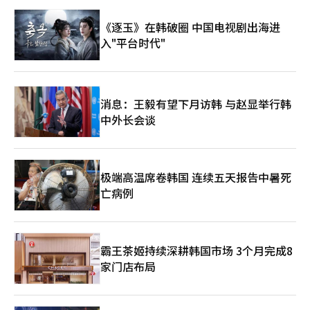
《逐玉》在韩破圈 中国电视剧出海进
入"平台时代"
消息：王毅有望下月访韩 与赵显举行韩
中外长会谈
极端高温席卷韩国 连续五天报告中暑死
亡病例
霸王茶姬持续深耕韩国市场 3个月完成8
家门店布局