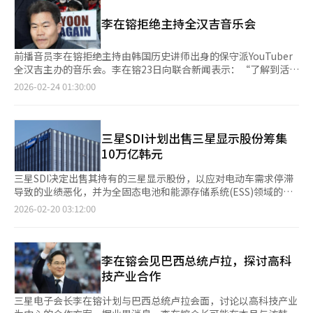
密进行，由巴西出口投资促进局促成。与会的企业在巴西设有生产
所所长吴日善指出，“在半导体繁荣的背景下，市场认为李在镕的
标仍是通过合规管理促进企业发展。※ 本报道经人工智能（AI）系
基地。三星电子在圣保罗和马瑙斯设有工厂，现代汽车集团在圣保
回归是合适的时机，但选择令人遗憾”，并指出需要改善未登记高
李在镕拒绝主持全汉吉音乐会
统翻译与编辑。
罗设有整车工厂。LG电子在马瑙斯和巴拉那州设有新生产设施，
管状态以避免责任逃避。 关于此次三星股东大会，他表示，“半
HD现代在里约热内卢州设有法人和工厂。企业高层与卢拉总统广
导体行情带来的业绩改善和未来方向是否能明确呈现值得关注”，
泛讨论了清洁能源、人工智能和电动化等未来产业合作的可能性。
前播音员李在镕拒绝主持由韩国历史讲师出身的保守派YouTuber
并认为“今年三星能否夺回从SK海力士手中失去的‘王座’也将
特别是在全球供应链重组背景下，围绕以巴西为中心的本地生产扩
全汉吉主办的音乐会。李在镕23日向联合新闻表示：“了解到活动
成为观察重点”。※ 本报道经人工智能（AI）系统翻译与编辑。
张和稳定供应链建设进行了深入探讨。巴西是中南美最大的经济
性质后，立即联系主办方表示无法主持，并要求将我的名字从海报
2026-02-24 01:30:00
体，人口超过2亿，被认为在汽车、家电和建筑机械等多个行业具
上移除。”他解释说：“最初接到邀请时，只被告知是保守派举办
有高增长潜力。对于韩国企业而言，巴西是以当地生产为基础，拓
的三一节纪念音乐会的主持请求，并未提及全汉吉的参与。”李在
展中南美市场的战略要地。此外，企业高层还计划出席论坛后的国
镕补充道：“我通常不分保守或进步，只要是音乐会或出版纪念会
宴，SK集团会长崔泰源也将出席。※ 本报道经人工智能（AI）系
的主持请求都会接受，但极端活动不在我的范围内。如果事先告知
三星SDI计划出售三星显示股份筹集
统翻译与编辑。
是极右翼性质的活动或全汉吉参与，我不会接受。”他表示没有计
10万亿韩元
划采取法律行动。此前，郑灿熙在社交媒体上表示：“我决定不参
加这场演出，很多人联系我，所以发个声明。我不会参加这场演
三星SDI决定出售其持有的三星显示股份，以应对电动车需求停滞
出。”他补充说：“口头接受了三一节音乐会的邀请，但两天前朋
导致的业绩恶化，并为全固态电池和能源存储系统(ESS)领域的投
友发来的海报让我了解到情况，因此决定不参加。”※ 本报道经
资筹集资金。19日，三星SDI在董事会上宣布将出售其持有的三星
2026-02-20 03:12:00
人工智能（AI）系统翻译与编辑。
显示15.2%的股份，其余84.8%由三星电子持有。证券界估计这些
股份的账面价值约为10万亿韩元。三星SDI去年因电动车需求下降
而遭受1.7724万亿韩元的营业亏损，急需现金流。尽管如此，公司
仍计划继续投资全固态电池生产线和北美ESS生产基地。去年3
李在镕会见巴西总统卢拉，探讨高科
月，三星SDI进行了1.65万亿韩元的增资发行，并在本月初的业绩
技产业合作
电话会议上表示正在考虑包括资产出售在内的多种融资方案。◆
透明的出售程序，谁将接手？三星SDI表示，此次出售将通过由独
三星电子会长李在镕计划与巴西总统卢拉会面，讨论以高科技产业
立董事组成的可持续经营委员会进行，以确保交易的透明和公正，