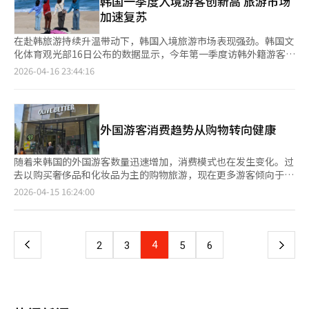
韩国一季度入境游客创新高 旅游市场
感受熊猫带来的心理安慰。今年是熊猫世界开园10周年，即使在平
系统翻译与编辑。
64.3分，增长73.8%。旅游公社还加强了信息获取，‘全民旅
加速复苏
日，游客也络绎不绝地排队等待见到“宝家族”。在安静的环境
游’平台访问量增长177.7%，达到161万人。‘全民酒店’提供
中，游客可以看到妈妈爱宝和爸爸乐宝悠闲地享受竹子，或在阳光
详细的设施信息，减少了轮椅使用者的信息不确定性。◆开放旅游
在赴韩旅游持续升温带动下，韩国入境旅游市场表现强劲。韩国文
下惬意地小憩。此外，受欢迎的小熊猫乐西和乐雅的活泼表现也是
周：7个主题定制旅游支持‘2026全民春季开放旅游’活动于4月
化体育观光部16日公布的数据显示，今年第一季度访韩外籍游客达
观赏亮点。爱宝乐园的工作人员建议：“如果与乐西对视，赶紧许
14日至30日举行，提供特别优惠。‘分享旅行’为210名旅游弱势
475.95万人次，同比增长23%，创下历年同期新高。其中，3月单
2026-04-16 23:44:16
个愿。”参观完熊猫世界后，游客可以继续前往双胞胎熊猫乐意宝
群体提供7次旅行机会。媒体合作推广无障碍旅游价值。JTBC音乐
月访韩人数约206万人次，刷新月度最高纪录。 从客源结构来看，
和慧意宝的独立空间——熊猫二号馆。该馆于去年10月开放，占地
节目将在合川黄梅山拍摄，传递无障碍旅游的意义。4月14
亚洲市场仍是主要增长引擎。中国大陆游客达144.79万人次，同比
约1200平方米，设有室内外放养场。爱宝乐园通过空间分离，确
日，‘开放旅游周’开幕式在首尔中区举行。旅游公社社长朴成赫
增长29%；日本游客94.09万人次，同比增长20.2%；中国台湾游
保游客在熊猫世界和二号馆都能看到不同的熊猫，提升了观赏体
表示：“无障碍旅游是为所有人创造的旅游环境。”旅游政策室长
客为54.45万人次，同比增长37.7%，增幅居主要市场首位。同
验。通常，熊猫在1年6个月至2岁时与母亲分开，独立生活。2023
外国游客消费趋势从购物转向健康
姜正元强调：“要改变旅游环境以促进包容性增长。”开幕式后，
时，美洲及欧洲等远程市场游客也稳步回升，一季度合计69.41万
年7月出生的双胞胎也在去年9月中旬搬到了二号馆。经过半年的适
分享旅行团前往春川。参与者金在宇表示：“分享旅行让我更有旅
人次，同比增长17.1%。 入境通道更加多元，地方机场分流效应明
应，乐意宝和慧意宝在新环境中展现了活力。“福宝”的爷爷宋宝
行的热情。”参与者徐韩娜表示：“与发育障碍者同行让我感到舒
显。一季度经地方机场入境的外籍游客同比增长49.7%，带动整体
随着来韩国的外国游客数量迅速增加，消费模式也在发生变化。过
宋永官表示：“4月中旬开始，国内的竹笋开始上市，这是熊猫们
适，希望未来有更多这样的机会。”‘Hiker Ground’展览通过
区域旅游活跃度提升，外籍游客地方访问率升至34.5%。与此同
去以购买奢侈品和化妆品为主的购物旅游，现在更多游客倾向于购
最开心的时刻。最近我们为双胞胎熊猫制作了木制玩具摩托车，它
多感官体验推广无障碍旅游。观众李贤钟表示：“通过体验了解无
时，旅游消费与体验同步改善，外籍游客刷卡支出同比增长23%，
买健康功能食品和体验健康项目。 根据文化体育观光部的数据，
们在独立空间中适应得很好，玩得很开心。”◆主题体验空间
页
2026-04-15 16:24:00
障碍旅游的意义。”◆从点到面：提升无障碍生态系统经济价值旅
整体满意度提升至90.8分。 邮轮旅游同样呈现复苏态势。一季度韩
外国游客从2023年的1103万人增加到去年的1894万人，政府今年
的“商品”爱宝乐园的商品店已改造成主题“体验空间”。在正门
游公社计划将‘开放旅游地’扩展为‘无障碍旅游城市’，整合交
国主要港口邮轮停靠达338航次，同比增长52.9%，其中釜山和仁
的目标是吸引2300万人。 游客的消费方式也在改变。韩国旅游发
附近开设的“梅森奇科”以人气羊驼“奇科”的工作室为主题，粉
一
通和住宿设施。计划逐步扩展至坡州、水原等地。将与民间平台合
川增长显著。 为巩固增长势头，韩国政府正加大海外推广并优化
展局的分析显示，单次平均消费金额从15万韩元降至12万韩元，
色的画廊氛围吸引游客拍照留念。随着野生动物园的翻新，野生动
作，提供轮椅用户的最佳路线导航。旅游公社开放旅游内容团队长
签证及通关政策，包括扩大多次签证适用范围、增加自动通关国家
但人均总消费额增加了83%，支付次数增加了124%。这表明游客
物园礼品店也开业，店内布置了岩壁和猛兽玩偶，增添了生动感。
上
4
下
2
3
5
6
文智英表示：“无障碍旅游是让所有人享受旅行的价值。”她补充
等。同时，通过建立旅游交通政企协作机制，进一步提升入境接待
更倾向于多次小额消费。 消费品类的变化更为明显。化妆品消费
特别是购买韩国虎“达温”、狮子“多巴”等4种猛兽玩偶时，店
道：“我们将通过多方合作，推动无障碍旅游生态系统的可持续发
与出行便利化水平。 韩国文化体育观光部负责人表示，未来将持
增长率仅为35%，而药品增长67%，健康食品增长75%。这表明
员会检查玩偶状态并发放“领养确认书”，以领养玩偶的概念吸引
一
展。”※ 本报道经人工智能（AI）系统翻译与编辑。
续推进入境旅游和区域旅游发展战略，强化“K-文化”带动效应。
游客的支出从美容转向医疗和健康领域。 现场氛围也在变化。位
游客。爱宝乐园的工作人员表示：“今年春天，我们计划让游客在
在国际油价上涨、机票成本上升及外部不确定性增加的背景下，相
于首尔光化门的Olive Better店吸引了众多寻找健康功能食品的外
选购商品、拍照的过程中享受乐趣。未来，我们将继续通过爱宝乐
页
关部门也将加强风险预判与应对，保障旅游市场平稳运行。
国游客。这家店由CJ Olive Young推出，专注于健康产品和休闲空
园独特的角色和季节感商品，提供差异化的客户体验。”※ 本报