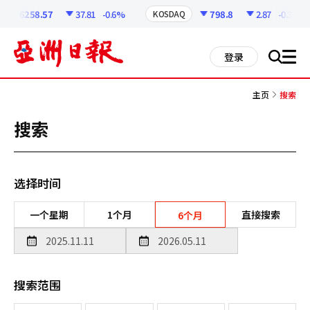
코
인
6258.57
37.81
-0.6%
798.8
2.87
-0.36%
KOSDAQ
정
보
all
登录
搜
men
索
主页
搜索
搜索
选择时间
一个星期
1个月
直接搜索
6个月
搜索范围