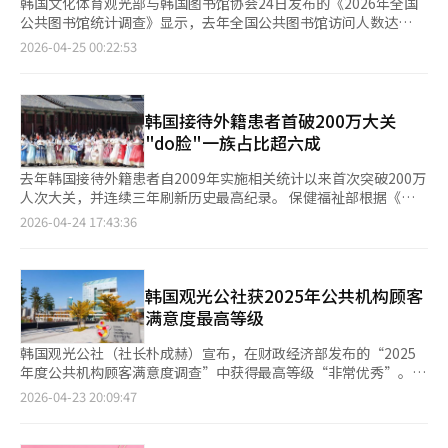
韩国文化体育观光部与韩国图书馆协会24日发布的《2026年全国
公共图书馆统计调查》显示，去年全国公共图书馆访问人数达
2.305亿人次，同比增长2.8%，相当于每人年均到馆4.51次。 近年
2026-04-25 00:22:53
来公共图书馆访问量持续攀升。数据显示，从2021年的1.389亿人
次增至2023年的2.023亿人次，2024年进一步升至2.242亿人次，
呈现稳步上升态势。 图书馆数量方面，截至去年年底，全国公共
图书馆总数达1328家，同比增长2.5%。随着基础设施持续完善，
韩国接待外籍患者首破200万大关
每馆平均服务人口降至3.85万人，同比减少约1000人。 人力配置
"do脸"一族占比超六成
方面，去年全国专职图书管理员人数达6276人，同比增长3.4%，
人均服务人口随之降至8145人，同比下降3.4%。一般而言，每位
去年韩国接待外籍患者自2009年实施相关统计以来首次突破200万
图书管理员所服务的人口越少，意味着公共图书馆的覆盖范围更
人次大关，并连续三年刷新历史最高纪录。 保健福祉部根据《医
广，民众的可达性水平越高。 从阅读服务来看，去年公共图书馆
疗海外进军法》对每年前来韩国就医的外籍患者国籍、诊疗科目等
2026-04-24 17:43:36
图书借阅量为1.463亿册，同比基本持平；馆藏图书总量达1.26亿
进行分析，24日公开去年数据显示，去年韩国接待外籍患者共计
册，同比增长1.4%。值得关注的是，每馆开展阅读与文化项目达
201.1822万人次。 新冠大流行疫情期间，赴韩外籍患者人数曾一
92项，参与人数同比增长6.8%。分析人士指出，图书馆正逐步从
度锐减至11万人次左右。随着全球出行恢复及医疗旅游需求回升，
传统阅读空间转型为集讲座、展览与社区交流于一体的复合型文化
自2023年以来，外籍患者人数持续翻倍增长，医疗观光市场加速
韩国观光公社获2025年公共机构顾客
平台。 韩国文化体育观光部相关负责人表示，全年访问量突破2.3
复苏。 去年共有来自201个国家（地区）的患者入境韩国接受医疗
满意度最高等级
亿人次，充分表明公共图书馆已成为丰富国民文化生活的重要基础
服务，按国籍划分，中国大陆患者人数居首，为61.8973万人次，
设施。未来将持续推进以民众需求为导向的精准化政策，进一步拓
占总外籍患者人数的30.8%，日本（60万人次）和中国台湾
韩国观光公社（社长朴成赫）宣布，在财政经济部发布的“2025
展图书馆服务功能。
（18.5715万人次）紧随其后。 直至2024年位居首位的日本患者数
年度公共机构顾客满意度调查”中获得最高等级“非常优秀”。该
量，去年首次被中国反超。分析认为，中国（含台湾地区）患者数
调查由财政经济部每年进行，旨在提升公共机构服务质量和公众满
2026-04-23 20:09:47
量同比增长超过一倍，主要受皮肤科美容医疗需求上升、旅游市场
意度。今年调查涉及186个公共机构，结果分为非常优秀、优秀、
恢复，以及对中国团体游客实施免签入境政策等因素带动。 美国
普通、欠佳、非常欠佳五个等级。在此次调查中，观光公社是文化
患者同比增长70.4%，达到17.3363万人次，加拿大患者同比增长