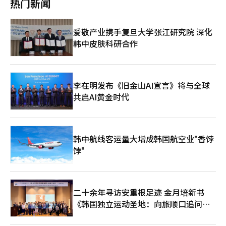
热门新闻
间。货架上摆满了蛋白质产品、益生菌和维生素等日常健康管理商
道经人工智能（AI）系统翻译与编辑。
品。 游客了解韩国的方式也在变化。过去，韩剧和K-pop是主要
吸引力，而现在越来越多的游客通过Instagram和YouTube等社交
爱敬产业携手复旦大学张江研究院 深化
媒体了解产品和场所后再来访。许多外国游客表示，他们是通过在
韩中皮肤科研合作
线内容了解到这些地方的。 具体的热门商品也在变化。结合橄榄
油和柠檬汁的“柠檬饮”健康食品备受关注，果冻形态的维生素和
胶原蛋白产品也很受欢迎。明洞地区的药店表示，红参和人参产品
的销售比例增加。 游客的国籍构成也在变化。从以中国为主转向
菲律宾、越南、印尼等东南亚国家的游客比例增加。消费品类也根
李在明发布《旧金山AI宣言》将与全球
据各国需求进行细分。 业内人士认为这不是暂时的流行，而是结
共启AI黄金时代
构性变化。外国游客的消费从“买什么”转向“体验什么”，再
到“如何保持健康”。这意味着韩国旅游业正在从购物为中心的模
式向生活和健康型旅游演变。※ 本报道经人工智能（AI）系统翻译
与编辑。
韩中航线客运量大增成韩国航空业"香饽
饽"
二十余年寻访安重根足迹 金月培新书
《韩国独立运动圣地：向旅顺口追问历
史》出版