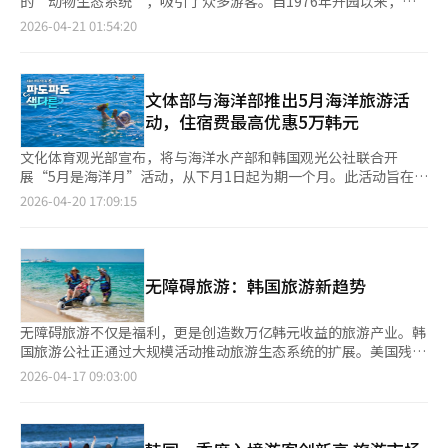
的“动物生态系统”，吸引了众多游客。自1976年开园以来，累
欢迎周还将与大型K-POP活动产生协同效应。BTS的世界巡演“阿
境旅游路线开发、区域联动产品和航空需求创造方案，并计划在年
计接待游客9000万人次的标志性景点“野生动物园”经过一年的
2026-04-21 01:54:20
里郎”将于6月1日至15日在釜山举行，届时将在釜山站增设欢迎
内具体化可执行的合作模式。特别是利用航空公司的海外网络吸引
翻新，于本月1日重新开放。游客不再仅仅通过铁笼观赏猛兽，而
展位，为全球“阿米”提供特别回忆。地方政府合作也将加强。与
外国游客、扩大外航在地方机场的航线、开发地方旅游产品被视为
是进入动物栖息环境的“生态沉浸式空间”，增加了真实探险的乐
全南丽水市合作，开展包括餐饮、住宿、交通业从业者和市民参与
核心任务。政府计划通过这些措施，将机场从简单的出入境门户转
趣。爱宝乐园的革新带来了春季的热潮。根据爱宝乐园的数据，自
的欢迎活动，致力于打造“想再次访问的韩国”。访韩委员会相关
变为“旅游消费的起点”。政策将分阶段推进。继大邱之后，5月
上月20日郁金香节开幕以来，不到一个月的时间里，游客数量已突
文体部与海洋部推出5月海洋旅游活
人士表示：“希望欢迎周能为外国游客留下积极的韩国旅行第一印
将在金海、6月在清州继续举办论坛，下半年将成立“旅游-航空政
破50万，同比增长超过20%。以野生动物园为首，熊猫世界迎来
动，住宿费最高优惠5万韩元
象。我们将与公共和地方政府紧密合作，建立游客满意度转化为再
策协商会”，建立常态化合作体系，以持续管理和发掘新任务。政
开园10周年，以及主题商品店等多样化内容的有机结合，推动了这
次访问的良性循环结构。”
府认为，激活地方机场将成为改变地方旅游结构的实际契机。若机
一增长。◆生态型放养场的“野生动物园”野生动物园与以草食动
文化体育观光部宣布，将与海洋水产部和韩国观光公社联合开
场可达性改善且地方内容竞争力增强，外国游客的移动路线将多样
物为主的失落谷一起，是爱宝乐园的两大核心观光路线。经过一年
展“5月是海洋月”活动，从下月1日起为期一个月。此活动旨在促
化，停留时间和消费规模有望扩大。文化体育观光部次官金大贤表
的准备，爱宝乐园进行了此次翻新。游客可以在动物生态环境中观
进沿海地区旅游，提供最高5万韩元的住宿折扣，并加强地区特色
2026-04-20 17:09:15
示：“地方机场是吸引外国游客进入地方的最佳通道”，并称“通
察狮子、老虎、棕熊等8种猛兽。此次翻新重点改善了动物福利环
项目。活动是“2026旅行的春天”系列的一部分，主题为“波浪
过公私合作体系，将不仅仅是简单的访问，而是创造更长时间停留
境，新增了瀑布、池塘和树木，并大幅增加了行为丰富化元素。爱
中的新奇”，鼓励游客在海边停留更长时间，体验海洋魅力。主要
和更多消费的结构。”国土交通部也在通过扩展航空网络创造需
宝乐园动物园长郑东熙表示：“我们扩大了老虎放养场的瀑布和池
项目包括“厨师的海洋餐桌”美食之旅，分别由郑浩英厨师（5月
求。航空政策官金英惠表示：“将积极利用国籍航空公司的海外销
塘，并为狮子安装了刺激本能的大岩石。熊放养场则鼓励它们挖沙
9-10日）和金成云厨师（5月30-31日）负责。参与者可体验当地
售网络吸引外国游客，并改善外航在地方机场的航线条件”，并计
无障碍旅游：韩国旅游新趋势
或玩耍，模仿野生动物的觅食行为。”此外，基于猛兽实际栖息地
海鲜市场游览、时令海鲜晚宴和当地早餐美食。报名通过官方网站
划同时加强交通便利等基础设施。长期以来，外国游客集中于首尔
的故事化设计也引人注目。在“萨瓦纳草原”区域，游客可以观察
进行，每次活动限25人。此外，全国沿海地区将推出32个特色项
的结构一直被视为韩国旅游的顽疾。此次政策能否成为以机场为中
到狮子的群体生活，而在“捕食者森林”中，游客可以看到老虎的
目，如泰安的宠物项目、群山的岛屿徒步旅行和蔚珍的海边音乐会
无障碍旅游不仅是福利，更是创造数万亿韩元收益的旅游产业。韩
心重组地方旅游路线的契机，备受关注。※ 本报道经人工智能
隐蔽、移动和探索等本能行为。野生动物园的体验方式和基础设施
等。活动还包括社交媒体分享和安全旅行问答等公众参与活动。为
国旅游公社正通过大规模活动推动旅游生态系统的扩展。美国残疾
（AI）系统翻译与编辑。
也全面升级。引入了环保电动巴士，减少了噪音和震动，使游客能
减轻游客的费用负担，自15日起，沿海地区住宿可享最高3万韩元
游客每年消费达294亿美元，英国市场价值约146亿英镑。韩国文
2026-04-17 09:03:00
够在更安静的环境中专注于动物的动作。当一只巨大的棕熊好奇地
折扣，连续住宿两晚以上可享最高5万韩元优惠。海洋休闲体验和
化体育观光部估计，国内无障碍旅游市场目前规模为6.6万亿韩
靠近巴士时，游客们不禁发出惊叹声。年轻的棕熊们激烈地玩耍，
旅游套餐也有折扣。文体部旅游政策室长姜正元表示，希望通过多
元，未来潜力达11万亿韩元。◆‘开放旅游地’基础设施扩展与数
令人难以分辨是嬉戏还是打斗，展现了原始的野性。◆空间分离后
样化的项目，将海洋从夏季海滩的印象转变为全年可访问的地方，
字化提升自2015年以来，韩国旅游公社一直在建设‘开放旅游
的“熊猫之旅”在体验了野生的动感后，游客可以前往熊猫世界，
让公众更深入地感受韩国海洋的魅力。※ 本报道经人工智能（AI）
地’，以便旅游弱势群体无障碍使用。游客满意度从37.0分提高到