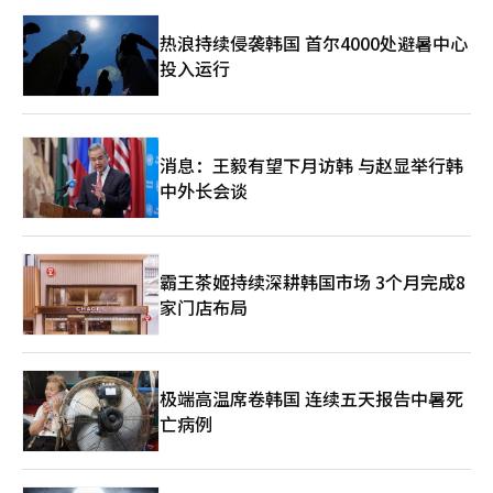
热浪持续侵袭韩国 首尔4000处避暑中心
投入运行
消息：王毅有望下月访韩 与赵显举行韩
中外长会谈
霸王茶姬持续深耕韩国市场 3个月完成8
家门店布局
极端高温席卷韩国 连续五天报告中暑死
亡病例