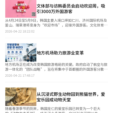
体育观光部下属机构中唯一获得非常优秀等级的单位。这一成就归
59.1%，达到2.3624万人次，均创下2009年以来最高纪录。 从来
功于其应对地区人口减少危机的“数字旅游居民证”和“旅行
文体部与访韩委员会启动欢迎周，吸
韩外籍患者诊疗科目来看，皮肤科最受青睐，接待外籍患者人数
月”等项目的全国推广，以及通过吸引国内外游客来振兴内需的努
引3000万外国游客
131.27万人次，占比62.9%。整形外科紧随其后，共接待患者
力。朴成赫表示：“观光公社通过旅游传递幸福的真诚努力，获得
23.31万人次，占比11.2%。皮肤管理、整形美容等医疗项目持续
了顾客满意度最高等级的成果。作为韩国代表性的旅游公共机构，
从4月24日至5月9日，韩国主要入境口岸如仁川、济州国际机场及
吸引海外患者。 从医疗机构类型来看，诊所接待的外籍患者占比
我们将更加倾听国民的声音，通过创新成为令全球游客感动的机
釜山、瑞草港将变身为“欢迎市场”，迎接外国游客。文化体育观
高达87.7%，达到176.5153万人次。综合医院和高级综合医院分别
构。”此外，观光公社将举办“旅游政策国民建议征集活动”，截
光部与韩国访韩委员会宣布，将在旅游旺季期间以“K-食品”为主
2026-04-22 18:22:02
占3.6%和3%。牙科诊所接待患者占比虽仅为1.6%，但同比增幅
止日期为下月12日。公社将积极采纳国民的创意，提高旅游领域的
题举办2026上半年欢迎周，旨在通过公共和私人合作提供折扣优
高达128.9%，增速居各科之首。 数据显示，首尔仍是外籍患者最
公众服务满意度，并扩大以顾客为中心的项目。详情可在韩国旅游
惠，并结合地方小商户产品，最大化旅游消费效果。◆ 仁川、济
集中的城市。去年来韩外籍患者中，87.2%前往首尔，共计
官网查看。
州机场及邮轮港口启动“欢迎基地”文化体育观光部与韩国访韩委
175.5002万人次。登记的外籍患者接待机构中，62.5%位于首尔，
员会将在4月24日至5月9日期间，迎接日本黄金周和中国劳动节等
反映出首尔在交通、旅游以及医疗基础设施方面的绝对优势。 根
地方机场助力旅游业变革
东亚旅游旺季，举办“2026上半年欢迎周”。活动目标是吸引
据产业研究院的估算，去年来韩外籍患者及其陪同人员产生的医疗
3000万外国游客，并在入境第一站就为韩国树立积极形象。欢迎
旅游消费规模约为12.5万亿韩元（约合人民币576亿元），医疗支
展位将设在仁川国际机场、济州国际机场、釜山港邮轮码头和瑞草
地方机场正在成为改变韩国旅游格局的关键。政府启动了航空与旅
出约3.3万亿韩元，并带动超过10万亿韩元的附加经济价值。 随着
港。根据各机场特点，仁川从4月24日至5月9日运营，济州从4月
游一体化的“团队战略”，旨在将集中于首都圈的外国游客分散至
外籍患者200万时代的带来，韩国政府今后将不仅追求规模扩张，
25日至5月9日，邮轮港口则根据入港时间安排欢迎活动。◆ “K-
地方。文化体育观光部和国土交通部于21日开始在大邱、金海、清
2026-04-21 17:48:17
更将加强行业质量管理与可持续发展。保健产业政策局局长郑恩英
食品”主题五感体验，与中小企业部“同行节”联动今年欢迎周的
州等地依次举办“地方机场联动区域旅游活性化合作论坛”。此次
（音）表示，韩国已成为亚洲每年吸引逾100万外籍患者的核心国
核心是“K-食品”。展位将为外国游客提供多语言的地方美食信
论坛是2月国家旅游战略会议提出的“地方机场入境枢纽化”方案
家，政府将进一步完善产业生态体系，推动外籍患者接待实现高质
息，并举办传统茶香体验和轮盘活动等互动项目。除了信息传递，
的后续措施。首场会议在大邱市政府举行，由文化体育观光部次官
量增长。
还与民间企业合作提供丰富的折扣优惠。游客将获得包含二维码
金大贤主持，国土交通部、地方政府、韩国旅游公社、韩国机场公
从沉浸式野生动物园到熊猫世界，爱
的“欢迎卡”和韩国旅游地图，以及K-食品和美容产品组成的“欢
社、航空公司和旅游业界等相关机构参与。会议旨在通过连接地方
宝乐园成动物天堂
迎礼包”，以提供实质性旅行便利。此外，将与中小企业部的“韩
机场和周边旅游区，增加外国游客的流入，并形成停留和消费的结
国同行节”联动，推广韩国小商户产品，促进地方经济发展。◆
构。讨论范围不仅限于航线扩展，还包括机场时刻和便利服务、地
随着春游季节的到来，韩国龙仁的爱宝乐园已转变为一个巨大
BTS“阿里郎”演出期间在釜山站设展位，全国推广欢迎活动此次
方住宿和交通等接待能力、旅游内容和营销策略。各机构将分享入