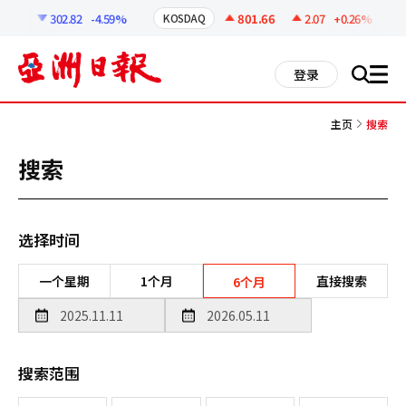
코
인
44
302.82
-4.59%
801.66
2.07
+0.26%
KOSDAQ
정
보
all
登录
搜
men
索
主页
搜索
搜索
选择时间
一个星期
1个月
直接搜索
6个月
搜索范围