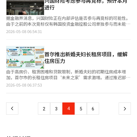
兴国财险考虑参与再竞标，预计本月
智能（AI）系统翻译与编辑。
AMD在5日发布的第一季度净利润几乎是去年同期的两倍，超出市
的“三电信” 根据韩国交易所的数据，7日KOSPI收盘上涨105.49
进行
场预期。Kioxia与美国合资工厂Sandisk在上月30日发布的良好业
点（1.43%），报7490.05点。当天股指的急剧上涨主要由半导体
绩后，股价上涨近30%也刺激了买盘。高盛在1日将三星电子2028
推动。三星电子股价在盘中一度上涨至27万7000元，再次创下历
据金融界消息，兴国财险正在内部评估是否参与再竞标的可能性。
年的营业利润预期大幅上调至494万亿韩元，超过2025年业绩的10
史新高，SK海力士也一度飙升至166万5000元，创下新纪录。尽
由于之前的本次竞标仅有韩国投资金融控股公司单独参与而未能成
倍，相当于日本最大企业丰田汽车2025财年（2024年4月至2025
管随后两只股票的涨幅有所回落，但其市场影响力依然显著。 这
功，若兴国财险实际参与竞标，可能会改变对예별손보的出售格
2026-05-08 06:54:31
年3月）营业利润（约4.7万亿日元）的11倍。三星电子的市值在6
两家公司的市值分别为1587万亿韩元和1179万亿韩元，合计市值
局。 예별손보的多次出售尝试均告失败，之后由存款保险公社（예
日突破1万亿美元。 AI和半导体的涨势引发投资者焦虑 投资者对AI
达到2766万亿韩元，占KOSPI总市值的约45.06%。虽然较前一天
보）设立为桥接保险公司，开始寻找新买家。然而，本次竞标因缺
和半导体股的追涨情绪（FOMO）愈发浓厚。高盛证券副总裁石桥
的47%略有下降，但KOSPI的走势仍然依赖于这两只股票的表现。
乏有效竞争而未能成功。虽然初步竞标中有 하나金融控股和JC花
高之表示：“对未持有AI和半导体相关股票的恐慌感很强。”市场
集中度的加速也十分明显。三星电子和SK海力士的合计市值在一
卉参与，但在本次竞标中未见踪影。예보计划在确认潜在买家的意
首尔推出新婚夫妇长租房项目，缓解
呈现出上涨股票越涨的趋势。指数期货的买入和趋势跟随型海外资
年前约为462万亿韩元，占KOSPI的21.9%。去年底猛增至1184万
向后，最终决定是否重新公告，预计再竞标将在本月进行。 兴国
住房压力
金的加入，加上假期前为了对冲而卖出的看涨期权投资者开始承受
亿韩元（34.0%），在3月初美国、以色列与伊朗战争爆发后，市
财险的收购可能性在今年初就曾被提及，当时其母公司太光集团对
损失进行回补，导致上涨幅度迅速扩大。中东局势缓和预期使纽约
值保持在1824万亿韩元，达到38.2%。短短一年内，这两家公司
此传闻予以否认。但如今情况有所不同，예보为促成再竞标，积极
由于高房价、租赁困难和贷款限制，新婚夫妇的初期住房成本增
油价下跌，减轻了通胀担忧和日美长期利率上升的压力，为成长股
的市值占比几乎翻了一番。 尽管市场对股市繁荣表示乐观，但
扩大候选名单，兴国财险也进入了更为严肃的评估阶段。 太光集
加，首尔市的长租住房项目‘未来之家’需求激增。通过推迟部分
创造了有利环境。 上涨趋势并不限于大型科技股。东证指数
对“三电信”集中现象的担忧依然存在。虽然半导体行业的良好表
团近期在并购方面表现出积极态度，去年11月通过兴国人寿参与了
保证金的支付和提供品牌公寓，降低了资金负担，提升了可及性。
页
2026-05-08 06:37:53
（TOPIX）上涨111.76点（3.00%），收于3840.49点，JPX日经
现推动了股市上涨，但一旦行业放缓，市场整体波动性可能急剧扩
易基资产管理的本次竞标，尽管未能成功，但显示出其扩张意愿。
首尔市与首尔住房城市公社（SH）于6日至8日进行第七次‘未来
400上涨1079.04点（3.18%），收于35060.73点。东京证券交易
大。对此，尤金投资证券指出：“如果不考虑半导体，KOSPI指数
兴国财险对예별손보的收购评估也被视为基于金融子公司之间的协
之家’（长租住房Ⅱ）入驻者招募，供应量为441套。该项目专为
一
所主板市场的交易额达到10.8448万亿日元，创下2022年主板市场
预计在4100点左右，其他行业大多未能跟上KOSPI的上涨。今年创
同效应，旨在扩大规模。 若兴国财险实际参与竞标，出售的性质
计划生育的新婚夫妇设计，入驻后可享受延长居住时间和购房机
成立以来的最高纪录。上涨股票数量达到1190只，占总数的约
下新高的行业仅占整体市场的三分之一。” ◆ “主要国家也明显
将根本改变。此前的格局主要集中在金融控股公司的非银行投资组
会。 此次招募的亮点是‘保证金分期支付制度’。租户只需支付
75%。然而，部分内需股如商社股、制药股和食品股出现抛售，油
上
4
下
2
3
5
6
存在特定行业集中现象” 尽管半导体集中现象加剧，但分析认为
合扩展，而保险公司的加入将强调保险合同的吸收和市场份额的扩
租赁保证金的70%，剩余30%可在退租时支付。 例如，动作区的
价上涨的趋势减缓，INPEX也表现疲软。任天堂因内存半导体价格
不必过于担忧。三星电子和SK海力士的股价与业绩紧密相关，且
大。 对兴国财险而言，收购예별손보将是迅速扩大规模的机会。截
希尔斯泰特动作签名公寓，45㎡的租金为4亿6956万元，入驻时只
飙升带来的成本压力受到卖压。 不过，市场过热的信号也在显
一
仍被认为低估。国内证券界普遍认为，内存行业的重新评估仍处于
至去年底，兴国财险的总资产为12.5兆韩元，市场份额为3.3%。
需支付3亿2869万元，剩余的1亿4086万元可延后至退租时支付。
现。日经指数与TOPIX的NT比率在盘中升至16.3倍，达到历史最
初期阶段，未来还有充足的上涨空间。SK证券当天将三星电子和
若再加上资产约4兆韩元的예별손보，总资产将增至接近16兆韩
按年利率4.0%计算，年利息约为563万元，月均约47万元，减轻
高水平，表明大型股在整体市场中的比重达到历史新高。 与最近
SK海力士的目标价分别上调至50万韩元和300万韩元。未来资产证
页
元，市场份额也可能提升至4%以上。虽然难以迅速缩小与前五大
了租户的负担。 首尔市相关人士表示：“由于贷款限制和租金上