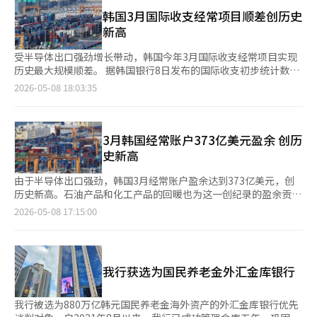
的在职员工为主讲。去年曾邀请经济与科技领域的专家，今年则由
理海峡通航并收取费用。美国希望恢复正常通航，但伊朗则将控制
两名员工亲自授课，重点传达数字资产市场的实务经验和职务故
韩国3月国际收支经常项目顺差创历史
权作为谈判筹码。这次冲突不仅是军事冲突，更是海洋秩序和谈判
事。 主要课程为“数字资产与未来金融洞察”，两名员工将解释
新高
主导权的较量。 谈判的差距也难以缩小。路透社提到，伊朗内部
数字资产行业的变化及其在金融市场中的角色。接下来的“职业谈
对美国提案的反应是，这更像是美国的构想，而非现实解决方案。
话”环节，由各校校友组成的两名员工将分享职务经验和就业准备
受半导体出口强劲增长带动，韩国今年3月国际收支经常项目实现
美国同时传递了谈判期待与军事压力的信息，目前阶段更像是暂时
的建议。 活动将于12日在中央大学拉开帷幕，随后在高丽大学、
历史最大规模顺差。 据韩国银行8日发布的国际收支初步统计数
管理冲突，而非即将达成协议。 美联社指出，当前局势被称
延世大学、汉阳大学、成均馆大学和首尔大学等六所大学依次举
据，3月经常项目顺差达373.3亿美元，远超此前2月创下的231.9亿
2026-05-08 18:03:35
为“脆弱的停火”，直接谈判尚未找到解决方案。※ 本报道经人
行。具体安排为：中央大学12日、高丽大学13日、延世大学14
美元纪录，刷新单月历史新高，并实现连续第35个月顺差，为
工智能（AI）系统翻译与编辑。
日、汉阳大学19日、成均馆大学21日、首尔大学26日。 参与费用
2000年以来第二长连续顺差周期。今年第一季度累计经常项目顺
为免费，需提前报名，先到先得。所有参与者将获得Upbit商品等
差达737.8亿美元，为去年同期（194.9亿美元）的3.8倍。 从结构
纪念品，并有机会抽奖获得AirPods、比特币礼品卡、Naver购物
来看，商品收支顺差的扩大成为推动经常项目改善的关键因素。3
3月韩国经常账户373亿美元盈余 创历
券和Upbit披萨日套餐等奖品。 此次活动是在数字资产行业与传统
月商品收支顺差达350.7亿美元，同比（96.9亿美元）扩大至约3.6
史新高
金融接轨的背景下进行的。尽管青年群体对数字资产的使用经验丰
倍，同样创下历史新高。 出口表现尤为强劲。3月出口额达943.2
富，但在行业结构、监管、技术安全和职务等方面的信息往往不
亿美元，同比增长56.9%，刷新历史纪录。央行分析称，半导体和
由于半导体出口强劲，韩国3月经常账户盈余达到373亿美元，创
足。两名希望通过在职讲座，拓宽青年对投资的认知，帮助他们更
计算机设备等IT产品持续向好，同时非IT产品也受工作日增加及石
历史新高。石油产品和化工产品的回暖也为这一创纪录的盈余贡献
好地理解行业和职务。 未来的关键在于教育的持续性和实际职业
油制品价格上涨带动，实现增长。 按通关标准分类，计算机设备
了力量。 根据韩国银行8日发布的国际收支初步统计，3月经常账
2026-05-08 17:15:00
的关联。如果能够超越一次性讲座，扩展到数字资产技术、监管、
（167.5%）、半导体（149.8%）、无线通信设备（13.1%）、石
户盈余为373亿3000万美元（约54万亿4271亿元），这是连续35
安全、数据和金融服务等领域的课程，将有助于提高青年对行业的
油制品（69.2%）及化工产品（9.1%）均实现大幅增长。 从地区
个月盈余，成为2000年代以来第二长的记录。 2月时，韩国经常账
理解。同时，分享Upbit在职员工的职业经验也将对吸引数字资产
来看，对东南亚（68%）、中国（64.9%）、美国（47.3%）及日
户盈余为231亿9000万美元，创下历史新高后，3月再次突破300
领域的人才产生积极影响。 吴京石表示：“我们希望未来金融的
本（28.5%）出口保持强劲增长，而对中东地区出口则下降
亿美元。 商品账户盈余为350亿7000万美元，创历史新高。商品
主角青年能够正确理解数字资产行业，并通过与实务专家的交流获
我行获选为国民养老金外汇金库银行
49.1%。 进口方面，3月进口额为592.4亿美元，同比增长17.4%。
账户在2月录得233亿6000万美元后，3月再次突破300亿美元。 出
得职业探索的实际帮助，因此准备了此次活动。未来，我们将持续
其中，资本财进口在信息通信设备（51.6%）、运输设备
口同比增长56.9%，达到943亿2000万美元，创下历史最高水平。
开展有助于建立健康数字资产生态的教育活动。”※ 本报道经人
（34.8%）和半导体（34.5%）带动下增长23.6%；原材料进口以
IT产品，尤其是半导体和计算机周边设备表现良好，非IT产品也因
我行被选为880万亿韩元国民养老金海外资产的外汇金库银行优先
工智能（AI）系统翻译与编辑。
化工产品（20.5%）为主增长8.5%，时隔6个月转为增长；消费品
工作日增加和石油产品价格上涨而显著增长。 根据通关数据，计