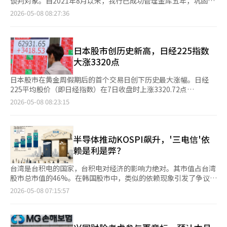
谈判对象。自2021年8月以来，我行已成功管理金库五年，巩固了
进口同比小幅增长2.1%。 服务收支方面，3月录得12.9亿美元逆
算机周边设备（增长167.5%）、半导体（增长149.8%）、无线通
其在外汇管理领域的地位。国民养老金公团于7日宣布，我行为首
2026-05-08 08:27:36
差，但逆差规模较去年同期（-25.1亿美元）及前月（-18.6亿美
信设备（增长13.1%）和化工产品（增长9.1%）均有所增加。尤
选优先谈判对象。预计将在6月与我行签署最终合同。如谈判失
元）均明显收窄。其中，旅游收支实现1.4亿美元顺差，为2014年
其是乘用车出口在经历了-23.0%的同比下降后，3月实现了1.1%
败，将与次优谈判对象进行进一步协商。基本合同期为三年，之后
11月以来首次转为顺差，主要受春季国内旅游旺季带动。 初级收
的增长。石油产品出口从-0.7%大幅增长至69.2%。 按地区来看，
可根据年度评估延长最多两年。我行与KB国民银行参与了此次招
入收支顺差进一步扩大，由2月的24.8亿美元增至3月的35.8亿美
东南亚（增长68.0%）、中国（增长64.9%）、美国（增长
标，竞争激烈。外汇金库银行的选择标准包括银行的财务稳定性、
日本股市创历史新高，日经225指数
元，其中股息收入顺差由19.8亿美元增至27亿美元，成为重要支撑
47.3%）和日本（增长28.5%）的出口表现良好，而中东地区则下
业务执行能力、外汇资金管理经验和服务水平，以及风险管理和流
大涨3320点
因素。 金融账户方面，3月净资产增加369.9亿美元。直接投资
降了49.1%。 进口也增长了17.4%，达到592亿4000万美元。资本
动性保障能力等。自2021年起负责金库的我行在竞争中表现更为
中，韩国居民对外投资增加88.9亿美元，外国人对韩直接投资增加
品进口主要集中在信息通信设备（增长51.6%）、运输设备（增长
突出，最终被选为优先谈判对象。此次国民养老金外汇金库银行的
日本股市在黄金周假期后的首个交易日创下历史最大涨幅。日经
37.7亿美元。证券投资方面，韩国投资者对外股票投资增加40亿美
34.8%）和半导体（增长34.5%），整体增长23.6%。 原材料进口
选定时隔五年。作为外汇金库银行，我行将负责国内外外汇交易出
225平均股价（即日经指数）在7日收盘时上涨3320.72点
元，而外国投资者对韩国证券投资则大幅减少340.4亿美元。 尤其
以化工产品（增长20.5%）为主，增长8.5%，实现六个月以来首
纳、外汇金库账户开设、外汇短期资金限额管理、国内外汇款及兑
（5.58%），达到62833.84点，创下收盘新高。盘中首次突破
2026-05-08 08:23:15
是在中东地缘风险上升及对存储芯片需求放缓的担忧影响下，叠加
次增长，消费品进口也增长了2.1%。 服务账户的赤字为12亿9000
换业务、外汇交易账户的开设与管理、与海外资产托管银行的SSI
63000点。当天的涨幅超过了2024年8月6日“令和黑色星期
获利了结压力，外国投资者对韩国股票投资净减少293.3亿美元，
万美元，较去年3月的25亿1000万美元大幅减少。与上月的18亿
交换与管理，以及外汇短期资金的平均余额限额管理等。今年2月
一”后反弹时的3217点，成为历史最大涨幅。然而，由于指数本
创下历史最大降幅。
6000万美元相比，赤字规模也有所缩小。 服务账户中的旅游收入
底，国民养老金基金的积累金额为1610万亿韩元，其中55%为海
身已高，涨幅并未进入历史前20名。 假期期间，美国科技股的强
实现了1亿4000万美元的盈余，迎来了春季国内旅游高峰，时隔11
外资产。作为单一银行负责国民养老金的外汇交易，将提升我行在
劲表现以及对美国与伊朗冲突可能早日缓和的预期，改善了投资者
半导体推动KOSPI飙升，'三电信'依
年4个月首次转为盈余。 本源收入账户盈余从2月的24亿8000万美
行业中的地位，并带来手续费收入。※ 本报道经人工智能（AI）系
情绪。 当天的上涨主要由人工智能（AI）和半导体相关股票推动。
赖是利是弊？
元增至3月的35亿8000万美元，直接和证券投资的分红收入增加，
统翻译与编辑。
软银集团（SBG）遭遇涨停，内存半导体公司Kioxia Holdings的
分红收入账户盈余从19亿8000万美元增至27亿美元。 金融账户净
买盘激增，全天未能成交，最终以比前一交易日上涨7000点
台湾是台积电的国家，台积电对经济的影响力绝对。其市值占台湾
资产（资产-负债）增加了369亿9000万美元。内国人在海外投资
（19.22%）的43410点收盘。Kioxia的市值因此增至23.7万亿日
股市总市值的46%。在韩国股市中，类似的依赖现象引发了争议，
增加了88亿9000万美元，外国人在韩国的投资增加了37亿7000万
元（约220万亿韩元），超越日立制作所，成为东京证券市场第六
过度依赖“三电信”（三星电子+SK海力士）导致的股市两极化引
2026-05-08 07:15:57
美元。 在证券投资方面，内国人在海外的股票投资增加了40亿美
大公司。市值超过10万亿日元的股票频现涨停，显示出异常现象。
发担忧。有人指出，特定行业的表现可能造成整体市场的错觉。然
元，但外国人在韩国的股票投资减少了340亿4000万美元。 尤其
Advantest和东京电子也表现强劲，东京电子在考虑股票拆分后创
而，也有人认为这两家公司的业绩足以支撑股价上涨，且其他主要
是由于中东地区的风险和内存需求的担忧，外资在韩国股票投资的
下新高。 分析认为，假期期间海外的利好消息集中反映在市场
国家股市也存在特定行业的集中现象，因此不必过于担忧。“三电
减少幅度（-293亿3000万美元）创下历史新高。※ 本报道经人工
上。纳斯达克指数和费城半导体指数（SOX）接连创下历史新高，
信”的集中是韩国股市的毒药还是良药？ ◆ KOSPI市值接近50%