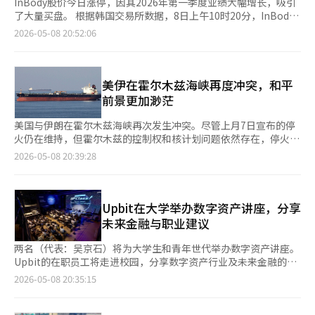
InBody股价今日涨停，因其2026年第一季度业绩大幅增长，吸引
了大量买盘。 根据韩国交易所数据，8日上午10时20分，InBody
在科斯达克市场的股价上涨8850韩元（29.85%），达到38500韩
2026-05-08 20:52:06
元，触及涨停板。 InBody前一天公布的财报显示，2026年第一季
度的营业收入为684亿4500万韩元，同比增长23.1%。营业利润增
长86%，达到130亿2500万韩元，净利润则增长138.1%，达到
162亿9800万韩元。 未来资产证券公司的研究员金忠贤表
美伊在霍尔木兹海峡再度冲突，和平
示：“收入超出市场预期，连续第九个季度创下历史新高，营业利
前景更加渺茫
润也超出预期。” 他还指出：“美国和欧洲的肥胖治疗市场正在
增长，肥胖诊所和研究肥胖药物的制药公司成为新的需求来源，肥
美国与伊朗在霍尔木兹海峡再次发生冲突。尽管上月7日宣布的停
胖治疗相关市场将持续保持增长动力。”※ 本报道经人工智能
火仍在维持，但霍尔木兹的控制权和核计划问题依然存在，停火与
（AI）系统翻译与编辑。
和平的本质差异再次显现。 根据路透社和美联社的报道，美国中
2026-05-08 20:39:28
央司令部（CENTCOM）表示，伊朗动用导弹、无人机和小型舰艇
对三艘经过霍尔木兹海峡的美军驱逐舰发起攻击。 美国对此进行
了报复打击，针对导弹和无人机发射基地及指挥监控设施。美国表
示“没有资产损失”，而伊朗则反驳称美国攻击油轮和民用区域，
Upbit在大学举办数字资产讲座，分享
违反了停火协议。 此次冲突不应被视为简单的偶发交火。美联社
未来金融与职业建议
指出，这场冲突源于2月美国与以色列对伊朗的空袭，尽管上月初
宣布停火，但冲突仍时有发生。这次交火表明，只要核心问题未解
两名（代表：吴京石）将为大学生和青年世代举办数字资产讲座。
决，冲突随时可能重燃。 更大的问题在于谈判结构。路透社报道
Upbit的在职员工将走进校园，分享数字资产行业及未来金融的实
称，美国已向伊朗提出正式结束战争的提案，伊朗正在审议中。该
务经验。 两名于8日宣布将在首尔的六所大学开展数字资产教育项
2026-05-08 20:35:15
提案要求先宣布结束战争，再进行细节谈判，但核计划和霍尔木兹
目“Upclass”。该项目旨在提高对数字资产的理解，提供针对不
海峡的重新开放等核心问题仍未解决。 霍尔木兹海峡的控制权是
同世代的定制教育。 此次Upclass根据青年群体的需求，以Upbit
谈判中的关键变量。美联社指出，伊朗最近成立了一个新机构来管