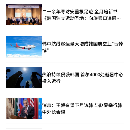
二十余年寻访安重根足迹 金月培新书
《韩国独立运动圣地：向旅顺口追问历
史》出版
韩中航线客运量大增成韩国航空业"香饽
饽"
热浪持续侵袭韩国 首尔4000处避暑中心
投入运行
消息：王毅有望下月访韩 与赵显举行韩
中外长会谈