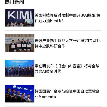
25个交易日的平均水平相比，偏离率也超过了通常被视为“过
热门新闻
券也将SK海力士的目标价从200万韩元上调至270万韩元，增幅达
公司的差距，但在中型保险公司中将显著提升竞争力。 然而，此
涨，新婚夫妇的初期资金压力加大，导致放弃申请或中止合同的情
热”的5%的两倍。野村证券在1日的报告中指出，日经主导的上涨
35%。 特定大型科技股主导市场的现象并非韩国独有。美国股市
次交易与一般的成长型并购不同。예보的支持金约为5000亿韩元，
况出现。为降低负担，推出了保证金分期支付制度。” 此前，首
历史上持续性不高。野村资产管理的首席策略师石黑英幸表
中，被称为“七大巨头”的超大型科技股也在推动市场上涨。美国
收购者为满足支付能力比率，还需额外投入至少5000亿韩元的资
尔市市长吴世勋提到贷款限制导致‘未来之家’的竞争率下降，建
示：“集中在特定股票群体的市场难以持久。”资产管理公司
美国科技界反对限制中国开源AI模型 黄
信息分析公司StockAnalysis指出，纳斯达克100成分股的总市值
金。这意味着此次交易不仅仅是简单的规模扩张。 保险业人士表
议放宽青年贷款限制。 此次供应主要集中在市场偏好的品牌公
Pictet Japan的伊藤岛高俊策略师表示：“希望借助地缘政治风险
约为38.38万亿美元，其中NVIDIA（5.05万亿美元）、
仁勋力挺Kimi K3
示：“在考虑资产健康性和额外资本负担的情况下，如果条件不合
寓，包括动作区的希尔斯泰特动作签名、公寓和江北区的米亚站附
的缓解，汽车和银行等对TOPIX影响较大的周期性股票反弹。”日
Alphabet（4.82万亿美元）、Apple（4.22万亿美元）、
适，可能会选择放弃参与。예보能否减轻收购者的负担，将是再竞
近的项目，部分还包括乐美安和佳伊等主要品牌。大多数公寓距离
经指数迅速攀升至63000点，若要继续上涨，需扩大买盘至AI和半
Microsoft（3.08万亿美元）、Amazon（2.96万亿美元）、
标成败的关键。”※ 本报道经人工智能（AI）系统翻译与编辑。
车站步行5分钟内，租金约为周边市场价的80%。 入驻对象为公告
导体股票之外。※ 本报道经人工智能（AI）系统翻译与编辑。
Meta（1.56万亿美元）和Tesla（1.5万亿美元）等七大巨头的合
日时在首尔居住的无房家庭成员。新婚夫妇需在结婚登记后7年
计市值达到23.19万亿美元，占总市值的60.4%。※ 本报道经人工
内，准新婚夫妇需在入驻前提供结婚证明。双职工家庭的申请标准
爱敬产业携手复旦大学张江研究院 深化
智能（AI）系统翻译与编辑。
放宽至城市劳动者月均收入的200%，有子女家庭的资产标准也有
韩中皮肤科研合作
所提高。 对生育家庭的优惠政策仍然保留。1子女家庭可最长居住
20年，2子女以上家庭在居住结束时可享有优先购买权。首尔市相
关人士表示：“优先购买权适用的价格约为20年后市场价的80%
至90%。” 这些条件与当前租赁市场情况相结合，吸引了大量需
李在明发布《旧金山AI宣言》将与全球
求。由于供应量有限，竞争率保持在高位。2024年1至3次供应的
共启AI黄金时代
竞争率分别为59.8:1、50.0:1、38.0:1，去年4至6次为64.8:1、
39.7:1、69.7:1，最高竞争率为今年4次供应时的759:1。 首尔市计
划将‘未来之家’的年供应量扩大至4000套。此次440余套供应
后，7月将通过追加公告供应约1000套，并计划在下半年分两次供
应约300套的别墅和公寓形式的普通住房。※ 本报道经人工智能
韩国国民年金参与投资中国自动驾驶企
（AI）系统翻译与编辑。
业Momenta