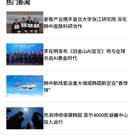
热门新闻
政府和企业对此立即表示反对。中国外交部于9日呼吁美国纠正错
和成本问题，对相关技术的关注日益增加。 名不见经传的葡萄治
的医疗美容现状。首先将在17日至18日举行“AMWC KOREA with
误做法，停止对中国企业的不当压制，并表示将采取必要措施维护
疗公司则以“类器官（Organoid）”技术为主打。该技术通过培
L.E.A.D”教育项目（包括诊所参观、现场演示和解剖学教育
中国企业的正当权益。 阿里巴巴通过香港交易所公告表示：“将
养从患者组织中提取的干细胞，在实验室中实现与真实器官相似的
等），最后在20日举办全球医疗人员的交流活动“休杰尔领袖之
爱敬产业携手复旦大学张江研究院 深化
公司列入黑名单没有任何依据”，并称将对损害企业形象的行为采
小型器官。即使是同一癌症患者，药效也可能千差万别，这项技术
夜”（HUGEL LEAD NIGHT）。休杰尔全球首席执行官凯瑞·斯
取一切法律措施。同时强调，公司与美国军事采购无关，因此此次
韩中皮肤科研合作
可以在患者体内用药前，提前测试“哪种药物最有效”。被认为是
特罗姆表示：“AMWC KOREA将是休杰尔客户和员工聚集在一
措施不会对包括美国在内的全球业务运营产生实质性影响。 中国
开启个性化精准医疗时代的关键技术。 大元制药选择的企业同样
起，分享各地区市场经验和见解，扩大全球业务协同的有意义的机
电动车企业蔚来也表示：“为保护公司及所有股东的利益，将在必
引人注目。OmniaMed正在开发一种“智能药物传递技术”，仅在
会。”与此同时，随着K-美容全球地位的提升，休杰尔在2023年
要时与美国国防部积极沟通，解决黑名单问题，包括采取法律措
检测到癌组织或炎症部位特定物质时释放药物。其目标是在抗癌治
第一季度基于海外市场的增长，实现了规模和盈利能力的双重提
施。”比亚迪和百度也主张，自己并非中国军工企业或军民融合企
疗中减少脱发和呕吐等典型副作用，将药效集中在病变部位。
升。具体来看，2023年第一季度，休杰尔的合并销售额为1166亿
李在明发布《旧金山AI宣言》将与全球
业，因此被列入该名单没有正当理由。※ 本报道经人工智能（AI）
Curiosa Bioscience拥有一种帮助药效在体内长时间保持稳定的技
韩元，营业利润为476亿韩元，净利润为406亿韩元。与去年同期
共启AI黄金时代
系统翻译与编辑。
术平台。该公司正在开发一种注射剂或可替代注射的口服药物，使
相比，销售额增长29.9%，营业利润增长22.3%，净利润增长
药效持续更长时间。被认为能够减少患者的用药负担，同时提高全
31.5%。特别是营业利润率达到了40.8%，保持了较高的盈利能
球商业化的可能性。 业界普遍认为，这些被选企业的技术超越了
力。※ 本报道经人工智能（AI）系统翻译与编辑。
现有生物产业的局限性。 首尔市与Celltrion、大元制药将共同支
韩中航线客运量大增成韩国航空业"香饽
持未来一年的联合研究和商业化验证。这一计划不仅限于简单的创
业支持，而是结合大企业的研究能力与初创企业的创新技术，旨在
饽"
培育全球生物独角兽。 李秀妍 首尔市经济实务局局长表示：“首
尔生物中心的开放创新为初创企业提供了向全球锚定企业学习经验
和网络的桥梁，同时也为大企业提供了获取创新技术的共赢平台。
我们将不遗余力地支持此次选定的初创企业，助力其成长为超越韩
热浪持续侵袭韩国 首尔4000处避暑中心
国、引领全球生物市场的独角兽企业。”
投入运行