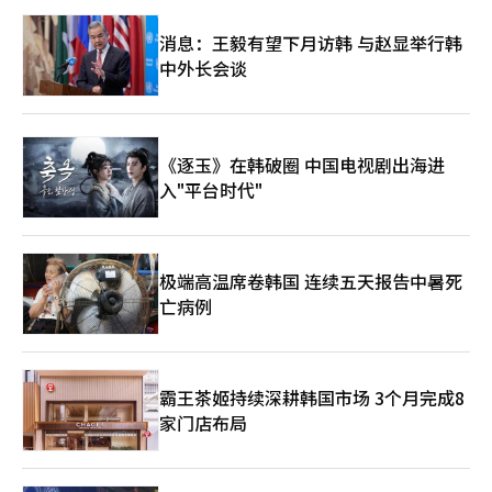
消息：王毅有望下月访韩 与赵显举行韩
中外长会谈
《逐玉》在韩破圈 中国电视剧出海进
入"平台时代"
极端高温席卷韩国 连续五天报告中暑死
亡病例
霸王茶姬持续深耕韩国市场 3个月完成8
家门店布局