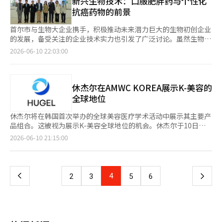
新兴生物技术：口服肥胖药与个性化
韩国投资公社（KIC）与国富基金的角色分配可能会变得模糊。目
根据现行国家财政法，超额税收所增加的世界盈余金优先用于地方
造业和新兴技术领域的企业，称其“越来越像是展示中国新质生产
抗癌药物的前景
前，KIC负责管理外汇储备等，投资于海外资产。以超额税收为基
分配税、地方教育财政分配金的结算和国家债务偿还，因此在作为
力的‘荣誉殿堂’”。同时，社评批评称这是一种“对中国企业的
础新设国富基金，可能会导致机构角色的重叠。 最终，超额税收
单独投资资金方面存在限制。要将超额税收用于未来投资资金，必
不当压制，也是对全球贸易和市场规则的公然挑战”。 社评指
首尔市与生物大企业携手，积极推动未来潜力巨大的生物初创企业
的利用方案将在稳定性与收益性之间保持平衡。未来应对基金可以
须修订国家财政法、地方分配税法和地方教育财政分配金法等。
出：“黑名单上的企业中，不乏与军队无关的电子商务、搜索引擎
的发展，备受关注的企业技术实力也引发了广泛讨论。虽然生物技
确保财政稳定，而国富基金则提供了增加国家资产的可能性。 有
即使建立新的基金或资金，也需要围绕资金运用方式、投资对象和
和电动车等公司，甚至因为在技术领域具有竞争力而被贴上‘与中
术看似复杂，但深入了解后发现，这些创新企业正在致力于将“注
观点认为，不应仅选择两种方式中的一种，而应考虑将部分资金储
2026-06-10 22:03:00
绩效评估体系等制度性安排进行规划。没有与政治界形成共识和社
国军方有关’和‘威胁美国国家安全’的标签。”这反映了名单选
射药物转变为口服药物”、“无需动物实验开发新药”，以及“提
备为财政稳定资金，部分资金用于投资的折中方案。※ 本报道经
会合意，改变财政运作体系并不容易。 延世大学经济学部名誉教
择标准的任意性和荒谬性。 接着指出：“仅仅因为是中国技术企
前找到适合患者的药物”。 最引人注目的是被选为Celltrion第四
人工智能（AI）系统翻译与编辑。
授金正植表示：“我支持将超额税收再投资以应对未来”，但他指
业并具备全球竞争力，就被归类为与军方相关的企业，这表明美国
期的Enbiosel。该公司正在开发一种将全球肥胖治疗药物市场颠
出：“在再投资对象的选择过程中，如何选择专家群体以及能否排
将特定企业视为中国技术产业整体的战略竞争目标。” 《环球时
覆的GLP-1类药物的“口服药”技术。目前，许多肥胖和糖尿病治
休杰尔在AMWC KOREA展示K-美容的
除政治影响是关键。” 他还补充道：“为了利用超额税收，必须
报》还评价称，美国国防部的黑名单反过来暴露了美国对中国技术
疗药物仍以注射形式存在，虽然效果显著，但患者需要定期自我注
全球地位
修订国家财政法，减少地方财政，但以地方为基础的国会议员是否
实力的警惕。“黑名单本质上是对中国技术发展的默许，显示出美
射，负担较大。 Enbiosel通过其独特技术，能够抵御胃酸和消化
会同意这一点尚不确定。”※ 本报道经人工智能（AI）系统翻译与
国对中国核心竞争力的恐惧和不安。” 此外，名单范围不断扩大
酶，提高体内吸收率，目标是解决“用药物替代注射”的难题。如
休杰尔将在韩国首次举办的全球美容医疗学术活动中展示其主要产
编辑。
的现象表明，美国针对特定中国企业的施压策略未能达到预期效
果成功，将大大提高患者的用药便利性，全球市场的关注度也将随
品组合。这被视为展示K-美容全球地位的机会。休杰尔于10日宣
果。社评指出：“短期内可能会对竞争对手施加压力，但从长远来
之上升。 Ainbi是一家利用人工智能（AI）设计新药候选物的公
布，将参加于19日至20日在首尔江南的格兰德洲际酒店举行的全
页
2026-06-10 21:15:00
看，会损害全球供应链的开放性和创新效率。” 社评最后表
司。传统的新药开发需要经过数年的反复实验来寻找候选物，面
球美容医疗学术活动“AMWC KOREA”（美学与抗衰老医学世界
示：“美国国防部并不是在维护安全，而是在干扰正常的国际商业
临“与时间赛跑”的挑战。然而，该公司通过计算机模拟，首先预
大会韩国站）。在此次活动中，休杰尔将设立独立展位，展示包括
一
合作，扰乱国际贸易秩序，给全球经济带来人为风险。”并称“黑
测与疾病蛋白质结合最好的抗体结构。简单来说，就是“从有潜力
肉毒毒素、Letybo HA填充剂、Revolax生物增强皮肤增强剂、
名单将成为中国企业克服技术壁垒和外部封锁的成就，以及在新质
的药物中筛选出最有希望的候选者”。这被认为有可能大幅降低新
HA（BYRYZN）缝合线、Licellvi等核心产品。在19日的午餐研讨
上
4
下
2
3
5
6
生产力领域取得突破的证据。” 美国国防部于8日（当地时间）将
药开发成本。 Imitascience展示了“无动物实验的新药开发”，
会上，来自明洞的连张整形外科医院院长金世珍和来自江南的皮尔
阿里巴巴、百度、比亚迪等企业列入与中国军方相关的企业名单。
指引未来生物技术的发展方向。该公司通过模拟真实人类器官环境
博医院院长张孝胜将分别分享他们在肉毒素施术方面的临床经验和
一
被列入名单并不意味着立即会受到制裁或出口管制，但在未来美国
的“器官芯片（Organ-on-a-chip）”技术，提前验证药效和毒
技巧。随后，美国休斯顿Refresh Dermatology的创始人苏尼尔
国防部的采购项目或合同签订过程中，这些企业可能会受到不利影
性。与其使用老鼠或猴子等实验动物相比，该技术在基于人类细胞
·奇卢库里博士将介绍其在美国进行Letybo施术的经验和临床案
响，评估认为这对美国政府机构和军需供应链发出了警告。 中国
页
的环境中获取数据，从而提高临床成功率。全球制药行业也因伦理
例。休杰尔还将在活动前后开展多项项目，让参与者亲身体验韩国