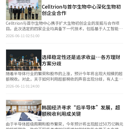
学”投资1.75亿美元（约合2688亿韩元），成为其第一大股东。
范围也从水质管理扩展至综合水资源管理体系。双方未来将就发展
三星电子于2024年7月参与了元素的“D轮”融资。元素生物科学
Celltrion与首尔生物中心深化生物初
中国家的支持计划和合作方案进行信息共享，包括专业人才交流、
将在三星电子的投资支持下，加速下一代基因测序和多组学生态系
创企业合作
教育、共同研究、新项目的开发与推进，以及对发展中国家气候与
统的商业化，计划扩大在大规模全球临床和诊断领域的产品路线
环境改善及能源转型项目的设计支持等。合作领域涵盖环境政策与
图。三星电子关注的领域包括元素的下一代基因测序技术和多组学
Celltrion与首尔生物中心携手扩大生物初创企业的发掘与合作项
项目、自然保护、生物多样性与自然资源、应对气候变化、减少空
（Multiomics）。多组学技术能够同时分析DNA、RNA、蛋白质
目。此次选定的四家企业均具备下一代技术，包括基于人工智能
气污染、水资源管理、土壤与地下水保护、废物管理、循环经济、
等多种生物信息，展示DNA的实际功能。这一技术有助于更准确地
(AI)的蛋白质抗体开发、类器官、疾病建模及口服给药制剂，进一
2026-06-11 02:51:00
环境教育与意识提升、能源转型等。此外，基于此次谅解备忘录，
识别疾病的根本原因，并用于新药的开发，被视为下一代精准医疗
步深化开放创新。预计将为国内生物生态系统的持续增长做出贡
气候部下属机构也将能够与世界银行集团签署单独的合作意向书
的核心技术。自2022年推出中型DNA测序设备AVITI以来，元素在
献。Celltrion于10日宣布，最终选定了‘2026首尔生物中心-
（SOI）。气候能源政策室主任吴日英表示：“此次谅解备忘录的
全球市场迅速扩展。元素的测序设备主要用于生物技术研究所、研
Celltrion开放创新项目’第四期的四家参与企业。此次第四期参
修订是自2017年与世界银行合作以来的第十个年头，标志着我们
究机构和医院的研究。未来，多组学产品预计也将被制药公司广泛
与企业包括拥有先进生物与医疗技术的△基于AI的蛋白质抗体开发
选择稳定性还是追求收益…各方理财
将现有的气候与环境合作扩展至能源转型领域的重要转折点。我们
应用。未来，DNA测序数据将与医院的临床数据以及睡眠、运动等
平台（Ainbi）△基于ChargeSmed的GLP-1衍生物口服给药制剂
方案分歧
将积极合作，将气候、环境、水管理和能源等国内主要政策与世界
日常生活数据结合，最终实现个性化医疗服务。三星电子计划通过
平台（Enbiosel）△基于生物组织模拟的疾病建模与药物评估技
银行集团的能力相结合，为包括韩国在内的发展中国家实现国家温
此次投资扩大与元素的战略合作，进一步增强协同效应。此外，业
术（Imitascience）△基于患者来源的类器官(PDO)的精准医疗平
随着半导体行业的繁荣和股市的上涨，预计今年将出现大规模的超
室气体减排目标（NDC）和绿色转型做出贡献。”※ 本报道经人
内预计，全球精准医疗市场规模到2030年将达到约1436亿美元。
台（Podotherapeutics）。这些企业经过包括外部技术评估委员
额税收。对此，关于如何利用超额税收的声音出现分歧，有人主张
工智能（AI）系统翻译与编辑。
推动这一市场的主要因素包括对个性化治疗的需求增加以及对伴随
会在内的评审团评估后最终入选。四家公司将在未来获得与
将其储备为应对长期财政需求的未来应对基金，也有人认为应以国
2026-06-11 01:24:00
诊断和基因检测的偏好上升。医疗界人士表示：“全球精准医疗市
Celltrion的联合研究及商业化可能性评估、技术提升、指导等各
富基金的形式投资于战略性产业。 根据6月10日财政经济部等的消
场的未来在于肿瘤、罕见疾病、传染病和血液疾病领域，评估为一
个成长阶段的定制支持。Celltrion相关人士表示：“该项目旨在
息，近期因税收增加而产生的财政余力的利用方案引发了专家和政
个充满机会的市场。”
发掘与Celltrion研发需求相结合的创新技术的生物与医疗初创企
府内部的争论。支持稳定论的人认为应为福利支出做好准备，而主
业，并与首尔生物中心合作，支持技术提升和成长基础的扩
张积极投资以引领未来产业的观点则让政府的思考变得更加复杂。
韩国经济寻求“后半导体”发展，超
展。”公司计划通过此举帮助有潜力的企业成长，拓宽国内生物生
首先，主张设立未来应对基金的人以人口老龄化导致的长期财政危
额税收利用成关键
态系统的合作基础。自2020年起，Celltrion参与仁川初创企业园
机为依据。根据韩国开发研究院（KDI）的长期财政展望，因低出
区建设项目的民间运营，并参与‘K-生物实验室中心建设项目’，
生率和老龄化，福利领域的法定支出预计在40年内将增加近一倍。
由于半导体超级周期和股市繁荣，今年预计将出现超过50万亿韩元
通过开放创新战略积极发掘和培育有前景的企业。※ 本报道经人
预计到2025年支出占国内生产总值（GDP）的13.7%，到2065年