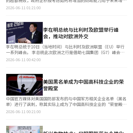
的超额税收，政府正积极考虑如何将增加的财政能力用于未来增长
工智能（AI）系统翻译与编辑。
将增至23.3%。也就是说，GDP的四分之一将被锁定为法定支出。
动力的扩充。 近期税收的良好表现主要得益于三星电子和SK海力
2026-06-11 01:21:00
国会预算政策处也通过长期财政展望认为，人口结构的变化将加大
士等半导体企业业绩的改善以及股市的繁荣，因此，当前的繁荣并
国家财政的负担。随着国民养老金、健康保险和长期护理保险等社
不会永远持续，这种危机感促使人们形成共识，认为应将其作为创
会保障性支出的增加，国家债务上升的压力也将随之加大。 未来
造未来收入的资金来源。 然而，为了将超额税收转化为未来投资
应对基金将作为应对预计增加的财政需求的缓冲工具。其目的是将
资金，必须克服法律修订和制度性安排等课题。 韩国副总理兼财
李在明总统与比利时及欧盟举行峰
经济繁荣时期产生的超额税收储备，以减轻未来世代的税收负担。
政经济部长具允哲于10日在政府首尔青瓦台召开了扩大宏观财政金
会，推动对欧洲外交
从海外案例来看，挪威将石油销售收入储备在“政府养老金基金
融会议，会议上与计划预算处长朴洪根、金融委员会主席李亿权、
（GPFG）”中加以利用。芬兰和智利等国也通过财政稳定基金应
韩国银行行长申贤松等人共同检查了税收状况和脆弱领域的风险。
李在明总统于10日（当地时间）与比利时及欧洲联盟（EU）举行
对经济波动带来的税收变化。 计划预算处长朴洪根曾表示，将把
与会者认为，鉴于良好的经济环境，未来税收将增加，因此应将扩
一系列峰会。 李总统此次欧洲之行是借助七国集团（G7）峰会的
部分超额税收储备在新设的“未来应对基金”中。他表示：“部分
大的财政能力用于提高潜在增长率的未来投资。他们一致认为，资
机会进行的。 他首先与比利时总理亚历克斯·德·克罗进行会
2026-06-11 00:42:00
超额税收将用于下半年新设的国富基金，但也会有一部分储备在新
金应投入到能够提高增长潜力的领域，而非短期经济刺激或现金支
谈，随后会见比利时国王菲利普。 这是李总统上任以来与比利时
设的‘未来应对基金’中。” 如果将额外的财政资源储备在基金
持。 预计今年的超额税收规模约为50万亿韩元，继2021年（61万
的首次领导人会晤，预计将讨论两国间的贸易促进及中小企业合作
中，可以减缓国家债务增加的速度，并保持财政健康。然而，这种
3000亿韩元）和2022年（53万3000亿韩元）之后，再次达到历史
等议题。 青瓦台表示，比利时是欧盟第二大港口安特卫普的物流
做法的短期经济刺激效果有限，且投资活跃度也难以期待。 另一
最高水平。过去的政府在超额税收出现时，通常用于偿还国家债
中心，且化工与生物技术产业发达，这将有助于韩国企业“进军欧
美国黑名单成为中国高科技企业的荣
方面，也有声音认为应以国富基金的方式运用超额税收，进行积极
务、储备世界盈余金或作为追加预算的资金。疫情后，虽然有相当
洲”。 同日，李总统下午还将与欧盟常务主席安东尼奥·科斯塔
誉殿堂
投资以获取收益。资本市场研究院等部分机构主张，政府应扮演一
一部分投入到民生支持和经济刺激中，但也有不少评价认为这仅仅
及欧盟委员会主席乌尔苏拉·冯德莱恩举行会谈。 这是韩国总统
种锚定投资者的角色。 副总理具允哲也表示，计划在下半年新设
是一次性消费的刺激。 因此，政府正在考虑通过未来应对基金或
时隔8年再次访问布鲁塞尔进行双边外交，标志着李总统基于过去
中国官方媒体对美国国防部发布的与中国军方相关企业名单（黑名
的国富基金中投入超额税收。 国富基金的方式是以超额税收为资
国富基金等方式，将超额税收用于人工智能、生物、能源、高端制
一年成果，正式启动对欧洲的外交活动。 会谈中将讨论与全球最
单）进行了讽刺，称其实际上成为了中国高科技企业的“荣誉殿
金，投资于人工智能（AI）、系统半导体、生物等未来产业。新加
造业和国防等所谓的“后半导体”产业的培育。利用半导体繁荣所
大贸易集团欧盟的经济交流加强，以及在毒品、恐怖主义和跨国犯
堂”。这是针对美国国防部最近将阿里巴巴、百度、比亚迪等188
2026-06-11 00:21:00
坡的淡马锡以稳定的收益率著称，投资领域涵盖金融、通信、先进
获得的资金作为新增长动力的种子资金。 李在明总统在9日的就职
罪等安全领域的合作扩展。 此外，朝鲜半岛及中东地区局势、能
家中国高科技企业列入名单的反应。 《环球时报》在10日的社评
技术和生物等，旨在增加国家资产。 然而，投资损失的风险也是
一周年记者会上表示：“我们正在制定最有效利用半导体带来的超
源及矿产供应链的合作方案等也将成为议程的一部分。※ 本报道
中指出：“美国国防部的黑名单范围不断扩大，涵盖了人工智能
国富基金方式的一个缺点。如果将从国民那里征收的税收投资于高
额税收的方案，并将在不久后向国民公布一项将实现增长战略大转
经人工智能（AI）系统翻译与编辑。
（AI）、电子商务、电动车、电池、半导体、机器人、生物医药等
风险资产而导致损失，将可能引发财政和政治责任问题。 此外，
型的大规模投资项目。” 然而，现实中需要克服的困难也不少。
领域。” 社评特别提到，今年名单中包含了大量代表中国先进制