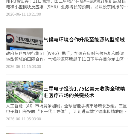
NH投资证券于11日表示，因三星物产在高科技建筑订单扩展及核
电和小型模块反应堆（SMR）业务增长的预期，以及股东回报的扩
大，已将目标股价从原来的42万5000韩元上调至55万韩元。 同
2026-06-11 18:21:00
时，股息扩大可能性也在增加，因此维持“买入”的投资评级。
NH投资证券研究员李承荣表示：“建筑部门因客户投资扩大，预
计平泽P5等高科技订单将增加。”他还提到：“从今年下半年开
始，高科技收入将正式启动，预计盈利能力将改善。” 他进一步
气候与环境合作升级至能源转型领域
指出：“我们正在推进大型核电和SMR业务的扩展，参与越南第二
核电、罗马尼亚核电3、4号机组、沙特阿拉伯核电、罗马尼亚
SMR、瑞典SMR等多个项目。” 该研究员表示：“基于建筑、生
政府与世界银行集团（WBG）携手，加强在应对气候危机和能源
物和商贸等业务组合，业绩稳步增长。”并指出：“目前股价较净
转型领域的国际合作。气候能源环境部于11日下午在首尔龙山区的
资产价值（NAV）折价55.7%。” 他还表示：“根据2026至2028
福朋喜来登酒店宣布，将与世界银行集团签署关于加强气候危机应
2026-06-11 15:03:00
年的股东回报政策，计划将关联公司的股息收益的60%至70%返
对、水资源管理、循环经济和能源转型领域合作的谅解备忘录
还给股东。”并分析称：“三星电子的特别股息和三星生命的股息
（MOU）修订案。世界银行集团是支持发展中国家应对气候变化
扩大可能会导致三星物产的股息收益增加。” 此外，他提
和推进能源转型项目的主要国际金融机构。随着国际社会同时推动
到：“反映三星电子和三星生命等投资资产价值的上升，将目标
碳中和和能源安全的努力加大，与国际金融机构的合作重要性也日
三星电子投资1.75亿美元收购全球精
NAV折扣率从原来的45%调整至40%，因此上调了目标股
益增强。尤其是在发展中国家，气候资金的需求不断上升，推动了
准医疗市场的关键技术
价。”并展望：“未来基于股息收益的进一步股东回报也值得期
与国际机构合作的必要性。此次修订旨在完善2017年环境部与世
待。”※ 本报道经人工智能（AI）系统翻译与编辑。
界银行签署的谅解备忘录。自去年10月气候能源环境部成立以来，
人工智能（AI）市场竞争加剧，全球智能手机市场增长放缓，三星
这是首次对该协议进行修订，合作主体和范围均有所扩大。首先，
电子将目光投向“下一代半导体”，计划进军数字健康和精准医疗
原本以国际复兴开发银行（IBRD）和国际开发协会（IDA）为中心
领域。这一举措被解读为三星电子在全球精准医疗市场中抢占关键
2026-06-11 05:03:00
的合作，现已扩展至包括国际金融公司（IFC）和国际投资保障机
技术，巩固市场主导地位并增强未来增长基础的战略布局。根据三
构（MIGA）在内的世界银行集团层面。合作领域也有所扩大。原
星电子的消息，该公司已向美国基因分析设备公司“元素生物科
有的气候与环境领域合作新增了能源转型领域，同时水资源管理的