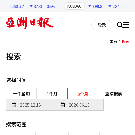
코
인
6258.57
37.81
-0.6%
798.8
2.87
-0.36%
KOSDAQ
정
보
all
登录
搜
men
索
主页
搜索
搜索
选择时间
一个星期
1个月
直接搜索
6个月
搜索范围