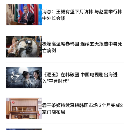
也导致了抛售。” 不过，证券界普遍认为此次大跌并不完全是由
于行业恶化。 一位研究员表示：“此次下跌更像是由于指数上涨
消息：王毅有望下月访韩 与赵显举行韩
速度的压力和集中现象加剧所导致的技术性调整。”他指出：“由
中外长会谈
于盈利动能仍在改善，因此波动性可以视为喘息过程。” 他还表
示：“在急剧下跌后，可能会再次出现减小跌幅的模式。”并补充
道：“从估值角度来看，半导体为中心的KOSPI的投资吸引力正在
重新上升。”※ 本报道经人工智能（AI）系统翻译与编辑。
极端高温席卷韩国 连续五天报告中暑死
亡病例
《逐玉》在韩破圈 中国电视剧出海进
入"平台时代"
霸王茶姬持续深耕韩国市场 3个月完成8
家门店布局