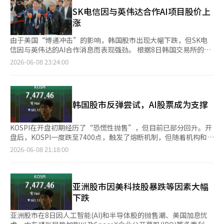
认购，准备的额度在2分钟内全部消耗完毕。 此次认购是针对个人
明。” 尽管如此，仍需警惕短期内波动性扩大可能性。金志贤，
回区块交易的过程，市场信心受到动摇，加上与美国合作伙伴的许
和法人专业投资者的最后一次，计划募集金额为5亿美元，最低投
SK电信因与英伟达合作AI项目股价上
Daol投资证券的研究员指出：“由于半导体高估值的压力以及对
可协议的不确定性争议，使得股价转为下跌。 实际上，三千堂制
资金额为10万美元，最高投资金额为300万美元。此前在5日进行
涨
油价和中间品物价上涨的担忧积累，因此在6月和7月需要注意波动
药的股价较3月创下的高点已下跌超过70%。此次暴跌使得市值大
的第一次认购也在约1分钟内完成了3亿美元的额度。 投资者的最
性。”※ 本报道经人工智能（AI）系统翻译与编辑。
幅缩水，作为科斯达克代表性成长股的地位也受到冲击。 证券界
终分配额度预计将在SpaceX计划于12日上市时确定，未分配的金
由于美国“博通冲击”的影响，韩国股市出现大幅下跌，但SK电
认为，短期内市场波动性加大，可能会继续对高估值成长股施加卖
额也将在同一时间进行退款。 SpaceX是由埃隆·马斯克领导的全
信因与英伟达的AI合作消息而表现强劲。 根据8日韩国交易所的数
压。不过，三千堂制药的口服GLP-1业务和高收益产品比例提升带
球最大民营航天公司，计划通过此次首次公开募股（IPO）筹集约
据，截至下午2时12分，SK电信在韩国证券市场的股价上涨3800
2026-06-08 23:24:00
来的业绩改善预期仍然被看好。※ 本报道经人工智能（AI）系统翻
750亿美元。市场预计上市后其企业价值将达到1.75万亿美元，约
韩元（3.57%），报110200韩元。该股当天以106400韩元开盘，
译与编辑。
合2700万亿韩元，属于全球上市公司中的顶尖水平。 未来资产集
随后在早盘转为上涨，一度攀升至117000韩元，扩大了涨幅。 尽
团与20多家全球投资银行共同参与了SpaceX IPO的承销团，未来
管美国半导体股大幅下跌导致国内股市整体投资情绪低迷，SK电
资产方面分配的最终额度预计将在11日确定。 此外，SpaceX的投
信却在盘中持续强劲，展现出差异化的走势。 这一现象被解读为
韩国股市反弹尝试，AI股票成为支撑
资热潮不仅限于公募股市场。根据韩国投资信托管理公司数据显
与英伟达合作建设人工智能（AI）专用数据中心及扩大AI云业务的
示，截至5日，最近一个月内，‘ACE美国航天科技主动ETF’的
消息刺激了投资者的信心。 当天，SK电信宣布，SK集团会长崔泰
个人净买入规模已达612亿韩元。该产品以新航天（民营航天开
源与英伟达首席执行官黄仁勋达成了共同推进AI云业务的协议。双
KOSPI在开盘初期经历了“恐慌性抛售”，但目前已部分回升。开
发）企业为核心构建投资组合。韩国投资信托管理公司近期公开了
方计划基于英伟达的AI基础设施平台“DSX”建设AI专用数据中
盘后，KOSPI一度跌至7400点，触发了熔断机制，但随着机构和个
参与SpaceX IPO的事实，分析认为这导致了大量资金流入，尤其
心。 黄仁勋表示：“SK电信将通过英伟达DSX平台构建大规模AI
人的低价买入，指数回升至7800点以上。特别是与英伟达的人工
2026-06-08 21:18:00
是那些无法直接参与认购的投资者。 韩国投资信托管理公司计划
云，并为韩国及全球的企业和行业提供代理AI、企业AI和物理
智能（AI）合作预期提升了市场情绪，导致NAVER和SK电信的股
将通过IPO获得的SpaceX股份纳入ACE美国航天科技主动ETF和韩
AI。”※ 本报道经人工智能（AI）系统翻译与编辑。
价大幅上涨，成为市场反弹的引领者。 截至8日中午12时04分，
国投资全球航天技术及国防基金中。 证券行业认为，尽管全球股
KOSPI报7770.97点，较前一交易日下跌389.62点（4.77%）。当
市波动加大，韩国股市也经历了大幅调整，但对人工智能和航天产
天，KOSPI一度下跌超过8%，跌至7400点，触发了熔断机制和卖
亚洲股市因美科技股暴跌等因素大幅
业等未来成长型产业的投资需求依然强劲。 韩国投资信托管理公
出侧停，但随着时间推移，跌幅有所缩小。 在证券市场上，个人
下跌
司ETF部门负责人南永洙表示：“通过ACE美国航天科技主动ETF
和机构分别净买入6526亿韩元和4769亿韩元，而外国投资者则净
可以间接参与SpaceX的IPO，参与IPO与上市后持有SpaceX的股份
卖出1兆2492亿韩元。 半导体龙头股也逐渐摆脱了开盘初的跌势。
亚洲股市在8日因人工智能(AI)和半导体股的抛售潮、美国加息忧
是有明显区别的。”※ 本报道经人工智能（AI）系统翻译与编辑。
三星电子股价一度跌至29万韩元，但随后恢复至31万韩元，跌幅