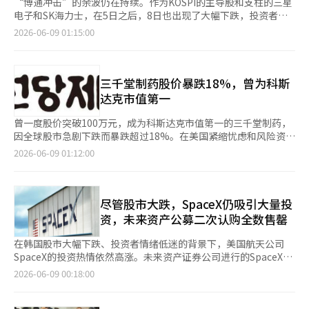
“博通冲击”的余波仍在持续。作为KOSPI的主导股和支柱的三星
电子和SK海力士，在5日之后，8日也出现了大幅下跌，投资者的
担忧加深。然而，证券界普遍认为，近期的调整尚不能解读为行业
2026-06-09 01:15:00
恶化的信号，反而应关注低价买入的机会。 根据8日韩国交易所的
数据，三星电子的股价较前一交易日下跌10.18%，收于29万5500
韩元；SK海力士则下跌7.68%，收于191万1000韩元。这两只股票
分别连续下跌了3个交易日和4个交易日。 市场的关注点在于，近
三千堂制药股价暴跌18%，曾为科斯
期的调整是否是半导体行业的峰值信号，还是在上升趋势中的短暂
达克市值第一
喘息。专家们普遍认为，目前尚未到担忧行业恶化的阶段。 韩志
英，来自Kiwoom证券的研究员表示：“美国半导体股的暴跌并不
曾一度股价突破100万元，成为科斯达克市值第一的三千堂制药，
能简单归因于内存周期的峰值或人工智能（AI）需求的减缓，而是
因全球股市急剧下跌而暴跌超过18%。在美国紧缩忧虑和风险资产
由于这些行业的股价暴涨和集中现象加剧所带来的疲惫感和供需压
回避情绪蔓延的背景下，近期上涨幅度较大的制药与生物科技股遭
2026-06-09 01:12:00
力，加上美国市场利率因就业意外上升而提供了调整的理由。”
遇了大量的获利了结抛售。 根据8日韩国交易所的数据，三千堂制
证券界也有声音认为，应将此次调整视为低价买入的机会。当天，
药当天收盘价为23万9000元，较前一交易日下跌18.15%（5万
SK证券将近期股价调整视为买入机会，维持三星电子和SK海力士
3000元）。当天股价以27万500元开盘，盘中一度跌至23万8500
的目标价分别为61万韩元和400万韩元。NH投资证券也将三星电
元，跌幅扩大。 股价暴跌的原因在于美国紧缩忧虑和半导体股的
尽管股市大跌，SpaceX仍吸引大量投
子的目标价从49万韩元上调至53万韩元，将SK海力士的目标价从
急剧下跌引发的全球风险资产回避情绪。美国5月非农就业数据超
资，未来资产公募二次认购全数售罄
310万韩元上调至320万韩元。 韩东熙，SK证券的研究员强
出市场预期，导致市场对美联储降息的预期减弱，加上英伟达和美
调：“在AI时代，内存的结构性瓶颈、地位提升以及内存厂商的业
光等科技股的暴跌，使得国内股市普遍出现抛售潮。 尤其是近期
在韩国股市大幅下跌、投资者情绪低迷的背景下，美国航天公司
绩强劲并不是短期内会改变的价值。”柳永浩，NH投资证券的研
股价大幅上涨的制药与生物科技行业，获利了结抛售集中，导致跌
SpaceX的投资热情依然高涨。未来资产证券公司进行的SpaceX公
究员指出：“随着AI的普及，各种部件都出现了瓶颈，尤其是半导
幅扩大。三千堂制药今年以来表现出强劲的上涨势头，成为典型的
募股二次认购在开始不到2分钟内便已售罄，相关的交易所交易基
2026-06-09 00:18:00
体的需求增长速度超过了供应。” 黄仁勋，英伟达首席执行官当
成长股，因此受到投资者情绪恶化的显著影响。 三千堂制药在3月
金（ETF）也吸引了大量资金流入。 根据金融投资行业的消息，未
天在与SK集团的简报中表示：“目前全球对AI工厂的需求巨大，业
因口服GLP-1肥胖与糖尿病治疗药物的开发预期，股价突破100万
来资产证券公司于当天上午8时30分开始进行SpaceX公募股的二次
务正处于繁荣期。我们刚刚开始构建AI基础设施，未来非常光
元，曾一度成为科斯达克市值第一。然而，随后因管理层推动和撤