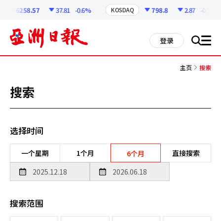
코
인
6258.57
37.81
-0.6%
798.8
2.87
-0.36%
KOSDAQ
정
보
all
登录
搜
men
索
主页
搜索
搜索
选择时间
一个星期
1个月
直接搜索
6个月
搜索范围