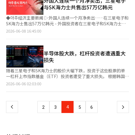
外国人连续一个月净卖出，三星电子
责人鲍勃·萨维奇对路透社表示：“上周‘AI引领一切’的叙述遭
了政府干预的效果。 此前，副总理兼财政经济部长具允哲、韩国
日下跌超过8%（持续1分钟），证券市场的交易被暂停。在熔断机
与SK海力士共售出57万亿韩元
到动摇，”并指出“此次调整是9周以来股市反弹的健康喘息，还
银行行长申贤松、金融委员会主席李亿权及金融监督院长李灿镇召
制启动时，KOSPI指数较前一日下跌685.85点（8.40%），报
是市场的高点，仍然是关键问题。”※ 本报道经人工智能（AI）系
开了临时紧急会议，决定共同应对汇率不稳。韩国银行和金融监督
7474.74点。因此，所有在证券市场上市的股票交易被暂时中止，
◆아주经济主要新闻 ▷外国人连续一个月净卖出……在三星电子和
统翻译与编辑。
院将重点检查外汇市场的投机交易动态，并在必要时采取严格应对
股票相关的期货和期权市场交易也被暂停。 在5日（当地时间），
SK海力士售出57万亿韩元 - 外国投资者在三星电子和SK海力士的
措施。 我们银行经济学家闵京元表示：“汇率接近1600元，可能
美国股市因博通的人工智能（AI）半导体业务增长未达市场预期，
卖出力度惊人。 - 最近一个月，外国投资者在韩国股市净卖出约69
2026-06-08 16:45:00
导致出口企业在半年度换汇决策上出现延迟。不过，如果当局通过
导致半导体股遭到集中抛售。尽管AI基础设施投资有所增加，但盈
万亿韩元，其中卖出主要集中在三星电子和SK海力士。个人和机
微调来抑制汇率上涨速度，部分高点卖出量也可能会流入市
利速度未能达到预期，投资者情绪急剧恶化。 因此，费城半导体
构投资者通过大规模净买入，帮助维护KOSPI指数在8000点以上。
场。”※ 本报道经人工智能（AI）系统翻译与编辑。
指数暴跌10.3%，创下2020年3月以来的最大跌幅。包括英伟达在
- 根据韩国交易所的数据，从5月7日至6月5日，外国人在韩国证券
内的主要半导体股票普遍下跌，AI相关股票的估值压力也显现，导
市场（KOSPI）净卖出69万4001亿韩元。在此期间，个人投资者
半导体股大跌，杠杆投资者遭遇重大
致美国科技股的调整。 目前，证券市场上，外国人和机构分别净
净买入56万4367亿韩元，机构投资者净买入12万109亿韩元，成
损失
卖出2401亿韩元和687亿韩元，而个人投资者则表现出3046亿韩
功吸纳了外国人的抛售。 - 外国人的卖出主要集中在半导体大型股
元的买入优势。 市值较大的股票普遍大幅下跌。三星电子下跌
中。净卖出第一位的是三星电子，卖出金额为30万1158亿韩元，
随着三星电子和SK海力士的股价大幅下跌，投资于这些股票的单
9.27%，SK海力士下跌8.02%。此外，SK Square（-11.53%）、
SK海力士的卖出金额为27万3227亿韩元。仅这两只股票的卖出总
一杠杆上市指数基金（ETF）投资者遭受了重大损失。 根据韩国交
现代汽车（-10%）、三星电机（-9.16%）、三星生命
额就达57万4385亿韩元，占外国人净卖出规模的绝大部分。 ◆主
易所的数据，三星电子的股价较前一交易日下跌了22500韩元
页
2026-06-06 02:03:00
（-14.91%）、三星物产（-12.27%）、现代摩比斯（-12.05%）
要报告：突然变冷的市场气氛 - 在国内股市周五大幅下跌后，受美
（6.40%），收于329000韩元。SK海力士的股价也下跌了228000
等也大幅下跌。 KOSDAQ指数同样呈现急剧下跌。此时KOSDAQ
国就业数据意外影响，KOSPI200夜间期货再次下跌8%，市场余震
韩元（9.92%），收于207万韩元。 由于主要股票的急剧下跌，相
一
指数下跌61.34点（6.12%），报941.10点。KOSDAQ指数在开盘
加剧。同时，美国股市的低点持续下移，买入势头缺失。 - 周末期
关的杠杆产品也纷纷崩溃。 KODEX三星电子单一股票杠杆ETF下
后下跌超过4%，失守1000点，并进一步扩大跌幅。在开盘后，
间，市场投资情绪恢复的材料有限，因此周初可能出现不利反应。
跌了13.24%，收于25565韩元。TIGER三星电子单一股票杠杆
上
4
下
2
3
5
6
KOSDAQ市场也启动了卖出侧卡机制。 在KOSDAQ市场，外国人
- 在牛市调整时，通常上涨最多的地方会出现最大下跌，尽管市场
ETF下跌13.48%，ACE三星电子单一股票杠杆ETF下跌14.08%，
和机构分别净买入1569亿韩元和105亿韩元，而个人则净卖出
主导叙事的AI相关领域显然表现不佳。 - 本周的关键变量包括定于
RISE三星电子单一股票杠杆ETF下跌13.77%，PLUS三星电子单一
一
1468亿韩元。 KOSDAQ市值较大的股票大多数也表现疲软。
12日的SpaceX上市及市场反应、美国5月消费者物价指数（CPI）
股票杠杆ETF下跌13.34%，均记录了超过10%的跌幅。 与SK海力
Alteogen（-6.92%）、EcoPro BM（-7.05%）、
发布，以及Oracle和Adobe的业绩发布。 - 特别是市场关注Oracle
士相关的杠杆产品跌幅更大。KODEX SK海力士单一股票杠杆ETF
EcoPro（-8.23%）、Rainbow Robotics（-6.14%）、
页
和Adobe能否继Broadcom之后实现“超预期增长”，CPI是否稳
下跌20.29%，TIGER SK海力士单一股票杠杆ETF下跌20.11%，