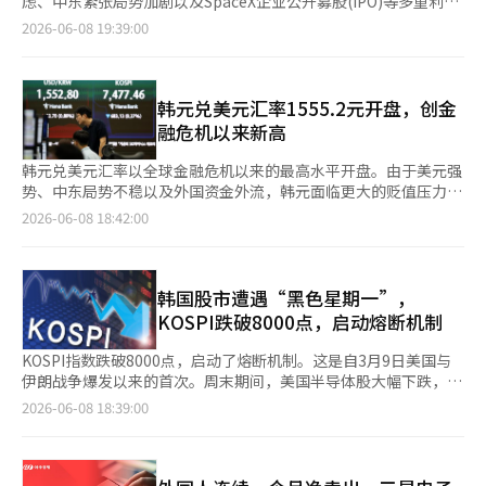
虑、中东紧张局势加剧以及SpaceX企业公开募股(IPO)等多重利空
缩小至4%；SK海力士也从190万韩元反弹至202万韩元。 市场分
因素影响下，普遍大幅下跌。 据路透社和日本经济新闻报道，当
2026-06-08 19:39:00
析认为，英伟达首席执行官黄仁勋的访韩效应再次显现。NAVER
天亚洲主要股市在开盘初便出现大幅下跌。 截至上午10时28分，
因与英伟达的AI合作预期上涨超过11%，而SK电信也上涨近5%。
KOSPI指数下跌超过8%，并在上午9时3分触发了第一阶段熔断机
投资者普遍认为开盘初的跌幅过大，导致相关受益股出现低价买入
制。路透社报道称，KOSPI较上周创下的历史最高点下跌约17%。
的趋势。 而KOSDAQ指数仍然处于弱势。此时，KOSDAQ指数报
三星电子下跌约9%，SK海力士也下跌近6%，此前一直主导上涨
韩元兑美元汇率1555.2元开盘，创金
941.14点，较前一交易日下跌61.30点（6.12%）。虽然机构净买
的半导体和AI相关股票成为下跌的主因。 韩国交易所于当天上午9
融危机以来新高
入1159亿韩元，但个人和外国投资者分别净卖出412亿韩元和440
时34分触发了KOSPI的卖出侧卡机制。该机制在KOSPI200期货价
亿韩元。 在市值前列的股票中，三千堂制药（-16%）、
格较前一交易日下跌超过5%并持续1分钟时启动，随后5分钟内
韩元兑美元汇率以全球金融危机以来的最高水平开盘。由于美元强
Alteogen（-10%）、EcoPro（-9%）、EcoProBM（-8%）、
KOSPI程序卖出报价的效力被暂停。触发侧卡时，KOSPI200期货
势、中东局势不稳以及外国资金外流，韩元面临更大的贬值压力。
科隆组织（-8.8%）等大多数股票均出现大幅下跌。※ 本报道经人
价格较前一交易日收盘价下跌6.26%，报1216.85。 这一情况直接
8日，首尔外汇市场上，美元兑韩元汇率在上午9时30分时交易于
2026-06-08 18:42:00
工智能（AI）系统翻译与编辑。
受到上周末美国股市AI和半导体相关股票暴跌的影响。以科技股为
1554.6元。 当天汇率较前一交易日上涨16.1元，以1555.2元开
主的纳斯达克指数下跌4.2%，而由半导体相关股票组成的费城半
盘。这是自2009年3月6日全球金融危机期间的1590元以来，17年
导体指数(SOX)则暴跌10%。此外，上周五美国就业数据强劲，导
3个月的最高水平。 根据5日（当地时间）发布的美国5月非农就业
致美联储加息可能性上升，以及美国与伊朗停火仍不明朗等因素也
数据，新增就业岗位为17万2000个，远超市场预期。因此，美国
韩国股市遭遇“黑色星期一”，
加剧了市场的疲软。 此外，本周即将进行的SpaceX大型IPO也被
进一步加息的可能性上升，推动美元走强。 中东地区的地缘政治
KOSPI跌破8000点，启动熔断机制
视为市场的负担。预计SpaceX将在本周确定发行价格后开始交
紧张局势也加剧了韩元贬值的压力。最近以色列对黎巴嫩进行空
易，随后可能会有Anthropic和OpenAI等大型IPO接踵而至，这引
袭，使得美国与伊朗的停战谈判面临更多不确定性，安全资产的偏
KOSPI指数跌破8000点，启动了熔断机制。这是自3月9日美国与
发了对大规模资金筹集可能吸收其他资产流动性的担忧。 日本股
好心理增强，导致对美元的需求上升。 外国资金外流的趋势仍在
伊朗战争爆发以来的首次。周末期间，美国半导体股大幅下跌，韩
市同样未能逃脱暴跌的命运。在东京股市，日经225平均股价在开
继续。在证券市场上，外国投资者已连续20个交易日净卖出。截至
元对美元汇率在夜间交易中突破1560韩元，导致市场反应。 根据
2026-06-08 18:39:00
盘初便大幅下跌，目前下跌4.4%。尤其是此前推动股市上涨的AI
当天上午9时4分，外国净卖出规模达3421亿韩元。 国内股市也出
韩国交易所的数据显示，8日早上9时9分，KOSPI指数较前一交易
和半导体相关股票遭到集中抛售。东京市场上，Advantest、东京
现大幅下跌。KOSPI指数一度下跌超过8%，跌破7500点，
日下跌683.13点（8.37%），报7477.46点。KOSPI200指数也下
电子和软银集团等股票的卖出订单激增。 此外，台湾加权指数也
KOSDAQ指数也低于1000点。 外汇当局于前一天召开紧急会议，
跌110.58点（8.53%），报1186.44点。 交易所于当天早上9时3分
下跌5%，中国和香港股市也下跌1%至2%。 BNY市场宏观策略负
重申应对汇率波动的决心，但市场普遍认为，美元强势的压力超过
42秒起暂停了20分钟的证券市场交易。由于KOSPI综合指数较前一