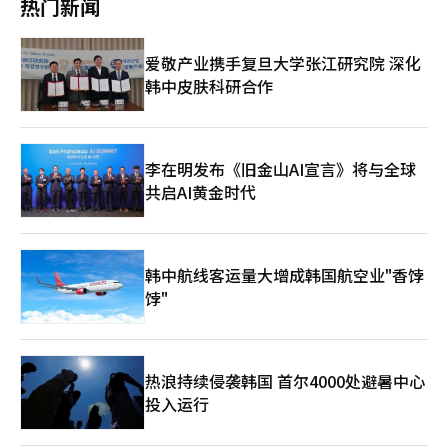
热门新闻
HLB（-4.84%）、三千堂制药（-7.71%）等均出现下跌。 与此同
定，以及欧洲中央银行（ECB）是否按预期加息25个基点。 ◆市
RISE SK海力士单一股票杠杆ETF下跌20.12%，SOL SK海力士单
时，交易所召开了“紧急市场检查会议”，以应对国内外股市波动
场收盘后（5日）主要公告 ▷太永建设从釜山城市公社获得约1208
一股票杠杆ETF下跌19.77%，ACE SK海力士单一股票杠杆ETF下
加剧，讨论了前一交易日美国股市及夜间期货的急剧下跌等市场情
亿韩元规模的西釜山行政综合体建设工程合同。 ▷新星能源从
跌19.68%，其中KIWOOM SK海力士期货单一股票杠杆ETF下跌
爱敬产业携手复旦大学张江研究院 深化
况，并商讨未来的市场管理方案。※ 本报道经人工智能（AI）系统
Waybis获得约101亿韩元规模的洁净室及公用设施工程合同。
20.90%，成为主要产品中跌幅最大的。 相反，做空的反向产品表
翻译与编辑。
韩中皮肤科研合作
▷DL E&C从韩国东南电力获得约4999亿韩元规模的济州清洁能源
现强劲。SOL SK海力士期货单一股票反向2X上涨19.40%，PLUS
综合发电厂动力块及附属设备的条件性采购合同。 ▷汉솔技术决定
三星电子期货单一股票反向2X上涨14.16%。 投资者的交易热情高
为提高经营效率和改善财务结构，出售总额640亿韩元的忠北横城
涨。与三星电子和SK海力士相关的单一股票杠杆和反向ETF的交易
工厂土地及建筑物。 ◆基金动态（截至4日，不包括ETF） ▷国内
金额当天达到了8兆1018亿韩元。与前一天的5兆6579亿韩元相
股票型：1025亿韩元 ▷海外股票型：-223亿韩元 ◆今日（8日）
比，增长了43.2%。这是自最近半导体股波动加大以来的最高水
李在明发布《旧金山AI宣言》将与全球
主要日程 ▷日本：GDP增长率（第一季度） ▷德国：工厂订单（4
平。 特别是KODEX SK海力士单一股票杠杆ETF的交易金额达到了
共启AI黄金时代
月） ▷欧元区：Sentix投资者信心指数（6月） ▷美国：就业趋势
2兆5186亿韩元，几乎是前一天的两倍，而TIGER SK海力士单一
指数（5月）※ 本报道经人工智能（AI）系统翻译与编辑。
股票杠杆ETF的交易额也达到了1兆2682亿韩元。KODEX三星电子
单一股票杠杆ETF的交易金额也达到了2兆878亿韩元，投资者的
交易集中在此。分析认为，在急剧下跌过程中，低价买入和止损卖
韩中航线客运量大增成韩国航空业"香饽
出同时涌现。 证券界认为，博通的冲击和获利了结的抛售共同导
饽"
致了半导体股的调整。 Kiwoom证券的研究员韩志英表示：“博
通的销售指引低于市场预期，导致美国半导体股普遍走弱，外资净
卖出和汇率上升加大了供需压力。”她还指出：“最近的急剧上涨
带来的速度压力以及NVIDIA首席执行官黄仁勋访韩的预期被提前
反映后，获利了结的抛售也随之出现。” 代信证券的研究员李京
热浪持续侵袭韩国 首尔4000处避暑中心
敏表示：“博通的AI销售指引低于预期，导致半导体投资情绪减
投入运行
弱，最近的急剧上涨带来的获利了结抛售集中出现。”他还分
析：“在SpaceX上市等重大事件即将来临之际，现金需求的增加