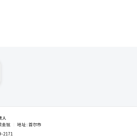
这种平台企
于机器人学
，达到这一
同效应。
G CNS等
新药开发方
机器人上，
料、部件和
长的结构。
I）系统翻
作，创造了
新增长及相
责人
梁圭铉
地址 : 首尔市
|
-2171