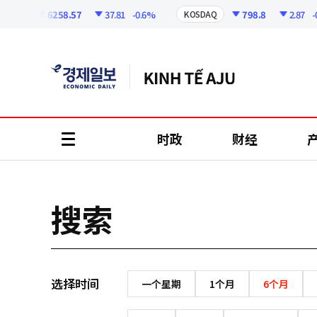
코
인
6258.57
37.81
-0.6%
798.8
2.87
-0.
SPI
KOSDAQ
정
보
时政
财经
all
menu
搜索
选择时间
一个星期
1个月
6个月