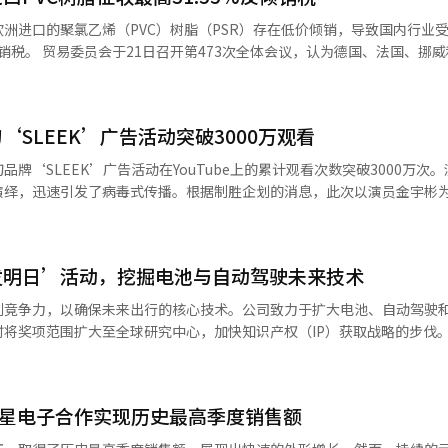
发性卵巢功能不全等医疗需求未满足的领域取得开发成果。 此外，车生物科技
洲进口的聚氯乙烯（PVC）树脂（PSR）存在低价倾销，导致国内行业
胞治疗技术和生产基础设施。目前已拥有80多项相关专利，并利用这些专
、法国、挪威和瑞典的
口导致国内同类产业市场份额下降、营业利润率急剧减少等实际损害，因
，并加速全球市场的合作扩展。※ 本报道经人工智能（AI）系统翻译与
15%。 PSR广泛用于墙纸、地板材料等建筑内装材料，以及
SLEEK’广告活动突破3000万观看
套等工业材料。政府自去年12月通过贸易委员会的决议后，自今年2月
相关不正当贸易行为
牌‘SLEEK’广告活动在YouTube上的累计观看次数突破3000万次
演绎，迅速引发了病毒式传播。根据制胜企划的消息，此次以演员金宇彬
专利审判委员会于4月作出无效裁决，随后当事人向专利法院提起了裁决撤
’为口号，将每天重复的剃须过程重新诠释为‘肌肤护理的第一步’。广告
易委员会还收到关于对用于汽车和建筑重型设备零
术，最大限度地减少剃须后对肌肤的刺激。广告视频围绕‘感受，薄刀的差
业的调查申请后，根据关税法和世
技术如何影响肌肤状态的差异。特别是通过超精密的‘超级薄刀片’技术
议，对申请资格、代表性、倾销事实及国内产业损害情况进行了审查。会议
发明日’活动，挖掘电池与自动驾驶未来技术
感性的视觉效果和高沉浸感的演绎得到了充分展现。针对SLEEK的主要
来三个月内进行初步调查，必要时可延长至五
2000万次。制胜企划相关人士表示：“考虑到许多消费者通过移动设备
利竞争力，以确保未来出行的核心技术。公司致力于扩大电池、自动驾驶
正式调查，以最终判定倾销事实及产业损害情况。初步判定结果预计将在今
了竖版格式，并强调字幕的演绎，努力直观地传达SLEEK独特的剃须体
奖项范围扩大至全球研究中心，加快知识产权（IP）获取战略的步伐。 19日，
）系统翻译与编辑。
字媒体、户外等多种渠道进行发布，并将逐步展开线上线下的整合活动。在5
所举办了内部专利竞赛活动——‘2026发明日’。 今年是发明日活动的第
群体——30至40岁职场人士聚集的市政府和光化门地区，将举行‘SLEEK
术理念和优秀发明，提前获取未来核心技术，并扩大全球专利竞争力。 现代汽车
与SLEEK的新产品进行交换。此外，现场还将进行迷你游戏和咖啡车活
发明专利和项目进行了评估，最终选出58项量产应用专利、9项优秀专利和2
人工智能（AI）系统翻译与编辑。
ics与三星电子合作实现历史最高季度销售额
认为，随着电动车的普及，电池热管理技术的重