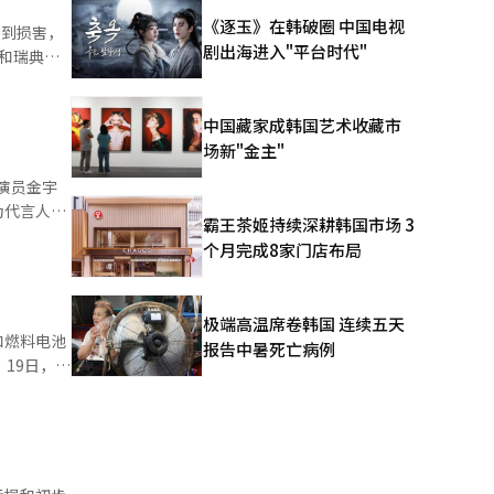
《逐玉》在韩破圈 中国电视
受到损害，
利推动针对
剧出海进入"平台时代"
此决定提请
编辑。
中国藏家成韩国艺术收藏市
场新"金主"
起已对其征
。演员金宇
为代言人的
霸王茶姬持续深耕韩国市场 3
销诉讼，
强调
个月完成8家门店布局
异’这一核
，减少了刺
上报告称调
目标群体制
极端高温席卷韩国 连续五天
观看竖版短
和燃料电池
年9月公
报告中暑死亡病例
验。”此次
现
月27日和
运动’的样品
动，以增强
项优秀i-