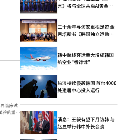
言》将与全球共启AI黄金时
代
二十余年寻访安重根足迹 金
月培新书《韩国独立运动圣
地：向旅顺口追问历史》出
版
韩中航线客运量大增成韩国
航空业"香饽饽"
热浪持续侵袭韩国 首尔4000
处避暑中心投入运行
试验的重要
消息：王毅有望下月访韩 与
赵显举行韩中外长会谈
许可和产