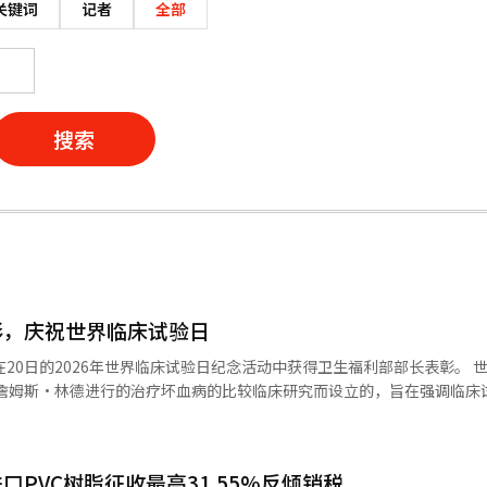
关键词
记者
全部
搜索
彰，庆祝世界临床试验日
0日的2026年世界临床试验日纪念活动中获得卫生福利部部长表彰。 世界临床试
生詹姆斯·林德进行的治疗坏血病的比较临床研究而设立的，旨在强调临床
行。 强在善负责车生物科技的临床开发运营（CDO），
科学研究所和GC绿十字主导了多种适应症的国内外临床试验，并拥有推动
PVC树脂征收最高31.55%反倾销税