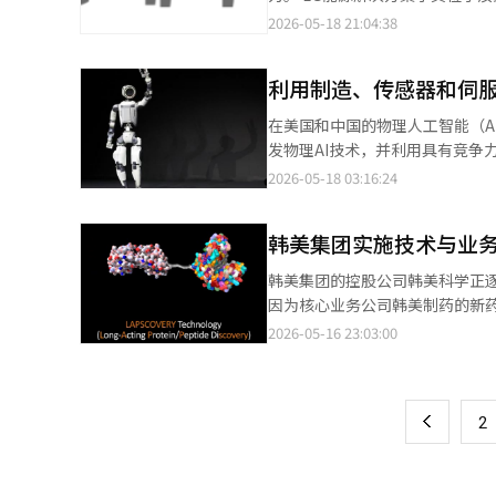
800亿美元（约合11840亿元
与合作伙伴的合作或新合同谈判
若想在没有‘三星’这一庞大伞
12名优秀研究成果者进行表彰。 此次活动旨在奖励在未来电池市场中可能改变格局的LMR（锂锰富集）电池、圆柱
2026-05-18 21:04:38
与编辑。
术未能满足专利无效审理的标准
人工智能（AI）系统翻译与编辑
形46系列、下一代电池包设计等领域申请创新专利的人才。 今
确认。”他补充道：“未来将根
他成功获得了“LMR电池化学”
例再次显示了全球生物市场中“
利用制造、传感器和伺服
量密度，是一项新一代电池技术
存，因此阿尔特奥根的未来动向备
建立了专利壁垒。LG能源解决方案
在美国和中国的物理人工智能（A
△46系列电池应用的CAS（电
发物理AI技术，并利用具有竞争力的制造
李在焕高级工程师）△LMR电池
本和低出生率导致的制造业竞争力
2026-05-18 03:16:24
奖，赵敏基负责）△通过充放电
业化。 根据日本《日经商业》和美国《内华达商业》分析报告，韩国的物理AI竞争力被估计为第三，落后于美国和中
王。 申请王金奖则由在电池包双重冷却、上下通风等领域申请多项核心专利的张赫均获得。他因在电池安全性增强的
国，且与日本的差距正在缩小。
电池包设计技术开发等多项研究中做出的贡献而受到认可。 此外
韩美集团实施技术与业务
国尚未建立庞大的物理AI平台，且
大天负责（铜奖）△高吉男负责（铜奖）△李
英伟达、特斯拉、FigurAI
韩美集团的控股公司韩美科学正
表示：“在电池产业中，专利是
理AI和机器人研发，以应对基于语言模型（LLM）的AI市场
因为核心业务公司韩美制药的新药成果不断扩大
挑战，使其成果得以实现，持续保持压倒性的技术领导力。” 此
球物理AI专利申请的前列，同时，
以追溯到2010年。当时，韩美
2026-05-16 23:03:00
页
委员会成员，以加强下一代产品开
业化，支撑着产业生态。 韩国方面，以波士顿动力（现代汽车）为首，Rainbow Robotics（三星电子）、LG电子
药则负责具体的业务。 关键在于“技术的拥有者”是谁。韩美科学拥有从过去积累的原始技术和专利，而韩美制药则
的平均年龄为44岁，年轻研究人
（LG AI研究院）、HD现代机
利用这些技术开发和销售新药。 因此，当新药成功时，收益不仅仅积累在韩美制药身上。根据技术贡献度，韩美科学
一
道经人工智能（AI）系统翻译与
件政策研究所（SPRi）在其关
也会以特许权使用费的形式分享收益。 一个典型的例子是用于治疗肥胖的药物“艾佩格雷纳肽”。
机和AGV&AMR（协作机器人
上
2
的应用了“랩스커버리”等平台技术的
类工作的优势，不同于其他需要专用空间的物理AI。 摩根士丹利预测，基
于特定产品。已经成功进入海外
扩展到服务和家庭等领域，相关市场
此。当韩美制药通过技术转让或出口
韩元）。 SPRi和韩国智能信息院等机构认为，韩国在物理AI产业中具备与美国和中国等领先国家并肩的潜力。由于