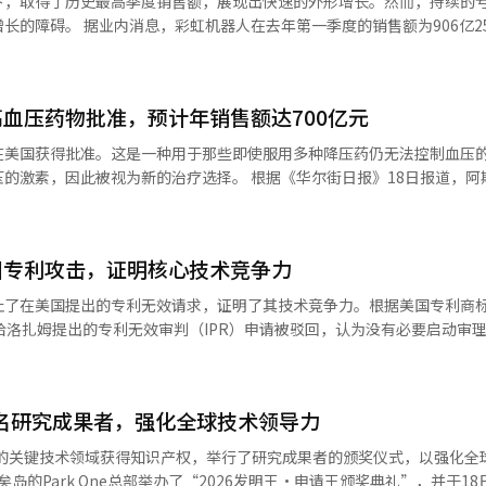
下，取得了历史最高季度销售额，展现出快速的外形增长。然而，持续的
接影响充电效率、续航里程和安全性等因素。 在优秀专利部分，自主驾驶
的销售额为906亿2500万韩
佳奖。现代汽车与起亚根据专利性、独创性和技术前瞻性等标准，选出了
万韩元增长116.6%。随着三星电子的供应量开始显现，首次突破季度销售额
管项目的车道变更策略和燃料电池车辆性能恢复驾驶方法作为最佳专利。 DCAS
易总额约为104亿韩元，这意味着仅一个季度的业绩就相当于去年的年
统。目前，全球整车制造商正在进行2级+水平的自动驾驶技术提升竞争，
燃料电池车
血压药物批准，预计年销售额达700亿元
。 三星电子设备体验（DX）部门总裁诺太文在今年初
持效率的技术获取被认为是关键任务。 今年的活动中，海外研究所奖项
们将通过与彩虹机器人的合作，优先推进制造现场的自动化，并基于积累的技术
在美国获得批准。这是一种用于那些即使服用多种降压药仍无法控制血压
CI）凭借“远程拖车检测与路径规划系统”技术获得海外研究所奖。 现代汽车与
，后商业化”的战略的正式化。因此，平泽校园等三星电子的主要生产设
新的治疗选择。 根据《华尔街日报》18日报道，阿斯利康宣
人工智能（AI）和自动驾驶技术竞争加剧的背景下，正在加强全球研发中
有多项核心硬件部件的原始技术。自
xfendy）获得美国食品药品监督管理局（FDA）的批准。该药物在开发
专利获取战略也呈现多元化趋势。 公司还在扩大内部专利孵化项目i-
人研究中心起步以来，彩虹机器人一直专注于超小型驱动器等技术的开发。截至
治疗药物，而是与其
、专利负责组织和外部专利事务所共同挖掘有前景专利并建立组合的项目。 去年，
在后期临床试验中，已经确认在服用两种以上降压药仍无法控制血压的患
代汽车与起亚将电池管理系统（BMS）算法的升级开发、锂离子及全固态电
需要巨额成本和时间的双足行走机器人“类人机器人”形成鲜明对比。由于
国专利攻击，证明核心技术竞争力
，彩虹机器人希望最大化其在工业现场的应用。 据彩虹机器人介绍，双臂
升高。巴克芬迪通过抑制这种作用来降低血压。 阿斯利康将巴克芬迪视
。 现代汽车与起亚相关人士表示：“我们专注于为研究
止了在美国提出的专利无效请求，证明了其技术竞争力。根据美国专利商
。虽然已向三星电子的部分生产设施供应，但仍仅限于包装或焊接等特定
庞大，但许多患者即使使用多种药物也难以达到目标血压。 阿斯利康生物制药
其转化为实际技术的环境，计划持续推进未来出行市场的核心技术和全球
哈洛扎姆提出的专利无效审判（IPR）申请被驳回，认为没有必要启动审
去20年治疗进展有限的疾病提供新的治疗选择。” 此次批准对阿斯利康的
AI）系统翻译与编辑。
质酸酶制造方法”专利展开。哈洛扎姆声称该专利无效，但专利局表示“
较去年同期的1404万韩元增长了11.7%。在2023年年内录得446亿韩
产品之一、心血管、肾脏和代谢疾病领域的糖尿病药物法克西加（Farxi
内对此评价为“专利的基本有效性得到了认可”。通常情况下，IPR审
基地的美国公司的投资价值下降超过1亿
是阿斯利康历史上销售量最高的药物。巴克芬迪被视为公司在法克西加专
效的可能性，但此次连这一标准都未能满足。阿尔特奥根将此次决定视为
入北美和欧洲市场，但要将其转化为“赚钱的机器人”业务面临现实障碍。 作
2名研究成果者，强化全球技术领导力
特别是其核心平台技术“ALT-B4”的专利组合得到了坚实的确认。阿尔
力仍处于起步阶段。三星电子将其自有的人工智能技术移植到机器人上，
乐格利弗隆”（elecogliflozin）等，扩大其在心血管、肾脏和代谢
务所合作，提前评估专利风险并制定应对策略。此次结果被分析为这种系
一进展仅在去年实现。彩虹机器人希望像三星电子在智能手机和电视等产
场的关键技术领域获得知识产权，举行了研究成果者的颁奖仪式，以强化全
全球业务产生积极影响。生物行业认为，专利的稳定性与技术实力同样重
工业机器人领域也完成AI生态系统的构建。 业内人士表示：“彩虹机器人