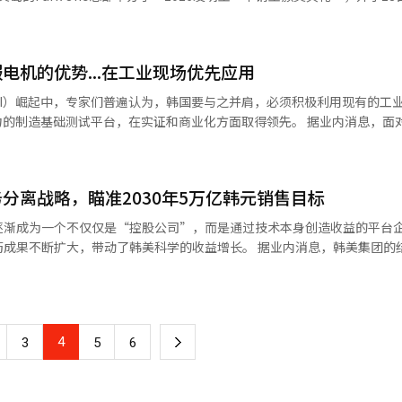
人民币）的销售目标，并在此之前推出20种新药。※ 本报道经人工智能（AI
中，将提高信任度。阿尔特奥根的代表全泰妍表示：“竞争对手提出的主
下成功独立于市场，关键在于尽快、有效地建立独立的技术生态系统。”※
，这一点具有重要意义。”他进一步指出：“核心专利的技术和法律基础
。
年的发明王金奖由负责正极材料技术的朴炳千获得，
据与全球合作伙伴的合作计划，稳定地提供技术，同时积极保护核心专利
领域的核心专利。LMR电池通过提高锰的比例，既确保了价格竞争力，又
专利战争”的重要性。只有具备技术获取及其法律防御能力的企业，才能
电机的优势...在工业现场优先应用
。朴负责人在行业开发之前就对LMR正极与硅负极组合的技术潜力进行了
受关注。※ 本报道经人工智能（AI）系统翻译与编辑。
对此表示高度评价，认为其获得了竞争对手难以绕过的强大独占技术。 此外，
I）崛起中，专家们普遍认为，韩国要与之并肩，必须积极利用现有的工
池阵列结构）核心结构（银奖，郑仁赫负责）△电极工艺质量管理的追踪技
基础测试平台，在实证和商业化方面取得领先。 据业内消息，面对高人力成
高温耐久性提升的电解质添加剂（铜奖，李正敏负责）△圆柱形46系列绝
下降，美国和中国正关注物理AI的潜力，并将国家力量集中于相关技术
信号进行非破坏性电池寿命状态确认技术（铜奖，崔顺珠负责）等也被评
韩国拥有可商业化的独立人形机器人技术，工业机器人竞争力也不容小觑
，△金光模负责（银奖）△李贤熙负责（银奖）△金
分离战略，瞄准2030年5万亿韩元销售目标
正受到拥有压倒性工业机器人竞争力的日本的紧追，因此仍需保持警惕。 美国在
秀浩主任（铜奖）等也被评选为申请王。 LG能源解决方案社长金东明
和亚马逊等大型科技公司为中心引领市场的同时，谷歌和微软等企业也在去年开
逐渐成为一个不仅仅是“控股公司”，而是通过技术本身创造收益的平台
保持全球竞争优势的强大武器，也是客户价值的源泉。我们将全力支持员
。 中国方面，百度、华为和腾讯等公司在去年分别位列全
，带动了韩美科学的收益增长。 据业内消息，韩美集团的结构起点可
外，LG能源解决方案在4月任命了17名新研究与专业
Unitree、Agibot和优必选等初创企业也在推动人形机器人等多种形式
制药转型为控股公司，原有法人更名为“韩美科学”，成为控股公司。新成
发和技术竞争力。自2008年以来，每年都在实施研究与专业委员会制度
员的比例大幅提升，同时也均衡地纳入了全球和女性人才，增强了多样性。
器人、汉华机器人和斗山机器人等公司正在大力投资物理AI开发，提升全球竞争
编辑。
于物理AI现状和启示的报告中，将物理AI分为四类：人形机器人、自动驾驶
当包括该药物在内
和移动机器人）。其中，人形机器人具有直接投入劳动现场，与人类共同工
4
下
3
5
6
产品线取得成果时，韩美科学将持续获得技术使用的报酬。 这种结构并不仅限
于物理AI的人形机器人将超越制造和物流，
市场的中性粒细胞减少症治疗药物“罗隆替斯”以及口服抗癌药“恩赛克
年均增长率将达到63%，预计到2035年市场规模将达到380亿美元（约
一
增加销售时，韩美科学的收益也会自动增加，这是一种“联动结构”。 因此，