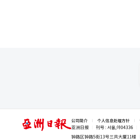
美科学更像是一个“通过技术赚
半导体、汽车、造船等世界一流
业模式也正在逐渐扩大。 集团层面的增长战略也非常明确。韩美集团通过“双重动能战略”，在现有业务竞争力的基
习。实际上，现代汽车和起亚正
础上进行创新，目标是在2030年前实现5万亿韩元的销售额。
阶段的企业仅有现代汽车和特斯拉。 与需要高度智能的生成型AI语言模型替代白领不同，物理AI需要准确
加强与包括韩美制药在内的北京韩
现场情况的认知AI技术。为此，核心
特别是最近，韩美科学新设了“
公司正在组建团队，集中力量获取
向的设定和海外技术转让战略中深度参与，实际上
并进行分析，以支持AI做出最佳判断是关键。 为了实现人形机器人与人类相似的
新增长、持续增长、未来增长和增长支持为四
机。伺服电机是指能够根据AI指
为“技术由韩美科学负责，业务
设备公司主导，但国内也有以LS
韩美科学相关人士表示：“作为
译与编辑。
集团整体的协同效应。同时，围
关业务，扩展集团的业务组合，增
亚
公司简介
个人信息处理方针
洲
亚洲日报
刊号 : 서울,아04336
|
|
日
报
钟路区钟路5街13号三共大厦11楼