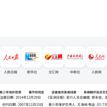
钱的公司”，而不是单纯的“销售产品的公司”。在全球制药生物行业，
页
的制造业工厂集中在韩国，能够实时收集和精炼现场的大量精确数据，用
在加速利用波士顿动力的人形机器人“阿特拉斯”实现无人工厂的商业化
 因此，韩美科学承担着设计整个集团方向的角色。通过
把握和应对
美制药、韩美精密化学、JVEM、在线药房等关联公司的合作，最大化协
要求是高度发展的传感器技术。LG集团旗下的LG电子、LG Innotek和L
规划战略总部”和“创新总部”，以快速应对全球医疗市场的变化。它在
物理AI所需的传感器技术。将相机和激光雷达（LiDAR）传感器装载到
承担着“控制塔”的角色。 韩美制药也相应进行了组织调整。以创
精确动作，必须配备大量的伺服电
大支柱，强化以执行为中心的管理。 最终，韩美集团的结构可以总结
令精确控制位置、速度和加速度的超精密电机。虽然这一领域由日本的材
由韩美制药执行”。因此，随着新药成果的扩大，两家公司形成了共同成
电子为首的多家公司正在加速相关竞争力的获取。※ 本报道经人工智能（A
控股公司，韩美科学与核心业务公司韩美制药及多个关联公司通过有机合
绕新药及生物中心的研发能力不断提升，各关联公司和业务部门积极发掘
强创新动力。”※ 本报道经人工智能（AI）系统翻译与编辑。
人民日报
新华社
文汇网
中新社
人民网
青少年保护政策
著作权规定
读者提供新闻线索
新闻稿件投诉负
注册日期 : 2014年12月29日
《亚洲日报》发行人及总编辑 : 郭永吉、
|
创刊日期 : 2007年11月15日
青少年保护负责人 : 王海纳 电话 : 02-739
|
|