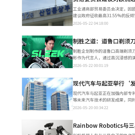
表示将继续在复发性胶质母细胞瘤、早
工业通商部贸易委员会决定，因欧
正在基于适应症的细胞库构建细
建议政府征收最高31.55%的反倾销税。 贸易委员会于21日召开第473次全体会议，认为德国
难治性疾病的细胞治疗开发。 最近，车生物科技与延世大学生物健康技术控股公司签署了合作备忘录（MOU），以
聚氯乙烯（PVC）树脂的倾销出
2026-05-22 04:18:00
促进生物健康领域初创企业的培育
征收反倾销税。 具体而言，未来五年内，建议对德国进口征收30.60%至31.55%的反倾销税，对法国进口征收
31.55%，对挪威进口征收25.79%，对瑞典进口征收28.
制胜之道：道鲁口剃须刀‘
沙发、鞋类等生活用品、篷布、手
收25.79%至42.81%的临时反倾销税。 在当天的会议上，还决定暂停对连接电动汽车专利侵权的
制胜企划制作的道鲁口高端剃须刀品
的调查。 此前，国内企业价值创新伙伴公司提出申请，称其在LTE基站搜索和连接技术相关专利受到侵害，贸易委员
彬作为代言人，通过高沉浸感的
会对此进行了相关调查。然而，
广告活动以‘肌肤爱上SLEEK
2026-05-22 00:01:19
因此贸易委员会决定在法院判决确定之前暂时中止调查。 同时，贸
了‘SLEEK’通过创新专利技
部件的中国进口钢筋进行反倾销调查的报告。 贸易委员会贸易调查室在接到国内行
心文案，直观地传达了剃须刀的
界贸易组织（WTO）反倾销协
现代汽车与起亚举行‘
激，提高了切割力，产品特性通过
查启动是合理的，贸易委员会对此进行了原案接收。 贸易委员会将在未
作的竖版短视频累计观看次数超过
现代汽车与起亚正在加强内部专
个月。随后将进行为期三个月的
视频，我们在拍摄阶段就特别考虑
等未来汽车技术的研发成果，同时将
布。※ 本报道经人工智能（AI
SLEEK广告活动通过电视、数
代汽车与起亚在位于京畿道华城的南阳研究
2026-05-20 00:34:22
28日两天，SLEEK的核心目标
17届，旨在挖掘研究人员的创新技
交换活动，消费者可以将旧剃须刀
与起亚对去年内部申请的3074项
与客户的品牌体验。※ 本报道经
Rainbow Robot
LAB项目。 量产应用专利部分主要评估对实际车辆开发和产品性能提升有贡献的技术。代表性获奖案例包括“含无臭
微生物的气味防止组合物”和“车辆电池冷却系统”。 汽车行业分析