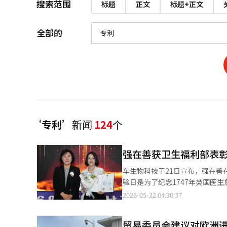
搜索范围
标题
正文
标题+正文
全部的
‘专利’
新闻
124
个
强在善获卫生福利部表
车生物科技于21日宣布，强在善在2
验日是为了纪念1747年英国医
性及研究者的贡献。 今年的纪念活动由卫生福利部和国家临床试验支持基金会主办，主题为“共同创新，全球临床试
2026-05-22 04:30:37
验为更好的治疗”。活动在首尔东大门设计广场（DDP）举
推动全球商业化。他在目安生命
贸易委员会建议对欧洲进口
品上市的丰富经验。 强在善表示：“细胞·基因治疗（CGT）为癌症和罕见难治疾病的治疗提供了新的可能性”，并