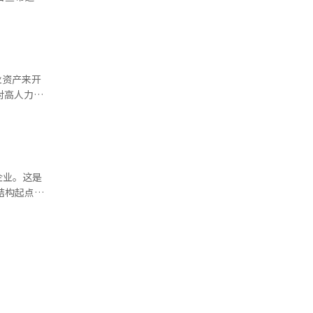
）系统翻译
张和现有技
 本报道经
得到了再次
。”这一案
实现了高能
在市场中生
深入研究，
业资产来开
术（银奖，
缘结构（铜
的开发和商
选为发明
。然而，韩
以
始加速物
企业。这是
工的创造性
的机器人商
立的韩美制
，新任委员
※ 本报
力。 软
汽车、无人
作或替代人
达”同样如
合57万亿
韩