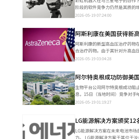
彩虹机器人在与三星电子的协作
要性日益增加。电池温度控制性能被认为直
阶段的软件竞争力仍然是其质的增长的障碍。 据业内消息，彩虹机器人在去年第一季度
和燃料电池领域的技术获得了最
元，较去年同期的418亿4770
2026-05-19 07:24:00
DCAS（驾驶员控制辅助系统）监
元。考虑到去年与三星电子的年交
指基于驾驶员辅助的先进驾驶系
额。 三星电子在2024年底行使了购股权，将彩虹机器人纳入子公司。与此同时，三星电子新成立的“未来机器人推
道变更和驾驶判断算法开发的投资。 与燃料电池车辆相关的技术也因氢能出行的扩大而变得愈发重要。氢
阿斯利康在美国获得新高
进团”加强了合作，成为三星集团未来机器人技术开发的核心
在长期运行过程中可能出现性能下降，因此保
的CES 2026上表示：“我
阿斯利康的新型高血压治疗药物
也新增设立。美国技术研究所（HAT
化。”这标志着“先制造自动化
合治疗药物。由于其针对升高血压的激素，因此被视为
起亚在软件中心车辆（SDV）、
机器人技术的巨大试验平台和稳定的销售来源。 在技术方面，彩虹机器人拥
布其高血压药物“巴克芬迪”（Ba
2026-05-19 03:04:28
作。随着北美和欧洲研究组织的角色扩大，全球
2011年从KAIST类人机器
为“巴克多斯塔特”（baxdrostat）。 此次批准的对象为成年高血压患者。巴克芬迪并非单一
LAB的运营。i-LAB是研究人员
国内外注册了20多项专利。 基于此，从今年开始，彩虹机器人加快了“双臂机器人”产品线的扩展。这与现代汽车
他降压药联合使用的治疗方案。
开展了204项i-LAB活动。现
和LG电子等国内大企业在开发
阿尔特奥根成功防御美
巴克芬迪后能够有效降低血压。 巴克芬迪的作用是针对一种与血压升高相关的激素——醛固酮。醛固酮在体内负责调
等作为优秀案例。 BMS是实时控制电池状态并管理充电效率和安全性的核心技术。随着电动车火灾和电池安全性问题
技术难度较低，能够快速开发和早期商业化
节钠和水的平衡，过度活跃时会导致血压
成为市场主要变量，全球整车制造商也在加强相关技术的开发
生物平台公司阿尔特奥根成功阻
机器人目前仍处于研发平台阶段
为“新型治疗药物”。高血压患者数量
人员创造一个自由提出创意并将
息，15日（当地时间）竞争对手
工艺中。 问题在于外形增长背后的质的改善速度。尽管销售额大幅增长，但由于研发和新工厂扩建带来的固定费用支
业务总裁鲁德·多伯表示：“我们将为过
获取。”※ 本报道经人工智能（
议围绕阿尔特奥根的“重组透明
2026-05-19 01:19:27
出，营业亏损达到了1567万韩元，
收入结构也具有重要意义。其核心
诉的可能性”，因此未予受理。业
业亏损后，彩虹机器人未能在每个季度摆脱亏损。 更糟的是，作为全球前哨
国的专利保护已到期。法克西加
要至少在部分权利要求中存在无
韩元，造成账面损失。尽管希望进
拓新收入来源的关键候选药物。 巴克芬迪是阿斯利康在2023年收购新科药业时获得的药物。阿斯利康正在通过巴克
LG能源解决方案颁奖1
和专利战略同时得到验证的案例，
器人的“脑部”角色的软件竞争
芬迪和正在开发的肥胖治疗药物“艾
直与美国当地法律专家和律师事
主判断周围环境并进行操作，这
LG能源解决方案在未来电池市
新药产品线。 阿斯利康预计巴克芬迪的年销售额将超过50亿美元（约合740亿元人民币）。公司计划到2030年实现
成果。这一决定预计将对未来的
建“银河AI生态系统”一样，从今年开始在
力。 LG能源解决方案于其位于汝矣岛的Park One总部举办了“2026发明王·申请王颁奖典礼”，并于18日宣布选出