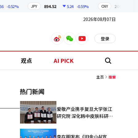
-0.52%
894.52
5.24
-0.59%
209.92
1.0
JPY
CNY
2026年08月07日
登录
weibo
weixin
youtube
观点
AI PICK
搜
索
主页
搜索
热门新闻
爱敬产业携手复旦大学张江
研究院 深化韩中皮肤科研合
作
李在明发布《旧金山AI宣