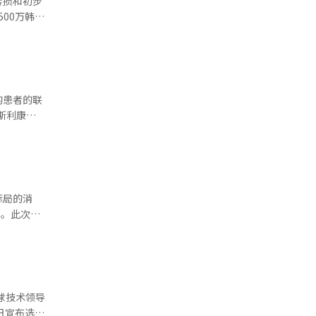
亏损和初步
考虑
90亿韩
是
累计交易
并加大对车
进行商业
的患者的联
施成为彩虹
心之间的合
阶段被称
今年，已在
共
者中，添加
池生产技术
双臂机器人
标局的消
解决方案的
知识产权的
理。此次争
未能证明胜
元的巨额营
ga）在美
理的启动需
利到期后开
其技术实力
为机
特奥根一
使其能够自
疾病领域的
统性应对的
品中率先构
球技术领导
要，因此在