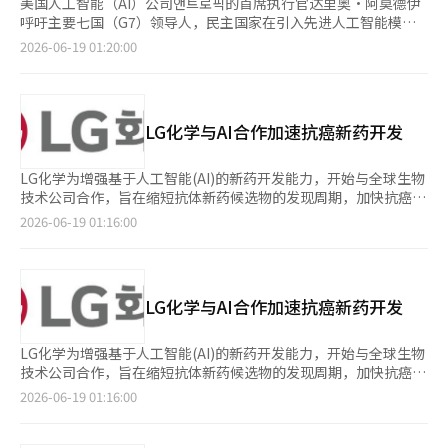
美国人工智能（AI）公司앤트로픽的首席执行官达里奥·阿莫德伊
呼吁主要七国（G7）领导人，民主国家在引入先进人工智能模型
时不应出现分裂。近期，美国特朗普政府对앤트로픽最新的AI模型
2026-06-19 01:20:00
米托斯实施了出口管制，引发了广泛关注，阿莫德伊因此呼吁美国
政府加强与盟友及友国的AI合作。 根据《金融时报》17日（当地
时间）的报道，阿莫德伊在法国埃维昂的G7领导人午餐会上对特
朗普总统及各国领导人表示：“我们必须抵御分裂的诱惑。”他强
LG化学与AI合作加速抗癌新药开发
调，尽管各国努力防止AI落入不当之手是值得赞同的，但民主国家
必须团结合作。 此次会议上，OpenAI的首席执行官山姆·奥特曼
和谷歌DeepMind的首席执行官德米斯·哈萨比斯也出席。奥特曼
LG化学为增强基于人工智能(AI)的新药开发能力，开始与全球生物
强调，所有参会国家都应获得网络防御工具。 阿莫德伊、奥特曼
技术公司合作，旨在缩短抗体新药候选物的发现周期，加快抗癌药
和哈萨比斯均呼吁美国主导的AI模型开发合作。他们警告称，如果
物的开发速度。 LG化学于18日宣布，与英国的Lab-Genius
2026-06-19 01:16:00
民主盟友分裂，生物恐怖和网络安全等领域的风险将加大。 此
Therapeutics签署了共同研究和许可选项协议，以发现多抗体抗
前，美国因国家安全理由阻止了앤트로픽的米托斯和佩布尔模型的
癌新药候选物。根据该协议，LG化学将支付合同款项和研究费
出口。这一决定是在收到有关这些模型可能被绕过安全措施的报告
用，并根据共同研究结果的评估标准决定后续开发和许可选项的行
后做出的。 此举引发了欧洲和硅谷的担忧，认为美国政府可能会
使。 Lab-Genius是一家基于AI的新药开发生物技术公司，开发并
LG化学与AI合作加速抗癌新药开发
阻止友国的非美国客户接触最新的AI模型。 法国总统埃马纽埃尔·
运营了结合机器学习和高速大规模实验技术的平台“EVA™”。 LG
马克龙对此表示，앤트로픽事件清晰地展示了美国及G7盟国面临的
化学表示，AI能够设计、制造和机器人测试多种抗体，并通过机器
挑战。他警告称，如果美国在某一天突然关闭开关，主导AI竞争的
学习分析这些结果，从而在下一轮设计中反映这些数据，通过反复
LG化学为增强基于人工智能(AI)的新药开发能力，开始与全球生物
美国大型科技公司也将受到影响。 马克龙还表示，与包括特朗普
的研究周期快速得出最佳候选物。此外，还可以更精确地分析候选
技术公司合作，旨在缩短抗体新药候选物的发现周期，加快抗癌药
总统在内的G7领导人的讨论富有成效，但在如何处理先进AI模型
物的药效、毒性、反应模式以及不同患者群体的敏感性等。 通过
物的开发速度。 LG化学于18日宣布，与英国的Lab-Genius
2026-06-19 01:16:00
方面尚未达成共识。他指出，需要对人工智能实施更强有力的监
这一方式，LG化学计划将通常需要超过5年的抗体新药候选物发现
Therapeutics签署了共同研究及许可选项协议，专注于多抗体抗
管，并强调民主国家间不合作的风险。他表示：“未来几个月，我
周期缩短至一半，并提前进入临床前阶段。 LG化学生命科学研发
癌新药候选物的发现。根据该协议，LG化学将支付合同款项和研
们将努力建立民主国家间的讨论与合作平台，以应对人工智能带来
部门负责人苏珍彦表示：“我们将在医学需求未满足的癌症治疗领