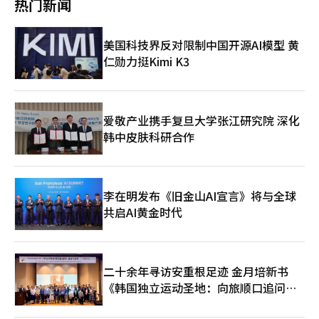
热门新闻
品牌OLED电视的对比演示，展示了其在完美色彩、黑色表现力、
电视在明亮环境中也能准确表达黑色和对比度，减少屏幕反射，完
HDR及渐变表现力等方面的差异化画质竞争力。 白善弼 LG电子显
美传达制作意图。” 乔舒亚·法因斯则表示：“显示出与工作室
示CX负责人强调：“我们将通过与严格评估画质细微差异的内容
参考监视器相当的卓越色彩表现力，细腻的细节没有带来色带或噪
美国科技界反对限制中国开源AI模型 黄
制作专家持续沟通与合作，不断提升LG OLED电视的画质竞争
声，令人印象深刻。” 今年的路演以搭载“第三代Alpha 11 AI处
仁勋力挺Kimi K3
力。”※ 本报道经人工智能（AI）系统翻译与编辑。
理器”和减少光反射的“反射防护高级”技术的“2026年型LG
OLED Evo AI”为中心。其亮度相比普通OLED电视提升了最多3.9
倍，实现了LG OLED电视史上最亮的画质。此外，应用“超亮度增
强器”技术，分析每个场景并精确控制亮度，增强了画面的沉浸
感。 LG电子在现场通过与市面上的RGB LED基础LCD电视及其他
爱敬产业携手复旦大学张江研究院 深化
品牌OLED电视的对比演示，展示了其在完美色彩、黑色表现力、
韩中皮肤科研合作
HDR及阶调表现力等方面的差异化画质竞争力。 白善弼 LG电子显
示CX负责人强调：“我们将通过与严格评估画质细微差异的内容
制作专家持续沟通与合作，不断提升LG OLED电视的画质竞争
力。”※ 本报道经人工智能（AI）系统翻译与编辑。
李在明发布《旧金山AI宣言》将与全球
共启AI黄金时代
二十余年寻访安重根足迹 金月培新书
《韩国独立运动圣地：向旅顺口追问历
史》出版