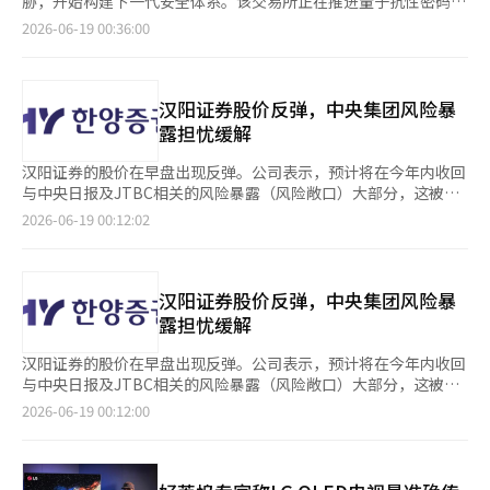
胁，开始构建下一代安全体系。该交易所正在推进量子抗性密码
深刻见解，持续推动虚拟资产市场中最安全、最受信赖的交易环境
析性能影响，并进行分阶段的试点测试，实施“量子准备”战略。
（PQC）的引入和基于AI的安全运营自动化，以加快未来安全能力
2026-06-19 00:36:00
的发展。”※ 本报道经人工智能（AI）系统翻译与编辑。
与会者还重点讨论了利用AI进行的网络攻击增加的问题。随着攻击
的提升。比特币交易所于6月11日在首尔江南区的比特币金融大厦
者利用AI探索漏洞或提升社会工程攻击的案例增多，比特币交易所
召开了“第二次信息安全咨询委员会”定期会议，并于18日对此进
决定扩大基于AI的安全运营自动化和漏洞修复响应体系。会议还分
行了公开。会议上，联合主席比特币交易所代表李在元和高丽大学
享了国内虚拟资产行业首次引入的漏洞奖励（安全漏洞举报奖励制
教授金承周，以及KAIST教授姜敏锡、首尔科技大学教授孙基旭、
汉阳证券股价反弹，中央集团风险暴
度）运营成果及未来扩展方案。比特币交易所计划通过内部和外部
首尔女子大学教授姜恩成等学术界专家，以及信息安全首席官
露担忧缓解
活动，促进健康的漏洞举报文化，增强主动的安全响应能力。比特
（CISO）李基泽和主要高管出席了会议。会议重点讨论了为应对
币交易所相关人士表示：“通过此次咨询委员会，我们制定了在下
量子计算时代而引入量子抗性密码的方案。比特币交易所计划在未
汉阳证券的股价在早盘出现反弹。公司表示，预计将在今年内收回
一代技术安全及制度合规方面引领行业的具体执行路线图，并将结
来的制度化过程中，考虑算法变更的可能性，分析性能影响，并实
与中央日报及JTBC相关的风险暴露（风险敞口）大部分，这被解
合外部专家的深刻见解，持续提升虚拟资产市场中最安全、最受信
施分阶段的试点测试，推进“量子准备”战略。与会者还重点讨论
读为改善了投资者的信心。 根据18日韩国交易所的数据，截至上
2026-06-19 00:12:02
赖的交易环境。”※ 本报道经人工智能（AI）系统翻译与编辑。
了利用AI进行的网络攻击增加的问题。随着攻击者利用AI探索漏洞
午10时08分，汉阳证券的股价上涨2.74%（550韩元），报2万
或提升社会工程攻击的案例增多，比特币交易所决定扩大基于AI的
650韩元。 此前，汉阳证券的股价在前一交易日大幅下跌16%。分
安全运营自动化和漏洞修复响应体系。会议还分享了国内虚拟资产
析指出，因中央集团旗下公司申请企业重整程序，相关信用贷款风
行业首次引入的漏洞赏金（安全漏洞举报奖励制度）的运营成果及
险敞口规模相对较大，导致投资者担忧加剧。 对此，汉阳证券在
汉阳证券股价反弹，中央集团风险暴
未来扩展方案。比特币交易所计划通过内部和外部活动，促进健康
17日发布的新闻稿中表示：“与中央日报及JTBC相关的840亿韩
露担忧缓解
的漏洞举报文化，增强前瞻性的安全响应能力。比特币交易所相关
元风险敞口的回收工作正在按计划进行，财务稳健性也保持稳
人士表示：“通过此次咨询委员会，我们制定了在下一代技术安全
定。” 市场上，尽管中央集团旗下公司申请企业重整程序后，相
汉阳证券的股价在早盘出现反弹。公司表示，预计将在今年内收回
及制度合规方面引领行业的具体执行路线图，并将结合外部专家的
关风险敞口可能导致损失的担忧有所蔓延，但汉阳证券提出了相当
与中央日报及JTBC相关的风险暴露（风险敞口）大部分，这被解
深刻见解，持续提升虚拟资产市场中最安全、最受信赖的交易环
部分的资金回收计划，投资者信心似乎有所恢复。公司方面认为，
读为改善了投资者的信心。 根据18日韩国交易所的数据，截至上
2026-06-19 00:12:00
境。”※ 本报道经人工智能（AI）系统翻译与编辑。
相关风险敞口对财务稳健性的影响也有限。 特别是，汉阳证券预
午10时08分，汉阳证券的股价上涨2.74%（550韩元），交易价格
计到今年年底，累计回收规模将扩大至731亿韩元，约占整体风险
为2万650韩元。 此前，汉阳证券的股价在前一交易日大幅下跌
敞口的87%。公司方面还预计，剩余金额也将在明年2月之前收
16%。分析指出，中央集团旗下公司最近申请企业重组程序，导致
回。※ 本报道经人工智能（AI）系统翻译与编辑。
与其相关的信用贷款风险敞口规模相对较大，从而引发了投资者的