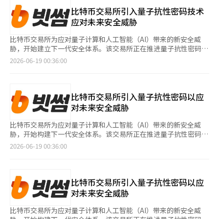
究费用，并根据共同研究的结果评估标准决定后续开发及许可选项
的风险，并共同制定标准。” 印度总理纳伦德拉·莫迪也对美国
域，快速发现比现有新药物更有效且毒性更低的新药候选物。”※
的行使。 Lab-Genius是一家基于AI的新药开发生物技术公司，开
比特币交易所引入量子抗性密码技术
对앤트로픽 AI模型的封锁表示关切，强调民主国家应能够接触AI模
本报道经人工智能（AI）系统翻译与编辑。
发并运营了结合机器学习和高速大规模实验技术的平
应对未来安全威胁
型以保护关键基础设施。 会议上，各国如何确保可控的AI技术供应
台“EVA™”。 LG化学表示，AI能够设计、制造和机器人测试多种
链也是主要议题。法国AI公司Mistral的首席执行官阿尔瑟·门舒
抗体，随后通过机器学习分析这些结果，并将数据反馈到下一轮设
比特币交易所为应对量子计算和人工智能（AI）带来的新安全威
表示：“当供应链相互交织时，是否能确保对方无法阻止自己是一
计中，从而快速得出最佳候选物。此外，还可以更精确地分析候选
胁，开始建立下一代安全体系。该交易所正在推进量子抗性密码
个反复被提及的问题。”他指出，主要是非美国的与会者提出了这
物的药效、毒性、反应模式及患者群体的敏感性等。 通过这一方
（PQC）的引入和基于AI的安全运营自动化，以加快未来安全能力
2026-06-19 00:36:00
一问题。 《金融时报》指出，此次讨论将美国的AI出口管制和盟国
式，LG化学计划将通常需要超过5年的抗体新药候选物发现周期缩
的提升。比特币交易所于11日在首尔江南区的比特币金融大厦召开
的技术获取问题提升为G7的重要议题，分析认为，控制先进AI模
短至一半，并提前进入临床前阶段。 LG化学生物科学研发部门负
了“第二次信息安全咨询委员会”定期会议，并于18日对此进行了
型的扩散的安全逻辑与维持盟国间技术合作的产业与外交需求之间
责人苏珍彦表示：“我们将在医学需求未满足的癌症治疗领域，快
公开。会议上，除了共同主席比特币交易所的代表李在元和高丽大
存在冲突。※ 本报道经人工智能（AI）系统翻译与编辑。
速发现比现有新药物更有效且毒性更低的新药候选物。”※ 本报
学的金承周教授外，还有KAIST的姜敏锡教授、首尔科技大学的孙
比特币交易所引入量子抗性密码以应
道经人工智能（AI）系统翻译与编辑。
基旭教授、首尔女子大学的姜恩成教授等学术专家，以及信息安全
对未来安全威胁
首席官（CISO）李基泽和主要高管出席。会议重点讨论了为应对
量子计算时代而引入量子抗性密码的方案。比特币交易所计划在未
比特币交易所为应对量子计算和人工智能（AI）带来的新安全威
来的制度化过程中，考虑到算法变更的可能性，分析性能影响，并
胁，开始构建下一代安全体系。该交易所正在推进量子抗性密码
进行分阶段的试点测试，实施“量子准备”战略。与会者还重点讨
（PQC）的引入和基于AI的安全运营自动化，以加快未来安全能力
2026-06-19 00:36:00
论了利用AI进行的网络攻击增加的问题。由于攻击者利用AI探索漏
的提升。比特币交易所于6月11日在首尔江南区的比特币金融大厦
洞或提升社会工程攻击的案例增多，比特币交易所决定扩大基于AI
召开了“第二次信息保护咨询委员会”定期会议，讨论了下一代安
的安全运营自动化和漏洞修复响应体系。会议还分享了国内虚拟资
全战略和信息保护治理的加强方案。会议上，联合主席比特币交易
产行业首次引入的漏洞奖励（安全漏洞举报奖励制度）的运营成果
所代表李在元和高丽大学教授金承周，以及KAIST教授姜敏锡、首
比特币交易所引入量子抗性密码以应
及未来扩展计划。比特币交易所计划通过内部和外部活动，促进健
尔科技大学教授孙基旭、首尔女子大学教授姜恩成等学界专家，以
对未来安全威胁
康的漏洞举报文化，增强主动的安全响应能力。比特币交易所相关
及信息安全首席官（CISO）李基泽和主要高管出席了会议。会议
人士表示：“通过此次咨询委员会，我们制定了在下一代技术安全
重点讨论了为应对量子计算时代而引入量子抗性密码的方案。比特
比特币交易所为应对量子计算和人工智能（AI）带来的新安全威
及制度合规方面引领行业的具体执行路线图，并将结合外部专家的
币交易所计划在未来的制度化过程中，考虑算法变更的可能性，分