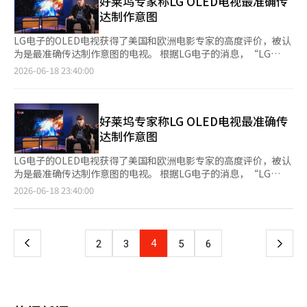
好莱坞专家称LG OLED电视最准确传
担忧。 对此，汉阳证券在17日的新闻稿中表示：“与中央日报及
达制作意图
JTBC相关的840亿韩元风险敞口的收回工作正在按计划进行，公
司的财务稳健性也保持稳定。” 市场上，中央集团旗下公司申请
LG电子的OLED电视获得了美国和欧洲电影专家的高度评价，被认
企业重组程序后，相关风险敞口可能导致损失的担忧有所蔓延，但
为是最准确传达制作意图的电视。 根据LG电子的消息，“LG
汉阳证券提出了相当部分的资金收回计划，投资者信心有所恢复。
OLED好莱坞路演”于5月在美国洛杉矶启动，随后于6月在英国伦
2026-06-18 23:40:00
公司方面认为，相关风险敞口对财务稳健性的影响也有限。 特别
敦和德国慕尼黑相继举行。 此次活动是LG电子向影像专家介绍
是，汉阳证券预计到今年年底，累计收回规模将扩大至731亿韩
OLED电视新产品的机会。自2024年起，每年举办一次，旨在从制
元，这相当于整体风险敞口的约87%。公司方面还预计，剩余金额
作人的角度提升画质和观影体验。 今年的活动在美国洛杉矶的全
也将在明年2月之前收回。※ 本报道经人工智能（AI）系统翻译与
球电影制作公司“图片商”举行。HBO剧集《更衣室》的摄影指导
好莱坞专家称LG OLED电视最准确传
编辑。
乔安娜·科埃略和参与过《重力》、《荒野猎人》等影片的色彩科
达制作意图
学家乔舒亚·法因斯等好莱坞专家出席了此次活动。 欧洲的活动
同样在英国伦敦的斯特兰德宫酒店和德国慕尼黑的“阿里”工作室
LG电子的OLED电视获得了美国和欧洲电影专家的高度评价，被认
举行，众多主要OTT平台的调色师如Disney+、Apple TV+等也参
为是最准确传达制作意图的电视。 根据LG电子的消息，“LG
与其中。 出席活动的乔安娜·科埃略导演表示：“LG OLED电视
OLED好莱坞路演”于5月在美国洛杉矶启动，随后在6月分别在英
页
2026-06-18 23:40:00
在明亮环境下也能准确表达黑色和对比度，减少屏幕反射，完美传
国伦敦和德国慕尼黑举行。 此次活动是LG电子向视频专家介绍
达制作意图。” 乔舒亚·法因斯则表示：“显示出与工作室参考
OLED电视新产品的机会。自2024年起，每年举办一次，旨在从制
一
监视器相当的卓越色彩表现力，细腻的细节没有带来条纹或噪声，
作人的角度提升画质和观看体验。 今年的活动在美国洛杉矶的全
给人留下深刻印象。” 今年的路演以搭载“第三代Alpha 11 AI处
球电影制作公司“皮克肖普”举行。HBO剧集《更衣室》的摄影指
上
4
下
2
3
5
6
理器”和减少光反射的“反射自由高级”技术的“2026年款LG
导乔安娜·科埃利奥和参与过电影《重力》、《荒野猎人》的色彩
OLED Evo AI”为中心。其亮度相比普通OLED电视提升了最多3.9
科学家乔舒亚·法因斯等好莱坞专家出席了此次活动。 欧洲的活
一
倍，实现了LG OLED电视史上最亮的画质。同时，应用“超亮度增
动同样在英国伦敦的斯特兰德宫酒店和德国慕尼黑的“阿里”工作
强器”技术，分析每个场景并精确控制亮度，提升了屏幕的沉浸
室举行，众多主要OTT平台的调色师如Disney+、Apple TV+等也
页
感。 LG电子在现场通过与市面上RGB LED基础的LCD电视和其他
积极参与。 出席活动的乔安娜·科埃利奥导演表示：“LG OLED