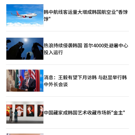
韩中航线客运量大增成韩国航空业"香饽
饽"
热浪持续侵袭韩国 首尔4000处避暑中心
投入运行
消息：王毅有望下月访韩 与赵显举行韩
中外长会谈
中国藏家成韩国艺术收藏市场新"金主"