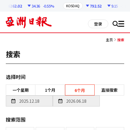
코
인
6262.02
34.36
-0.55%
792.52
9.15
-1.14%
KOSDAQ
정
보
all
登录
搜
men
索
主页
搜索
搜索
选择时间
一个星期
1个月
直接搜索
6个月
搜索范围