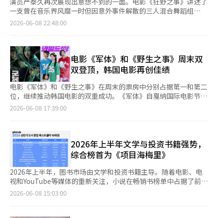
演员严泰久再次展现出意想不到的一面。电影《狂野之事》讲述了
一支曾在音乐界风靡一时但因意外事件解散的三人混合舞蹈组
合“三角形”在20年后重返舞台的喜剧故事。严泰久饰演了梦想成
2026-06-08 22:48:00
为正统嘻哈战士的角色，但现实中却是短小的台词和三人组合的复
杂感的最年轻说唱歌手尚久。他在《乐园的夜晚》、《密探》、
《唐人街》等黑色电影中以强烈的形象深植人心，而在这部作品
中，他则通过激烈的说唱、偶像表演和不惜一切的喜剧演技展现了
电影《军体》和《野生之事》周末双
陌生而又令人惊喜的转变。“剧本非常有趣。即使我不参与，这个
双登顶，韩国电影再创佳绩
剧本也会非常有趣。导演也非常好。因为强东元前辈被选为现宇的
角色，我也想和他一起合作。我想挑战自己，并且想好好消化这个
电影《军体》和《野生之事》在周末的票房中分别占据第一和第二
角色，所以我努力准备了，包括说唱和舞蹈。”准备时间接近5个
位，继续推动韩国电影的双重成功。《军体》自戛纳国际电影节邀
月。在拍摄前就开始了说唱和舞蹈的练习，每当拍摄中有空档时，
请后，国内票房也持续走高，观众人数即将突破500万，而由姜东
2026-06-08 17:39:00
就会去练习室。由于觉得电影公司提供的准备过程不够，他想要更
元、严泰久和朴志贤主演的《野生之事》在首个周末也吸引了大量
加努力。“总的来看，准备了大约5个月。从拍摄前开始，每当拍
观众。根据8日电影票房综合网络的数据，《军体》在5日至7日的
摄中有空档时，我就去练习说唱和舞蹈。我想更加努力，所以比电
周末三天内吸引了603,876名观众，稳居周末票房榜首。其累计观
影公司准备的内容多做了一些，因为我觉得不够。”尚久是“三角
众人数已达到4,727,528，距离500万大关仅一步之遥。《军体》
2026年上半年文学与投资书籍强势，
形”的主说唱歌手，但讽刺的是，他并不是一个说唱非常出色的
讲述了一场神秘感染事件导致的封闭大楼内，幸存者们与不断进化
综合榜首为《项目海梅里》
人。严泰久反而将这一点视为与角色的契合之处。他努力想要做
的感染者之间的斗争。这部由延尚昊导演的新作，继《釜山行》和
好，但总是显得有些笨拙。他认为这种不协调感造就了尚久的幽默
《半岛》后继续扩展了丧尸题材，主演包括全智贤、具教焕、池昌
2026年上半年，图书市场由文学和投资书籍主导。随着电影、电
和感伤。“在说唱方面，我几乎完全依赖老师。老师让我怎么做我
旭、申贤彬、金信禄和高洙等。在上映前，《军体》就受到了海外
视和YouTube等媒体的重新关注，小说在畅销书榜单中占据了前
就怎么做。尚久这个角色并不是一个说唱非常出色的人。在5个月
电影界的广泛关注。该片受邀参加第79届戛纳国际电影节的午夜放
列，而受益于股市活跃的投资书籍也持续受到欢迎。 根据Yes24的
2026-06-08 15:03:00
的时间里，我真的很努力，虽然不可能做到非常好，但我觉得这与
映单元，率先与全球观众见面。自戛纳邀请后，影片在国内的放映
数据显示，上半年综合畅销书榜首为安迪·威尔的《项目海梅
尚久的角色很契合。我并不是完全没有尝试过，而是努力却做得不
也迅速吸引观众，再次验证了延尚昊导演的K-丧尸电影的魅力。
里》，该书因同名电影于3月上映而销量激增。 自电影上映以来，
好的感觉。”他从发声到节奏感、手势等逐一学习。起初感到生
《野生之事》则位列第二。该片于3日上映，在同一时期吸引了