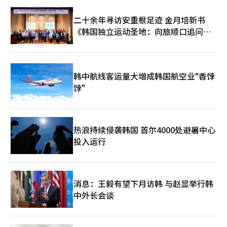
是首先想到预算，使用AI可以打破这种限制。当‘这可以实现
高度评价了桑木理梦的应变能力。是枝导演表示：“桑木是个很特
吗？’的那一刻，可以描绘出新的世界。”然而，AI电影要进入现
二十余年寻访安重根足迹 金月培新书
别的孩子。第一条拍摄结束后，她在第二条拍摄中能改变气氛或台
有电影节，仅凭技术可能性是不够的。创作伦理和权利问题是首要
词，展现出玩乐的感觉和应变能力。她非常享受表演。在这一点
《韩国独立运动圣地：向旅顺口追问历
解决的课题。演员严惠兰的面孔和声音通过AI实现的短片电影《检
上，我觉得她并不是普通的童星。”他补充道：“在电影中的浴室
表员》引发了争议。制作方解释称已获得肖像权使用许可，但其所
史》出版
场景中，有一句台词是‘请保密’，她在调侃爸爸的同时又有一种
属公司表示没有事先协商或许可，因此该视频被处理为非公开。在
交易的感觉，这并不是我要求的，她自己演绎出来让我感到惊
海外，类似的争议也在继续。在好莱坞，AI演员“蒂莉·诺伍
讶。”最后，桑木理梦表示：“感谢大家观看《箱子里的羊》。我
德”的出现引发了演员和导演等行业从业者的反对，担心人类演员
韩中航线客运量大增成韩国航空业"香饽
认为这部电影是充满爱的电影。希望大家多次观看，反复思
的表演和形象可能被廉价数据所替代。美国演员和广播人工会要求
考。”是枝导演也呼吁观众想象电影中看不见的东西。他表
饽"
在使用AI演员时，给予与实际演员相同水平的出场费，即所谓
示：“电影是由可见的东西构成的，但未拍摄的部分也很重要。就
的“蒂莉税”。尽管如此，创作者并不完全拒绝使用AI。如果在合
像电影中建筑的本质在于看不见的地方，我在制作电影时也很有意
理的同意、补偿和权利保护的前提下，AI可以成为提高制作效率和
识地考虑这些。”他补充道：“电影中可见的有森林、杯面炒面等
扩展表现范围的工具。问题在于，支持这一技术应用的标准尚未充
各种东西，但也希望大家能想象那些看不见的东西。”另外，《箱
分建立。为了使AI成为创作者的合作伙伴，必须首先明确学习数据
热浪持续侵袭韩国 首尔4000处避暑中心
子里的羊》将于10日正式在国内上映。※ 本报道经人工智能
的来源、权利补偿以及演员和表演者的同意范围。影评人尹成表
投入运行
（AI）系统翻译与编辑。
示：“仅凭AI电影‘看起来像真实人类’的技术惊奇来取胜，可能
是一种单维度的处理方式。电影最终还是要看故事。AI的优势在于
可以在不花费大量制作费用的情况下尝试物理上难以实现的场景，
因此如何利用这一技术创造作品的独特性至关重要。”他还指
消息：王毅有望下月访韩 与赵显举行韩
出：“目前还是应该单独评估AI电影的单元。技术尚不完美，与实
中外长会谈
拍电影在某些方面的沉浸感也有所不同。然而，现在我们应当将AI
电影视为如何在我们所熟知的电影中使用和工具化AI的问题，而不
仅仅是承认AI电影是否为电影。”AI电影不再停留在“可能性”的
阶段。它们已经被制作、上映，并成为电影节和市场的议题。现在