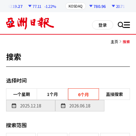
코
인
6219.27
77.11
-1.22%
780.96
20.71
-2.58
KOSDAQ
정
보
all
登录
搜
men
索
主页
搜索
搜索
选择时间
一个星期
1个月
直接搜索
6个月
搜索范围