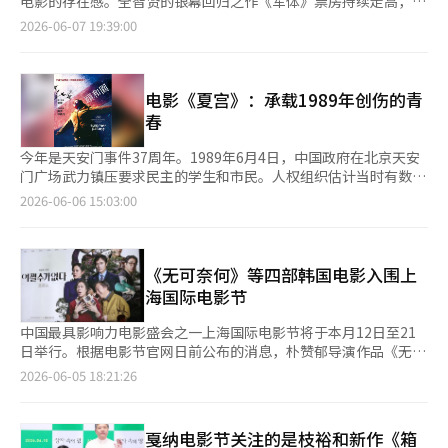
不多，但我觉得与强东元前辈以及其他人都很合拍。大家都说喜剧
电影的存在感。全智贤的银幕回归之作《军体》票房持续走高，正
形成未来产业中心。 此外，市政府还计划通过与光云大学站周边
头。我们讨论如何在电影中表现这一点，最终决定通过僵尸来展开
的节奏很重要。如果有笑点，那是因为这种默契。”电影带来了
朝着500万观众迈进，而姜栋元、严泰九、朴志贤主演的喜剧电影
2026-06-07 19:39:00
开发项目的联动，将东北地区从传统的居住中心转变为具备就业和
情节。”集体智慧的概念自然引出了蚂蚁和军体的形象。延导演在
1990年代末和2000年代初的音乐界情感，但严泰久在演绎尚久时
《野生事物》也在上映初期吸引了观众。 根据7日电影票房综合统
产业基础的经济中心。 光云大学站周边开发项目是对位于首尔诺
研究过程中接触了蚂蚁的生态和集体智慧的概念，并在《军体》中
并没有过于刻意地意识到特定的时代。相反，服装、化妆和舞台装
计系统的数据，6日《军体》吸引了281926名观众，继续保持票房
原区月溪洞光云大学站附近约15万平方米的旧铁路物流基地（货车
感染者的动作和似乎重启的行为的视觉化过程中，与舞蹈团队进行
置为那个时代的氛围提供了支持，他则专注于尚久的现实和情
第一。累计观众人数达到了45233309人。自上月21日上映以来，
基地）进行开发的项目。该项目的核心是由IPAPK现代产业开发的
了大量讨论。“我想制作关于集体智慧的故事，开始搜索相关资
感。“那时候我喜欢DUO（双人组合）。不过在演戏时，我并没有
《军体》始终保持在票房前列，500万观众的突破指日可待。 《军
电影《夏宫》：承载1989年创伤的青
首尔元，这是一个大型综合城市，集居住、办公、商业和文化功能
料。在那里看到蚂蚁生态的研究，了解到‘集体智慧’这个词的首
过多考虑这些，而是更多地依赖于服装、化妆和舞台的帮助。虽然
体》讲述了一场神秘感染事件导致封闭大楼内的幸存者与不断进化
春
于一体。 此次修订案还包括将工业园区及周边地区的城市规划工
次使用，并围绕蚂蚁的生态展开了研究。于是自然地与蚂蚁糖联系
对那个时代的再现感到新奇和有趣，但在演戏时，尚久的现实就是
的感染者之间的对抗。该片是导演延尚昊的新作，他曾通过《釜山
作移交给城市空间总部城市规划科，以及将金浦机场周边城市再生
在一起，思考如何展示重启的过程。虽然剧本中是抽象的概念，但
那个时代。所以我更多地考虑的是，从尚久的角度来看，那种感觉
行》和《半岛》扩展了丧尸题材，演员包括全智贤、具教焕、池昌
今年是天安门事件37周年。1989年6月4日，中国政府在北京天安
创新地区项目移交给平衡发展总部西部项目科的内容。 首尔市计
需要进行很多视觉化的工作。我们与舞蹈团队讨论这些内容，舞蹈
是什么。”在演绎过去与现在的尚久时，他并没有刻意拉开差距。
旭、申贤彬、金信禄和高洙等。 特别值得一提的是，《军体》是
门广场武力镇压要求民主的学生和市民。人权组织估计当时有数千
划在8日之前完成意见征集程序，随后将修订案确定，并于吴市长
团队几乎是以军体的心态来创造身体的动作。”《军体》中的感染
但他希望尚久在说脏话或粗鲁表达时，不要显得威胁。他希望这个
全智贤时隔11年重返银幕的作品，备受关注。该片在第79届戛纳
人遇难。然而，中国政府至今仍未正式称呼此事件，而是仅
2026-06-06 15:03:00
的民选9期任期开始的下个月1日起实施。 随着首尔竞技场及东北
者以不同于传统僵尸片的怪异动作给观众留下深刻印象。延导演认
角色不是一个尖锐的人，而是一个可爱而又令人心疼的人。“我并
国际电影节的午夜放映单元获邀后，迅速吸引了国内观众，展现了
以“1980年代末发生的政治风波”来提及。 每年6月4日临近时，
地区的核心开发项目在吴市长连任的背景下确保政策的连续
为这些角色需要象征性的手势。他希望这些动作不是完全可以解释
没有刻意拉开差距。角色尚久有说脏话的部分，我希望那不会显得
延尚昊导演的K-丧尸电影的实力。 《野生事物》位居第二。该片
中国国内的网络审查会更加严格。‘六四’或‘天安门’等词汇，
性，“强北繁荣时代”的构想预计将进一步获得动力。
的，而是要有一种一旦看到就难以忘记的气势。“我希望有非常象
威胁。我不知道我是否省略了什么，但我努力让脏话听起来更可
于3日上映，6日一天吸引了149040名观众，累计观众人数达
以及相关的照片、视频和音乐都成为审查对象。今年也有包
征性的动作。在《身体夺取者的入侵》等电影中，外星人发现人类
爱。我并不是想让它显得轻松，而是希望它不会显得可怕。”严泰
431987人。首映日便吸引了超过16万观众，且在周末前观众人数
含‘89’、‘64’、‘坦克’等词汇的帖子被集中删除。一些网
《无可奈何》等四部韩国电影入围上
时会有著名的手势。这种机械而又怪异、略显滑稽的感觉，或许就
久常被提及为内向的演员。然而，他对这种将自己完全视为内向的
持续增加。 《野生事物》是一部喜剧电影，讲述了曾在音乐界风
友分享了在微信转账时输入64元受限，或无法在微信朋友圈分享美
海国际电影节
是通过某种气势来完成的。我认为创造出标志性的动作是一场气势
看法有些不同。他表示，自己在现场更愿意表达意见、开玩笑，与
靡一时的三人混合舞蹈组合“三角形”因意外事件解散后，20年后
国歌手泰勒·斯威夫特的专辑《1989》的经历。 在中国社会中，
的较量。因此，我也多次告诉舞蹈团队要大胆一些。”全智贤的加
人交谈的频率也增加了。“我想说我并不是那么内向。哈哈。虽然
重获机会，勇敢迎接挑战的故事。姜栋元、严泰九和朴志贤变身
6·4仍然是禁忌。因此，正面涉及天安门事件的中国电影也难以寻
中国最具影响力电影盛会之一上海国际电影节将于本月12日至21
盟是本片最大的热点之一。延导演表示，他原本不知道全智贤会对
有很多方面，但我也有外向的一面。现在可能比以前更少外向，但
为“三角形”成员，吴政世和申河均等也参与其中。 姜栋元的喜
觅。其中，最为人知的作品是娄烨导演的2006年电影《夏宫》。
日举行。根据电影节官网日前公布的消息，朴赞郁导演作品《无可
自己所做的类型作品感兴趣。然而，在交流过程中，他发现全智贤
随着这份工作的持续，我在现场开玩笑、交谈和表达意见的频率都
剧转型、严泰九和朴志贤的表演，以及2000年代音乐界的情感交
影片以1989年天安门事件前后政治动荡的时代为背景，展现了大
奈何》、洪常秀作品《她回来的那天》、张恒准作品《与王生活的
2026-06-05 18:21:26
对类型片有着充分的理解和兴趣。“这几乎是同步进行的。我所做
增加了。以前我做不到这一点。所以我并不完全内向，但似乎大家
织，吸引了观众的反响。《野生事物》在上映初期的观众评分也很
学生一代的爱情、迷茫、叛逆与创伤。 故事从主人公余红收到北
男人》以及尹佳恩作品《世界的主人》等四部韩国电影入围多个单
的作品有其特定的色彩，我不知道全智贤是否对这类作品感兴趣。
只把我看作完全内向的人，因此在采访时我常说‘我在中
高，令人期待口碑的发酵。 在外语片中，《百屋》吸引了93073名
京大学（虚构的大学，结合了北京大学和清华大学）的录取通知书
元，将与中国观众见面。 上海国际电影节创办于1993年，是中国
我曾想过她是否会参与这部作品。但意外的是，全智贤喜欢观看的
间’。”与粉丝的直接互动也在继续，包括舞台问候和展示等。由
观众，位居第三，累计观众人数为731840人。《迈克尔》吸引了
开始。他是来自乡村的学生，来到北京后，受到宿舍混住、自由吸
唯一的非专门类竞赛型国际电影节，即国际A类电影节，在亚洲电
作品中有很多特别的作品。她也看了很多独特的美剧。她对类型的
戛纳电影节关注的是枝裕和新作《箱
于这部电影涉及偶像，粉丝的请求和反应也显得特别。严泰久表
28968名观众，累计观众人数为1516641人。 在6月的第一个周
烟和性文化等青春叛逆行为的文化冲击。在这里，余红与周伟展开
影界享有重要影响力。 根据电影节排片安排，《无可奈何》入选