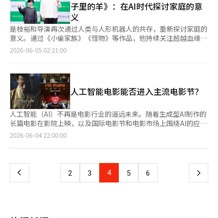
理解确实很到位，对剧本的理解也很高。我感到她对这类类型片的
示，他并不是想做什么，而是希望尽量满足粉丝的需求。“如果粉
末，韩国电影的两部作品双双占据票房前两名，推动了市场的走
子里的羊》：在AI时代探讨家庭的意
了一段热烈的爱情。 然而，随着北京校园内民主抗议活动的蔓
名导新作单元，将放映4场。《她回来的那天》同样入围名导新作
兴趣比我想象中要高。”全智贤饰演的权世贞更接近于一个智能型
丝们有什么要求，我会想着要去满足他们。我并不是说我准备好
势。《军体》进入长期票房，而《野生事物》在上映初期扩大观众
义
延，两人的关系也变得复杂，充满了嫉妒、背叛、不安和执念。随
单元，将放映5场。洪常秀的作品近年来在中国电影观众群体中保
角色，而非强烈的动作角色。延导演认为全智贤的清新外形和动作
了，而是心里是这样的。我希望能尽量回馈他们，虽然不知道能做
群体，值得关注韩国电影在6月的市场恢复情况。※ 本报道经人工
后，角色们各自带着伤痛离开北京，四散而去。然而，1989年的
持较高关注度。去年的作品《在溪边》和《大自然会对你说什么》
是枝裕和导演再次通过人类与人形机器人的共存，重新探讨家庭的
使得这个角色不显得乏味。同时，他也表示希望在未来能看到她在
到什么，但我会尽量尝试。”※ 本报道经人工智能（AI）系统翻译
智能（AI）系统翻译与编辑。
记忆始终无法摆脱，生活也愈加阴郁。 影片的原名为《颐和
曾在上海国际电影节展映，并获得较高评价。 《世界的主人》和
意义。通过《小偷家族》《怪物》等作品，他持续关注超越血缘的
真正的动作电影中的表现。“主角是一个智能角色，因此并没有太
与编辑。
园》。颐和园是清朝末期慈禧太后的夏季行宫，是帝国辉煌与衰落
《与王生活的男人》双双入围年度亚洲电影。《世界的主人》将放
关系，而在新作《箱子里的羊》中，他描绘了爱与失落、共同生活
多机会进行自由的动作。不过，她的外形确实很清新。即使只是走
2026-06-05 02:21:00
共存的地方。影片中，余红与周伟最美好的时光也在颐和园的湖
映3场，此前该片曾获得中国平遥国际电影节 “罗伯托・罗西里尼
的焦虑与快乐。6月4日下午，在首尔江南区三星洞的Megabox
路，也给人一种大步流星的感觉，作为智能角色并没有显得乏味。
边。娄烨导演曾表示：“主角们最美好的瞬间是在颐和园划船的场
荣誉・评审荣誉” 与 “卧虎・最受欢迎影片” 两项大奖。在韩国
COEX举行了电影《箱子里的羊》的媒体与发行试映会及记者见面
我觉得下次她能出演一部真正的动作电影会很好。她的表现非常出
景。” 因此，颐和园不仅是简单的背景，而是贯穿整部电影的象
吸引观众超过一千万人次的《与王生活的男人》将在电影节期间上
会。现场出席了是枝裕和导演和演员桑木理梦，分享了关于作品的
色，身体素质也非常适合动作片。”对于具教焕，延导演用“非凡
征性场所。它代表着曾经存在但再也无法回归的爱情与青春的乐
映5场。 近年来韩国电影持续在上海国际电影节上受到广泛关注，
讨论。《箱子里的羊》讲述了一名7岁的人形机器人代替死去的孩
的演员”来形容。他表示，具教焕在演技上与其他演员有着不同的
园。 娄烨在过去的采访中表示：“这部电影最终是关于爱的故
人工智能电影能否进入主流电影节？
去年除洪常秀作品外，柳承菀执导的《老手2》、黄炳国执导的
子进入一个家庭，面对成为家庭一员的喜悦与可能再次被抛弃的焦
地方，并且有能力说服观众。“我认为具教焕是一位非凡的演员。
事。”他将1989年时学生与政府的关系比喻为“一次爱的行
《野党》、林大熙执导的《神圣之夜：恶魔猎人》等影片均入围展
虑的故事。这是是枝裕和导演执导的作品，曾参加第79届戛纳国际
他的演技与其他演员明显不同，并且他有很强的说服观众的能力。
为”。 双方的关系最终以痛苦和不适的结局告终，政府对学
映名单。 值得关注的是，今年上海国际电影节无一部日本电影入
电影节的竞争单元，也是他第十次参与戛纳电影节。是枝导演提
具教焕本身也是电影迷，这在某种程度上也让他与角色产生了共
人工智能（AI）不再是电影行业的遥远未来。随着生成型AI制作的
生“扇了一个耳光”，即动用军队进行武力镇压。导演表示：“打
围。去年奥山由之执导的《在长椅上》、冢原亚由子执导的《巴黎
到，这部作品的出发点是围绕生成型人工智能（AI）所带来的现实
鸣。他了解很多独特的电影，并且对非常规的表现方式有很高的理
长篇电影在影院上映，以及国际电影节和电影市场上围绕AI的应用
得太重，脸上都流血了。”并指出，政府也意识到这一点，随后通
大饭店》曾在电影节展映。各界推测这与中日关系近来持续紧张不
变化。他表示：“电影的构思大约在两年前开始。我听说在中国，
解。像徐英哲这样的角色，虽然看起来很奇怪，但我觉得他直观地
和创作伦理展开的讨论，电影行业面临新的标准。作为这一变化的
页
2026-06-04 22:00:00
过十年的高速经济发展来弥补。 他表示：“从这个角度看，6·4
无关系。 此外，上海国际电影节自2006年以来持续举办的日本电
利用生成型AI复生已故者的商业活动正在兴起。在工作期间，我访
理解了这个角色为什么要这样。”《军体》是一部节奏感强烈的体
主要案例，富川国际奇幻电影节被广泛关注。去年，该电影节新设
事件与爱情非常相似。”因为改变人生的事件所留下的创伤，影响
影专题活动“日本电影周”今年也将暂停举行。
问了中国，见到了从事这一业务的代表，他向我展示了他的商业内
验型类型电影。延导演表示，最初的剧本较长，但最终决定减少人
了“富川选择：AI电影”单元，开始正式放映和评选AI电影。这一
一
了之后的生活。影片中的人物在离开北京后，依然无法摆脱过去的
容。他利用已故者手机中留下的照片和视频制作AI，看到这些后我
物叙事，转向情境中心。“最初写剧本时大约有168页。但最终在
举措在于探讨如何在非AI电影节的框架内介绍和评估AI电影，具有
原因正是如此。 影片中并未出现“天安门事件”一词。然而，影
想到了电影的内容。”是枝导演表示：“我很好奇观众会如何接受
呈现为电影时，我认为必须以快速的节奏进行体验型叙事。不得不
重要意义。富川的尝试在今年的戛纳电影市场上得到了延续。富川
片中多次包含了军方对学生的镇压和开火场景，并插入了天安门事
上
4
下
2
3
5
6
这部电影。这部电影并不是讲‘大家都幸福地生活着’。它展示了
减少人物叙事，转向情境中心。因此，关系性变得更加重要，关系
国际奇幻电影节执行委员申哲在第79届戛纳国际电影节期间受邀参
件期间学生挥舞横幅和抗议的真实影像，间接展示了天安门事件的
留下的孩子与离去的成人之间的关系，而成人们并不知道（人形机
本身也成为了角色。观众在观看时，留有想象的余地的关系性变得
加“戛纳下一个”（Cannes Next）节目，围绕“BIFAN的AI领先
惨烈。 该影片在未经过当时中国当局审查许可的情况下，参加了
一
器人孩子）将如何生活。他们将想象并感受那些看不见的东西。我
重要，因此我努力创造了许多独特的配对。”延导演对僵尸这一类
战略”进行了独立演讲。该节目是媒体、技术、投资和政策领域的
戛纳电影节，并在海外引起热议。然而，该影片在中国境内被禁止
希望将这种想象力传达给观众。”他并没有将人类与人形机器人的
型的思考仍在继续。他表示，一旦设定了僵尸，问题就会层出不
相关人士讨论亚洲AI文化生态的场合。富川国际奇幻电影节分享了
上映，娄烨也因此受到当局五年的电影制作禁令。 围绕影片的争
页
关系视为技术与人类的对立，而是将异质存在共同生活的场景与夫
穷。尤其是在经历了新冠疫情后，关于是否应将僵尸视为患者，还
其在AI电影单元运营中积累的经验和问题意识。申委员还参加了戛