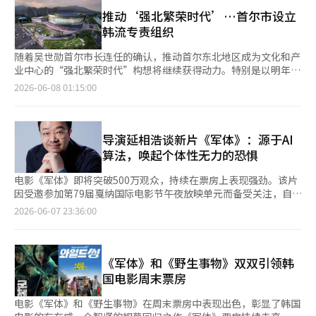
该书的销量较去年同期增长了约58倍（5731.7%）。自2014年
疏，但不知不觉中发现自己在模仿老师的语气和手势。由于训练没
321,190名观众，累计观众人数达543,724。尽管面临《后室》、
《窗外逃跑的百岁老人》之后，海外小说再次登上Yes24综合榜
推动‘强北繁荣时代’…首尔市设立
有明确的结束时间，他只能不断尝试。“发声练习是从如何发声开
《迈克尔》和《曼达洛人》等外片的竞争，但《野生之事》与《军
首，时隔12年。 从类别来看，小说的强势表现尤为明显。在综合
韩流专责组织
始的，和老师一起做。节奏感起初也很生疏，但我努力去做。后来
体》一起在票房榜上保持了韩国电影的存在感。《野生之事》是一
前十名中，《项目海梅里》（第1名）、《歌德说了一切》（第2
在和老师们交流时，发现老师们有自己特有的手势和语气。我不知
部喜剧电影，讲述了曾风靡乐坛但因意外事件而解散的三人混合舞
名）、《我说再见了》（第3名）、《柚子桃子俱乐部》（第9名）
随着吴世勋首尔市长连任的确认，推动首尔东北地区成为文化和产
不觉中开始模仿，感觉自然流露出来时很开心。因为没有明确的终
蹈组合“三角”在20年后重新寻求机会的故事。姜东元、严泰久和
和《矛盾》（第10名）等五本小说证明了文学的强势。国内外文学
业中心的“强北繁荣时代”构想将继续获得动力。特别是以明年上
点，所以我只能不断努力。”尚久的舞台在现场也有即兴变化。随
朴志贤分别饰演“三角”成员，吴政世和申河均等人也参与了演
作品均受到了读者的青睐。 尤其是受到年轻读者喜爱的作品进入
半年开馆为目标的首尔竞技场，将加快创东·上溪地区的开发项目
2026-06-08 01:15:00
着服装和假发的加入，角色的可爱面得以展现，严泰久不得不突然
出。作为影院的黑马，《野生之事》凭借2000年代的音乐感、喜
了畅销书行列。歌手兼作家韩露罗的《柚子桃子俱乐部》在20岁读
进程。 根据7日首尔市的消息，市政府近期已对《首尔特别市行政
做出未曾准备过的表情和手势。在那一刻，他的心态很简单：如果
剧元素和演员的精彩表演赢得了观众的好评。该片在CGV的观众满
者中占比达到32.7%，位列第9。杨贵妃的《矛盾》在过去三年中
机构设置条例实施规则部分修订规则案》进行了立法预告。修订案
不可爱，那就宁愿死去。“现场突然有了变化。关于假发和服装，
意度高达93%，实际观众评分也相对稳定。在网上，影片中的抒情
连续实现销量增长，今年上半年综合排名第10，且2030年代的购
中包含设立专责组织，负责首尔竞技场的运营管理及韩流产业的培
有人说尚久如果更可爱就更好。但因为没有练习过，所以当说要拍
歌曲《我喜欢你》挑战活动正在传播，进一步提升了影片的热度。
买比例达到41.4%。 股市的活跃也对图书销售产生了影响。随着
育等工作。 根据修订案，首尔市经济事务局创造产业科将负责首
导演延相浩谈新片《军体》：源于AI
摄时，我感到非常恐慌。一个从未做过那种表情的人突然这样做会
在外片中，《后室》在同一时期吸引了199,822名观众，累计观众
KOSPI指数创下历史新高，投资热情持续，《为进步而投资股票》
尔竞技场的运营管理、周边活化、韩流产业的培育与支持等工作。
算法，唤起个体性无力的恐惧
显得很奇怪。所以我心里想着‘如果不可爱，那就宁愿死去’。我
人数为799,641。《后室》讲述了在黄色墙壁和无尽荧光灯下，克
排名综合第5。 在其他领域，社会问题也影响了销售。2022年出版
首尔竞技场是位于首尔道峰区创东站附近，约5万平方米的土地上
做了我能做的所有可爱的动作，似乎就是眨眼。没有准备过的动
拉克和梅丽面临无法解释的事件的故事。《后室》通过短视频和网
的已故前总理李海瓒的《李海瓒回忆录》在其去世后销量较去年同
建设的国内首个以K-pop为中心的综合文化设施。它将包括约1万
电影《军体》即将突破500万观众，持续在票房上表现强劲。该片
作，都是从某个地方看到的。”在舞台上，所需的不是尴尬，而是
络迷因在以Z世代为主的观众中引发了口碑，韩国作为全球首个上
期激增约1600倍，排名综合第4，社会政治领域第1。※ 本报道经
8269个座位的大型音乐专用演出场馆、中型演出场馆（可容纳最
因受邀参加第79届戛纳国际电影节午夜放映单元而备受关注，自上
必须完成的心态。严泰久认为，面对镜头和情境时，必须尽力而
映国家的身份也助力了观众认证、模仿和解读内容的传播。社交媒
人工智能（AI）系统翻译与编辑。
多7000人）、电影院和商业设施，最多可同时接待2万8000人。
映以来，观众的选择使其热度不断上升。导演延相浩通过《釜山
为。他认为，为了不让这一切显得勉强，之前的准备是必要
2026-06-07 23:36:00
体和视频平台上，影片内外的热议持续发酵，逐渐成为外片惊悚片
首尔市在2022年与Kakao签署了实施协议，成立了特殊目的公司
行》和《半岛》拓展了K-僵尸类型，这次作品再次描绘了神秘感染
的。“我并不觉得自己是舞台体质，而是认为在舞台上或进行动作
的热门作品。《军体》保持了票房领先地位，而《野生之事》在首
(SPC)首尔竞技场，并于2024年开始动工。总投资额为3120亿韩
事件、进化中的军体，以及在其中挣扎求生的人类选择。戛纳的关
时，尴尬是没有必要的，必须尽力去做。必须无条件地去做，但不
个周末的口碑也为韩国电影的双重成功增添了动力。尽管两部作品
元，目标是在明年上半年开馆。 市政府预计，首尔竞技场开馆后
注已延续至影院，《军体》展现了延相浩导演的类型感依然保持着
能显得勉强。因为之前准备了很多，所以我想让它自然流露。就像
在类型和风格上有所不同，但都在观众反响的基础上持续发力，吸
将吸引250万名观众，促进演出和文化产业的就业机会，并推动创
现代性。“一开始并不是说要做僵尸片。与崔圭锡作家讨论了很多
《军体》和《野生事物》双双引领韩
小时候洗完澡后自由玩耍一样，想要尝试那种感觉。当然，这个过
引了影院内外的关注。※ 本报道经人工智能（AI）系统翻译与编
东·上溪地区的经济发展。 首尔市在4月还发布了以首尔竞技场为
主题性的话题。我们也谈到了AI算法，以及在制作《地狱》时未解
程并不简单。”与强东元、朴志贤的默契也是作品的重要组成部
国电影周末票房
辑。
中心，推动创东地区成为全球文化中心和娱乐产业集聚地的“K-娱
的课题。在这个过程中，我开始思考在集体性中，什么是我们现在
分。严泰久回忆道，尽管对话不多，但现场的默契感很好。他表
乐城，创东”构想。创东将作为文化和创造产业的中心，而上溪则
感到恐惧的。普遍思维的共识有时会让个体性变得非常无力。虽然
示，喜剧中的笑点往往是由于与其他演员的节奏所致。“虽然对话
电影《军体》和《野生事物》在周末票房中表现出色，彰显了韩国
计划围绕将迁移的创东车辆基地建设的首尔数字生物城市(S-DBC)
可以有独特的想法，但在感到无力的瞬间，或许就是不适感的源