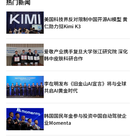
议也不少。尤其是男女演员的全裸场景和高强度的床戏反复出现，
热门新闻
妻关系相联系。他表示：“我觉得夫妻关系也是如此。两个异质的
是应将其视为需要消灭的对象的伦理困惑更加加深，这也扩展了他
纳电影市场的核心活动“AI人才峰会”，为围绕AI的电影产业变化
导致“导演想表达什么我不知道”的反应。 然而，在电影界，该
存在共同共存是一件困难而有趣的事情。我希望在多个地方表达异
的想象力。“僵尸一旦设定，问题就会不断出现。最初无法压制僵
发声。戛纳的态度相对谨慎。对于如何在主要竞争单元中处理由AI
片被认为是深刻描绘1989年前后中国青年一代的混乱与失落感的
质存在共存的关系，就像玻璃与木头的结合，人类与植物、人形机
尸也是如此。我们到底是应该把这些僵尸视为患者，还是应该将其
主导创作的作品，仍然保持谨慎的氛围。然而，在电影市场上，关
作品之一。 首尔大学中文系教授李正勋在关于电影《夏宫》的论
美国科技界反对限制中国开源AI模型 黄
器人共同生活一样。在剧中，失去孩子的母亲后悔对孩子说了重
射杀，这让人感到困惑。尤其是在经历了新冠疫情后，这种伦理困
于AI制作、投资、版权和创作伦理的讨论正在扩大。电影行业正在
文中指出：“影片中的性行为是主角们确认自己活着的存在证明仪
仁勋力挺Kimi K3
话，而丈夫则后悔没有对孩子说出心里话。他们是拥有不同后悔的
惑似乎更加明显。因此，想象力在这里得以延展。思考僵尸究竟象
寻找在将AI作为制作工具与AI成为创作主体之间的新标准。如果AI
式，也是人际之间激烈沟通的手段。” 他还表示：“主角们曾试
夫妻，但在同一个箱子里共同生活，想象着失去的孩子。这是我想
征着什么，可能会衍生出许多不同的想法。”关于不断推出作品的
电影开始进入现有电影节，接下来的问题是评估标准。仅凭AI制作
图履行时代赋予青年历史使命，但最终失败，结果是长久的创伤与
通过异质存在的关系传达的。”电影的核心是通过200比1的竞争
创作方式，延导演表示，他并没有感到疲惫，反而觉得现在是最有
的技术新颖性，无法在电影节的语言中立足。需要考量实际在影院
迷茫的后续故事。”并认为：“解读这部电影的过程是对6·4前后
率选出的童星桑木理梦。是枝导演谈到选角原因时表示：“我一开
趣的时期。电影与OTT、国内外项目的界限变得模糊，这对某些人
上映的AI长篇电影展现出的可能性与局限性，以及如何克服创作伦
精神上停滞的人物在岁月流逝后仍然留存的创伤（创伤后遗症）的
始就对她的第一印象很有信心，直觉上决定了她。”他接着
来说可能是混乱，但他却在其中想到了新的尝试。“我几乎没有感
理和权利问题。在韩国，AI长篇电影已经开始在影院上映。5月，
爱敬产业携手复旦大学张江研究院 深化
回顾。”
说：“尽管如此，我们还是进行了多次试镜。这不是我个人的判
到疲惫。现在是最有趣的时期。我觉得最近的电影人面临的一个困
100%生成型AI制作的长篇电影《我是波波》和《穿汉服的男人》
韩中皮肤科研合作
断，而是在所有工作人员的共识下做出的决定。最关键的是电影后
扰就是不确定的行业形态。以前只需专注于电影，但现在有OTT，
同时上映。《我是波波》讲述了一名为人类而生的AI机器人杀死潜
半部分的浴室戏。她与饰演健介的演员大悟对话的场景，在最后一
变得复杂。我也在思考该做什么，去年拍了《脸》后，决定既然这
在犯罪者的故事，而《穿汉服的男人》则描绘了朝鲜科学家张英实
次试镜中（与大悟一起）表演，最终决定了选角。”桑木理梦回忆
样就随便尝试一下。结果反而变得更加有趣。”他还表示，未来的
在文艺复兴时期的佛罗伦萨与达芬奇相遇的虚构历史剧。这两部作
起接到合格通知时的情景：“家人都高兴得跳了起来，爸爸、妈妈
十年希望围绕未曾尝试过的工作展开。与其纠结于票房或规模，他
品表明，AI电影不再局限于短片实验，而是进入了长篇叙事和影院
李在明发布《旧金山AI宣言》将与全球
和姐姐都哭得很厉害。”她说：“一开始我在想‘为什么哭得这么
更想实验独特的方式和新的制作模式。“与过去十年不同，未来的
上映的领域。当然，可能性与局限性并存。这两部作品的观众人数
厉害’，后来妈妈告诉我后，我也感动得哭了。”她还提到了是枝
共启AI黄金时代
十年我希望围绕未尝试过的内容展开。并不一定要纠结于规模或票
仅在数百人左右，商业影响力有限。除了技术尝试之外，如何在观
导演的现场指导。桑木理梦表示：“导演告诉我可以做自己，做你
房，而是要多尝试一些奇怪的事情，做一些独特的作品。这样才能
众中作为电影获得说服力仍然是一个待解决的问题。生成型AI视频
自己就好。”她说：“听说其他导演会在现场教导‘这个要这样
让这个时期不留遗憾地度过。最近尝试各种不同的事情真的很有
在长时间内保持人物面孔、表情和背景一致性方面存在困难，长篇
做，那个要那样做’，但是枝导演让我轻松地做自己。他还开玩笑
趣。”※ 本报道经人工智能（AI）系统翻译与编辑。
电影制作需要大量的重复工作和场景调节。作为国内首部引起关注
说‘适度就好’，但我觉得并不是适度。”是枝导演表示，他并没
的AI长篇电影，导演姜允成的《中间界》同样展示了可能性与局限
韩国国民年金参与投资中国自动驾驶企
有对童星进行细致的指导，而是希望在现场的氛围中自然地引导表
性。姜导演在25年前准备的剧本中考虑了AI技术，并进行了修改，
业Momenta
演。他说：“其实对演员的表演进行指导或指示是不存在的。基本
通过AI将原本在现有制作成本和技术环境下难以实现的十二生肖、
上，现场大悟和桑木在对话和等待的时间里进行了练习。绫濑也参
海太和阎罗王等角色视觉化。他在接受本报采访时表示：“编剧总
与其中，演员们在交流的过程中，等到气氛成熟时才开机。”他还