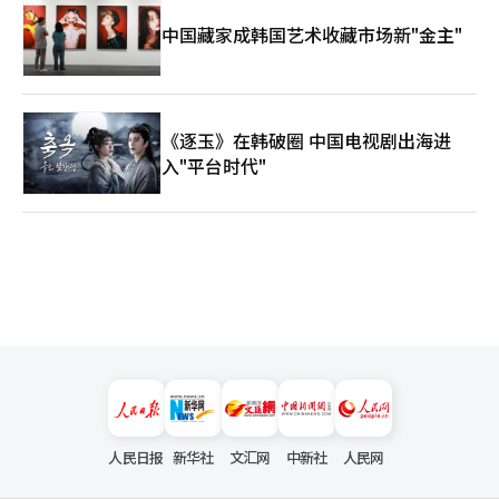
决方案并不相同。首都圈需要加快整治项目的许可处理速度、分配
中国藏家成韩国艺术收藏市场新"金主"
价格的监管以及城市整治型项目的活跃，这是短期内的应对措施。
朴赞大当选的仁川市长承诺了营地市场的综合开发与东仁川行政中
心开发等市中心项目，而秋美爱当选的京畿道知事的GTX与新城市
供应，吴世勋市长的整治项目加速都应对这一许可悬崖。 而地方
则需要优先解决未售房源。需要激活未售房源购入型租赁、调整分
《逐玉》在韩破圈 中国电视剧出海进
配时点、地方大城市的市中心整治，以及在需求得到确认的地方重
新调整供应。全在洙、许泰正、金相旭当选者面临的首要现实是新
入"平台时代"
市政的承诺之前，已经堆积的未售房源。 新居住模式是其中一种
工具。吴世勋的土地租赁型公寓与非公寓建设支持，朴赞大的市民
REITs与仁川型社会住房，全在洙的公共SPC土地租赁，赵相浩当
选的世宗市长的青年基本住房。然而，如果在许可与未售房源市场
已经存在的情况下，这些模式投入市场需要2至3年，那么这些模式
就不是诊断的答案。SH、LH、城市公社的条例整顿、出资基金的
筹集、土地的获取、示范项目的启动都需要从过渡委员会阶段开始
同时推进。模式的名称不如投入的速度与规模更能左右市场。年均
1000至2000套的模式无法填补首尔日益减少的入住量。 ※ 本报道
经人工智能（AI）系统翻译与编辑。
人民日报
新华社
文汇网
中新社
人民网