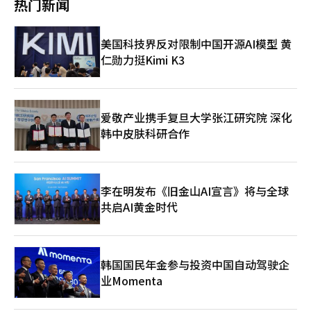
热门新闻
坡区（0.472%）分别记录了第二和第三高的租赁上涨幅度，显示
场连接的TRX，忠清地区的CTX主线外延长，韩半岛KTX等多条快
居住稳定。原则是保护实际需求者。常识是政策能力应集中于减少
出供需恶化直接导致价格上涨的趋势。无论是强南还是强北，租赁
速铁路均未纳入第四次计划。 这些线路要想启动，必须尽快纳入
国民的不安，而不是与房价作斗争。 政府应关注的不是强南房
价格的急剧上涨正在扩散至首尔全境。 首都圈与地方差距扩大至
即将公布的第五次国家铁路网建设计划。如果国土交通部正在进行
价，而是国民的居住不安。而解决方案不仅在于监管和税收，还应
美国科技界反对限制中国开源AI模型 黄
三倍，南部地区供需压力加大 租赁不安也蔓延至京畿道和仁川。
可行性与需求预测的初步筛选，那么过渡委员会的时间已经开始。
在供应、均衡发展和地方增长战略中寻找。 这也是超越房地产问
仁勋力挺Kimi K3
本周，京畿道的租赁供需指数为178.0，仁川为178.6，首都圈整体
如果不整理项目可行性资料并与政府部门协商，想要进入候选名单
题，提高韩国未来竞争力的道路。※ 本报道经人工智能（AI）系统
同步上涨。相比之下，与五个广域市（165.4）的差距从3月第三周
都很困难。第一年内，最快的决策就是第五次计划。 一个典型的
翻译与编辑。
的4.2点扩大至本周的13.9点，增幅超过三倍。在首都圈整体吸纳
例子是东南地区。釜山的全在洙与蔚山的金相旭当选者来自民主
租赁需求的结构下，地区间的供给不平衡问题愈发严重。 在京畿
党，而庆尚南道的朴完洙当选者则来自国民力量。由于同一区域内
道内部，靠近首尔的南部地区的上涨趋势尤为明显。光明市以
政党分歧，合作并不会自然而然地形成。前任市政管理推动的蔚
爱敬产业携手复旦大学张江研究院 深化
0.655%的涨幅成为京畿道内最高，军浦（0.440%）、果川
山-梁山-釜山的区域铁路已于2025年7月通过了可行性研究，东南
韩中皮肤科研合作
（0.423%）等紧随其后。 房源锁定与多房产者增税的双重压力，
地区循环区域铁路（晋营-蔚山站）也在进行可行性研究。全在洙
导致供给结构性减少 租赁供给不足的直接原因被认为是逆转租赁
的BuTX与TRX将进一步增加。在同一东南地区内，线路、预算与
现象后的房源回收和多房产者增税的重新实施。2023至2024年租
优先级可能会发生冲突。三个区域的合作与竞争将决定东南地区大
赁价格下跌期间涌现的房源在价格反弹后被收回，流通量减少，而
都市铁路网的未来。 ‘不花税’的地下化，真正的房地产项目从
李在明发布《旧金山AI宣言》将与全球
5月10日多房产者增税的重新实施进一步加剧了房源锁定现象。放
现在开始 地下化的情况也是如此。根据2024年实施的《铁路地下
弃出售的多房产者选择继续租赁或转为月租，导致租赁供给减少的
共启AI黄金时代
化综合开发特别法》，2025年2月选定了釜山、大田、安山作为首
压力加倍。 随着下半年首都圈入驻量的减少，市场紧张感进一步
批示范项目。然而，地下化综合计划尚未公布。如果首尔、仁川、
加剧。分析认为，如果没有供给扩大，供需指数突破190的情况将
天安等多个当选者承诺的新增区段要顺利推进，综合计划的纳入是
会导致租赁价格急剧上涨。专家表示：“现在供需不平衡的情况正
第一道关卡。在下一个任期内，市民能够感受到的变化可能不
在同时扩散至首尔全境及首都圈外缘。如果下半年入驻量减少，租
是‘开工’，而是‘计划确认’。首批示范项目的开工目标甚至定
韩国国民年金参与投资中国自动驾驶企
赁市场的不安可能会迅速转移至买卖市场。”※ 本报道经人工智
在2030年。 SOC承诺的真正面目在于此。六位当选者承诺的铁路
业Momenta
能（AI）系统翻译与编辑。
地下化项目结构如下：铁路用地出资→项目实施者发行债券筹集工
程费用→地下化与上部土地开发→上部高密度开发→用开发收益偿