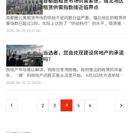
首都圈租赁市场供需紧张，强北地区
中旬同步发布。两款模型若在相近时间推出，可能会显著重塑基于
长崔仁浩表示：“此次保证支持的加强和规定的修订，将为面临流
重点的政策未能改变市场的结构性需求。 那么，解决方案是什么
SpaceX也因此获得了向超大规模云服务商提供数据中心的企业地
况下，拍摄后因原始文件提供、相册、相框制作、服装租赁等理由
代理的生产工作负载市场的代币单价竞争。来自中国的变量也备受
租赁供需指数接近临界点
动性危机的住房开发商提供实质性的金融宽松优惠。我们将基于严
呢？ 首先是稳定的供应。然而，也不能将供应扩大视为万能的解
位。※ 本报道经人工智能（AI）系统翻译与编辑。
要求高额额外费用的惯例。 根据韩国消费者协会的数据，从2022
关注。阿里巴巴的Qwen 3.7 Max在代理基准测试中表现出与
格的风险管理，预防保证事故，努力实现顺畅的住房供应和建筑市
决方案。放宽重建和再开发的监管可能在短期内刺激市场预期，导
年到今年4月，收到的与摄影相关的消费者投诉申请总计1670件。
Claude Opus 4.7相当的性能，同时在输入单价上仅为其一半，输
首都圈公寓租赁市场的供给不足问题日益严重。强北地区的租赁供
场复苏。”※ 本报道经人工智能（AI）系统翻译与编辑。
致价格上涨，同时也可能加剧现有租户的居住不安。因此，供应的
其中，涉及“免费摄影”的商业行为相关投诉为262件，占总数的
出单价则为四分之一，吸引了开发者的关注。※ 本报道经人工智
需指数已超过188，实际上达到了“供给耗尽”的水平，租赁需求
扩大更应注重方向而非速度。应同时推进为实际需求者提供优质住
15.7%。 按年度统计，2022年收到62件，2023年44件，2024年
能（AI）系统翻译与编辑。
向京畿道和仁川扩散，首都圈的租赁危机迹象愈发明显。 强北地
2026-06-05 23:57:00
房、扩大青年和新婚夫妇的公共住房供应、增加长期租赁住房。
61件，去年77件。消费者协会表示，许多消费者在看到免费摄影
区接近190，首都圈在10周内上涨7点 根据KB房地产在6月1日发布
其次是恢复居住阶梯。目前最严重的问题是年轻人和中产阶级逐渐
广告后预约，拍摄后却被要求以提供原始照片为条件购买相框或相
的周度公寓价格动态，首都圈的租赁供需指数为179.3。与3月第三
失去了仅凭努力就能买房的希望。住房政策的目的应不仅是简单的
册。 因此，公平交易委员会和消费者协会建议行业在营业场所和
周的172.6相比，十周内上涨了6.7点。特别是首尔的指数为
价格控制，而是为国民提供对未来的可预见性。 第三是解决首都
网站上公开包括基本拍摄费用、原始照片文件提供情况、相册和相
182.0，强北地区的指数达到188.4，接近200这一完全供给耗尽的
当选者，您会兑现建设房地产的承诺
圈集中问题。事实上，韩国房地产问题的本质并非房子，而是人的
框制作费用、服装租赁费等附加选项及价格的详细价格表。 同
水平。强北地区（188.4）比强南地区（176.2）高出12点以上。
吗？
流动。由于良好的工作机会、教育、文化和医疗基础设施集中在首
时，要求在拍摄前向消费者具体说明可能产生的额外费用，并在合
租赁供需指数在0到200的范围内计算，超过100意味着“供给不
尔，因此人们也纷纷涌向首尔。强南房价的上涨更接近于结果而非
同阶段明确相关内容。 此外，呼吁商家遵守广告法中关于禁止不
足”的回答比例较高。接近200则表示在市场上寻找租赁房源极为
房地产市场难以解读，购房也变得困难。政府推出的政策同样复
原因。 在地方，人口减少和未售房屋问题严重，而首尔却担心供
当广告的义务和损害赔偿标准告知义务。 行业方面也表示将配合
困难。强北地区的188.4几乎可以解读为租赁房源已接近枯竭。分
杂，‘难’的房地产问题正是从这里开始。 6月3日地方选举结
应不足。一方面房子供过于求，另一方面却又房子不足。这是房地
自我改进。韩国摄影师协会和韩国专业摄影协会提议，为了预防消
析认为，这一现象并非暂时，而是由于结构性供给不足所致。通
束，16位地方首长已确定，其中13个地区的市政管理发生了变
产政策失败之前，国家均衡发展的失败。 最终，住房政策应与产
页
2026-06-05 22:24:00
费者争议，扩大详细价格表的发布和事前告知，并需要对小型企业
常，当供需指数超过190时，租赁价格会进入急剧上涨的阶段。 租
化。只有首尔的吴世勋、庆尚北道的李哲宇和庆尚南道的朴完洙三
业政策相结合。如果不改变人工智能、半导体、生物技术和未来出
进行宣传和教育支持，以便他们能了解相关指南。 公平交易委员
赁变动率为0.28%，超越买卖市场，预示上涨压力 供需不平衡的实
位当选者的政策将继续沿用。大多数当选者即将就职，然而在此之
行等高科技产业集中在首尔的结构，就难以解决住房需求的集中问
一
会相关人士表示：“今后将继续与摄影行业保持现场沟通，同时对
际情况也反映在价格上。KB房地产统计的首尔公寓租赁变动率在
前，过渡委员会将首先展开工作。在候选人时期的承诺已被验证
题。大田、光州、大邱、釜山、蔚山和全北等地方中心城市也必须
欺骗消费者的交易行为进行持续监视和法律执行。”※ 本报道经
同一时期为0.28%，显著高于买卖变动率（0.193%）。特别是在
为“是否纳入计划”。而现在，情况有所不同。如果未纳入，那就
具备优质的工作机会和创新生态系统，才能使人和企业分散。 击
上
4
下
2
3
5
6
人工智能（AI）系统翻译与编辑。
各区中，道峰区在一周内上涨0.76%，成为首尔内最高的上涨幅
要看他们正在整理什么，以便将其纳入。房地产市场是通过行动而
败强南的道路不是压制强南，而是创造更多像强南一样宜居的城
度。 强南地区的租赁供需状况也在迅速恶化。强南地区的租赁供
非承诺来运作的。 未反映的铁路承诺，已全力以赴纳入第五次计
市。 如果政府正在准备房地产政策，就不应被强南房价这一政治
一
需指数从3月的163.6在十周内飙升至176.2，涨幅超过强北地区
划 最紧迫的问题是铁路。目前已公布的第四次国家铁路网建设计
象征所束缚。国民所希望的不是特定地区的价格下跌，而是稳定的
（6.2点）的两倍。尽管绝对值上强北仍然较高，但强南地区的供
划中并未包含当选者的核心项目。京畿道的秋美爱当选者提出的
生活。拥有购房希望、无须担心租金的生活，并在地方享有良好的
页
给不足正在迅速接近强北水平。 实际上，瑞草区（0.529%）和松
GTX-E、F、G、H新线，釜山的全在洙当选者的BuTX与伽德新机
工作机会和教育机会的社会，才是真正的居住稳定社会。 基本是