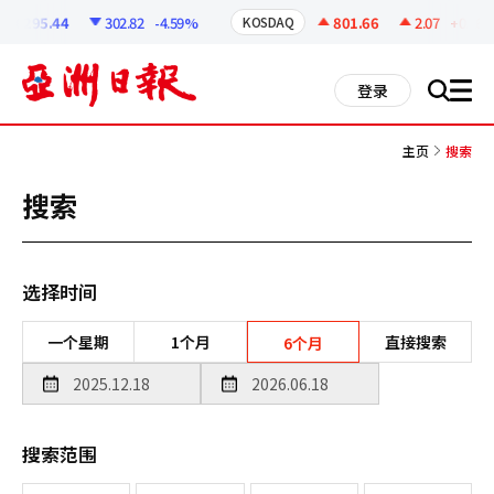
코
인
6295.44
302.82
-4.59%
801.66
2.07
+0.26%
KOSDAQ
정
보
all
登录
搜
men
索
主页
搜索
搜索
选择时间
一个星期
1个月
直接搜索
6个月
搜索范围