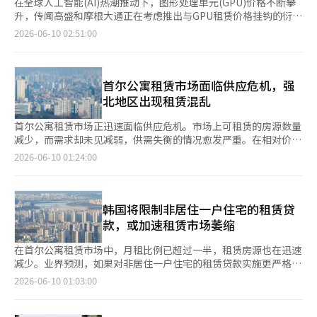
在全球人工智能(AI)热潮推动下，图形处理单元(GPU)价格不断攀
升，传闻高盛和摩根大通正在考虑推出与GPU租赁价格挂钩的衍生
品交易。 美国支付与金融科技专业媒体PYMNTS于9日（当地时
2026-06-10 02:51:00
间）引用IT专业媒体《信息时报》的报道，指出高盛和摩根大通正
在审议与GPU租赁价格相关的期货合约交易。 据报道，这两家银
行不仅关注GPU租赁费用，还在探索其他可以交易计算成本的方
式。然而，目前讨论仍处于初步阶段，实际产品的推出或市场的开
首尔公寓租赁市场面临供应危机，强
设仍存在不确定性。 随着AI模型开发竞争的加剧，使用英伟达的黑
北地区出现租赁混乱
曜石等高性能GPU的计算成本已成为大型科技公司和AI企业的主要
开支项目。在GPU购买和租赁价格波动加大的情况下，市场对能够
首尔公寓租赁市场正迅速面临供应危机。市场上可租赁的房源数量
管理相关成本的金融产品的关注也在上升。 虽然英伟达的GPU价
减少，而需求却未见减弱，供需失衡的情况愈发严重。在相对价格
格并未正式公布，但H100的价格大约在2.5万至4万美元（约合
负担较低的强北地区，出现了接近“租赁混乱”的压力。 根据KB
2026-06-10 01:24:00
38000至61000元人民币），而B200的价格则在3万至5万美元
房地产的数据，首尔的月度租赁供需指数为182.67。租赁供需指数
（约合46000至76000元人民币）之间。此外，根据GPU租赁中介
超过100表示需求大于供应，通常超过180则被解读为租赁危机的
网站VAST.AI的数据，H100 SXM的平均租赁价格为每小时2.33美
开始。 强北地区的情况更加严峻。强北地区的租赁供需指数在上
元，B200的平均租赁价格为每小时4.22美元。 因此，PYMNTS指
个月达到了187.78，创下2020年以来的新高。这一水平高于首尔
韩国将限制非居住一户住宅的租赁贷
出，如果以GPU租赁价格为基础建立一个正式市场，企业将能够更
的平均水平，表明租赁房源的短缺已经超出了部分受欢迎的区域，
款，或加速租赁市场萎缩
系统地管理计算成本的波动。然而，如何建立可靠的价格基准，以
蔓延至整个强北地区。 强北地区是一个购房负担较重的区域，许
及相关金融产品能否通过监管机构的审查，仍然是待解决的问题。
多无房者选择继续租赁而非购房。由于现有租户因居住成本上升而
在首尔公寓租赁市场中，月租比例已超过一半，租赁房源也在迅速
这一构想已经在初步交易案例中显现。PYMNTS引用Polymarket
不易搬迁，新租赁房源减少，剩余房源的需求集中，形成了这样的
减少。业界预测，如果对非居住一户住宅的租赁贷款实施更严格的
的新闻稿称，基于追踪英伟达H100 GPU租赁费用的Ornn计算价格
结构。 供需失衡直接导致了租金上涨。KB房地产的数据显示，强
监管，租赁市场的萎缩趋势将会加快。政府虽然表示要阻止杠杆投
2026-06-10 01:03:00
指数，已经发生了机构间的交易。这被视为将AI计算成本指数化并
北区公寓的租金上涨了1.86%，而成北区（1.36%）、诺原区
资等行为，但在租赁供应已经减少的情况下，进一步的监管可能会
作为实际交易基准的初步尝试。 然而，要使计算能力像原油或电
（1.35%）、道峰区（1.33%）等地也呈现上涨趋势。租金上涨的
加剧市场的不安。据业界消息，李在明总统在前一天的记者会上表
力一样作为金融产品进行交易，必须有可靠的价格指数和足够的交
压力不仅限于特定小区，而是普遍存在于整个强北地区。 绝对的