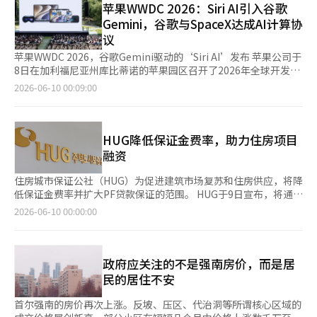
示：“租赁在韩国是一种特殊的民间金融形式”，“租赁贷款的增
苹果WWDC 2026：Siri AI引入谷歌
易量作为支撑。PYMNTS认为，未来相关价格指数的进一步出现、
租赁房源数量也在减少。房地产大数据公司Ashi的数据显示，截至
加是房价上涨的主要原因。”他还强调：“必须阻止用他人资金进
交易所和清算机构的参与，以及监管机构的判断将成为关键。※
Gemini，谷歌与SpaceX达成AI计算协
目前，首尔公寓的租赁房源为18574套，比一年前的25240套减少
行投机。”总统在公开场合直接将租赁贷款问题指认为房价上涨的
本报道经人工智能（AI）系统翻译与编辑。
议
了超过26%。尽管寻找租赁房源的需求依然存在，但市场上可供选
原因，这使得加强监管的讨论可能加速。金融监管机构也已开始审
择的房源减少，使得租赁危机的感受愈发加剧。 租赁房源减少的
查相关监管措施。金融委员会在今年4月发布的《2026年家庭贷款
苹果WWDC 2026，谷歌Gemini驱动的‘Siri AI’发布 苹果公司于
原因包括新入住房源的减少和转向月租的现象。公寓的入住量减
管理方案》中表示，将在未来推出针对投机目的的非居住一户住宅
8日在加利福尼亚州库比蒂诺的苹果园区召开了2026年全球开发者
少，导致新进入市场的租赁房源也随之减少，现有住房市场的租赁
的贷款监管措施。上个月21日，金融委员会主席李亿权提到“房地
大会(WWDC)，这是首席执行官蒂姆·库克的最后一次WWDC演
2026-06-10 00:09:00
房源流转也变得缓慢。 转向月租也是减少租赁供应的关键因素。
产与金融的脱钩”时表示：“我们仍在审查针对投机目的的非居住
讲。苹果发布了全面改版的‘Siri AI’，该系统基于谷歌的
根据国土交通部的统计，从今年1月至5月，首尔公寓的新租赁合同
一户住宅贷款监管方案。”金融监管机构还在4月底对首都圈及监
Gemini模型运行。 此次WWDC是库克CEO的最后一场活动，苹果
中，月租占比为54.2%，比去年同期的45.9%提高了超过8个百分
管区域内的有房者所获得的保证金租赁贷款进行了调查。市场上也
借此机会全面重塑其在AI领域的战略，以应对竞争对手的挑战。
点。房东们更倾向于选择月租或半月租，导致纯租赁房源的减少趋
有预测，政府的税制改革方案可能会与租赁贷款的总债务偿还比率
Siri AI进行了最大规模的更新，包括：△仅通过用户的视线即可操
HUG降低保证金费率，助力住房项目
势愈发明显。 合同续签的增加也加剧了新租赁房源的短缺。现有
（DSR）相结合，推出更严格的监管措施。目前，根据去年的
作的3D可视化界面，△跨多个应用程序的任务自动化。然而，监
融资
租户因担心居住成本而选择续签合同，市场上可供的房源进一步减
10·15政策，只有在首都圈及监管区域内的有房者申请租赁贷款
管风险依然明显。根据欧盟的数字市场法(DMA)，Siri AI将在欧盟
少。租赁房源的减少、转向月租和合同续签的增加相互交织，导致
时，贷款利息才会被纳入DSR计算。如果加强租赁贷款监管，可能
和中国的iOS 27发布时无法提供。此外，只有在iPhone 17 Pro、
住房城市保证公社（HUG）为促进建筑市场复苏和住房供应，将降
首尔租赁市场的供应短缺问题结构化。 问题在于，租赁短缺现象
会有效阻止投机需求的资金流入金融领域。金融委员会的调查显
Pro Max及Air等高端机型上才能全面支持所有功能，这也成为了推
低保证金费率并扩大PF贷款保证的范围。 HUG于9日宣布，将通过
短期内难以得到解决。要增加租赁供应，必须确保足够的新入住房
示，在首都圈的监管区域内，拥有公寓的非居住一户住宅贷款者从
广的一个变数。 谷歌与SpaceX签署每月9.2亿美元的AI计算合同 谷
降低保证金费率、推出新保证和扩大PF保证等制度改进，支持因
2026-06-10 00:00:00
源，但短期内难以增加入住量。此外，针对非居住的单户住房的租
银行获得的租赁贷款规模约为9.2万亿韩元，数量约为5.9万件。政
歌与SpaceX签署了一项每月9.2亿美元的AI计算租赁合同。根据合
房地产市场低迷和PF融资萎缩而面临流动性困难的住房开发商。
赁贷款限制等额外金融监管措施的实施，虽然可能减少投资需求，
府认为，若不阻止利用租赁保证金进行的购房结构，难以提高贷款
同条款，谷歌将于2026年10月至2029年6月期间，获得约11万个
首先，HUG将临时降低分销保证和整治项目资金贷款保证的保证金
但也可能进一步刺激租赁供应的减少和转向月租的趋势。 金仁满
监管的有效性。李恩亨，韩国建设政策研究院研究员表示：“租赁
NVIDIA GPU和CPU、内存等的使用权，合同总额约为300亿美
费率，直至2027年5月31日。住房分销保证、综合体分销保证、办
金仁满房地产研究所所长表示：“由于以首尔为中心的住房市场租
资金贷款本是为了在低利率时期支持弱势群体的居住需求而设立的
元。 谷歌表示，此次合同是由于“Gemini企业代理平台的客户需
公楼分销保证和使用检查前租赁保证金保证等四项保证的费率将降
政府应关注的不是强南房价，而是居
赁供应不足，房东们没有降低租金的动机。”他指出：“如果租金
制度，但不知何时开始适用对象和范围过于扩大。”他指出：“但
求远超预期，因此需要确保桥接能力的短期合同”。此次合同是
低30%。 使用检查前租赁保证金保证的降低，反映了HUG在4月访
民的居住不安
高企而租赁贷款无法获得，租户的选择将转向购房或月租，这对房
如何同时处理供应扩大和需求抑制的问题仍需思考。”问题在于租
SpaceX与Anthropic签署的每月12.5亿美元的Colossus1数据中心
问大韩住宅建设协会光州·全南道会时，注册租赁经营者提出的困
价的稳定没有帮助。”
赁市场已经在快速萎缩。根据国土交通部的统计，从今年1月至5
合同之后的第二个大型AI计算交易。两项合同合计，SpaceX将获
难。 获得PF贷款保证的分销保证项目，其保证金折扣幅度将扩大
首尔强南的房价再次上涨。反坡、压区、代治洞等所谓核心区域的
月，首尔公寓的新租赁合同中，月租占比达54.2%。而去年同期的
得约750亿美元的未来合同收入，并于12日进行纳斯达克上市路
至最大60%。HUG认为，通过PF贷款保证以较低利率筹集资金的