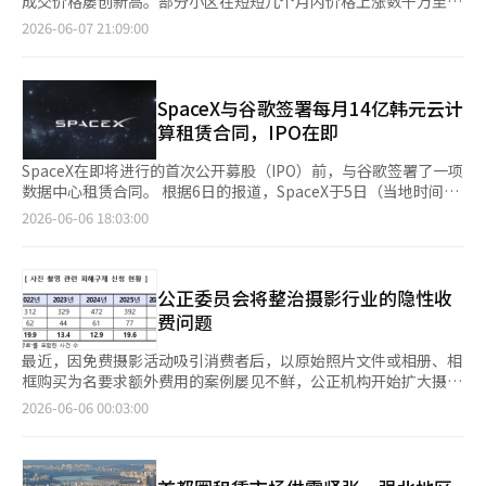
成交价格屡创新高。部分小区在短短几个月内价格上涨数千万至数
月租占比为45.9%。在一年内，首尔公寓新租赁市场的月租占比上
演。 作为全球最大的AI基础设施提供商之一，谷歌向火箭公司租赁
住房开发商，能够减轻保证金负担，从而改善项目的可行性。 在
亿韩元。因此，新政府的进一步房地产政策备受关注。李在明总统
2026-06-07 21:09:00
升了8个百分点以上。租赁房源的减少趋势也在持续。房地产大数
GPU的情况，直接反映了当前全球AI计算需求的过热。 SpaceX将
重建和再开发等整治项目推进过程中，所需的施工费用和项目资金
也表示，"房地产价格过高，实在是太贵了"，暗示可能会出台额外
据公司Ashi的数据显示，截至当天，首尔公寓的租赁房源为18574
于12日挑战历史最大IPO……被重新评估为AI云企业 SpaceX即将
的贷款保证费率也将降低30%，有效期至2027年5月31日。 此次
的政策。 然而，如果将强南房价本身作为政策目标，市场将再次
件，比一年前的25240件减少了26%以上。如果对非居住一户住宅
于12日在纳斯达克上市，其作为AI基础设施企业的价值受到重新关
保证金折扣不仅适用于新批准的保证项目，也适用于已获得保证批
成为政治的对象。政府真正需要解决的问题不是强南房价，而是国
等实施租赁贷款监管，月租转变的速度可能会加快。租赁的减少是
注。根据IPO文件，xAI在2025年在AI基础设施上的支出为127亿美
准的项目的剩余项目资金的分期保证发放。无需单独申请，自动适
民切身感受到的居住不安。 首先，必须明确居住不安的实质。如
SpaceX与谷歌签署每月14亿韩元云计
房东和租户选择变化的结果。由于高利率和保证事故的担忧，租户
元，而在2026年第一季度仅投资了77亿美元。SpaceX计划以每股
用。 HUG预计，此次保证金折扣将使约400个项目和14万户家庭
今，国民所感受到的不安不仅仅是强南公寓价格高。年轻人逐渐失
算租赁合同，IPO在即
对保证金较大的租赁感到负担，而房东则考虑到贷款监管和税负，
135美元的价格筹集约750亿美元，如果成功，将超越沙特阿美的
受益，合计节省约1380亿韩元的保证金。 PF贷款保证的支持范围
去了拥有自己住房的希望。新婚夫妇在租房和月租的负担中苦苦挣
倾向于选择月租或半租的趋势愈发明显。政府和金融监管机构已经
IPO记录，成为历史上最大规模的IPO。SpaceX还于8日发布了第
和条件也将放宽。HUG将PF贷款保证的特例适用期限从原定的
扎。中产阶级在子女教育和居住问题之间苦恼。退休群体则担心不
SpaceX在即将进行的首次公开募股（IPO）前，与谷歌签署了一项
在去年9·7政策中将非居住一户住宅的租赁贷款限额缩减至2亿韩
一代轨道AI计算平台卫星‘AI1’，其设计具备最大150千瓦的计算
2026年6月30日延长至2027年6月30日，并将特例新适用于此前未
断增加的居住费用。此外，租房诈骗和租赁市场的不确定性交织在
数据中心租赁合同。 根据6日的报道，SpaceX于5日（当地时间）
元。如果实施进一步的监管，虽然持有租赁房产的投资需求可能会
负载，并能够更换计算提供者。经过与xAI的合并，SpaceX实际上
适用的租赁PF项目。 分销PF保证的保证额度将从总项目费用的
一起，使居住不安成为国民生活中最大的负担之一。 政策应集中
向美国证券交易委员会（SEC）披露，与谷歌签署了一项云计算服
减少，但同时也可能导致租赁供应减少和月租负担增加的情况。崔
2026-06-06 18:03:00
转型为AI云服务提供商，向市场展示了火箭、卫星与AI的垂直整合
50%扩大至70%。土地费用和总项目费用的先行投入要求也将放
于解决这一问题。 当然，这并不是说要忽视强南房价。强南房地
务合同，允许其访问包括11万个英伟达图形处理器（GPU）在内
京浩，居住中立性研究所所长表示：“租赁是基于杠杆投资收益，
投资逻辑。 科罗拉多州AI法全面修订……美国州级AI监管格局变化
宽。租赁PF保证将维持70%的总项目费用保证额度，同时降低先
产仍然是首尔住房市场的基准价格。强南房价上涨会向周边地区扩
的计算资源，这些资源还包括中央处理器（CPU）和内存。 根据
即价格上涨的前提下的系统，价格稳定后自然会减少。”他同时指
美国首部全面的AI消费者保护法——科罗拉多州AI法几乎被废止并
行投入要求。分销PF和租赁PF的施工者排名要求将被取消。 为了
散，进而影响整个首都圈的租赁和买卖市场。强南房价与居住不安
合同，谷歌将在2023年10月至2029年6月期间，每月支付9.2亿美
出：“如果不是因为价格稳定，而是因为强行推动一户一住宅政策
重组。科罗拉多州州长于5月14日签署了废除现有AI法并重新制定
偿还已执行的PF贷款，HUG PF贷款保证的分销率要求也将从原来
在一定程度上是相互关联的。 但是，将控制强南房价本身作为政
元（约合1.4万亿韩元）。合同期内的总支付额预计将达到约300亿
公正委员会将整治摄影行业的隐性收
而被迫减少，租户的损失将会更大。”他强调：“要想人为减少租
的新法案(SB26-189)，实施时间重新设定为2027年1月1日。新法
的60%以上放宽至50%以上。HUG期待这一措施与未售出安心回
策目标是不可取的。强南房价不仅仅是简单的房价，而是教育、交
美元（约47万亿韩元）。 在资源扩展期内，即到今年9月，合同将
赁，必须通过供应资金转向低价月租，缓解居住成本负担的预防性
费问题
废除了原有的“高风险AI系统”算法歧视禁令框架，并重新定义了
购项目结合使用，将有助于改善面临未售出困难的住房开发商的财
通、医疗、文化、职住近便性和社会偏好等多年来积累的结果。供
适用减免费用。如果SpaceX在9月底之前未能提供约定数量的GPU
措施应当先行。”
在就业、医疗、金融等“影响结果的决策”中使用的自动化决策技
务健康。 PF贷款保证的申请时点也将扩大。原本只能在开工前申
给有限，而需求却持续存在。试图仅通过税收或监管来控制这样的
接入，谷歌可以选择解除合同或要求费用减免。 这是SpaceX第二
最近，因免费摄影活动吸引消费者后，以原始照片文件或相册、相
术(ADMT)为监管对象。新规还保障了在消费者做出不利决策时
请，今后可在入住者招募公告批准前申请。因此，已开工的项目也
市场，在过去也未能成功。 实际上，历届政府曾通过加强综合房
次向知名人工智能（AI）公司租赁数据中心。此前，在上个月初，
框购买为名要求额外费用的案例屡见不鲜，公正机构开始扩大摄影
的“实质性人类审查权”。分析认为，xAI的诉讼及联邦法院的执
可以申请保证。 市场整治项目的保证对象也将扩大。HUG决定为
地产税、加重资本利得税、贷款限制、交易限制等多种政策来抑制
SpaceX已向安特罗皮克租赁了位于田纳西州孟菲斯
行业的价格信息公开。 公平交易委员会和韩国消费者协会于5日召
行暂停决定加速了这一修订，标志着美国州级AI监管领先模式的动
2026-06-06 00:03:00
支持根据传统市场及商店街振兴特别法进行的市场整治项目的资金
强南房价。某些时期取得了一定效果，但从长远来看，房价只是在
的“Colossus1”数据中心，提供超过22万个GPU的计算能力。
开了与韩国摄影师协会、韩国专业摄影协会等行业相关人士的座谈
摇。 模型竞争加速……GPT-5.6与Claude Sonnet 4.8即将发布 6
筹集，不仅包括现有的合作社实施项目，还将扩大至市场整治项目
上涨和下跌之间反复波动，根本问题并未得到解决。 然而，也不
SpaceX在IPO前连续进行大额数据中心租赁，旨在利用其拥有的数
会，讨论了在使用摄影服务过程中发生的消费者损害预防措施。
月预计将成为今年模型发布最活跃的月份。谷歌Gemini 3.5 Flash
法人实施的项目。 业界认为，随着公共保证角色的增强，关注各
必断言所有的监管都失败了。公共租赁住房的供应扩大和对居住弱
据中心的资产价值来提升投资价值。 与安特罗皮克不同，谷歌作
此次座谈会是“国家正常化项目”中的一项任务，旨在解决摄影行
已在谷歌I/O上发布，GPT-5.6和Claude Sonnet 4.8也计划于6月
项目的资金状况和实际开工条件的管理将变得愈加重要。 HUG社
势群体的支持政策取得了一定成效。问题在于，单纯以价格抑制为
为全球三大云服务提供商之一，运营着大规模的数据中心，因此
业信息不对称的问题。会议旨在改善在拍摄前宣传低价或免费的情