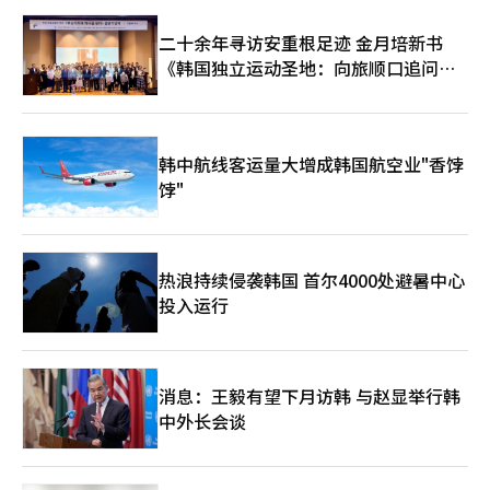
还债券。并非用税收来建设，而是通过上部建筑与商铺的销售与租
赁收益来支付费用。根据首尔市的估算，项目费用为25.6万亿韩
二十余年寻访安重根足迹 金月培新书
元，上部开发收益为31万亿韩元。开发收益是项目费用的121%。
《韩国独立运动圣地：向旅顺口追问历
如果开发收益减少20%，则为24.8万亿韩元，低于项目费用。 开
发收益的估算是项目可行性的核心变量。‘不花税’的说法意味着
史》出版
财政负担较小，而并非费用消失。房地产市场必须填补这些费用。
当选者需要决定的是上部开发的容积率、用途区域的变更以及项目
实施者的出资结构。 新机场的本质也是如此。庆尚北道的李哲宇
韩中航线客运量大增成韩国航空业"香饽
知事的TK新机场，大邱市长当选者的机场后续开发，光州机场迁
饽"
移，世万金机场，釜山的伽德新机场，表面上都是交通基础设施，
但从房地产的角度来看，核心在于后续开发与配套区域的开发。如
何利用新机场迁移后的土地是一个重要课题。 供应枯竭，未售房
源堆积，投入速度与规模决定成败 当选者面临的住房市场正处于
两极分化的中心。根据国土交通部2026年4月的住房统计数据，1
热浪持续侵袭韩国 首尔4000处避暑中心
至4月，首尔的住房许可为12760套，比去年（16787套）减少了
投入运行
24.0%；全国竣工为75230套，比去年（139139套）急剧减少了
45.9%。如果许可减少，2至3年后入住将枯竭。竣工数量已经减少
了一半。同时，截至4月底，未售房源为65179套，其中地方占
47881套，达到73%；已竣工但未售的未售房源中，地方占25166
消息：王毅有望下月访韩 与赵显举行韩
套，达到85.3%。更为关键的信号是，4月份一个月内，首都圈的
中外长会谈
未售房源减少了1314套，而地方则增加了1210套。首都圈的新建
房源枯竭，而地方的空房堆积，市场两极化现象愈发严重。 在这
个市场中，新市政与省政的首要任务非常明确。首都圈如何阻止许
可与开工的悬崖，地方如何解决堆积的未售房源。这两个问题的解