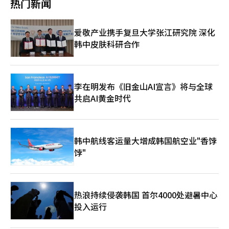
将着力恢复国民生活体育的常态化运作，加快公共体育基础设施建
热门新闻
与过去不同，中国娱乐产业已显著成长，韩国娱乐公司如今进军中
于一体的国际级音乐盛典。 希杰娱乐音乐内容事业本部本部长辛
园风帆冲浪场，每日进行四场体验活动，每场仅限60人免费参与，
设，强化面向老年人、青少年及残障人士的定制化项目，提高体育
国市场难言稳操胜券。
亨官（音）表示，将聚焦过去一年在K-POP领域表现突出的艺人及
先到先得。 另一主打板块“休休闲闲汉江运动会”则为陆地运动
讲师岗位的稳定性，力争迈向“体育福利国家”目标。 与此同
从业者，充分展现K-POP的全球竞争力与文化影响力。同时，主办
达人提供丰富内容，涵盖“奇趣锦标赛”、“休休闲闲端午
时，缩小生活体育与精英体育之间的结构性差距，协调体育团体自
爱敬产业携手复旦大学张江研究院 深化
方也将回应广大粉丝的期待，打造独具创意的舞台与尖端科技交融
祭”、“韩流生存挑战游戏”、“首尔市民体能测试”及“汉江寻
治与公共责任，仍是社会关注的核心议题。政府还将系统检视并完
韩中皮肤科研合作
的精彩瞬间，奉献一场不容错过的韩流盛事。
宝游戏”等。 “奇趣锦标赛”尤为引人注目，由奥运奖牌得主与
善支持2036年全州申办夏季奥运会的相关政策体系。 在旅游领
市民共同参与，包括短道速滑选手沈锡希、跆拳道选手李多彬及手
域，新政府将把受疫情重创的入境旅游市场作为优先课题，力争重
球选手赵水渷，三人分别参与“背上布偶去溜冰”、“60秒踢踢踢
启“外国游客3000万人时代”。为此，将制定更具吸引力的国家
不停”与“接球号码猜猜猜”趣味项目。庆典期间还计划举办“盖
旅游战略，构建覆盖交通、住宿、导览等环节的系统化服务体系。
章拉力赛”，鼓励参赛人员打卡各种体验，享受探索乐趣。 首尔
李在明发布《旧金山AI宣言》将与全球
同时，强化地方机场联通、推进导览平台多语种化、提升从业人员
市观光体育局局长表示，“休闲式汉江铁人三项庆典”是首尔夏季
共启AI黄金时代
专业水平，以全面提升地方旅游的可达性与便利性。 此外，政府
全民体育活动代表之一，今年更加丰富多样的内容旨在让市民和游
将重点培育韩流旅游、医疗旅游、宗教遗产旅游等高附加值新兴领
客共同感受汉江的清爽与夏日的活力，通过本次庆典，大家可以尽
域，并通过中央与地方协作及整合营销，推动旅游业成为国家品牌
情享受一个跳入汉江、释放压力、畅享欢乐的完美夏日。
与经济增长的核心引擎。
韩中航线客运量大增成韩国航空业"香饽
饽"
热浪持续侵袭韩国 首尔4000处避暑中心
投入运行