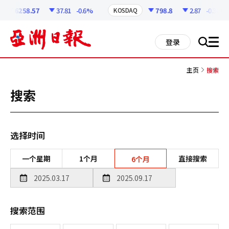
코
인
6258.57
37.81
-0.6%
798.8
2.87
-0.36%
KOSDAQ
정
보
all
登录
搜
men
索
主页
搜索
搜索
选择时间
一个星期
1个月
直接搜索
6个月
搜索范围