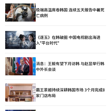
极端高温席卷韩国 连续五天报告中暑死
亡病例
《逐玉》在韩破圈 中国电视剧出海进
入"平台时代"
消息：王毅有望下月访韩 与赵显举行韩
中外长会谈
霸王茶姬持续深耕韩国市场 3个月完成8
家门店布局