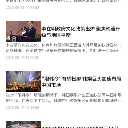
全球范围内预计迎来酷暑天气的今年，韩国冰淇淋出口额有望首次
牌打造差异化合作模式，实现共赢。
业部相关负责人表示，待预算案正式获批后，将立即启动预算执行
已自去年11月起对韩国试行单方面免签政策。 韩国政府也自今年
《疯狂元素城》（约723万人次）、《铃芽之旅》（约557万人
突破1亿美元大关。 韩国关税厅（海关）10日数据显示，今年1月
2025-06-11 00:22:52
程序，并通过建立完善的监督管理机制，确保各项政策落实到位。
第三季度起对中国团体游客实行免签入境政策，乐天与新罗两大免
次）等影片持续带动观影热潮。 反观今年，原本被视为票房保障
至4月冰淇淋出口额已达4361万美元。根据当前趋势推算，今年全
税店正在积极备战，力争把握这一重大契机，吸引更多中国游客消
的多部大片接连失利。奉俊昊执导的好莱坞科幻片《编号17》，虽
年韩国冰淇淋出口额预计达到1.3亿美元，远超去年的9841万美
费。乐天免税店正在与入境旅行社合作，开发结合购物与旅游的多
然同期竞争影片不多，但观影人次仅约301万。汤姆·克鲁斯主演
元。韩国冰淇淋出口额自2020年起逐年增长，2020年为6067万美
样化产品，包括美妆课堂、韩流内容体验等，并计划在核心商圈推
的动作大片《碟中谍8：最终清算》累计观影人次也仅停留在305
元，2021年为7242万美元，2022年达7760万美元，2023年进一
李在明政府文化政策出炉 聚焦韩流升
出互动体验内容。 新罗免税店则通过与中国当地办事处协作，积
万左右。目前，两部影片日均观影人次已降至约1万，预售率持续
步增长至9310万美元。 带动出口增长的领军企业是宾格瑞。去年
级与地区平衡
极吸引MICE（会议、奖励旅游、会展、活动）及高附加值团体游
走低，市场普遍预计后续票房增长空间有限。 尽管整体表现未达
韩国冰淇淋企业向全球60个国家共出口3.8亿支冰淇淋，其中约1.8
客。举措包括设立大型LED欢迎屏、提供Gold Pass贵宾礼包、举
预期，《碟中谍8：最终清算》和《编号17》仍分列今年票房榜第
亿支为宾格瑞的Melona棒冰。Melona在韩国主打哈密瓜口味，而
李在明政府在文化、体育和旅游领域正面临内外环境的快速变化与
办团体专属活动与展示空间、扩充中国游客喜爱的品牌商品，同时
二、第三名，突破300万人次被视为市场亮点。除这三部影片外，
在海外市场则推出草莓、芒果、椰子等多种风味，以满足不同国家
诸多挑战。在全球文化竞争日益加剧的背景下，如何进一步巩固韩
提供本地定制化服务。新罗免税店还启用拥有多国粉丝的K-POP男
仅有《漫画威龙2》（约254万人次）和《终极对弈》（约214万人
的口味偏好，积极推进产品本地化。 值得一提的是，宾格瑞为了
国文化（K-Culture）的国际地位、解决首都圈与地方之间长期存
2025-06-09 17:00:00
团B1A4出身歌手兼演员郑振永为宣传大使，扩大在华市场影响
次）票房突破200万，全年观众人数超过百万的作品也只有四部。
应对欧盟对乳制品的出口限制，推出以植物性原材料制作的
在的文化资源不均问题，成为新政府亟待应对的核心课题。 尤其
力。 新罗免税店方面表示：“我们正在全面整备专为团体游客打
一位发行公司负责人坦言：“无论影片品质如何，今年300万人次
Melona，积极进军欧洲、北美、澳大利亚等主要市场。在越南，
在人工智能（AI）与数字转型席卷全球之际，制定具有前瞻性和执
造的购物环境，并建立特色旅游项目，致力把市内免税店打造成中
似乎成了市场的天花板，这让业内倍感挫折。目前业界普遍预计，
造型独特的“鲫鱼冰淇淋”广受欢迎。因此，宾格瑞今年第一季度
行力的文化政策比以往任何时候都更为关键。同时，因新冠疫情冲
国游客的主要购物枢纽。来韩中国游客自第三季度起预计显著增
普通影片观影人次多在50万至80万，表现较好的作品也多止步于
仅冰淇淋品类就已实现264亿韩元（约合人民币1.39亿元）的出口
击陷入低迷的生活体育和旅游产业，也成为不可忽视的政策重点。
"限韩令"有望松绑 韩娱巨头加速布局
加，相关营销力度也会随之加强。”
150万左右。” 另一位发行公司相关人士指出，当前市场状况与
额，占总销售额的19%左右。业内预计，宾格瑞全年冰淇淋出口额
▲打造五大文化强国 李在明政府的文化政策将以提升韩国文化的
中国市场
2020至2021年疫情重创影院市场时期颇为相似，可谓疫情后最严
有望首次突破1000亿韩元。 与宾格瑞并驾齐驱的乐天沃食品也凭
全球竞争力为核心，推动以韩流为代表的文化产业实现结构性扩
重的低谷。市场亟需一部能够吸引500万人次以上观众的爆款作
借旗下Tico、糯米糕冰淇淋、雪来淋、Fanfare等知名品牌，加速
张。其在竞选期间提出的“建设五大文化强国”和“打造300万亿
在对“限韩令”解除的期待下，韩国娱乐产业正加快进军中国市场
品，以提振整体信心。 在整体承压的形势下，业界将希望寄托于
向美国、中国、菲律宾等市场扩展。去年出口额达264亿韩元，较
韩元（约合人民币1.6万亿元）规模的文化市场”目标，明确了文
的步伐。自去年下半年起，韩国中小型娱乐公司的偶像团体陆续在
即将开启的暑期档。虽然疫情后淡旺季界限有所模糊，但暑期假期
两年前增长约30%。 两大企业不仅注重出口数量的提升，更通过
化持续增长和产业化发展的施政方向。 为实现这一目标，政府将
中国大陆举办粉丝见面会后，今年包括TWICE、IVE、金在中等知
2025-06-05 23:12:56
集中，仍被视为全年最重要的黄金档期。各大发行公司纷纷将最具
设立海外法人和建设本地生产体系，致力在全球冰淇淋市场中进一
系统性构建与韩流影响力相匹配的全球文化基础设施，同时改善国
名K-POP明星也相继在中国举办见面会。 自2016年韩国部署萨德
票房潜力的新片安排在此期间上映。 其中，制作成本高达300亿韩
步巩固韩国冰淇淋的品牌地位。尤其是在未来五年内全球可能经历
内创作和产业生态。新政府计划推动多功能复合文化空间和文化产
反导系统后，中方采取反制措施，对韩国流行文化在华传播进行管
元（约合人民币1.6亿元）的重磅影片《全知读者视角》备受关
持续高温天气的背景下，韩国冰淇淋企业广泛看好海外扩张前景。
业园区建设，完善内容生产与流通链条。此外，将强化文化外交战
制，尚未有韩国国籍K-POP歌手在中国大陆举办大型演唱会，目前
注。影片由李敏镐、安孝燮及BLACKPINK成员金智秀等韩流明星
有预测称，全球冰淇淋市场或从去年的约800亿美元增长至2032年
略，扩大联合国教科文组织遗产登录数量，拓展对发展中国家的文
仅允许举办不涉及演唱歌曲的小型活动。因此，韩国K-POP歌手多