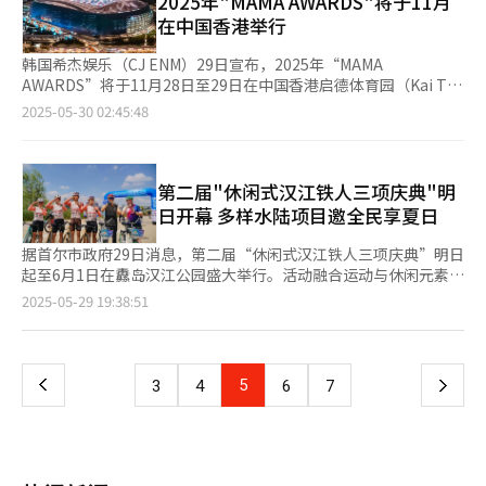
2025年"MAMA AWARDS"将于11月
主演，改编自全球拥有庞大粉丝基础的同名网络小说。原作点击量
的约1300亿美元，保持稳定增长势头。相比之下，韩国国内冰淇
化教育支援，并推动文化人才的国际交流与合作。 在强化出口导
年来主要通过中国香港和中国澳门等地与中国粉丝保持互动。 韩
在中国香港举行
超过1亿次，并以韩语、英语、日语等多语种同步连载，为票房表
淋市场自2015年突破2万亿韩元后，2018年起以每年超过6%的速
向的同时，政府将在内容策划、再创作、流通及海外拓展全流程
国大型娱乐公司已通过设立当地法人布局中国市场。行业龙头
现奠定坚实基础。由曹政奭主演的《僵尸奶爸》同样被看作暑期档
度持续萎缩。 乐天沃食品尤其重视印度市场的发展。今年第一季
中，建立系统化的综合支援机制。在全球数字平台竞争加剧的环境
HYBE娱乐（以下简称“HYBE”）今年4月初在北京成立HYBE
韩国希杰娱乐（CJ ENM）29日宣布，2025年“MAMA
有力竞争者。继去年暑期冠军《飞行员》后，曹政奭再次携新作回
度，印度当地气温一度接近40摄氏度，乐天沃食品印度法人的冰淇
下，推动本土平台国际化、扩大对内容翻译、二次创作和海外营销
CHINA，并于2023年与中国领先在线音乐平台腾讯音乐签订音源
AWARDS”将于11月28日至29日在中国香港启德体育园（Kai Tak
归大银幕。 与此同时，从本月中下旬起，多部海外重磅大片也将
淋营收同比增长超过30%。公司还向2017年收购的当地冰淇淋企
的投资。与此同时，为为提升政策执行力，政府也将持续扩大文化
流通协议。此外，其旗下男团SEVENTEEN所属公司Pledis娱乐早
Stadium）举办，并通过全球多家媒体平台进行现场直播。 这将
陆续登陆院线，暑期档竞争全面升温。经典僵尸题材《惊变28年》
2025-05-30 02:45:48
业Havmor追加投资约700亿韩元，用于扩充生产设备，并已正式
预算。 为推动韩国文化市场的可持续发展，政府将强化打击非法
于2018年（被HYBE收购前）在华成立星灿盛世（Pledis
是自2018年以来，时隔七年再次在中国香港举办的大型韩流音乐
定于19日上映，布拉德·皮特主演的赛车新作《F1：狂飙飞车》
投入运营。宾格瑞目前以韩国本地生产加出口为主，但部分产品已
内容流通，完善创作者权益保障制度，营造公平竞争的平台生态。
China）。 另外，与中国市场渊源深厚的SM娱乐（以下简
颁奖典礼。今年恰逢韩国Mnet电视台开播30周年，作为代表K-
将于25日亮相，《侏罗纪公园》系列最新作《侏罗纪世界：重生》
开始通过美国工厂代工生产，并逐步推进产品本地化。 业内人士
同时，面对生成式AI等新兴技术带来的深刻变革，政府将提前布局
称“SM”）表现尤为积极。SM早在2000年3月举办的H.O.T北京演
POP音乐产业的旗舰活动，“MAMA AWARDS”备受海内外关
计划于下月2日与观众见面。
指出，韩国冰淇淋的主要消费群体儿童人口急剧减少，加上民众对
知识产权体系建设。 除流行文化外，政府还将同步调整对传统艺
唱会被视为“韩流”文化的开端。此外，SM在推出第三代男团
注。 “MAMA AWARDS”创办于1999年，前身为“Mnet影像音乐
第二届"休闲式汉江铁人三项庆典"明
健康的关注上升，减少糖分摄入已经成为趋势，导致成人消费也大
术及基础艺术领域的支持。社会各界普遍呼吁，政府应进一步加大
EXO时，曾同步推出中国队EXO-M，展现出深耕中国市场的独特战
大奖”，迄今已在中国香港、中国澳门、新加坡、越南、日本等多
日开幕 多样水陆项目邀全民享夏日
幅减少。在此背景下，借助全球酷暑天气和韩流文化的热潮，韩国
对美术、文学、出版等纯艺术领域的扶持力度，以丰富文化艺术生
略。近期，SM正以第五代男团RIIZE和NCT WISH为核心推进在华
个国家和地区成功举办，推动K-POP在全球范围内的扩展。去年，
冰淇淋企业正在积极制定出口扩张战略，寻求新的增长动能。
态的多样性。 ▲破解地区文化不均 首都圈与非首都圈之间的文化
宣传。由日韩成员组成的NCT WISH今年3月在上海举行了新专辑
该典礼首次进军美国市场，通过洛杉矶与日本大阪的接力直播，实
据首尔市政府29日消息，第二届“休闲式汉江铁人三项庆典”明日
资源差距，是韩国长期存在的社会结构性难题。财政投入、专业人
发布会，4月又在深圳与QQ音乐合作开设快闪店。RIIZE的
现与全球粉丝的实时互动，进一步提升国际影响力。 作为引领K-
起至6月1日在纛岛汉江公园盛大举行。活动融合运动与休闲元素，
才及文化基础设施高度集中于首尔及周边地区，导致地方居民难以
《RIIZING》专辑不仅登顶QQ音乐数字专辑销量榜，并获得QQ音
POP走向世界的重要平台，今年“MAMA AWARDS”将在大中华
旨在为市民和游客打造一个充满活力与乐趣的夏日庆典。 本届庆
页
2025-05-29 19:38:51
平等享有文化资源，地方创作群体的生存和发展也面临诸多挑战。
乐白金认证（认证标准为销售额超100万元人民币）。 SM旗下
地区开启新篇章。主办地中国香港不仅是亚洲重要的媒体与企业枢
典设有“FUN体验”项目，鼓励市民踊跃参与丰富多样的文化与体
新政府将推动以地方特色内容为核心的文化政策转型，减少对短期
WayV、JYP娱乐旗下BOY STORY等面向中国市场打造的组合在华
纽城市，也被视为K-POP拓展亚洲及全球市场的关键节点。 本
育活动，尽情感受汉江的夏日魅力。活动报名自5月9日下午2点起
一
性和公募项目的依赖，建立具有长期战略眼光的公共投资体系。对
持续参与大型巡演与音乐节。此外，腾讯音乐于上月成为SM第二
届“MAMA AWARDS”将在启德体育园这一新落成的超大型地标
开放，通过NAVER预约平台或首尔市帆船协会官网报名即可参
于前政府推动国立艺术团体及中央文化机构向地方迁移的政策，也
大股东，引发业界高度关注。 但业内也提醒不宜过度乐观。例
性体育场举行，场馆最多可容纳5万人，规模同比扩大近4倍。主办
与。 “FUN体验”主要分为“汉江噗通区”与“休休闲闲汉江运
将结合地方实际需求，强化服务功能，确保文化资源真正实现有效
上
5
下
3
4
6
7
如，原定上月31日在福州举行的EPEX演唱会突然被延期就是典型
方表示，将通过富有创意的舞美设计和差异化的演出编排，打造多
动会”两个板块。其中，“汉江噗通区”汇集多项水上娱乐体验，
下沉。 同时，政府将加快培育文化城市，完善基层公共文化空
案例。这场本可能成为九年来首场K-POP团体在华的演唱会，但在
个具有代表性的舞台场景，力求为全球观众带来视觉盛宴。 颁奖
包括大型水上滑梯“汉江99碰碰乐”、“挑战滑滑柱”及“水上摔
间，并强化对地方艺术家的创作与居住支持。从中长期来看，还需
一
EPEX获得演出许可后，因涉及韩国演出的诈骗案件激增，最终被
典礼将通过多个数字平台进行全球直播，K-POP粉丝可随时线上观
跤”等，兼具趣味性与清凉感。 市政府特别设立的水上运动体验
同步推进地方艺术教育与人文学科基础建设，推动文化资源均衡分
中方要求延期。 娱乐相关人士表示，中国市场的不确定性过大，
看盛况。希杰娱乐依托多年在全球音乐产业积累的经验，融合先进
区域也计划在此次活动中开放，市民可以在此体验帆船、皮划艇、
配与可持续发展。 ▲生活体育复苏与旅游振兴 后疫情时代，政府
在K-POP大规模演出正式恢复前，“限韩令”是否解除仍难断言。
页
的演出技术和多样的表演内容，致力于呈现一场集艺术性与技术感
水上自行车等平时难以接触的运动项目。该体验区设在纛岛汉江公