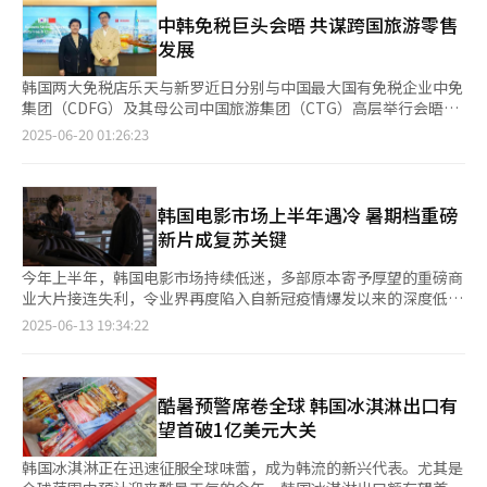
3261亿韩元。全体消费者均可申请补贴，个人最高可获得30万韩
更长停留时间和游客消费。 为此，韩国政府自今年起将邮轮经停
热潮，还蔓延至流行的“快闪店”领域。化妆品牌
元的购置补贴。 为应对钢铁、石油化工等传统制造业聚集地区面
中韩免税巨头会晤 共谋跨国旅游零售
港从单纯的“停靠点”转变为“目的地型旅游地”，积极挖掘具有
JUNGSAEMMOOL上月在首尔圣水洞设立快闪店，现场布置了代言
临的产业结构性困境，产业部将相关地区划定为“产业转型升级特
发展
地方特色的旅游资源。韩国文化体育观光部将首次全面支持地方政
人TWS组合的打卡区。另一偶像团体P1Harmony则联手跳蚤市
别经济区”，并设立规模达37亿韩元的支援项目。为减轻该地区企
府将本地旅游资源和文化特色产品化。 此外，为延长游客在经停
场，于首尔望远洞开设快闪店，展示并销售多款周边产品。 值得
业贷款负担，产业部将实施多维度精准扶持政策，包括提供贷款利
韩国两大免税店乐天与新罗近日分别与中国最大国有免税企业中免
港的停留时间，政府还计划与法务部合作，延长港口出入境航站楼
一提的是，K-pop与品牌联动的品类也正不断拓展，从传统的食
息补贴，并配套推出涵盖技术升级、成果转化、商业咨询等领域的
集团（CDFG）及其母公司中国旅游集团（CTG）高层举行会晤，
运营时间，推进船上出入境审查服务，提升游客便利性。通过这些
品、化妆品、服饰等领域延伸至住宿服务领域。全球住宿平台爱彼
定制化综合支持方案。 在产业扶持方面，产业部将重点扶持人工
就加强中韩免税与旅游合作进行深入探讨。 据乐天免税店19日消
2025-06-20 01:26:23
举措，韩国力求引导邮轮游客深入游览经停港及周边地区，进一步
迎便策划了一场由SEVENTEEN成员亲自担任房东的线下粉丝见面
智能（AI）与再生能源产业，相关预算总额为1378亿韩元。其
息，营销总管南宫杓与中国旅游集团副总经理刘昆等双方高层18日
带动地方旅游发展。 文化体育观光部长官柳仁村表示：“邮轮旅
会活动，粉丝可通过平台预约参与。同时，爱彼迎也将在全球多座
中，128亿韩元将用于推进“产业AI解决方案应用与推广项目”，
下午在位于首尔中区的乐天免税店总部举行商务会议。此次会晤旨
游是吸引大规模外籍游客进入地方的重要渠道。我们将推动经停港
城市推出以SEVENTEEN为主题的沉浸式体验项目。 爱彼迎联合创
促进AI生态系统建设。 为应对气候变化，产业部计划追加1118亿
在借中韩关系改善之势，推动两国在免税和旅游领域的交流与合
从‘停靠地’向‘旅游目的地’转变，并将与地方政府合作，实现
始人兼首席执行官布莱恩·切斯基（Brian Chesky）在近日的见
韩元预算，重点用于住宅建设太阳能设施的普及、太阳能设备生产
作。双方围绕免税店运营经验分享、旅游景点与酒店等相关领域的
韩国电影市场上半年遇冷 暑期档重磅
地方旅游发展。” 旅游业普遍看好邮轮产业的发展前景。随着人
面会上表示，去年与SEVENTEEN的合作反响热烈，如果有机会希
及建设融资支持等领域，以加快再生能源的推广应用。同时，还将
合作方案展开讨论。会议次日，中免集团高层还对乐天免税店明洞
新片成复苏关键
口老龄化加剧，对舒适、从容旅游方式的需求持续增加，同时年轻
望再次携手。与SEVENTEEN的合作非常有影响力，未来希望进一
额外划拨10亿韩元专项经费，用于支持下一代高效太阳能电池的尖
总店等首尔市内免税店进行实地参观，考察韩国免税行业的发展情
一代也在寻求独特的旅行体验。业内人士指出，若能将韩流文化与
步扩大合作范围。 业内人士指出，K-pop明星与品牌的合作不仅
端技术研发与试验项目，以突破关键核心技术瓶颈。 在提升出口
况。 新罗免税店同日也在位于首尔中区的新罗免税店总店接待中
今年上半年，韩国电影市场持续低迷，多部原本寄予厚望的重磅商
邮轮旅游深度融合，不仅有望吸引更多外籍游客，还可带动韩国造
提升了艺人和企业的全球认知度，也助推了产品销量的增长。粉丝
竞争力方面，产业部将新设“电力设备产品出口产业化项目”，并
国旅游集团高层一行。中方代表包括副总经理刘昆、张礼军、研究
业大片接连失利，令业界再度陷入自新冠疫情爆发以来的深度低
船企业参与邮轮建造，进一步提升相关产业的竞争力。
不仅追随偶像的作品与演出，也可以参与其所代言品牌的消费活
加强韩流博览会等海外营销活动。随着全球人工智能等高科技产业
院院长游成等，韩方由新罗酒店副社长兼旅游零售部门总管金俊焕
谷。在此背景下，作为传统观影旺季的暑期档能否扭转颓势，成为
2025-06-13 19:34:22
动，对品牌传播和销售形成有力支撑。 韩国进出口银行2022年发
快速发展带来的电力基础设施需求激增，预计电缆、变压器等电力
等高管接待。此次交流旨在强化全球免税产业合作，推动中韩免税
电影界普遍关注的焦点。 据电影界13日消息，截至目前，今年票
布的一项研究结果显示，韩国娱乐文化产业出口每增长1亿美元，
设备需求将持续上升。政府将拨款150亿韩元，重点支持企业进行
行业协同发展。 中国旅游集团目前正在重点发展旅游服务、旅游
房最高的是4月上映的本土影片《野党》，累计观影人次约为337
化妆品、食品等消费品的出口将相应增长1.8亿美元，K-pop的带
生产设备升级与创新产品研发，全方位助力电力设备企业开拓海外
商品与渠道、旅游资源与设施、旅游金融等四大核心业务，子公司
万。尽管《野党》取得了超出预期的成绩，但整体市场复苏依然乏
动效应不容小觑。 一位演艺界相关人士表示，K-pop粉丝不仅热
市场。 政府还将追加24亿韩元预算，重点扶持韩国美妆、韩国食
中免集团自1984年成立以来，已经成长为全球最大的免税企业。
力。与去年同期相比，今年几乎未能诞生现象级的卖座影片。 回
酷暑预警席卷全球 韩国冰淇淋出口有
衷于购买专辑、周边，还愿意为偶像代言品牌买单。对于非娱乐产
品、生活用品及韩流文化衍生品等特色产业出口，以进一步扩大今
在英国《穆迪戴维特报告》（The Moodie Davitt Report）发布
顾去年同期，票房市场涌现多部千万级影片。本土作品《破墓》
望首破1亿美元大关
业而言，如何吸引这些粉丝群体，已成为品牌营销成功的重要指
年11月计划在纽约举办的韩流博览会参展企业规模，并计划在其他
的全球免税企业营收排名中，中免集团 2022年位居全球第一，
（约1191万人次）、《犯罪都市4》（约1150万人次）先后突破千
标。 防弹少年团与SEVENTEEN所属公司HYBE方面也表示，将继
国家和地区增设相关展会，构建全球化营销网络。 目前，该追加
2023年排名第二。 中国国家移民管理局数据显示，去年中国以免
万观影人次，好莱坞动画电影《头脑特工队2》（约879万人次）
韩国冰淇淋正在迅速征服全球味蕾，成为韩流的新兴代表。尤其是
续致力于为全球大众提供新颖、富有创意的体验，同时为企业与品
预算案已顺利通过国务会议审议，即将提交国会进行最终审批。产
签方式接待外籍游客2011.5万人次，较前一年暴增112.3%。中国
同样表现出色。同一时期，《犯罪都市3》（约1068万人次）、