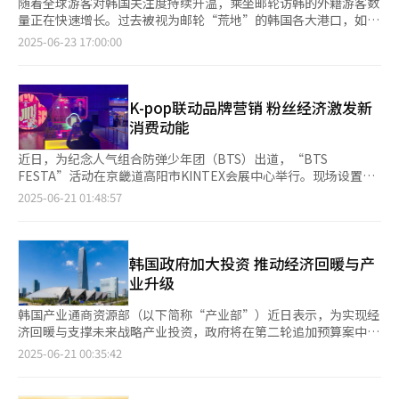
随着全球游客对韩国关注度持续升温，乘坐邮轮访韩的外籍游客数
量正在快速增长。过去被视为邮轮“荒地”的韩国各大港口，如今
逐渐被纳入国际邮轮航线，推动邮轮入境游客大幅增加。 根据韩
2025-06-23 17:00:00
国旅游发展局（韩国观光公社）日前发布的数据，截至今年4月，
乘坐邮轮访韩的外籍游客数量达26.6万人次，同比增长22.6%。同
期访韩外籍游客总数为557.7万人次，较去年同期增长14.6%。邮
轮游客增幅远高于整体访韩游客数量增幅。 受新冠疫情影响，邮
K-pop联动品牌营销 粉丝经济激发新
轮入境游客数量从2019年的17万人次骤降至2020年后的几乎为
消费动能
零，连续三年陷入停滞。2022年起，随着海外旅游逐步恢复，相
关数据开始回升，当年达到20万人次，2023年更是大幅跃升至73
近日，为纪念人气组合防弹少年团（BTS）出道，“BTS
万人次。按照当前增长势头，今年全年有望突破90万人次。 从各
FESTA”活动在京畿道高阳市KINTEX会展中心举行。现场设置了
港口情况看，截至今年4月，釜山港以14.8万名游客位居首位，较
不倒翁、兰芝、Photism、八道等品牌的宣传展位，吸引了来自世
2025-06-21 01:48:57
去年同期增长68%；济州港接待游客6.3万人次，同比增长
界各地的粉丝亲身体验品牌产品与服务。 活动期间，累计共有6万
18.8%。从年龄段来看，61岁以上游客达15.4万人次，同比增长
余名粉丝入场。随着K-pop全球影响力不断扩大，越来越品牌通过
13.9%，21至30岁年轻游客同比增长38.7%，达到10.9万人次。
明星代言、线下活动等方式宣传品牌产品，深化品牌认知与用户黏
业内普遍认为，随着韩国作为邮轮停靠地的吸引力不断提升，邮轮
性，且不再局限于与传统广告合作。 据韩国演艺界20日消息，在
韩国政府加大投资 推动经济回暖与产
游客数量也逐渐增加。过去东亚邮轮航线主要以日本和中国为停靠
本次“BTS FESTA”活动中，由成员金硕珍代言的兰芝品牌向粉
业升级
地，但近年来随着K-POP、韩剧等韩流文化在全球走红，韩国地方
丝派发了共计6.5万个产品试用装。同样由金硕珍代言的“金拉
城市正逐步被纳入更多国际邮轮航线。 业内人士分析称，虽然邮
面”展位则举办了现场试吃活动，吸引了4000多名国内外粉丝参
韩国产业通商资源部（以下简称“产业部”）近日表示，为实现经
轮旅游在韩国仍属小众，但在海外早已是备受欢迎的旅游方式。疫
与。 K-pop明星在品牌宣传效应也体现在艺人权志龙身上。他于
济回暖与支撑未来战略产业投资，政府将在第二轮追加预算案中拨
情过后积压需求的集中释放，加之韩国作为新兴邮轮停靠地吸引力
近日出席其自创品牌“PEACEMINUSONE”与酒类品牌Brewguru
款4956亿韩元（约合人民币26.61亿元），重点聚焦提振内需、扶
2025-06-21 00:35:42
提升，共同推动了邮轮入境游客数量快速增长。 然而，有观点指
合作举办的新品发布会时，乘坐特斯拉赛博越野旅行车亮相，现场
持未来产业、强化出口竞争力等多个方向。 产业部为提升高效节
出，目前韩国多数港口仍停留在“经停港”角色，尚未发展为母港
视频在X平台（原推特）上广为传播，甚至被特斯拉首席执行官埃
能家电产品的销量，计划向消费者提供10%的购置补贴，新设预算
（邮轮始发及终点港）。与仅短暂停靠的经停港相比，母港能带来
隆·里夫·马斯克转发，引发热议。 K-pop明星与各品牌的合作