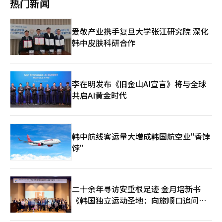
热门新闻
观点指出，非法滞留人数减少的根本原因并非完全源于执法收紧，
售渠道，并在欧洲、东南亚等市场快速扩张，全球市场份额不断攀
全球经济低迷亦是重要影响因素。济州汉拿大学教授金道均（音）
升。 火鸡面销量的飙升直接带动了业绩的快速增长。继两年前首
表示：“在经济不景气的背景下，依赖外籍劳动力的国内企业加速
次跻身“年销售额1万亿韩元俱乐部”后，三养食品今年上半年销
爱敬产业携手复旦大学张江研究院 深化
缩减相关岗位。由于解雇成本较低，非法滞留人员往往成为最先被
售额已达1万亿韩元（约合人民币51亿元），全年有望突破2万亿
韩中皮肤科研合作
裁减的对象。同时，随着季节工、雇佣许可制等合法外籍劳动力配
韩元大关。为应对海外市场需求激增，公司于今年6月正式启用密
额增加，用人单位更倾向于聘用合法劳工，进一步压缩了非法滞留
阳第二工厂，产能大幅提升，由此带来旺盛的用工需求。 三养食
人员的就业空间。”
品表示，未来将继续保持扩招态势，积极引进各类人才，为业务高
速发展提供有力支撑。公司计划在所有部门持续招聘新员工，确保
人力资源与业务增长同步匹配。
李在明发布《旧金山AI宣言》将与全球
共启AI黄金时代
韩中航线客运量大增成韩国航空业"香饽
饽"
二十余年寻访安重根足迹 金月培新书
《韩国独立运动圣地：向旅顺口追问历
史》出版