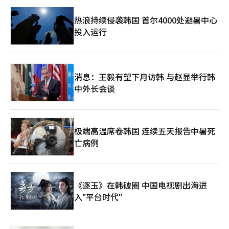
热浪持续侵袭韩国 首尔4000处避暑中心
投入运行
消息：王毅有望下月访韩 与赵显举行韩
中外长会谈
极端高温席卷韩国 连续五天报告中暑死
亡病例
《逐玉》在韩破圈 中国电视剧出海进
入"平台时代"