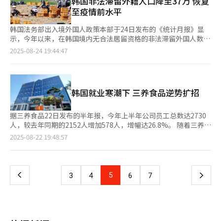
韩国非法滞留外籍人口降至37万 恢复
金”，占比41%；“每周四天工作制”（19%）和“自主休
至疫情前水平
假”（14%）分列第二和第三。其他受关注的福利还包括夏季及冬
季休假（7%）、生活费补贴（6%）、远程办公或弹性工作
韩国法务部出入境外国人政策本部于24日发布的《统计月报》显
（5%）、提供餐食（4%），以及提供宿舍或员工公寓（4%）
示，今年以来，在韩国境内无合法居留资格的非法滞留外国人数量
等。 反之，在最不受欢迎的福利项目中，如体育大会、团建
持续下降，目前已回落至新冠疫情前约37万人水平。 数据显示，
2025-08-24 19:44:47
等“强制性活动”位居首位，占37%。五天工作制、四大保险
截至今年7月，韩国非法滞留外国人为37.431万人，同比
等“被当作福利介绍的基本事项”位居第二，占22%，“下班后仍
（41.2594万人）下降9.3%。受疫情期间跨国流动受限影响，韩国
需参与的活动”紧随其后，位居第三位，占18%。此外，使用率较
非法滞留人口在2021年达38.87万人，2022年激增至41.127万人，
低的小额福利（10%）、仅限特定人群享有的福利（7%）、以及
首次突破40万大关，2023年则创42.3675万人的历史峰值。随着疫
韩国就业寒潮下 三养食品逆势扩招
不受欢迎的周边产品和低价礼品（6%）等也榜上有名。在希望新
情形势缓和，国际往来逐步恢复，2024年该数值回落至39.7522万
增的福利方面，“对不婚或未婚员工的支持”以31%的占比成为最
人，呈明显下降趋势。 今年以来，非法滞留外国人数量持续减
受关注的选项。 Jinhaksa Catch指出，对于Z世代群体而言，福利
少，1月为39.4281万人，3月降至38.8412万人，时隔四年来首次
据三养食品22日发布的半年报，今年上半年公司员工总数达2730
制度是决定是否应聘某企业的关键因素之一。企业应重新审视现有
回落至38万人区间；4月进一步减少至38.4166万人，5月为
人，较去年同期的2152人增加578人，增幅达26.8%。 随着三养食
福利体系是否真正被员工感知和认可，并确保其能够切实反映组织
38.1216万人，6月为37.7678万人，7月则降至37.431万人，下降
品业务规模持续扩大，加上密阳第二工厂投产带来的生产岗位需求
页
2025-08-22 19:48:57
的工作特性及不同世代员工的多元化需求。
趋势显著。 全体在韩滞留外国人中，非法滞留率持续降低，7月为
激增，公司招聘规模显著扩大。数据显示，今年上半年总部员工从
13.7%，创自2017年（11.5%）以来的最低水平。该比例在2021
去年同期的603人增至751人，工厂员工更是从1577人大幅增至
一
年达到历史峰值的19.9%后逐年下降，2022年降至18.3%，2023
2012人。 在韩国整体就业市场持续低迷的背景下，三养食品的人
年为16.9%，2024年进一步降至15%。 业内分析认为，非法滞留
才战略格外亮眼。韩国雇佣劳动部数据显示，截至今年7月，加入
上
5
下
3
4
6
7
人口大幅减少与韩国政府加强执法力度密切相关。自今年4月起，
就业保险的常雇员工人数为1559.9万人，同比仅增加18万人，创
法务部开展了为期两个月的联合专项整治行动，查处非法滞留外国
2003年以来最低增幅纪录。 自2012年推出火鸡面以来，三养食品
一
人约1.1万人，以及非法雇主等其他相关人员共计1.3542万人。今
以“火鸡面鼻祖”的地位在全球食品领域崭露头角。凭借独特的辣
年上半年，韩国政府通过强制遣返和自愿离境等方式，促使超过
味口感，三养火鸡面迅速走红，深受全球年轻消费者喜爱。目前，
页
4.3万名非法滞留外国人离境，净减少人数超过2万人。 然而，也有
三养火鸡面已成功进入美国好市多（Costco）、沃尔玛等大型零