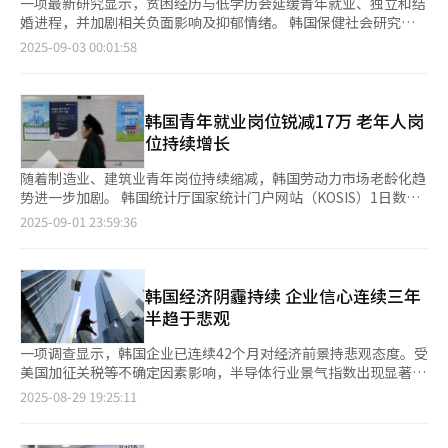
一项最新研究显示，贫困经历与低学历会延缓青年就业、独立和结
婚进程，并加剧相关负面影响及抑郁情绪。 韩国保健社会研究院
于1日发布《青年转型路径变化的影响及人口社会政策含义》报
2025-09-03 00:01:58
告，并于2日公开研究结果。研究团队基于韩国福祉面板调查
（KoWePS）2005年至2022年的数据，对约1200名年龄在24至39
岁的青年进行分析，将人生阶段划分为20多岁、30岁前期和30岁
后期，并通过时序分析测算其40岁时的生活质量指标。 研究结果
韩国青年就业岗位锐减17万 老年人岗
显示，有贫困经历的青年在毕业、就业、独立生活和结婚这四类人
位持续增长
生事件上的实现情况明显低于未经历贫困的群体。具体来看，39岁
时未经历贫困的青年中，完成四项人生事件的比例为48.69%，而
随着制造业、建筑业青年岗位持续缩减，韩国劳动力市场老龄化趋
有贫困经历者仅为35.26%，整体平均水平为47.04%。 即便已经
势进一步加剧。 韩国统计厅国家统计门户网站（KOSIS）1日数据
毕业并就业，但仍未能实现独立生活或结婚的比例，在贫困群体中
显示，今年第一季度20至29岁青年就业岗位总计达291.9万个，较
2025-09-01 23:59:36
为16.03%，非贫困群体则为12.33%，差距依然明显。更为突出的
去年同期减少约16.8万个，连续10个季度呈下降态势。 具体来
是，25岁时，贫困青年中毕业后仍未就业、独立生活或结婚的比例
看，制造业（-2万）、建筑业（-2.4万个）、批发零售业（-2.4万
高达25.64%，至39岁时仍有10.9%；而非贫困青年在25岁时仅为
个）和通信业（-2.1万个）等行业岗位持续萎缩，青年不断面临就
8.1%，至39岁则降至不足4%。 研究团队分析指出，贫困群体从
业压力。尤其是制造业，自2018年以来位已连续7年岗位下降，数
韩国经济阴霾持续 企业信心连续三年
毕业到就业的转型较为迟缓，即便顺利就业，他们在实现独立生活
量从73.7万个减至60.7万个；建筑业岗位则连续7个季度下滑，批
半趋于悲观
或结婚方面仍面临较大困难。 学历水平同样影响青年的人生进
发零售业更是出现长达12个季度的下降趋势。 统计厅相关人士表
程，高中及以下学历群体完成毕业、就业、独立生活和结婚四类人
示：“批发零售业、建筑业和通信业就业人员主要为20岁以下人
一项调查显示，韩国企业已连续42个月对经济前景持悲观态度。受
生事件的比例明显低于本科及以上学历群体。进一步分析显示，四
群。20至29岁人口规模缩减进一步加剧了该年龄段就业岗位的减
美国加征关税等不确定因素影响，半导体行业景气指数出现显著下
类人生事件的发生时间与40岁时生活质量密切相关：就业越迟，抑
少。” 整体来看，韩国就业岗位总数达2053.6万个，较去年增加
滑。 韩国经济人协会（以下简称“韩经协”）面向全国销售额前
2025-08-29 19:25:11
郁情绪越强，自尊水平越低。研究团队指出：“失业不仅导致生活
约1.5万个。这一增长主要得益于福利需求扩大，推动60岁以上人
600强企业进行问卷调查，并于29日公布《9月企业景气展望指数
不稳定，同时还会受到因选择全职家庭主妇角色而产生的影响。”
群就业增加。60岁以上就业岗位达377.6万个，较去年增加19.7万
（BSI）》调查结果显示，以今年9月为基准，BSI指数为93.2。
婚姻因素亦不容忽视。未婚或晚婚群体的抑郁情绪明显高于已婚群
个。其中保健与社会福利业岗位（以养老护理员为主）增长迅速，