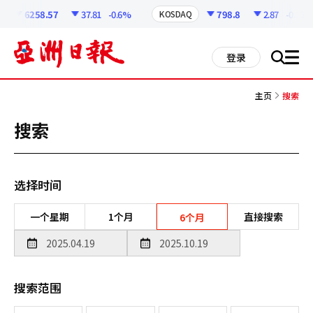
코
인
6258.57
37.81
-0.6%
798.8
2.87
-0.36%
KOSDAQ
정
보
all
登录
搜
men
索
主页
搜索
搜索
选择时间
一个星期
1个月
直接搜索
6个月
搜索范围