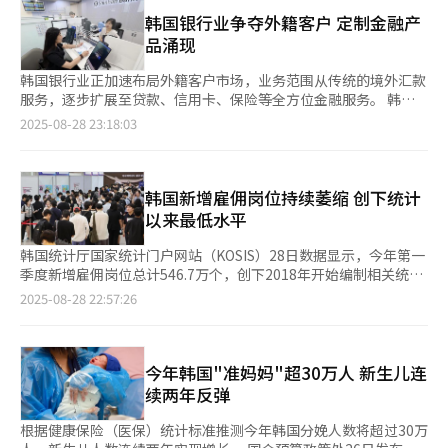
BSI用于衡量企业对下月经济形势的预期，若高于基准值100，表
体，且结婚时间越晚，情感满足度和生活满意度越低。 研究团队
达到7.8万个；商业设施管理、商业支持及租赁服务业岗位也增长
明企业对经济前景趋于乐观，低于100则相反。自2022年4月
韩国银行业争夺外籍客户 定制金融产
建议：“教育、就业、独立生活和结婚等人生阶段若停滞，其负面
2.2万个。 同时，今年第一季度岗位消失约219.7万个，较去年增加
（99.1）以来，该指数持续低于基准线，目前已刷新历史最长低迷
品涌现
影响会不断累积。因此，应在青年早期介入，通过政策干预，防止
2.2万个。其中制造业岗位减少35.7万个，建筑业则减少49.9万
纪录。 分行业来看，制造业BSI为92.6，非制造业为93.8。在制造
贫困成为转型障碍。” 具体措施包括设立涵盖金融支持、社会服
个。岗位消失比例依次为建筑业（22.7%）、制造业（16.3%）和
业中，非金属材料及制品（66.7）、金属及金属加工制品
韩国银行业正加速布局外籍客户市场，业务范围从传统的境外汇款
务与职业培训的“青年成长账户”，以及推行“参与收入型岗位保
批发零售业（13.2%）。 高丽大学劳动问题研究所教授金成熙
（80.8）、纺织服装皮革鞋类（84.6）、木材家具纸制品
服务，逐步扩展至贷款、信用卡、保险等全方位金融服务。 韩亚
障制”，由政府提供如照护服务、气候变化应对等社会必要岗位，
（音）表示：“建筑业和制造业等主要行业持续疲软，加之青年面
（85.7）、石油炼制及化学（92.3）、普通及精密机械设备
银行近日针对居住在韩国的外籍劳动者推出信用贷款产品
2025-08-28 23:18:03
帮助青年获得稳定就业并实现可持续发展。
临‘就业难’，导致就业人数持续下降。此外，面向高龄层增设的
（94.7）以及电子及通信设备（94.7）等七个行业预计将持续低
——“Hana 外国人 EZ Loan”。该产品旨在提升外籍劳动者的金
保健福利业岗位大多都为短期工，难以反映整体就业状况。因此，
迷。 制造业景气下滑的主要原因包括美国加征关税所带来的贸易
融服务可及性，助力其在韩国实现更稳定的生活和长期定居。 据
政府不仅需出台针对青年就业的对策，也应配套制定中老年群体参
风险，以及建筑业长期不振所引发的原材料需求疲软。其中，“电
介绍，持有特定活动签证（E-7）和就业签证（E-9）的外籍劳动
与劳动力市场的综合方案。”
子及通信设备”行业（涵盖半导体）的BSI从上月的111.1大幅下跌
者最高可申请1000万韩元（约合人民币5万元），贷款期限最长可
韩国新增雇佣岗位持续萎缩 创下统计
16.4点至94.7，主要受美国关税政策不确定性影响。已被加征关税
达30个月。 该产品可在韩亚银行专为外籍劳动者设立的营业网点
以来最低水平
的“金属及金属加工制品”行业BSI连续三个月低于90；“非金属
办理。此前，韩亚银行已在首尔、仁川、金浦、光州、金海、大
材料及制品”行业（包括水泥制造）则连续五个月低于80。 在非
邱、龙仁、安山、议政府、天安、平泽、抱川等地设立了16家以外
韩国统计厅国家统计门户网站（KOSIS）28日数据显示，今年第一
制造业的七大行业中，电力、燃气、自来水及其他能源（73.7）、
籍客户为服务重点的营业网点，工作日及周日均正常营业。 韩亚
季度新增雇佣岗位总计546.7万个，创下2018年开始编制相关统计
建筑（83.7）以及运输仓储（95.5）预计将持续表现低迷。从细分
银行相关负责人表示：“为了让在韩外籍劳动者能够享受更便利的
以来的最低纪录。 从趋势来看，新增雇佣岗位已经连续两年在第
2025-08-28 22:57:26
项目来看，投资（90.6）、内需（91.7）、出口（92.6）、就业
金融服务，此次推出了这款信用贷款产品。未来我们将持续扩大定
一季度减少。2022年第一季度总计604.5万个，2023年微降至
（93.2）、资金状况（93.4）、盈利能力（94.9）、库存（104）
制化金融服务，以满足不同外籍客户的需求。” 据韩国法务部出
604.4万个，去年则骤减至582万个，减幅超过22万个。 值得注意
等多项数据均处于低迷状态。库存指数高于100基准线，意味着库
入境外国人政策本部的数据，截至去年年底，在韩居留外国人约为
的是，雇佣岗位与就业人数概念不同。如果一人兼任两份以上工
存过剩，同样属于负面信号。 韩经协经济产业本部长李尚镐
265万人，其中具有就业资格的外籍劳动者达56.7万人。随着在韩
作，则分别计入不同岗位。新增雇佣岗位是指离职、退休等原因出
今年韩国"准妈妈"超30万人 新生儿连
（音）表示：“当前经济面临半导体等主要出口产品贸易不确定性
长期居留的外籍劳动者及随行家属人数不断增加，在住房、教育等
现的空缺由新雇员工补充，或新设岗位时进行的招聘。今年第一季
续两年反弹
扩大，以及建筑行业低迷导致内需疲软的双重压力。政府与产业界
方面的资金需求持续增加，相应的金融支持需求也愈发迫切。 值
度新增雇佣岗位在全部岗位中仅占26.6%，达到统计以来最低。 从
需携手积极应对国际局势变动，并加强建筑与基础设施领域的投
得关注的是，银行针对外籍客户的业务正在从境外汇款逐步拓展至
行业来看，制造业新增雇佣比例仅为18.8%，首次跌破20%。制造
根据健康保险（医保）统计标准推测今年韩国分娩人数将超过30万
资，以提振国内经济活力。”
贷款、信用卡、保险等更广泛的金融领域。 新韩银行近日与新韩
业新增雇佣在过去几年第一季度一直保持20%以上，但近期用工流