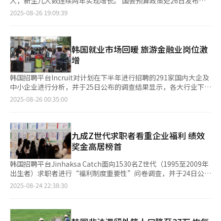
人，新生儿人数连续两年实现增长。 国会预算政策处26日发布
信用卡公司合作，面向外籍客户推出定期存款担保信用卡服务。该
入放缓趋势明显。建筑业新增雇佣比例也仅为46.1%，未能过半。
《人口就业动向及焦点》显示，今年预计分娩人数为30.4万人，较
2025-08-26 19:09:39
服务以银行定期存款作为担保，为外籍客户发放信用卡。即便没有
餐饮住宿业（46.5%）、批发零售业（27.5%）等与内需消费紧密
去年增长2.1万人。 这一数据以截至今年5月健康保险怀孕津贴申请
信用记录，外籍客户也能享受与普通信用卡相同的各项优惠，并可
相关的行业新增雇佣比例同样有所下降。 从年龄来看，各年龄段
人员为对象，根据预产期进行统计。预计今年分娩人数与2021年
直接使用交通卡的后付功能，大幅提升了日常支付的便利性。 新
新增雇佣岗位比例均出现下滑。20岁以下人群的新增雇佣比例为
（30.5万人）基本持平。 国会预算政策处经济分析官金相容（音）
韩银行相关负责人表示：“此次推出的信用卡服务为外籍客户提供
46.9%，较一年前下降1个百分点，目前已经连续8个季度低于
称，虽然最终实际出生人数与预计分娩人数之间会存在误差，但按
韩国就业市场回暖 旅游金融业岗位激
了多元化的优惠。我们期待这项服务能够帮助外籍客户积累信用记
50%。30多岁为22.8%，40多岁为19.7%，50多岁为21.8%，60
照目前的趋势今年出生人数将持续反弹。尤其是30岁出头的女性成
增
录，享受更便利的韩国金融服务。” 此前，韩国主要商业银行在
岁以上为30%，均较去年同期有所减少。
为生育主力军，今年30-34岁的预计分娩人数较去年增长1.1万人，
面向外籍客户的信用贷款业务上一直持谨慎态度。相比本国客户，
领跑各年龄段。35-39岁和25-29岁的分娩人数分别较去年增长
韩国招聘平台Incruit对计划在下半年进行招聘的291家国内大企及
外籍客户的信用评估相对困难，若外籍客户借款后离境，贷款几乎
8000人和700人。 统计厅提供的数据显示，去年新生儿人数为23.8
中小企业进行分析，并于25日公布的调查结果显示，各大行业下半
无法追回，因此风险较高。 尽管如此，外籍客户金融市场已被视
万人，较2023年增长近8000人，实现自2015年后9年来的首次增
年招聘计划呈显著分化态势。其中，“旅游·住宿·航空”行业招
2025-08-26 00:35:00
为“蓝海”，各大银行正积极争夺这一群体。业内人士表示，随着
长。显示女性一生平均生育子女数量的总和生育率去年升至0.75
聘率同比增长40个百分点，达64%，成为招聘意愿上升最为显著
在韩外籍人口快速增长，外籍客户的重要性日益凸显。在国内市场
人，时隔9年实现反弹。 国会预算政策处分析称，去年推动生育率
的行业。分析指出，近期旅游需求的迅速回升，推动了相关行业招
日趋饱和的背景下，银行将外籍客户视为增长新动力，纷纷提前布
反弹的主力是职工群体而非个体工商户。从医保数据来看，去年职
聘计划的积极扩张。 此外，“金融·保险”行业招聘率同比上升
局，抢占市场先机。
场参保人员的总和生育率为0.75人，高于地区参保人员（0.57人）
37.1个百分点，达67.7%；“能源”行业增长37个百分点，达
九成Z世代求职者看重企业福利 绩效
和医疗补贴受益者（0.31人）。职场参保人员的总和生育率较上一
63.6%；“运输”行业也同比提高19.1个百分点，达60%。在被调
奖金高居榜首
年上升0.03人，而地区参保人员仅增加0.01人，医疗补贴受益者反
查17个行业中，共有11个行业招聘率实现同比增长，反映出整体
而减少0.02人。 金相容指出，尽管每年政府用于平衡家庭与工作的
招聘环境较去年有所改善。 反之，“艺术体育”行业的招聘率为
韩国招聘平台Jinhaksa Catch面向1530名Z世代（1995至2009年
财政支援都在增加，但大多数集中于正式职工，个体户、自由职业
33.3%，同比下降43.6个百分点，成为跌幅最大的行业。“石油·
出生者）求职者进行“福利制度重要性”问卷调查，并于24日公布
者等未纳入雇佣保险制度的群体仍处于福利的“灰色地带”。政府
化工·纺织”行业也出现大幅下滑，同比减少40个百分点，仅为
的结果显示，高达90%的受访者在投递简历时会考量企业的福利制
2025-08-24 22:38:30
亟需制定对策解决这一问题，将出生人口反弹的势头延续下去。
8.7%，成为本次下半年行业调查中招聘率最低的行业。此
度。 在各类福利偏好中，“金钱性补偿”以51%的占比居于首
外，“汽车·零部件”行业招聘确定率同比下降17个百分点，降至
位；其次依次为工作环境与企业文化（20%）、休假制度
45.5%。
（18%）、生活支持（6%）、成长及发展支持（3%）、健康及
心理福利（2%）。 具体来看，Z世代最为青睐的是“绩效奖