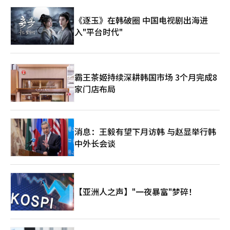
《逐玉》在韩破圈 中国电视剧出海进
入"平台时代"
霸王茶姬持续深耕韩国市场 3个月完成8
家门店布局
消息：王毅有望下月访韩 与赵显举行韩
中外长会谈
【亚洲人之声】"一夜暴富"梦碎！