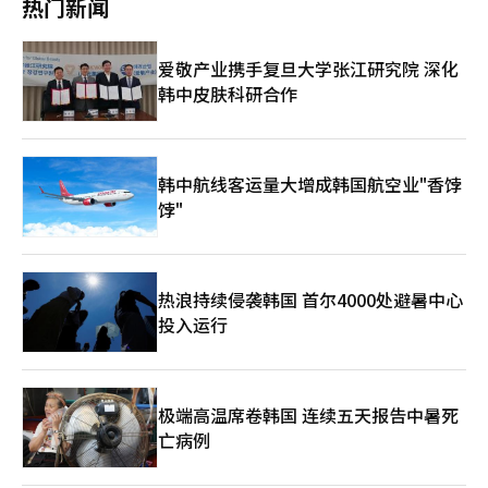
热门新闻
息、回购压力，需在财务健康和股东回报间做出选择。专家认为，
和投资不足。※ 本报道经人工智能（AI）系统翻译与编辑。
利率路径可能对整体经济产生下行压力。若下半年利率上调，企业
的利息负担可能对投资、就业和消费产生复合冲击。资本市场研究
爱敬产业携手复旦大学张江研究院 深化
院研究员郑华英表示：“低信用企业在盈利和财务健康恶化时，利
韩中皮肤科研合作
息成本可能迅速增加。政策当局需密切监测脆弱企业的融资条件，
并及时应对市场不安。”※ 本报道经人工智能（AI）系统翻译与编
辑。
韩中航线客运量大增成韩国航空业"香饽
饽"
热浪持续侵袭韩国 首尔4000处避暑中心
投入运行
极端高温席卷韩国 连续五天报告中暑死
亡病例