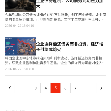
企业债务危机：公司债务到期压力加
的业绩改善和财务稳定性增强反映在此次评估中。公司在全球世亚
健性的投资扩展。去年，天堂集团的销售额达1.1499万亿韩元，同
大
集团的支持下，连续三年实现盈利，并改善了债务偿还能力。双龙
比增长7.3%。日本VIP和普通客户的消费额双双上升，推动了整体
建设在国内住宅项目、城市整修、改造以及海外建筑和土木工程项
规模的扩大。尤其是收购仁川格兰德凯悦酒店西塔（501间客房）
今年到期的公司债务规模超过91万亿韩元，创下历史新高。企业面
目中具有竞争力。特别是在改造领域，双龙建设通过多项业绩扩大
等前瞻性投资，被认为是未来收入增长的关键动力。◆ 债务比率
临的资金压力增加，可能影响新投资。若下半年基准利率上升，利
了市场份额。此次信用评级提升被认为是其金融筹资能力增强的标
84.4%&积极投资下的财务安全尽管进行了大规模投资，天堂集团
息负担将加剧，可能导致投资和就业减少，并引发金融市场不安。
2026-04-22 15:04:10
志。近期，建筑行业面临成本压力、未售出房屋增加、PF萎缩等
的财务指标仍保持在优良水平。首尔长忠洞旗舰酒店开发等新项目
根据金融投资协会的数据，截至21日，今年公司债务到期总额为
挑战。在这种情况下，财务稳健和担保能力强的公司更容易获得订
预计会增加借贷压力，但每年约2000亿韩元的稳健经营现金流为
91.2262万亿韩元，比去年增加12.3295万亿韩元。上半年到期金
单。业内人士认为，双龙建设此次评级提升将使其在民间开发和整
其提供了支持。截至2025年，天堂集团的净借款较去年底减少610
额为57.8962万亿韩元，占总额的63.4%，偿还压力集中在年初。
修项目的竞标中占据更有利的位置。双龙建设的相关人士表示，自
亿韩元，降至3773亿韩元。债务比率为84.4%，借款依赖度仅为
大部分到期债务是在2020至2021年低利率环境下发行的。企业当
企业选择偿还债务而非投资，经济增
并入全球世亚集团以来，公司盈利能力和财务实力得到改善，住宅
29.5%，显示出非常稳定的财务结构。NICE信用评价关注到
时为确保流动性大量发行债券，但随着基准利率上调和中东地缘政
长引擎或熄火
开发、整修和改造等领域的业务推进能力增强。此次获得AAA评级
以“天堂城市”综合度假村为中心的业绩持续性，以及通过新酒店
治风险，市场环境发生了变化，企业需以更高利率再融资。最近，
被视为提升市场信任度的重要契机。※ 本报道经人工智能（AI）系
收购增强客户吸引力。资本支出和营运资金负担被认为在现金创造
韩国银行的降息趋势基本结束，加上外部因素如日本国债利率急
韩国企业因中东地缘政治风险和利率波动，选择偿还债务而非投
统翻译与编辑。
能力范围内可控。天堂集团相关人士表示：“公司在业务表现和未
升，利率上行压力增加。上月23日，AA-级公司债3年期利率升至
资，导致企业盈利和融资条件恶化。企业的保守行为可能对经济增
来价值方面获得了市场的高度评价”，并称“将基于上调的信用度
4.197%，BBB-级升至9.979%。这种利率环境可能持续，市场预
长产生负面影响。 市场恐慌，企业优先偿还债务根据韩国银行数
页
2026-04-22 15:03:00
提高融资竞争力，为国内旅游业发展做出贡献”。
计下半年韩国银行可能上调基准利率1至2次，企业的再融资利率将
据，今年1至3月，公司债市场净偿还额达6.4万亿韩元。通常年初
更高，利息负担加重。利率上升和融资条件恶化使企业更关注短期
是企业通过公司债市场筹集资金的时期，但今年企业却专注于偿还
一
流动性，显示企业更注重生存而非扩张。利息负担扩大将抑制研发
债务，显示出企业对外部风险的担忧。国债利率上升和中东战争导
和设备投资，削弱长期竞争力，若再加上招聘减少和奖金下降，可
致成本压力增加，企业优先减少利息支出和增加现金储备。企业投
上
5
下
3
4
6
7
能导致家庭收入和消费能力下降。尤其是中小企业将面临更大压
资减少引发恶性循环企业投资减少可能导致就业市场萎缩，进而影
力。大企业凭借现金储备和高信用度相对稳定，但BBB级以下低信
响消费和内需。韩国银行的数据显示，3月企业信心指数下降至
一
用企业或中小企业可能面临融资困难的“信用紧缩”。若再融资失
94.1，4月的制造业和非制造业信心指数分别下降至95.9和91.2。
败或融资成本急升，部分企业可能陷入流动性危机。政策因素也加
企业盈利能力和资金状况也在恶化，可能导致投资进一步减少。韩
页
重了企业负担。政府推动股东回报增加，企业面临利息偿还和股
国银行调查总管李钟雄表示，经济增长放缓源于企业盈利能力下降