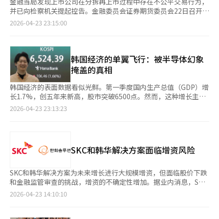
金融当局发现上市公司在分拆再上市过程中存在不公平交易行为，
并已向检察机关提起控告。金融委员会证券期货委员会22日召开第
8次例会，决定对A公司管理层等4人以违反资本市场法中的禁止不
2026-04-23 23:15:00
正当交易行为为由，向检察机关提起控告。A公司在分拆为两家上
市公司过程中，将不良子公司高价出售给与A公司无关的第三方，
虚假改善财务结构。调查显示，A公司及其子公司B公司的管理层
为实现分拆再上市，决定出售不良子公司B公司。过程中，A公司
韩国经济的单翼飞行：被半导体幻象
的最大股东及关联公司通过没有实际业务和资金实力的空壳公司C
掩盖的真相
收购B公司，并在交易后继续为B公司提供债务担保和资金支持。
嫌疑人故意在财务报表中遗漏巨额债务，使B公司的股票价值被高
韩国经济的表面数据看似光鲜。第一季度国内生产总值（GDP）增
估，从而成功实现A公司的分拆再上市。此过程中，A公司的股价
长1.7%，创五年来新高，股市突破6500点。然而，这种增长主要
一度大幅上涨，嫌疑人获取了巨额不当利益。关于B公司债务在B
集中在特定行业，形成了不平衡的繁荣。当前的经济增长更像是依
2026-04-23 23:13:23
公司财务报表及A公司合并财务报表中的遗漏问题，去年7月证监
赖于“芯片”的单翼飞行。半导体巨头的表现尤为突出。SK海力
会已采取罚款和检察通知等措施。若在金融投资产品交易中使用不
士第一季度销售额达52万亿韩元，营业利润37.6万亿韩元，创历史
正当手段或虚假记载重要事项以获取金钱或其他财产利益，将被视
新高。三星电子的营业利润预计达到57.2万亿韩元，超过去年全
为违反资本市场法，可处以一年以上有期徒刑或罚款（不当利益的
年。两家公司占据了上市公司总利润的67%。然而，其他行业如汽
SKC和韩华解决方案面临增资风险
最高6倍）等刑事处罚。金融当局表示，将密切关注不公平交易行
车和电池制造业却停滞不前。服务业和民间消费的增长率分别仅为
为，对发现的违法行为进行彻底调查并严肃处理，以维护资本市场
0.4%和0.5%。这种经济数据与民生感受的巨大差距显示出韩国经
交易秩序。同时，呼吁积极举报疑似资本市场不公平交易行为。※
济正陷入“高点幻象”。韩国银行4月的消费者信心指数（CCSI）
SKC和韩华解决方案为未来增长进行大规模增资，但面临股价下跌
本报道经人工智能（AI）系统翻译与编辑。
下降至99.2，跌破100的基准线。这是自2024年12月戒严以来的最
和金融监管审查的挑战，增资的不确定性增加。据业内消息，SKC
大跌幅。尽管半导体出口创下新高，股市上涨，但民众的心理却充
计划增资1万亿韩元，但由于股价波动，筹资规模可能不如预期。
2026-04-23 14:10:10
满恐惧和悲观。具体指标显示情况更加严峻。与家庭生活相关的指
SKC计划将5900亿韩元用于玻璃基板业务，4100亿韩元用于偿还
标如当前生活状况（91）和生活前景（92）均下降。当前经济判
债务。增资后，负债率预计从233%降至142%。然而，实际筹资
断指数暴跌18点至68。企业利润激增，而家庭却因担心未来收入