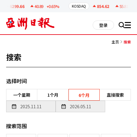
코
인
6299.66
40.89
+0.65%
854.62
55.81
+6.9
KOSDAQ
정
보
all
登录
搜
men
索
主页
搜索
搜索
选择时间
一个星期
1个月
直接搜索
6个月
搜索范围