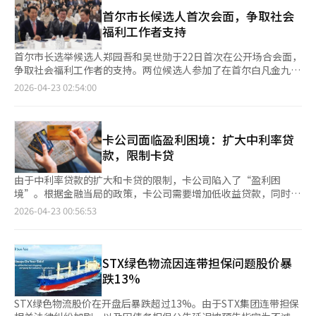
规模将影响财务改善和投资速度。SKC股价从每股10万韩元跌至8
而减少消费。中东能源危机加剧了供应侧价格压力，进一步削弱了
万韩元，初步发行价定为7万600韩元。5月11日将根据股价折扣
首尔市长候选人首次会面，争取社会
实际购买力。金融市场也面临风险。信用融资余额创新高，高信用
20%确定最终发行价。韩华解决方案的增资计划从2.4万亿韩元缩
福利工作者支持
者也开始使用高利率信用卡贷款。股市的高点可能是建立在不稳定
减至1.8万亿韩元，债务偿还金额从1.5万亿韩元调整至9000亿韩
的债务基础上。在资产价格上涨而收入基础脆弱的情况下，外部冲
元，发行股票数量从7200万股减少至5600万股，稀释率从29.5%
首尔市长选举候选人郑园吾和吴世勋于22日首次在公开场合会面，
击可能导致资产泡沫破裂，进而通过家庭债务影响整个社会。政府
降至24.6%。但金融监管审查结果和时间表仍是变数。韩华解决方
争取社会福利工作者的支持。两位候选人参加了在首尔白凡金九纪
需要走出“出口第一”和“历史性利润”的迷思。半导体周期一旦
案通过投资者关系活动解释增资的必要性，强调通过出售非核心资
念馆举行的首尔市社会福利工作者协会成立40周年纪念活动。活动
2026-04-23 02:54:00
逆转，韩国经济的唯一支柱可能动摇。货币和财政政策应超越短期
产和资本性筹资改善财务结构，约3.9万亿韩元，其他自救手段有
上，吴世勋强调了他的政策成就，指出在他的任期内，首尔市的债
经济指标，致力于重建内需基础和多元化产业结构。
限。两家公司均强调增资是为未来增长。SKC计划扩大半导体材料
务减少，并努力提高社会福利工作者的薪资和待遇。吴世勋表示，
业务，韩华解决方案在太阳能市场低迷中减少财务负担，并计划在
社会福利工作者的工作满意度从三年前的64.4%提高到81.7%，并
美国进行中长期投资。然而，投资者批评公司用股东资金偿还债
希望继续改善工作环境。郑园吾则表示，他的目标是将满意度提高
卡公司面临盈利困境：扩大中利率贷
务。汉阳大学教授李昌民指出，企业增资时未充分解释资金需求和
到90%，并强调社会福利的完成不仅依赖于制度和预算，还需要社
款，限制卡贷
替代方案，尤其是用于偿还债务的结构难以积极评价。※ 本报道
会福利工作者的努力。※ 本报道经人工智能（AI）系统翻译与编
经人工智能（AI）系统翻译与编辑。
辑。
由于中利率贷款的扩大和卡贷的限制，卡公司陷入了“盈利困
境”。根据金融当局的政策，卡公司需要增加低收益贷款，同时减
少高收益贷款，导致行业负担加重。截至今年第一季度，卡公司的
2026-04-23 00:56:53
中利率贷款金额达到2.57万亿韩元，创下季度最高纪录。与此相
对，商业银行的中利率贷款比例下降，储蓄银行的贷款金额同比减
少约40%。实际上，只有卡公司在积极扩大中利率贷款。金融当局
要求扩大中利率贷款供应，以提高中低信用者的金融可及性。去
STX绿色物流因连带担保问题股价暴
年，卡公司的中利率贷款金额同比增长43%，达到7.919万亿韩
跌13%
元。然而，由于中利率贷款的利率较低且风险较高，卡公司认为其
盈利能力有限。与此同时，卡贷作为卡公司的主要收入来源，却受
STX绿色物流股价在开盘后暴跌超过13%。由于STX集团连带担保
到限制。今年第一季度，9家卡公司的卡贷余额达到42.9942万亿