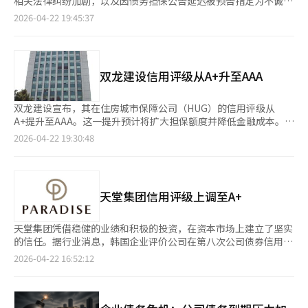
相关法律纠纷加剧，以及因债务担保公告延迟被预告指定为不诚实
韩元，创下历史新高。金融当局为管理家庭债务，将卡公司家庭贷
公告公司，投资者情绪受到严重影响。根据韩国交易所的信息，截
2026-04-22 19:45:37
款余额的增长率限制在1%至1.5%之间，远低于去年的目标。卡公
至当天上午10点29分，STX绿色物流的股价为5180韩元，较前一
司面临着增加低收益中利率贷款和减少高收益卡贷的双重挑战。业
交易日下跌810韩元（13.52%）。投资者情绪的主要影响因素是
内人士指出，这种政策组合对盈利和资产管理构成了压力。尤其是
集团结构的法律风险。STX集团的或有债务风险可能会成为现实。
在银行贷款门槛提高的情况下，中低信用者的资金需求流向卡公
STX绿色物流曾在2023年11月29日至2024年11月30日期间，为最
双龙建设信用评级从A+升至AAA
司，如果卡贷也受到限制，卡公司的贷款供应能力可能会受到影
大股东的特殊关系人STX的贷款提供了1857亿韩元的债务担保。公
响。尽管金融当局计划通过提供激励措施来推动中利率贷款的扩
司于2023年9月1日从STX分立成立，根据公司法，与STX共同承担
大，但业内人士认为，在已经增加贷款的情况下，额外的激励效果
分立前债务的连带责任。同时，STX绿色物流向首尔南部地方法院
双龙建设宣布，其在住房城市保障公司（HUG）的信用评级从
有限。一位卡公司关系人表示：“中利率贷款已经按照政策方向扩
对韩国产业银行提起了“债务不存在确认诉讼”，请求法院确认
A+提升至AAA。这一提升预计将扩大担保额度并降低金融成本。在
大，如果同时限制卡贷，贷款运作将变得困难。”
2024年11月28日签署的STX相关连带担保合同中的担保债务不存
建筑市场低迷和项目融资（PF）市场紧缩的情况下，双龙建设的
2026-04-22 19:30:48
在。此外，公告风险也加剧了问题。韩国交易所通知STX绿色物
财务稳定性得到了认可。HUG根据施工企业的财务状况、管理能力
流，由于其在2023年11月20日的“对他人债务担保决定”公告延
和业务执行能力进行综合评估，授予信用评级。该评级是PF担
迟至今年4月20日，违反了证券市场公告规定，预告将其指定为不
保、分销担保和缺陷维修担保等业务的核心指标。在建筑行业，
诚实公告公司。※ 本报道经人工智能（AI）系统翻译与编辑。
HUG信用评级不仅仅是评估，更是业务竞争力的关键。PF项目
天堂集团信用评级上调至A+
中，评级影响担保规模和融资条件；在住宅项目中，评级影响分销
担保的发放与条件。资金环境越困难，信用评级的重要性越大。去
年，2740家评估企业中仅有13家获得AAA评级。双龙建设此次进
天堂集团凭借稳健的业绩和积极的投资，在资本市场上建立了坚实
入这一优质企业行列，被认为是大型建筑公司中的一员。评级提升
的信任。据行业消息，韩国企业评价公司在第八次公司债券信用评
后，双龙建设的担保额度大幅增加，今年总担保额度约为14.95万
级中，将天堂集团的信用评级从原来的“A(积极)”上调至“A+(稳
2026-04-22 16:52:12
亿韩元，比去年增加约5万亿韩元。这将扩大其在新开发项目、城
定)”。NICE信用评价也维持了去年10月授予的“A+(稳定)”评
市整修和改造项目中的业务范围。由于担保费率降低，预计金融成
级，重申了天堂集团的财务稳健性。◆ 赌场表现强劲&酒店收购推
本也将减少。建筑公司在项目推进过程中使用各种担保，信用评级
动评级上调评级上调的主要原因包括：赌场客户需求增加带来的业
提升将降低成本负担，有助于改善盈利能力。双龙建设表示，近期
绩改善、酒店收购及新酒店建设带来的收入增长预期、基于财务稳