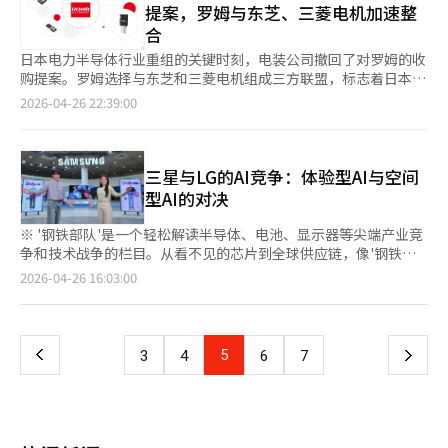
司不仅依靠单一业务，而是通过整个生态系统的力量成长。
提案，罗姆与东芝、三菱电机加速整
早苗表示，冷战后的国际秩序已成过去，需自主加强防卫能力。
实验的灵活性。分拆后的公司可以更容易地获得外部投资，迅速扩
Coupang正处于从电子商务企业向生活基础设施企业转型的关键
合
劳动委：货运工会为谈判对象 劳动委员会裁定，CJ大韩通运和韩
展业务，同时保持与LG电子的合作关系。此次分拆的四个团队分
时期。它不仅销售商品，还试图将配送、内容、食品配送、广告和
进的用户性审判中，货运工会为谈判对象。这可能影响BGF事件中
别开发了硬件设计错误检测AI解决方案、代码质量改进AI代理、厨
日本电力半导体行业重组的关键时刻，电装公司撤回了对罗姆的收
数据服务连接到日常生活中。未来的评价将更多地取决于其是否能
的持续冲突。劳动部官员表示，尽管货运工会提出谈判要求，但
房自动化机器人和阻燃材料设计解决方案，均面向企业客户。LG
购提案。罗姆选择与东芝和三菱电机组成三方联盟，标志着日本半
成为一个可持续和受信赖的平台。从社交电商起步的小公司已成长
BGF事件需单独处理。 50岁男子在民主党总部前自焚未遂 一名50
电子的内部创业分拆不仅是新业务的探索，更是开放创新战略的一
导体行业重组的重心从“整车企业整合”转向“制造商间整合”。
2026-04-26 22:39:00
为改变韩国消费者订单习惯的企业。市场关注的下一个场景是，
岁男子在首尔民主党总部前试图自焚，被警方制止后送医。据悉，
部分。公司通过这种方式，既能保持技术竞争力，又能通过生态系
根据《日本经济新闻》报道，电装曾计划通过公开收购以约1.3万
Coupang能否建立更强的信任和更广泛的生态系统。※ 本报道经
该男子因私人恩怨而非政治目的来到现场。 日媒：三星电子计划
统实现合作。LG电子表示，分拆后的公司将在7月明确股权结构和
亿日元收购罗姆，但未能获得罗姆的同意。电装此前已通过公开收
人工智能（AI）系统翻译与编辑。
年内退出中国家电市场 据日本经济新闻报道，三星电子计划年内
合作方式。公司计划在未来扩大与外部初创公司的合作，进一步强
购获得罗姆约5%的股份，并计划在半导体领域展开合作，但未能
退出中国家电和电视销售市场。三星计划在本月内做出最终决定，
化开放创新。※ 本报道经人工智能（AI）系统翻译与编辑。
成功掌握经营权。与此同时，罗姆与东芝和三菱电机的整合谈判正
三星与LG的AI竞争：体验型AI与空间
并逐步处理库存。但三星表示尚未做出任何决定。 检方驳回李总
在进行中，三家公司自3月起开始讨论电力半导体业务整合，三方
型AI的对决
统‘特惠案’韩国总统李在明因“韩国燃气公社地块开发特惠
联盟的计划可能会加速。罗姆在碳化硅（SiC）基电力半导体方面
案”被控滥用职权，检方在三年后驳回此案。检方认为缺乏具体理
具有优势，电装希望通过收购提升竞争力。然而，罗姆担心被纳入
※ '钢铁部队'是一个轻松解读半导体、电池、显示器等尖端产业竞
由和证据，决定不予起诉。 ‘内乱首脑’上诉案开庭与12·3紧急
电装后，业务将过于集中于车用半导体，影响与其他汽车零部件客
争和技术战争的栏目。从看不见的芯片到全球供应链，像'钢铁部
戒严相关的前总统尹锡悦内乱首脑案上诉于27日开庭。与尹同案的
户的关系。相比之下，三方联盟可以在工业、基础设施和家电等多
队'一样奔走在产业前线，生动传达。周末为自己充电，感受韩国
页
2026-04-26 16:03:00
其他军警高层也同时开庭。下次庭审将于5月7日进行。 全国多云
个领域实现平衡发展。全球竞争环境也是三方联盟形成的背景之
产业的力量！<编辑者注> 【经济日报】三星电子和LG电子正在将
有雨，注意山火 28日全国大部分地区多云。预计部分地区有小
一。欧洲和美国公司如英飞凌和安森美占据市场领先地位，中国企
AI竞争从产品转向空间。AI技术已从单一设备功能扩展到控制用户
一
雨，需注意防火。气温范围：早晨9至14度，白天14至24度。
业则在低价策略上发力。日本主要企业的市场份额大多低于5%，
环境的整体技术。4月22日至24日在首尔三成洞COEX举行
单个企业难以突破规模限制。在特斯拉和比亚迪加强自主半导体设
的“2026世界IT展”最直观地展示了这一变化。展出的技术更注
上
5
下
3
4
6
7
计，福斯汽车与中国企业合作开发车用SoC的背景下，三方联盟成
重体验而非性能。三星电子将AI呈现为“可见的体验”。展厅入口
为应对外部压力的选择。然而，三方联盟的实现仍面临挑战，首先
的无眼镜3D显示器和AI导航不仅是展示装置，更是设计观展体验
一
是说服股东。罗姆股价因电装收购预期上涨至3700日元，股东失
的起点。显示器不仅传递信息，还扩展为吸引用户并引导反应的界
去通过公开收购立即获利的机会，三方整合能否提供更高的企业价
面。这种趋势在体验区延续。微型RGB、Galaxy S26体验、XR和
页
值成为关键。6月的股东大会将是管理层信任的考验。罗姆社长东
游戏区等技术不再单独展示，而是形成一个整体。AI不再仅仅是功