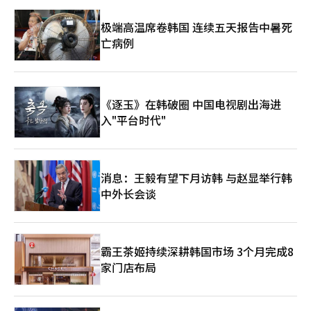
接，重视生态系统服务扩展。两家公司都在基于AI建立长期客户关
系，确保持续盈利。钢铁部队的视线停留之处，AI竞争不再局限于
极端高温席卷韩国 连续五天报告中暑死
产品竞争。以空间为中心的环境设计竞争正在重塑市场格局。在超
亡病例
越智能手机和家电，扩展到家庭乃至城市的趋势中，胜负的关键在
于应用领域，而非技术。比功能更重要的是空间设计和连接结构。
最终，设计空间的企业将掌握市场主导权。※ 本报道经人工智能
（AI）系统翻译与编辑。
《逐玉》在韩破圈 中国电视剧出海进
入"平台时代"
消息：王毅有望下月访韩 与赵显举行韩
中外长会谈
霸王茶姬持续深耕韩国市场 3个月完成8
家门店布局