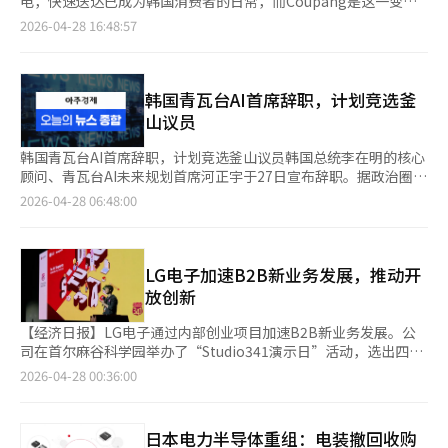
电，快速送达已成为韩国消费者的日常，而Coupang是这一变化
体、AimFuture、DeepEye等。任PD表示，该项目的主要目的是
国厂商全球电视销量市场份额总计31.9%，超过三星和LG电子的
的象征。它不仅是一个在线购物平台，更是改变了配送速度和消费
2026-04-28 16:48:57
支持国内无晶圆厂企业的全球拓展，重点放在无晶圆厂领域。通过
30.4%。 中国市场调查公司洛图科技称，去年中国电视出货量达
期望的公司。Coupang起初是社交电商平台，专注于折扣券和团
与国内全球需求企业合作，从半导体开发到产品商业化，增强技术
3289万台，其中包括三星在内的海外品牌出货量不到100万台。国
购。然而，市场竞争激烈，Coupang果断转型，建立自己的物流
能力，实现双赢。※ 本报道经人工智能（AI）系统翻译与编辑。
外厂商的生存空间被一再压缩。 三星电子方面对于这一报道回应
网络。这一大胆的选择改变了韩国的零售格局。火箭配送是
称“日前尚未作出任何决定”。 本月15日，三星电子影像显示器
Coupang的核心。通过自有物流中心和配送人员，Coupang控制
韩国青瓦台AI首席辞职，计划竞选釜
事业部社长龙锡宇出席在首尔举行的“The First Look 首尔
了从下单到配送的全过程，改变了消费者对配送速度的期待。配送
山议员
2026”活动时，回应有关三星将缩减在中国当地家电和电视业务
不再是附加服务，而是核心产品。火箭配送不仅仅是速度。它需要
的报道时，承认中国市场经营确实面临挑战，正在研究多种业务模
强大的物流运营能力、库存管理、区域需求预测和客户体验设计。
韩国青瓦台AI首席辞职，计划竞选釜山议员韩国总统李在明的核心
式。但他同时强调，外界有关三星在中国市场陷入危机的说法存在
这是Coupang的竞争优势，后来的竞争者难以复制。WOW会员也
顾问、青瓦台AI未来规划首席河正宇于27日宣布辞职。据政治圈消
夸大成分，情况并没有外界担忧得那么严重。 有观点预测，三星
是Coupang成长的重要因素。通过会员模式，客户享受免费配送
息，河正宇将在5月4日的公职人员辞职截止日期前，为6月3日的
2026-04-28 06:48:00
电子今后或将家电业务重心转向表现强劲的美国市场。根据市场研
和各种优惠，增加了客户忠诚度和重复购买率，提升了物流投资效
国会议员补选做准备。预计他将在28日提交辞呈，并正式宣布参加
究机构Mordor Intelligence的资料，三星在去年美国电视销售额
率。Coupang的业务迅速扩展，进入了食品配送和内容领域，并
釜山北甲的补选。釜山北甲因全在秀议员参选釜山市长而空缺。目
排名中居首，在冰箱和洗衣机等白色家电领域市场份额也较高。
开始进军海外市场。它不再只是一个购物应用，而是一个争夺消费
前，前国家报勋部部长朴敏植和前国民力量党代表韩东勋已宣布参
者时间的生活平台。尽管曾被贴上“亏损企业”的标签，但随着市
选。民主党计划于29日左右举行人才引进仪式，以战略提名方式引
LG电子加速B2B新业务发展，推动开
场份额的扩大和运营效率的提高，Coupang的盈利能力逐渐被认
进候选人。‘内乱参与’朴成宰被判20年，6月9日一审宣判 因参
放创新
可。技术在Coupang的发展中扮演了重要角色，需求预测、推荐
与12·3紧急戒严内乱罪和接受金建熙夫人调查请求，前法务部长
系统、物流优化和广告平台的提升都依赖于数据和技术。然而，随
朴成宰被判20年。内乱特别检察官团队在27日的结案陈词中请求
【经济日报】LG电子通过内部创业项目加速B2B新业务发展。公
着Coupang的快速增长，社会责任问题也随之而来。劳动环境、
法院对朴成宰进行严厉判决，以警示“法律技术者”。朴成宰被控
司在首尔麻谷科学园举办了“Studio341演示日”活动，选出四个
市场支配力、中小卖家关系和佣金政策等问题一直备受争议。个人
在2024年12月3日紧急戒严宣布后，召集法务部高层会议，参与内
内部创业团队进行分拆。这些团队专注于AI、机器人和材料等B2B
2026-04-28 00:36:00
信息保护也是一个重要议题，客户信息是服务竞争力的核心资产，
乱犯罪。他还被指控接受金夫人的请求，指示下属不当行为。6月9
领域。全球家电市场增长放缓，LG电子通过分拆内部创业公司，
但同时也是企业必须承担的重大责任。Coupang的竞争力来自多
日将进行一审宣判。日本召开安保文件修订专家会议据报道，日本
吸引外部投资和市场验证，以应对挑战。公司希望通过这种开放创
方面。全国物流网络、快速配送体验、强大的应用使用习惯、基于
政府为修订三大安保文件而成立的专家会议于27日首次召开。会议
新策略，保持技术领先。LG电子的“Studio341”项目旨在发掘和
日本电力半导体重组：电装撤回收购
会员的忠诚客户、技术基础设施和多样化的生活服务共同作用。公
由15名专家组成，包括前驻美大使佐佐江贤一郎等。日本首相高市
培养内部创业公司，然后将其独立化。此举有助于加快决策和业务