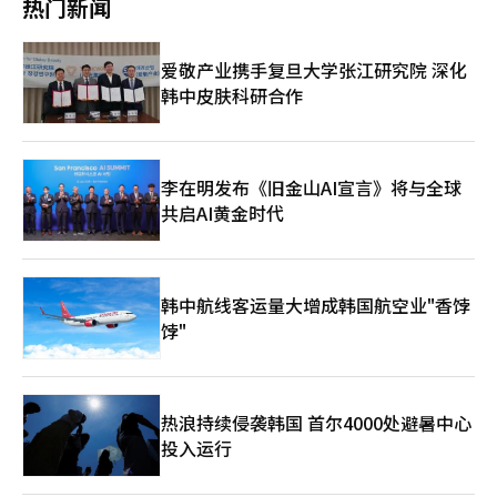
热门新闻
正和表示，三方联盟可以最大化股东价值，超越电装提案。罗姆的
能，而是融入内容和体验中，以用户反应为中心运作。 相反，LG
SiC技术、东芝的客户网络和三菱电机的高压基础设施优势结合，
电子将AI呈现为“不可见的环境”。以“为您而设的家”为主题，
可能使三家公司在全球电力半导体市场中跻身前二。其次是执行力
展馆被构造成一个居住空间，AI作为生活系统而非产品展示。回家
爱敬产业携手复旦大学张江研究院 深化
问题。多家公司整合可能导致决策结构复杂化，主导权调整需要时
时灯光和空调自动开启，厨房根据食材推荐菜单，影院空间根据情
韩中皮肤科研合作
间。过去东芝与罗姆的合作谈判未能具体化，此次可能重蹈覆辙。
况调整音效。各个家电不再是独立功能，而是整体流动的一部分。
此次交易的失败被视为日本电力半导体行业选择“制造商间水平整
在这种结构中，AI不再是特定设备的功能，而是操作整个空间的系
合”而非“整车企业垂直整合”的信号，但能否转化为实际竞争力
统。用户未察觉时，环境已先行反应，生活流畅自然。两家公司的
取决于未来的执行情况。※ 本报道经人工智能（AI）系统翻译与编
策略截然不同。三星电子专注于通过设备和界面扩展用户体验，而
辑。
LG电子则通过空间和环境组织生活。AI的应用领域不同，策略也
李在明发布《旧金山AI宣言》将与全球
随之变化。这种变化背后是AI技术的普及。大型语言模型和生成型
共启AI黄金时代
AI技术迅速扩展，智能手机、电视、家电等设备普遍配备AI功能。
AI的存在已不再是差异化因素。企业不再仅仅追求性能竞争，而是
重新定义AI的实际运作方式和用户体验变化的竞争力。相同功能在
不同环境和连接结构中，感知价值不同。在此过程中，单一产品竞
韩中航线客运量大增成韩国航空业"香饽
争逐渐显露局限，设备间连接性和空间整合成为新的竞争焦点。AI
饽"
不再是单一功能，而是扩展为组织生活的系统。盈利结构也在向这
一方向转变。从传统硬件销售转向订阅和管理、数据驱动服务，盈
利模式转为长期和重复。AI使得产品状态实时管理和使用模式分析
成为可能，销售后持续提供服务。尤其是设备间连接性增强，形成
了以空间为单位的服务结构。家电、移动设备、内容形成一个整体
热浪持续侵袭韩国 首尔4000处避暑中心
流动，客户接触点扩大，增加了附加服务的可能性。这种变化在企
投入运行
业战略中也得到验证。LG电子通过订阅家电和管理服务，建立了
产品使用全过程盈利结构。三星电子则通过智能手机加强设备间连