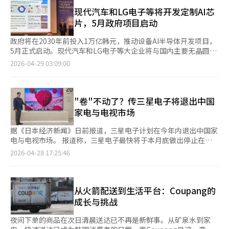
布的家用机器人CLOiD与英伟达的Isaac机器人平台结合。Isaac平
间。通过开业优惠，我们希望提高客户满意度。”运城店的开业促
台可以在物理模拟环境中进行机器人学习，提高开发效率。LG电
现代汽车和LG电子等将开发定制AI芯
销活动可通过到店参与，详细信息可在现场确认。※ 本报道经人
子计划通过在虚拟环境中训练CLOiD后应用于实际空间，以提高开
片，5月政府项目启动
工智能（AI）系统翻译与编辑。
发速度和完成度，使其成为具备自主判断和行动能力的AI家居伙
伴。英伟达将利用其GPU、AI软件和模拟技术全面支持机器人学习
政府将在2030年前投入1万亿韩元，推动设备AI半导体开发项目，
和性能提升，建立机器人数据与AI模型学习的良性循环。业内人士
5月正式启动。现代汽车和LG电子等大企业将与国内主要无晶圆厂
认为，此次合作可能超越技术合作，扩展为“AI-机器人整合生态
合作，开发定制AI半导体。任基泽韩国产业技术企划评价院PD在
2026-04-29 03:09:00
系统”建设，成为市场竞争的关键点。此前，双方已在首尔麻谷
28日的论坛上表示，“K-设备AI半导体技术开发项目”将于5月启
LG AI研究院达成合作，将超大AI模型EXAONE与英伟达的
动，并计划持续5年。任PD指出，已与科学技术部和产业部进行最
Nemotron生态系统结合。LG电子计划以此为基础，加速扩展机
终检查会议，预计5月底发布提案请求书（RFP）。目前RFP草案
器人、家电和移动领域的物理AI业务。※ 本报道经人工智能（AI）
已完成，将根据预算稍作修改后发布。该项目旨在由国内无晶圆厂
"卷"不动了？传三星电子将退出中国
系统翻译与编辑。
设计企业所需的AI半导体，并由国内代工厂生产。现代汽车等企业
家电与电视市场
所需的AI半导体将由无晶圆厂设计，三星电子等代工厂生产。目标
是在汽车、物联网、家电、机械、机器人、国防等四大领域开发设
据《日本经济新闻》日前报道，三星电子计划在今年内退出中国家
备AI半导体并制造先进产品。系统半导体需要按行业定制，政府研
电与电视市场。 报道称，三星电子最快将于本月底做出停止在中
发规划中已反映这一特点。任PD强调，现政府最大的R&D政策变
国境内销售家电和电视的最终决定，并向当地合作伙伴及雇员进行
2026-04-28 17:25:46
化是连接无晶圆厂与行业代表企业。今年将根据可行性研究和需求
说明。同时开始逐步处理现有库存，计划在年内全面结束销售业
调查结果，支持七大领域。汽车领域将开发面向下一代软件中心车
务。 三星电子目前仍在中国生产冰箱、洗衣机、空调等家电，今
辆的高级驾驶辅助系统（ADAS/AD）域控制器；物联网和家电领
后预计将继续维持当地家电生产体系，并将中国工厂作为面向周边
域将开发人性化智能空间系统及设备AI半导体技术。此外，还将支
国家的供应枢纽加以利用，以维持全球供应链运作。 三星此举主
从火箭配送到生活平台：Coupang的
持商用级协作机器人设备AI计算单元和基于神经网络处理器
要因为在中国市场的价格竞争力持续下滑。随着中国本土品牌价
成长与挑战
（NPU）的下一代AI协作机器人产品化开发。参与企业包括现代汽
格“内卷”升级，产品品质不断提升，逐步扩大在全球市场中的影
车、LG电子、斗山机器人、大同、韩国航空宇宙产业等。无晶圆
响力，令三星在当地市场面临更大压力。 英国调查机构欧睿信息
夜间下单的商品在次日清晨送达已不再是新鲜事。从矿泉水到家
厂企业有Nextchip、Telechips、DeepX、Moblin、Boss半导
咨询公司（Euromonitor）发布数据显示，去年海信、TCL等中