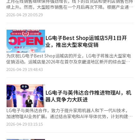
上月在线销售继续保持强劲增长，线下的百货店和便利店销售也持
续上升。然而，大型超市销售在一个月后再次下降。根据产业通商
部29日发布的《2026年3月主要零售企业销售趋势》，上月主要零
2026-04-29 20:05:29
售企业销售同比增长5.6%。线下销售同比增长1.9%。其中，百货
店增长14.7%，便利店增长2.7%，而大型超市下降15.2%，中型
超市下降8.6%。特别是百货店和便利店的销售自去年7月以来连续
9个月增长。百货店因外国游客增加、春季出游和新学期需求，国
LG电子Best Shop运城店5月1日开
际品牌销售大幅增长。便利店在加工食品、即食食品、烟草和杂货
业，推出大型家电促销
方面表现良好。相反，大型超市因在线消费的转移，食品和生活用
品等大多数商品类别表现不佳，导致销售下降。中型超市连续4个
为庆祝LG电子Best Shop运城店的开业，LG电子将推出大型家电
月下降。从季度来看，大型超市自2024年第二季度以来连续8个季
促销活动。运城店是2026年在首尔及京畿道地区新开的综合型门
度表现不佳，中型超市自去年第三季度以来连续3个季度下降。在
店，提供高端家电体验和定制咨询服务。开业活动将于5月1日开
2026-04-29 19:48:43
线销售同比增长8.1%，自统计开始以来持续增长。化妆品增长
始，期间提供多种促销，包括主要家电的开业特惠、购买条件赠
15.8%，食品增长10.6%，生活和家庭用品增长9.5%，家电电子
品、会员积分奖励等。特别是，购买多种产品的顾客可享受最高
增长11.1%，儿童和婴幼儿用品增长10.7%，书籍和文具增长
650万韩元的优惠。根据购买金额，还提供不同的赠品，预计将吸
4.1%。按业态分类的销售比例为：在线销售60.6%，百货店
引计划搬家、入住或结婚的顾客。具体优惠和适用条件视购买产品
LG电子与英伟达合作推进物理AI，机
15.4%，便利店13.9%，大型超市8.1%，中型超市2.0%。与去年
和活动标准而定。LG电子还提供家电订阅服务优惠，用户可减少
器人竞争力大跃进
相比，在线销售比例增加1.6个百分点，线下销售比例减少1.6个百
初期购买成本，并在合同期内享受免费维修和定期保养服务，但因
分点。※ 本报道经人工智能（AI）系统翻译与编辑。
客户过失导致的维修等项目可能不包括在内。新入住公寓的客户还
LG电子与英伟达合作，致力于提升家用机器人和下一代AI技术，
可享受团购优惠，针对运城中央站附近的新公寓住户，提供定制家
加速物理AI业务扩展。通过结合家电和AI半导体优势，计划构建机
电套餐咨询和团购条件。提前预约咨询的客户将获得特别赠品，并
器人和AI的整合生态系统。28日，据业内消息，LG电子CEO柳在
2026-04-29 03:15:15
可在店内享受更舒适的1对1定制咨询服务，进行产品比较和购买计
哲在首尔汝矣岛总部会见了英伟达Omniverse和机器人产品营销
划的套餐建议。LG电子Best Shop的相关负责人表示：“运城店
高级总监麦迪逊·黄。双方将重点讨论将LG电子在CES 2026上发
不仅是一个销售门店，更是一个提供客户体验和生活方式建议的空