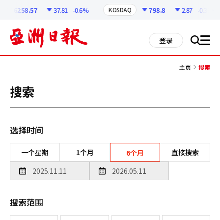
코
인
6258.57
37.81
-0.6%
798.8
2.87
-0.36%
KOSDAQ
정
보
all
登录
搜
men
索
主页
搜索
搜索
选择时间
一个星期
1个月
直接搜索
6个月
搜索范围