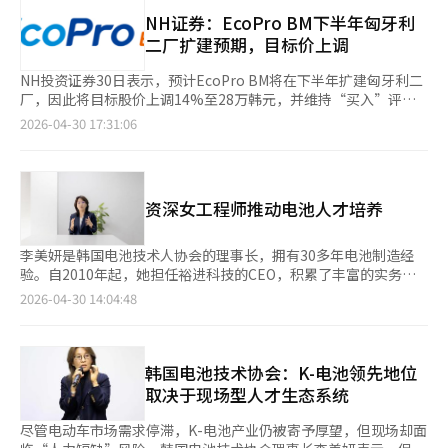
览还将独家放映约10分钟的短片“哈秋Ping的惊险氢车救援行
动”，讲述现代汽车研究员SapunPing制造的NEXO被盗后，赛车
NH证券：EcoPro BM下半年匈牙利
手哈秋Ping和朋友们找回的故事。现代汽车在4月27日发布了短片
二厂扩建预期，目标价上调
预告片，提升了观众对展览的期待。此外，展览还设有“现代汽车
x TiniPing体验区”，通过TiniPing的故事，趣味学习NEXO的原
NH投资证券30日表示，预计EcoPro BM将在下半年扩建匈牙利二
理，并享受露营体验。展览还将展示11种儿童收藏品，包括玩具和
厂，因此将目标股价上调14%至28万韩元，并维持“买入”评
车用物品，并计划展出“现代儿童汽车展”10周年的获奖作品，最
级。NH投资证券研究员朱民宇在报告中指出，考虑到欧洲的IAA和
2026-04-30 17:31:06
佳作品将在高阳工作室三楼展出。为庆祝儿童节，5月5日当天将在
TCA法规，前端客户的战略正在调整，CATL等新客户的订单可能
高阳工作室举办“Catch! TiniPing合唱秀”，TiniPing角色将现
性增加。他分析称，EcoPro BM是三星SDI的主要正极材料供应
场表演，为孩子和家庭带来欢乐。现代汽车品牌营销本部长（副总
商，预计将受益于三星SDI在欧洲电动车（如Ioniq 3、EV2、奥
裁）池成元表示：“我们将努力提高与未来潜在客户儿童群体的品
迪、奔驰、宝马）销售扩大的溢出效应。此外，他补充道，圆柱电
资深女工程师推动电池人才培养
牌亲密度，并为下一代创新提供灵感。”※ 本报道经人工智能
池（BBU，电动工具）销售恢复也将带来直接收益。朱研究员表
（AI）系统翻译与编辑。
示，EcoPro BM今年第一季度销售额为6054亿韩元，同比下降
4%，营业利润为209亿韩元，超过市场预期。三星SDI的欧洲新车
李美妍是韩国电池技术人协会的理事长，拥有30多年电池制造经
型（EV2、Ioniq 3）开始量产NCMA材料，非电动车销售因三星
验。自2010年起，她担任裕进科技的CEO，积累了丰富的实务经
SDI的电动工具和BBU需求改善而提升。他还指出，SK On的销售
验。李美妍1976年出生，毕业于忠清大学机械设计系，随后在中
2026-04-30 14:04:48
约为4000吨，随着大众ID.4（欧洲版）销量逐步恢复，较上季度增
原大学和庆熙大学完成学业，开始了她的工程师生涯。2010年，
长。预计良好业绩的背景将持续，价格和销量均将继续增长。※
她在忠北清州创立了裕进科技，专注于电池工艺设备的设计和运
本报道经人工智能（AI）系统翻译与编辑。
营。裕进科技生产电池组装工艺的关键部件，市场占有率达60%。
作为协会理事长，她致力于培养电池和电动车产业的技术人才。协
韩国电池技术协会：K-电池领先地位
会通过电池性能评估、诊断和安全教育，已培养出1200多名专业
取决于现场型人才生态系统
人才，并与50多家机构建立了合作网络。李美妍强调，电池技术和
设备在快速发展，但熟练掌握这些技术的人才仍然不足。她指出，
尽管电动车市场需求停滞，K-电池产业仍被寄予厚望，但现场却面
产业竞争力最终取决于理解现场的人，而非技术本身。协会正专注