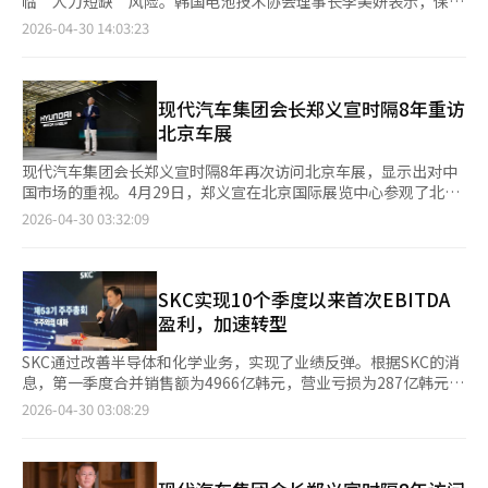
临“人力短缺”风险。韩国电池技术协会理事长李美妍表示，保持
于培养能够安全操作电池并基于数据做出判断的实务型技术人才。
K-电池的领先地位需要建立以现场为中心的人才生态系统。她指
2026-04-30 14:03:23
李美妍表示，未来市场竞争力将由具备电池安全和火灾应对能力的
出，未来竞争力取决于能否获得即刻投入现场的实务型技术人才。
人才决定，协会将努力建立一个让技术人员发挥核心作用的生态系
李美妍在接受采访时指出，韩国电池产业最大的问题是“人力错
统。※ 本报道经人工智能（AI）系统翻译与编辑。
配”。她表示，产业快速增长，但现场所需人力仍然不足，教育与
现场的脱节导致企业需重新培训新员工，造成管理效率低下。目
现代汽车集团会长郑义宣时隔8年重访
前，现场需要能够基于数据诊断和解决问题的“判断型技术者”。
北京车展
李美妍强调，现有教育结构“理论70%，实习30%”与现场需求
相反，若不转向实习为主的教育，问题将持续。韩国电池企业正面
现代汽车集团会长郑义宣时隔8年再次访问北京车展，显示出对中
临严重人力短缺。据预测，2032年国内二次电池产业人力需求将
国市场的重视。4月29日，郑义宣在北京国际展览中心参观了北京
超过11万人，需新增5.4万名专业人才。然而，目前相关专业毕业
车展（Auto China 2026），考察了包括比亚迪在内的主要中国电
2026-04-30 03:32:09
生和实务人力每年仅数千人，尤其是研发和生产现场的技术人员严
动车企业的展台，了解电动车、电池和自动驾驶等领域的竞争力。
重不足。全球市场情况类似。国际能源署数据显示，2024年全球
这是郑义宣自2018年以来首次重返北京车展，继去年参加上海车
能源部门就业人口达7600万，比2019年增加500万，电动车和电
展后连续两年访问中国车展。北京车展于4月24日开幕，展览面积
池相关岗位每年增加约80万个。企业普遍面临无法获得具备实务能
达38万平方米，相当于50多个足球场，是全球最大规模的汽车展
SKC实现10个季度以来首次EBITDA
力的人才的困境。李美妍指出，海外生产基地快速增加，但能设置
览会。现代汽车在此次车展上全球首发了IONIQ V，表达了重振中
盈利，加速转型
现场和管理质量的核心工程师严重不足。她强调，稳定运营全球生
国市场的决心。现代计划在未来5年内推出20款新车型，将年销量
产线需要培养当地人力，并由韩国工程师引领技术。她还强调，电
提升至50万辆。※ 本报道经人工智能（AI）系统翻译与编辑。
SKC通过改善半导体和化学业务，实现了业绩反弹。根据SKC的消
池人才培养与全球竞争力直接相关。虽然中国在产业规模和增长速
息，第一季度合并销售额为4966亿韩元，营业亏损为287亿韩元。
度上领先，但韩国在精密工艺、质量和安全标准上具有优势，需以
亏损幅度较上季度大幅缩小，息税折旧摊销前利润（EBITDA）达
2026-04-30 03:08:29
高级工程师为中心的战略应对。韩国电池技术协会致力于培养“即
到100亿韩元，为10个季度以来首次盈利。去年11月上任的SKC社
刻投入现场的实务型人才”，并运营电池性能评估师等专业人才培
长金钟宇取得了良好开端。半导体材料部门第一季度销售额为683
养项目。协会正加快建设资格体系的公信力和技术人员履历管理系
亿韩元，营业利润为236亿韩元。由于人工智能数据中心需求增
统。李美妍认为，仅靠协会努力有限，国家层面的基础设施支持必
加，高附加值测试插座销售增长，营业利润率达到34.5%，创下季