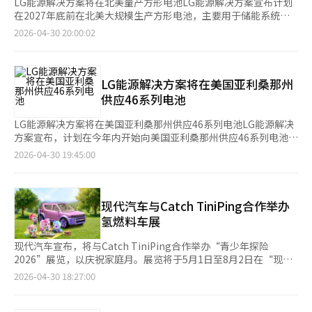
LG能源解决方案将在北美量产方形电池LG能源解决方案宣布计划
在2027年底前在北美大规模生产方形电池，主要用于储能系统
（ESS）。此外，公司还将在韩国的五昌工厂进行电动汽车电池的
2026-04-30 20:00:02
试点生产，并与客户合作进行准备。LG能源解决方案表示，方形
电池在储能系统中的需求正在增加，公司将通过北美的生产基地满
足这一需求。公司还计划在五昌工厂进行电动汽车电池的试点生
产，以便更好地满足客户需求。“我们正在积极准备，以确保在未
LG能源解决方案将在美国亚利桑那州
来几年内能够满足市场对方形电池的需求。” LG能源解决方案的
供应46系列电池
一位发言人表示。背景方面，LG能源解决方案一直在扩大其全球
生产能力，以应对不断增长的电池需求。公司在北美、欧洲和亚洲
LG能源解决方案将在美国亚利桑那州供应46系列电池LG能源解决
均有生产基地，并计划进一步扩大产能。展望未来，LG能源解决
方案宣布，计划在今年内开始向美国亚利桑那州供应46系列电池。
方案将继续投资于新技术和生产设施，以保持在全球电池市场的竞
公司表示，去年年底已经在韩国的五昌工厂开始供应该系列电池。
2026-04-30 19:45:00
争力。※ 本报道经人工智能（AI）系统翻译与编辑。
公司发言人指出，亚利桑那州工厂的生产进度正在加快，预计将在
今年内实现供应。这一举措旨在满足不断增长的市场需求。“我们
正在努力加快生产速度，以便尽快满足客户的需求。”发言人表
示。背景显示，46系列电池因其高效能和长寿命而备受市场关注。
现代汽车与Catch TiniPing合作举办
LG能源解决方案一直在扩大其全球生产能力，以保持在电池市场
氢燃料车展
的竞争力。展望未来，公司计划进一步扩大生产线，以应对全球市
场的需求增长。※ 本报道经人工智能（AI）系统翻译与编辑。
现代汽车宣布，将与Catch TiniPing合作举办“青少年探险
2026”展览，以庆祝家庭月。展览将于5月1日至8月2日在“现代
汽车工作室高阳”和“现代汽车工作室釜山”举行。此次展览以氢
2026-04-30 18:27:00
燃料电池车NEXO为主题，通过现代汽车与TiniPing的世界观故事
和互动体验项目，让年轻一代轻松有趣地了解未来能源和车辆。展