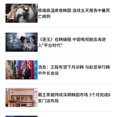
极端高温席卷韩国 连续五天报告中暑死
亡病例
《逐玉》在韩破圈 中国电视剧出海进
入"平台时代"
消息：王毅有望下月访韩 与赵显举行韩
中外长会谈
霸王茶姬持续深耕韩国市场 3个月完成8
家门店布局