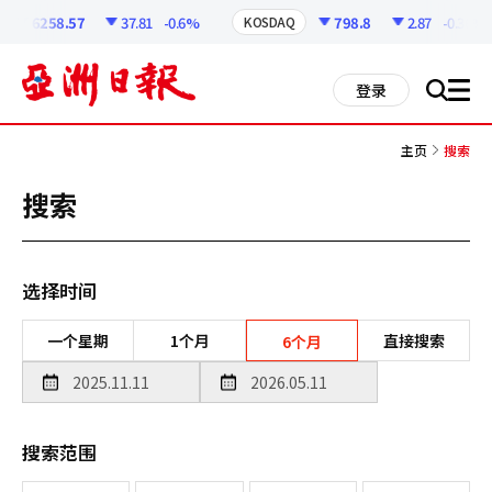
코
인
6258.57
37.81
-0.6%
798.8
2.87
-0.36%
KOSDAQ
정
보
all
登录
搜
men
索
主页
搜索
搜索
选择时间
一个星期
1个月
直接搜索
6个月
搜索范围