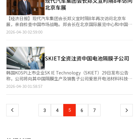
现代汽车集团会长郑义宣时隔8年访问
不可少。她呼吁建立国家标准课程和资格体系，并改善技术人员待
度历史最高纪录。化学部门同样在第一季度实现了2708亿韩元的
北京车展
遇和职业管理体系。最后，她强调，产业的信任源于人，只有当训
销售额和96亿韩元的营业利润，成功扭亏为盈。这得益于中东战争
练有素的技术人员充足时，产业竞争力才能维持。她表示，今年应
带来的反射利益和高附加值丙二醇（PG）销售扩大战略的成功。
【经济日报】现代汽车集团会长郑义宣时隔8年再次访问北京车
成为建立国家教育标准和实习基础设施的起点，协会将继续推动现
金钟宇兼任的二次电池材料子公司SK Nexilis的结构调整也助力了
展，亲自检查中国市场战略。郑会长在北京国际展览中心和中国国
场型人才生态系统的建设。※ 本报道经人工智能（AI）系统翻译与
业绩反弹。公司重组了以北美和能源存储系统（ESS）市场为中心
际展览中心参加了“2026北京车展”。北京车展与上海车展并称
2026-04-30 02:59:00
编辑。
的业务结构。金钟宇上任后，清理了一次性费用，并通过扩大马来
为中国两大汽车展会，吸引了众多全球和本地企业参与。此次展会
西亚工厂的生产来降低制造成本。未来增长动力的半导体玻璃基板
面积约38万平方米，规模全球领先，重点展示电动车、电池和自动
量产体系准备工作正在顺利进行。公司已开始为客户制作评估样
驾驶技术。郑会长参观了主要展台，了解中国企业的技术水平和产
品，计划在年内完成可靠性测试，并在第二季度与多家全球大科技
品策略。中国车企在价格竞争力基础上，逐步提升电池效率、软件
SKIET全资注资中国电池隔膜子公司
公司讨论新项目，计划多元化应用领域。此外，为推动新业务和改
和自动驾驶功能等技术竞争力。郑会长还考察了现代汽车展馆，查
善财务结构，1万亿韩元的增资计划在员工认购调查中显示出
看了针对中国市场开发的电动车“IONIQ V”等主要车型。现代汽
132%的超额需求，体现了内部信任。※ 本报道经人工智能（AI）
车在车展上首次展示IONIQ V，并提出未来5年内推出约20款新
韩国KOSPI上市企业SK IE Technology（SKIET）29日发布公告
系统翻译与编辑。
车，年销量目标为50万辆。现代汽车计划扩大电动车产品线，同时
称，公司将向其中国隔膜生产及销售子公司爱思开电池材料科技
重组本地生产和销售体系。自2016年销售114万辆后，现代汽车在
（江苏）有限公司（SK Hi-tech Battery Materials）出资约863
页
2026-04-30 01:58:57
中国的销量大幅下降，最近降至10万台出头。分析认为，这与萨德
亿韩元（约合人民币4亿元），以支持子公司偿还债务及日常运
系统争议后市场环境变化、本地品牌成长及电动化转型延迟有关。
营。 公告显示，此次增资完成后，SKIET对该中国子公司的持股比
一
现代汽车集团正通过调整组织和产品策略重整中国业务，扩大电动
例将维持在100%，即继续保持全资控股状态。 SKIET表示，本次
车专用车型，开发本地化产品，并加强软件竞争力。※ 本报道经
注资的主要用途为中国法人偿还债务及运营资金需求。市场普遍认
上
5
下
3
4
6
7
人工智能（AI）系统翻译与编辑。
为，此举旨在增强中国子公司的财务稳定性，并提升其在当地电池
材料市场的经营能力。
一
页