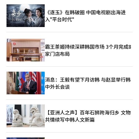
结构，还是一个风险与回报共同设计的结构？答案显而易见。资本
主义是承诺的体系，只有当承诺得到遵守时，成长才有可能。现
《逐玉》在韩破圈 中国电视剧出海进
在，三星电子站在选择的十字路口。是加大投资，还是分享当前成
入"平台时代"
果？是走得更远，还是安于现状？企业报国的道路依然有效，但这
条路比以往更加艰难。全球专家的观点明确指出了这一点。路透社
评价称：“三星电子突破1万亿美元市值反映了对AI半导体的期
待，但未来的竞争力将取决于代工和高带宽内存。”《金融时报》
指出：“三星电子是内存强者，但在AI时代的赢家将是主导生态的
霸王茶姬持续深耕韩国市场 3个月完成8
企业”，强调了结构性转型的必要性。此外，全球投资银行高盛分
家门店布局
析认为：“三星电子的未来价值不仅取决于业绩，还取决于长期的
技术领导力和投资持续性。”最终，答案只有一个。投资、创新、
公平分配，并坚持到底。这是1万亿美元市值企业的宿命，也是企
业报国的下一个阶段。
消息：王毅有望下月访韩 与赵显举行韩
中外长会谈
【亚洲人之声】百年石狮跨海归乡 文物
共情续写中韩人文新篇