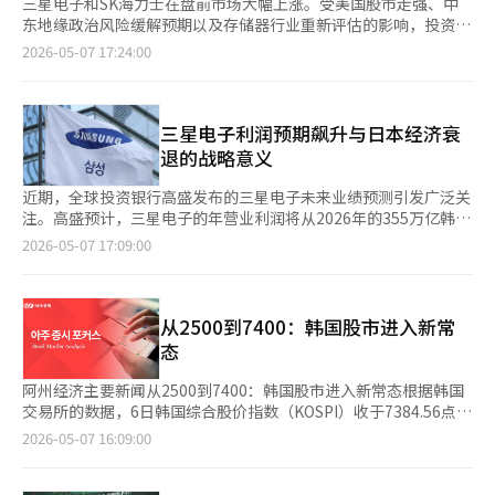
三星电子和SK海力士在盘前市场大幅上涨。受美国股市走强、中
东地缘政治风险缓解预期以及存储器行业重新评估的影响，投资者
情绪有所改善。 截至7日上午8时16分，三星电子在NextTrade盘
2026-05-07 17:24:00
前市场上涨1.7万韩元（6.39%），至28.3万韩元。SK海力士上涨
9.3万韩元（5.81%），至169.4万韩元。 中东地缘政治风险缓解的
预期影响了市场。前一晚，美国纽约股市因美伊停战谈判即将达成
协议的预期而普遍上涨。6日（当地时间），道琼斯工业平均指数
三星电子利润预期飙升与日本经济衰
上涨612.34点（1.24%），收于49910.59点。标准普尔500指数上
退的战略意义
涨105.88点（1.46%），至7365.10点；以科技股为主的纳斯达克
综合指数上涨512.82点（2.02%），至25838.94点。 特别是标准
近期，全球投资银行高盛发布的三星电子未来业绩预测引发广泛关
普尔500指数和纳斯达克指数创下历史新高。随着英伟达等AI半导
注。高盛预计，三星电子的年营业利润将从2026年的355万亿韩元
体股的强劲表现，国内半导体大盘股也吸引了买盘。 证券界分析
迅速增长到2028年的495万亿韩元（约3445亿美元）。这一预测
2026-05-07 17:09:00
认为，存储器行业的重新评估才刚刚开始。尽管三星电子和SK海
不仅在韩国经济史上罕见，在全球产业史上也极具影响力。最令人
力士最近创下历史新高，但仍有足够的上涨空间。 SK证券将三星
震惊的是与日本经济的对比。预计到2028年，三星电子的利润将
电子的目标股价从一个月前的40万韩元上调至50万韩元，比当前
超过日本上市公司营业利润前100名的总和，超出10万亿日元以
价格高出约87%。SK海力士的目标股价也从一个月前的200万韩元
上。曾经主导全球市场的日本企业，如今却无法与韩国的一家企业
从2500到7400：韩国股市进入新常
上调至300万韩元，意味着当前股价还有约87%的上涨空间。 ※
匹敌，这一事实在日本引发了深刻的反思。与日本制造业象征丰田
态
本报道经人工智能（AI）系统翻译与编辑。
汽车的年营业利润相比，三星电子的预期利润高出十倍。这不仅是
数字上的对比，更象征着产业从机械和硬件时代向人工智能和数据
阿州经济主要新闻从2500到7400：韩国股市进入新常态根据韩国
时代的转变。这种增长背后是人工智能的推动。过去的工业革命由
交易所的数据，6日韩国综合股价指数（KOSPI）收于7384.56点，
蒸汽机和电力驱动，而如今的“AI革命”则离不开高性能半导体。
较前一交易日上涨447.57点（6.45%）。相比去年5月7日的
2026-05-07 16:09:00
虽然美国科技巨头构建AI模型，但关键部件如HBM和下一代半导体
2573.80点，KOSPI在一年内上涨约187%。半导体行业是此次上
的供应商是韩国的三星电子和SK海力士。SK海力士的2028年营业
涨的主要推动力。当天，三星电子股价上涨至26.6万韩元，较前一
利润也预计接近40万亿日元，韩国半导体双雄的合计利润将超过日