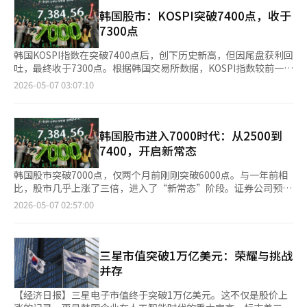
交易日上涨3.35万韩元（14.41%），市值首次突破1万亿美元。截
本所有上市公司。日本国内舆论感叹“昔日的荣耀何在”，曾经占
至当天收盘，KOSPI总市值为6058万亿韩元，较一年前的2107万
韩国股市：KOSPI突破7400点，收于
据全球半导体市场80%以上的日本，如今在韩国半导体霸权面前已
亿韩元增加约3951万亿韩元。三星电子（包括优先股）和SK海力
7300点
成“边缘观众”。我们应以日本的衰落为鉴，分析其傲慢和对变化
士的总市值占整体市值的约47%。市场分析认为，此次上涨不仅是
的迟钝如何削弱了竞争力。当前的乐观预测并非确定的未来，AI时
流动性行情，而是结构性重估的开始。半导体行业的盈利结构变化
韩国KOSPI指数在突破7400点后，创下历史新高，但因尾盘获利回
代的真正赢家是那些持续创新的人。三星电子的利润预期不仅承诺
推动KOSPI进入“基准线改变”的阶段。分析师预测，KOSPI仍有
吐，最终收于7300点。根据韩国交易所数据，KOSPI指数较前一交
巨大的财富，也赋予国家战略责任。半导体已成为国家安全的战略
进一步上涨的空间。七大证券公司研究中心负责人预计，今年下半
易日上涨447.57点（6.45%），收于7384.56点。指数开盘报
2026-05-07 03:07:10
资产。在美中冲突中维护技术主权，在与台湾TSMC的代工竞争中
年KOSPI指数可能达到9000点。主要报告战争与地缘经济分割：新
7093.01点，较前一交易日上涨156.02点（2.25%），盘中一度触
占据优势，同时在存储领域保持领先并非易事。政府、企业和国民
秩序与投资 进入2020年代，地缘政治转型加速，战争频发。经
及7400点，但随后回落至7300点。当天，外资大量买入，净买入
必须严肃对待这一历史转折点。通过改革支持企业创新动力，并从
济、金融、技术手段被战略性动员，地缘经济框架受到关注。转型
额达到3.1346万亿韩元，创历史新高。相反，个人和机构分别净卖
根本上改革教育系统以培养未来的半导体人才。三星电子超越日本
表现为“多价格经济、多货币体系、能源转型冷战”三大现象。这
出5724亿韩元和2.3126万亿韩元。市值排名靠前的股票大多上
韩国股市进入7000时代：从2500到
百强企业的成就意味着韩国经济在全球舞台上崛起，但顶峰总是风
是从单极向多极地缘政治转型在经济上的投射。三大地缘经济分割
涨。三星电子（15.27%）、SK海力士（11.61%）、SK
7400，开启新常态
大。高盛的报告不仅坚定了K-半导体的前进方向，也警示我们若稍
导致宏观经济“体制转变”。从2010年代的3L（低增长、低通
Square（11.81%）、现代汽车（2.23%）、LG能源解决方案
有松懈，可能重蹈日本的覆辙。要实现2028年三星电子的“500万
胀、低利率）过渡到2020年代的3M（中增长、中通胀、中利率）
（2.01%）等上涨，而韩华航空航天（-1.57%）下跌。大信证券
韩国股市突破7000点，仅两个月前刚刚突破6000点。与一年前相
亿韩元神话”，需要不断的技术创新和国家战略的配合。希望这一
和高波动性。安全、产业政策、气候、老龄化的四重财政压力导
研究员李京民表示：“三星电子、SK海力士和SK Square的急剧上
比，股市几乎上涨了三倍，进入了“新常态”阶段。证券公司预计
震撼日本列岛的差距成为由韩国主导的新经济秩序的“新常态”。
致“金融抑制+货币财政”混合成为主流。预计主要国家将大规模
涨推动了指数的强劲表现。然而，尽管KOSPI大幅上涨，涨幅集中
股市有望突破9000点。 根据韩国交易所的数据，6日股市收盘上涨
2026-05-07 02:57:00
最终，胜负取决于创新的深度，而非技术的高度。※ 本报道经人
投入战略产业。因此，投资者需要重新学习过去的公式。投资组合
在大盘股，涨跌家数分别为195家和691家。”KOSDAQ指数则收
447.57点至7384.56点，盘中一度接近7500点，创下历史新高。去
工智能（AI）系统翻译与编辑。
策略应从60/40（股票/债券）调整为50/30/20（股票/债券/替代资
跌，较前一交易日下跌3.57点（0.29%），收于1210.17点。指数
年5月7日，股市为2573.80点，一年内上涨约187%。 半导体行业
产），并从美国偏重转向其他发达国家、新兴市场如中国等。股票
开盘报1220.90点，盘中转跌，一度跌破1200点。在KOSDAQ市
是此次上涨的主要推动力。大型半导体企业业绩改善预期和利润上
应关注“美国内部的质选和中国+1受益国”，债券应关注“久期杠
场，个人投资者净买入6100亿韩元，支撑了指数，而外资和机构
调刺激了投资者情绪，带动整个价值链上涨。三星电子上涨至26.6
三星市值突破1万亿美元：荣耀与挑战
铃和新兴市场本币债券扩展”，大宗商品应关注铜、铀、银等“转
分别净卖出633亿韩元和5438亿韩元。市值排名靠前的股票涨跌互
万韩元，市值首次突破1万亿美元，位列全球第12位。SK海力士上
并存
型矿物超级周期和黄金的结构性重估”。6日收盘后主要公告韩乌
现。EcoPro BM（6.73%）、EcoPro（4.30%）、Rainbow
涨10.64%至160.1万韩元，市值达1141万亿韩元。 韩国交易所数
尔安济州，100亿韩元第三方定向增资库里，向Naver增资330亿
Robotics（3.07%）等上涨，而Alteogen（-2.41%）、
据显示，股市总市值为6058万亿韩元，比一年前增加了3951万亿
【经济日报】三星电子市值终于突破1万亿美元。这不仅是股价上
韩元，持股比例6.2%友汉药行，签署560亿韩元心肌病治疗药物原
Samchundang Pharm（-1.59%）等下跌。※ 本报道经人工智能
韩元。三星电子和SK海力士的市值合计占总市值的47%，较一年