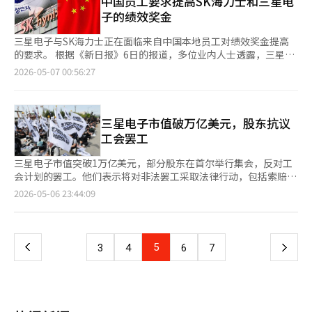
中国员工要求提高SK海力士和三星电
纪录。 在三星电子和SK海力士股价“狂飙”的推动下，韩国综合
电、显示器以及人工智能供应链的综合产业平台，正在全球市场上
子的绩效奖金
股指（KOSPI）当天历史首次突破7000点大关。进入今年后，三星
重新获得认可。这一成就的根源在于三代人传承的企业报国历史。
电子、SK海力士和美光科技股价分别已上涨122%、146%和
李秉喆开创了产业的种子，他通过贸易、制造、金融和人才培养奠
三星电子与SK海力士正在面临来自中国本地员工对绩效奖金提高
124%，远超台积电股价涨幅（46%）。 财报显示，三星电子半导
定了韩国经济的基础。李健熙会长则引领了质的转变。“除了妻子
的要求。 根据《新日报》6日的报道，多位业内人士透露，三星电
体业务（DS部门）今年第一季度实现营收81.7万亿韩元、营业利
和孩子，其他都要改变”的宣言不仅是口号，更是体质创新的起
子西安半导体工厂和SK海力士无锡半导体工厂的中国员工正在要
2026-05-07 00:56:27
润53.7万亿韩元，创历史最高季度纪录。其中存储业务营业利润率
点。半导体的超越战略和质量革命将三星推向了世界一流企业的行
求提高绩效奖金。 业内人士表示：“海外子公司的本地员工都知
预计超过74%。 公司整体层面，一季度营业利润达57.2万亿韩
列。如今，李在镕会长的时代面临着新的考验。三星电子必须在人
道总部员工的奖金水平，因此他们也在要求增加奖金。”他补充
元，同比增长756.1%，营收133.8万亿韩元，同比增长69.2%。
工智能半导体、高带宽内存、代工、生命科学、机器人和下一代通
道：“由于中国的百度等门户网站上发布了三星电子和SK海力士
SK海力士同样表现亮眼，一季度营收52.5万亿韩元，营业利润37.6
信等未来产业的战场上开辟新路。然而，1万亿美元的荣耀并不是
的业绩及奖金新闻，导致这种情况。” 此外，SK海力士的一位相
三星电子市值破万亿美元，股东抗议
万亿韩元，同比增长405.5%，营业利润率高达72%。 总部位于纽
庆祝的终点，而是战争的开始。当前全球半导体秩序正在迅速重
关人士表示：“我们根据各国的特性来运营绩效奖金体系。”
工会罢工
约的投资机构Roundhill Investments分析称，1万亿美元不仅是
组。英伟达掌握了人工智能加速器的核心，台积电则是代工领域的
《新日报》指出，SK海力士已意识到中国本地员工对绩效奖金的
象征性门槛，更反映出市场的结构性判断。存储半导体在AI基础设
绝对强者，控制着客户生态。博通通过定制半导体扩展AI基础设
要求。特别是SK海力士无锡工厂是公司D램生产的核心基地，负责
三星电子市值突破1万亿美元，部分股东在首尔举行集会，反对工
施中的作用已不再局限于周期性，而成为长期刚需。 2011年，中
施，苹果则将芯片设计与服务生态结合，主导消费市场。尽管三星
约一半的生产，且在中国的员工人数已达到至少4000人。 对此，
会计划的罢工。他们表示将对非法罢工采取法律行动，包括索赔。
国石油天然气股份有限公司市值曾一度突破1万亿美元，但此后跌
在内存领域占据绝对优势，但在AI时代，仅靠内存是不够的。如果
国内网民发表了负面评论。 网民们表示：“到处都是骚
6日，部分股东团体在首尔汉南洞悬挂横幅，反对工会罢工，
页
2026-05-06 23:44:09
破这一水平。
不具备高带宽内存、先进封装、代工良率、设计能力和软件生态的
动”，“由于黄色信封法，情况变得一团糟”，“认为外包员工也
称“罢工只会让其他国家的半导体企业受益”，并呼吁立法禁止此
综合竞争力，1万亿美元的位置将难以维持。与此同时，内部的绩
应该得到奖金的人，难道不觉得中国员工也应该得到吗？”“国内
类罢工。股东们警告，如果工会从21日开始罢工，并在李在镕会长
一
效奖金争论愈演愈烈。工会要求合理分配成果，而公司则强调长期
外都有这些人真是让人无奈”，“在行业不景气时，难道就没有人
住宅附近集会，他们将组织超过100名股东进行反制集会。前一
投资和竞争力的维持。这一冲突不仅仅是工资问题，而是关乎企业
退还工资吗？投资者理解这种风险，但还是很无奈”，“全球范围
天，韩国股东运动本部警告称，如果罢工导致核心资产受损，将对
上
5
下
3
4
6
7
本质的问题，即“企业是什么”。企业是一个分享短期成果的组
内都想分一杯羹。”
所有参与者索赔。他们认为，工会的全面罢工是对企业价值的损
织，还是一个为长期生存而共同体？这一问题的答案正在三星电子
害，并表示将根据“第三方权利侵害”原则对参与者索赔。工会要
一
内部接受考验。在这里，资本主义的基本原则——剩余索取权不可
求将年度营业利润的15%作为奖金，并计划从21日起进行18天的
忽视。劳动者获得工资，合作伙伴获得供货款，债权人获得利息，
罢工，预计涉及45万亿韩元。同时，三星电子成为亚洲第二家市值
国家获得税收，最后剩余的收益归股东所有。股东获得剩余的原因
页
超过1万亿美元的公司，股价在6日下午2点30分上涨15.05%，达