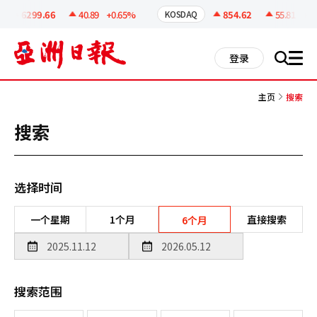
코
인
6299.66
40.89
+0.65%
854.62
55.81
+6.9
KOSDAQ
정
보
all
登录
搜
men
索
主页
搜索
搜索
选择时间
一个星期
1个月
直接搜索
6个月
搜索范围