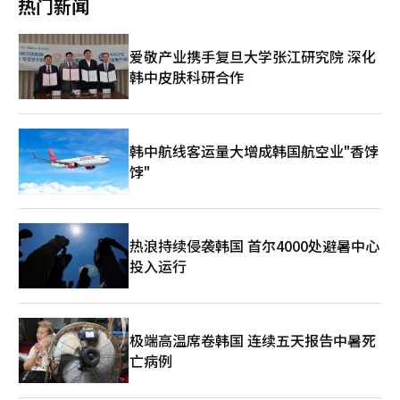
热门新闻
不是特权，而是责任。因为在损失发生时，他们处于最后承担损失
到267,500韩元，市值增至1563万亿韩元（约1.0738万亿美元）。
的位置。这不是道德问题，而是契约问题。承担风险者获得回报的
继台湾TSMC之后，三星电子成为亚洲第二家市值超过1万亿美元
简单原则。然而，这一原则在现实中难以完全接受。处于半导体产
的公司，TSMC市值为1.86万亿美元。
爱敬产业携手复旦大学张江研究院 深化
业前沿的劳动者要求“共享成果”是合理的。问题在于方式。以短
期现金为中心的分配无法保障企业的未来。需要通过长期股票激
韩中皮肤科研合作
励、员工持股、限制性股票单位等结构，使劳动与资本共同分享成
长的果实。美国大型科技企业之所以强大，正是因为公司成长时员
工也能共同成长，形成了激励的对齐。政府和政治界的角色也应明
确。一旦将三星电子视为政治分配的对象，企业就会成为斗争的场
韩中航线客运量大增成韩国航空业"香饽
所。政府应提供支持，而非干预。通过税收、能源、水资源、人
饽"
才、研发、放宽监管和外交支持，确保企业在全球竞争中不落后。
商界和学界应提出结构性的解决方案，而非情感化的反应，劳动者
也应思考权利与责任的平衡。公众应将三星电子视为国家竞争力的
支柱，而非单纯的指责对象。历史警示我们。雅虎曾是互联网的门
户，却迷失了方向；诺基亚曾是手机之王，却未能成功转型为智能
热浪持续侵袭韩国 首尔4000处避暑中心
手机；思科是互联网泡沫的象征，但在泡沫破裂后经历了漫长的低
投入运行
迷。科技企业的巅峰并非荣耀，而是风险。昨日的成功并不能保证
明日的生存。三星电子也不例外。如今的1万亿美元只是对过去成
就的评估，并不是未来的保证。因此，三星电子的前行之路十分明
确。必须在技术上领先，保持市场信任，组织要灵活，劳资关系要
极端高温席卷韩国 连续五天报告中暑死
演变为共同命运体。平衡短期业绩与长期投资、劳动与资本、效率
亡病例
与稳定是关键。若偏向任何一方，企业将动摇。平衡一旦破裂，竞
争力也将随之崩溃。最终，三星电子的1万亿美元入场引发了一个
问题：我们选择什么样的资本主义？是一个不分风险只分配回报的