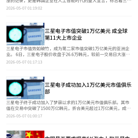
涨的记录，更是韩国企业在人工智能时代的重大宣言，标志着三星
料供应合同高丽锌，第一季度营业利润7461亿韩元，同比增加
（AI）系统翻译与编辑。
前的23.7%几乎翻倍。 此外，SK海力士的母公司SK Square以及其
从传统制造业巨头向AI基础设施伙伴的转型。继台湾的台积电之
2026-05-07 01:19:02
175.2%Kakao Pay，第一季度营业利润322亿韩元，增长631%基
他半导体相关公司也参与了上涨。市场认为此次上涨是结构性重
后，三星成为亚洲第二家市值达到这一里程碑的公司。这反映了市
金动向（截至4日，ETF除外）国内股票型：-250亿韩元海外股票
估，而非单纯的流动性行情。 市场分析认为股市仍有上升空间。
场对高带宽存储器（HBM）的重视，三星在AI计算中扮演着关键角
型：-257亿韩元7日主要日程欧元区：零售销售（3月）美国：第
七大证券公司预计今年下半年股市可能达到9000点。研究员李在
色。三星电子的成功不仅是市值排名的变化，更是技术价值超越传
一季度单位劳动成本、生产率、建筑支出（3月）※ 本报道经人工
元表示，股市市盈率为7.18倍，当前估值压力不大，支撑了股市的
统产业的时代精神体现。三星从“价值股”转变为“成长股”。然
三星电子市值突破1万亿美元 成全球
智能（AI）系统翻译与编辑。
下行风险。※ 本报道经人工智能（AI）系统翻译与编辑。
而，三星面临的挑战也不容忽视。外部技术竞争和内部劳资冲突是
第11大上市企业
两大阴影。HBM存储器的主导权之争已成为国家荣誉之战，政府
支持和企业研发投资至关重要。内部问题更为棘手。三星电子工会
三星电子市值势如破竹，成为第二家市值突破1万亿美元的亚洲企
在公司创纪录的时刻，因“奖金分配”问题而分裂，忽视了其他部
业。 6日，三星电子股价收盘于26.6万韩元，较前一交易日大涨
门的困境。这种行为违背了“团结”的工会价值。在全球竞争中，
14.4%，市值达到1.7亿万亿美元。成为继全球最大晶圆代工企业
2026-05-07 01:17:13
工会的斗争不应成为公司的负担，而应是如何公平分享胜利果实的
台积电（1.86万亿韩元）后，第二家市值突破1万亿美元的亚洲企
建设性讨论。三星需要在技术上保持领先，并在管理上与工会建立
业。 根据彭博社数据，三星电子市值已超过沃尔玛和伯克希尔·
成熟的合作模式。市值1万亿美元不是终点，而是新历史的起点。
哈撒韦，成为全球第11大上市企业。目前全球最大的上市企业为英
三星不仅是一个企业的成功，更是韩国未来的象征。希望三星能承
伟达，市值达4.78万亿美元，其次Alphabet（4.68万亿美元）、
三星电子成功加入1万亿美元市值俱乐
担起这一重任，成为真正的世界级企业。※ 本报道经人工智能
苹果（4.17万亿美元）、微软（3.06万亿美元）、亚马逊（2.94万
部
（AI）系统翻译与编辑。
亿美元）、博通（2.02万亿美元）、台积电（1.86万亿美元）、沙
特阿美（1.79万亿美元）、Meta（1.54万亿美元）、和特斯拉
三星电子终于成功加入了梦寐以求的1万亿美元市值俱乐部。其市
（1.46万亿美元）依次排名前10位。 同时另一家韩国企业SK海力
值在交易中突破了1500万亿韩元，折合美元超过1万亿美元，成为
士市值达到7850亿美元，紧随美国制药巨头礼来公司（9300亿美
继台湾的台积电之后，第二家达到这一里程碑的亚洲企业。这不仅
2026-05-07 01:00:17
元）和摩根大通（8300亿美元）之后，排名全球第16位，超过美
仅是股价的上涨，而是韩国企业在全球资本市场的最高舞台上自信
国存储芯片企业美光科技（7200亿美元）。 三星电子、SK海力士
崛起的历史性事件。三星电子与英伟达、苹果、微软、亚马逊、字
与美光科技等全球存储芯片三大巨头，作为人工智能（AI）供应链
母表、博通、台积电、阿美石油、Meta、特斯拉等超级巨头并肩
的核心环节，成为本轮半导体超级周期的最大赢家，股价接连刷新
而立，标志着韩国工业不再是追赶者。拥有半导体、移动设备、家