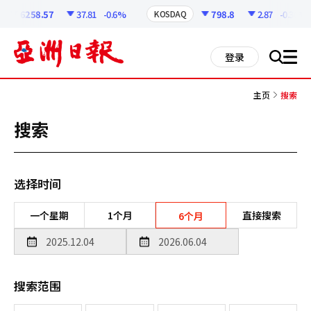
코
인
6258.57
37.81
-0.6%
798.8
2.87
-0.36%
KOSDAQ
정
보
all
登录
搜
men
索
主页
搜索
搜索
选择时间
一个星期
1个月
直接搜索
6个月
搜索范围