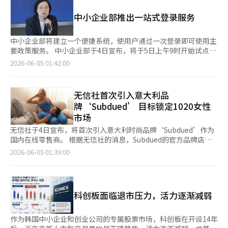
行业的消息，依据资本市场法修订的BDC制度自3月17日起实施，
护低收入劳动者的最低保障。” 民主劳动总联合会副委员会长李
但自实施以来，仅有4月22日由新韩资产管理公司推出的“新韩创
中小企业部推出一站式登录服务
美仙也指出：“保障870万特雇和平台劳动者的最低工资是不可推
新企业成长投资信托第1号”这一产品。该产品主要面向保险公司
迟的任务，即使在法院承认劳动者身份的情况下，因缺乏工资计算
等机构和专业投资者，并非普通投资者。 BDC是为普通投资者提
标准，无法得到有效保护的情况仍在反复出现。” 相对而言，企
供以公募基金形式投资非上市风险企业和创新企业的投资工具。然
中小企业部将建立一个便捷系统，使用户通过一次登录即可使用主
业界则反对扩大最低工资适用范围，认为这可能会导致制度运行的
而，BDC的核心竞争力——税收支持尚未到位。业内原本期待在
要政策服务。 中小企业部于4日宣布，将于5日上午9时开始试点运
困难。 韩国经营者总协会（经总）常务理事柳基正表示：“最低
BDC引入过程中，能够同时引入与风险投资基金或新技术产业投资
行“中小企业24整合会员服务”。 此次服务是中小企业24升级项
2026-06-05 01:42:00
工资是针对劳动基准法下的劳动者的制度，劳动者身份的判断不是
基金相当的税收优惠。然而，相关的税收特例限制法修订案未能通
目的第一阶段，用户可以通过一个账户访问中小企业部及相关机构
最低工资委员会可以决定的。” 他特别强调，承包制劳动者的工
过国会，目前仍适用与普通公募基金相同的税收体系。 因此，资
提供的主要政策服务。 此前，中小企业和小商户在申请政策资
作量、移动距离和合同方式各不相同，因此难以适用统一标准。
产管理公司也不急于推出新产品。一家资产管理公司相关人士表
金、创业、研发、出口及小商户支持项目时，需为每个机构的网站
无信社首次引入意大利品
中小企业中央会人力政策本部长杨玉石表示：“承包制类型的适用
示：“我们正在考虑推出新产品，但最终税制改革的速度和范围至
单独注册账户并登录。未来，用户只需一次登录即可使用多个政策
方式及其对劳动市场的影响尚未积累足够的客观验证和数据，强行
牌‘Subdued’ 目标锁定1020女性
关重要。”他还提到：“政府和金融投资协会正在推进税收支持方
系统。 中小企业部将试点运行此次整合会员服务，并在一定时期
适用可能会抑制承包制的灵活性，并导致就业减少。” 未来，最
市场
案，我们会关注相关讨论的进展。” 业内普遍认为，BDC在没有
内与现有的中小企业24服务并行，以确保用户能够稳定地使用新服
低工资委员会的讨论结果将决定最低工资制度是否会从传统的工资
税收支持的情况下难以活跃。由于非上市企业投资具有较强的长期
务。 此外，中小企业部还将持续改善用户常用的证书发放及支持
无信社于4日宣布，将首次引入意大利时尚品牌‘Subdued’作为
劳动者中心体系扩展到新的雇佣形式。 然而，关于适用范围、劳
投资特性和相对较高的投资风险，必须有税收激励才能吸引普通投
项目的信息搜索功能和用户界面（UI·UX），并逐步建立企业定
国内在线零售商。 根据无信社的消息，Subdued的官方品牌店将
动者身份判断标准及行业工资计算方式等方面，劳资双方的立场差
资者参与。一位金融投资行业人士指出：“在投资非上市风险企业
制服务的基础。 中小企业部表示，将基于此次整合会员体系，连
于5日在无信社上线。Subdued是一个以自由奔放的个性和自然风
2026-06-05 01:39:00
异较大，实际制度化过程中预计将面临相当大的困难。※ 本报道
的产品中，几乎没有完全没有税收优惠的案例。”他表示：“即使
接政策及支持项目数据，并计划于今年9月试点推出基于人工智能
格为特色的全球时尚品牌。该品牌于4月在首尔城东区的成水洞举
经人工智能（AI）系统翻译与编辑。
没有达到风险投资基金的水平，仍需一定程度的税收支持才能产生
的支持项目推荐服务，以用户为中心进行发展。 在此之前，李在
办的首个线下快闪店吸引了大量关注，尤其是在社交媒体上引发了
投资诱因。” 最近，市场对国民成长基金的关注集中，这对BDC
明总统在3月于青瓦台举行的“与中小企业家的对话”中比喻中小
热烈的分享。 此次入驻使得无信社的顾客能够在线购买Subdued
来说也是一种压力。国民成长基金是政府推动的政策型基金，正在
企业政策“像乱发”，指出了复杂的程序问题。 韩成淑部长表
的代表性商品和全球畅销产品。代表性商品包括品牌标志性的亮片
讨论所得税扣除和分离征税等税收优惠。投资者自然会对类似的创
科创板面临退市压力，活力逐渐减弱
示：“此次整合会员服务是中小企业和小商户更方便地利用多种中
装饰的Wings连帽衫、低腰牛仔裤、短款图案上衣和热裤等。 为庆
新企业成长投资产品产生兴趣，尤其是那些提供税收优惠的产品。
小企业政策的第一步。我们将逐步连接分散的政策服务，改善政策
祝Subdued的正式入驻，无信社还将推出启动促销活动。从5日上
不过，金融投资行业人士指出：“国民成长基金吸引了市场的关
的可达性，发展成为真正有助于企业成长的平台。”※ 本报道经
午11时起至11日为期7天，Subdued的所有商品将享受10%的折
作为韩国中小企业和创业公司的专属股票市场，科创板在开设14年
注，相对而言，BDC未能获得应有的关注。”他同时表示：“国民
人工智能（AI）系统翻译与编辑。
扣。在活动期间，前50名购买满15万韩元的顾客将获得Subdued