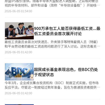
原益IPS股价涨停。随着半导体大型股进入调整期，之前相对被忽
视的半导体材料、部件和设备（简称“半导体设备股”）开始吸引
资金流入。 根据韩国交易所的数据，原益IPS股价较前一交易日上
2026-06-05 01:54:00
涨2万9300韩元（29.93%），收于12万7200韩元，创下涨停记
录。 市场分析认为，近期持续上涨的三星电子和SK海力士股价分
别下跌2.50%和2.63%，导致投资者开始关注半导体设备股。 特别
是原益IPS作为半导体前道工序设备制造商，受益于人工智能
900万承包工人能否获得最低工资...最
（AI）投资的扩大，市场对其内存及先进工艺投资的期待不断上
低工资委员会首次展开讨论
升。当天，半导体行业内出现资金轮动，导致之前股价上涨幅度有
限的前道设备股受到资金集中关注。 证券界分析指出，近期作为
最低工资委员会首次对快递员、外卖骑手等特殊雇佣人员（特雇）
市场主导股的半导体大型股因短期过热而出现调整，行业内资金轮
和平台劳动者的最低工资适用问题进行了深入讨论。这标志着关于
动现象显现。代信证券研究员李京敏表示：“KOSPI因近期上涨累
最低工资适用范围的争论正式展开。 劳动界主张应反映变化的劳
2026-06-05 01:42:00
积带来的过热压力，出现了获利了结的抛售，但行业间的资金轮动
动市场现实，扩大保护范围，而企业界则明确表示反对，认为这是
正在进行，减小了下跌幅度。”他还表示：“大型主导股在调整的
最低工资委员会权限之外的事务。 最低工资委员会于6月4日在政
同时，之前相对被忽视的股票开始吸引资金，形成了资金轮动的趋
府世宗厅召开第三次全体会议，讨论承包制劳动者的最低工资适用
势。” ※ 本报道经人工智能（AI）系统翻译与编辑。
问题。 此次讨论源于韩国雇佣劳动部部长金英勋在今年的最低工
国民成长基金表现出色，但BDC仍处
资审议请求书中提到，是否应为承包制或类似形式的劳动者单独设
于观望状态
定最低工资，因其工资不适合按小时、日、周、月等方式计算。
外卖骑手和快递员、代驾司机等特雇和平台从业者通常以个人经营
今年3月，企业成长集合投资机构（BDC）制度正式实施，但市场
者的形式签订合同，因此常常被排除在现行最低工资制度的适用范
反应平淡。尽管这一制度经过数年准备，旨在为普通投资者提供非
围之外。劳动界认为，考虑到劳动市场结构的变化，仅依靠以传统
上市风险企业和创新企业的投资机会，但由于缺乏税收优惠，推出
2026-06-05 01:42:00
工资劳动者为中心的最低工资体系难以保护低收入劳动者。 韩国
商品的数量在两个月内仅为一项。业内人士认为，只有在今年下半
劳动总联合会秘书长柳基燮表示：“目前接近900万的承包工人在
年确定税制改革方向后，BDC市场才能真正形成。 根据金融投资
劳动市场中扮演着重要角色，扩大对承包工人的最低工资适用是保