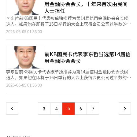
以扩大新上市的诱因。 交易所也开始进行制度改进。交易所于2日
用金融协会会长，十年来首次由民间
道经人工智能（AI）系统翻译与编辑。
入、美元卖出干预前记录的160.72日元。从4月末到5月末，日本
宣布，将科创板上市公司的股票分散义务比例从现行的5%提高至
人士担任
当局在外汇市场的干预规模达到11万7349亿日元（约合112万
最高15%，并赋予指定顾问优先协商科斯达克转上市的权利，相关
4545亿元）。 日元贬值加剧的原因在于美元走强。由于美国与伊
李东哲前KB国民卡代表被单独推荐为第14届信用金融协会会长候
的“科创板市场上市规定及实施细则修订案”已被提上日程。交易
朗之间的交战停火谈判没有明显进展，外汇市场上对安全资产美元
选人。如果他在即将于16日举行的大会上获得会员公司过半数的支
所希望通过这些措施提高市场流动性，增强科创板的上市吸引力。
的购买活动正在扩大。原油价格上涨引发美国通胀再度上升的担
持，将最终当选为新一届会长。业界对他作为一位在卡、保险和数
2026-06-05 01:36:00
※ 本报道经人工智能（AI）系统翻译与编辑。
忧，加上美国经济的稳健表现，使得美联储（Fed）年内加息的预
字业务方面都有丰富经验的专业管理人士领导协会充满期待。4
期进一步推动了日元的卖出和美元的买入。 日本银行虽然暗示了
日，信用金融协会在首尔市内的一家酒店召开了第二次会长候选推
加息的可能性以阻止日元贬值，但市场反应有限。日本银行行长上
荐委员会，针对前我们金融资本代表朴京勋、李东哲前KB国民卡
田和夫在3日的演讲中表示，如果物价上涨压力加大，需在15日至
代表、前国会议长政策首席顾问尹昌焕等三位候选人进行了演示和
前KB国民卡代表李东哲当选第14届信
16日的货币政策决策会议上“仔细讨论加息问题”。发言后，市场
面试，随后进行了无记名投票。结果李东哲被推荐为下届协会会长
用金融协会会长
几乎将6月加息视为既定事实，日元一度升至每美元159日元的低
的唯一候选人。李东哲毕业于高丽大学法学专业，随后在美国图兰
位。然而，日元的买入势头并未持续，汇率很快回落至演讲前的水
大学法学院学习并获得纽约州律师资格。之后，他曾担任KB生命
李东哲前KB国民卡代表被单独推荐为第14届信用金融协会会长候
平。 日元贬值趋势预计将加强 市场普遍认为，即使日本银行在6月
保险经营规划总部副总裁、KB金融控股战略总管副总裁
选人。如果他在即将于16日举行的大会上获得会员公司过半数的支
会议上加息一次，也难以扭转日元贬值的趋势。野村证券的利率策
（CSO）、KB国民卡代表董事、KB金融控股副会长等职务。业界
持，将最终当选为新一届会长。业界对这位在卡片、保险和数字业
页
2026-06-05 01:36:00
略师岩下真理表示：“一次加息无法改变日元贬值的基调”，市场
普遍认为他对卡业和保险业的理解深刻，并具备数字和全球业务的
务方面都有丰富经验的专业管理人寄予厚望。4日，信用金融协会
的关注点已转向下一次加息的时机。目前日本银行的政策利率为
经验。此次选举在最后阶段呈现出难以预测的激烈竞争。自2010
在首尔市内的一家酒店召开了第二次会长候选推荐委员会会议，针
一
0.75%。日本银行估计中性利率在1.1%至2.5%之间，外汇市场认
年协会转为常设职务以来，主要由金融监管机构出身的人士担任会
对前我们金融资本代表朴京勋、李东哲前KB国民卡代表、前国会
为将利率提高到该范围的中间值1.8%左右将是影响日元走势的关
长。在李东哲被推荐之前，仅有前KB国民卡社长金德秀一人是民
议长政策首席助理尹昌焕等三位候选人进行了演示和面试，随后进
上
5
下
3
4
6
7
键因素。 日本银行难以发出市场所期待的强烈紧缩信号，这也是
间出身。因此，民间金融公司出身的两位候选人与一位政治界出身
行了无记名投票。最终，李东哲被推荐为下届协会会长的唯一候选
日元贬值的原因之一。《日本经济新闻》援引一位亚洲对冲基金经
的候选人进入最终候选名单被认为是异常现象。实际上，现场传出
人。李东哲毕业于高丽大学法学专业，随后在美国图兰大学法学院
一
理的话称，上田行长的发言体现了“谨慎的日本银行”，可能受到
李东哲与前资本业代表朴京勋之间的竞争非常激烈。最终，李东哲
学习并获得纽约州律师资格。此后，他曾担任KB生命保险经营规
偏好货币宽松的高市早苗政权的影响。海外已经普遍存在日本银行
因对行业现状的理解和对外沟通能力获得了高度评价，得到了更多
划总部副总裁、KB金融控股战略总管副总裁（CSO）、KB国民卡
在物价应对上滞后的认知，仅仅暗示加息的可能性不足以成为日元
页
的支持。一位业界人士表示：“我了解到李东哲在演示中表现得相
首席执行官、KB金融控股副会长等职务。业界普遍认为，他对卡