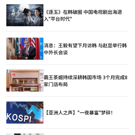
再次将每美元160日元视为判断日本当局是否会重新干预的分水
岭。然而，由于美元走强、美日利差和原油价格上涨同时施压日元
《逐玉》在韩破圈 中国电视剧出海进
贬值，单靠干预难以扭转趋势的观点较为强烈。《日本经济新闻》
入"平台时代"
援引一位外汇交易员的话称：“除非日本银行承认政策应对滞后，
并表现出加快加息的态度，否则日元升值的希望不大。”日元在一
个月内回落至160日元，显示出日本当局在汇率、物价和利率的管
理上再次面临考验。※ 本报道经人工智能（AI）系统翻译与编辑。
消息：王毅有望下月访韩 与赵显举行韩
中外长会谈
霸王茶姬持续深耕韩国市场 3个月完成8
家门店布局
【亚洲人之声】"一夜暴富"梦碎！