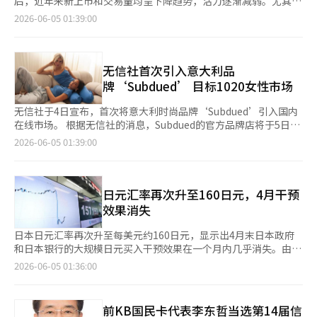
后，近年来新上市和交易量均呈下降趋势，活力逐渐减弱。尤其是
成长基金是临时性的，而BDC则像新技术产业投资基金一样，具有
的笔记本赠品。 无信社相关人士表示：“Subdued以其时尚的风
新上市公司数量少于退市公司，导致其作为中小企业成长平台的角
2026-06-05 01:39:00
长期运营的制度框架，因此从长远来看，BDC有可能形成独立的市
格和独特的美学，预计将满足无信社核心目标群体1020女性顾客
色受到削弱。 根据韩国交易所的数据显示，今年科创板的新上市
场。”金融监管机构也对税收支持的必要性表示认同。 业内人士
的细分时尚需求。” 此外，无信社在合并财务报表中显示，今年
公司仅有4月上市的埃斯特克姆（S-Tech M）一家。新上市公司数
认为，今年下半年税法改革的方向将成为BDC市场的分水岭。如果
第一季度的营业收入为3636亿韩元，同比增长24.1%，创下第一
量在2024年为6家，2025年为4家，而到今年上半年结束时，仅有
税制改革得以实施，后续基金的设立和资金募集将会加速；反之，
季度历史最高业绩。营业利润为190亿韩元，增长8.2%。※ 本报
1家。 相对而言，退市公司数量在不包括转入科斯达克的案例外，
无信社首次引入意大利品
若未能改革，刚刚引入的制度可能在初期就失去动力。※ 本报道
道经人工智能（AI）系统翻译与编辑。
2024年为10家，2025年为9家。今年，包括相对较新上市的艾美
牌‘Subdued’ 目标1020女性市场
经人工智能（AI）系统翻译与编辑。
斯基（AMCG）和方天空（PangSky）在内的8家公司也已退出市
场。新上市公司数量少于退市公司，导致整体上市公司数量也在减
无信社于4日宣布，首次将意大利时尚品牌‘Subdued’引入国内
少。科创板公司转入科斯达克的案例，2024年为4家，2025年为3
在线市场。 根据无信社的消息，Subdued的官方品牌店将于5日在
家，而今年至今尚无一家。 交易量也持续低迷。过去三年，科创
无信社上线。Subdued是一个以自由奔放的个性和自然风格为特点
2026-06-05 01:39:00
板市场的日均交易额从193.6亿韩元逐渐下降至165.1亿韩元，再到
的全球时尚品牌。该品牌在4月于首尔城东区成数洞举办的首个线
142.8亿韩元。交易量方面，2024年日均926笔，2025年降至490
下快闪店吸引了大量关注，尤其是在社交媒体上引发了热烈的分
笔，今年略微回升至620笔，但仍然低于历史水平。 科创板于
享。 此次入驻后，无信社的客户将能够在线购买Subdued的代表
2013年成立，旨在支持中小企业和创业公司的融资与成长。其目
性商品和全球畅销产品。代表性商品包括品牌标志性的亮片装饰的
日元汇率再次升至160日元，4月干预
标是帮助企业通过科创板转向科斯达克，实现所谓的“成长阶
Wings连帽衫、低腰牛仔裤、短款图案上衣和热裤等。 为庆祝
效果消失
梯”。然而，随着技术特例上市和成长性特例上市等直接通往科斯
Subdued的正式入驻，无信社还将进行启动促销活动。从5日上午
达克的通道增多，科创板的上市必要性被认为已不如以往。 此
11时起至11日，为期7天内，Subdued的所有商品将享受10%的折
日本日元汇率再次升至每美元约160日元，显示出4月末日本政府
外，政府近期推动将科斯达克市场改为一部和二部体制，这也可能
扣。在活动期间，前50名消费满15万韩元的客户将获得Subdued
和日本银行的大规模日元买入干预效果在一个月内几乎消失。由于
进一步压缩科创板的生存空间。业内人士指出：“如果引入科斯达
的笔记本赠品。 无信社相关人士表示：“Subdued以其时尚的风
中东局势不稳、原油价格上涨以及美国加息预期的叠加，美元持续
2026-06-05 01:36:00
克的升降级制度，科创板作为中间市场的存在理由将更加模糊。”
格和独特的美学，预计将满足无信社核心目标群体1020女性客户
走强，市场对日本当局可能重新干预的关注度上升，同时也在关注
为提高科创板市场的流动性，相关支持措施正在制定中。科创板协
的多样化时尚需求。” 此外，无信社在合并财务报表中显示，今
日本银行的进一步紧缩速度。 《日本经济新闻》在3日（当地时
会计划从本月起至年底，在总额不超过1亿韩元的范围内，支持外
年第一季度的营业收入达3636亿韩元，同比增长24.1%，创下第
间）报道，日元汇率在欧洲和美国外汇市场上升至每美元160.09日
前KB国民卡代表李东哲当选第14届信
部审计师的审计费用和指定顾问的上市支持费用等部分上市费用，
一季度历史新高。营业利润为190亿韩元，增长了8.2%。※ 本报
元。日元的价值再次接近4月30日日本政府和日本银行进行日元买