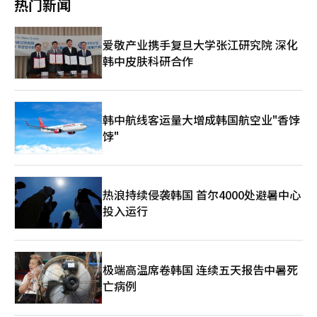
热门新闻
升值的因素。 在海外投资者中，积极买入日元的气氛也较为薄
当出色，卡业与资本业之间的票数曾出现分歧，但经过讨论，大家
片和保险行业有深刻理解，并具备数字和全球业务的经验。此次选
弱。《日本经济新闻》指出，美国银行美林（BofA）在5月中旬将
达成共识，认为他是最能代表行业的人选。”另外，李东哲预计将
举在最后阶段呈现出难以预测的激烈竞争。自2010年转为常任职
日元的中期展望从“贬值”上调至“中性”，并将2026年末的日
在本月16日举行的大会上经过表决后最终当选为新一届协会会长。
以来，信用金融协会主要由金融监管机构出身的人士担任。李东哲
爱敬产业携手复旦大学张江研究院 深化
元汇率预期下调5日元至每美元152日元。英国LSEG统计的约40家
一旦确认当选，将是自去年10月郑完圭现任会长任期满以来，时隔
被推荐之前，只有前KB国民卡社长金德秀一人是来自民间的候选
证券公司的预期中位数也为2026年末每美元154日元，市场普遍认
韩中皮肤科研合作
约8个月的新会长产生。任期为三年。※ 本报道经人工智能（AI）
人。因此，民间金融公司出身的候选人和政治界出身的候选人同时
为日元将会升值。然而，《日本经济新闻》表示，投资者对日元买
系统翻译与编辑。
进入最终候选名单被认为是异常的现象。据悉，现场李东哲与来自
入的看法被视为“低估的陷阱”。美国先锋资产管理公司的阿列斯
资本行业的朴前代表之间的竞争非常激烈。最终，李东哲因对行业
·库特尼预测，即使日本银行在本月加息，未来半年内也只会加息
现状的理解和对外沟通能力获得了较高评价，赢得了选票。一位业
一次，日元价值可能会跌至每美元170日元。 日本当局重新干预的
界人士表示：“我了解到李东哲在演示中表现得相当出色，卡片和
韩中航线客运量大增成韩国航空业"香饽
可能性反而在某种程度上助长了日元贬值。由于干预的可能性，投
资本行业之间的选票曾一度分散，经过讨论，大家达成共识，认为
饽"
机者难以公开进行日元卖出，但日本的进口企业和投资海外股票的
他是最能代表行业的人选。”此外，李东哲预计将在本月16日举行
长期投资者却无法等待日元反弹，提前开始买入美元。在汇率波动
的大会上经过表决后最终当选为新一届协会会长。一旦确认当选，
性较低的情况下，利用利差进行日元套利交易的情况也容易扩大。
将是自去年10月郑完圭现任会长任期满以来，时隔约8个月的新会
借入低利率货币日元投资高利率货币或风险资产的趋势再次加大了
长产生。任期为三年。※ 本报道经人工智能（AI）系统翻译与编
日元贬值的压力。根据美国商品期货交易委员会（CFTC）的数
热浪持续侵袭韩国 首尔4000处避暑中心
辑。
据，截至5月26日，被归类为投机者的非商业部门日元净卖出为11
投入运行
万4667份合约，折合约1万4000亿日元，超过了干预前的约10万
份合约，达到2024年7月以来的最高水平。 日元贬值也加深了日本
银行对物价的担忧。日本银行剔除政府补贴和减税效果后计算的4
月消费者物价同比上涨2.8%。尽管官方数据显示物价上涨率有所
极端高温席卷韩国 连续五天报告中暑死
放缓，但如果排除能源补贴和教育免费化等政府措施的影响，物价
亡病例
压力实际上在加大。如果日元贬值导致进口物价上涨，日本银行可
能面临更强的紧缩压力。 日本首相高市早苗在3日的参议院全体会
议上表示，对于汇率波动“将根据需要随时做出适当应对”。市场