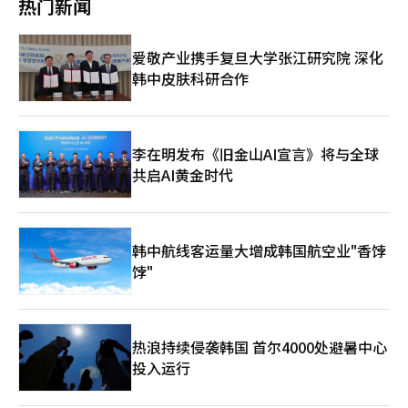
热门新闻
四个是三星电子和SK海力士的单一股票杠杆ETF。 KODEX SK海力
HD现代重工（上涨1.14%）、三星生命（上涨1.26%）、三星物
率再次突破1500元，金融投资也转为净卖出，导致供需压力加
士单一股票杠杆ETF的交易额达到2兆7484亿韩元，位列第二，而
产（上涨3.50%）等均上涨。 相反，科斯达克指数则出现下跌。截
大。”同时，油价和国债收益率的上升也削弱了投资者对风险资产
TIGER SK海力士单一股票杠杆ETF的交易额为1兆6599亿韩元，
至同一时间，科斯达克指数较前一交易日下跌12.07点
的偏好。 在证券市场上，个人投资者净买入4兆5098亿韩元，而外
爱敬产业携手复旦大学张江研究院 深化
排名第四。KODEX三星电子单一股票杠杆ETF和TIGER三星电子
（1.09%），报1092.29点。该指数开盘时上涨7.79点
资和机构分别净卖出3兆6819亿韩元和9995亿韩元。 在市值前列
单一股票杠杆ETF的交易额分别为1兆5390亿韩元和9884亿韩元。
韩中皮肤科研合作
（0.71%），报1112.15点，但因外国和机构的卖出压力而转为下
的股票中，SK海力士（上涨2.05%）、三星电机（上涨
不过，收益率在不同股票之间存在差异。受三星电子强势影响，
跌。 在科斯达克市场上，个人投资者净买入1246亿韩元，而外国
13.44%）、LG能源解决方案（上涨15.25%）、三星生命（上涨
KODEX三星电子单一股票杠杆ETF和TIGER三星电子单一股票杠
和机构分别净卖出1203亿韩元和41亿韩元。 在市值前列的股票
0.85%）等收盘上涨。相反，三星电子（下跌2.44%）、SK广场
杆ETF分别上涨12.05%和12.58%。而KODEX SK海力士单一股票
中，EcoProBM（下跌3.20%）、EcoPro（下跌3.73%）、科隆
（下跌3.06%）、现代汽车（下跌0.59%）、HD现代重工（下跌
杠杆ETF和TIGER SK海力士单一股票杠杆ETF则分别仅上涨
生物（下跌3.28%）、Rino工业（下跌0.81%）、Peptron（下跌
5.38%）、斗山能源（下跌2.40%）、三星物产（下跌2.68%）等
李在明发布《旧金山AI宣言》将与全球
3.19%和2.57%。※ 本报道经人工智能（AI）系统翻译与编辑。
3.28%）、HLB（下跌1.09%）等均出现下跌。相反，
则收盘下跌。 KOSDAQ指数收盘下跌28.77点（2.54%），报
共启AI黄金时代
Alteogen（上涨0.68%）、Rainbow Robotics（上涨1.14%）、
1104.36点。 该指数开盘时较前一交易日上涨2.71点（0.24%），
主成工程（上涨5.53%）、三千堂制药（上涨6.07%）等则上涨。
报1135.84点，但在外资和机构的抛售下转为下跌，并扩大了跌
基于对市场的分析，Kiwoom证券研究员韩志英表示：“今天国内
幅。 在KOSDAQ市场上，个人和外资分别净买入1368亿韩元和
股市将因美伊谈判预期的再度升温、科斯皮200夜间期货上涨
3160亿韩元，而机构则净卖出3890亿韩元。 在市值前列的股票
韩中航线客运量大增成韩国航空业"香饽
2.95%以及戴尔的盘后股价暴涨等因素，推动半导体以外的其他行
中，阿尔特基（下跌4.40%）、彩虹机器人（下跌4.37%）、主成
业反弹，恢复之前的跌幅。同时，前一天的地缘政治不确定性和货
饽"
工程（下跌9.17%）、科隆组织（下跌6.33%）、三千堂制药（下
币政策委员会加息少数意见的出现，也在一定程度上引发了市场波
跌3.84%）、利诺工业（下跌3.32%）等收盘下跌，而生态宝（上
动。”※ 本报道经人工智能（AI）系统翻译与编辑。
涨2.34%）、生态宝（上涨1.26%）、佩普特龙（上涨11.30%）
等则收盘上涨。※ 本报道经人工智能（AI）系统翻译与编辑。
热浪持续侵袭韩国 首尔4000处避暑中心
投入运行