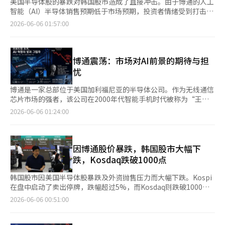
美国半导体股的暴跌对韩国股市造成了直接冲击。由于博通的人工
智能（AI）半导体销售预期低于市场预期，投资者情绪受到打击，
三星电子和SK海力士的股价均大幅下跌。 根据韩国交易所的数
2026-06-06 01:57:00
据，三星电子在当天的交易中收盘价为32万9000韩元，较前一交
易日下跌6.40%。股价开盘时为33万3500韩元，盘中一度跌至32
万5000韩元，但在收盘前有所回升。 SK海力士的股价也下跌了22
万8000韩元（9.92%），收盘价为207万韩元。当天开盘价为214
博通震荡：市场对AI前景的期待与担
万2000韩元，盘中股价跌至207万韩元，持续走弱。 当天半导体
忧
大公司的暴跌被认为是受到美国半导体股调整的直接影响。前一
晚，纽约股市中，博通（-12.59%）、美光科技（-7.74%）、闪
博通是一家总部位于美国加利福尼亚的半导体公司。作为无线通信
迪（-3.92%）、西部数据（-3.13%）等半导体相关股票均出现下
芯片市场的强者，该公司在2000年代智能手机时代被称为“王
跌。 尤其是博通在第三季度的AI半导体销售预期为160亿美元，低
者”的高通所压制，未能获得应有的关注。然而，随着AI时代的到
2026-06-06 01:24:00
于市场预期的172亿美元，导致投资者情绪急剧下降。 证券界认
来，博通再次回到了聚光灯下。如果说英伟达创造了GPU这一“头
为，此次调整更多是投资者情绪低迷和获利了结的结果，而非基本
脑”，那么博通则负责制造连接头脑与数据中心的网络芯片等“神
面受损。 代替证券研究员李京敏表示：“前一日美国股市中，博
经网络”。因此，博通被称为“AI时代的隐形基础设施之王”，其
通将第三季度AI销售指引定为160亿美元，低于172亿美元的预
业绩与英伟达不相上下。 其股价也一路飙升。两年前，博通的股
因博通股价暴跌，韩国股市大幅下
期，导致半导体行业的投资情绪受到打击，国内半导体行业出现了
价为119美元，而今年已飙升至495美元。然而，在6月3日（美国
跌，Kosdaq跌破1000点
获利了结的抛售，整体下跌。” 他还指出：“此外，风险资产偏
当地时间）发布的第二季度业绩中，股价却暴跌约13%。这并不是
好下降以及SpaceX上市等全球流动性外流的因素交织在一起，导
因为业绩不佳。第二季度，博通实现了2219亿美元的营收和每股
韩国股市因美国半导体股暴跌及外资抛售压力而大幅下跌。Kospi
致了抛售现象的发生，结果整个行业普遍下跌。”※ 本报道经人
收益（EPS）2.44美元，分别同比增长48%和88%。这是创纪录的
在盘中启动了卖出停牌，跌幅超过5%，而Kosdaq则跌破1000
工智能（AI）系统翻译与编辑。
增长，尤其是AI半导体的销售额在第二季度达到了108亿美元（同
点，回落至900点区间，为三个月以来首次。 根据韩国交易所的数
2026-06-06 00:51:00
比增长148%），第三季度的预期为160亿美元（同比增长
据，Kospi当天收盘报8160.59点，比前一个交易日下跌478.82点
200%），表现极为强劲。 那么，股价为何会下跌呢？原因在
（-5.54%）。该指数开盘时报8323.20点，较前一交易日下跌
于“指引”，即未来业绩的预期未能达到市场的期待。博通对第三