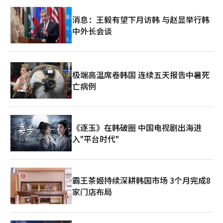
消息：王毅有望下月访韩 与赵显举行韩
中外长会谈
极端高温席卷韩国 连续五天报告中暑死
亡病例
《逐玉》在韩破圈 中国电视剧出海进
入"平台时代"
霸王茶姬持续深耕韩国市场 3个月完成8
家门店布局