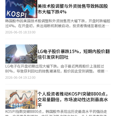
316.21点（-3.66%），随后跌幅扩大。当天上午9时8分25秒，由
季度AI芯片的销售预期为160亿美元，但市场预期为172亿美元，
于Kospi200期货指数暴跌，启动了程序性卖出停牌，暂停了5分
美技术股调整与外资抛售导致韩国股
导致市场对此进行了评估。博通的震荡也使得韩国股市在5日盘中
钟。 从资金流向来看，外资和机构的抛售导致了指数下跌。在证
市大幅下跌4%
暴跌超过6%，对全球股市产生了较大冲击。 “博通震荡”生动地
券市场上，外资和机构分别净卖出3兆5391亿韩元和9399亿韩元，
展示了市场对AI的期待有多么巨大，以及对泡沫的担忧有多么深
而个人投资者则净买入3兆9444亿韩元。 市值较大的股票大多表现
韩国股市因美国技术股调整和外资抛售而大幅下跌，开盘时跌幅超
刻。“即使同比增长两倍，仍未能达到市场的期望”，这表明了市
疲软。三星电子（-6.69%）、SK海力士（-10.53%）、SK广场
过4%。在开盘初，卖出熔断机制被启动，投资者情绪显著低迷。
场对AI热潮的高度期待。 全球最大对冲基金桥水基金创始人雷·达
（-7.71%）、现代汽车（-0.14%）、LG能源解决方案
根据韩国交易所的数据，截至上午9时04分，KOSPI指数较前一交
2026-06-05 18:33:00
里奥（Ray Dalio）在6月3日接受彭博电视台采访时提到：“所有
（-1.90%）、三星生命（-5.59%）、三星物产（-14.02%）等均
易日下跌355.50点（-4.11%），报8283.91点。该指数开盘时较前
伟大的技术创新都会产生泡沫，没人能准确预测。”他指出，像过
出现下跌。相反，三星电机（2.56%）和HD现代重工（2.15%）
一交易日下跌316.21点（-3.66%），随后跌幅扩大。 在上午9时
去的互联网一样，AI创新中也存在泡沫。他进一步指出：“泡沫在
则上涨收盘。 Kosdaq也表现疲软，收盘报1002.44点，比前一个
08分25秒，由于KOSPI200期货指数大幅下跌，启动了卖出熔断机
于人们试图将财富转化为现金的那一刻会破裂。”目前，投资者正
交易日下跌47.29点（-4.50%）。 特别是在盘中，Kosdaq一度下
制，暂停程序卖出报价5分钟。卖出熔断机制在KOSPI200期货指数
LG电子股价暴跌15%，短期内股价翻
在将资金投入到AI创新所带来的未来可能性中，但总有一天，他们
跌56.93点（-5.42%），跌至992.80点，跌破1000点。这是自3月
持续下跌超过5%时启动。 前一晚，美国纽约股市三大指数表现不
倍引发获利回吐
会开始要求实际收益，而无法满足这些要求的企业将会在竞争中被
4日以来，Kosdaq指数首次跌破1000点。随后，随着低价买入的
一。道琼斯工业平均指数和标准普尔500指数分别上涨1.73%和
淘汰。 达里奥的观点是自去年以来反复提出的“AI泡沫”的代表性
资金流入，Kosdaq恢复至1000点以上，但仍在1000点初期收盘。
0.41%，而以技术股为主的纳斯达克综合指数则下跌0.09%。 特别
LG电子在开盘初期出现大幅下跌。由于最近两周股价上涨超过
论据。简单来说，就是： “在过去的2~3年中，全球范围内出现了
在Kosdaq市场上，外资净卖出1781亿韩元，主导了指数的下跌。
是博通公司股价暴跌12.59%，美光科技（-7.74%）、闪迪
80%，导致获利回吐的抛售潮涌现，股价因此受到调整。 根据韩
AI投资热潮。主导力量是美国的大型科技公司。被称为‘超大规
而个人和机构则分别净买入339亿韩元和1448亿韩元。 市值较大
（-3.92%）、西部数据（-3.13%）等与内存相关的股票也普遍走
国交易所的数据，截至今天上午10时05分，LG电子的股价较前一
2026-06-04 19:12:00
模’的AI数据中心运营企业为了在AI时代获得主导权，投入了巨额
的股票大多呈现下跌趋势。阿尔特基因（-4.18%）、生态工程
弱。 证券界认为此次调整更多是获利了结，而非基本面恶化。
交易日下跌14.84%，报334,250韩元。LG电子的股价从上个月20
资金。代表性企业包括Meta平台、微软（MS）、亚马逊和字母表
（-8.56%）、生态工程（-7.84%）、彩虹机器人（-6.72%）、周
Kiwoom证券研究员韩志英表示：“主导股的调整并非源于内存下
日的181,000韩元上涨至本月2日的392,500韩元，涨幅约为
（谷歌）。这四家公司的2025~2030财年的资本支出（CAPEX）
成工程（-16.17%）、科隆组织（-9.41%）、利诺工业
行周期即将到来或利率飙升导致的折现率压力加大，而是由于市场
117%。在此期间，股价曾在5月21日、29日及本月1日三次触及涨
合计预计达到5.3万亿美元，折合人民币约8000万亿元。 要维持如
个人投资者推动KOSPI突破8800点，
（-5.72%）、三千堂制药（-5.82%）、HLB（-3.81%）等均出现
在连续创下新高后，短期内投资者因特定事件而集中进行获利了
停，持续保持强劲的上涨势头。 市场分析认为，近期股价的急剧
此巨额的投资，必须在AI业务中盈利。部分资金可以通过贷款或增
下跌。相对而言，元益IPS（4.17%）则上涨收盘。 当天股市的急
交易量翻倍，市场波动性达到最高水
结。” 从资金流向来看，外资正在进行大规模净卖出。在证券市
上涨引发了投资者的获利回吐欲望，导致短期内卖出量集中。尤其
发股票获得，但基本上需要产生收益才能承担支出。如果AI带来的
剧下跌被认为是受到美国半导体股调整的直接影响。前一晚，美国
平
场上，个人和机构分别净买入4472亿韩元和757亿韩元，而外资则
是由于股价在短时间内翻倍，选择实现收益的投资者数量明显增
收益低于预期，原定的CAPEX计划将受到影响。那些因模糊期待而
纽约股市中，博通（-12.59%）、美光科技（-7.74%）、闪迪
净卖出5508亿韩元。 市值前列的股票大多表现疲软。三星电子
加。 此外，国际信用评级机构标准普尔（S&P）于2日（当地时
KOSPI指数突破8800点，韩国股市表现出历史最高水平的强劲走
购买股票的投资者也不得不改变想法。” 对AI泡沫的担忧延伸至半
（-3.92%）、西部数据（-3.13%）等半导体相关股票均出现下
（-5.97%）、SK海力士（-7.57%）、SK方正（-9.04%）、现代
间）将LG电子的信用评级从BBB上调至BBB+。标准普尔表示，此