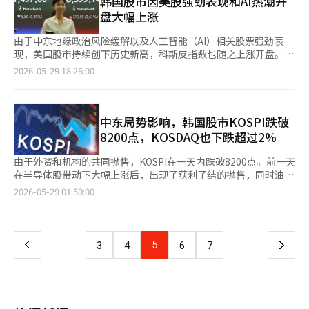
韩国股市因美股强劲表现和AI热潮开
水平，但与过去不同的是，指数上涨和波动性扩大同时出现。”他
存）的需求呈现出一定的增长和下降模式。 然而，进入AI时代后，
则上涨。 近期市场主导的半导体和AI相关大型股出现获利了结，导
4014亿韩元和1兆687亿韩元，但机构净买入2兆3661亿韩元，主
盘大幅上涨
解释道：“通常在牛市中，波动性会降低，但目前是流动性和投资
半导体周期显著变化。波动幅度逐渐降低，周期变得更加紧凑。未
致行业间的差异化加剧。 KOSDAQ指数同样表现疲软。此时
导了指数的上涨。 代信证券研究员李京敏表示：“KOSPI在既有主
者情绪主导的异常市场。” 他进一步指出：“当前市场更接近于
来资产证券分析的数据显示，2010年左右的半导体周期为27个
KOSDAQ指数较前一交易日下跌29.28点（2.79%），报1020.75
导股上涨趋势的基础上，因黄仁勋首席执行官访韩的消息引发了市
由于中东地缘政治风险缓解以及人工智能（AI）相关股票强劲表
波动性大的趋势，而非危机阶段。尽管在股价上涨过程中波动性扩
月，而最近已缩短至12个月。这一变化是由于AI驱动的半导体需求
点。 在KOSDAQ市场上，外资和机构分别净买入2508亿韩元和
场期待，表现强劲。”他分析称：“尽管外国和个人投资者净卖
现，美国股市持续创下历史新高，科斯皮指数也随之上涨开盘。
大，但市盈率仍为7.77倍，处于历史低点，仅通过估值的平均回
激增所推动的。除了以PC和智能手机等普通消费者需求为主的周
1307亿韩元，但个人净卖出3769亿韩元，导致指数下跌。 在市值
出，但机构和金融投资者的净买入扩大，形成了对指数的上行压
根据韩国交易所的数据，截至上午9时7分，科斯皮指数较前一交易
2026-05-29 18:26:00
归，KOSPI达到1万点是可能的。”※ 本报道经人工智能（AI）系
期外，超大规模企业的新需求也改变了周期本身。 更重要的是，AI
前列的股票中，科隆生物（13.66%）、珠成工程（4.58%）等表
力。” 在证券市场中，市值较大的股票大多表现强劲。三星电子
日上涨204.53点（2.50%），报8389.82点。该指数开盘时上涨
统翻译与编辑。
仍在不断进化。以LLM为代表的AI领域已开始扩展到物理领域（物
现强劲，而EcoProBM（-3.67%）、Alteogen（-2.19%）、
（上涨5.51%）、SK海力士（上涨2.05%）、SK广场（上涨
199.02点（2.43%），报8384.31点，随后进一步扩大涨幅。 纽约
理AI）。VIP资产管理公司总裁金振国表示：“如果机器人时代来
EcoPro（-1.92%）、Rainbow Robotics（-2.79%）、三千堂制
0.65%）、三星电机（上涨14.82%）、现代汽车（上涨
股市在前一交易日全线收涨。28日（当地时间），标准普尔500指
临，半导体需求可能会更加爆炸性增长。”这意味着每台机器人将
药（-6.74%）、Rino工业（-4.93%）等则下跌。 Kiwoom证券
6.79%）、LG能源解决方案（上涨3.39%）、三星生命（上涨
数和纳斯达克综合指数分别上涨0.58%和0.91%，再创历史新高。
中东局势影响，韩国股市KOSPI跌破
使用多少个GPU、CPU和通信芯片，以及将会制造多少台这样的机
研究员韩志英表示：“英伟达宣布进军AI PC市场以及美国制造业
8.81%）、三星物产（上涨8.01%）等均以上涨收盘。 相反，
道琼斯工业平均指数也上涨0.05%，以小幅上涨收盘。 推动市场上
8200点，KOSDAQ也下跌超过2%
器人，都是无法预测的情况即将到来。 对AI泡沫的担忧将继续存
指标的良好表现刺激了半导体投资情绪。”他同时指出：“近期半
KOSDAQ未能摆脱弱势，KOSDAQ指数收盘下跌29.56点
涨的因素是中东局势缓和的预期。美国与伊朗正在完成关于结束战
在。每当出现像博通震荡这样的业绩预期未能达到市场期待时，半
导体和AI硬件行业的资金集中度加深，因此需要考虑短期获利了结
（2.68%），报1074.80点。该指数开盘时较前一交易日上涨7.79
争的谅解备忘录（MOU）谈判，并等待美国总统唐纳德·特朗普
由于外资和机构的共同抛售，KOSPI在一天内跌破8200点。前一天
导体股价可能会大幅波动。一些超大规模企业可能会被淘汰，部分
压力和波动性加大的可能性。” 他补充道：“当前市场是由AI叙事
点（0.71%），为1112.15点，但由于外国和机构的卖出压力加
的最终批准，这一消息改善了投资者情绪。 此外，AI相关股票的强
在半导体股带动下大幅上涨后，出现了获利了结的抛售，同时油价
投资计划可能会被调整。每当发生这些情况，市场都会剧烈波动。
主导股价，而非业绩，半导体和IT硬件的比例扩大策略仍然有效，
大，转为下跌。 在KOSDAQ市场中，个人净买入3101亿韩元，但
劲表现也持续。AI数据云公司Snowflake上调了年度营收预期，并
和国债收益率的上升也被解读为抑制投资者情绪的因素。KOSDAQ
页
然而，历史上伟大的技术创新总是伴随着泡沫而成长，这一点也是
2026-05-29 01:50:00
但也应考虑将证券、电力设备、造船等此前被忽视的业绩股纳入投
外国和机构分别净卖出174亿韩元和3005亿韩元，导致指数下跌。
与亚马逊网络服务（AWS）签署了长期合同，股价飙升36.48%。
也因机构的抛售而收盘下跌超过2%。 根据28日韩国交易所的数
不争的事实。铁路、互联网都是如此。泡沫虽然破裂，但创新依然
资组合。”※ 本报道经人工智能（AI）系统翻译与编辑。
KOSDAQ市值较大的股票整体表现不佳。生态工程（下跌
因此，英伟达（NVIDIA，涨幅0.78%）、超威半导体（AMD，涨
据，KOSPI当天收盘下跌43.41点（0.53%），报8185.29点。 该指
存在。AI时代也不例外。我们需要警惕泡沫的存在，但更重要的是
一
0.46%）、阿尔特基（下跌0.14%）、生态工程（下跌3.52%）、
幅4.55%）等主要半导体股票也上涨，费城半导体指数上涨1%。
数开盘时较前一交易日下跌62.97点（0.77%），报8165.73点，随
关注这些创新的成果将归于谁。这或许就是AI革命和创新时代“成
主成工程（下跌3.85%）、科隆组织（下跌4.54%）、利诺工业
从资金流向来看，个人和机构投资者呈现买入优势。在证券市场
后因外资的抛售加大了跌幅。尽管在早盘时个人投资者的买入使指
功投资之道”。※ 本报道经人工智能（AI）系统翻译与编辑。
上
5
下
3
4
6
7
（下跌1.72%）、佩普特龙（下跌5.00%）等均以下跌收盘。相对
上，个人和机构分别净买入6279亿韩元和3984亿韩元，而外国投
数一度转涨，但下午再次回落。 代信证券研究员李京敏表
而言，彩虹机器人（上涨0.71%）、三千堂制药（上涨0.30%）、
资者则净卖出1兆681亿韩元。 在市值前列的股票中，除了LG能源
示：“养老金基金运作委员会讨论中长期资产配置方案，国内股票
一
HLB（上涨0.59%）等则以上涨收盘。 与此同时，随着KOSPI的强
解决方案（下跌0.90%）外，大多数股票表现强劲。三星电子（上
的比重压力凸显，外资净卖出和汇率上升抑制了投资者情绪。”他
势表现，上市第三个交易日的单一股票杠杆ETF也持续吸引投资者
涨5.51%）、SK海力士（上涨2.97%）、SK方正（上涨
分析称：“最近市场主导的半导体集中现象在缓解过程中，各行业
关注。根据KOSCOM ETF检查的数据，在ETF交易额前十名中，有
页
1.21%）、现代汽车（上涨6.06%）、三星电机（上涨5.62%）、
普遍出现了获利了结的抛售。” 他进一步指出：“美元兑韩元汇