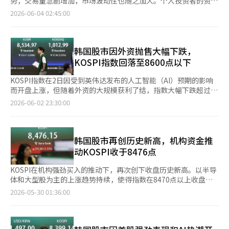
势，交易量急剧增加，市场波动性也随之加大。个人投资者的资金
导体行业。Meta、亚马逊、微软等超大规模企业的巨额资本支出
跌。 代信证券研究员李京敏表示：“前一日美国股市中，博通将
汽车（-4.00%）、三星电机（-3.85%）、LG能源解决方案
次评级上调的原因在于主力业务的稳健增长带来了债务减少和财务
大量涌入，推动股市上涨，但由于启动了侧车和熔断器等波动性缓
（CAPEX）最终是为了购买半导体。对英伟达的GPU和博通的网
2026-06-04 02:45:00
第三季度人工智能（AI）销售指导下调至160亿美元，低于预期的
（-1.66%）、三星生命（-6.74%）、三星物产（-12.34%）等均
结构改善，并预计LG电子将在未来两年内通过提升高端家电竞争
解机制，市场过热的迹象也愈发明显。 根据韩国交易所的数据，6
络芯片的需求急剧增加，三星电子、SK海力士等制造AI芯片所需的
172亿美元。这一不佳的指导使得半导体行业的投资情绪受到抑
出现下跌。只有HD现代重工（3.53%）表现上涨。 KOSDAQ市场
力和扩大订阅及B2B业务，保持稳定的业绩。※ 本报道经人工智
月1日至2日，韩国证券市场的日均交易量约为83万亿韩元，较4月
HBM等产品的业绩和股价飙升，正是因为这些超大规模企业
制，国内半导体行业的获利了结抛售也随之出现，整体市场下
也呈现疲软态势。同一时刻，KOSDAQ指数较前一交易日下跌
能（AI）系统翻译与编辑。
份的日均交易量（43万亿韩元）几乎翻了一番。 以个人投资者为
的“购买力”存在。 最终，投资者最关心的问题是AI驱动的半导体
跌。”※ 本报道经人工智能（AI）系统翻译与编辑。
25.27点（2.41%），报1024.46点。该指数开盘时较前一交易日下
主的买盘推动了交易量的增加和股市的上涨。在外资连续18个交易
韩国股市因外资抛售大幅下跌，
超级周期是否可持续。如果如泡沫论者所言，超大规模企业面临生
跌14.51点（1.38%），随后跌幅扩大。 在KOSDAQ市场上，个人
日净卖出（总计60万亿韩元）的情况下，个人投资者则净买入约
存危机，巨额资本支出计划可能会被打乱，半导体购买需求可能会
KOSPI指数回落至8600点以下
净买入288亿韩元，但外资和机构分别净卖出272亿韩元和18亿韩
47万亿韩元，支撑了指数。 证券界认为，股市的急剧上涨引发
下降。如果数百兆元的半导体购买需求减少，市场将受到重大冲
元。 市值前列的股票也普遍下跌。EcoProBM（-4.00%）、
了“FOMO”（投资者错失感）心理，刺激了个人资金的流入。然
击。每当出现对AI泡沫的担忧时，美国和韩国的半导体企业股价都
KOSPI指数在2日因受到英伟达发布的人工智能（AI）预期的影响
Alteogen（-0.43%）、EcoPro（-3.96%）、Rainbow
而，交易量的增加伴随着波动性的迅速扩大，这引发了市场的担
会大幅下跌，这正是原因所在。 那么，半导体超级周期将持续到
而开盘上涨，但随着外资的大规模获利了结，指数大幅下跌超过
Robotics（-4.62%）、Jusung Engineering（-10.53%）、
忧。最近，KOSPI指数在交易中出现了数百点的剧烈波动，本月平
何时？AI泡沫一旦破裂，半导体超级周期是否也会随之下滑？ 对此
2%。早盘接近8900点的指数在下午回落至8600点，波动性加大。
2026-06-02 23:30:00
Kolon TissueGene（-0.18%）、Rino Industrial（-2.71%）、
均交易高点和低点的差距达到了409点，显著高于上个月的306点
也存在不同的看法。支撑这一观点的逻辑也非常坚实。AI泡沫并不
根据韩国交易所的数据，截至下午1时42分，KOSPI指数较前一交
Samchundang Pharmaceutical（-2.42%）、
和4月份的134点。 作为市场波动性的代表性指标，侧车的启动次
意味着AI能够实现的创新有限，AI驱动的半导体需求将以惊人的速
易日下跌189.60点（2.16%），报8598.78点。 该指数开盘时较前
HLB（-0.57%）、Peptron（-0.19%）等均呈现下行趋势。 与此
数也急剧增加。今年以来，KOSPI市场共启动了20次侧车，首次出
度持续增长。最近，台积电的魏哲家董事长也表示：“要满足（AI
一交易日上涨94.81点（1.08%），报8883.19点，随后在开盘后短
同时，市场分析认为，NVIDIA首席执行官黄仁勋的访韩行程及与
现连续6个月启动侧车的情况。这一数字与2008年全球金融危机期
芯片相关的）客户需求需要很长时间。”未来几年，AI需求与半导
暂上涨至8933.62点，表现强劲。这一走势受到美国纽约股市三大
韩国股市再创历史新高，机构资金推
国内企业的合作讨论可能对相关股票产生影响。 未来资产证券研
间的年记录（26次）仅相差6次。 市场整体交易暂停的熔断器也启
体供应之间的差距将持续存在。 对半导体周期的分析也支持这一
指数齐创新高以及英伟达宣布进军PC市场的影响。 然而，早盘波
动KOSPI收于8476点
究员徐相英表示：“尽管美元/韩元汇率的压力和外资持续抛售仍
动了两次。这是自2020年新冠疫情以来，熔断器一个月内第二次
观点，认为与过去不同。过去PC时代的半导体周期大约为4~5年。
动性较大。KOSPI在上午9时9分时较前一交易日下跌284.90点
然是负担，但黄CEO的访韩及与主要企业的合作期待可能会集中吸
启动。 为了缓解个别股票的剧烈波动，波动性缓解装置（VI）的启
由于DRAM等半导体的主要需求来源于PC，因此这一时期的市场状
（3.24%），跌至8503.48点，虽然随后有所回升，但下午再次扩
KOSPI在机构强劲买入的推动下，再次创下收盘历史新高。以半导
引投资，因此市场整体将更关注个别股票的表现，而非指数的变
动也呈上升趋势。被称为韩国恐慌指数的KOSPI200波动性指数
况受PC更换周期的影响。也就是说，企业IT投资→内存价格上涨
大跌幅。 此时，证券市场上，个人和机构分别净买入7兆5788亿韩
体和大型股为主的上涨趋势持续，使得指数在8470点以上收盘。
化。”※ 本报道经人工智能（AI）系统翻译与编辑。
（VKOSPI）也维持在高位。VKOSPI在6月2日交易中一度上涨至
→供应增加→需求减少→供应过剩→衰退的循环。衰退期，半导体
元和1466亿韩元。相反，外资则净卖出7兆4322亿韩元，主导了指
根据29日韩国交易所的数据，KOSPI当天收盘上涨290.86点
2026-05-30 01:36:00
75.42，并连续3个交易日保持在75以上。如果波动性进一步扩
企业的利润下降，投资受到抑制。三星能够成为DRAM的强者，正
数的下跌。 市值前列的股票表现各异。SK海力士（-2.88%）、现
（3.55%），报8476.15点。指数开盘时较前一交易日上涨199.02
大，市场冲击发生时的跌幅可能会超出预期。 然而，证券界认
是因为在衰退期采取了更积极的投资策略，以提前应对繁荣期。
代汽车（-4.33%）、三星电机（-12.32%）、LG能源解决方案
点（2.43%），为8384.31点，尽管经历了波动，但始终保持上涨
为，近期波动性的扩大并不一定是下跌信号。现代汽车证券研究员
智能手机时代的周期虽然比PC时代缩短，但仍然经历了大约3年的
（-2.75%）等股票下跌。相对而言，三星电子（1.07%）、SK广
趋势。盘中一度突破前最高点8457.09，继续保持强势，达到历史
赵昌敏表示：“今年VKOSPI的平均水平超过50点，创下历史最高
周期性波动。随着智能手机普及和新形态产品的发布，半导体（内
场（2.15%）、三星生命（5.61%）、三星物产（1.10%）等股票
最高水平。 从资金流向来看，个人和外国投资者分别净卖出1兆