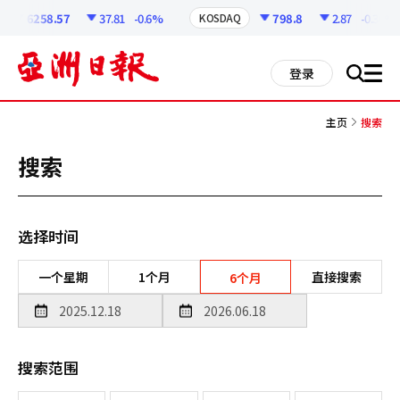
코
인
6258.57
37.81
-0.6%
798.8
2.87
-0.36%
KOSDAQ
정
보
all
登录
搜
men
索
主页
搜索
搜索
选择时间
一个星期
1个月
直接搜索
6个月
搜索范围