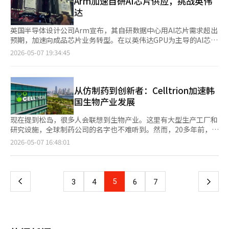
Arm加速自研AI芯片供应，挑战英伟
划分销的‘利贝尼克宰’的大型模型图。接下来的‘设施区’被布
争力的提升。" -为了达成共同声明，海关署的工作人员付出了很多
题。为此，포스코이앤씨提出在同一栋楼的四个单元中，针对不同
达
置成小型电影院，而实际客厅部分的‘单元区’则可以间接体验到
努力吧。 "在产业通商部与美国进行关税谈判时，曾为美国造船业
楼层采用不同的平面设计。高层住户的客厅朝向汉江，最大化了视
最高64层的汉江景观。利用开放窗结构实现的全景视图技术，目前
复兴项目‘MASGA项目’制作了特别的帽子。海关署内部也借鉴
野价值；低层住户则面向小区中央花园，增强了隐私和舒适性。这
英国半导体设计公司Arm宣布，其自研数据中心用AI芯片需求超出
正在申请专利。 空间各处还布置了刺激五感的元素。内部播放着
了这一点，提出为海关署吉祥物的玩偶戴上帽子的想法。这是一个
种设计在同一栋楼内实现了不同的居住方向和生活环境。一般的墙
预期，加速向成品芯片业务转型。在以英伟达GPU为主导的AI芯片
宰的声音策划音乐，灯光和扩香器的感官演绎也引人注目。与教保
爱好编织的员工亲自提议的。最近，‘K-文化’与帽子在海外受到
式结构公寓在保留原有结构的情况下进行施工，平面变更受到很大
市场中，Arm以CPU为基础的自研芯片加入竞争。据《金融时报》
文库·CGV的合作内容，以及空中酒吧派对、儿童区和育儿服务、
2026-05-07 19:34:45
关注，因此我们认为需要一种感性的接触。实际上，在加拿大当地
限制。特别是在同一栋楼内应用不同结构时，需重新审查结构安
和《华尔街日报》报道，Arm在业绩发布会上表示，其自研数据中
车病院的非接触医疗服务等，宰所追求的高端社区服务也一并介
的反应也相当不错，有助于营造良好的氛围。" -连续两个月出口超
全、设备管道和逃生路线等。因此，大多数改造项目通常在低层到
心芯片“AGI CPU”在2027至2028财年的需求预计将达到20亿美
绍。 GS建设品牌战略团队前任郑裕珍表示：“希望这是一个让人
过800亿美元，海关署的政策是什么？ "海关署的核心工作之一是
高层采用相同的平面设计。而포스코이앤씨则通过综合考虑结构、
元，较3月发布时的10亿美元预期翻倍。然而，销售预期仍维持在
提前体验宰生活的机会”，“宰希望将家扩展为体验的领域，而不
支持FTA的利用。我们通过发放原产地证明书，帮助我们的出口企
建筑、机械和电气领域，解决了设计难题。此次设计不仅调整了客
10亿美元，因为尚未完全满足需求的供应。Arm CEO勒内·哈斯
从仿制药到创新者：Celltrion加速韩
仅仅是商品。” 她还表示：“过去建筑公司的宣传馆给人一种是
业享受关税优惠。最近，我们为了促进K-美容、K-食品等消费品的
厅方向，还重新规划了卫生间位置、厨房动线和设备管道系统。在
在电话会议中指出，3月底提到的10亿美元需求是基于已确保的供
父母那一代的专属物品的感觉，而建筑公司也希望运营能够让年轻
国生物产业发展
出口，简化了原产地证明程序，减轻企业负担。特别是为了扩大K-
保留原有结构的同时，确保了结构稳定性，并重新设计了生活动
应，包括内存、晶圆、封装和测试设备的获取。他表示，公司正在
一代在社交媒体上分享的内容的快闪店，因此，想要体验宰品牌的
食品的出口，我们持续向世界海关组织提议设立HS编码，并计划
线。公司将其定义为“平面切换设计”。据悉，业主内部对该设计
努力确保20亿美元需求的供应。哈斯还表示，公司正夜以继日地为
2030年代的访客也越来越多。” 一位参观现场的30多岁访客表
现在提到松岛，很多人会联想到生物产业。这里有大型生产工厂和
在未来不断扩展到更多品类。" -将先进研究所指定为保税工厂的制
方案反应积极。该设计已通过建筑审查，获得了技术可行性和项目
客户寻找合适的解决方案。预计该芯片的销售将从本财年第四季度
示：“这是我第一次来建筑公司的快闪店，感觉比想象中更有感
研究设施，全球制药公司的名字也不难听到。然而，20多年前，这
度改进也引人注目。 "我们正在扩大在关税保留状态下引入外国原
适用性的官方认可。포스코이앤씨也已完成相关技术的专利申请。
开始反映。Arm此前通过向英伟达、谷歌、亚马逊等提供半导体设
官，拍照点也很多”，“这不仅仅是简单的销售宣传，而是提前体
里还是一片海风强劲的填海地。Celltrion正是在这里起步。当
料进行制造和加工后出口的保税加工制度的适用范围。此前，研发
页
2026-05-07 16:48:01
业界认为，此案例有望成为未来汉江沿岸改造项目的新设计标准。
计IP而发展，但首次推出自研成品芯片后，与这些客户成为竞争对
验未来居住的感觉。”
时，韩国的生物制药产业还是个陌生领域，国内企业自行建造大规
无法利用保税加工制度，但通过财政经济部的法律解释，自4月29
与重建不同，改造必须利用现有结构，因此设计自由度有限，但同
手。《金融时报》指出，AI热潮初期，CPU需求相对较小，客户争
模抗体生物生产设施的想法也很新鲜。 Celltrion的起步与韩国传
日起，我们改善了制度，使其能够作为保税工厂进行专利。研发实
一
时确保视野和商品性的重要性日益增加。포스코이앤씨近期在改造
相购买英伟达的GPU。然而，随着AI应用程序对CPU需求的增加，
统制药产业的路线有所不同。在传统制药公司以普通药品和合成药
际上是‘秒级竞争’，因此我们采取措施减少因通关程序导致的时
市场积极扩展业务，尤其在垂直增建和大规模改造领域取得了领先
Arm、英特尔和AMD等公司也从中受益。哈斯表示，AGI CPU的需
品为主的时代，Celltrion专注于生物制药生产和抗体技术。市场
间延误。我们还在支持北极航线方面利用保税加工制度，持续扩大
上
5
下
3
4
6
7
业绩，提升了市场存在感。代表性案例包括垂直增建改造项目“蚕
求“超出预期”，并预测未来CPU需求将增长四倍。Arm预计，AI
尚小，投资风险大，成功的可能性难以预测。 初期，Celltrion通
综合保税区，以便能够制造环保船用燃料。" -K-消费品的逆向直
室The Sharp Ruben”。该公司今年完成了首尔松坡区松坡圣地
数据中心技术供应将成为公司最大业务，并计划到2031年实现150
过合同生产（CMO）业务奠定基础，为全球生物企业生产药品，积
购市场也在快速增长，支持方案是什么？ "在逆向直购出口中，日
一
公寓的改造项目，这是国内首次通过垂直增建方式完成的案例。最
亿美元的芯片销售目标。这一举措与大股东软银孙正义的AI芯片供
累生产经验和技术。生物制药与普通化学药品完全不同，基于活细
本的比重相当大。日本去年10月引入了海上货物简易通关制度，对
近，포스코이앤씨还获得了东作区李水极东、宇成2、3单元改造及
应链战略一致。孙正义通过“伊邪那岐项目”推动建立对抗英伟达
胞生产，工艺管理难度更大，微小误差可能导致质量差异。
于1万日元以下的物品，可以省略特定的申报项目。若该制度顺利
文来现代5期改造项目的合同。其中，极东、宇成2、3单元改造项
页
的AI芯片生态系统。哈斯上月被任命为软银国际集团CEO，成为该
Celltrion真正改变市场格局始于进入生物仿制药领域。生物仿制
实施，将对国内中小企业通过电子商务方式进入日本市场大有帮