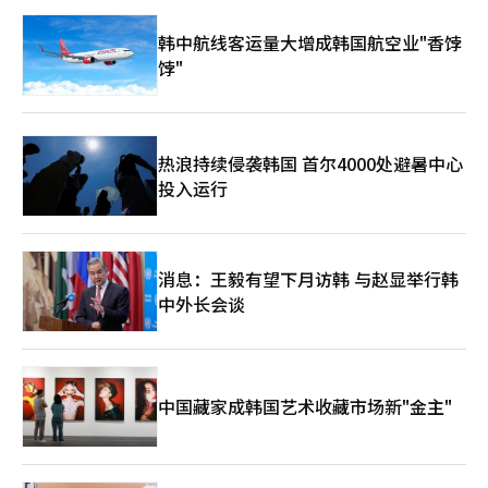
竞争力至关重要。Celltrion也在扩大抗体新药和新治疗领域的研
国民说的话。 "海关署是一个预防威胁到国民日常生活和经济安全
究。 然而，生物产业并非仅靠期望运转。临床结果、许可、专利
的非法行为的机构，通过基于法律和原则的公正执行来建立贸易秩
韩中航线客运量大增成韩国航空业"香饽
和监管变化都可能对企业产生重大影响。研发成本巨大，一次失败
序。我们将严格阻止有害物品的流入，严厉打击贸易犯罪，进一步
饽"
可能改变市场氛围。 Celltrion也未能完全摆脱市场争议。空头问
巩固我国经济的基础。同时，我们将倾听现场的声音，通过沟通和
题、企业价值争论以及生物产业特有的波动性被反复提及。生物产
大胆的创新，创造出企业和国民能够切身感受到的最佳进出口环
业因未来期望大，市场反应也敏感。 最近的市场氛围有所不同。
境。" 大谈=全运经济部副部长整理=金成瑞记者※ 本报道经人工智
利率上升后，市场更重视实际盈利能力和现金流，而非单纯的期
能（AI）系统翻译与编辑。
望。生物企业也需同时解释研发、业绩和业务可持续性。 在这种
热浪持续侵袭韩国 首尔4000处避暑中心
趋势下，Celltrion仍被视为韩国生物产业的象征，因为其大规模
投入运行
生产能力、抗体生物经验、全球许可经验和海外销售网络扩展相互
关联。 最重要的是，Celltrion为韩国产业界留下了一个场景：从
追随海外技术到直接撼动市场的企业可能性。松岛填海地上的工厂
起步的趋势延续至全球市场，背后是这种变化。 曾经，韩国生物
产业仅被视为可能性领域。如今，已进入全球市场竞争力讨论阶
消息：王毅有望下月访韩 与赵显举行韩
段。Celltrion是经历这一变化最久的公司之一。 该公司的下一步
中外长会谈
可能不仅限于生物仿制药的扩展。在生产、销售和新药开发的连贯
趋势中，Celltrion将占据何种位置，不仅影响其未来，也可能影
响韩国生物产业的方向。※ 本报道经人工智能（AI）系统翻译与编
辑。
中国藏家成韩国艺术收藏市场新"金主"