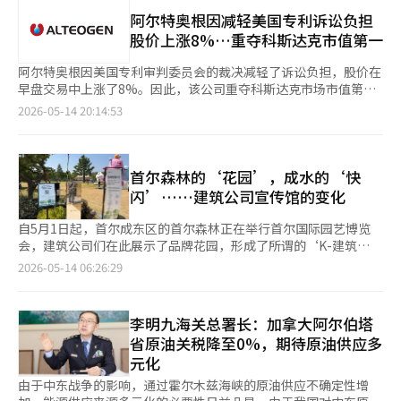
合特定标准的制造商的电动车发放补贴，旨在通过评估国内研发、
测性至关重要。 关键在于缩短审批时间。新药的审批时间已从原
生产、服务网络和消费者保护体系，促进可持续电动车生态系统的
阿尔特奥根因减轻美国专利诉讼负担
来的平均400天以上缩短至295天。 朴科长表示：“我们将运营专
形成。 然而，在具体标准公布后，围绕外资企业的公平性问题引
股价上涨8%…重夺科斯达克市值第一
门的审查团队，并提供每个审批阶段的专业咨询，主要内容包括对
发了争议。有人指出，国内分公司的信用等级、国内专利标准以及
补充提交材料的预审查。”他补充说，通过优先评估生产和质量管
以直营服务中心为主的评估结构实际上对国内企业更为有利。 最
阿尔特奥根因美国专利审判委员会的裁决减轻了诉讼负担，股价在
理标准（GMP）及临床试验管理标准（GCP），降低企业负担，提
终，政府在一个月内对评估体系进行了大幅修改。信用等级和国内
早盘交易中上涨了8%。因此，该公司重夺科斯达克市场市值第一
高审查效率。 食品药品安全处在第一阶段之后还将推进第二阶段
专利评估被删除，服务网络标准也放宽至包括合作伙伴运营中心。
的位置。 根据韩国交易所的数据，14日上午9时58分，阿尔特奥根
2026-05-14 20:14:53
的创新。这是通过总统主持的第二次核心监管合理化战略会议讨论
原本的120分制中，及格标准从80分调整为100分满分中的60分以
在科斯达克市场的股价较前一交易日上涨了2万9500韩元
的生物健康产业培育方案的一部分，旨在转变为以需求者为中心的
上。 问题不仅仅在于标准的简单调整。政府未能充分向市场解释
（8.33%），报38万3500韩元。 市值达到20兆5302亿韩元，超越
审批体系，并大幅缩短药品审批时间。 针对新药和生物仿制药，
其产业政策的方向。 电动车补贴不同于单纯的购车支持政策，它
了市值为19兆6639亿韩元的生态先锋（EcoPro BM），成为科斯
正在收集行业意见，并计划大幅扩充审查专业人员。食品药品安全
与生产、投资、就业和服务网络的运营等产业结构息息相关。如果
达克市值排名第一的公司。 这一变化被认为是由于美国专利审判
首尔森林的‘花园’，成水的‘快
处在今年4月新招聘了负责审批的人员，并正在推进进一步的人力
政府的目标是加强国内电动车生态系统，那么就必须详细说明这些
委员会（PTAB）在12日（当地时间）对哈洛扎姆的美国注册专利
闪’……建筑公司宣传馆的变化
资源补充。 朴科长还介绍了生物仿制药三期临床试验简化的推进
标准的必要性以及希望引导市场的方向。 然而，实际过程是，在
进行的专利无效审判（PGR）中，裁定该专利无效所致。 市场普
方向。他表示：“自生物仿制药引入以来，随着质量分析技术的发
标准公布后争议加剧，政府才匆忙进行修改。这引发了对政策初
遍认为，此次最终裁决将对阿尔特奥根和默沙东（MSD）产生有利
自5月1日起，首尔成东区的首尔森林正在举行首尔国际园艺博览
展和监管经验的积累，部分产品在无需进行三期临床试验的情况下
衷、评估标准和市场影响是否经过充分审查的质疑。 在研发费用
影响。如果哈洛扎姆的基础专利被判无效，正在进行的专利侵权诉
会，建筑公司们在此展示了品牌花园，形成了所谓的‘K-建筑
也能证明其等效性。” 他进一步表示：“将通过质量比较和一期
评估方面，最近三年投资超过500亿韩元才能获得最高分的标准被
讼也可能对MSD和阿尔特奥根有利。 新韩投资证券的研究员严敏
区’，吸引了市民的光临。过去以样板房为中心的建筑公司营销，
2026-05-14 06:26:29
临床试验来证明生物新药与生物仿制药之间的等效性，只有在证明
修改，但由于全球主要汽车制造商大多能够满足这一标准，实际的
勇表示：“PTAB的这一决定将导致哈洛扎姆在美国民事法庭提起
正在向花园、快闪和生活方式空间的形式演变。 走进首尔森林的
不足的情况下才进行三期临床试验，并计划允许食品药品安全处对
区分度并不大。国内生产设施和共同研发项目的基本分数比重也因
的专利侵权诉讼被驳回，因为所主张的专利本身已被无效化。”
草坪，映入眼帘的是红色大门、圆形花园和浓密的绿色林荫小道。
等效性证明计划进行事前审查。” 朴科长指出：“通过此次制度
扩大而降低了实际评分效果。 更大的问题在于政策的不确定性。
他进一步指出：“哈洛扎姆专利的无效将确保ALT-B4专利到2043
市民们像散步一样游览这个空间，20至30岁的游客们在各处拍
改善，患者将能更快使用到新的药品和生物仿制药，行业也能通过
李明九海关总署长：加拿大阿尔伯塔
政府还表示将每年更新评估标准，但业界担心，如果标准反复变
年保持有效，从而提升ALT-B4的价值。”因此，他将目标股价从
照。当天，草坪旁的空间中，除了GS建设，还有IPARK现代产业开
缩短开发和审批时间来减轻负担。”他表示，期待国内企业能够更
化，将难以制定中长期的商业战略。 整车制造商在车辆上市前会
省原油关税降至0%，期待原油供应多
57万韩元上调至62万韩元。※ 本报道经人工智能（AI）系统翻译
发、凯龙建设、大宇建设、湖畔建设等参与了‘K-建筑区’的建
早进入全球市场并扩大出口。※ 本报道经人工智能（AI）系统翻译
综合考虑价格、生产数量、认证时间和补贴反映等因素来制定销售
元化
与编辑。
设。 凯龙建设以红色大门和石墙花园吸引了眼球，大宇建设则展
与编辑。
策略。尤其是电动车，补贴规模直接影响实际销售量和价格竞争
示了以圆形结构为中心的‘筒仓(Silo)’花园。IPARK现代产业开
由于中东战争的影响，通过霍尔木兹海峡的原油供应不确定性增
力。 在这种情况下，政府在一个月内修改核心评估标准，并且未
发在现有树木上悬挂了“在建造之前，先要想象”的标语，并利用