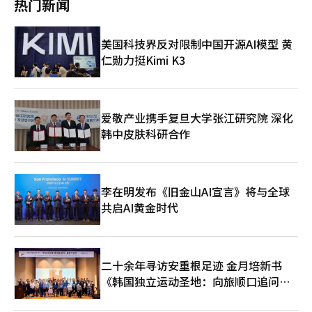
热门新闻
目总施工费用约2万亿韩元，通过水平和垂直增建将原有3485户扩
战略的核心。销售创新高，成本增加引担忧Arm公布的第一季度销
药不同于简单仿制药，不仅需成分相同，还需实现复杂的生物结
助。此外，我们还将国际邮政出口资料与国税厅进行关联，以支持
展至3987户。포스코이앤씨相关人士表示：“新反坡青丘公寓的案
售额同比增长20%，达到14.9亿美元，创历史新高。调整后每股收
构、功效和安全性，开发成本和进入门槛高。 当时，全球制药市
零税率的适用，并推动延长使用全方位服务的出口企业的确定价格
例表明，改造不仅是改善外观和内部装修，而是通过增建和平面重
益为60美分，超出市场预期的58美分。按业务划分，受智能手机
场以原研生物药为主，Celltrion看到了其中的机会，预计高价生
申报期限。相关制度预计将于6月实施。我们将减少企业在向全球
美国科技界反对限制中国开源AI模型 黄
新设计，实现了业主对地段价值的最大化。我们将继续推出精准分
和AI应用增长推动，专利费收入增长11%至6.71亿美元，但未达到
物药品的专利到期将打开市场。 Remsima是一个典型案例，进入
消费者直接销售商品时的制度性和行政性负担。" -美国的关税政策
析小区特性、最大化居住价值的定制化改造设计。”※ 本报道经
仁勋力挺Kimi K3
部分市场预期。相反，许可证及其他收入增长29%至8.19亿美元，
自身免疫疾病治疗市场后，改变了Celltrion的走向。获得欧洲市
和欧盟的碳边境调节机制(CBAM)等贸易不确定性加大，如何应
人工智能（AI）系统翻译与编辑。
超出预期。公司将此归因于AI芯片设计和平台需求的增加。第二季
场许可后，扩大了市场份额，并进入美国市场，展示了韩国生物企
对？ "在全球保护主义扩散和地缘政治风险加大的情况下，我们正
度预计销售额为12.1亿至13.1亿美元，调整后每股收益为36至44美
业在全球抗体生物市场竞争的能力。 Remsima的意义不仅在于销
在制定应对措施，以尽量减少对我国企业的损害。关于美国的关税
分。市场预期销售额为12.5亿美元，调整后每股收益为37美分。然
售规模。当时，韩国制药产业在研发和生产能力上有所增长，但在
政策，我们制作了韩美品目编号对照表，以帮助企业更准确地了解
而，供应链建设成本预计将成为短期负担。Arm管理层预计今年运
全球销售和市场支配力上仍有限。Celltrion正面突破了这一壁
爱敬产业携手复旦大学张江研究院 深化
相关品目。欧盟CBAM的核心是碳排放量的计算。我们开发了碳排
营成本将逐季增加，但年底销售增长率将超过运营成本增长率。由
垒。 随后，Truxima和Herzuma等后续生物仿制药产品相继推
放量计算和管理程序，以便中小企业也能利用，并根据欧盟法规的
韩中皮肤科研合作
于对新型AI芯片的期待，Arm股价今年已翻倍。然而，业绩发布
出，产品线扩展至抗癌药和自身免疫疾病治疗领域，扩大了在抗体
修订持续更新。" -如何应对绕道出口？ "随着美国等主要国家加强
后，由于供应不足和成本增加的担忧，股价在盘后交易中下跌。※
生物领域的地位。 松岛也随之改变。以Celltrion和三星生物制剂
关税政策，通过第三国洗产地的绕道出口担忧加大。因此，海关署
本报道经人工智能（AI）系统翻译与编辑。
为中心，生物企业开始聚集，松岛成为韩国生物产业的中心之一，
正在重新组建原有的临时组织‘贸易安全特别调查组’，成立‘贸
产业生态系统从单一企业扩展到整个地区。 Celltrion的另一个特
易安全调查组’，建立专业的调查体系。实际上，去年查获的贸易
李在明发布《旧金山AI宣言》将与全球
点是直销体系。在许多国内企业依赖技术出口或当地合作伙伴合同
安全侵害规模为6556亿韩元，比前一年增加了约三倍。今年截至3
共启AI黄金时代
时，Celltrion选择了直接建立销售网络，在欧洲和美国市场扩大
月底，已查获5375亿韩元的规模。未来，我们将通过全国统一的
销售组织和分销网络。 这种策略风险大，需要维持销售组织的成
事件指挥体系，进一步增强对贸易安全侵害犯罪的打击能力。" -人
本和对当地市场的理解。但成功后，可以同时获得盈利能力和市场
工智能(AI)的普及使得AI转型(AX)成为热点，海关行政的AX推进现
支配力。Celltrion选择了更接近全球制药公司的方向。 最近，
状如何？ "通关量持续增加，但仅靠人力管理所有流程并筛选风险
Celltrion与Celltrion Healthcare的合并也与此趋势相关，旨在将
因素是有限的。因此，海关署正在推进基于AI的海关行政转型的信
二十余年寻访安重根足迹 金月培新书
生产和销售结合，提高效率和决策速度。随着生物产业竞争加剧，
息化战略计划(ISP)。预计在今年下半年，将在各个领域进行基于AI
《韩国独立运动圣地：向旅顺口追问历
单靠产品开发已不够。 新药开发被认为是Celltrion的下一步。生
的工作重新设计。特别是AI的性能最终取决于数据质量，因此我们
史》出版
物仿制药市场相对稳定，但竞争日益激烈。长期来看，自主新药的
也在集中建立能够稳定生成、获取和管理精炼数据的体系。" -想对