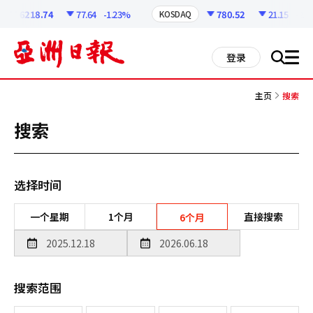
코
인
6218.74
77.64
-1.23%
780.52
21.15
-2.64
KOSDAQ
정
보
all
登录
搜
men
索
主页
搜索
搜索
选择时间
一个星期
1个月
直接搜索
6个月
搜索范围