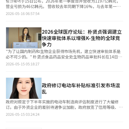
팅크웨어于15日公布，2026年第一季度合并营收为1197亿韩元，
营业亏损为46亿韩元。 营收较去年同期下降16%，与去年第一季
度的4亿韩元营业利润相比，出现了亏损。 公司相关人士表
2026-05-16 06:57:54
示：“部分产品供应时间延迟导致营收推迟，加上地缘政治风险影
响，包括半导体内存在内的原材料价格上涨以及人民币升值等因素
对业绩产生了影响。” 为克服外部不确定性，公司正在加强中长
2026全球医疗论坛：朴贤贞强调建立
期增长动力，包括向奔驰韩国供应专用黑匣子、推出电动两轮车专
快速审批体系以增强K-生物的全球竞
用超小型黑匣子、扩大小米产品的在线销售、运营基于人工智能的
争力
出租车召唤平台以及开展海外数字双胞胎业务等。 最近，公司与
宝马全球签署了价值约400亿韩元的供应合同，并通过扩展产品线
"为了让国内制药和生物企业获得市场先机，建立快速审批体系是
如车载摄像头、智能音频和开关控制器，逐步转型为全球汽车电子
必不可少的。" 朴贤贞食品药品安全处生物药品审批科长在14日于
企业。 特别是，公司在全球五大主要专利局申请了2765项知识产
首尔中区韩国新闻中心举行的第16届全球医疗论坛（2026 GHF）
2026-05-15 05:18:27
权，其中1580项以上已注册。根据全球专利分析机构LexisNexis®
上表示，并阐述了药品审批创新的推进方向。 朴科长强调，国内
PatentSight+™的评估，自2019年至2025年，公司在中型企业中
制药和生物企业的快速发展需要建立快速审批体系。预计到2030
是唯一连续入选自动驾驶领域韩国申请人前十名的企业。 公司相
年，全球药品市场规模将扩大至约2.66万亿美元（约397万亿韩
关人士表示：“我们将基于现有知识产权增强在全球市场的技术和
元）。 他指出，尤其是在生物药品和毒素、类毒素等高附加值生
政府修订电动车补贴标准引发市场混
产品竞争力，并针对全球大型科技公司、汽车OEM和出行平台，推
物领域，国内药品出口规模也在快速增长。2021年，国内药品出
乱
进IT、可穿戴设备、自动驾驶、联网汽车、出行和无人机领域的多
口规模为704.2亿美元（约10.51万亿韩元），而去年则达到了
个知识产权变现项目。目前，我们与专业诉讼律师事务所及知识产
104.1亿美元（约15.54万亿韩元），创下历史最高出口业绩。 食
政府对原定于下半年实施的电动车制造商评估制度进行了大幅修
权投资机构建立了合作关系，进行权利保护和商业化，这一业务将
品药品安全处自2025年1月起实施了《药品审批创新（第一阶
订。由于外资企业的差别待遇争议加剧，政府放宽了信用等级、国
成为中长期核心高收益业务。” ※ 本报道经人工智能（AI）系统
段）》。该措施旨在将药品的快速审批视为制药产业全球竞争力的
内专利、服务网络等标准，实际上重新设计了该制度。尽管政府声
2026-05-15 03:24:24
翻译与编辑。
基础，提高审批的快速性和透明度。 他特别指出，未来将有多款
称同时兼顾产业政策和消费者保护，但市场信任和政策方向性却受
全球畅销生物药品的专利到期，因此国内生物仿制药行业也迎来了
到质疑。 气候能源环境部最初宣布将引入一种评估体系，仅对符
新的机遇。他表示，为了在市场上占据先机，提高审批速度和可预