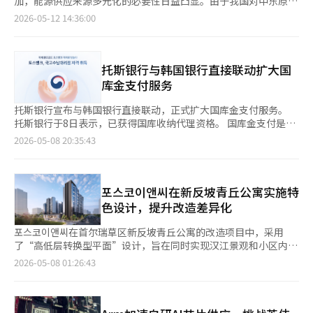
加，能源供应来源多元化的必要性日益凸显。由于我国对中东原油
来仍有每年变更的可能，市场混乱的可能性很大。政策方向的波动
绣球花等进行景观布置。此外，还设置了座椅和休息区，让市民们
的依赖程度较高，若地缘政治危机加剧，物价及产业供应链可能会
2026-05-12 14:36:00
将随时影响投资和销售策略。 从消费者保护的角度来看，令人遗
可以自然地休息。建筑品牌不仅仅是简单的销售宣传，而是扩展
受到冲击。 在这种情况下，李明九海关总署长在与《亚洲经济》
憾的是，电动车市场的电池安全性、维修响应能力、OTA后的售后
为‘体验型内容’，以此来扩大与年轻消费群体的接触。 尤其最
报的采访中表示，"最近为了扩大加拿大原油供应，阿尔伯塔省政
管理体系和零部件供应稳定性等核心变量在此次争议中并未得到应
引人注目的空间是GS建设的企业花园‘花园宰’。GS建设以‘伊
府与海关署共同发布了简化原产地证明文件的声明"，并指出"通过
有的关注，反而集中在分数调整和通过标准的争论上。 如果政府
丽莎白森林(Elysian Forest)’为名，借鉴了济州的古榕林，尽量
利用自由贸易协定(FTA)减少关税负担，阿尔伯塔方面也对向韩国
托斯银行与韩国银行直接联动扩大国
希望增强电动车市场的竞争力，那么需要的不是短期的标准修订，
保留了首尔森林的树木，密植了榉树和蕨类植物，展现了森林的深
每年额外出口3300万桶原油表示了高度期待。" 此前，阿尔伯塔原
库金支付服务
而是明确的产业结构原则、中长期路线图和可预见的制度运营体
邃感。在阴凉处安装了微细雾喷洒的‘UFB冷却雾系统’，让人感
油由于受到韩加自贸协定的关税优惠适用限制，实际上难以享受关
系。 在市场竞争已经全球化重组的情况下，最重要的政策条件之
受到仿佛置身于深林中的凉爽。 现场有员工驻守，提供空间策划
税优惠。这是因为在运输过程中，多个生产者的原油会混合，导致
托斯银行宣布与韩国银行直接联动，正式扩大国库金支付服务。
一是信任和一致性。政策方向越是动摇，最终的负担将不可避免地
和商品。访客们表示：“在首尔森林散步时，自然地参观这个空
原产地证明较为困难。然而，未来通过阿尔伯塔省政府的官方确认
托斯银行于8日表示，已获得国库收纳代理资格。 国库金支付是指
回到产业和消费者身上。※ 本报道经人工智能（AI）系统翻译与编
间，感觉不到是建筑公司的空间”，“拍照点很多，氛围很时
书，可以获得原产地认可，从而适用FTA特惠关税。因此，关税负
国家机构向客户支付的款项，如国税退款等，客户可直接存入其账
辑。
2026-05-08 20:35:43
尚。”实际上，包括推着婴儿车的家庭在内，各个年龄层的游客都
担预计将减少约3%，这也将有助于稳定能源供应链。 李总署长还
户。 自2024年起，托斯银行在托斯应用中提供国税、关税、警察
在这个空间中。 GS建设新产品战略团队负责人柳惠彬表示：“我
强调了海关在出口支持方面的角色。他表示，"为了支持半导体、
局罚款、滞纳金和专利费用等国库金的查询和支付服务。去年还与
们策划了让首尔森林的访客自然接触宰品牌的活动”，“专注于在
生物等高端产业的出口，我们正在改善制度，以便将先进研究所指
国民健康保险公团合作，推出了四大社会保险费的支付服务。 此
不破坏现有草坪的情况下，创造一个可以长时间停留的空间。”
定为保税工厂，支持超前技术的获取，并且我们也在全力支持K-食
次获得国库收纳代理资格，旨在在保持客户支付体验的同时，通过
포스코이앤씨在新反坡青丘公寓实施特
根据GS建设的统计，自5月1日至12日，‘伊丽莎白森林’的访客
品的出口。"他还提到，"我们已向世界海关组织提交了设立专用
与韩国银行的直接联动，增强国库金业务处理能力。 托斯银行相
色设计，提升改造差异化
约为86,000人。园区运营结束后，该空间将捐赠给首尔市，尽管快
HS编码的提案，未来还将扩展到方便面、海苔等品类。" 以下是李
关人士表示：“获得国库收纳代理资格，意味着托斯银行与韩国银
闪活动结束，仍计划让市民继续使用该空间。 距离首尔森林步行
总署长的问答内容。 -扩大加拿大阿尔伯塔原油进口的意义是什
行的直接联动进一步强化了国库金业务处理基础。未来，我们将持
포스코이앤씨在首尔瑞草区新反坡青丘公寓的改造项目中，采用
约15分钟的成水洞，另一个室内体验空间‘哈乌斯·宰’正在运
么？ "阿尔伯塔省是加拿大原油生产的核心地区，约占80%。为了
续扩大服务，让客户在日常生活中更便捷、安全地使用公共金融服
了“高低层转换型平面”设计，旨在同时实现汉江景观和小区内的
营。GS建设将原本作为成水战略整治区1地块的宣传馆进行重新品
实现原油供应多元化，我们收集了炼油行业的意见并进行了法律审
务，如税款支付和退款。”※ 本报道经人工智能（AI）系统翻译与
舒适性。由于改造需保留原有结构，该设计的实施难度较高，引起
2026-05-08 01:26:43
牌化，开设了快闪店。 快闪店内部的氛围与一般的公寓宣传馆不
查，随着中东战争后这一需求的增加，我们加快了签署谅解备忘录
编辑。
了广泛关注。根据7日的行业消息，新反坡青丘公寓改造项目位于
同。该空间从上午10点到下午6点开放，每30分钟约有20至30名访
(MOU)的进程。阿尔伯塔原油具有中重质油的特性，在国内炼油行
首尔瑞草区潼园洞，计划建设地下6层、地上最高18层的两栋楼，
客入场。前来现场的访客中不乏听闻口碑而来的。 走过入口，首
业中被高度评价。若北美原油供应得以扩大，能够相对减少中东地
共376户。自2022年9月被选为施工单位以来，포스코이앤씨一直在
先映入眼帘的是‘微缩景观区’。在这里可以详细查看2031年计
缘政治风险，将有助于供应稳定、关税减免以及物价稳定和成本竞
推进该项目。该小区靠近汉江，但部分住户面临视野受限的结构问