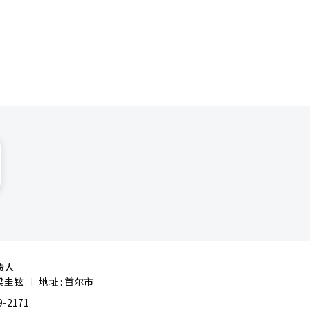
数字能力的
范健康等最
的领导经
寿命的核心
为了降低成
基础储蓄获
寿险市场本
 保险行业
强调：“不
织的特性，
 活到
竞争力。
中，支持对
。医疗保
数百岁人与
投资，以确
础贷款和基
产的协同效
行活跃交
，那么
生率导致市
技公司正
。
I）系统
和文化活动
本健康
长。 未来
利用AI、
履行承诺。
数字，而是
术的问题。
验和稳定的
险转为亏损，
人类可能
新、数据利
是积极因
构成压
责人
的蓝图。如
梁圭铉
地址 : 首尔市
|
※ 本报
-2171