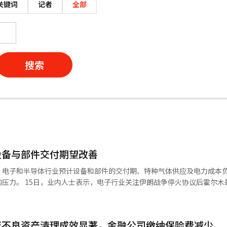
关键词
记者
全部
搜索
设备与部件交付期望改善
，电子和半导体行业预计设备和部件的交付期、特种气体供应及电力成本
压力。 15日，业内人士表示，电子行业关注伊朗战争停火协议后霍尔木
，霍尔木兹海峡的封锁和船舶航行限制导致国际油价、海运费和保险费飙
物流障碍和成本上升的风险。 最先期待的效果是半导体设备和部件交付期
赖航空运输，但设备模块、耗材和部分化学材料则利用海运和综合物流网
资不良资产清理成效显著，金融公司缴纳保险费减少
待和绕行的负担将减少，战争保险费的负担也可能减轻。这将降低新建晶