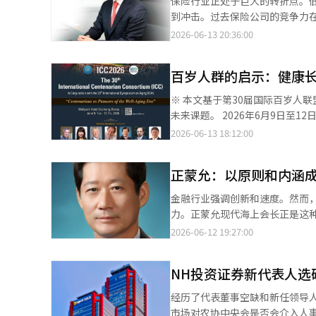
保险行业正处于巨大的转折点。低
入糖税时明确表示：“完全没有
法律规定的书面发放义务。在分
到冲击。过去保险公司的竞争力
公众的税收抵抗和通货膨胀刺激而进行的“暂时性喘息”。 实际
件未合法编写，未来发生争议时
力。 三星生命社长洪元学是积极
2026-06-13 20:36:00
善社会福利安全网（基本社会保
平化指导原则也规定，缺乏双方
个综合的生活护理行业，涵盖健康
来，面对税收不足加剧和提升国民
间内反复遗漏签名或盖章，因此
新，将三星生命转型为未来金融
（AI）系统翻译与编辑。
施希望能对分包交易过程中长期
百岁人群的启示：健康
生活。 超越保险，梦想成为“生活平台” 保险行业长期以来以同样的方式发展。客户投保，保险公司承保，事故发
包法违规行为施加相应的制裁。”
生后支付保险金。然而，人口结
※ 本文基于第30届国际百岁人
迅速洞察到这一变化。他认为，
未来课题。 2026年6月9日至12日，第30届国际百岁人联盟（ICC）在全罗北道高敞的威尔公园酒店举行，回顾了全
为，保险公司应当进化为客户生
球长寿研究过去30年的成就，并展望未来30年。 自1994年美国乔治亚州首次
2026-06-13 18:12:00
于扩大老年业务和医疗保健业务
已发展成为全球长寿研究的重要
业务多元化，而是试图改变保险
全球性盛会，涵盖了六大洲的研究者，意义更加深远。 在大会最后一
司应在客户的出生、成长、退休
正蒙允：以原则和内涵成
教授朴相哲，创立美国新英格兰
市场进入成熟期的情况下，传统
威、爱荷华州立大学教授彼得·马丁齐聚
金融行业强调创新和速度。然而
场。保险行业的未来最终与老年
年长寿研究的关注点已从“为什么
力。正蒙允现代海上会长正是这种
业可能会出现最大的行业变化。洪元学希望将三星
会面临的核心课题，百岁人研究也朝着提出健康老化策
海上发展成为国内领先的损害保
2026-06-12 19:27:00
多金融公司都在谈论AI，但相当
活到100岁’” 朴相哲教授 今
立了稳定的业务基础。在保险行业
视为改变保险行业结构的技术。
时，百岁人还是一种非常罕见的
景下，正蒙允会长的金融企业家
能退保。最终，保险公司的竞争力
们不再仅仅问“为什么有些人能活
NH投资证券新代表人选
能力和健康性，而非外形扩张；更重视长期竞争力，而非
用平均数据，而现在则使用个人
人类的新课题。 汤姆·普尔斯 我完全同意。在1990年代初，我们专注于寻找长寿的原因。但现在，寻找健康长寿的
长最恰当的词是“原则”。 他
模式和金融活动，可以提供个性化
经历了代表董事空缺和新任领导
方法已成为研究的核心目标。百
递强烈信息的风格。相反，他更
是保障事故发生后的业务，而未
市场对农协中央会是否会介入人