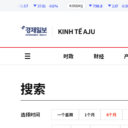
코
인
6258.57
37.81
-0.6%
798.8
2.87
-0.36%
KOSDAQ
정
보
时政
财经
all
menu
搜索
选择时间
一个星期
1个月
6个月