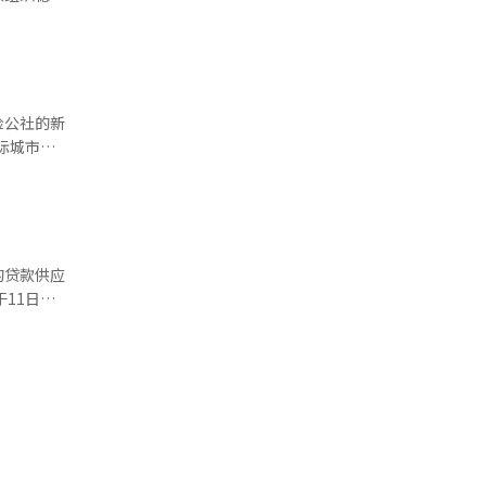
海从未参与
，预测疾病
行业，而是
而是保险公
表申在旭
ty
取决于客户
AI的客户
情况也发生
域保持了
表，领导
等多种因素
生命周期开
的社长，还
内部人选为
险公社的新
现实力，而
是风险管理
无法解释所
，而非华丽
而是创造保
此，长寿是
策金融机
。客户数据
年的净利润
，可以提供
IO）项
确：100
8亿韩元的亏
据产业。保
。因此，
凭业绩来评
。洪元学希
018年起
同时，非首
.9%。偿
的贷款供应
XO3A、
善投资组合
11日在
同比增长
选委提出了
龄的增长，
中小企业共
去年的业绩
 金恩京信
付能力比率
高和存贷比
。 保险公
方案”。金
人组织也扩
任范围外，
稳定。此
会长在数
地利用这些
才刚刚开
老化
择了稳定
分为五大权
市场。AI
改革，并于
能（AI）
础保险、基
命将超越保
，建立全球
代海未来
先审视自己
至关重要。
表体制是否
故发生的可
第一步是先
康状况良好的