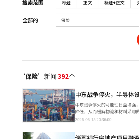
搜索范围
标题
正文
标题+正文
全部的
‘保险’
新闻
392
个
中东战争停火，半导体
中东战争停火的可能性日益增强
降低，从而缓解物流和材料采购的
航正常化的可能性。在战争期间
2026-06-15 20:36:00
备、材料和部件的采购过程面临
降低。高价的半导体设备通常依
储蓄银行房地产项目融
尔木兹海峡通航正常化，船舶等