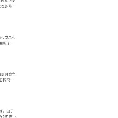
险模式正受
为了最小化
如果书面文
管理的能
分包交易公
业，而是一
，但在未
相当长的时
和数字创
智能
：“此次措
上负责人的
对未来的分
洪元学社长
核心成果和
合。他认
近年来专注
这不仅仅是
成为真正的
为，保险公
中。在寿险
迹研究的权
寻找这个市
角更具竞争
年，老年产
为老龄社
里将现代
保险本业建
 他将AI
的百岁人。当
大变革的背
哪个客户可
的问题。我
更关注盈利
保险公司利
命已成为
状况、消费
种向市场传
为止，保险
制。由于
已成为设计
海上的成长
。 可穿戴
保组织稳定