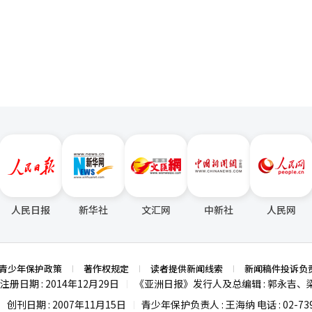
负责保险金支付审核和客户咨询。 正蒙允会长为应对这些变化，持续推动
债务调整后，根据结果逐步提供保险、贷款和储蓄的结构。 基础保险是防
的K-ICS比率是三星生命的压倒性竞争力。洪元学凭借在三星生命和三星财产
页
良好的功能。这意味着，推迟疾病的发生时间比疾病本身更为重要。健康
的损失评估系统和数据分析能力，并加快数字保险平台的建设。这不仅仅是
是在债务调整后支持重返正轨所需资金的阶段。随后，诚实还款者将通过
将AI和老年业务设定为未来增长支柱也是其强项。弱项（Weakness）
lience）概念相连。百岁人并
战略性举措。 这与保险业的本质密切相关。 AI使得风险预测更加准确。
出，许多政策性市民金融用户面临生活费用和现有债务偿还的双重压力。他
导致新客户基础减少，依赖投资收益的盈利结构也受到质疑。由于大型组
历了痴呆或虚弱。然而，他们能够保持功能并长寿，展现出卓越的抗病能力。
谁更可能发生事故，哪些疾病会增加，哪些新风险会出现的预测能力决定了
，而是首先要进行整理”，强调了债务调整的必要性。 然而，在立法过程
大型科技公司。机会（Opportunity）老龄化是三星生命最大的机会
最惊讶的是，过去25年韩国百岁人的生活发生了巨大变化。2001年，大多
于数据的利用能力。 正蒙允会长虽然不以技术创新为主打，但始终在持续
焦点。如果将金融基本权利规定为法律权利，就必须具体化基础保险、基
I的个性化保险在未来十年可能成为保险行业的核心增长动力。与三星财
过一半的人选择独立生活。许多百岁人积极外出，参与社会活动，与社区进
视原则，但并不拒绝创新。 在原则之上构建创新是他的方式。 在稳定性上增添
此外，金主席表示：“如果1999年的国民基本生活保障法改变了福利范式
hreat）大型科技公司进入金融领域、AI竞争加剧、保险监管加强、低出
期。 低出生率减少了新客户，高龄化增加了保险金支付的负担，AI和大科
保障法实现金融范式的转变。”※ 本报道经人工智能（AI）系统翻译与编辑
利率波动和资本监管加强也可能成为经营负担。 ※ 本报道经人工智能（A
要的是，百岁人自己选择了积极的生活方式。步行、志愿服务、宗教活动
 在这样的变革中，现代海未来需要解决的课题十分明确。 第一是加强资
第三是挖掘新的增长动力。 正蒙允会长至今一直以稳定性为基础推动公司成
健康长寿时代的实践策略 朴相哲 那么，普通人应该如
时代。 现代海要想超越50万亿金融集团，迈向下一代金融集团，必须积极
过程中，有一点是不会改变的。 那就是保险的本质。 保持客户的信任，
彼得·马丁 而且，不必担心已经晚了。90岁也不算
坚守的价值。 他的金融企业家精神最终可以用一句话来总结。 保险不是
上发布的香港科技大学研究很好地证明了这一
育，内脏脂肪和代谢指标就得到了显著改善。健康长寿不仅仅是尖端医疗技
争力强，已成长为资产50万亿规模的金融集团。正蒙允会长的长期经营经
哲 在30年的百岁人研究中，我确信了一点：百岁
人民日报
新华社
文汇网
中新社
人民网
akness）2025年净利润为5611亿韩元，同比下降45.6%。汽车保
因、环境、生活方式、社会关系、医疗和福利在漫长岁月中平衡所创造的
被评估为慢于部分竞争对手。机会（Opportunity）基于AI的保险创
可能成为新的增长机会。高龄化带来的健康护理和老年保险市场的扩大也
100岁。 朴相哲 ICC 30周年的口号是“百岁人，健康长
率和保险市场增长放缓、实损保险制度改革、异常气候导致的损失率上升持续
青少年保护政策
著作权规定
读者提供新闻线索
新闻稿件投诉负
走过了这条路。现在，科学正在追随他们的足迹，为全人类绘制健康长寿
竞争加剧也是威胁因素。※ 本报道经人工智能（AI）系统翻译与编辑。
注册日期 : 2014年12月29日
《亚洲日报》发行人及总编辑 : 郭永吉、
|
，那么未来30年将是将百岁人教给我们的智慧落实到全人类生活中的时刻。
编辑。
创刊日期 : 2007年11月15日
青少年保护负责人 : 王海纳 电话 : 02-739
|
|