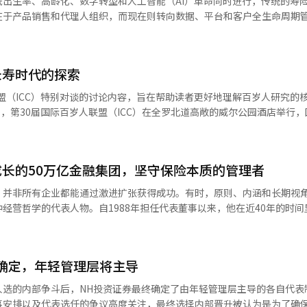
出生率、高龄化、数字转型和人工智能（AI）革命同时进行，传统的寿
考虑过”。然而，经济界和福利专家认为，这并非“永久性放弃”，而是
包交易中，合同相关的书面文件是确认交货单价和交易条件的核心证据。
在于产品销售和代理人组织，而现在则转向数据、平台和客户全生命周期
上，政府在下半年预告的必要医疗基础设施扩充和完
将难以证明合同内容，因此分包法强制要求包含签名或盖章的书面交付。
接受这一变化的保险CEO之一。他将保险重新定义为不仅仅是风险保障行
障网）建设需要巨额财政支持。虽然不立即公布具体计划以避免市场冲击
签名的书面文件视为未发放。公平交易委员会表示，考虑到京东纳比恩在
、资产、退休和生活的管理。 洪元学希望通过AI、医疗保健、老年业务
健康的名义，随时可能重新提出烟草价格上涨的选项。 ※ 本报道经人工
决定处以罚款并发出防止再次发生的命令。公平交易委员会相关人士表示
平台。他的金融企业家精神最终归结为一个问题：保险究竟能在多大程度
存在的不完善合同书发放行为敲响警钟，并计划推动改善罚款标准，以便
长寿时代的探索
※ 本报道经人工智能（AI）系统翻译与编辑。
构正在发生变化。人们希望活得更久、更健康。对保险的期待也在改变。 
联盟（ICC）特别对谈的讨论内容，旨在帮助读者更好地理解百岁人研究的
保险的未来不在于死亡保障，而在于健康管理、退休管理和资产管理的整
活的全方位管理伙伴，而不仅仅是事故后的保障组织。 实际上，三星生命
召开国际百岁人研究者会议以来，ICC
。正在准备结合护理服务、健康管理平台和资产管理功能的新商业模式。
学术平台。今年，南美和非洲的研究团队的加入，使得这一国际学术大会
行业存在的理由。 洪元学将保险视为生活基础设施，而非金融产品。他认
天，韩国百岁人研究的领军人物、全南大学名誉
和老年生活的全过程中发挥作用。 这种视角也体现在三星生命的未来战略
长的50万亿金融集团，坚守保险本质的管理者
百岁人研究的波士顿大学医学院教授汤姆·普尔斯，以及全球临床老化轨
方式已难以实现进一步增长。必须创造新市场。洪元学正在 在老龄社会中
一堂，围绕“百岁人教给我们的事”进行特别对谈。 与会者指出，过去30
，并非所有企业都能通过激进扩张获得成功。有时，原则、内涵和长期视
产业的未来息息相关。韩国是全球老龄化速度最快的国家之一。在未来十
能活到100岁”转变为“如何健康地活到100岁”。随着健康寿命延长成
经营哲学的代表人物。自1988年担任代表董事以来，他在近40年的时间
生命置于这一变化的中心。 AI不仅是成本节约，更是保险革命 许
略的方向发展。 “从‘为什么能活到100岁’到‘如何健康地
险公司。现代海上如今已成长为资产超过50万亿的金融集团，并围绕损害
一部分仍停留在业务自动化或成本节约的层面。洪元学眼中的AI则有所不同。
年ICC在韩国高敞举办30周年庆典，意义非凡。我在1995年开始研究韩国
面临IFRS17体制、实损保险改革、低出生率与老龄化、数字化转型等巨
保险本质上是一个概率行业。它预测谁更可能生病、什么事故可能发生、
人口现象，研究对象也不多。然而，30年后的今天，我们提出了完全不同
精神愈发受到关注。他的领导风格更注重可持续增长，而非华丽的创新；
在于对未来的预测准确性。 AI在这一领域展现出压倒性的力量。过去，
到100岁”，而是开始探讨“如何才能健康地活到100岁”。延长健康寿
确定，年轻管理层将主导
短期业绩。 坚守保险本质的正蒙允经营哲学 描述正蒙允会
数据。过去分析的是群体，现在分析的是个体。通过分析每位客户的健康
被认为是现代家族中最为低调的领导者之一。他不喜欢媒体曝光，也不是那
服务。 洪元学认为，AI将使保险行业转变为以预防为中心的行业。迄今
人选的内部争斗后，NH投资证券最终确定了由年轻管理层主导的各自代表
岁人不再是稀有的存在。随着老龄社会和超老龄社会的到来，百岁人研究
专注于赋予专业管理者权力，并建立一个组织能够自主运作的系统。 现代
来将转变为预防事故发生的业务。帮助客户避免生病比支付保险金更为重要
事安排以及代表选任的争议高度关注，最终选择内部晋升被认为是为了确