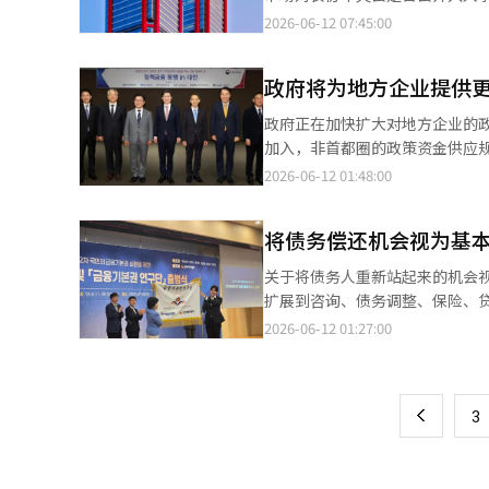
未来人类健康战略的重要基础科学。 彼得·马丁 我也希望在此次ICC中找到最重要的成果。研究的重点
过程很好地展示了这种经营哲学
设备、健康数据和生成型AI的结
和管理连续性。 据金融投资业界消息，NH投资证券的董事候选推荐委员会（简称“候选委”）于11日在首尔某地召
2026-06-12 07:45:00
（Lifespan）转向健康寿命（Healt
过激进的外形竞争。相反，他们
发生的可能性，并提供个性化的健
开会议，最终确定了两位各自代表
相哲 我在研究韩国百岁人时，开发了“长
一个积累信任的行业。客户购买
司的生存战略。保险公司是拥有最
（前常务）担任，资产管理（WM）部门
Index）”的概念。分析结果
对公司的信任和合同的维持时间。
政府将为地方企业提供
服务和数据分析能力的原因正是如此。
月晋升为IB2事业部代表以来，
了显著变化。这表明，仅靠遗传
稳定的竞争力。尤其是“好与好
星财产，重塑保险生态 洪元学
资产管理部门。现任代表董事尹炳
都对长寿产生影响。 汤姆·普尔斯 相对而言，我从基因的角度研究百岁人。新英格兰百岁人研究的结果显示，百岁
政府正在加快扩大对地方企业的
发产品，而非短期销售。 他一
曾担任三星财产的代表。他是最
主。 市场上曾有观点认为，农协中央会的影响力可能会对此次人选产生变数，但最终内部人选被选为各自代表候选
人的兄弟姐妹比普通人更有可能长
加入，非首都圈的政策资金供应规模预计到2028
是在危机时刻真正的竞争力才会
行业。两个领域的结合可以全面
人，确保了组织的稳定和管理的连续性。 NH投资证券的代表选任过程经历了数月的波折。公
有现象。最近的研究表明，排除
店首次举办了与产业银行、企业
2026-06-12 01:48:00
的创新。 危机中更显内涵经营 最近，损害保险行业面临多重挑战。 实损保险的损失率在上升，汽车保险因降价和异
险行业新模式的工作。 可以为
后，至本月2日召开了第三次会议，但未能确定候选人。 尤其是在5
基因与环境的相互作用。 彼得·马丁 我一直在研究连接两位教授研究的领域。我的研究主题是基因与环境在人体内
构的“政策金融同行”活动。 当天，来自大田、世宗和清州的商会及70多家地方企业参加了会议，分享了地方经济
常气候影响而盈利能力下降。自IF
也可以进行综合利用。如果再结合
（前常务）被解除职务，引发了争
如何相互作用。我们利用美国健康与
现状和金融困难。 金融委员会表示，为了扩大地方优待金融，将参与政策金融地方供应目标计划的机构从原来的4家
为5611亿韩元，同比下降45.6
超个性化服务。这是现有保险公
目中未能胜出于未来资产管理和KB证券而承担责任。 住房城市基金被
将债务偿还机会视为基
岁不是一朝一夕形成的，而是数十年生活的结果。 基因在长寿中能解释多少？
（产业银行、企业银行、信用保
损，转为亏损状态。流感等呼吸
险数据是最深刻反映人们生活的信
基金、就业保险基金、放射性废物
了“百岁人遗传学为何如此困难”的重要问题。 汤姆·普尔斯 原因在于长寿并
非首都圈的政策金融供应规模将从去
估公司还为时尚早。 现代海未来的
关于将债务人重新站起来的机会
望利用三星生命所拥有的数据，创造新的保险生态。 数字化转型的变化
运营该基金，截至去年底，管理规模约为14万亿韩元。 不过，金融
因共同作用的多基因性状。百岁人
都圈的供应比例也计划从40.0%提高到45.0%。 此外，金融委员会还将推动民
付能力比率（K-ICS）也达到了
扩展到咨询、债务调整、保险、贷
的战略仍在进行中。然而，成效已
选任产生了影响。李前常务对新
CETP、SIRT6等基因在免疫
银行对非首都圈企业和个体经营
来提高资本健康性的结果。 这体
国会图书馆大礼堂举行了“第二
89.5%。持有的CSM扩大至13
2026-06-12 01:27:00
页
相关问题。 候选人变化也受到农协改革基调的影响。农协改革委员会在3月24日的第五次会议上通过了《为恢复农业
基因的影响力会增强。95岁以上的超长寿者，其遗传特
同贷款创新服务进行新指定。同
恶化，现代海未支付经营绩效奖
贷恢复委员会主席兼市民金融振
（K-ICS）为210%。在国内
人和国民信任的农协改革建议书
的结果。尹思中博士的研究团队分
优待措施。 为了提高地方金融的可及性，金融委员会还将于7月开始在20个地方邮局开展试点项目，提供四大银行的
司更应重视长期健康性，而非短期
主席表示：“金融基本权利是社
一
大至约4万4400人。今年以来净
导致原本被提及的外部候选人中大部分被排除。 尹炳云社长的任期于3月1日到
外，ORAI1基因中出现的特定
贷款服务。 金融委员会委员长李亿权表示：“国家的均衡发展是我们经济新跃升必须完成的时代使命”，并强调“政
十年间一直强调的正是这一点。 
服务以过上体面的生活。”他强
始。保险行业在未来十年将面临最
履行代表职务。NH投资证券在3
（Inflammaging）”的老化核心机制提供重要线索。 汤姆·普尔斯
府和6家政策金融机构将全力以赴
上
的增长，而非急剧的扩张。 最终，现代海已成为
3
利：接入权、生存权、重返权、
正在改变行业秩序。 洪元学现
4月24日通过董事会决定从单一代表制转为将IB和
究表明，迄今为止以欧洲人为中
系统翻译与编辑。
的经营者只是片面看待他。 他比
础贷款和基础储蓄等四大基础金
险公司，演变为综合生活护理平
数月的代表董事空缺问题基本进
百岁人标准基因组（Pangenome）
必须解决的课题。 保险行业是受
的财务状况和债务结构，就像生
这是改变保险未来的实验。 : SWOT分析 :强项（Strength）国内寿险行业第一品牌，265兆韩元的管理资产，13兆
能带来组织稳定和业务竞争力的提升充满关注。 NH投资证券的临时股东大会定于本
后10年 彼得·马丁 我们研究的最重