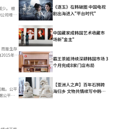
的24小
《逐玉》在韩破圈 中国电视
。 根
气价格稳
剧出海进入"平台时代"
的公司增加
将有助于整
公司数量为
氖、氩、氪
气生产和运
中国藏家成韩国艺术收藏市
稳定。停火
场新"金主"
需求和内
行业则以标
，而是生存
争停火的效
015年从
具有重要意
霸王茶姬持续深耕韩国市场 3
。※ 本报
会福利安全
络遍布全
个月完成8家门店布局
剂和包装材
再次被提上
舶等待和港
轻范围以及
【亚洲人之声】百年石狮跨
础设施
和石化行业
制裁。公平
海归乡 文物共情续写中韩人
”他补充
据公平交
文新篇
年设定明确
翻译与编
（如点火变
确交货单价
草价格进入
，并将其交
和经济合
人员名义签
为未能满足