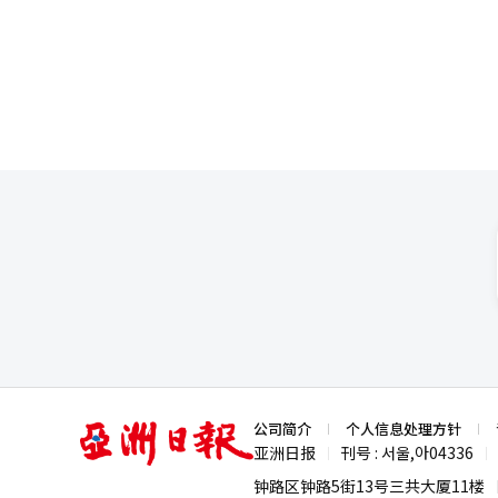
能性并计算保险费。未来，AI将
进行诊断”，并解释了在咨询和
6000亿韩元的CSM，210%
能（AI）系统翻译与编辑。
人，到了100岁时仍能保持相对
提升。 现代海正在扩大基于AI
低生活风险的机制，基础贷款则
验，具备整合寿险和财险的视角。
在于没有疾病的生活，而是疾病晚发的生活。 汤姆·普尔斯 这与我强调的韧性（Resi
本，而是为了提升风险管理能力的
得资产形成的机会。 金主席指
身已进入低增长阶段。低出生率
不是完全健康的人。许多百岁人经
最终是一个预测未来的行业。 
是让他们借更多的钱过上好日子
数字转型的速度可能低于初创企业或
100岁是什么体验 朴相哲 让我
在AI时代，保险公司的竞争力在
象、条件和资金来源将成为争议
健、老年业务、护理产业、基于A
子女同住。然而到2025年，超
保现代海不落后于变革的潮流。 他重
础储蓄的保障范围和资金结构。 
应也是重要的增长机会。威胁（T
流。 彼得·马丁 这种变化可以归因于社会政策的力量。 朴相哲 没错。基础养老金、长期护理保险、个性化照护服务
创新 保险行业正进入结构性转型
2026年希望通过国民基本金融
场缩小，都是持续的威胁。此外，
等改变了百岁人的生活。但更重
在动摇传统保险公司的商业模式。
翻译与编辑。
已成为他们日常生活的一部分。 汤姆·普尔斯 社会联系与生物健康密切相关。孤独和隔离会增加慢性炎症，促进老
性。 第二是加速数字化转型。 
化。相反，生活在社区中的人们则能更长久、更健康地生活。 
是一个需要在稳定性上增添创新的
何实践呢？ 汤姆·普尔斯 基因研究最终将导致个性化的预防医学。然而，现在可以立即实践的是健康的生活方式。
数据和数字技术。 然而，在这个
锻炼、均衡饮食、保持适当体重和建立社会关系都至关重要。 
这正是正蒙允会长在近40年间所
晚。健康行为的改变在非常晚的年龄也能产生效果。 朴相哲 此次ICC
信任的行业，而信任源于原则。 :SWOT分析: 强项（Strength）拥有国内损害保险行业的顶尖品牌和稳定的客户基
点。仅通过12周的生活方式教
础。长期保险和汽车保险领域竞
生活方式、社区和持续的自我管理共同造就了这一结果。 结语 朴相
风险管理能力也是其强项。弱项（We
人并不是特殊的超人。他们是基
实损保险负担持续，数字化转型速度
性。 汤姆·普尔斯 长寿没有单一的秘密。但我们有希望。我们可以减缓老化的速度，延长健康寿命。 彼得·马丁 我
用的扩大、数字保险平台的建设
们研究的原因正是为了这一点。帮助更多人健康、体面地迎接
素。威胁（Threat）低出生
亚
公司简介
个人信息处理方针
寿时代的先驱”。百岁人们已经
力。大科技公司的金融进入和AI
洲
亚洲日报
刊号 : 서울,아04336
|
|
果过去30年是发现百岁人的时间
日
报
道经人工智能（AI）系统翻译与
钟路区钟路5街13号三共大厦11楼