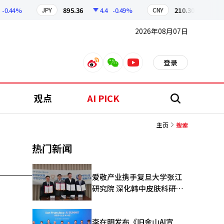
0.44%
895.36
4.4
-0.49%
210.30
0.66
-
JPY
CNY
2026年08月07日
登录
weibo
weixin
youtube
观点
AI PICK
搜
索
主页
搜索
热门新闻
爱敬产业携手复旦大学张江
研究院 深化韩中皮肤科研合
作
李在明发布《旧金山AI宣