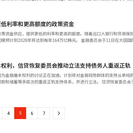
正在从寿命
。在经历了外汇危机、全球金融危机、低利率时代和新冠疫情期间，现代
合，使保险公司能够实时管理客户的健康状况。可以引导健康的生活习惯
hspan）。这正是过去30年长寿研究取得的最大进展。 长寿是基因还是环境？ 朴
专注于增强保险本业的竞争力。 保险并非制造业。它不是一个生产商品的
康管理服务。 洪元学强调的数字创新也是同样的道理。AI不再是选择，
候选人。投资银行（IB）部门由1970年出生的房地产基础设施事业部代
寿指数（Longevity Index）”和“超长寿指数（Super Longevi
的不是保险产品，而是为未来风险提供的安全网。保险公司的竞争力最终
多客户数据的金融机构之一，利用AI的潜力也最大。 三星生命投资于基于
则由1972年出生的WM事业部代表裴光洙（前常务）担任。 申在旭自去年12
显示，中山区的长寿率普遍较高。然而，经过20到25年的追踪，长寿地区的
 正蒙允会长对此深有体会。 现代海在儿童保险、长期保险和汽车保险领
更低利率和更高额度的政策资金
保险的未来很可能由AI决定。洪元学正在为这一变化做好准备。 三星生命与三
一直负责房地产和基础设施业务，而裴光洙自去年12月起担任WM事业部代
无法解释长寿，地区环境、饮食习惯、社区文化、医疗可及性和福利政策
儿童保险”已成为行业代表性的长寿品牌。这是因为他们专注于根据客户
的优势在于他同时拥有生命保险和财产保险的经验。他不仅担任过三星生命
云（1967年出生）未能进入新一届人选，意味着新管理层将以更年轻的
政策资金供应，提供更低的利率和更高的额度。随着出口入银行和贸易保
直在考虑生存优先于增长的经营方式。他知道，金融行业在繁荣时期并不显
了解寿险与财险差异和共通性的管理者。 寿险是长期资产管理行业，财险
寿。尤其是男性的遗传影响约为48%，女性约为33%。然而，仅靠基因
年将达到每年164万亿韩元。 金融委员会于11日在大田国际城市酒
得到验证。 正蒙允的金融企业家精神在于基于原则和健康性的可持续增长
管理客户的生活。三星生命与三星财产的合作不仅是简单的子公司协同，
司在5月中旬重组候选委
外部死亡因素（如创伤或感染）后，基因仅能解释寿命变异的约一半。因
银行、信用保证基金、技术保证基金、出口入银行和贸易保险公社等6家政
汽车保险客户提供健康保险服务，也可以为健康保险客户提供资产管理服务
日，曾被广泛认为是WM部门代表候选人的李昌目
RS17实施以来，资本管理的负担也大幅增加。 实际上，现代海在2025
AI，可能性将更大。 通过综合分析客户的消费、健康、资产和风险信息
议。表面上是因为在上月13日国土交通部住房城市基金外部委托管理（OC
退休研究（HRS）数据追踪90岁至100岁人群的健康轨迹。结论非常明
%。长期保险的盈亏为3381亿韩元，下降了60.9%，而汽车保险则出现90
司无法提供的新价值。 洪元学将保险视为不仅仅是金融产品销售，而是数
认为是与财政部年金投资池、劳动部工伤保险
本权利，信贷恢复委员会推动立法支持债务人重返正轨
 朴相哲 汤姆教授在此次ICC上提出
证基金、技术保证基金）扩大到包括出口入银行和贸易保险公社在内的6家
道疾病的传播和异常气候导致的损失率上升都对此产生了影响。 然而，仅
息，涵盖健康、资产、消费和风险。 在AI时代，最强大的竞争力是数据
管理基金等一起构成证券公司OCIO业务的核心公共基金。NH投资证券自2
不是单一基因疾病。长寿是数千个基
年的130万亿韩元增加到2028年的164万亿韩元，增加34万亿韩元。
盈利能力指标——保险合同利润率（CSM）为8万9017亿韩元，同比增加7
视为金融基本权利的讨论正在加速。计划将对金融弱势群体的支持从单纯
已见成效，但真正的挑战才刚刚开始 洪元学
投资业界也有观点认为，内部权力斗争对新代表
拥有与普通人相似水平的疾病相关基因，差异在于保护基因。APOE2、FO
间金融的地方供应扩展。自4月以来，
190.1%，比一年前上升了33.1个百分点。这是通过扩大长期债券购买和改
款和储蓄等多层次的重返正轨支持体系，并进行立法。 信贷恢复委员会于
经显现。三星生命在2026年第一季度的合并净利润达1兆2036亿韩元，
代表候选人的人事安排过程提出了质疑，认为存在治理结构问题，并向候
调节、脂肪代谢和DNA修复中发挥重要作用。另一个重要的事实是，随着年
者贷款的存贷比权重已降低。下半年，将考虑对地方银行和互联网银行的
现了正蒙允式经营的特点。 即优先考虑长期竞争力而非短期业绩。 由于
次实现国民金融基本权利政策讨论会及金融基本权利研究小组成立仪式”。
兆6000亿韩元，新签合同CSM为8486亿韩元。管理资产达265兆韩元，偿
征更加明显。 朴相哲 在韩国百岁人研究中也得出了非常有趣
时，针对储蓄银行和互助金融，将逐步推进非首都圈借款人的贷款额度提
金。相反，管理层首先承担了责任。这表明金融公司的核心资产最终是信任
兴院院长亲自发布了“为保障金融基本权利而推动国民基本金融保障法的
保险行业中，三星生命同时保持着最高水平的盈利能力和健康性。 专属代理
》。随后，候选委根据该建议，决定将离职一年以上的人士排除在高管选
析了韩国百岁人的全基因组，发现DNA损伤修复基因BRCA1保持得异常
业绩。 今天的利润与十年后是否能支付保险金的能力更为重要。 正蒙允
会必需的基础设施，任何人都应无差别地获得金融服务，并能够最低限度
增超过1500人。这意味着在数字时代仍未放弃人力竞争力。 但真正的挑战
期，但由于后任选任延迟，至今仍在
缺失变异被确认在减少慢性炎症方面发挥作用。这可能为解释被称为“炎症
他认为，保险行业的本质在于管理风险，而非承接风险。 因此，现代海选
调：“这不应停留在施惠的层面，而应视为普遍的权利。” 金融基本权利
大的变化。低出生率可能缩小保险市场本身。大型科技公司正在进入金融
月的定期股东大会上未提出代表董事选任议案，而是表示将讨论经营体制
 尤其是ORAI1的研究非常令人印象深刻。这项研
，让地方能够以更低的利率和更高的额度获得资金。”※ 本报道经人工智
5
下
国内损害保险行业的代表企业。 不拒绝创新 将正蒙允会长视为保守
4
6
7
自立权和资产形成权。为实现这些权利，提出了基础咨询、债务调整、基
在不是在经营保险公司，而是在设计保险行业的未来。如果他成功，三星生
WM分开的各自代表制。 此次各自代表候选人的选定，标志着持续
心建立的基因组标准必须得到补充。未来需要整合不同种族的百岁人数据
任何人都更清楚变革的必要性。 尤其是数字化转型和基于数据的金融是现
融手段。 核心在于“先诊断，后处方”。金主席强调，金融弱势群体应首
台。如果失败，可能无法摆脱传统寿险公司的局限。 因此，洪元学的挑战
入尾声。预计后续将进行最终选任程序及后续高管人事安排，市场对新代
。我认为韩国研究团队在这一领域发挥着重要的引领作用。 从90岁到100岁的最
一
AI影响最大的行业之一。 AI可以预测客户的风险，检测保险欺诈，分析事
病的人在医院首先接受诊断和处方一样。他表示：“实现金融基本权利的
月26日举行。 ※ 本报道经人工智
要发现是“疾病压缩（Morbidity Compression）”。在90岁时健