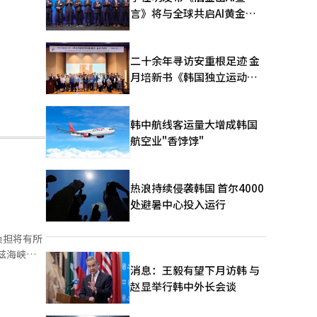
言》将与全球共启AI黄金时
代
二十余年寻访安重根足迹 金
月培新书《韩国独立运动圣
地：向旅顺口追问历史》出
版
韩中航线客运量大增成韩国
航空业"香饽饽"
热浪持续侵袭韩国 首尔4000
处避暑中心投入运行
负担将有所
兹海峡通
升，使得设
消息：王毅有望下月访韩 与
的不确定性
赵显举行韩中外长会谈
络。如果霍
圆厂投资和