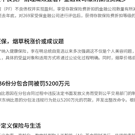
件交付风险。 电力成本负担的减轻也是一个积极因素。半导体工厂是典型
（PF）不良债权并实现盈利，享受存款保险费折扣的金融公司数量有所减少
室运行和冷却系统的运作需要大量电力。如果战争结束后油价和液化天然
至去年底，对269家受保金融公司进行评估后，获得存款保险费折扣等级
负担将可能降低。考虑到人工智能数据中心的快速扩张，能源价格的稳定
而言，享受加费等级的公司从100家减少至84家，减少16家。标准等级的
气体供应的不稳定性也可能降低。半导体工艺中使用的高纯度气体包括氦、
工和设备冷却所需的关键材料。部分特种气体的供应链与中东的液化天然
多支付最高10%的费用。 从行业来看，储蓄银行的改善趋势尤为
海峡的封锁持续，液化天然气运输的障碍可能导致氦等特种气体供应的不
医保，烟草税涨价或成议题
利能力的提升，享受加费的公司数量大幅减少。 相比之下，银行业由于流
解。 三星电子和SK海力士等半导体企业的业绩仍然受到人工智能半导体
致资产质量下降，享受折扣的公司数量较去年有所减少。保险和金融投资
疗纳入健康保险，李在明总统自竞选以来多次强调这不仅是个人美容问题
服务器用DRAM和企业用SSD的需求推动了业绩的改善。因此，将中东战
，具体的受益对象和适用方式将通过公论化过程明确。同时，烟草价格自2
不容易。然而，降低设备和材料采购成本、电力成本和物流费用的负担则
存款增加了约150万亿韩元，评估等级变动所导致的增加额仅为28亿韩元
韩元后，已维持11年不变，涨价的可能性也被提上日程，旨在建立更完善的社
待物流费用的减轻。电视、家电、智能手机和汽车电子部件的生产和销售网
编辑。
了成品的进出口成本和交付时间。油价的稳定也可能对塑料、薄膜、胶粘
政策。其中，最引人注目的变化是“脱发治疗药物纳入健康保险”的提案
影响。 然而，通航正常化并不意味着成本的立即恢复。战争期间积累的船
6份分包合同被罚5200万元
一直处于谨慎态度。 郑部长表示：“我深刻理解公众对脱发治疗
时间。停火协议达成后，霍尔木兹海峡通航的实际正常化速度、制裁的减
行政部门必须首先考虑与生命直接相关的重症疾病治疗药物或必要医疗基
业的成本负担减轻幅度。 业内人士表示：“电子和半导体行业并不像石油
纳比恩因在分包合同过程中违反法定书面发放义务而受到公平交易部门的
映在利润中，但物流、特种气体和电力成本的降低无疑是一个积极因素。
京东纳比恩的分包法违规行为处以5200万元的罚款，并发出整改命令。根
防止因无节制的全面纳入保险导致健康保险财政的流失，政府计划在下半
常化和保险费下降的速度将是关键。”※ 本报道经人工智能（AI）系统
21年6月至2024年6月期间，向98家承包商委托制造家用供暖设备部件
社会生活造成影响的年轻人等明确目标，逐步实施。 与脱发医保推进相关，
度保险丝等）时，共计未合法发放436份单价协议书。单价协议书是明
地重新提起。自2015年因国民健康促进负担金等大幅调整后，韩国的烟
内容。现行分包法规定，主承包商和承包商必须在书面文件上签字或盖章
虑到民生物价稳定，至今已维持11年不变。由于价格结构远低于物价上涨率
新定义保险与生活
京东纳比恩在部分单价协议书上遗漏了公司印章，或以没有代表权的实务
对涨价的呼声不断。 郑部长在被问及是否考虑提高烟草价格和引
件使用了根本没有主承包商签名栏的格式。公平交易委员会认为，这种行