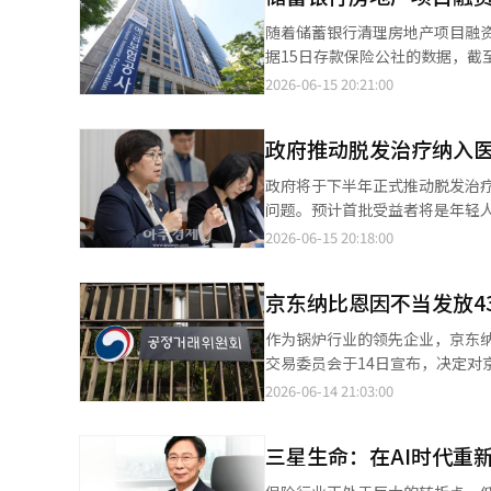
现有生产线维护过程中的设备和部
随着储蓄银行清理房地产项目融资
时高耗电设施，晶圆加工、洁净
据15日存款保险公社的数据，截
定，电力采购成本和冷却费用的
至59家，比去年增加17家。相对
2026-06-15 20:21:00
个电子行业的成本管理。 特种
126家。 差异化存款保险费率制度是根据金融公司的财务和经营状况，采取不同的存款保险费率。经营状况良好的公
和氙等。尤其是氦被视为晶圆加
司可享受最高10%的折扣，而相对较弱的公司则需
输网络相互关联。如果霍尔木兹
政府推动脱发治疗纳入
明显。随着房地产PF不良债权的清理和盈
实现后，这种不安定性有望得到缓
动性监管加强和内需经济低迷导
政府将于下半年正式推动脱发治
存价格的关键因素影响。HBM、
准等级为主，分布较为均匀。 预计今年金融公司将缴纳的存款保险费总额为2兆5640亿韩元，比去年增加695亿韩
问题。预计首批受益者将是年轻人
果视为半导体需求扩大的因素并
元。然而，增加的主要原因是保障
2500韩元大幅上涨至4500
2026-06-15 20:18:00
义。 电子设备和部件行业也期
道经人工智能（AI）系统翻译与
网，进行宏观的卫生财政改革。 郑恩京卫生福利部部长在6月11日于首尔钟路区的一家餐厅举行的记者会上表示，将
球。海运费和保险费的上升影响
强力推进下半年的核心卫生医疗
料等石油基材料的价格产生后续
京东纳比恩因不当发放43
日程，此前由于健康保险财政的稳健性问题，该提案
口拥堵、保险费的重新评估需要
的需求和痛苦”，但同时指出，
中东局势的稳定性将影响电子行
作为锅炉行业的领先企业，京东
的“保险优先级”公平性。 表面上看，郑部长的发言保持了原则性和谨慎的态度，但政策内部人士认为，这实际上
那样，油价下跌的效果会立即反
交易委员会于14日宣布，决定对
是“条件性推进的声明”。为了
道：“停火后，实际海上运输的正
易委员会的说法，京东纳比恩在20
2026-06-14 21:03:00
的“优先级”标准，选择中重度脱发或对
辑。
压器、供暖管道、温度传感器、温
烟草价格上涨的讨论也被小心翼翼
的文件，是分包交易的核心合同
4500韩元时代，因政治判断考
三星生命：在AI时代重
付给承包商。然而，调查发现，
作与发展组织（OECD）平均水平，卫生和经济学界
署并发送。此外，还发现部分文