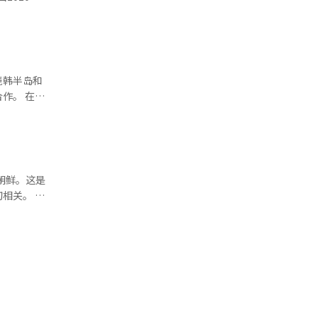
奖。现代汽
的视觉冲击贯
技术。品牌
计语言“起
顶、透明
和体积平衡
感源
代汽车计划
绕韩半岛和
经人工智能
 在此
谧且具守护
提升中国体
联合会成立
、体育器
服务方案。
会，被视为
朝鲜。这是
品、体育营
关。 中
器，也是传
朝关系始终
关系发展的
展示体育产
，
与商务对接
近期双方高
3年发展，
出席朝鲜劳
育产业平