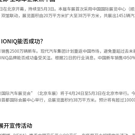
车为主导。比亚迪、吉利等电动车品牌崛起，华为、小米等IT企业也进
24日在北京开幕，持续至5月3日。本届车展首次采用中国国际展览中心（
，中国新车销售中54%为新能源车。现代汽车将“本地化”作为首要任务
双馆联动，展览面积由20万平方米扩大至38万平方米，共展出1451辆
驾驶技术，并结合本地客户偏好的服务和充电基础设施，构建“IONIQ生态
款概念车，规模创历史新高并跃居全球首位。车展以 “领时代・智未来” 为
代计划在2027年推出增程式电动车（EREV）。EREV在正常情况下
场竞争持续加剧之际。去年中国汽车总销
加油充电。中国市场的供过于求和政府政策变化对现代汽车有利。根据中
最大单一市场，自主品牌市场份额提升至69.5%，跨国车企在华发展空间进
计划”，智能网联新能源车被列为新兴产业，支持范围缩小。补贴政策的变化可
ONIQ能否成功？
导权之争，预计将在本届车展集中呈现。 在此背景下，多家国际车企正
牌。现代汽车计划通过建立高端AI智能车形象，攻克本地品牌的薄弱环节
产品与电动化布局。现代汽车计划借助本届车展全面启动在华电动化战略
销售2500万辆新车。现代汽车集团计划重返中国市场，避免重蹈过去未能
盐城工厂量产，并出口至中南美、澳大利亚等地。在未来产业中，现代汽
NIQ）系列量产电动车型的设计及产品信息，并同步推出覆盖购车使用及
ONIQ品牌能否成功备受关注。根据21日的行业消息，中国新车销售中50
现代汽车集团管理层与宁德时代、中石化、悦达集团等企业探讨了全面合作
代汽车已在北京发布两款艾尼氪概念车型，为本次车展预热。 同样加码中国市
场设计的IONIQ电动车品牌。年初在北京发布的“金星概念”和“地球
池技术，与中石化合作在广州建立氢燃料电池系统公司“HTWO广州”，
将携大众、捷达、奥迪等品牌多款车型参展，并重点推出与小鹏汽车合作
未来设计，并加入SUV元素。现代汽车相关人士表示：“从规划阶段起
众今年将在中国市场推出20余款新能源汽车，加速电动化布局。与此同时，梅
，并引入了以‘行星’为主题的新命名体系。”现代汽车还提出了针对中
术的新一代S级车型，进一步提升其在智能化领域的竞争力。 与此同时，中国车
nta合作开发本地化自动驾驶技术，并推出首款EREV技术。北京现代总经
新能源汽车市场供给过剩带来的价格竞争压力。比亚迪计划在本届车展推
驾驶和室内用户体验的量产产品。”现代汽车曾因未能适应中国市场而遭
国际汽车展览会”（北京车展）将于4月24日至5月3日在北京市举行。今
UV“仰望U8”等在内的多款高端产品；极氪品牌则将发布无人驾驶出租车
，但现代汽车未能及时响应SUV需求和电动车政策，导致市场份额下降
首都国际会展中心举行，总展览面积约38万平方米。预计将有超过1000
展示高端MPV车型009的新版本。
结构变化的综合战略。Meritz证券研究员金俊成指出：“仅靠低价电动
4日和25日为媒体开放日，26日和27日为业内人士开放，公众开放时间为
的自动驾驶智能汽车。”韩国开发研究院研究员金东英表示：“应将中国
替举行。据主办方介绍，2024年展会吸引了89.2万人次参观。
业合作，学习自动驾驶技术，拓展中国零部件和软件生态系统。”
展开宣传活动