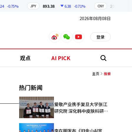
-0.75%
893.38
6.38
-0.71%
209.17
1.
JPY
CNY
2026年08月08日
登录
weibo
weixin
youtube
观点
AI PICK
搜
索
主页
搜索
热门新闻
爱敬产业携手复旦大学张江
研究院 深化韩中皮肤科研合
作
李在明发布《旧金山AI宣