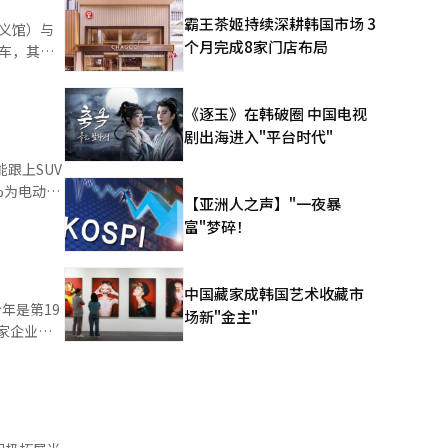
入汽车行
霸王茶姬持续深耕韩国市场 3
顺义馆）与
，采用中国
个月完成8家门店布局
汽车，其中
系统”。考
主题，成为
通过电池驱
国政府发布
《逐玉》在韩破圈 中国电视
一步承压。
能促使消费
剧出海进入"平台时代"
。起亚也在
，计划首次
跟上SUV
车集团也在
售后服务在
%为电动
方案。与
【亚洲人之声】"一夜暴
概念”车
与悦达集团
富"梦碎！
开发的
，我们就充
赛德斯-奔
国市场的新
理李鹏刚表
出包括大型
中国藏家成韩国艺术收藏市
遇挫折。尽
年是第19
场新"金主"
。专家建
家企业参
车已无法生
28日至5
视为未来出