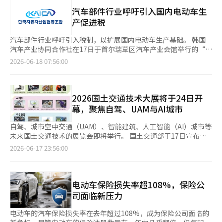
升价格竞争力的困境。 该合作社指出：“主要国家通过生产补贴
与美国日益接近。过去，华盛顿是对北京出口导向增长模式最强烈
和税制支持，积极维护国内生产基础和稳定供应链，而韩国仅停留
汽车部件行业呼吁引入国内电动车生
的批评者。最近，欧盟也认为过剩生产可能会动摇区域内的制造业
在购买补贴的支持结构上，导致电动车市场的扩展未能与国内生产
产促进税
基础。因此，借此次峰会的机会，针对不公平贸易行为和供应过剩
的增长相连接。”并强调“与生产相关的政策支持对汽车产业的可
问题的共同应对讨论有望取得进展。 中国对此表示反对。官媒
持续性和未来竞争力至关重要。” 当天的活动中，参与者包括合
汽车部件行业呼吁引入税制，以扩展国内电动车生产基础。 韩国
《环球时报》在会议前批评G7为“伪善的富国俱乐部”，并声
作社理事长李宅成、现代汽车起亚合作会会长文成俊、KG移动伙
汽车产业协同合作社在17日于首尔瑞草区汽车产业会馆举行的“呼
称“西方将增长放缓和产业竞争力下降的责任推给中国”。 此次
伴会长朴京培等部件行业代表。 合作社表示：“汽车产业是整车
吁引入部件行业国内生产促进税制”相关声明中表示：“我们对国
2026-06-18 07:56:00
讨论表明，中国的供应过剩问题已超越简单的贸易摩擦，扩展到主
和众多部件企业紧密相连的产业”，并担忧“如果整车生产减少或
内生产基础的削弱和汽车部件产业生态系统的萎缩感到担忧。”并
要国家的产业保护和生产、采购链重组问题。如果G7采取共同应
生产基地转移到海外，其影响将扩散到包括部件行业在内的整个产
要求“积极推进电动车国内生产促进税制的引入”。 目前，部件
对措施，中西方之间的贸易冲突可能会从电动车扩展到电池、机
业生态系统。”※ 本报道经人工智能（AI）系统翻译与编辑。
行业正面临整车制造商扩大海外生产和中国电动车企业价格竞争力
械、化学和清洁技术等领域。※ 本报道经人工智能（AI）系统翻译
增强的困境。 该合作社指出：“主要国家通过生产补贴和税制支
2026国土交通技术大展将于24日开
与编辑。
持积极维护国内生产基础和稳定供应链，而韩国仅停留在购车补贴
幕，聚焦自驾、UAM与AI城市
的支持结构上，电动车市场的扩大并未与国内生产的增长相连
接。”并强调“与生产相关的政策支持对汽车产业的可持续性和未
自驾、城市空中交通（UAM）、智能建筑、人工智能（AI）城市等
来竞争力的维持至关重要。” 当天的活动中，参与者包括合作社
未来国土交通技术的展览会即将举行。 国土交通部于17日宣布，
理事长李宅成、现代汽车起亚合作会会长文成俊、KG移动伙伴会
2026国土交通技术大展将于24日至26日在首尔COEX三层D厅和E
2026-06-17 23:56:00
长朴京培等部件行业代表。 合作社表示：“汽车产业是整车和众
会议室举行。今年是该展会的第15届，主题为“改变未来的技术
多部件企业紧密相连的产业。”并担忧“如果整车生产减少或生产
（Move For Tomorrow）”。 今年的技术大展规模创历史新高，
基地转移到海外，其影响将扩散到包括部件行业在内的整个产业生
共有81个机构参与，设立409个展位，展示包括移动性、智能建
态系统。”※ 本报道经人工智能（AI）系统翻译与编辑。
筑、AI城市、航天航空、创新企业等五大主题区域和专题展馆。 在
电动车保险损失率超108%，保险公
移动性领域，现代汽车集团和韩国铁路公社等将展示自驾、高速铁
司面临新压力
路、未来铁路的研发及商业化技术。主要展品包括阿特拉斯模型、
Spot四足机器人、多功能移动机器人Mobed、交通弱势地区移动
电动车的汽车保险损失率在去年超过108%，成为保险公司面临的
支持服务车辆等。 在智能建筑领域，现代建设、三星物产等将展